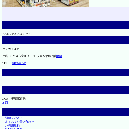
お知らせはありません。
ラスカ平塚店
住所 ： 平塚市宝町１－１ ラスカ平塚 4階
地図
TEL ：
0463205581
JR線 平塚駅直結
地図
├
初めての方へ
├
よくあるお問い合わせ
├
ご利用規約