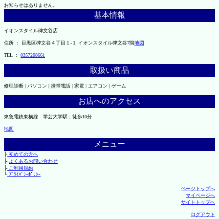
お知らせはありません。
基本情報
イオンスタイル碑文谷店
住所 ： 目黒区碑文谷４丁目１-１ イオンスタイル碑文谷7階
地図
TEL ：
0357208661
取扱い商品
修理診断 | パソコン | 携帯電話 | 家電 | エアコン | ゲーム
お店へのアクセス
東急電鉄東横線 学芸大学駅；徒歩10分
地図
メニュー
├
初めての方へ
├
よくあるお問い合わせ
├
ご利用規約
└
ﾌﾟﾗｲﾊﾞｼｰﾎﾟﾘｼｰ
ページトップへ
マイページへ
サイトトップへ
ログアウト