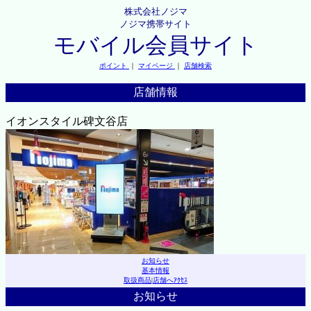
株式会社ノジマ
ノジマ携帯サイト
モバイル会員サイト
ポイント
｜
マイページ
｜
店舗検索
店舗情報
イオンスタイル碑文谷店
お知らせ
基本情報
取扱商品
|
店舗へｱｸｾｽ
お知らせ