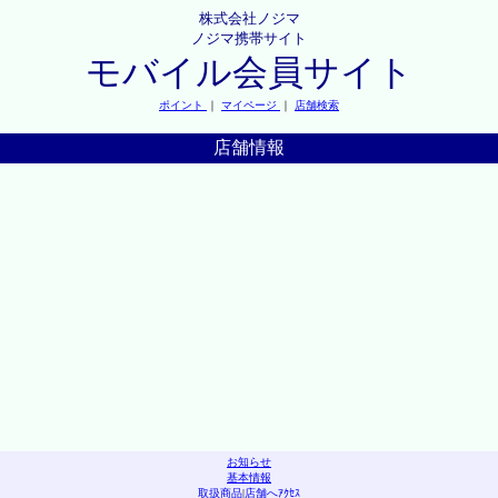
株式会社ノジマ
ノジマ携帯サイト
モバイル会員サイト
ポイント
｜
マイページ
｜
店舗検索
店舗情報
お知らせ
基本情報
取扱商品
|
店舗へｱｸｾｽ