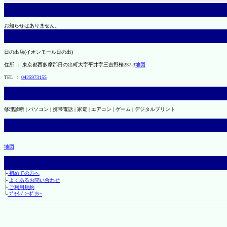
お知らせはありません。
日の出店(イオンモール日の出)
住所 ： 東京都西多摩郡日の出町大字平井字三吉野桜237-3
地図
TEL ：
0425973155
修理診断 | パソコン | 携帯電話 | 家電 | エアコン | ゲーム | デジタルプリント
地図
├
初めての方へ
├
よくあるお問い合わせ
├
ご利用規約
└
ﾌﾟﾗｲﾊﾞｼｰﾎﾟﾘｼｰ