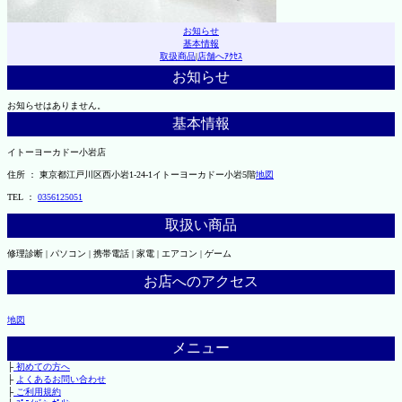
お知らせ
基本情報
取扱商品
|
店舗へｱｸｾｽ
お知らせ
お知らせはありません。
基本情報
イトーヨーカドー小岩店
住所 ： 東京都江戸川区西小岩1-24-1イトーヨーカドー小岩5階
地図
TEL ：
0356125051
取扱い商品
修理診断 | パソコン | 携帯電話 | 家電 | エアコン | ゲーム
お店へのアクセス
地図
メニュー
├
初めての方へ
├
よくあるお問い合わせ
├
ご利用規約