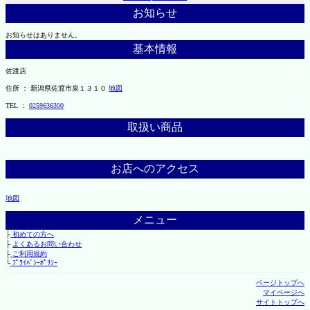
お知らせ
お知らせはありません。
基本情報
佐渡店
住所 ： 新潟県佐渡市泉１３１０
地図
TEL ：
0259636300
取扱い商品
お店へのアクセス
地図
メニュー
├
初めての方へ
├
よくあるお問い合わせ
├
ご利用規約
└
ﾌﾟﾗｲﾊﾞｼｰﾎﾟﾘｼｰ
ページトップへ
マイページへ
サイトトップへ