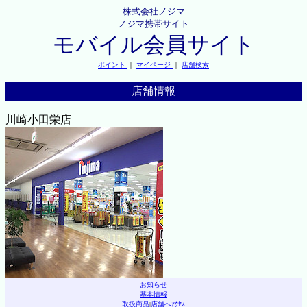
株式会社ノジマ
ノジマ携帯サイト
モバイル会員サイト
ポイント
｜
マイページ
｜
店舗検索
店舗情報
川崎小田栄店
お知らせ
基本情報
取扱商品
|
店舗へｱｸｾｽ