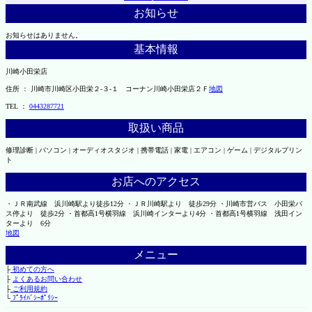
お知らせ
お知らせはありません。
基本情報
川崎小田栄店
住所 ： 川崎市川崎区小田栄２‐３‐１ コーナン川崎小田栄店２Ｆ
地図
TEL ：
0443287721
取扱い商品
修理診断 | パソコン | オーディオスタジオ | 携帯電話 | 家電 | エアコン | ゲーム | デジタルプリン
ト
お店へのアクセス
・ＪＲ南武線 浜川崎駅より徒歩12分 ・ＪＲ川崎駅より 徒歩29分 ・川崎市営バス 小田栄バ
ス停より 徒歩2分 ・首都高1号横羽線 浜川崎インターより4分 ・首都高1号横羽線 浅田イン
ターより 6分
地図
メニュー
├
初めての方へ
├
よくあるお問い合わせ
├
ご利用規約
└
ﾌﾟﾗｲﾊﾞｼｰﾎﾟﾘｼｰ