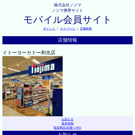
株式会社ノジマ
ノジマ携帯サイト
モバイル会員サイト
ポイント
｜
マイページ
｜
店舗検索
店舗情報
イトーヨーカドー和光店
お知らせ
基本情報
取扱商品
|
店舗へｱｸｾｽ
お知らせ