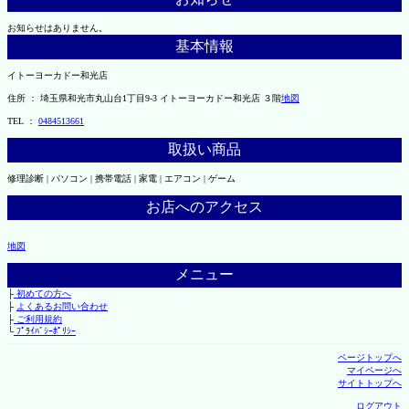
お知らせはありません。
基本情報
イトーヨーカドー和光店
住所 ： 埼玉県和光市丸山台1丁目9-3 イトーヨーカドー和光店 ３階
地図
TEL ：
0484513661
取扱い商品
修理診断 | パソコン | 携帯電話 | 家電 | エアコン | ゲーム
お店へのアクセス
地図
メニュー
├
初めての方へ
├
よくあるお問い合わせ
├
ご利用規約
└
ﾌﾟﾗｲﾊﾞｼｰﾎﾟﾘｼｰ
ページトップへ
マイページへ
サイトトップへ
ログアウト