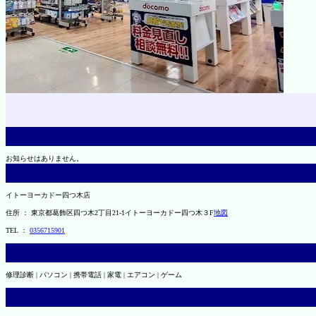
お知らせはありません。
イトーヨーカドー四つ木店
住所 ： 東京都葛飾区四つ木2丁目21-1イトーヨーカドー四つ木３F
地図
TEL ：
0356715901
修理診断 | パソコン | 携帯電話 | 家電 | エアコン | ゲーム