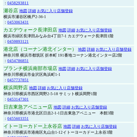
：
0458293811
瀬谷店
地図
詳細
お気に入り店舗登録
横浜市瀬谷区橋戸2-36-1
：
0453063431
カエデウォーク長津田店
地図
詳細
お気に入り店舗登録
横浜市緑区長津田みなみ台4丁目7-1 カエデウォーク長津田1階
：
0459893121
港北店（コーナン港北インター）
地図
詳細
お気に入り店舗登録
神奈川県 横浜市都筑区 折本町 191番地コーナン港北インター店2階
：
0454786851
ブランチ横浜南部市場店
地図
詳細
お気に入り店舗登録
神奈川県横浜市金沢区鳥浜町1-1
：
0457737851
横浜岡野店
地図
詳細
お気に入り店舗登録
神奈川県横浜市西区岡野2-5-18 サミット横浜岡野1階
：
0453147301
日吉東急アベニュー店
地図
詳細
お気に入り店舗登録
神奈川県横浜市港北区日吉2-1-1日吉東急アベニュー 本館3階
：
0455603351
イトーヨーカドー上永谷店
地図
詳細
お気に入り店舗登録
神奈川県横浜市港南区丸山台1-12イトーヨーカドー上永谷3階