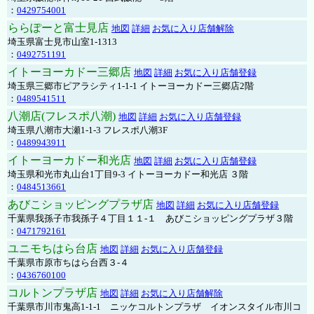
：
0429754001
ららぽーと富士見店
地図
詳細
お気に入り店舗解除
埼玉県富士見市山室1-1313
：
0492751191
イトーヨーカドー三郷店
地図
詳細
お気に入り店舗登録
埼玉県三郷市ピアラシティ1-1-1 イトーヨーカドー三郷店2階
：
0489541511
八潮店(フレスポ八潮)
地図
詳細
お気に入り店舗登録
埼玉県八潮市大瀬1-1-3 フレスポ八潮3F
：
0489943911
イトーヨーカドー和光店
地図
詳細
お気に入り店舗登録
埼玉県和光市丸山台1丁目9-3 イトーヨーカドー和光店 ３階
：
0484513661
あびこショッピングプラザ店
地図
詳細
お気に入り店舗登録
千葉県我孫子市我孫子４丁目１１-１ あびこショッピングプラザ３階
：
0471792161
ユニモちはら台店
地図
詳細
お気に入り店舗登録
千葉県市原市ちはら台西３-４
：
0436760100
コルトンプラザ店
地図
詳細
お気に入り店舗解除
千葉県市川市鬼高1-1-1 ニッケコルトンプラザ イオンスタイル市川コ