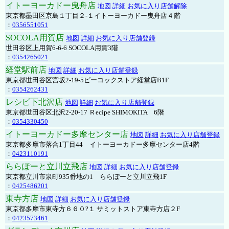
イトーヨーカドー曳舟店
地図
詳細
お気に入り店舗解除
東京都墨田区京島１丁目２-１イトーヨーカドー曳舟店４階
：
0356551051
SOCOLA用賀店
地図
詳細
お気に入り店舗登録
世田谷区上用賀6-6-6 SOCOLA用賀3階
：
0354265021
経堂駅前店
地図
詳細
お気に入り店舗登録
東京都世田谷区宮坂2-19-5ピーコックストア経堂店B1F
：
0354262431
レシピ下北沢店
地図
詳細
お気に入り店舗登録
東京都世田谷区北沢2-20-17 Ｒecipe SHIMOKITA 6階
：
0354330450
イトーヨーカドー多摩センター店
地図
詳細
お気に入り店舗登録
東京都多摩市落合1丁目44 イトーヨーカドー多摩センター店4階
：
0423110191
ららぽーと立川立飛店
地図
詳細
お気に入り店舗登録
東京都立川市泉町935番地の1 ららぽーと立川立飛1F
：
0425486201
東寺方店
地図
詳細
お気に入り店舗登録
東京都多摩市東寺方６６０?１ サミットストア東寺方店２F
：
0423573461