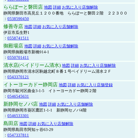
ららぽーと磐田店
地図
詳細
お気に入り店舗解除
静岡県磐田市高見丘１２００番地 ららぽーと磐田２階 ２２３００
：
0538590450
修善寺店
地図
詳細
お気に入り店舗解除
伊豆市瓜生野1
：
0558741511
御殿場店
地図
詳細
お気に入り店舗解除
静岡県御殿場市新橋914-1
：
0550701411
清水店(ベイドリーム清水)
地図
詳細
お気に入り店舗解除
静岡県静岡市清水区駒越北町８番１号ベイドリーム清水２Ｆ
：
0543370121
イトーヨーカドー静岡店
地図
詳細
お気に入り店舗登録
静岡市駿河区曲金3-1-5 イトーヨーカドー静岡２階
：
0546545631
新静岡セノバ店
地図
詳細
お気に入り店舗解除
静岡県静岡市葵区鷹匠1-1-1 新静岡セノバ4階
：
0546533301
島田店
地図
詳細
お気に入り店舗解除
静岡県島田市阿知ヶ谷63-29
：
0547337811