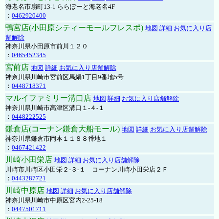
海老名市扇町13-1 ららぽーと海老名4F
：
0462920400
鴨宮店(小田原シティーモールフレスポ)
地図
詳細
お気に入り店
舗解除
神奈川県小田原市前川１２０
：
0465452345
宮前店
地図
詳細
お気に入り店舗解除
神奈川県川崎市宮前区馬絹1丁目9番地5号
：
0448718371
マルイファミリー溝口店
地図
詳細
お気に入り店舗解除
神奈川県川崎市高津区溝口１-４-１
：
0448222525
鎌倉店(コーナン鎌倉大船モール)
地図
詳細
お気に入り店舗解除
神奈川県鎌倉市岡本１１８８番地１
：
0467421422
川崎小田栄店
地図
詳細
お気に入り店舗解除
川崎市川崎区小田栄２‐３‐１ コーナン川崎小田栄店２Ｆ
：
0443287721
川崎中原店
地図
詳細
お気に入り店舗解除
神奈川県川崎市中原区宮内2-25-18
：
0447501711