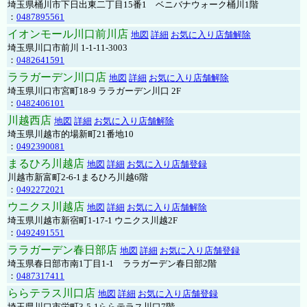
埼玉県桶川市下日出東二丁目15番1 ベニバナウォーク桶川1階
：
0487895561
イオンモール川口前川店
地図
詳細
お気に入り店舗解除
埼玉県川口市前川 1-1-11-3003
：
0482641591
ララガーデン川口店
地図
詳細
お気に入り店舗解除
埼玉県川口市宮町18-9 ララガーデン川口 2F
：
0482406101
川越西店
地図
詳細
お気に入り店舗解除
埼玉県川越市的場新町21番地10
：
0492390081
まるひろ川越店
地図
詳細
お気に入り店舗登録
川越市新富町2-6-1まるひろ川越6階
：
0492272021
ウニクス川越店
地図
詳細
お気に入り店舗解除
埼玉県川越市新宿町1-17-1 ウニクス川越2F
：
0492491551
ララガーデン春日部店
地図
詳細
お気に入り店舗登録
埼玉県春日部市南1丁目1-1 ララガーデン春日部2階
：
0487317411
ららテラス川口店
地図
詳細
お気に入り店舗登録
埼玉県川口市栄町3-5-1ららテラス川口7階