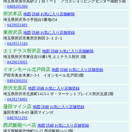
埼玉県草加市高砂２丁目７ー１ アコスショッピングセンター南館５階
：
0489205360
所沢本店
地図
詳細
お気に入り店舗解除
埼玉県所沢市小手指台5番地の4
：
0429031481
東所沢店
地図
詳細
お気に入り店舗登録
埼玉県所沢市東所沢和田３-１２-１
：
0429511545
エミテラス所沢店
地図
詳細
お気に入り店舗解除
埼玉県所沢市東住吉10番1号 エミテラス所沢 3階
：
0429033001
イオンモール北戸田店
地図
詳細
お気に入り店舗登録
戸田市美女木東1ｰ3‐1 イオンモール北戸田3階
：
0484300201
所沢北原店
地図
詳細
お気に入り店舗登録
埼玉県所沢市北原町1415-1 ザ・マーケットプレイス所沢北原2階
：
0429274001
蓮田マイン店
地図
詳細
お気に入り店舗登録
蓮田市東5-8-65 蓮田マイン1F
：
0487651291
西武飯能ペペ店
地図
詳細
お気に入り店舗登録
埼玉県飯能市仲町11-21 西武飯能ペペ3階