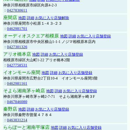
神奈川県相模原市緑区向原4-2-3
：
0427830611
座間店
地図
詳細
お気に入り店舗解除
神奈川県座間市小松原１-４３-２３
：
0462981701
オーディオスクエア相模原
地図
詳細
お気に入り店舗登録
神奈川県相模原市中央区横山1-1-1 ノジマ相模原本店内
：
0427301326
アリオ橋本店
地図
詳細
お気に入り店舗登録
相模原市緑区大山町1-22 アリオ橋本2階
：
0427758531
イオンモール座間
地図
詳細
お気に入り店舗登録
神奈川県座間市広野台2丁目10-4 イオンモール座間3階
：
0462981161
そよら湘南茅ヶ崎店
地図
詳細
お気に入り店舗登録
神奈川県茅ヶ崎市茅ヶ崎2‐7‐71 そよら湘南茅ヶ崎３F
：
0467846080
秦野店
地図
詳細
お気に入り店舗登録
神奈川県秦野市曽屋４７８４
：
0463831214
ららぽーと湘南平塚店
地図
詳細
お気に入り店舗登録