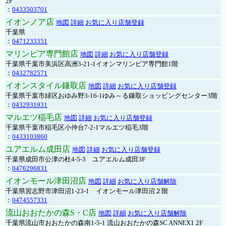
2F
：
0433503701
イオンノア店
地図
詳細
お気に入り店舗登録
千葉県
：
0471233351
マリンピア専門館店
地図
詳細
お気に入り店舗登録
千葉県千葉市美浜区高洲3-21-1イオンマリンピア専門館1階
：
0432782571
イオンスタイル鎌取店
地図
詳細
お気に入り店舗登録
千葉県千葉市緑区おゆみ野3-16-1ゆみ～る鎌取ショッピングセンター3階
：
0432931931
マルエツ稲毛店
地図
詳細
お気に入り店舗登録
千葉県千葉市稲毛区小仲台7-2-1マルエツ稲毛3階
：
0433103860
ユアエルム成田店
地図
詳細
お気に入り店舗登録
千葉県成田市公津の杜4-5-3 ユアエルム成田3F
：
0476296831
イオンモール津田沼店
地図
詳細
お気に入り店舗解除
千葉県習志野市津田沼1-23-1 イオンモール津田沼２階
：
0474557331
流山おおたかの森S・C店
地図
詳細
お気に入り店舗解除
千葉県流山市おおたかの森南1-5-1 流山おおたかの森SC ANNEX1 2F