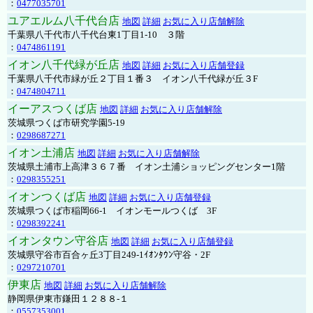
：
0477035701
ユアエルム八千代台店
地図
詳細
お気に入り店舗解除
千葉県八千代市八千代台東1丁目1-10 ３階
：
0474861191
イオン八千代緑が丘店
地図
詳細
お気に入り店舗登録
千葉県八千代市緑が丘２丁目１番３ イオン八千代緑が丘３F
：
0474804711
イーアスつくば店
地図
詳細
お気に入り店舗解除
茨城県つくば市研究学園5-19
：
0298687271
イオン土浦店
地図
詳細
お気に入り店舗解除
茨城県土浦市上高津３６７番 イオン土浦ショッピングセンター1階
：
0298355251
イオンつくば店
地図
詳細
お気に入り店舗登録
茨城県つくば市稲岡66-1 イオンモールつくば 3F
：
0298392241
イオンタウン守谷店
地図
詳細
お気に入り店舗登録
茨城県守谷市百合ヶ丘3丁目249-1ｲｵﾝﾀｳﾝ守谷・2F
：
0297210701
伊東店
地図
詳細
お気に入り店舗解除
静岡県伊東市鎌田１２８８-１
：
0557353001