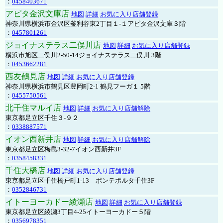
：
0458403671
アピタ金沢文庫店
地図
詳細
お気に入り店舗登録
神奈川県横浜市金沢区釜利谷東2丁目１-１アピタ金沢文庫３階
：
0457801261
ジョイナステラス二俣川店
地図
詳細
お気に入り店舗登録
横浜市旭区二俣川2-50-14ジョイナステラス二俣川 3階
：
0453662281
西友鶴見店
地図
詳細
お気に入り店舗登録
神奈川県横浜市鶴見区豊岡町2-1 鶴見フーガ１ 5階
：
0455750561
北千住マルイ店
地図
詳細
お気に入り店舗解除
東京都足立区千住３-９２
：
0338887571
イオン西新井店
地図
詳細
お気に入り店舗解除
東京都足立区梅島3-32-7イオン西新井3F
：
0358458331
千住大橋店
地図
詳細
お気に入り店舗登録
東京都足立区千住橋戸町1-13 ポンテポルタ千住3F
：
0352846731
イトーヨーカドー綾瀬店
地図
詳細
お気に入り店舗登録
東京都足立区綾瀬3丁目4-25イトーヨーカドー５階
：
0356978351