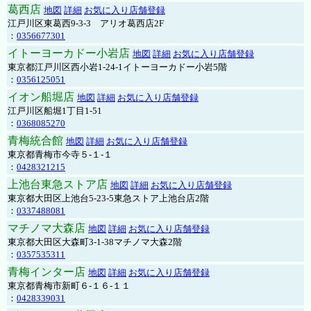
葛西店
地図
詳細
お気に入り店舗登録
江戸川区東葛西9-3-3 アリオ葛西店2F
：
0356677301
イトーヨーカドー小岩店
地図
詳細
お気に入り店舗登録
東京都江戸川区西小岩1-24-1イトーヨーカドー小岩5階
：
0356125051
イオン船堀店
地図
詳細
お気に入り店舗登録
江戸川区船堀1丁目1-51
：
0368085270
青梅統合館
地図
詳細
お気に入り店舗登録
東京都青梅市今寺５-１-１
：
0428321215
上池台東急ストア店
地図
詳細
お気に入り店舗登録
東京都大田区上池台5-23-5東急ストア上池台店2階
：
0337488081
マチノマ大森店
地図
詳細
お気に入り店舗登録
東京都大田区大森町3-1-38マチノマ大森2階
：
0357535311
青梅インター店
地図
詳細
お気に入り店舗登録
東京都青梅市新町６-１６-１１
：
0428339031