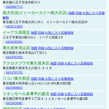
東京都八王子市並木町35-1
：
0426687711
南大沢店(イトーヨーカドー南大沢店)
地図
詳細
お気に入り店舗
解除
東京都八王子市南大沢2-28-1 イトーヨーカドー南大沢店4F
：
0426533681
イーアス高尾店
地図
詳細
お気に入り店舗登録
八王子市東浅川町550-1 イーアス高尾２F
：
0426290301
東久留米滝山店
地図
詳細
お気に入り店舗登録
東京都東久留米市滝山5丁目2-1
：
0424703581
アクロスプラザ東久留米店
地図
詳細
お気に入り店舗登録
東京都東久留米市上の原２-３-１８
：
0424705701
リコパ東大和店
地図
詳細
お気に入り店舗登録
東京都東大和市桜ヶ丘2-142-1 LICOPA東大和2階
：
0425908601
イオンモール多摩平の森店
地図
詳細
お気に入り店舗登録
東京都日野市多摩平２丁目４-１イオンモール多摩平の森2階
：
0425826481