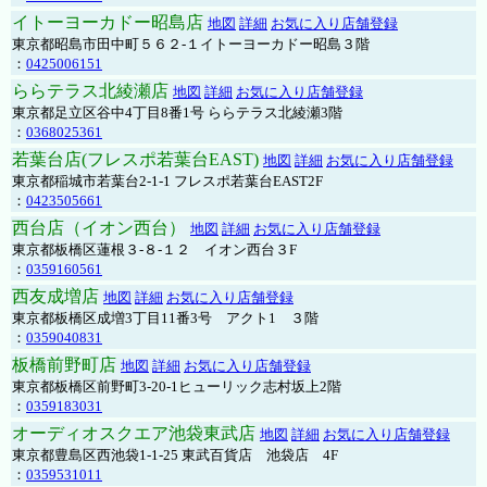
イトーヨーカドー昭島店
地図
詳細
お気に入り店舗登録
東京都昭島市田中町５６２-１イトーヨーカドー昭島３階
：
0425006151
ららテラス北綾瀬店
地図
詳細
お気に入り店舗登録
東京都足立区谷中4丁目8番1号 ららテラス北綾瀬3階
：
0368025361
若葉台店(フレスポ若葉台EAST)
地図
詳細
お気に入り店舗登録
東京都稲城市若葉台2-1-1 フレスポ若葉台EAST2F
：
0423505661
西台店（イオン西台）
地図
詳細
お気に入り店舗登録
東京都板橋区蓮根３-８-１２ イオン西台３F
：
0359160561
西友成増店
地図
詳細
お気に入り店舗登録
東京都板橋区成増3丁目11番3号 アクト1 ３階
：
0359040831
板橋前野町店
地図
詳細
お気に入り店舗登録
東京都板橋区前野町3-20-1ヒューリック志村坂上2階
：
0359183031
オーディオスクエア池袋東武店
地図
詳細
お気に入り店舗登録
東京都豊島区西池袋1-1-25 東武百貨店 池袋店 4F
：
0359531011