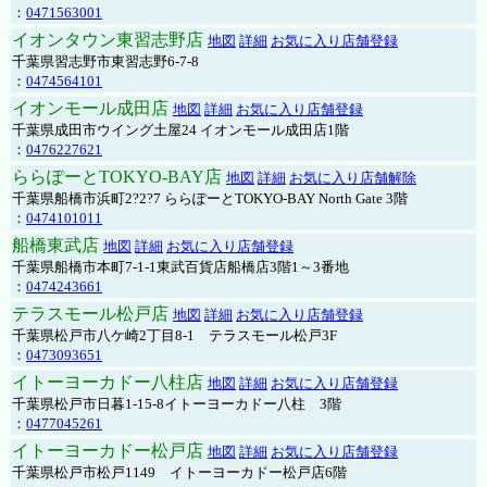
：
0471563001
イオンタウン東習志野店
地図
詳細
お気に入り店舗登録
千葉県習志野市東習志野6-7-8
：
0474564101
イオンモール成田店
地図
詳細
お気に入り店舗登録
千葉県成田市ウイング土屋24 イオンモール成田店1階
：
0476227621
ららぽーとTOKYO-BAY店
地図
詳細
お気に入り店舗解除
千葉県船橋市浜町2?2?7 ららぽーとTOKYO-BAY North Gate 3階
：
0474101011
船橋東武店
地図
詳細
お気に入り店舗登録
千葉県船橋市本町7-1-1東武百貨店船橋店3階1～3番地
：
0474243661
テラスモール松戸店
地図
詳細
お気に入り店舗登録
千葉県松戸市八ケ崎2丁目8-1 テラスモール松戸3F
：
0473093651
イトーヨーカドー八柱店
地図
詳細
お気に入り店舗登録
千葉県松戸市日暮1-15-8イトーヨーカドー八柱 3階
：
0477045261
イトーヨーカドー松戸店
地図
詳細
お気に入り店舗登録
千葉県松戸市松戸1149 イトーヨーカドー松戸店6階