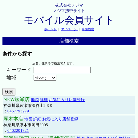
株式会社ノジマ
ノジマ携帯サイト
モバイル会員サイト
ポイント
｜
マイページ
｜
店舗検索
店舗検索
条件から探す
店名、住所等で検索できます。
キーワード
:
地域
:
NEW綾瀬店
地図
詳細
お気に入り店舗登録
神奈川県綾瀬市深谷上2-3-9
：
0467795279
厚木本店
地図
詳細
お気に入り店舗登録
神奈川県厚木市岡田3005
：
0462201721