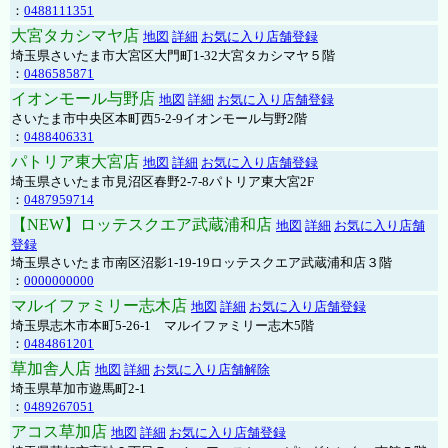
：
0488111351
大宮タカシマヤ店
地図
詳細
お気に入り店舗登録
埼玉県さいたま市大宮区大門町1-32大宮タカシマヤ５階
：
0486585871
イオンモール与野店
地図
詳細
お気に入り店舗登録
さいたま市中央区本町西5-2-9イオンモール与野2階
：
0488406331
パトリア東大宮店
地図
詳細
お気に入り店舗登録
埼玉県さいたま市見沼区春野2-7-8パトリア東大宮2F
：
0487959714
【NEW】ロッテスクエア武蔵浦和店
地図
詳細
お気に入り店舗
登録
埼玉県さいたま市南区沼影1-19-19ロッテスクエア武蔵浦和店３階
：
0000000000
マルイファミリー志木店
地図
詳細
お気に入り店舗登録
埼玉県志木市本町5-26-1 マルイファミリー志木5階
：
0484861201
草加舎人店
地図
詳細
お気に入り店舗解除
埼玉県草加市遊馬町2-1
：
0489267051
アコス草加店
地図
詳細
お気に入り店舗登録