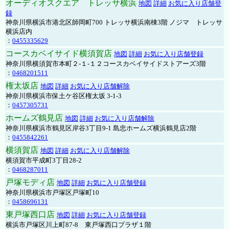
オーディオスクエア トレッサ横浜
地図
詳細
お気に入り店舗登
録
神奈川県横浜市港北区師岡町700 トレッサ横浜南棟3階 ノジマ トレッサ
横浜店内
：
0455335629
コースカベイサイド横須賀店
地図
詳細
お気に入り店舗登録
神奈川県横須賀市本町２-１-１２コースカベイサイドストアーズ3階
：
0468201511
権太坂店
地図
詳細
お気に入り店舗解除
神奈川県横浜市保土ケ谷区権太坂 3-1-3
：
0457305731
ホームズ鶴見店
地図
詳細
お気に入り店舗解除
神奈川県横浜市鶴見区岸谷3丁目9-1 島忠ホームズ横浜鶴見店2階
：
0455842261
横須賀店
地図
詳細
お気に入り店舗解除
横須賀市平成町3丁目28-2
：
0468287011
戸塚モディ店
地図
詳細
お気に入り店舗登録
神奈川県横浜市戸塚区戸塚町10
：
0458696131
東戸塚西口店
地図
詳細
お気に入り店舗登録
横浜市戸塚区川上町87-8 東戸塚西口プラザ１階