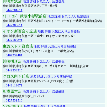
川崎水沢店
地図
詳細
お気に入り店舗登録
神奈川県川崎市宮前区水沢2丁目3番8号
：
0449781611
ｲﾄｰﾖｰｶﾄﾞｰ武蔵小杉駅前店
地図
詳細
お気に入り店舗登録
神奈川県川崎市中原区小杉町3-420イトーヨーカドー武蔵小杉駅前店5階
：
0447380611
イオン新百合ヶ丘店
地図
詳細
お気に入り店舗登録
神奈川県川崎市麻生区上麻生1-19イオン新百合ヶ丘5F
：
0449590071
東急ストア鎌倉店
地図
詳細
お気に入り店舗登録
神奈川県鎌倉市小町1丁目2-12東急ストア鎌倉店5階
：
0467237481
川崎枡形店
地図
詳細
お気に入り店舗登録
神奈川県川崎市多摩区枡形1丁目5番1号ヤオコー川崎枡形店3F
：
0449333315
クロス向ヶ丘店
地図
詳細
お気に入り店舗登録
神奈川県川崎市多摩区登戸2779-1 クロス向ヶ丘3階
：
0449118671
相模原本店
地図
詳細
お気に入り店舗解除
神奈川県相模原市横山１-１-１
：
0427531516
NEW城山店
地図
詳細
お気に入り店舗解除