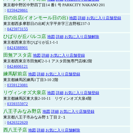
東京都中野区中野四丁目14 番1 号 PARKCITY NAKANO 201
：
0359429861
日の出店(イオンモール日の出)
地図
詳細
お気に入り店舗登録
東京都西多摩郡日の出町大字平井字三吉野桜237-3
：
0425973155
ひばりが丘パルコ店
地図
詳細
お気に入り店舗解除
東京都西東京市ひばりが丘1-1-1
：
0424388901
田無アスタ店
地図
詳細
お気に入り店舗登録
東京都西東京市田無町2-1-1 アスタ田無専門店棟2階
：
0424606121
練馬駅前店
地図
詳細
お気に入り店舗登録
東京都練馬区練馬1丁目3-10 2階
：
0359123081
リヴィンオズ大泉店
地図
詳細
お気に入り店舗登録
東京都練馬区東大泉2-10-11 リヴィンオズ大泉4階
：
0359355972
八王子みなみ野店
地図
詳細
お気に入り店舗登録
東京都八王子市みなみ野１丁目２-１
：
0426322620
西八王子店
地図
詳細
お気に入り店舗解除