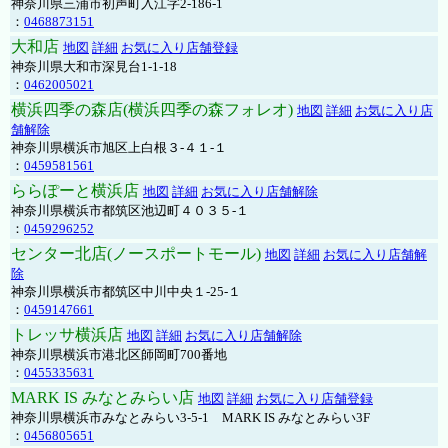
神奈川県三浦市初声町入江字2-186-1
：
0468873151
大和店
地図
詳細
お気に入り店舗登録
神奈川県大和市深見台1-1-18
：
0462005021
横浜四季の森店(横浜四季の森フォレオ)
地図
詳細
お気に入り店
舗解除
神奈川県横浜市旭区上白根３-４１-１
：
0459581561
ららぽーと横浜店
地図
詳細
お気に入り店舗解除
神奈川県横浜市都筑区池辺町４０３５-１
：
0459296252
センター北店(ノースポートモール)
地図
詳細
お気に入り店舗解
除
神奈川県横浜市都筑区中川中央１-25-１
：
0459147661
トレッサ横浜店
地図
詳細
お気に入り店舗解除
神奈川県横浜市港北区師岡町700番地
：
0455335631
MARK IS みなとみらい店
地図
詳細
お気に入り店舗登録
神奈川県横浜市みなとみらい3-5-1 MARK IS みなとみらい3F
：
0456805651