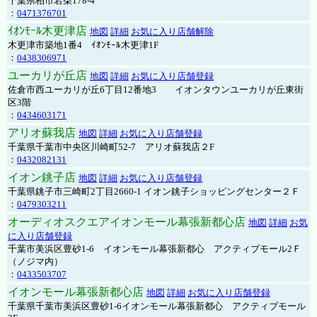
千葉県柏市若柴178-4
：
0471376701
ｲｵﾝﾓｰﾙ木更津店
地図
詳細
お気に入り店舗解除
木更津市築地1番4 ｲｵﾝﾓｰﾙ木更津1F
：
0438306971
ユーカリが丘店
地図
詳細
お気に入り店舗登録
佐倉市西ユーカリが丘6丁目12番地3 イオンタウンユーカリが丘東街
区3階
：
0434603171
アリオ蘇我店
地図
詳細
お気に入り店舗登録
千葉県千葉市中央区川崎町52-7 アリオ蘇我店２F
：
0432082131
イオン銚子店
地図
詳細
お気に入り店舗登録
千葉県銚子市三崎町2丁目2660-1 イオン銚子ショッピングセンター２Ｆ
：
0479303211
オーディオスクエアイオンモール幕張新都心店
地図
詳細
お気
に入り店舗登録
千葉市美浜区豊砂1-6 イオンモール幕張新都心 アクティブモール2Ｆ
（ノジマ内）
：
0433503707
イオンモール幕張新都心店
地図
詳細
お気に入り店舗登録
千葉県千葉市美浜区豊砂1-6イオンモール幕張新都心 アクティブモール