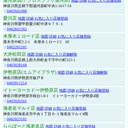
湯河原店(アクロスプラザ湯河原)
地図
詳細
お気に入り店舗登録
神奈川県足柄下郡湯河原町中央1-1617-54
：
0465641688
愛川店
地図
詳細
お気に入り店舗登録
神奈川県愛甲郡愛川町中津９７５-１
：
0462841562
本厚木ミロード店
地図
詳細
お気に入り店舗登録
厚木市中町2-2-1 本厚木ミロード2 6F
：
0462201201
大井松田店
地図
詳細
お気に入り店舗解除
神奈川県足柄上郡大井町金子字中の町325-1
：
0465828168
伊勢原店(エムアイプラザ)
地図
詳細
お気に入り店舗解除
神奈川県伊勢原市板戸８
：
0463911214
イトーヨーカドー伊勢原店
地図
詳細
お気に入り店舗登録
神奈川県伊勢原市桜台1-8-1 イトーヨーカドー伊勢原4階
：
0463920161
海老名マルイ店
地図
詳細
お気に入り店舗登録
神奈川県海老名市中央１丁目６-１海老名マルイ4階
：
0462925181
ららぽーと海老名店
地図
詳細
お気に入り店舗登録