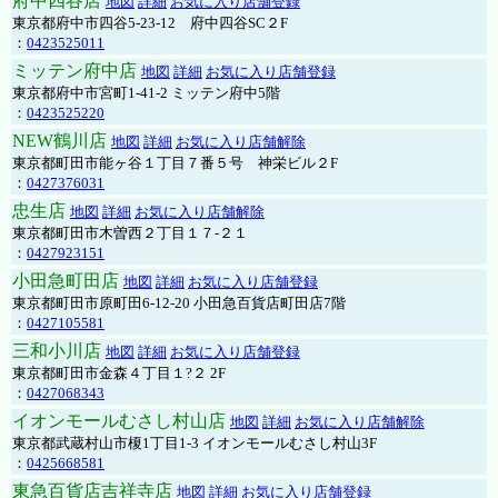
府中四谷店
地図
詳細
お気に入り店舗登録
東京都府中市四谷5-23-12 府中四谷SC２F
：
0423525011
ミッテン府中店
地図
詳細
お気に入り店舗登録
東京都府中市宮町1-41-2 ミッテン府中5階
：
0423525220
NEW鶴川店
地図
詳細
お気に入り店舗解除
東京都町田市能ヶ谷１丁目７番５号 神栄ビル２F
：
0427376031
忠生店
地図
詳細
お気に入り店舗解除
東京都町田市木曽西２丁目１７-２１
：
0427923151
小田急町田店
地図
詳細
お気に入り店舗登録
東京都町田市原町田6-12-20 小田急百貨店町田店7階
：
0427105581
三和小川店
地図
詳細
お気に入り店舗登録
東京都町田市金森４丁目１?２ 2F
：
0427068343
イオンモールむさし村山店
地図
詳細
お気に入り店舗解除
東京都武蔵村山市榎1丁目1-3 イオンモールむさし村山3F
：
0425668581
東急百貨店吉祥寺店
地図
詳細
お気に入り店舗登録