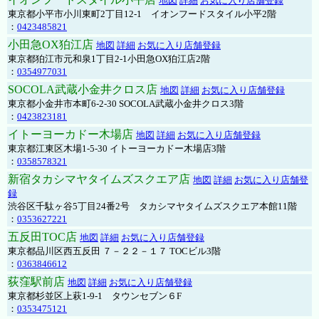
地図
詳細
お気に入り店舗登録
東京都小平市小川東町2丁目12-1 イオンフードスタイル小平2階
：
0423485821
小田急OX狛江店
地図
詳細
お気に入り店舗登録
東京都狛江市元和泉1丁目2-1小田急OX狛江店2階
：
0354977031
SOCOLA武蔵小金井クロス店
地図
詳細
お気に入り店舗登録
東京都小金井市本町6-2-30 SOCOLA武蔵小金井クロス3階
：
0423823181
イトーヨーカドー木場店
地図
詳細
お気に入り店舗登録
東京都江東区木場1-5-30 イトーヨーカドー木場店3階
：
0358578321
新宿タカシマヤタイムズスクエア店
地図
詳細
お気に入り店舗登
録
渋谷区千駄ヶ谷5丁目24番2号 タカシマヤタイムズスクエア本館11階
：
0353627221
五反田TOC店
地図
詳細
お気に入り店舗登録
東京都品川区西五反田 ７－２２－１７ TOCビル3階
：
0363846612
荻窪駅前店
地図
詳細
お気に入り店舗登録
東京都杉並区上萩1-9-1 タウンセブン６F
：
0353475121