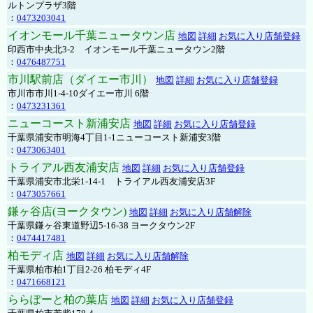
ルトンプラザ3階
：
0473203041
イオンモール千葉ニュータウン店
地図
詳細
お気に入り店舗登録
印西市中央北3-2 イオンモール千葉ニュータウン2階
：
0476487751
市川駅前店（ダイエー市川）
地図
詳細
お気に入り店舗登録
市川市市川1-4-10ダイエー市川 6階
：
0473231361
ニューコースト新浦安店
地図
詳細
お気に入り店舗登録
千葉県浦安市明海4丁目1-1ニューコースト新浦安3階
：
0473063401
トライアル西友浦安店
地図
詳細
お気に入り店舗登録
千葉県浦安市北栄1-14-1 トライアル西友浦安店3F
：
0473057661
鎌ヶ谷店(ヨークタウン)
地図
詳細
お気に入り店舗解除
千葉県鎌ヶ谷東道野辺5-16-38 ヨークタウン2F
：
0474417481
柏モディ店
地図
詳細
お気に入り店舗解除
千葉県柏市柏1丁目2-26 柏モディ4F
：
0471668121
ららぽーと柏の葉店
地図
詳細
お気に入り店舗登録