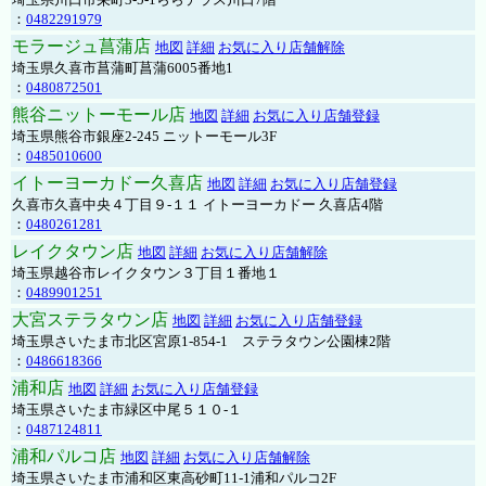
：
0482291979
モラージュ菖蒲店
地図
詳細
お気に入り店舗解除
埼玉県久喜市菖蒲町菖蒲6005番地1
：
0480872501
熊谷ニットーモール店
地図
詳細
お気に入り店舗登録
埼玉県熊谷市銀座2-245 ニットーモール3F
：
0485010600
イトーヨーカドー久喜店
地図
詳細
お気に入り店舗登録
久喜市久喜中央４丁目９-１１ イトーヨーカドー 久喜店4階
：
0480261281
レイクタウン店
地図
詳細
お気に入り店舗解除
埼玉県越谷市レイクタウン３丁目１番地１
：
0489901251
大宮ステラタウン店
地図
詳細
お気に入り店舗登録
埼玉県さいたま市北区宮原1-854-1 ステラタウン公園棟2階
：
0486618366
浦和店
地図
詳細
お気に入り店舗登録
埼玉県さいたま市緑区中尾５１０-１
：
0487124811
浦和パルコ店
地図
詳細
お気に入り店舗解除
埼玉県さいたま市浦和区東高砂町11-1浦和パルコ2F