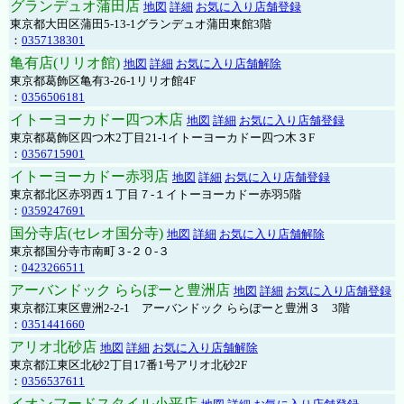
グランデュオ蒲田店
地図
詳細
お気に入り店舗登録
東京都大田区蒲田5-13-1グランデュオ蒲田東館3階
：
0357138301
亀有店(リリオ館)
地図
詳細
お気に入り店舗解除
東京都葛飾区亀有3-26-1リリオ館4F
：
0356506181
イトーヨーカドー四つ木店
地図
詳細
お気に入り店舗登録
東京都葛飾区四つ木2丁目21-1イトーヨーカドー四つ木３F
：
0356715901
イトーヨーカドー赤羽店
地図
詳細
お気に入り店舗登録
東京都北区赤羽西１丁目７-１イトーヨーカドー赤羽5階
：
0359247691
国分寺店(セレオ国分寺)
地図
詳細
お気に入り店舗解除
東京都国分寺市南町３-２０-３
：
0423266511
アーバンドック ららぽーと豊洲店
地図
詳細
お気に入り店舗登録
東京都江東区豊洲2-2-1 アーバンドック ららぽーと豊洲３ 3階
：
0351441660
アリオ北砂店
地図
詳細
お気に入り店舗解除
東京都江東区北砂2丁目17番1号アリオ北砂2F
：
0356537611
イオンフードスタイル小平店