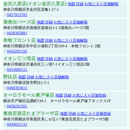
金沢八景店(イオン金沢八景店)
地図
詳細
お気に入り店舗解除
神奈川県横浜市金沢区泥亀1-27-1
：
0457913781
港南台バーズ店
地図
詳細
お気に入り店舗解除
神奈川県横浜市港南区港南台3-1-3港南台バーズ5階
：
0458305081
本牧フロント店
地図
詳細
お気に入り店舗解除
神奈川県横浜市中区小港町2丁目100-4 本牧フロント 2階
：
0456281195
イオン三ツ境店
地図
詳細
お気に入り店舗解除
神奈川県横浜市瀬谷区三ッ境7-1イオン三ツ境店2階
：
0453600111
野比店
地図
詳細
お気に入り店舗解除
神奈川県横須賀市野比1-5-1
：
0468393611
オーロラモール東戸塚店
地図
詳細
お気に入り店舗登録
横浜市戸塚区品濃町536-1 オーロラモール東戸塚アネックス2F
：
0458201561
東急百貨店たまプラーザ店
地図
詳細
お気に入り店舗登録
神奈川県横浜市青葉区美しが丘1-7東急百貨店たまプラーザ5階
：
0459051131