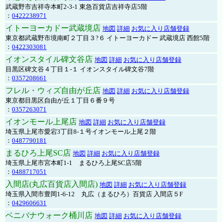
武蔵野市吉祥寺本町2-3-1 東急百貨店吉祥寺店5階
：
0422238971
イトーヨーカドー武蔵境店
地図
詳細
お気に入り店舗登録
東京都武蔵野市境南町２丁目３?６ イトーヨーカドー 武蔵境店 西館5階
：
0422303081
イオンスタイル碑文谷店
地図
詳細
お気に入り店舗登録
目黒区碑文谷４丁目１-１ イオンスタイル碑文谷7階
：
0357208661
フレル・ウィズ自由が丘店
地図
詳細
お気に入り店舗登録
東京都目黒区自由が丘１丁目６番９号
：
0357263071
イオンモール上尾店
地図
詳細
お気に入り店舗登録
埼玉県上尾市愛宕3丁目8-１号イオンモール上尾２階
：
0487790181
まるひろ上尾SC店
地図
詳細
お気に入り店舗登録
埼玉県上尾市宮本町1-1 まるひろ上尾SC店5階
：
0488717051
入間店(丸広百貨店入間店)
地図
詳細
お気に入り店舗登録
埼玉県入間市豊岡1-6-12 丸広（まるひろ）百貨店 入間店５F
：
0429606631
ベニバナウォーク桶川店
地図
詳細
お気に入り店舗登録