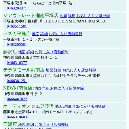
平塚市天沼10-1 ららぽーと湘南平塚3階
：
0463204371
ジアウトレット湘南平塚店
地図
詳細
お気に入り店舗登録
平塚市大神8丁目1番1号 THE OUTLETS SHONAN HIRATSUKA
：
0463511581
ラスカ平塚店
地図
詳細
お気に入り店舗登録
平塚市宝町１－１ ラスカ平塚 4階
：
0463205581
藤沢店
地図
詳細
お気に入り店舗解除
神奈川県藤沢市辻堂新町４-１-１
：
0466316377
テラスモール湘南店
地図
詳細
お気に入り店舗解除
神奈川県藤沢市辻堂神台1丁目3番1号 テラスモール湘南4F
：
0466381251
NEW湘南台店
地図
詳細
お気に入り店舗解除
神奈川県藤沢市円行1-2-1
：
0466467822
オーディオスクエア藤沢
地図
詳細
お気に入り店舗登録
藤沢市辻堂新町4-1-1 湘南モールFILL2F（ノジマ内）
：
0466310603
三浦店
地図
詳細
お気に入り店舗登録