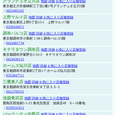
グランデュオ立川店
地図
詳細
お気に入り店舗登録
東京都立川市柴崎町三丁目2番1号グランデュオ立川5階
：
0425405181
上野マルイ店
地図
詳細
お気に入り店舗登録
東京都台東区上野6丁目15-1 上野マルイ7階
：
0358344971
調布パルコ店
地図
詳細
お気に入り店舗登録
東京都調布市小島町 1-38-1 調布パルコ5階
：
0424401734
キテラタウン調布店
地図
詳細
お気に入り店舗登録
東京都調布市菊野台1-33-3 キテラタウン調布2F
：
0424436151
ホームズ仙川店
地図
詳細
お気に入り店舗登録
東京都調布市若葉町2丁目1-7 ホームズ仙川店2階
：
0353847711
三鷹東八店
地図
詳細
お気に入り店舗登録
東京都調布市深大寺東町８丁目３３-１
：
0422706531
池袋東武店
地図
詳細
お気に入り店舗登録
豊島区西池袋1-1-25 東武百貨店 池袋店4F 8～10番地
：
0359531011
パークシティ中野店
地図
詳細
お気に入り店舗登録