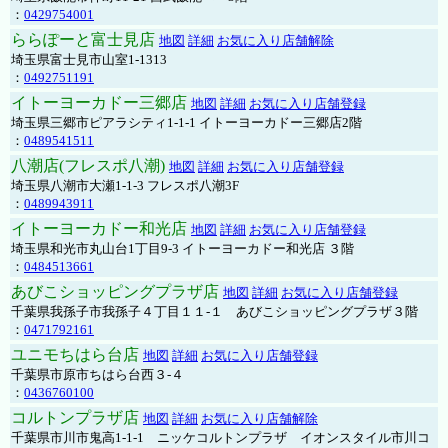
：
0429754001
ららぽーと富士見店
地図
詳細
お気に入り店舗解除
埼玉県富士見市山室1-1313
：
0492751191
イトーヨーカドー三郷店
地図
詳細
お気に入り店舗登録
埼玉県三郷市ピアラシティ1-1-1 イトーヨーカドー三郷店2階
：
0489541511
八潮店(フレスポ八潮)
地図
詳細
お気に入り店舗登録
埼玉県八潮市大瀬1-1-3 フレスポ八潮3F
：
0489943911
イトーヨーカドー和光店
地図
詳細
お気に入り店舗登録
埼玉県和光市丸山台1丁目9-3 イトーヨーカドー和光店 ３階
：
0484513661
あびこショッピングプラザ店
地図
詳細
お気に入り店舗登録
千葉県我孫子市我孫子４丁目１１-１ あびこショッピングプラザ３階
：
0471792161
ユニモちはら台店
地図
詳細
お気に入り店舗登録
千葉県市原市ちはら台西３-４
：
0436760100
コルトンプラザ店
地図
詳細
お気に入り店舗解除
千葉県市川市鬼高1-1-1 ニッケコルトンプラザ イオンスタイル市川コ