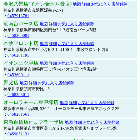
金沢八景店(イオン金沢八景店)
地図
詳細
お気に入り店舗解除
神奈川県横浜市金沢区泥亀1-27-1
：
0457913781
港南台バーズ店
地図
詳細
お気に入り店舗解除
神奈川県横浜市港南区港南台3-1-3港南台バーズ5階
：
0458305081
本牧フロント店
地図
詳細
お気に入り店舗解除
神奈川県横浜市中区小港町2丁目100-4 本牧フロント 2階
：
0456281195
イオン三ツ境店
地図
詳細
お気に入り店舗解除
神奈川県横浜市瀬谷区三ッ境7-1イオン三ツ境店2階
：
0453600111
野比店
地図
詳細
お気に入り店舗解除
神奈川県横須賀市野比1-5-1
：
0468393611
オーロラモール東戸塚店
地図
詳細
お気に入り店舗登録
横浜市戸塚区品濃町536-1 オーロラモール東戸塚アネックス2F
：
0458201561
東急百貨店たまプラーザ店
地図
詳細
お気に入り店舗登録
神奈川県横浜市青葉区美しが丘1-7東急百貨店たまプラーザ5階
：
0459051131