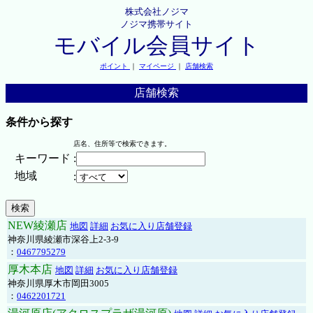
株式会社ノジマ
ノジマ携帯サイト
モバイル会員サイト
ポイント
｜
マイページ
｜
店舗検索
店舗検索
条件から探す
店名、住所等で検索できます。
キーワード
:
地域
:
NEW綾瀬店
地図
詳細
お気に入り店舗登録
神奈川県綾瀬市深谷上2-3-9
：
0467795279
厚木本店
地図
詳細
お気に入り店舗登録
神奈川県厚木市岡田3005
：
0462201721