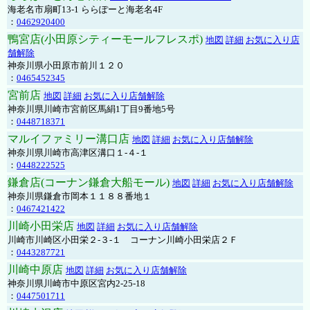
海老名市扇町13-1 ららぽーと海老名4F
：
0462920400
鴨宮店(小田原シティーモールフレスポ)
地図
詳細
お気に入り店
舗解除
神奈川県小田原市前川１２０
：
0465452345
宮前店
地図
詳細
お気に入り店舗解除
神奈川県川崎市宮前区馬絹1丁目9番地5号
：
0448718371
マルイファミリー溝口店
地図
詳細
お気に入り店舗解除
神奈川県川崎市高津区溝口１-４-１
：
0448222525
鎌倉店(コーナン鎌倉大船モール)
地図
詳細
お気に入り店舗解除
神奈川県鎌倉市岡本１１８８番地１
：
0467421422
川崎小田栄店
地図
詳細
お気に入り店舗解除
川崎市川崎区小田栄２‐３‐１ コーナン川崎小田栄店２Ｆ
：
0443287721
川崎中原店
地図
詳細
お気に入り店舗解除
神奈川県川崎市中原区宮内2-25-18
：
0447501711