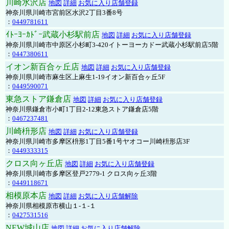
川崎水沢店
地図
詳細
お気に入り店舗登録
神奈川県川崎市宮前区水沢2丁目3番8号
：
0449781611
ｲﾄｰﾖｰｶﾄﾞｰ武蔵小杉駅前店
地図
詳細
お気に入り店舗登録
神奈川県川崎市中原区小杉町3-420イトーヨーカドー武蔵小杉駅前店5階
：
0447380611
イオン新百合ヶ丘店
地図
詳細
お気に入り店舗登録
神奈川県川崎市麻生区上麻生1-19イオン新百合ヶ丘5F
：
0449590071
東急ストア鎌倉店
地図
詳細
お気に入り店舗登録
神奈川県鎌倉市小町1丁目2-12東急ストア鎌倉店5階
：
0467237481
川崎枡形店
地図
詳細
お気に入り店舗登録
神奈川県川崎市多摩区枡形1丁目5番1号ヤオコー川崎枡形店3F
：
0449333315
クロス向ヶ丘店
地図
詳細
お気に入り店舗登録
神奈川県川崎市多摩区登戸2779-1 クロス向ヶ丘3階
：
0449118671
相模原本店
地図
詳細
お気に入り店舗解除
神奈川県相模原市横山１-１-１
：
0427531516
NEW城山店
地図
詳細
お気に入り店舗解除