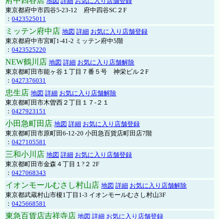
府中四谷店
地図
詳細
お気に入り店舗登録
東京都府中市四谷5-23-12 府中四谷SC２F
：
0423525011
ミッテン府中店
地図
詳細
お気に入り店舗登録
東京都府中市宮町1-41-2 ミッテン府中5階
：
0423525220
NEW鶴川店
地図
詳細
お気に入り店舗解除
東京都町田市能ヶ谷１丁目７番５号 神栄ビル２F
：
0427376031
忠生店
地図
詳細
お気に入り店舗解除
東京都町田市木曽西２丁目１７-２１
：
0427923151
小田急町田店
地図
詳細
お気に入り店舗登録
東京都町田市原町田6-12-20 小田急百貨店町田店7階
：
0427105581
三和小川店
地図
詳細
お気に入り店舗登録
東京都町田市金森４丁目１?２ 2F
：
0427068343
イオンモールむさし村山店
地図
詳細
お気に入り店舗解除
東京都武蔵村山市榎1丁目1-3 イオンモールむさし村山3F
：
0425668581
東急百貨店吉祥寺店
地図
詳細
お気に入り店舗登録