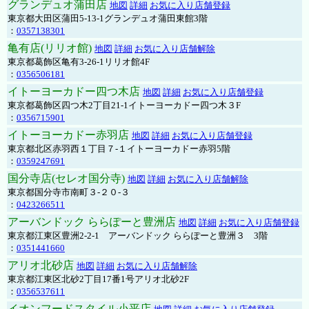
グランデュオ蒲田店
地図
詳細
お気に入り店舗登録
東京都大田区蒲田5-13-1グランデュオ蒲田東館3階
：
0357138301
亀有店(リリオ館)
地図
詳細
お気に入り店舗解除
東京都葛飾区亀有3-26-1リリオ館4F
：
0356506181
イトーヨーカドー四つ木店
地図
詳細
お気に入り店舗登録
東京都葛飾区四つ木2丁目21-1イトーヨーカドー四つ木３F
：
0356715901
イトーヨーカドー赤羽店
地図
詳細
お気に入り店舗登録
東京都北区赤羽西１丁目７-１イトーヨーカドー赤羽5階
：
0359247691
国分寺店(セレオ国分寺)
地図
詳細
お気に入り店舗解除
東京都国分寺市南町３-２０-３
：
0423266511
アーバンドック ららぽーと豊洲店
地図
詳細
お気に入り店舗登録
東京都江東区豊洲2-2-1 アーバンドック ららぽーと豊洲３ 3階
：
0351441660
アリオ北砂店
地図
詳細
お気に入り店舗解除
東京都江東区北砂2丁目17番1号アリオ北砂2F
：
0356537611
イオンフードスタイル小平店