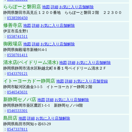
ららぽーと磐田店
地図
詳細
お気に入り店舗解除
静岡県磐田市高見丘１２００番地 ららぽーと磐田２階 ２２３００
：
0538590450
修善寺店
地図
詳細
お気に入り店舗解除
伊豆市瓜生野1
：
0558741511
御殿場店
地図
詳細
お気に入り店舗解除
静岡県御殿場市新橋914-1
：
0550701411
清水店(ベイドリーム清水)
地図
詳細
お気に入り店舗解除
静岡県静岡市清水区駒越北町８番１号ベイドリーム清水２Ｆ
：
0543370121
イトーヨーカドー静岡店
地図
詳細
お気に入り店舗登録
静岡市駿河区曲金3-1-5 イトーヨーカドー静岡２階
：
0546545631
新静岡セノバ店
地図
詳細
お気に入り店舗解除
静岡県静岡市葵区鷹匠1-1-1 新静岡セノバ4階
：
0546533301
島田店
地図
詳細
お気に入り店舗解除
静岡県島田市阿知ヶ谷63-29
：
0547337811