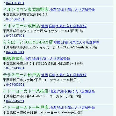
：
0471563001
イオンタウン東習志野店
地図
詳細
お気に入り店舗登録
千葉県習志野市東習志野6-7-8
：
0474564101
イオンモール成田店
地図
詳細
お気に入り店舗登録
千葉県成田市ウイング土屋24 イオンモール成田店1階
：
0476227621
ららぽーとTOKYO-BAY店
地図
詳細
お気に入り店舗解除
千葉県船橋市浜町2?2?7 ららぽーとTOKYO-BAY North Gate 3階
：
0474101011
船橋東武店
地図
詳細
お気に入り店舗登録
千葉県船橋市本町7-1-1東武百貨店船橋店3階1～3番地
：
0474243661
テラスモール松戸店
地図
詳細
お気に入り店舗登録
千葉県松戸市八ケ崎2丁目8-1 テラスモール松戸3F
：
0473093651
イトーヨーカドー八柱店
地図
詳細
お気に入り店舗登録
千葉県松戸市日暮1-15-8イトーヨーカドー八柱 3階
：
0477045261
イトーヨーカドー松戸店
地図
詳細
お気に入り店舗登録
千葉県松戸市松戸1149 イトーヨーカドー松戸店6階