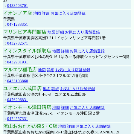
2F
：
0433503701
イオンノア店
地図
詳細
お気に入り店舗登録
千葉県
：
0471233351
マリンピア専門館店
地図
詳細
お気に入り店舗登録
千葉県千葉市美浜区高洲3-21-1イオンマリンピア専門館1階
：
0432782571
イオンスタイル鎌取店
地図
詳細
お気に入り店舗登録
千葉県千葉市緑区おゆみ野3-16-1ゆみ～る鎌取ショッピングセンター3階
：
0432931931
マルエツ稲毛店
地図
詳細
お気に入り店舗登録
千葉県千葉市稲毛区小仲台7-2-1マルエツ稲毛3階
：
0433103860
ユアエルム成田店
地図
詳細
お気に入り店舗登録
千葉県成田市公津の杜4-5-3 ユアエルム成田3F
：
0476296831
イオンモール津田沼店
地図
詳細
お気に入り店舗解除
千葉県習志野市津田沼1-23-1 イオンモール津田沼２階
：
0474557331
流山おおたかの森S・C店
地図
詳細
お気に入り店舗解除
千葉県流山市おおたかの森南1-5-1 流山おおたかの森SC ANNEX1 2F