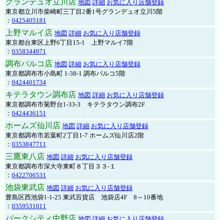
グランデュオ立川店
地図
詳細
お気に入り店舗登録
東京都立川市柴崎町三丁目2番1号グランデュオ立川5階
：
0425405181
上野マルイ店
地図
詳細
お気に入り店舗登録
東京都台東区上野6丁目15-1 上野マルイ7階
：
0358344971
調布パルコ店
地図
詳細
お気に入り店舗登録
東京都調布市小島町 1-38-1 調布パルコ5階
：
0424401734
キテラタウン調布店
地図
詳細
お気に入り店舗登録
東京都調布市菊野台1-33-3 キテラタウン調布2F
：
0424436151
ホームズ仙川店
地図
詳細
お気に入り店舗登録
東京都調布市若葉町2丁目1-7 ホームズ仙川店2階
：
0353847711
三鷹東八店
地図
詳細
お気に入り店舗登録
東京都調布市深大寺東町８丁目３３-１
：
0422706531
池袋東武店
地図
詳細
お気に入り店舗登録
豊島区西池袋1-1-25 東武百貨店 池袋店4F 8～10番地
：
0359531011
パークシティ中野店
地図
詳細
お気に入り店舗登録