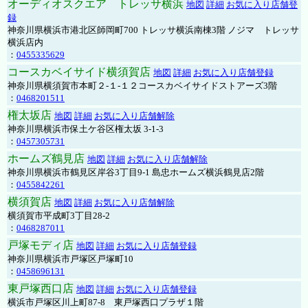
オーディオスクエア トレッサ横浜
地図
詳細
お気に入り店舗登
録
神奈川県横浜市港北区師岡町700 トレッサ横浜南棟3階 ノジマ トレッサ
横浜店内
：
0455335629
コースカベイサイド横須賀店
地図
詳細
お気に入り店舗登録
神奈川県横須賀市本町２-１-１２コースカベイサイドストアーズ3階
：
0468201511
権太坂店
地図
詳細
お気に入り店舗解除
神奈川県横浜市保土ケ谷区権太坂 3-1-3
：
0457305731
ホームズ鶴見店
地図
詳細
お気に入り店舗解除
神奈川県横浜市鶴見区岸谷3丁目9-1 島忠ホームズ横浜鶴見店2階
：
0455842261
横須賀店
地図
詳細
お気に入り店舗解除
横須賀市平成町3丁目28-2
：
0468287011
戸塚モディ店
地図
詳細
お気に入り店舗登録
神奈川県横浜市戸塚区戸塚町10
：
0458696131
東戸塚西口店
地図
詳細
お気に入り店舗登録
横浜市戸塚区川上町87-8 東戸塚西口プラザ１階