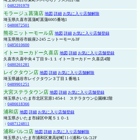
：
0482291979
モラージュ菖蒲店
地図
詳細
お気に入り店舗解除
埼玉県久喜市菖蒲町菖蒲6005番地1
：
0480872501
熊谷ニットーモール店
地図
詳細
お気に入り店舗登録
埼玉県熊谷市銀座2-245 ニットーモール3F
：
0485010600
イトーヨーカドー久喜店
地図
詳細
お気に入り店舗登録
久喜市久喜中央４丁目９-１１ イトーヨーカドー 久喜店4階
：
0480261281
レイクタウン店
地図
詳細
お気に入り店舗解除
埼玉県越谷市レイクタウン３丁目１番地１
：
0489901251
大宮ステラタウン店
地図
詳細
お気に入り店舗登録
埼玉県さいたま市北区宮原1-854-1 ステラタウン公園棟2階
：
0486618366
浦和店
地図
詳細
お気に入り店舗登録
埼玉県さいたま市緑区中尾５１０-１
：
0487124811
浦和パルコ店
地図
詳細
お気に入り店舗解除
埼玉県さいたま市浦和区東高砂町11-1浦和パルコ2F