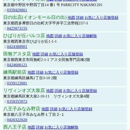
東京都中野区中野四丁目14 番1 号 PARKCITY NAKANO 201
：
0359429861
日の出店(イオンモール日の出)
地図
詳細
お気に入り店舗登録
東京都西多摩郡日の出町大字平井字三吉野桜237-3
：
0425973155
ひばりが丘パルコ店
地図
詳細
お気に入り店舗解除
東京都西東京市ひばりが丘1-1-1
：
0424388901
田無アスタ店
地図
詳細
お気に入り店舗登録
東京都西東京市田無町2-1-1 アスタ田無専門店棟2階
：
0424606121
練馬駅前店
地図
詳細
お気に入り店舗登録
東京都練馬区練馬1丁目3-10 2階
：
0359123081
リヴィンオズ大泉店
地図
詳細
お気に入り店舗登録
東京都練馬区東大泉2-10-11 リヴィンオズ大泉4階
：
0359355972
八王子みなみ野店
地図
詳細
お気に入り店舗登録
東京都八王子市みなみ野１丁目２-１
：
0426322620
西八王子店
地図
詳細
お気に入り店舗解除