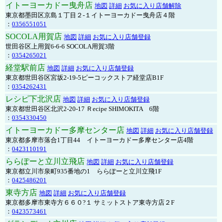
イトーヨーカドー曳舟店
地図
詳細
お気に入り店舗解除
東京都墨田区京島１丁目２-１イトーヨーカドー曳舟店４階
：
0356551051
SOCOLA用賀店
地図
詳細
お気に入り店舗登録
世田谷区上用賀6-6-6 SOCOLA用賀3階
：
0354265021
経堂駅前店
地図
詳細
お気に入り店舗登録
東京都世田谷区宮坂2-19-5ピーコックストア経堂店B1F
：
0354262431
レシピ下北沢店
地図
詳細
お気に入り店舗登録
東京都世田谷区北沢2-20-17 Ｒecipe SHIMOKITA 6階
：
0354330450
イトーヨーカドー多摩センター店
地図
詳細
お気に入り店舗登録
東京都多摩市落合1丁目44 イトーヨーカドー多摩センター店4階
：
0423110191
ららぽーと立川立飛店
地図
詳細
お気に入り店舗登録
東京都立川市泉町935番地の1 ららぽーと立川立飛1F
：
0425486201
東寺方店
地図
詳細
お気に入り店舗登録
東京都多摩市東寺方６６０?１ サミットストア東寺方店２F
：
0423573461