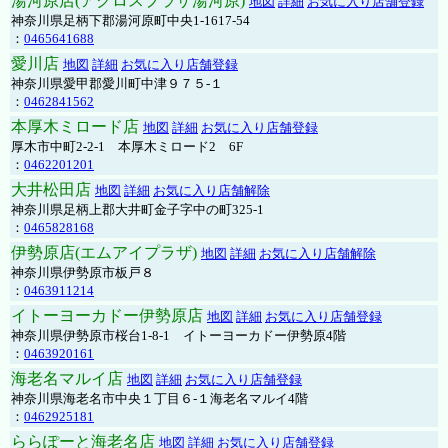
湯河原店(アクロスプラザ湯河原)
地図
詳細
お気に入り店舗登録
神奈川県足柄下郡湯河原町中央1-1617-54
：
0465641688
愛川店
地図
詳細
お気に入り店舗登録
神奈川県愛甲郡愛川町中津９７５-１
：
0462841562
本厚木ミロード店
地図
詳細
お気に入り店舗登録
厚木市中町2-2-1 本厚木ミロード2 6F
：
0462201201
大井松田店
地図
詳細
お気に入り店舗解除
神奈川県足柄上郡大井町金子字中の町325-1
：
0465828168
伊勢原店(エムアイプラザ)
地図
詳細
お気に入り店舗解除
神奈川県伊勢原市板戸８
：
0463911214
イトーヨーカドー伊勢原店
地図
詳細
お気に入り店舗登録
神奈川県伊勢原市桜台1-8-1 イトーヨーカドー伊勢原4階
：
0463920161
海老名マルイ店
地図
詳細
お気に入り店舗登録
神奈川県海老名市中央１丁目６-１海老名マルイ4階
：
0462925181
ららぽーと海老名店
地図
詳細
お気に入り店舗登録