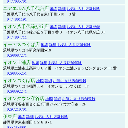
：
0477035701
ユアエルム八千代台店
地図
詳細
お気に入り店舗解除
千葉県八千代市八千代台東1丁目1-10 ３階
：
0474861191
イオン八千代緑が丘店
地図
詳細
お気に入り店舗登録
千葉県八千代市緑が丘２丁目１番３ イオン八千代緑が丘３F
：
0474804711
イーアスつくば店
地図
詳細
お気に入り店舗解除
茨城県つくば市研究学園5-19
：
0298687271
イオン土浦店
地図
詳細
お気に入り店舗解除
茨城県土浦市上高津３６７番 イオン土浦ショッピングセンター1階
：
0298355251
イオンつくば店
地図
詳細
お気に入り店舗登録
茨城県つくば市稲岡66-1 イオンモールつくば 3F
：
0298392241
イオンタウン守谷店
地図
詳細
お気に入り店舗登録
茨城県守谷市百合ヶ丘3丁目249-1ｲｵﾝﾀｳﾝ守谷・2F
：
0297210701
伊東店
地図
詳細
お気に入り店舗解除
静岡県伊東市鎌田１２８８-１
：
0557353001