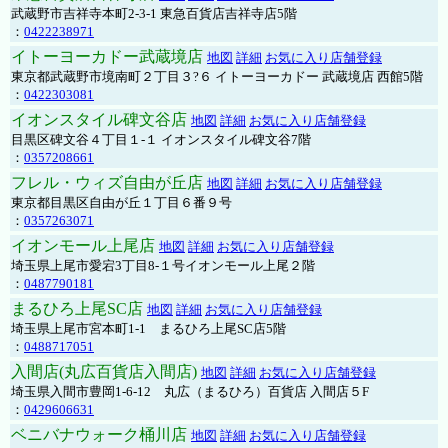
武蔵野市吉祥寺本町2-3-1 東急百貨店吉祥寺店5階
：
0422238971
イトーヨーカドー武蔵境店
地図
詳細
お気に入り店舗登録
東京都武蔵野市境南町２丁目３?６ イトーヨーカドー 武蔵境店 西館5階
：
0422303081
イオンスタイル碑文谷店
地図
詳細
お気に入り店舗登録
目黒区碑文谷４丁目１-１ イオンスタイル碑文谷7階
：
0357208661
フレル・ウィズ自由が丘店
地図
詳細
お気に入り店舗登録
東京都目黒区自由が丘１丁目６番９号
：
0357263071
イオンモール上尾店
地図
詳細
お気に入り店舗登録
埼玉県上尾市愛宕3丁目8-１号イオンモール上尾２階
：
0487790181
まるひろ上尾SC店
地図
詳細
お気に入り店舗登録
埼玉県上尾市宮本町1-1 まるひろ上尾SC店5階
：
0488717051
入間店(丸広百貨店入間店)
地図
詳細
お気に入り店舗登録
埼玉県入間市豊岡1-6-12 丸広（まるひろ）百貨店 入間店５F
：
0429606631
ベニバナウォーク桶川店
地図
詳細
お気に入り店舗登録