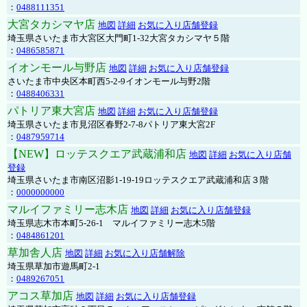
：
0488111351
大宮タカシマヤ店
地図
詳細
お気に入り店舗登録
埼玉県さいたま市大宮区大門町1-32大宮タカシマヤ５階
：
0486585871
イオンモール与野店
地図
詳細
お気に入り店舗登録
さいたま市中央区本町西5-2-9イオンモール与野2階
：
0488406331
パトリア東大宮店
地図
詳細
お気に入り店舗登録
埼玉県さいたま市見沼区春野2-7-8パトリア東大宮2F
：
0487959714
【NEW】ロッテスクエア武蔵浦和店
地図
詳細
お気に入り店舗
登録
埼玉県さいたま市南区沼影1-19-19ロッテスクエア武蔵浦和店３階
：
0000000000
マルイファミリー志木店
地図
詳細
お気に入り店舗登録
埼玉県志木市本町5-26-1 マルイファミリー志木5階
：
0484861201
草加舎人店
地図
詳細
お気に入り店舗解除
埼玉県草加市遊馬町2-1
：
0489267051
アコス草加店
地図
詳細
お気に入り店舗登録