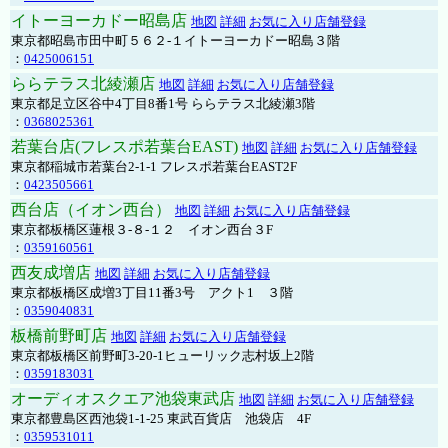
イトーヨーカドー昭島店
地図
詳細
お気に入り店舗登録
東京都昭島市田中町５６２-１イトーヨーカドー昭島３階
：
0425006151
ららテラス北綾瀬店
地図
詳細
お気に入り店舗登録
東京都足立区谷中4丁目8番1号 ららテラス北綾瀬3階
：
0368025361
若葉台店(フレスポ若葉台EAST)
地図
詳細
お気に入り店舗登録
東京都稲城市若葉台2-1-1 フレスポ若葉台EAST2F
：
0423505661
西台店（イオン西台）
地図
詳細
お気に入り店舗登録
東京都板橋区蓮根３-８-１２ イオン西台３F
：
0359160561
西友成増店
地図
詳細
お気に入り店舗登録
東京都板橋区成増3丁目11番3号 アクト1 ３階
：
0359040831
板橋前野町店
地図
詳細
お気に入り店舗登録
東京都板橋区前野町3-20-1ヒューリック志村坂上2階
：
0359183031
オーディオスクエア池袋東武店
地図
詳細
お気に入り店舗登録
東京都豊島区西池袋1-1-25 東武百貨店 池袋店 4F
：
0359531011