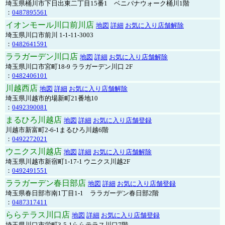
埼玉県桶川市下日出東二丁目15番1 ベニバナウォーク桶川1階
：
0487895561
イオンモール川口前川店
地図
詳細
お気に入り店舗解除
埼玉県川口市前川 1-1-11-3003
：
0482641591
ララガーデン川口店
地図
詳細
お気に入り店舗解除
埼玉県川口市宮町18-9 ララガーデン川口 2F
：
0482406101
川越西店
地図
詳細
お気に入り店舗解除
埼玉県川越市的場新町21番地10
：
0492390081
まるひろ川越店
地図
詳細
お気に入り店舗登録
川越市新富町2-6-1まるひろ川越6階
：
0492272021
ウニクス川越店
地図
詳細
お気に入り店舗解除
埼玉県川越市新宿町1-17-1 ウニクス川越2F
：
0492491551
ララガーデン春日部店
地図
詳細
お気に入り店舗登録
埼玉県春日部市南1丁目1-1 ララガーデン春日部2階
：
0487317411
ららテラス川口店
地図
詳細
お気に入り店舗登録
埼玉県川口市栄町3-5-1ららテラス川口7階