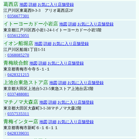
葛西店
地図
詳細
お気に入り店舗登録
江戸川区東葛西9-3-3 アリオ葛西店2F
：
0356677301
イトーヨーカドー小岩店
地図
詳細
お気に入り店舗登録
東京都江戸川区西小岩1-24-1イトーヨーカドー小岩5階
：
0356125051
イオン船堀店
地図
詳細
お気に入り店舗登録
江戸川区船堀1丁目1-51
：
0368085270
青梅統合館
地図
詳細
お気に入り店舗登録
東京都青梅市今寺５-１-１
：
0428321215
上池台東急ストア店
地図
詳細
お気に入り店舗登録
東京都大田区上池台5-23-5東急ストア上池台店2階
：
0337488081
マチノマ大森店
地図
詳細
お気に入り店舗登録
東京都大田区大森町3-1-38マチノマ大森2階
：
0357535311
青梅インター店
地図
詳細
お気に入り店舗登録
東京都青梅市新町６-１６-１１
：
0428339031