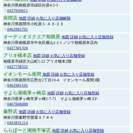
神奈川県相模原市緑区向原4-2-3
：
0427830611
座間店
地図
詳細
お気に入り店舗解除
神奈川県座間市小松原１-４３-２３
：
0462981701
オーディオスクエア相模原
地図
詳細
お気に入り店舗登録
神奈川県相模原市中央区横山1-1-1 ノジマ相模原本店内
：
0427301326
アリオ橋本店
地図
詳細
お気に入り店舗登録
相模原市緑区大山町1-22 アリオ橋本2階
：
0427758531
イオンモール座間
地図
詳細
お気に入り店舗登録
神奈川県座間市広野台2丁目10-4 イオンモール座間3階
：
0462981161
そよら湘南茅ヶ崎店
地図
詳細
お気に入り店舗登録
神奈川県茅ヶ崎市茅ヶ崎2‐7‐71 そよら湘南茅ヶ崎３F
：
0467846080
秦野店
地図
詳細
お気に入り店舗登録
神奈川県秦野市曽屋４７８４
：
0463831214
ららぽーと湘南平塚店
地図
詳細
お気に入り店舗登録