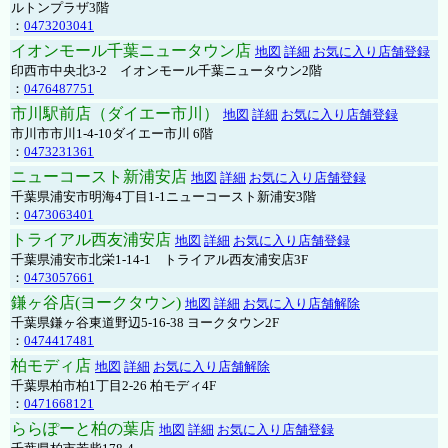
ルトンプラザ3階
：
0473203041
イオンモール千葉ニュータウン店
地図
詳細
お気に入り店舗登録
印西市中央北3-2 イオンモール千葉ニュータウン2階
：
0476487751
市川駅前店（ダイエー市川）
地図
詳細
お気に入り店舗登録
市川市市川1-4-10ダイエー市川 6階
：
0473231361
ニューコースト新浦安店
地図
詳細
お気に入り店舗登録
千葉県浦安市明海4丁目1-1ニューコースト新浦安3階
：
0473063401
トライアル西友浦安店
地図
詳細
お気に入り店舗登録
千葉県浦安市北栄1-14-1 トライアル西友浦安店3F
：
0473057661
鎌ヶ谷店(ヨークタウン)
地図
詳細
お気に入り店舗解除
千葉県鎌ヶ谷東道野辺5-16-38 ヨークタウン2F
：
0474417481
柏モディ店
地図
詳細
お気に入り店舗解除
千葉県柏市柏1丁目2-26 柏モディ4F
：
0471668121
ららぽーと柏の葉店
地図
詳細
お気に入り店舗登録