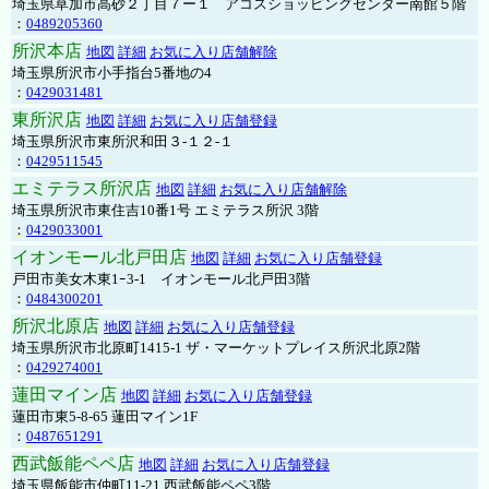
埼玉県草加市高砂２丁目７ー１ アコスショッピングセンター南館５階
：
0489205360
所沢本店
地図
詳細
お気に入り店舗解除
埼玉県所沢市小手指台5番地の4
：
0429031481
東所沢店
地図
詳細
お気に入り店舗登録
埼玉県所沢市東所沢和田３-１２-１
：
0429511545
エミテラス所沢店
地図
詳細
お気に入り店舗解除
埼玉県所沢市東住吉10番1号 エミテラス所沢 3階
：
0429033001
イオンモール北戸田店
地図
詳細
お気に入り店舗登録
戸田市美女木東1ｰ3‐1 イオンモール北戸田3階
：
0484300201
所沢北原店
地図
詳細
お気に入り店舗登録
埼玉県所沢市北原町1415-1 ザ・マーケットプレイス所沢北原2階
：
0429274001
蓮田マイン店
地図
詳細
お気に入り店舗登録
蓮田市東5-8-65 蓮田マイン1F
：
0487651291
西武飯能ペペ店
地図
詳細
お気に入り店舗登録
埼玉県飯能市仲町11-21 西武飯能ペペ3階