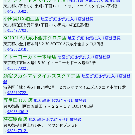
地図
詳細
お気に入り店舗登録
東京都小平市小川東町2丁目12-1 イオンフードスタイル小平2階
：
0423485821
小田急OX狛江店
地図
詳細
お気に入り店舗登録
東京都狛江市元和泉1丁目2-1小田急OX狛江店2階
：
0354977031
SOCOLA武蔵小金井クロス店
地図
詳細
お気に入り店舗登録
東京都小金井市本町6-2-30 SOCOLA武蔵小金井クロス3階
：
0423823181
イトーヨーカドー木場店
地図
詳細
お気に入り店舗登録
東京都江東区木場1-5-30 イトーヨーカドー木場店3階
：
0358578321
新宿タカシマヤタイムズスクエア店
地図
詳細
お気に入り店舗登
録
渋谷区千駄ヶ谷5丁目24番2号 タカシマヤタイムズスクエア本館11階
：
0353627221
五反田TOC店
地図
詳細
お気に入り店舗登録
東京都品川区西五反田 ７－２２－１７ TOCビル3階
：
0363846612
荻窪駅前店
地図
詳細
お気に入り店舗登録
東京都杉並区上萩1-9-1 タウンセブン６F
：
0353475121