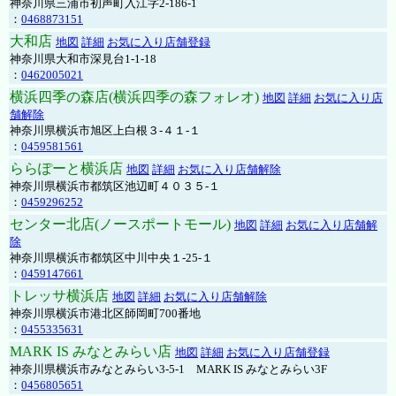
神奈川県三浦市初声町入江字2-186-1
：
0468873151
大和店
地図
詳細
お気に入り店舗登録
神奈川県大和市深見台1-1-18
：
0462005021
横浜四季の森店(横浜四季の森フォレオ)
地図
詳細
お気に入り店
舗解除
神奈川県横浜市旭区上白根３-４１-１
：
0459581561
ららぽーと横浜店
地図
詳細
お気に入り店舗解除
神奈川県横浜市都筑区池辺町４０３５-１
：
0459296252
センター北店(ノースポートモール)
地図
詳細
お気に入り店舗解
除
神奈川県横浜市都筑区中川中央１-25-１
：
0459147661
トレッサ横浜店
地図
詳細
お気に入り店舗解除
神奈川県横浜市港北区師岡町700番地
：
0455335631
MARK IS みなとみらい店
地図
詳細
お気に入り店舗登録
神奈川県横浜市みなとみらい3-5-1 MARK IS みなとみらい3F
：
0456805651