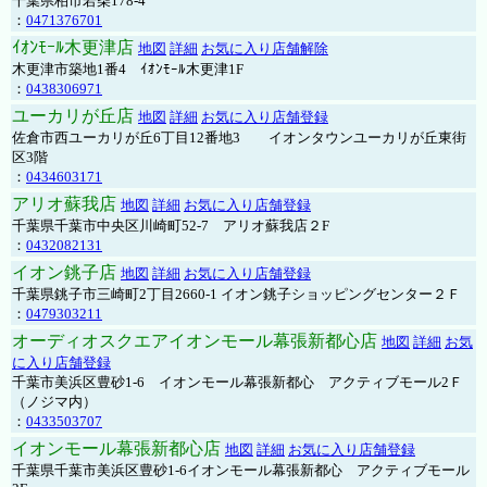
千葉県柏市若柴178-4
：
0471376701
ｲｵﾝﾓｰﾙ木更津店
地図
詳細
お気に入り店舗解除
木更津市築地1番4 ｲｵﾝﾓｰﾙ木更津1F
：
0438306971
ユーカリが丘店
地図
詳細
お気に入り店舗登録
佐倉市西ユーカリが丘6丁目12番地3 イオンタウンユーカリが丘東街
区3階
：
0434603171
アリオ蘇我店
地図
詳細
お気に入り店舗登録
千葉県千葉市中央区川崎町52-7 アリオ蘇我店２F
：
0432082131
イオン銚子店
地図
詳細
お気に入り店舗登録
千葉県銚子市三崎町2丁目2660-1 イオン銚子ショッピングセンター２Ｆ
：
0479303211
オーディオスクエアイオンモール幕張新都心店
地図
詳細
お気
に入り店舗登録
千葉市美浜区豊砂1-6 イオンモール幕張新都心 アクティブモール2Ｆ
（ノジマ内）
：
0433503707
イオンモール幕張新都心店
地図
詳細
お気に入り店舗登録
千葉県千葉市美浜区豊砂1-6イオンモール幕張新都心 アクティブモール