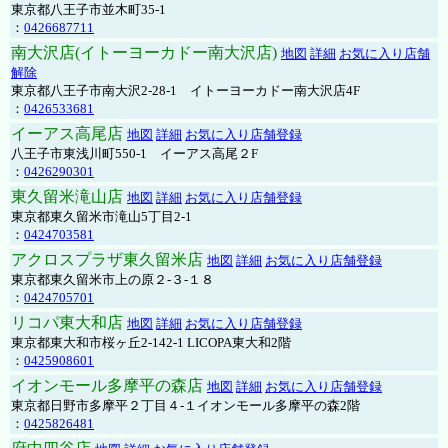
東京都八王子市並木町35-1
：
0426687711
南大沢店(イトーヨーカドー南大沢店)
地図
詳細
お気に入り店舗
解除
東京都八王子市南大沢2-28-1 イトーヨーカドー南大沢店4F
：
0426533681
イーアス高尾店
地図
詳細
お気に入り店舗登録
八王子市東浅川町550-1 イーアス高尾２F
：
0426290301
東久留米滝山店
地図
詳細
お気に入り店舗登録
東京都東久留米市滝山5丁目2-1
：
0424703581
アクロスプラザ東久留米店
地図
詳細
お気に入り店舗登録
東京都東久留米市上の原２-３-１８
：
0424705701
リコパ東大和店
地図
詳細
お気に入り店舗登録
東京都東大和市桜ヶ丘2-142-1 LICOPA東大和2階
：
0425908601
イオンモール多摩平の森店
地図
詳細
お気に入り店舗登録
東京都日野市多摩平２丁目４-１イオンモール多摩平の森2階
：
0425826481