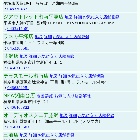
平塚市天沼10-1 ららぽーと湘南平塚3階
：
0463204371
ジアウトレット湘南平塚店
地図
詳細
お気に入り店舗登録
平塚市大神8丁目1番1号 THE OUTLETS SHONAN HIRATSUKA
：
0463511581
ラスカ平塚店
地図
詳細
お気に入り店舗登録
平塚市宝町１－１ ラスカ平塚 4階
：
0463205581
藤沢店
地図
詳細
お気に入り店舗解除
神奈川県藤沢市辻堂新町４-１-１
：
0466316377
テラスモール湘南店
地図
詳細
お気に入り店舗解除
神奈川県藤沢市辻堂神台1丁目3番1号 テラスモール湘南4F
：
0466381251
NEW湘南台店
地図
詳細
お気に入り店舗解除
神奈川県藤沢市円行1-2-1
：
0466467822
オーディオスクエア藤沢
地図
詳細
お気に入り店舗登録
藤沢市辻堂新町4-1-1 湘南モールFILL2F（ノジマ内）
：
0466310603
三浦店
地図
詳細
お気に入り店舗登録