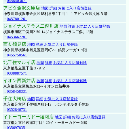
：
0458403671
アピタ金沢文庫店
地図
詳細
お気に入り店舗登録
神奈川県横浜市金沢区釜利谷東2丁目１-１アピタ金沢文庫３階
：
0457801261
ジョイナステラス二俣川店
地図
詳細
お気に入り店舗登録
横浜市旭区二俣川2-50-14ジョイナステラス二俣川 3階
：
0453662281
西友鶴見店
地図
詳細
お気に入り店舗登録
神奈川県横浜市鶴見区豊岡町2-1 鶴見フーガ１ 5階
：
0455750561
北千住マルイ店
地図
詳細
お気に入り店舗解除
東京都足立区千住３-９２
：
0338887571
イオン西新井店
地図
詳細
お気に入り店舗解除
東京都足立区梅島3-32-7イオン西新井3F
：
0358458331
千住大橋店
地図
詳細
お気に入り店舗登録
東京都足立区千住橋戸町1-13 ポンテポルタ千住3F
：
0352846731
イトーヨーカドー綾瀬店
地図
詳細
お気に入り店舗登録
東京都足立区綾瀬3丁目4-25イトーヨーカドー５階
：
0356978351