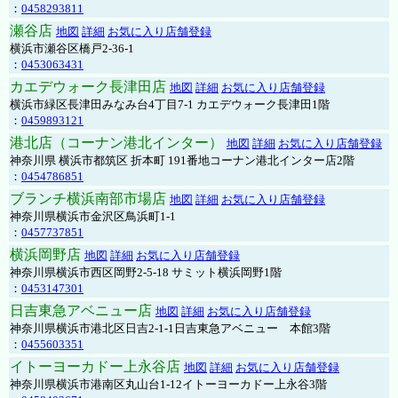
：
0458293811
瀬谷店
地図
詳細
お気に入り店舗登録
横浜市瀬谷区橋戸2-36-1
：
0453063431
カエデウォーク長津田店
地図
詳細
お気に入り店舗登録
横浜市緑区長津田みなみ台4丁目7-1 カエデウォーク長津田1階
：
0459893121
港北店（コーナン港北インター）
地図
詳細
お気に入り店舗登録
神奈川県 横浜市都筑区 折本町 191番地コーナン港北インター店2階
：
0454786851
ブランチ横浜南部市場店
地図
詳細
お気に入り店舗登録
神奈川県横浜市金沢区鳥浜町1-1
：
0457737851
横浜岡野店
地図
詳細
お気に入り店舗登録
神奈川県横浜市西区岡野2-5-18 サミット横浜岡野1階
：
0453147301
日吉東急アベニュー店
地図
詳細
お気に入り店舗登録
神奈川県横浜市港北区日吉2-1-1日吉東急アベニュー 本館3階
：
0455603351
イトーヨーカドー上永谷店
地図
詳細
お気に入り店舗登録
神奈川県横浜市港南区丸山台1-12イトーヨーカドー上永谷3階