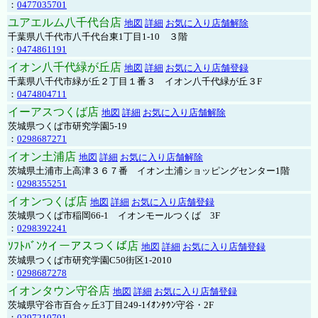
：
0477035701
ユアエルム八千代台店
地図
詳細
お気に入り店舗解除
千葉県八千代市八千代台東1丁目1-10 ３階
：
0474861191
イオン八千代緑が丘店
地図
詳細
お気に入り店舗登録
千葉県八千代市緑が丘２丁目１番３ イオン八千代緑が丘３F
：
0474804711
イーアスつくば店
地図
詳細
お気に入り店舗解除
茨城県つくば市研究学園5-19
：
0298687271
イオン土浦店
地図
詳細
お気に入り店舗解除
茨城県土浦市上高津３６７番 イオン土浦ショッピングセンター1階
：
0298355251
イオンつくば店
地図
詳細
お気に入り店舗登録
茨城県つくば市稲岡66-1 イオンモールつくば 3F
：
0298392241
ｿﾌﾄﾊﾞﾝｸイーアスつくば店
地図
詳細
お気に入り店舗登録
茨城県つくば市研究学園C50街区1-2010
：
0298687278
イオンタウン守谷店
地図
詳細
お気に入り店舗登録
茨城県守谷市百合ヶ丘3丁目249-1ｲｵﾝﾀｳﾝ守谷・2F
：
0297210701