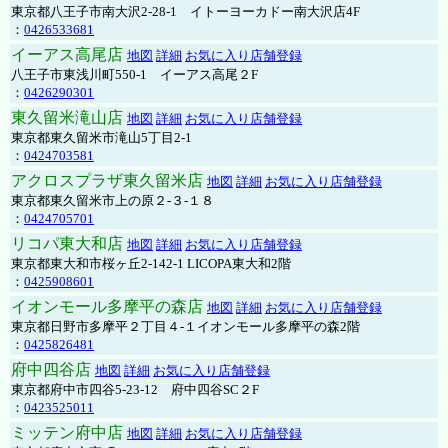
東京都八王子市南大沢2-28-1 イトーヨーカドー南大沢店4F
：
0426533681
イーアス高尾店
地図
詳細
お気に入り店舗登録
八王子市東浅川町550-1 イーアス高尾２F
：
0426290301
東久留米滝山店
地図
詳細
お気に入り店舗登録
東京都東久留米市滝山5丁目2-1
：
0424703581
アクロスプラザ東久留米店
地図
詳細
お気に入り店舗登録
東京都東久留米市上の原２-３-１８
：
0424705701
リコパ東大和店
地図
詳細
お気に入り店舗登録
東京都東大和市桜ヶ丘2-142-1 LICOPA東大和2階
：
0425908601
イオンモール多摩平の森店
地図
詳細
お気に入り店舗登録
東京都日野市多摩平２丁目４-１イオンモール多摩平の森2階
：
0425826481
府中四谷店
地図
詳細
お気に入り店舗登録
東京都府中市四谷5-23-12 府中四谷SC２F
：
0423525011
ミッテン府中店
地図
詳細
お気に入り店舗登録