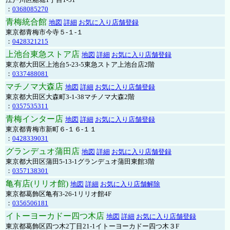
：
0368085270
青梅統合館
地図
詳細
お気に入り店舗登録
東京都青梅市今寺５-１-１
：
0428321215
上池台東急ストア店
地図
詳細
お気に入り店舗登録
東京都大田区上池台5-23-5東急ストア上池台店2階
：
0337488081
マチノマ大森店
地図
詳細
お気に入り店舗登録
東京都大田区大森町3-1-38マチノマ大森2階
：
0357535311
青梅インター店
地図
詳細
お気に入り店舗登録
東京都青梅市新町６-１６-１１
：
0428339031
グランデュオ蒲田店
地図
詳細
お気に入り店舗登録
東京都大田区蒲田5-13-1グランデュオ蒲田東館3階
：
0357138301
亀有店(リリオ館)
地図
詳細
お気に入り店舗解除
東京都葛飾区亀有3-26-1リリオ館4F
：
0356506181
イトーヨーカドー四つ木店
地図
詳細
お気に入り店舗登録
東京都葛飾区四つ木2丁目21-1イトーヨーカドー四つ木３F