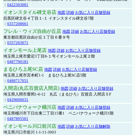
：
0422303081
イオンスタイル碑文谷店
地図
詳細
お気に入り店舗登録
目黒区碑文谷４丁目１-１ イオンスタイル碑文谷7階
：
0357208661
フレル・ウィズ自由が丘店
地図
詳細
お気に入り店舗登録
東京都目黒区自由が丘１丁目６番９号
：
0357263071
イオンモール上尾店
地図
詳細
お気に入り店舗登録
埼玉県上尾市愛宕3丁目8-１号イオンモール上尾２階
：
0487790181
まるひろ上尾SC店
地図
詳細
お気に入り店舗登録
埼玉県上尾市宮本町1-1 まるひろ上尾SC店5階
：
0488717051
入間店(丸広百貨店入間店)
地図
詳細
お気に入り店舗登録
埼玉県入間市豊岡1-6-12 丸広（まるひろ）百貨店 入間店５F
：
0429606631
ベニバナウォーク桶川店
地図
詳細
お気に入り店舗登録
埼玉県桶川市下日出東二丁目15番1 ベニバナウォーク桶川1階
：
0487895561
イオンモール川口前川店
地図
詳細
お気に入り店舗解除
埼玉県川口市前川 1-1-11-3003