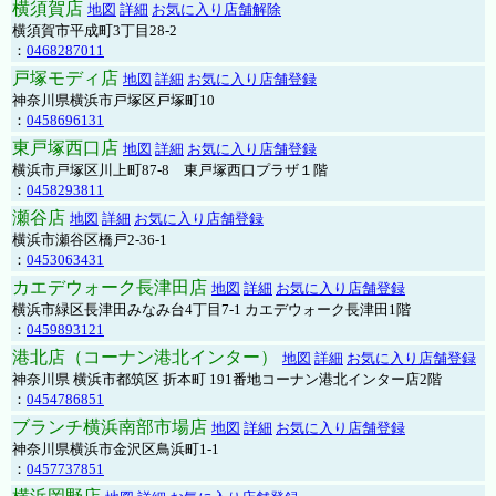
横須賀店
地図
詳細
お気に入り店舗解除
横須賀市平成町3丁目28-2
：
0468287011
戸塚モディ店
地図
詳細
お気に入り店舗登録
神奈川県横浜市戸塚区戸塚町10
：
0458696131
東戸塚西口店
地図
詳細
お気に入り店舗登録
横浜市戸塚区川上町87-8 東戸塚西口プラザ１階
：
0458293811
瀬谷店
地図
詳細
お気に入り店舗登録
横浜市瀬谷区橋戸2-36-1
：
0453063431
カエデウォーク長津田店
地図
詳細
お気に入り店舗登録
横浜市緑区長津田みなみ台4丁目7-1 カエデウォーク長津田1階
：
0459893121
港北店（コーナン港北インター）
地図
詳細
お気に入り店舗登録
神奈川県 横浜市都筑区 折本町 191番地コーナン港北インター店2階
：
0454786851
ブランチ横浜南部市場店
地図
詳細
お気に入り店舗登録
神奈川県横浜市金沢区鳥浜町1-1
：
0457737851