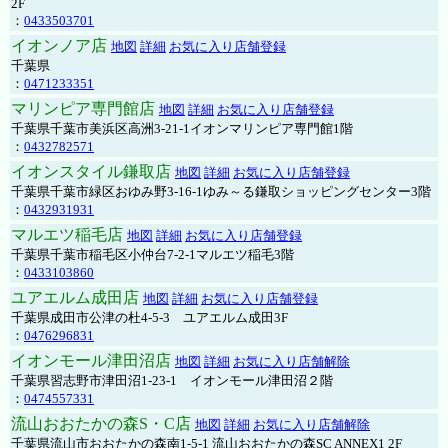
2F
：
0433503701
イオンノア店
地図
詳細
お気に入り店舗登録
千葉県
：
0471233351
マリンピア専門館店
地図
詳細
お気に入り店舗登録
千葉県千葉市美浜区高洲3-21-1イオンマリンピア専門館1階
：
0432782571
イオンスタイル鎌取店
地図
詳細
お気に入り店舗登録
千葉県千葉市緑区おゆみ野3-16-1ゆみ～る鎌取ショッピングセンター3階
：
0432931931
マルエツ稲毛店
地図
詳細
お気に入り店舗登録
千葉県千葉市稲毛区小仲台7-2-1マルエツ稲毛3階
：
0433103860
ユアエルム成田店
地図
詳細
お気に入り店舗登録
千葉県成田市公津の杜4-5-3 ユアエルム成田3F
：
0476296831
イオンモール津田沼店
地図
詳細
お気に入り店舗解除
千葉県習志野市津田沼1-23-1 イオンモール津田沼２階
：
0474557331
流山おおたかの森S・C店
地図
詳細
お気に入り店舗解除
千葉県流山市おおたかの森南1-5-1 流山おおたかの森SC ANNEX1 2F