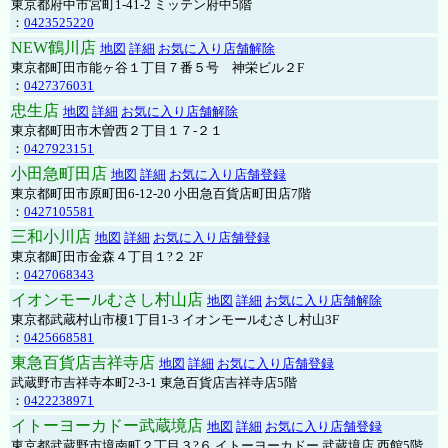
東京都府中市宮町1-41-2 ミッテン府中5階
：
0423525220
NEW鶴川店
地図
詳細
お気に入り店舗解除
東京都町田市能ヶ谷１丁目７番５号 神栄ビル２F
：
0427376031
忠生店
地図
詳細
お気に入り店舗解除
東京都町田市木曽西２丁目１７-２１
：
0427923151
小田急町田店
地図
詳細
お気に入り店舗登録
東京都町田市原町田6-12-20 小田急百貨店町田店7階
：
0427105581
三和小川店
地図
詳細
お気に入り店舗登録
東京都町田市金森４丁目１?２ 2F
：
0427068343
イオンモールむさし村山店
地図
詳細
お気に入り店舗解除
東京都武蔵村山市榎1丁目1-3 イオンモールむさし村山3F
：
0425668581
東急百貨店吉祥寺店
地図
詳細
お気に入り店舗登録
武蔵野市吉祥寺本町2-3-1 東急百貨店吉祥寺店5階
：
0422238971
イトーヨーカドー武蔵境店
地図
詳細
お気に入り店舗登録
東京都武蔵野市境南町２丁目３?６ イトーヨーカドー 武蔵境店 西館5階