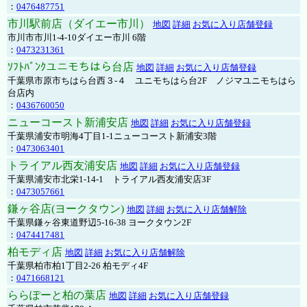
：
0476487751
市川駅前店（ダイエー市川）
地図
詳細
お気に入り店舗登録
市川市市川1-4-10ダイエー市川 6階
：
0473231361
ｿﾌﾄﾊﾞﾝｸユニモちはら台店
地図
詳細
お気に入り店舗登録
千葉県市原市ちはら台西３-４ ユニモちはら台2F ノジマユニモちはら
台店内
：
0436760050
ニューコースト新浦安店
地図
詳細
お気に入り店舗登録
千葉県浦安市明海4丁目1-1ニューコースト新浦安3階
：
0473063401
トライアル西友浦安店
地図
詳細
お気に入り店舗登録
千葉県浦安市北栄1-14-1 トライアル西友浦安店3F
：
0473057661
鎌ヶ谷店(ヨークタウン)
地図
詳細
お気に入り店舗解除
千葉県鎌ヶ谷東道野辺5-16-38 ヨークタウン2F
：
0474417481
柏モディ店
地図
詳細
お気に入り店舗解除
千葉県柏市柏1丁目2-26 柏モディ4F
：
0471668121
ららぽーと柏の葉店
地図
詳細
お気に入り店舗登録