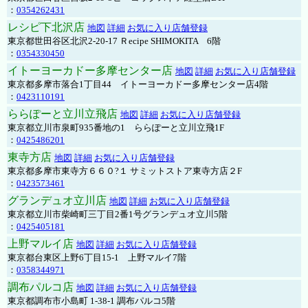
：
0354262431
レシピ下北沢店
地図
詳細
お気に入り店舗登録
東京都世田谷区北沢2-20-17 Ｒecipe SHIMOKITA 6階
：
0354330450
イトーヨーカドー多摩センター店
地図
詳細
お気に入り店舗登録
東京都多摩市落合1丁目44 イトーヨーカドー多摩センター店4階
：
0423110191
ららぽーと立川立飛店
地図
詳細
お気に入り店舗登録
東京都立川市泉町935番地の1 ららぽーと立川立飛1F
：
0425486201
東寺方店
地図
詳細
お気に入り店舗登録
東京都多摩市東寺方６６０?１ サミットストア東寺方店２F
：
0423573461
グランデュオ立川店
地図
詳細
お気に入り店舗登録
東京都立川市柴崎町三丁目2番1号グランデュオ立川5階
：
0425405181
上野マルイ店
地図
詳細
お気に入り店舗登録
東京都台東区上野6丁目15-1 上野マルイ7階
：
0358344971
調布パルコ店
地図
詳細
お気に入り店舗登録
東京都調布市小島町 1-38-1 調布パルコ5階