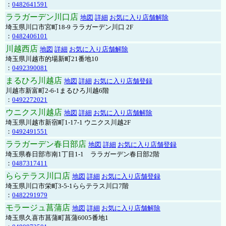
：
0482641591
ララガーデン川口店
地図
詳細
お気に入り店舗解除
埼玉県川口市宮町18-9 ララガーデン川口 2F
：
0482406101
川越西店
地図
詳細
お気に入り店舗解除
埼玉県川越市的場新町21番地10
：
0492390081
まるひろ川越店
地図
詳細
お気に入り店舗登録
川越市新富町2-6-1まるひろ川越6階
：
0492272021
ウニクス川越店
地図
詳細
お気に入り店舗解除
埼玉県川越市新宿町1-17-1 ウニクス川越2F
：
0492491551
ララガーデン春日部店
地図
詳細
お気に入り店舗登録
埼玉県春日部市南1丁目1-1 ララガーデン春日部2階
：
0487317411
ららテラス川口店
地図
詳細
お気に入り店舗登録
埼玉県川口市栄町3-5-1ららテラス川口7階
：
0482291979
モラージュ菖蒲店
地図
詳細
お気に入り店舗解除
埼玉県久喜市菖蒲町菖蒲6005番地1