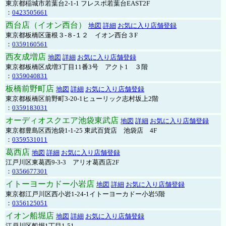
東京都稲城市若葉台2-1-1 フレスポ若葉台EAST2F
：
0423505661
西台店（イオン西台）
地図
詳細
お気に入り店舗登録
東京都板橋区蓮根３-８-１２ イオン西台３F
：
0359160561
西友成増店
地図
詳細
お気に入り店舗登録
東京都板橋区成増3丁目11番3号 アクト1 ３階
：
0359040831
板橋前野町店
地図
詳細
お気に入り店舗登録
東京都板橋区前野町3-20-1ヒューリック志村坂上2階
：
0359183031
オーディオスクエア池袋東武店
地図
詳細
お気に入り店舗登録
東京都豊島区西池袋1-1-25 東武百貨店 池袋店 4F
：
0359531011
葛西店
地図
詳細
お気に入り店舗登録
江戸川区東葛西9-3-3 アリオ葛西店2F
：
0356677301
イトーヨーカドー小岩店
地図
詳細
お気に入り店舗登録
東京都江戸川区西小岩1-24-1イトーヨーカドー小岩5階
：
0356125051
イオン船堀店
地図
詳細
お気に入り店舗登録
江戸川区船堀1丁目1-51