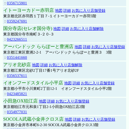
：
0356715901
イトーヨーカドー赤羽店
地図
詳細
お気に入り店舗登録
東京都北区赤羽西１丁目７-１イトーヨーカドー赤羽5階
：
0359247691
国分寺店(セレオ国分寺)
地図
詳細
お気に入り店舗解除
東京都国分寺市南町３-２０-３
：
0423266511
アーバンドック ららぽーと豊洲店
地図
詳細
お気に入り店舗登録
東京都江東区豊洲2-2-1 アーバンドック ららぽーと豊洲３ 3階
：
0351441660
アリオ北砂店
地図
詳細
お気に入り店舗解除
東京都江東区北砂2丁目17番1号アリオ北砂2F
：
0356537611
イオンフードスタイル小平店
地図
詳細
お気に入り店舗登録
東京都小平市小川東町2丁目12-1 イオンフードスタイル小平2階
：
0423485821
小田急OX狛江店
地図
詳細
お気に入り店舗登録
東京都狛江市元和泉1丁目2-1小田急OX狛江店2階
：
0354977031
SOCOLA武蔵小金井クロス店
地図
詳細
お気に入り店舗登録
東京都小金井市本町6-2-30 SOCOLA武蔵小金井クロス3階