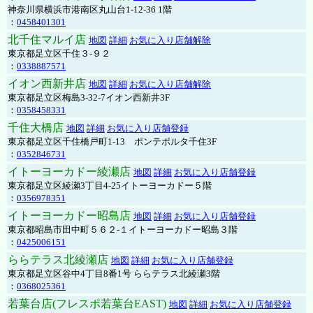
神奈川県横浜市港南区丸山台1-12-36 1階
：
0458401301
北千住マルイ店
地図
詳細
お気に入り店舗解除
東京都足立区千住３-９２
：
0338887571
イオン西新井店
地図
詳細
お気に入り店舗解除
東京都足立区梅島3-32-7イオン西新井3F
：
0358458331
千住大橋店
地図
詳細
お気に入り店舗登録
東京都足立区千住橋戸町1-13 ポンテポルタ千住3F
：
0352846731
イトーヨーカドー綾瀬店
地図
詳細
お気に入り店舗登録
東京都足立区綾瀬3丁目4-25イトーヨーカドー５階
：
0356978351
イトーヨーカドー昭島店
地図
詳細
お気に入り店舗登録
東京都昭島市田中町５６２-１イトーヨーカドー昭島３階
：
0425006151
ららテラス北綾瀬店
地図
詳細
お気に入り店舗登録
東京都足立区谷中4丁目8番1号 ららテラス北綾瀬3階
：
0368025361
若葉台店(フレスポ若葉台EAST)
地図
詳細
お気に入り店舗登録