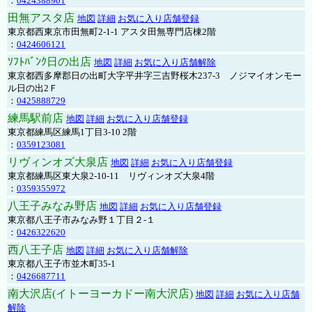
：
0424388901
田無アスタ店
地図
詳細
お気に入り店舗登録
東京都西東京市田無町2-1-1 アスタ田無専門店棟2階
：
0424606121
ｿﾌﾄﾊﾞﾝｸ日の出店
地図
詳細
お気に入り店舗解除
東京都西多摩郡日の出町大字平井字三吉野桜木237-3 ノジマイオンモー
ル日の出2Ｆ
：
0425888729
練馬駅前店
地図
詳細
お気に入り店舗登録
東京都練馬区練馬1丁目3-10 2階
：
0359123081
リヴィンオズ大泉店
地図
詳細
お気に入り店舗登録
東京都練馬区東大泉2-10-11 リヴィンオズ大泉4階
：
0359355972
八王子みなみ野店
地図
詳細
お気に入り店舗登録
東京都八王子市みなみ野１丁目２-１
：
0426322620
西八王子店
地図
詳細
お気に入り店舗解除
東京都八王子市並木町35-1
：
0426687711
南大沢店(イトーヨーカドー南大沢店)
地図
詳細
お気に入り店舗
解除