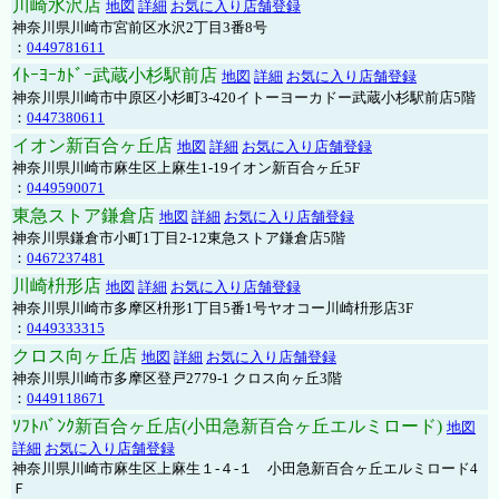
川崎水沢店
地図
詳細
お気に入り店舗登録
神奈川県川崎市宮前区水沢2丁目3番8号
：
0449781611
ｲﾄｰﾖｰｶﾄﾞｰ武蔵小杉駅前店
地図
詳細
お気に入り店舗登録
神奈川県川崎市中原区小杉町3-420イトーヨーカドー武蔵小杉駅前店5階
：
0447380611
イオン新百合ヶ丘店
地図
詳細
お気に入り店舗登録
神奈川県川崎市麻生区上麻生1-19イオン新百合ヶ丘5F
：
0449590071
東急ストア鎌倉店
地図
詳細
お気に入り店舗登録
神奈川県鎌倉市小町1丁目2-12東急ストア鎌倉店5階
：
0467237481
川崎枡形店
地図
詳細
お気に入り店舗登録
神奈川県川崎市多摩区枡形1丁目5番1号ヤオコー川崎枡形店3F
：
0449333315
クロス向ヶ丘店
地図
詳細
お気に入り店舗登録
神奈川県川崎市多摩区登戸2779-1 クロス向ヶ丘3階
：
0449118671
ｿﾌﾄﾊﾞﾝｸ新百合ヶ丘店(小田急新百合ヶ丘エルミロード)
地図
詳細
お気に入り店舗登録
神奈川県川崎市麻生区上麻生１-４-１ 小田急新百合ヶ丘エルミロード4
Ｆ