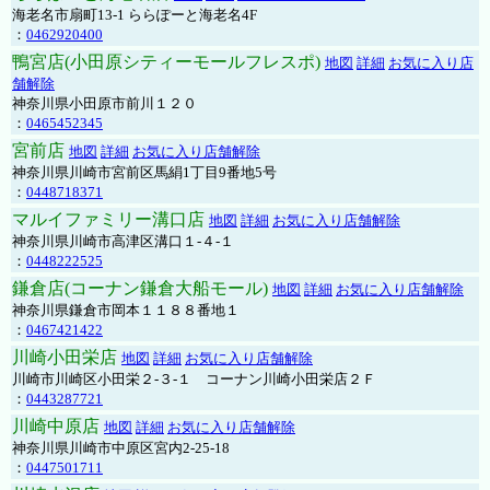
海老名市扇町13-1 ららぽーと海老名4F
：
0462920400
鴨宮店(小田原シティーモールフレスポ)
地図
詳細
お気に入り店
舗解除
神奈川県小田原市前川１２０
：
0465452345
宮前店
地図
詳細
お気に入り店舗解除
神奈川県川崎市宮前区馬絹1丁目9番地5号
：
0448718371
マルイファミリー溝口店
地図
詳細
お気に入り店舗解除
神奈川県川崎市高津区溝口１-４-１
：
0448222525
鎌倉店(コーナン鎌倉大船モール)
地図
詳細
お気に入り店舗解除
神奈川県鎌倉市岡本１１８８番地１
：
0467421422
川崎小田栄店
地図
詳細
お気に入り店舗解除
川崎市川崎区小田栄２‐３‐１ コーナン川崎小田栄店２Ｆ
：
0443287721
川崎中原店
地図
詳細
お気に入り店舗解除
神奈川県川崎市中原区宮内2-25-18
：
0447501711