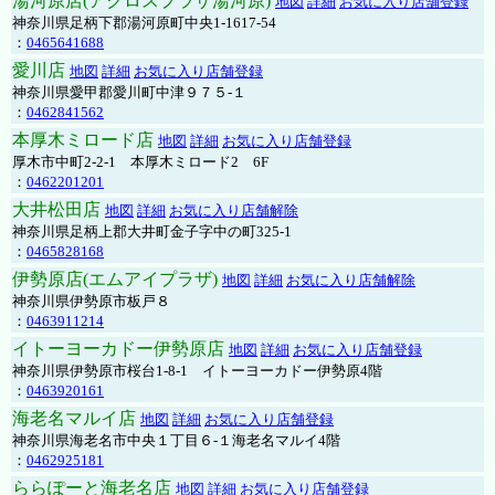
湯河原店(アクロスプラザ湯河原)
地図
詳細
お気に入り店舗登録
神奈川県足柄下郡湯河原町中央1-1617-54
：
0465641688
愛川店
地図
詳細
お気に入り店舗登録
神奈川県愛甲郡愛川町中津９７５-１
：
0462841562
本厚木ミロード店
地図
詳細
お気に入り店舗登録
厚木市中町2-2-1 本厚木ミロード2 6F
：
0462201201
大井松田店
地図
詳細
お気に入り店舗解除
神奈川県足柄上郡大井町金子字中の町325-1
：
0465828168
伊勢原店(エムアイプラザ)
地図
詳細
お気に入り店舗解除
神奈川県伊勢原市板戸８
：
0463911214
イトーヨーカドー伊勢原店
地図
詳細
お気に入り店舗登録
神奈川県伊勢原市桜台1-8-1 イトーヨーカドー伊勢原4階
：
0463920161
海老名マルイ店
地図
詳細
お気に入り店舗登録
神奈川県海老名市中央１丁目６-１海老名マルイ4階
：
0462925181
ららぽーと海老名店
地図
詳細
お気に入り店舗登録