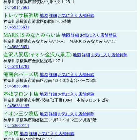
神奈川県横浜市都筑区中川中央１-25-１
：
0459147661
トレッサ横浜店
地図
詳細
お気に入り店舗解除
神奈川県横浜市港北区師岡町700番地
：
0455335631
MARK IS みなとみらい店
地図
詳細
お気に入り店舗登録
神奈川県横浜市みなとみらい3-5-1 MARK IS みなとみらい3F
：
0456805651
金沢八景店(イオン金沢八景店)
地図
詳細
お気に入り店舗解除
神奈川県横浜市金沢区泥亀1-27-1
：
0457913781
港南台バーズ店
地図
詳細
お気に入り店舗解除
神奈川県横浜市港南区港南台3-1-3港南台バーズ5階
：
0458305081
本牧フロント店
地図
詳細
お気に入り店舗解除
神奈川県横浜市中区小港町2丁目100-4 本牧フロント 2階
：
0456281195
イオン三ツ境店
地図
詳細
お気に入り店舗解除
神奈川県横浜市瀬谷区三ッ境7-1イオン三ツ境店2階
：
0453600111
野比店
地図
詳細
お気に入り店舗解除
神奈川県横須賀市野比1-5-1