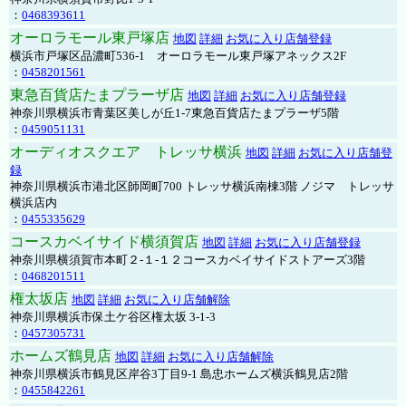
：
0468393611
オーロラモール東戸塚店
地図
詳細
お気に入り店舗登録
横浜市戸塚区品濃町536-1 オーロラモール東戸塚アネックス2F
：
0458201561
東急百貨店たまプラーザ店
地図
詳細
お気に入り店舗登録
神奈川県横浜市青葉区美しが丘1-7東急百貨店たまプラーザ5階
：
0459051131
オーディオスクエア トレッサ横浜
地図
詳細
お気に入り店舗登
録
神奈川県横浜市港北区師岡町700 トレッサ横浜南棟3階 ノジマ トレッサ
横浜店内
：
0455335629
コースカベイサイド横須賀店
地図
詳細
お気に入り店舗登録
神奈川県横須賀市本町２-１-１２コースカベイサイドストアーズ3階
：
0468201511
権太坂店
地図
詳細
お気に入り店舗解除
神奈川県横浜市保土ケ谷区権太坂 3-1-3
：
0457305731
ホームズ鶴見店
地図
詳細
お気に入り店舗解除
神奈川県横浜市鶴見区岸谷3丁目9-1 島忠ホームズ横浜鶴見店2階
：
0455842261