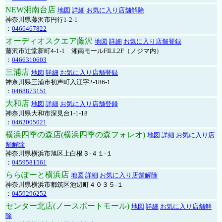
NEW湘南台店
地図
詳細
お気に入り店舗解除
神奈川県藤沢市円行1-2-1
：
0466467822
オーディオスクエア藤沢
地図
詳細
お気に入り店舗登録
藤沢市辻堂新町4-1-1 湘南モールFILL2F（ノジマ内）
：
0466310603
三浦店
地図
詳細
お気に入り店舗登録
神奈川県三浦市初声町入江字2-186-1
：
0468873151
大和店
地図
詳細
お気に入り店舗登録
神奈川県大和市深見台1-1-18
：
0462005021
横浜四季の森店(横浜四季の森フォレオ)
地図
詳細
お気に入り店
舗解除
神奈川県横浜市旭区上白根３-４１-１
：
0459581561
ららぽーと横浜店
地図
詳細
お気に入り店舗解除
神奈川県横浜市都筑区池辺町４０３５-１
：
0459296252
センター北店(ノースポートモール)
地図
詳細
お気に入り店舗解
除