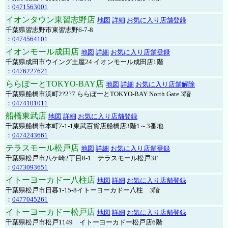
：
0471563001
イオンタウン東習志野店
地図
詳細
お気に入り店舗登録
千葉県習志野市東習志野6-7-8
：
0474564101
イオンモール成田店
地図
詳細
お気に入り店舗登録
千葉県成田市ウイング土屋24 イオンモール成田店1階
：
0476227621
ららぽーとTOKYO-BAY店
地図
詳細
お気に入り店舗解除
千葉県船橋市浜町2?2?7 ららぽーとTOKYO-BAY North Gate 3階
：
0474101011
船橋東武店
地図
詳細
お気に入り店舗登録
千葉県船橋市本町7-1-1東武百貨店船橋店3階1～3番地
：
0474243661
テラスモール松戸店
地図
詳細
お気に入り店舗登録
千葉県松戸市八ケ崎2丁目8-1 テラスモール松戸3F
：
0473093651
イトーヨーカドー八柱店
地図
詳細
お気に入り店舗登録
千葉県松戸市日暮1-15-8イトーヨーカドー八柱 3階
：
0477045261
イトーヨーカドー松戸店
地図
詳細
お気に入り店舗登録
千葉県松戸市松戸1149 イトーヨーカドー松戸店6階