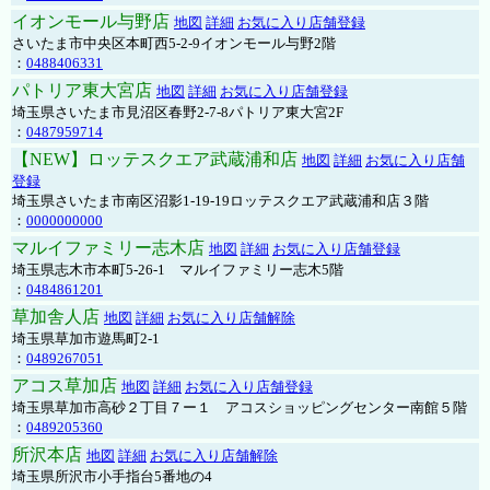
イオンモール与野店
地図
詳細
お気に入り店舗登録
さいたま市中央区本町西5-2-9イオンモール与野2階
：
0488406331
パトリア東大宮店
地図
詳細
お気に入り店舗登録
埼玉県さいたま市見沼区春野2-7-8パトリア東大宮2F
：
0487959714
【NEW】ロッテスクエア武蔵浦和店
地図
詳細
お気に入り店舗
登録
埼玉県さいたま市南区沼影1-19-19ロッテスクエア武蔵浦和店３階
：
0000000000
マルイファミリー志木店
地図
詳細
お気に入り店舗登録
埼玉県志木市本町5-26-1 マルイファミリー志木5階
：
0484861201
草加舎人店
地図
詳細
お気に入り店舗解除
埼玉県草加市遊馬町2-1
：
0489267051
アコス草加店
地図
詳細
お気に入り店舗登録
埼玉県草加市高砂２丁目７ー１ アコスショッピングセンター南館５階
：
0489205360
所沢本店
地図
詳細
お気に入り店舗解除
埼玉県所沢市小手指台5番地の4