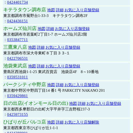
：
0424401734
キテラタウン調布店
地図
詳細
お気に入り店舗登録
東京都調布市菊野台1-33-3 キテラタウン調布2F
：
0424436151
ホームズ仙川店
地図
詳細
お気に入り店舗登録
東京都調布市若葉町2丁目1-7 ホームズ仙川店2階
：
0353847711
三鷹東八店
地図
詳細
お気に入り店舗登録
東京都調布市深大寺東町８丁目３３-１
：
0422706531
池袋東武店
地図
詳細
お気に入り店舗登録
豊島区西池袋1-1-25 東武百貨店 池袋店4F 8～10番地
：
0359531011
パークシティ中野店
地図
詳細
お気に入り店舗登録
東京都中野区中野四丁目14 番1 号 PARKCITY NAKANO 201
：
0359429861
日の出店(イオンモール日の出)
地図
詳細
お気に入り店舗登録
東京都西多摩郡日の出町大字平井字三吉野桜237-3
：
0425973155
ひばりが丘パルコ店
地図
詳細
お気に入り店舗解除
東京都西東京市ひばりが丘1-1-1