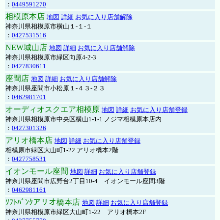
：
0449591270
相模原本店
地図
詳細
お気に入り店舗解除
神奈川県相模原市横山１-１-１
：
0427531516
NEW城山店
地図
詳細
お気に入り店舗解除
神奈川県相模原市緑区向原4-2-3
：
0427830611
座間店
地図
詳細
お気に入り店舗解除
神奈川県座間市小松原１-４３-２３
：
0462981701
オーディオスクエア相模原
地図
詳細
お気に入り店舗登録
神奈川県相模原市中央区横山1-1-1 ノジマ相模原本店内
：
0427301326
アリオ橋本店
地図
詳細
お気に入り店舗登録
相模原市緑区大山町1-22 アリオ橋本2階
：
0427758531
イオンモール座間
地図
詳細
お気に入り店舗登録
神奈川県座間市広野台2丁目10-4 イオンモール座間3階
：
0462981161
ｿﾌﾄﾊﾞﾝｸアリオ橋本店
地図
詳細
お気に入り店舗登録
神奈川県相模原市緑区大山町1-22 アリオ橋本2F