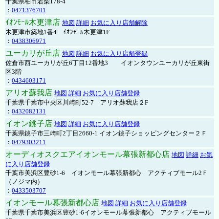
千葉県柏市若柴178-4
：
0471376701
ｲｵﾝﾓｰﾙ木更津店
地図
詳細
お気に入り店舗解除
木更津市築地1番4 ｲｵﾝﾓｰﾙ木更津1F
：
0438306971
ユーカリが丘店
地図
詳細
お気に入り店舗登録
佐倉市西ユーカリが丘6丁目12番地3 イオンタウンユーカリが丘東街
区3階
：
0434603171
アリオ蘇我店
地図
詳細
お気に入り店舗登録
千葉県千葉市中央区川崎町52-7 アリオ蘇我店２F
：
0432082131
イオン銚子店
地図
詳細
お気に入り店舗登録
千葉県銚子市三崎町2丁目2660-1 イオン銚子ショッピングセンター２Ｆ
：
0479303211
オーディオスクエアイオンモール幕張新都心店
地図
詳細
お気
に入り店舗登録
千葉市美浜区豊砂1-6 イオンモール幕張新都心 アクティブモール2Ｆ
（ノジマ内）
：
0433503707
イオンモール幕張新都心店
地図
詳細
お気に入り店舗登録
千葉県千葉市美浜区豊砂1-6イオンモール幕張新都心 アクティブモール