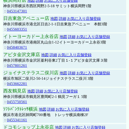
横浜岡野店
地図
詳細
お気に入り店舗登録
神奈川県横浜市西区岡野2-5-18 サミット横浜岡野1階
：
0453147301
日吉東急アベニュー店
地図
詳細
お気に入り店舗登録
神奈川県横浜市港北区日吉2-1-1日吉東急アベニュー 本館3階
：
0455603351
イトーヨーカドー上永谷店
地図
詳細
お気に入り店舗登録
神奈川県横浜市港南区丸山台1-12イトーヨーカドー上永谷3階
：
0458403671
アピタ金沢文庫店
地図
詳細
お気に入り店舗登録
神奈川県横浜市金沢区釜利谷東2丁目１-１アピタ金沢文庫３階
：
0457801261
ジョイナステラス二俣川店
地図
詳細
お気に入り店舗登録
横浜市旭区二俣川2-50-14ジョイナステラス二俣川 3階
：
0453662281
西友鶴見店
地図
詳細
お気に入り店舗登録
神奈川県横浜市鶴見区豊岡町2-1 鶴見フーガ１ 5階
：
0455750561
ｿﾌﾄﾊﾞﾝｸﾄﾚｯｻ横浜
地図
詳細
お気に入り店舗登録
横浜市港北区師岡町700番地 トレッサ横浜南棟2F
：
0455341161
ドコモショップ上永谷店
地図
詳細
お気に入り店舗登録