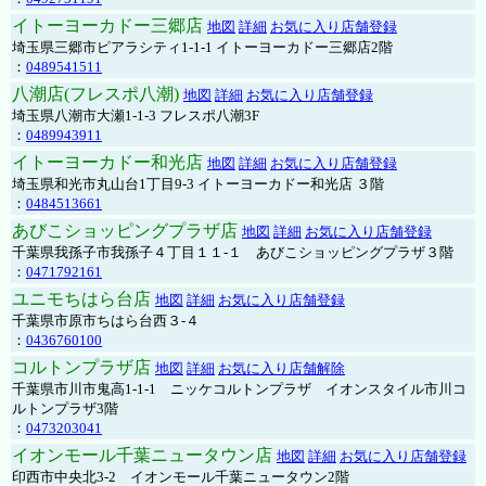
イトーヨーカドー三郷店
地図
詳細
お気に入り店舗登録
埼玉県三郷市ピアラシティ1-1-1 イトーヨーカドー三郷店2階
：
0489541511
八潮店(フレスポ八潮)
地図
詳細
お気に入り店舗登録
埼玉県八潮市大瀬1-1-3 フレスポ八潮3F
：
0489943911
イトーヨーカドー和光店
地図
詳細
お気に入り店舗登録
埼玉県和光市丸山台1丁目9-3 イトーヨーカドー和光店 ３階
：
0484513661
あびこショッピングプラザ店
地図
詳細
お気に入り店舗登録
千葉県我孫子市我孫子４丁目１１-１ あびこショッピングプラザ３階
：
0471792161
ユニモちはら台店
地図
詳細
お気に入り店舗登録
千葉県市原市ちはら台西３-４
：
0436760100
コルトンプラザ店
地図
詳細
お気に入り店舗解除
千葉県市川市鬼高1-1-1 ニッケコルトンプラザ イオンスタイル市川コ
ルトンプラザ3階
：
0473203041
イオンモール千葉ニュータウン店
地図
詳細
お気に入り店舗登録
印西市中央北3-2 イオンモール千葉ニュータウン2階