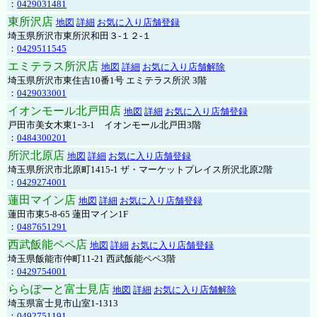
：
0429031481
東所沢店
地図
詳細
お気に入り店舗登録
埼玉県所沢市東所沢和田３-１２-１
：
0429511545
エミテラス所沢店
地図
詳細
お気に入り店舗解除
埼玉県所沢市東住吉10番1号 エミテラス所沢 3階
：
0429033001
イオンモール北戸田店
地図
詳細
お気に入り店舗登録
戸田市美女木東1ｰ3‐1 イオンモール北戸田3階
：
0484300201
所沢北原店
地図
詳細
お気に入り店舗登録
埼玉県所沢市北原町1415-1 ザ・マーケットプレイス所沢北原2階
：
0429274001
蓮田マイン店
地図
詳細
お気に入り店舗登録
蓮田市東5-8-65 蓮田マイン1F
：
0487651291
西武飯能ペペ店
地図
詳細
お気に入り店舗登録
埼玉県飯能市仲町11-21 西武飯能ペペ3階
：
0429754001
ららぽーと富士見店
地図
詳細
お気に入り店舗解除
埼玉県富士見市山室1-1313
：
0492751191