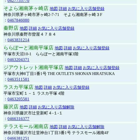
：
0427755770
そよら湘南茅ヶ崎店
地図
詳細
お気に入り店舗登録
神奈川県茅ヶ崎市茅ヶ崎2‐7‐71 そよら湘南茅ヶ崎３F
：
0467846080
秦野店
地図
詳細
お気に入り店舗登録
神奈川県秦野市曽屋４７８４
：
0463831214
ららぽーと湘南平塚店
地図
詳細
お気に入り店舗登録
平塚市天沼10-1 ららぽーと湘南平塚3階
：
0463204371
ジアウトレット湘南平塚店
地図
詳細
お気に入り店舗登録
平塚市大神8丁目1番1号 THE OUTLETS SHONAN HIRATSUKA
：
0463511581
ラスカ平塚店
地図
詳細
お気に入り店舗登録
平塚市宝町１－１ ラスカ平塚 4階
：
0463205581
藤沢店
地図
詳細
お気に入り店舗解除
神奈川県藤沢市辻堂新町４-１-１
：
0466316377
テラスモール湘南店
地図
詳細
お気に入り店舗解除
神奈川県藤沢市辻堂神台1丁目3番1号 テラスモール湘南4F
：
0466381251