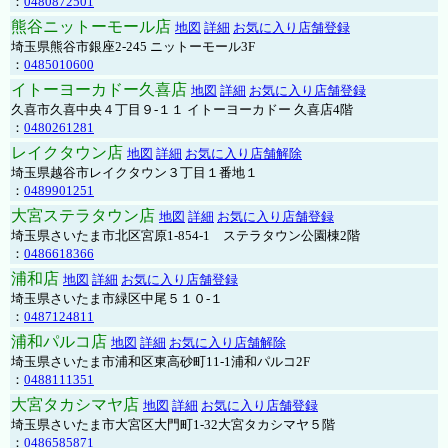
：
0480872501
熊谷ニットーモール店
地図
詳細
お気に入り店舗登録
埼玉県熊谷市銀座2-245 ニットーモール3F
：
0485010600
イトーヨーカドー久喜店
地図
詳細
お気に入り店舗登録
久喜市久喜中央４丁目９-１１ イトーヨーカドー 久喜店4階
：
0480261281
レイクタウン店
地図
詳細
お気に入り店舗解除
埼玉県越谷市レイクタウン３丁目１番地１
：
0489901251
大宮ステラタウン店
地図
詳細
お気に入り店舗登録
埼玉県さいたま市北区宮原1-854-1 ステラタウン公園棟2階
：
0486618366
浦和店
地図
詳細
お気に入り店舗登録
埼玉県さいたま市緑区中尾５１０-１
：
0487124811
浦和パルコ店
地図
詳細
お気に入り店舗解除
埼玉県さいたま市浦和区東高砂町11-1浦和パルコ2F
：
0488111351
大宮タカシマヤ店
地図
詳細
お気に入り店舗登録
埼玉県さいたま市大宮区大門町1-32大宮タカシマヤ５階
：
0486585871