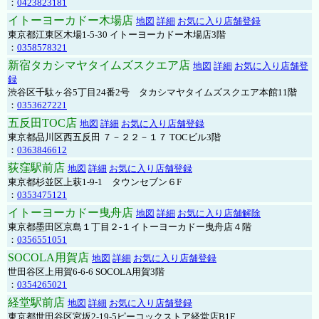
：
0423823181
イトーヨーカドー木場店
地図
詳細
お気に入り店舗登録
東京都江東区木場1-5-30 イトーヨーカドー木場店3階
：
0358578321
新宿タカシマヤタイムズスクエア店
地図
詳細
お気に入り店舗登
録
渋谷区千駄ヶ谷5丁目24番2号 タカシマヤタイムズスクエア本館11階
：
0353627221
五反田TOC店
地図
詳細
お気に入り店舗登録
東京都品川区西五反田 ７－２２－１７ TOCビル3階
：
0363846612
荻窪駅前店
地図
詳細
お気に入り店舗登録
東京都杉並区上萩1-9-1 タウンセブン６F
：
0353475121
イトーヨーカドー曳舟店
地図
詳細
お気に入り店舗解除
東京都墨田区京島１丁目２-１イトーヨーカドー曳舟店４階
：
0356551051
SOCOLA用賀店
地図
詳細
お気に入り店舗登録
世田谷区上用賀6-6-6 SOCOLA用賀3階
：
0354265021
経堂駅前店
地図
詳細
お気に入り店舗登録
東京都世田谷区宮坂2-19-5ピーコックストア経堂店B1F