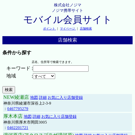
株式会社ノジマ
ノジマ携帯サイト
モバイル会員サイト
ポイント
｜
マイページ
｜
店舗検索
店舗検索
条件から探す
店名、住所等で検索できます。
キーワード
:
地域
:
NEW綾瀬店
地図
詳細
お気に入り店舗登録
神奈川県綾瀬市深谷上2-3-9
：
0467795279
厚木本店
地図
詳細
お気に入り店舗登録
神奈川県厚木市岡田3005
：
0462201721