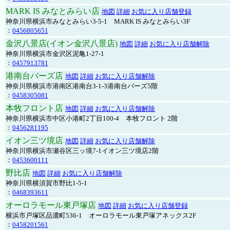
MARK IS みなとみらい店
地図
詳細
お気に入り店舗登録
神奈川県横浜市みなとみらい3-5-1 MARK IS みなとみらい3F
：
0456805651
金沢八景店(イオン金沢八景店)
地図
詳細
お気に入り店舗解除
神奈川県横浜市金沢区泥亀1-27-1
：
0457913781
港南台バーズ店
地図
詳細
お気に入り店舗解除
神奈川県横浜市港南区港南台3-1-3港南台バーズ5階
：
0458305081
本牧フロント店
地図
詳細
お気に入り店舗解除
神奈川県横浜市中区小港町2丁目100-4 本牧フロント 2階
：
0456281195
イオン三ツ境店
地図
詳細
お気に入り店舗解除
神奈川県横浜市瀬谷区三ッ境7-1イオン三ツ境店2階
：
0453600111
野比店
地図
詳細
お気に入り店舗解除
神奈川県横須賀市野比1-5-1
：
0468393611
オーロラモール東戸塚店
地図
詳細
お気に入り店舗登録
横浜市戸塚区品濃町536-1 オーロラモール東戸塚アネックス2F
：
0458201561