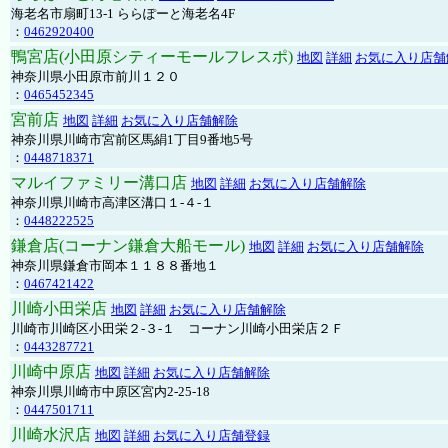
海老名市扇町13-1 ららぽーと海老名4F
：
0462920400
鴨宮店(小田原シティーモールフレスポ)
地図
詳細
お気に入り店舗
神奈川県小田原市前川１２０
：
0465452345
宮前店
地図
詳細
お気に入り店舗解除
神奈川県川崎市宮前区馬絹1丁目9番地5号
：
0448718371
マルイファミリー溝口店
地図
詳細
お気に入り店舗解除
神奈川県川崎市高津区溝口１-４-１
：
0448222525
鎌倉店(コーナン鎌倉大船モール)
地図
詳細
お気に入り店舗解除
神奈川県鎌倉市岡本１１８８番地１
：
0467421422
川崎小田栄店
地図
詳細
お気に入り店舗解除
川崎市川崎区小田栄２‐３‐１ コーナン川崎小田栄店２Ｆ
：
0443287721
川崎中原店
地図
詳細
お気に入り店舗解除
神奈川県川崎市中原区宮内2-25-18
：
0447501711
川崎水沢店
地図
詳細
お気に入り店舗登録