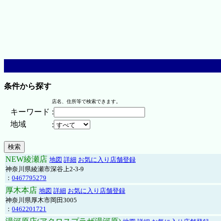
条件から探す
店名、住所等で検索できます。
キーワード
:
地域
:
NEW綾瀬店
地図
詳細
お気に入り店舗登録
神奈川県綾瀬市深谷上2-3-9
：
0467795279
厚木本店
地図
詳細
お気に入り店舗登録
神奈川県厚木市岡田3005
：
0462201721