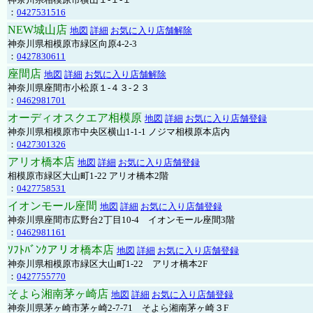
：
0427531516
NEW城山店
地図
詳細
お気に入り店舗解除
神奈川県相模原市緑区向原4-2-3
：
0427830611
座間店
地図
詳細
お気に入り店舗解除
神奈川県座間市小松原１-４３-２３
：
0462981701
オーディオスクエア相模原
地図
詳細
お気に入り店舗登録
神奈川県相模原市中央区横山1-1-1 ノジマ相模原本店内
：
0427301326
アリオ橋本店
地図
詳細
お気に入り店舗登録
相模原市緑区大山町1-22 アリオ橋本2階
：
0427758531
イオンモール座間
地図
詳細
お気に入り店舗登録
神奈川県座間市広野台2丁目10-4 イオンモール座間3階
：
0462981161
ｿﾌﾄﾊﾞﾝｸアリオ橋本店
地図
詳細
お気に入り店舗登録
神奈川県相模原市緑区大山町1-22 アリオ橋本2F
：
0427755770
そよら湘南茅ヶ崎店
地図
詳細
お気に入り店舗登録
神奈川県茅ヶ崎市茅ヶ崎2‐7‐71 そよら湘南茅ヶ崎３F