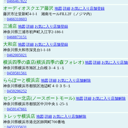
：
0466467822
オーディオスクエア藤沢
地図
詳細
お気に入り店舗登録
藤沢市辻堂新町4-1-1 湘南モールFILL2F（ノジマ内）
：
0466310603
三浦店
地図
詳細
お気に入り店舗登録
神奈川県三浦市初声町入江字2-186-1
：
0468873151
大和店
地図
詳細
お気に入り店舗登録
神奈川県大和市深見台1-1-18
：
0462005021
横浜四季の森店(横浜四季の森フォレオ)
地図
詳細
お気に入り店舗
神奈川県横浜市旭区上白根３-４１-１
：
0459581561
ららぽーと横浜店
地図
詳細
お気に入り店舗解除
神奈川県横浜市都筑区池辺町４０３５-１
：
0459296252
センター北店(ノースポートモール)
地図
詳細
お気に入り店舗解除
神奈川県横浜市都筑区中川中央１-25-１
：
0459147661
トレッサ横浜店
地図
詳細
お気に入り店舗解除
神奈川県横浜市港北区師岡町700番地
：
0455335631