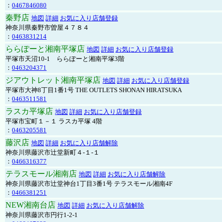
：
0467846080
秦野店
地図
詳細
お気に入り店舗登録
神奈川県秦野市曽屋４７８４
：
0463831214
ららぽーと湘南平塚店
地図
詳細
お気に入り店舗登録
平塚市天沼10-1 ららぽーと湘南平塚3階
：
0463204371
ジアウトレット湘南平塚店
地図
詳細
お気に入り店舗登録
平塚市大神8丁目1番1号 THE OUTLETS SHONAN HIRATSUKA
：
0463511581
ラスカ平塚店
地図
詳細
お気に入り店舗登録
平塚市宝町１－１ ラスカ平塚 4階
：
0463205581
藤沢店
地図
詳細
お気に入り店舗解除
神奈川県藤沢市辻堂新町４-１-１
：
0466316377
テラスモール湘南店
地図
詳細
お気に入り店舗解除
神奈川県藤沢市辻堂神台1丁目3番1号 テラスモール湘南4F
：
0466381251
NEW湘南台店
地図
詳細
お気に入り店舗解除
神奈川県藤沢市円行1-2-1