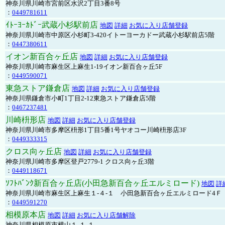
神奈川県川崎市宮前区水沢2丁目3番8号
：
0449781611
ｲﾄｰﾖｰｶﾄﾞｰ武蔵小杉駅前店
地図
詳細
お気に入り店舗登録
神奈川県川崎市中原区小杉町3-420イトーヨーカドー武蔵小杉駅前店5階
：
0447380611
イオン新百合ヶ丘店
地図
詳細
お気に入り店舗登録
神奈川県川崎市麻生区上麻生1-19イオン新百合ヶ丘5F
：
0449590071
東急ストア鎌倉店
地図
詳細
お気に入り店舗登録
神奈川県鎌倉市小町1丁目2-12東急ストア鎌倉店5階
：
0467237481
川崎枡形店
地図
詳細
お気に入り店舗登録
神奈川県川崎市多摩区枡形1丁目5番1号ヤオコー川崎枡形店3F
：
0449333315
クロス向ヶ丘店
地図
詳細
お気に入り店舗登録
神奈川県川崎市多摩区登戸2779-1 クロス向ヶ丘3階
：
0449118671
ｿﾌﾄﾊﾞﾝｸ新百合ヶ丘店(小田急新百合ヶ丘エルミロード)
地図
詳
神奈川県川崎市麻生区上麻生１-４-１ 小田急新百合ヶ丘エルミロード4Ｆ
：
0449591270
相模原本店
地図
詳細
お気に入り店舗解除
神奈川県相模原市横山１-１-１