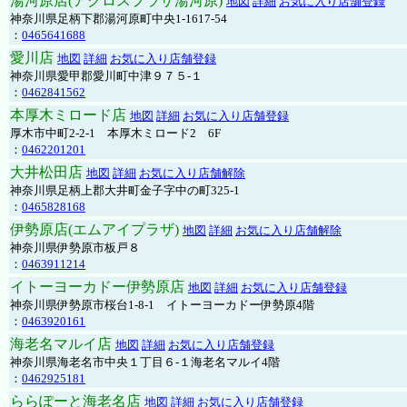
湯河原店(アクロスプラザ湯河原)
地図
詳細
お気に入り店舗登録
神奈川県足柄下郡湯河原町中央1-1617-54
：
0465641688
愛川店
地図
詳細
お気に入り店舗登録
神奈川県愛甲郡愛川町中津９７５-１
：
0462841562
本厚木ミロード店
地図
詳細
お気に入り店舗登録
厚木市中町2-2-1 本厚木ミロード2 6F
：
0462201201
大井松田店
地図
詳細
お気に入り店舗解除
神奈川県足柄上郡大井町金子字中の町325-1
：
0465828168
伊勢原店(エムアイプラザ)
地図
詳細
お気に入り店舗解除
神奈川県伊勢原市板戸８
：
0463911214
イトーヨーカドー伊勢原店
地図
詳細
お気に入り店舗登録
神奈川県伊勢原市桜台1-8-1 イトーヨーカドー伊勢原4階
：
0463920161
海老名マルイ店
地図
詳細
お気に入り店舗登録
神奈川県海老名市中央１丁目６-１海老名マルイ4階
：
0462925181
ららぽーと海老名店
地図
詳細
お気に入り店舗登録