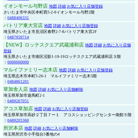
イオンモール与野店
地図
詳細
お気に入り店舗登録
さいたま市中央区本町西5-2-9イオンモール与野2階
：
0488406331
パトリア東大宮店
地図
詳細
お気に入り店舗登録
埼玉県さいたま市見沼区春野2-7-8パトリア東大宮2F
：
0487959714
【NEW】ロッテスクエア武蔵浦和店
地図
詳細
お気に入り店舗
登録
埼玉県さいたま市南区沼影1-19-19ロッテスクエア武蔵浦和店３階
：
0000000000
マルイファミリー志木店
地図
詳細
お気に入り店舗登録
埼玉県志木市本町5-26-1 マルイファミリー志木5階
：
0484861201
草加舎人店
地図
詳細
お気に入り店舗解除
埼玉県草加市遊馬町2-1
：
0489267051
アコス草加店
地図
詳細
お気に入り店舗登録
埼玉県草加市高砂２丁目７ー１ アコスショッピングセンター南館５階
：
0489205360
所沢本店
地図
詳細
お気に入り店舗解除
埼玉県所沢市小手指台5番地の4