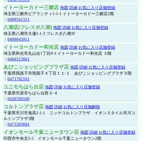
イトーヨーカドー三郷店
地図
詳細
お気に入り店舗登録
埼玉県三郷市ピアラシティ1-1-1 イトーヨーカドー三郷店2階
：
0489541511
八潮店(フレスポ八潮)
地図
詳細
お気に入り店舗登録
埼玉県八潮市大瀬1-1-3 フレスポ八潮3F
：
0489943911
イトーヨーカドー和光店
地図
詳細
お気に入り店舗登録
埼玉県和光市丸山台1丁目9-3 イトーヨーカドー和光店 ３階
：
0484513661
あびこショッピングプラザ店
地図
詳細
お気に入り店舗登録
千葉県我孫子市我孫子４丁目１１-１ あびこショッピングプラザ３階
：
0471792161
ユニモちはら台店
地図
詳細
お気に入り店舗登録
千葉県市原市ちはら台西３-４
：
0436760100
コルトンプラザ店
地図
詳細
お気に入り店舗解除
千葉県市川市鬼高1-1-1 ニッケコルトンプラザ イオンスタイル市川コ
ルトンプラザ3階
：
0473203041
イオンモール千葉ニュータウン店
地図
詳細
お気に入り店舗登録
印西市中央北3-2 イオンモール千葉ニュータウン2階