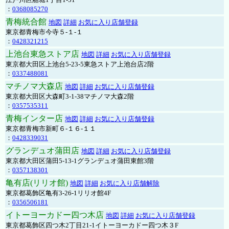
：
0368085270
青梅統合館
地図
詳細
お気に入り店舗登録
東京都青梅市今寺５-１-１
：
0428321215
上池台東急ストア店
地図
詳細
お気に入り店舗登録
東京都大田区上池台5-23-5東急ストア上池台店2階
：
0337488081
マチノマ大森店
地図
詳細
お気に入り店舗登録
東京都大田区大森町3-1-38マチノマ大森2階
：
0357535311
青梅インター店
地図
詳細
お気に入り店舗登録
東京都青梅市新町６-１６-１１
：
0428339031
グランデュオ蒲田店
地図
詳細
お気に入り店舗登録
東京都大田区蒲田5-13-1グランデュオ蒲田東館3階
：
0357138301
亀有店(リリオ館)
地図
詳細
お気に入り店舗解除
東京都葛飾区亀有3-26-1リリオ館4F
：
0356506181
イトーヨーカドー四つ木店
地図
詳細
お気に入り店舗登録
東京都葛飾区四つ木2丁目21-1イトーヨーカドー四つ木３F