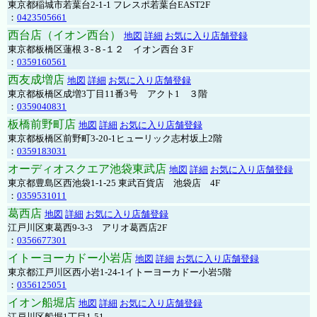
東京都稲城市若葉台2-1-1 フレスポ若葉台EAST2F
：
0423505661
西台店（イオン西台）
地図
詳細
お気に入り店舗登録
東京都板橋区蓮根３-８-１２ イオン西台３F
：
0359160561
西友成増店
地図
詳細
お気に入り店舗登録
東京都板橋区成増3丁目11番3号 アクト1 ３階
：
0359040831
板橋前野町店
地図
詳細
お気に入り店舗登録
東京都板橋区前野町3-20-1ヒューリック志村坂上2階
：
0359183031
オーディオスクエア池袋東武店
地図
詳細
お気に入り店舗登録
東京都豊島区西池袋1-1-25 東武百貨店 池袋店 4F
：
0359531011
葛西店
地図
詳細
お気に入り店舗登録
江戸川区東葛西9-3-3 アリオ葛西店2F
：
0356677301
イトーヨーカドー小岩店
地図
詳細
お気に入り店舗登録
東京都江戸川区西小岩1-24-1イトーヨーカドー小岩5階
：
0356125051
イオン船堀店
地図
詳細
お気に入り店舗登録
江戸川区船堀1丁目1-51