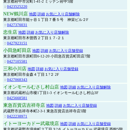
東京都府中市宮町1-41-2 ミッテン府中5階
：
0423525220
NEW鶴川店
地図
詳細
お気に入り店舗解除
東京都町田市能ヶ谷１丁目７番５号 神栄ビル２F
：
0427376031
忠生店
地図
詳細
お気に入り店舗解除
東京都町田市木曽西２丁目１７-２１
：
0427923151
小田急町田店
地図
詳細
お気に入り店舗登録
東京都町田市原町田6-12-20 小田急百貨店町田店7階
：
0427105581
三和小川店
地図
詳細
お気に入り店舗登録
東京都町田市金森４丁目１?２ 2F
：
0427068343
イオンモールむさし村山店
地図
詳細
お気に入り店舗解除
東京都武蔵村山市榎1丁目1-3 イオンモールむさし村山3F
：
0425668581
東急百貨店吉祥寺店
地図
詳細
お気に入り店舗登録
武蔵野市吉祥寺本町2-3-1 東急百貨店吉祥寺店5階
：
0422238971
イトーヨーカドー武蔵境店
地図
詳細
お気に入り店舗登録
東京都武蔵野市境南町２丁目３?６ イトーヨーカドー 武蔵境店 西館5階