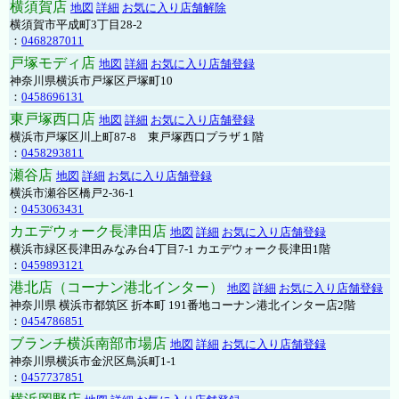
横須賀店
地図
詳細
お気に入り店舗解除
横須賀市平成町3丁目28-2
：
0468287011
戸塚モディ店
地図
詳細
お気に入り店舗登録
神奈川県横浜市戸塚区戸塚町10
：
0458696131
東戸塚西口店
地図
詳細
お気に入り店舗登録
横浜市戸塚区川上町87-8 東戸塚西口プラザ１階
：
0458293811
瀬谷店
地図
詳細
お気に入り店舗登録
横浜市瀬谷区橋戸2-36-1
：
0453063431
カエデウォーク長津田店
地図
詳細
お気に入り店舗登録
横浜市緑区長津田みなみ台4丁目7-1 カエデウォーク長津田1階
：
0459893121
港北店（コーナン港北インター）
地図
詳細
お気に入り店舗登録
神奈川県 横浜市都筑区 折本町 191番地コーナン港北インター店2階
：
0454786851
ブランチ横浜南部市場店
地図
詳細
お気に入り店舗登録
神奈川県横浜市金沢区鳥浜町1-1
：
0457737851