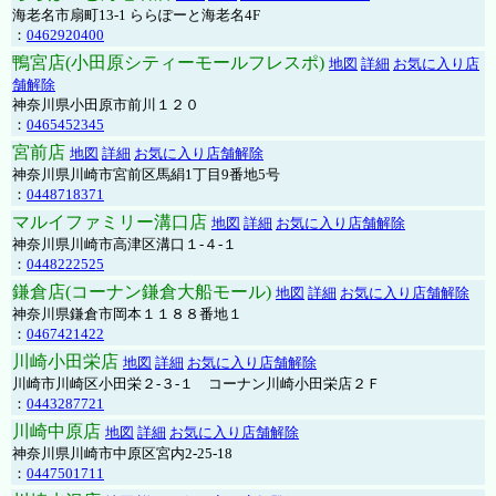
海老名市扇町13-1 ららぽーと海老名4F
：
0462920400
鴨宮店(小田原シティーモールフレスポ)
地図
詳細
お気に入り店
舗解除
神奈川県小田原市前川１２０
：
0465452345
宮前店
地図
詳細
お気に入り店舗解除
神奈川県川崎市宮前区馬絹1丁目9番地5号
：
0448718371
マルイファミリー溝口店
地図
詳細
お気に入り店舗解除
神奈川県川崎市高津区溝口１-４-１
：
0448222525
鎌倉店(コーナン鎌倉大船モール)
地図
詳細
お気に入り店舗解除
神奈川県鎌倉市岡本１１８８番地１
：
0467421422
川崎小田栄店
地図
詳細
お気に入り店舗解除
川崎市川崎区小田栄２‐３‐１ コーナン川崎小田栄店２Ｆ
：
0443287721
川崎中原店
地図
詳細
お気に入り店舗解除
神奈川県川崎市中原区宮内2-25-18
：
0447501711