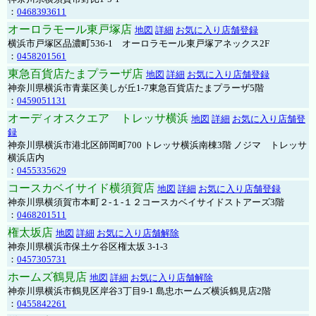
：
0468393611
オーロラモール東戸塚店
地図
詳細
お気に入り店舗登録
横浜市戸塚区品濃町536-1 オーロラモール東戸塚アネックス2F
：
0458201561
東急百貨店たまプラーザ店
地図
詳細
お気に入り店舗登録
神奈川県横浜市青葉区美しが丘1-7東急百貨店たまプラーザ5階
：
0459051131
オーディオスクエア トレッサ横浜
地図
詳細
お気に入り店舗登
録
神奈川県横浜市港北区師岡町700 トレッサ横浜南棟3階 ノジマ トレッサ
横浜店内
：
0455335629
コースカベイサイド横須賀店
地図
詳細
お気に入り店舗登録
神奈川県横須賀市本町２-１-１２コースカベイサイドストアーズ3階
：
0468201511
権太坂店
地図
詳細
お気に入り店舗解除
神奈川県横浜市保土ケ谷区権太坂 3-1-3
：
0457305731
ホームズ鶴見店
地図
詳細
お気に入り店舗解除
神奈川県横浜市鶴見区岸谷3丁目9-1 島忠ホームズ横浜鶴見店2階
：
0455842261