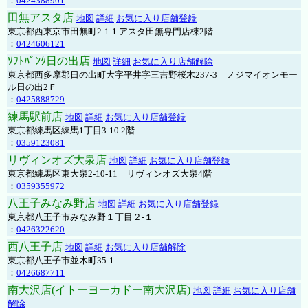
：
0424388901
田無アスタ店
地図
詳細
お気に入り店舗登録
東京都西東京市田無町2-1-1 アスタ田無専門店棟2階
：
0424606121
ｿﾌﾄﾊﾞﾝｸ日の出店
地図
詳細
お気に入り店舗解除
東京都西多摩郡日の出町大字平井字三吉野桜木237-3 ノジマイオンモー
ル日の出2Ｆ
：
0425888729
練馬駅前店
地図
詳細
お気に入り店舗登録
東京都練馬区練馬1丁目3-10 2階
：
0359123081
リヴィンオズ大泉店
地図
詳細
お気に入り店舗登録
東京都練馬区東大泉2-10-11 リヴィンオズ大泉4階
：
0359355972
八王子みなみ野店
地図
詳細
お気に入り店舗登録
東京都八王子市みなみ野１丁目２-１
：
0426322620
西八王子店
地図
詳細
お気に入り店舗解除
東京都八王子市並木町35-1
：
0426687711
南大沢店(イトーヨーカドー南大沢店)
地図
詳細
お気に入り店舗
解除