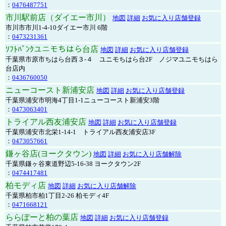
：
0476487751
市川駅前店（ダイエー市川）
地図
詳細
お気に入り店舗登録
市川市市川1-4-10ダイエー市川 6階
：
0473231361
ｿﾌﾄﾊﾞﾝｸユニモちはら台店
地図
詳細
お気に入り店舗登録
千葉県市原市ちはら台西３-４ ユニモちはら台2F ノジマユニモちはら
台店内
：
0436760050
ニューコースト新浦安店
地図
詳細
お気に入り店舗登録
千葉県浦安市明海4丁目1-1ニューコースト新浦安3階
：
0473063401
トライアル西友浦安店
地図
詳細
お気に入り店舗登録
千葉県浦安市北栄1-14-1 トライアル西友浦安店3F
：
0473057661
鎌ヶ谷店(ヨークタウン)
地図
詳細
お気に入り店舗解除
千葉県鎌ヶ谷東道野辺5-16-38 ヨークタウン2F
：
0474417481
柏モディ店
地図
詳細
お気に入り店舗解除
千葉県柏市柏1丁目2-26 柏モディ4F
：
0471668121
ららぽーと柏の葉店
地図
詳細
お気に入り店舗登録