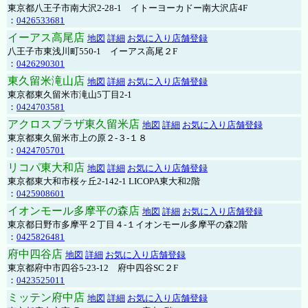
東京都八王子市南大沢2-28-1 イトーヨーカドー南大沢店4F
：
0426533681
イーアス高尾店
地図
詳細
お気に入り店舗登録
八王子市東浅川町550-1 イーアス高尾２F
：
0426290301
東久留米滝山店
地図
詳細
お気に入り店舗登録
東京都東久留米市滝山5丁目2-1
：
0424703581
アクロスプラザ東久留米店
地図
詳細
お気に入り店舗登録
東京都東久留米市上の原２-３-１８
：
0424705701
リコパ東大和店
地図
詳細
お気に入り店舗登録
東京都東大和市桜ヶ丘2-142-1 LICOPA東大和2階
：
0425908601
イオンモール多摩平の森店
地図
詳細
お気に入り店舗登録
東京都日野市多摩平２丁目４-１イオンモール多摩平の森2階
：
0425826481
府中四谷店
地図
詳細
お気に入り店舗登録
東京都府中市四谷5-23-12 府中四谷SC２F
：
0423525011
ミッテン府中店
地図
詳細
お気に入り店舗登録