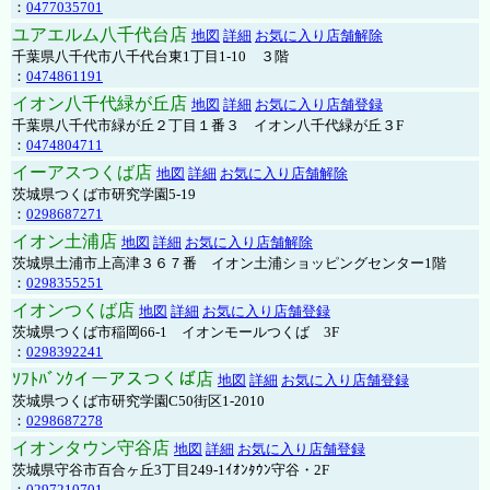
：
0477035701
ユアエルム八千代台店
地図
詳細
お気に入り店舗解除
千葉県八千代市八千代台東1丁目1-10 ３階
：
0474861191
イオン八千代緑が丘店
地図
詳細
お気に入り店舗登録
千葉県八千代市緑が丘２丁目１番３ イオン八千代緑が丘３F
：
0474804711
イーアスつくば店
地図
詳細
お気に入り店舗解除
茨城県つくば市研究学園5-19
：
0298687271
イオン土浦店
地図
詳細
お気に入り店舗解除
茨城県土浦市上高津３６７番 イオン土浦ショッピングセンター1階
：
0298355251
イオンつくば店
地図
詳細
お気に入り店舗登録
茨城県つくば市稲岡66-1 イオンモールつくば 3F
：
0298392241
ｿﾌﾄﾊﾞﾝｸイーアスつくば店
地図
詳細
お気に入り店舗登録
茨城県つくば市研究学園C50街区1-2010
：
0298687278
イオンタウン守谷店
地図
詳細
お気に入り店舗登録
茨城県守谷市百合ヶ丘3丁目249-1ｲｵﾝﾀｳﾝ守谷・2F
：
0297210701