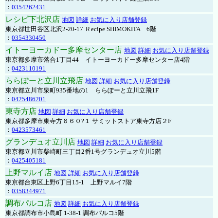
：
0354262431
レシピ下北沢店
地図
詳細
お気に入り店舗登録
東京都世田谷区北沢2-20-17 Ｒecipe SHIMOKITA 6階
：
0354330450
イトーヨーカドー多摩センター店
地図
詳細
お気に入り店舗登録
東京都多摩市落合1丁目44 イトーヨーカドー多摩センター店4階
：
0423110191
ららぽーと立川立飛店
地図
詳細
お気に入り店舗登録
東京都立川市泉町935番地の1 ららぽーと立川立飛1F
：
0425486201
東寺方店
地図
詳細
お気に入り店舗登録
東京都多摩市東寺方６６０?１ サミットストア東寺方店２F
：
0423573461
グランデュオ立川店
地図
詳細
お気に入り店舗登録
東京都立川市柴崎町三丁目2番1号グランデュオ立川5階
：
0425405181
上野マルイ店
地図
詳細
お気に入り店舗登録
東京都台東区上野6丁目15-1 上野マルイ7階
：
0358344971
調布パルコ店
地図
詳細
お気に入り店舗登録
東京都調布市小島町 1-38-1 調布パルコ5階