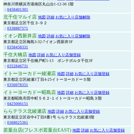
神奈川県横浜市港南区丸山台1-12-36 1階
：
0458401301
北千住マルイ店
地図
詳細
お気に入り店舗解除
東京都足立区千住３-９２
：
0338887571
イオン西新井店
地図
詳細
お気に入り店舗解除
東京都足立区梅島3-32-7イオン西新井3F
：
0358458331
千住大橋店
地図
詳細
お気に入り店舗登録
東京都足立区千住橋戸町1-13 ポンテポルタ千住3F
：
0352846731
イトーヨーカドー綾瀬店
地図
詳細
お気に入り店舗登録
東京都足立区綾瀬3丁目4-25イトーヨーカドー５階
：
0356978351
イトーヨーカドー昭島店
地図
詳細
お気に入り店舗登録
東京都昭島市田中町５６２-１イトーヨーカドー昭島３階
：
0425006151
ららテラス北綾瀬店
地図
詳細
お気に入り店舗登録
東京都足立区谷中4丁目8番1号 ららテラス北綾瀬3階
：
0368025361
若葉台店(フレスポ若葉台EAST)
地図
詳細
お気に入り店舗登録