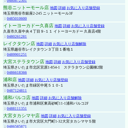
：
0480872501
熊谷ニットーモール店
地図
詳細
お気に入り店舗登録
埼玉県熊谷市銀座2-245 ニットーモール3F
：
0485010600
イトーヨーカドー久喜店
地図
詳細
お気に入り店舗登録
久喜市久喜中央４丁目９-１１ イトーヨーカドー 久喜店4階
：
0480261281
レイクタウン店
地図
詳細
お気に入り店舗解除
埼玉県越谷市レイクタウン３丁目１番地１
：
0489901251
大宮ステラタウン店
地図
詳細
お気に入り店舗登録
埼玉県さいたま市北区宮原1-854-1 ステラタウン公園棟2階
：
0486618366
浦和店
地図
詳細
お気に入り店舗登録
埼玉県さいたま市緑区中尾５１０-１
：
0487124811
浦和パルコ店
地図
詳細
お気に入り店舗解除
埼玉県さいたま市浦和区東高砂町11-1浦和パルコ2F
：
0488111351
大宮タカシマヤ店
地図
詳細
お気に入り店舗登録
埼玉県さいたま市大宮区大門町1-32大宮タカシマヤ５階
：
0486585871