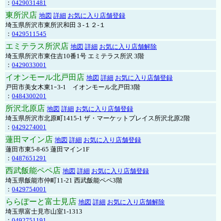
：
0429031481
東所沢店
地図
詳細
お気に入り店舗登録
埼玉県所沢市東所沢和田３-１２-１
：
0429511545
エミテラス所沢店
地図
詳細
お気に入り店舗解除
埼玉県所沢市東住吉10番1号 エミテラス所沢 3階
：
0429033001
イオンモール北戸田店
地図
詳細
お気に入り店舗登録
戸田市美女木東1ｰ3‐1 イオンモール北戸田3階
：
0484300201
所沢北原店
地図
詳細
お気に入り店舗登録
埼玉県所沢市北原町1415-1 ザ・マーケットプレイス所沢北原2階
：
0429274001
蓮田マイン店
地図
詳細
お気に入り店舗登録
蓮田市東5-8-65 蓮田マイン1F
：
0487651291
西武飯能ペペ店
地図
詳細
お気に入り店舗登録
埼玉県飯能市仲町11-21 西武飯能ペペ3階
：
0429754001
ららぽーと富士見店
地図
詳細
お気に入り店舗解除
埼玉県富士見市山室1-1313
：
0492751191