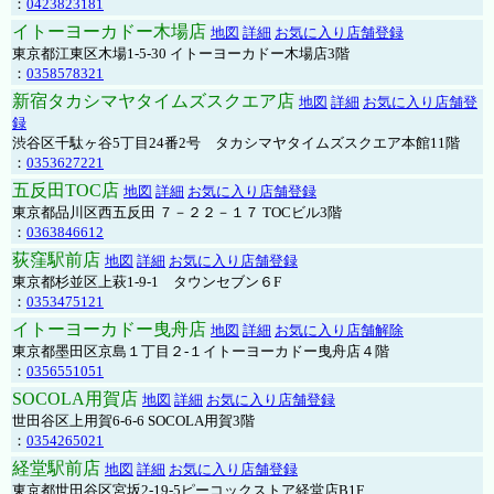
：
0423823181
イトーヨーカドー木場店
地図
詳細
お気に入り店舗登録
東京都江東区木場1-5-30 イトーヨーカドー木場店3階
：
0358578321
新宿タカシマヤタイムズスクエア店
地図
詳細
お気に入り店舗登
録
渋谷区千駄ヶ谷5丁目24番2号 タカシマヤタイムズスクエア本館11階
：
0353627221
五反田TOC店
地図
詳細
お気に入り店舗登録
東京都品川区西五反田 ７－２２－１７ TOCビル3階
：
0363846612
荻窪駅前店
地図
詳細
お気に入り店舗登録
東京都杉並区上萩1-9-1 タウンセブン６F
：
0353475121
イトーヨーカドー曳舟店
地図
詳細
お気に入り店舗解除
東京都墨田区京島１丁目２-１イトーヨーカドー曳舟店４階
：
0356551051
SOCOLA用賀店
地図
詳細
お気に入り店舗登録
世田谷区上用賀6-6-6 SOCOLA用賀3階
：
0354265021
経堂駅前店
地図
詳細
お気に入り店舗登録
東京都世田谷区宮坂2-19-5ピーコックストア経堂店B1F