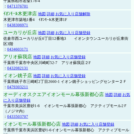
千葉県柏市若柴178-4
：
0471376701
ｲｵﾝﾓｰﾙ木更津店
地図
詳細
お気に入り店舗解除
木更津市築地1番4 ｲｵﾝﾓｰﾙ木更津1F
：
0438306971
ユーカリが丘店
地図
詳細
お気に入り店舗登録
佐倉市西ユーカリが丘6丁目12番地3 イオンタウンユーカリが丘東街
区3階
：
0434603171
アリオ蘇我店
地図
詳細
お気に入り店舗登録
千葉県千葉市中央区川崎町52-7 アリオ蘇我店２F
：
0432082131
イオン銚子店
地図
詳細
お気に入り店舗登録
千葉県銚子市三崎町2丁目2660-1 イオン銚子ショッピングセンター２Ｆ
：
0479303211
オーディオスクエアイオンモール幕張新都心店
地図
詳細
お気
に入り店舗登録
千葉市美浜区豊砂1-6 イオンモール幕張新都心 アクティブモール2Ｆ
（ノジマ内）
：
0433503707
イオンモール幕張新都心店
地図
詳細
お気に入り店舗登録
千葉県千葉市美浜区豊砂1-6イオンモール幕張新都心 アクティブモール