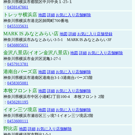
神奈川県横浜市都筑区中川中央１-25-１
：
0459147661
トレッサ横浜店
地図
詳細
お気に入り店舗解除
神奈川県横浜市港北区師岡町700番地
：
0455335631
MARK IS みなとみらい店
地図
詳細
お気に入り店舗登録
神奈川県横浜市みなとみらい3-5-1 MARK IS みなとみらい3F
：
0456805651
金沢八景店(イオン金沢八景店)
地図
詳細
お気に入り店舗解除
神奈川県横浜市金沢区泥亀1-27-1
：
0457913781
港南台バーズ店
地図
詳細
お気に入り店舗解除
神奈川県横浜市港南区港南台3-1-3港南台バーズ5階
：
0458305081
本牧フロント店
地図
詳細
お気に入り店舗解除
神奈川県横浜市中区小港町2丁目100-4 本牧フロント 2階
：
0456281195
イオン三ツ境店
地図
詳細
お気に入り店舗解除
神奈川県横浜市瀬谷区三ッ境7-1イオン三ツ境店2階
：
0453600111
野比店
地図
詳細
お気に入り店舗解除
神奈川県横須賀市野比1-5-1