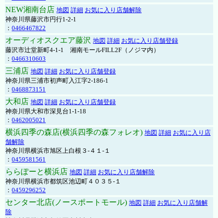
NEW湘南台店
地図
詳細
お気に入り店舗解除
神奈川県藤沢市円行1-2-1
：
0466467822
オーディオスクエア藤沢
地図
詳細
お気に入り店舗登録
藤沢市辻堂新町4-1-1 湘南モールFILL2F（ノジマ内）
：
0466310603
三浦店
地図
詳細
お気に入り店舗登録
神奈川県三浦市初声町入江字2-186-1
：
0468873151
大和店
地図
詳細
お気に入り店舗登録
神奈川県大和市深見台1-1-18
：
0462005021
横浜四季の森店(横浜四季の森フォレオ)
地図
詳細
お気に入り店
舗解除
神奈川県横浜市旭区上白根３-４１-１
：
0459581561
ららぽーと横浜店
地図
詳細
お気に入り店舗解除
神奈川県横浜市都筑区池辺町４０３５-１
：
0459296252
センター北店(ノースポートモール)
地図
詳細
お気に入り店舗解
除