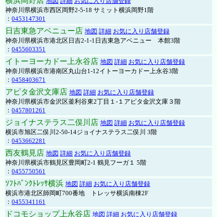
横浜岡野店
地図
詳細
お気に入り店舗登録
神奈川県横浜市西区岡野2-5-18 サミット横浜岡野1階
：
0453147301
日吉東急アベニュー店
地図
詳細
お気に入り店舗登録
神奈川県横浜市港北区日吉2-1-1日吉東急アベニュー 本館3階
：
0455603351
イトーヨーカドー上永谷店
地図
詳細
お気に入り店舗登録
神奈川県横浜市港南区丸山台1-12イトーヨーカドー上永谷3階
：
0458403671
アピタ金沢文庫店
地図
詳細
お気に入り店舗登録
神奈川県横浜市金沢区釜利谷東2丁目１-１アピタ金沢文庫３階
：
0457801261
ジョイナステラス二俣川店
地図
詳細
お気に入り店舗登録
横浜市旭区二俣川2-50-14ジョイナステラス二俣川 3階
：
0453662281
西友鶴見店
地図
詳細
お気に入り店舗登録
神奈川県横浜市鶴見区豊岡町2-1 鶴見フーガ１ 5階
：
0455750561
ｿﾌﾄﾊﾞﾝｸﾄﾚｯｻ横浜
地図
詳細
お気に入り店舗登録
横浜市港北区師岡町700番地 トレッサ横浜南棟2F
：
0455341161
ドコモショップ上永谷店
地図
詳細
お気に入り店舗登録