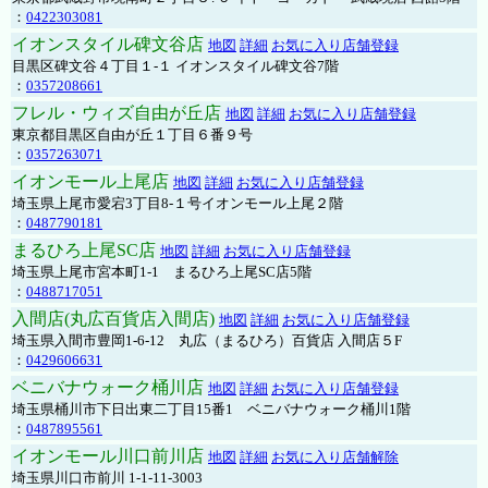
：
0422303081
イオンスタイル碑文谷店
地図
詳細
お気に入り店舗登録
目黒区碑文谷４丁目１-１ イオンスタイル碑文谷7階
：
0357208661
フレル・ウィズ自由が丘店
地図
詳細
お気に入り店舗登録
東京都目黒区自由が丘１丁目６番９号
：
0357263071
イオンモール上尾店
地図
詳細
お気に入り店舗登録
埼玉県上尾市愛宕3丁目8-１号イオンモール上尾２階
：
0487790181
まるひろ上尾SC店
地図
詳細
お気に入り店舗登録
埼玉県上尾市宮本町1-1 まるひろ上尾SC店5階
：
0488717051
入間店(丸広百貨店入間店)
地図
詳細
お気に入り店舗登録
埼玉県入間市豊岡1-6-12 丸広（まるひろ）百貨店 入間店５F
：
0429606631
ベニバナウォーク桶川店
地図
詳細
お気に入り店舗登録
埼玉県桶川市下日出東二丁目15番1 ベニバナウォーク桶川1階
：
0487895561
イオンモール川口前川店
地図
詳細
お気に入り店舗解除
埼玉県川口市前川 1-1-11-3003