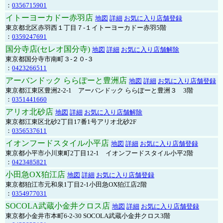
：
0356715901
イトーヨーカドー赤羽店
地図
詳細
お気に入り店舗登録
東京都北区赤羽西１丁目７-１イトーヨーカドー赤羽5階
：
0359247691
国分寺店(セレオ国分寺)
地図
詳細
お気に入り店舗解除
東京都国分寺市南町３-２０-３
：
0423266511
アーバンドック ららぽーと豊洲店
地図
詳細
お気に入り店舗登録
東京都江東区豊洲2-2-1 アーバンドック ららぽーと豊洲３ 3階
：
0351441660
アリオ北砂店
地図
詳細
お気に入り店舗解除
東京都江東区北砂2丁目17番1号アリオ北砂2F
：
0356537611
イオンフードスタイル小平店
地図
詳細
お気に入り店舗登録
東京都小平市小川東町2丁目12-1 イオンフードスタイル小平2階
：
0423485821
小田急OX狛江店
地図
詳細
お気に入り店舗登録
東京都狛江市元和泉1丁目2-1小田急OX狛江店2階
：
0354977031
SOCOLA武蔵小金井クロス店
地図
詳細
お気に入り店舗登録
東京都小金井市本町6-2-30 SOCOLA武蔵小金井クロス3階