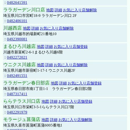
：
0482641591
ララガーデン川口店
地図
詳細
お気に入り店舗解除
埼玉県川口市宮町18-9 ララガーデン川口 2F
：
0482406101
川越西店
地図
詳細
お気に入り店舗解除
埼玉県川越市的場新町21番地10
：
0492390081
まるひろ川越店
地図
詳細
お気に入り店舗登録
川越市新富町2-6-1まるひろ川越6階
：
0492272021
ウニクス川越店
地図
詳細
お気に入り店舗解除
埼玉県川越市新宿町1-17-1 ウニクス川越2F
：
0492491551
ララガーデン春日部店
地図
詳細
お気に入り店舗登録
埼玉県春日部市南1丁目1-1 ララガーデン春日部2階
：
0487317411
ららテラス川口店
地図
詳細
お気に入り店舗登録
埼玉県川口市栄町3-5-1ららテラス川口7階
：
0482291979
モラージュ菖蒲店
地図
詳細
お気に入り店舗解除
埼玉県久喜市菖蒲町菖蒲6005番地1