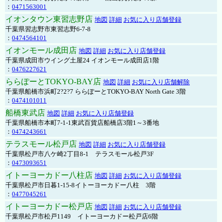
：
0471563001
イオンタウン東習志野店
地図
詳細
お気に入り店舗登録
千葉県習志野市東習志野6-7-8
：
0474564101
イオンモール成田店
地図
詳細
お気に入り店舗登録
千葉県成田市ウイング土屋24 イオンモール成田店1階
：
0476227621
ららぽーとTOKYO-BAY店
地図
詳細
お気に入り店舗解除
千葉県船橋市浜町2?2?7 ららぽーとTOKYO-BAY North Gate 3階
：
0474101011
船橋東武店
地図
詳細
お気に入り店舗登録
千葉県船橋市本町7-1-1東武百貨店船橋店3階1～3番地
：
0474243661
テラスモール松戸店
地図
詳細
お気に入り店舗登録
千葉県松戸市八ケ崎2丁目8-1 テラスモール松戸3F
：
0473093651
イトーヨーカドー八柱店
地図
詳細
お気に入り店舗登録
千葉県松戸市日暮1-15-8イトーヨーカドー八柱 3階
：
0477045261
イトーヨーカドー松戸店
地図
詳細
お気に入り店舗登録
千葉県松戸市松戸1149 イトーヨーカドー松戸店6階