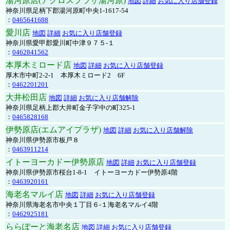
湯河原店(アクロスプラザ湯河原)
地図
詳細
お気に入り店舗登録
神奈川県足柄下郡湯河原町中央1-1617-54
：
0465641688
愛川店
地図
詳細
お気に入り店舗登録
神奈川県愛甲郡愛川町中津９７５-１
：
0462841562
本厚木ミロード店
地図
詳細
お気に入り店舗登録
厚木市中町2-2-1 本厚木ミロード2 6F
：
0462201201
大井松田店
地図
詳細
お気に入り店舗解除
神奈川県足柄上郡大井町金子字中の町325-1
：
0465828168
伊勢原店(エムアイプラザ)
地図
詳細
お気に入り店舗解除
神奈川県伊勢原市板戸８
：
0463911214
イトーヨーカドー伊勢原店
地図
詳細
お気に入り店舗登録
神奈川県伊勢原市桜台1-8-1 イトーヨーカドー伊勢原4階
：
0463920161
海老名マルイ店
地図
詳細
お気に入り店舗登録
神奈川県海老名市中央１丁目６-１海老名マルイ4階
：
0462925181
ららぽーと海老名店
地図
詳細
お気に入り店舗登録