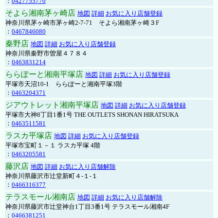
：
0427755770
そよら湘南茅ヶ崎店
地図
詳細
お気に入り店舗登録
神奈川県茅ヶ崎市茅ヶ崎2‐7‐71 そよら湘南茅ヶ崎３F
：
0467846080
秦野店
地図
詳細
お気に入り店舗登録
神奈川県秦野市曽屋４７８４
：
0463831214
ららぽーと湘南平塚店
地図
詳細
お気に入り店舗登録
平塚市天沼10-1 ららぽーと湘南平塚3階
：
0463204371
ジアウトレット湘南平塚店
地図
詳細
お気に入り店舗登録
平塚市大神8丁目1番1号 THE OUTLETS SHONAN HIRATSUKA
：
0463511581
ラスカ平塚店
地図
詳細
お気に入り店舗登録
平塚市宝町１－１ ラスカ平塚 4階
：
0463205581
藤沢店
地図
詳細
お気に入り店舗解除
神奈川県藤沢市辻堂新町４-１-１
：
0466316377
テラスモール湘南店
地図
詳細
お気に入り店舗解除
神奈川県藤沢市辻堂神台1丁目3番1号 テラスモール湘南4F
：
0466381251