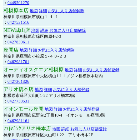
：
0449591270
相模原本店
地図
詳細
お気に入り店舗解除
神奈川県相模原市横山１-１-１
：
0427531516
NEW城山店
地図
詳細
お気に入り店舗解除
神奈川県相模原市緑区向原4-2-3
：
0427830611
座間店
地図
詳細
お気に入り店舗解除
神奈川県座間市小松原１-４３-２３
：
0462981701
オーディオスクエア相模原
地図
詳細
お気に入り店舗登録
神奈川県相模原市中央区横山1-1-1 ノジマ相模原本店内
：
0427301326
アリオ橋本店
地図
詳細
お気に入り店舗登録
相模原市緑区大山町1-22 アリオ橋本2階
：
0427758531
イオンモール座間
地図
詳細
お気に入り店舗登録
神奈川県座間市広野台2丁目10-4 イオンモール座間3階
：
0462981161
ｿﾌﾄﾊﾞﾝｸアリオ橋本店
地図
詳細
お気に入り店舗登録
神奈川県相模原市緑区大山町1-22 アリオ橋本2F