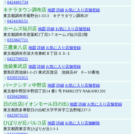
：
0424401734
キテラタウン調布店
地図
詳細
お気に入り店舗登録
東京都調布市菊野台1-33-3 キテラタウン調布2F
：
0424436151
ホームズ仙川店
地図
詳細
お気に入り店舗登録
東京都調布市若葉町2丁目1-7 ホームズ仙川店2階
：
0353847711
三鷹東八店
地図
詳細
お気に入り店舗登録
東京都調布市深大寺東町８丁目３３-１
：
0422706531
池袋東武店
地図
詳細
お気に入り店舗登録
豊島区西池袋1-1-25 東武百貨店 池袋店4F 8～10番地
：
0359531011
パークシティ中野店
地図
詳細
お気に入り店舗登録
東京都中野区中野四丁目14 番1 号 PARKCITY NAKANO 201
：
0359429861
日の出店(イオンモール日の出)
地図
詳細
お気に入り店舗登録
東京都西多摩郡日の出町大字平井字三吉野桜237-3
：
0425973155
ひばりが丘パルコ店
地図
詳細
お気に入り店舗解除
東京都西東京市ひばりが丘1-1-1