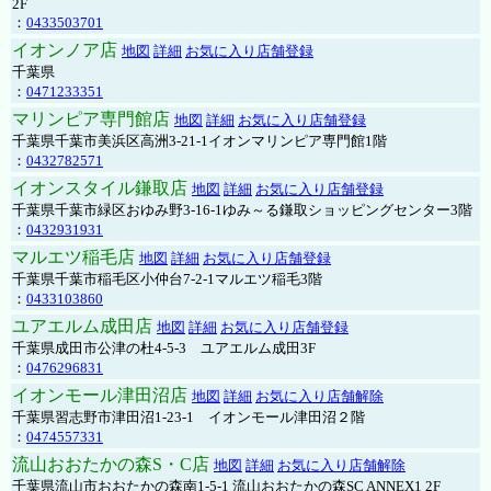
2F
：
0433503701
イオンノア店
地図
詳細
お気に入り店舗登録
千葉県
：
0471233351
マリンピア専門館店
地図
詳細
お気に入り店舗登録
千葉県千葉市美浜区高洲3-21-1イオンマリンピア専門館1階
：
0432782571
イオンスタイル鎌取店
地図
詳細
お気に入り店舗登録
千葉県千葉市緑区おゆみ野3-16-1ゆみ～る鎌取ショッピングセンター3階
：
0432931931
マルエツ稲毛店
地図
詳細
お気に入り店舗登録
千葉県千葉市稲毛区小仲台7-2-1マルエツ稲毛3階
：
0433103860
ユアエルム成田店
地図
詳細
お気に入り店舗登録
千葉県成田市公津の杜4-5-3 ユアエルム成田3F
：
0476296831
イオンモール津田沼店
地図
詳細
お気に入り店舗解除
千葉県習志野市津田沼1-23-1 イオンモール津田沼２階
：
0474557331
流山おおたかの森S・C店
地図
詳細
お気に入り店舗解除
千葉県流山市おおたかの森南1-5-1 流山おおたかの森SC ANNEX1 2F