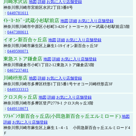
川崎水沢店
地図
詳細
お気に入り店舗登録
神奈川県川崎市宮前区水沢2丁目3番8号
：
0449781611
ｲﾄｰﾖｰｶﾄﾞｰ武蔵小杉駅前店
地図
詳細
お気に入り店舗登録
神奈川県川崎市中原区小杉町3-420イトーヨーカドー武蔵小杉駅前店5階
：
0447380611
イオン新百合ヶ丘店
地図
詳細
お気に入り店舗登録
神奈川県川崎市麻生区上麻生1-19イオン新百合ヶ丘5F
：
0449590071
東急ストア鎌倉店
地図
詳細
お気に入り店舗登録
神奈川県鎌倉市小町1丁目2-12東急ストア鎌倉店5階
：
0467237481
川崎枡形店
地図
詳細
お気に入り店舗登録
神奈川県川崎市多摩区枡形1丁目5番1号ヤオコー川崎枡形店3F
：
0449333315
クロス向ヶ丘店
地図
詳細
お気に入り店舗登録
神奈川県川崎市多摩区登戸2779-1 クロス向ヶ丘3階
：
0449118671
ｿﾌﾄﾊﾞﾝｸ新百合ヶ丘店(小田急新百合ヶ丘エルミロード)
地図
詳細
お気に入り店舗登録
神奈川県川崎市麻生区上麻生１-４-１ 小田急新百合ヶ丘エルミロード4
Ｆ