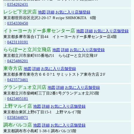
：
0354262431
レシピ下北沢店
地図
詳細
お気に入り店舗登録
東京都世田谷区北沢2-20-17 Ｒecipe SHIMOKITA 6階
：
0354330450
イトーヨーカドー多摩センター店
地図
詳細
お気に入り店舗登録
東京都多摩市落合1丁目44 イトーヨーカドー多摩センター店4階
：
0423110191
ららぽーと立川立飛店
地図
詳細
お気に入り店舗登録
東京都立川市泉町935番地の1 ららぽーと立川立飛1F
：
0425486201
東寺方店
地図
詳細
お気に入り店舗登録
東京都多摩市東寺方６６０?１ サミットストア東寺方店２F
：
0423573461
グランデュオ立川店
地図
詳細
お気に入り店舗登録
東京都立川市柴崎町三丁目2番1号グランデュオ立川5階
：
0425405181
上野マルイ店
地図
詳細
お気に入り店舗登録
東京都台東区上野6丁目15-1 上野マルイ7階
：
0358344971
調布パルコ店
地図
詳細
お気に入り店舗登録
東京都調布市小島町 1-38-1 調布パルコ5階