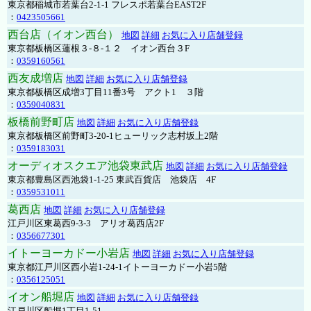
東京都稲城市若葉台2-1-1 フレスポ若葉台EAST2F
：
0423505661
西台店（イオン西台）
地図
詳細
お気に入り店舗登録
東京都板橋区蓮根３-８-１２ イオン西台３F
：
0359160561
西友成増店
地図
詳細
お気に入り店舗登録
東京都板橋区成増3丁目11番3号 アクト1 ３階
：
0359040831
板橋前野町店
地図
詳細
お気に入り店舗登録
東京都板橋区前野町3-20-1ヒューリック志村坂上2階
：
0359183031
オーディオスクエア池袋東武店
地図
詳細
お気に入り店舗登録
東京都豊島区西池袋1-1-25 東武百貨店 池袋店 4F
：
0359531011
葛西店
地図
詳細
お気に入り店舗登録
江戸川区東葛西9-3-3 アリオ葛西店2F
：
0356677301
イトーヨーカドー小岩店
地図
詳細
お気に入り店舗登録
東京都江戸川区西小岩1-24-1イトーヨーカドー小岩5階
：
0356125051
イオン船堀店
地図
詳細
お気に入り店舗登録
江戸川区船堀1丁目1-51