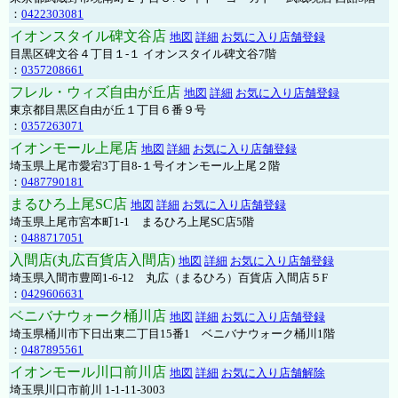
：
0422303081
イオンスタイル碑文谷店
地図
詳細
お気に入り店舗登録
目黒区碑文谷４丁目１-１ イオンスタイル碑文谷7階
：
0357208661
フレル・ウィズ自由が丘店
地図
詳細
お気に入り店舗登録
東京都目黒区自由が丘１丁目６番９号
：
0357263071
イオンモール上尾店
地図
詳細
お気に入り店舗登録
埼玉県上尾市愛宕3丁目8-１号イオンモール上尾２階
：
0487790181
まるひろ上尾SC店
地図
詳細
お気に入り店舗登録
埼玉県上尾市宮本町1-1 まるひろ上尾SC店5階
：
0488717051
入間店(丸広百貨店入間店)
地図
詳細
お気に入り店舗登録
埼玉県入間市豊岡1-6-12 丸広（まるひろ）百貨店 入間店５F
：
0429606631
ベニバナウォーク桶川店
地図
詳細
お気に入り店舗登録
埼玉県桶川市下日出東二丁目15番1 ベニバナウォーク桶川1階
：
0487895561
イオンモール川口前川店
地図
詳細
お気に入り店舗解除
埼玉県川口市前川 1-1-11-3003