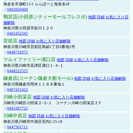
海老名市扇町13-1 ららぽーと海老名4F
：
0462920400
鴨宮店(小田原シティーモールフレスポ)
地図
詳細
お気に入り店
舗解除
神奈川県小田原市前川１２０
：
0465452345
宮前店
地図
詳細
お気に入り店舗解除
神奈川県川崎市宮前区馬絹1丁目9番地5号
：
0448718371
マルイファミリー溝口店
地図
詳細
お気に入り店舗解除
神奈川県川崎市高津区溝口１-４-１
：
0448222525
鎌倉店(コーナン鎌倉大船モール)
地図
詳細
お気に入り店舗解除
神奈川県鎌倉市岡本１１８８番地１
：
0467421422
川崎小田栄店
地図
詳細
お気に入り店舗解除
川崎市川崎区小田栄２‐３‐１ コーナン川崎小田栄店２Ｆ
：
0443287721
川崎中原店
地図
詳細
お気に入り店舗解除
神奈川県川崎市中原区宮内2-25-18
：
0447501711