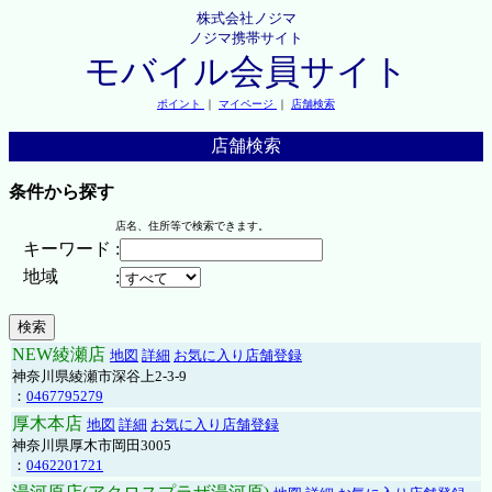
株式会社ノジマ
ノジマ携帯サイト
モバイル会員サイト
ポイント
｜
マイページ
｜
店舗検索
店舗検索
条件から探す
店名、住所等で検索できます。
キーワード
:
地域
:
NEW綾瀬店
地図
詳細
お気に入り店舗登録
神奈川県綾瀬市深谷上2-3-9
：
0467795279
厚木本店
地図
詳細
お気に入り店舗登録
神奈川県厚木市岡田3005
：
0462201721