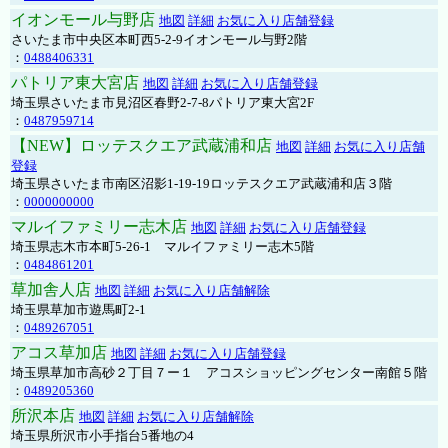
イオンモール与野店
地図
詳細
お気に入り店舗登録
さいたま市中央区本町西5-2-9イオンモール与野2階
：
0488406331
パトリア東大宮店
地図
詳細
お気に入り店舗登録
埼玉県さいたま市見沼区春野2-7-8パトリア東大宮2F
：
0487959714
【NEW】ロッテスクエア武蔵浦和店
地図
詳細
お気に入り店舗
登録
埼玉県さいたま市南区沼影1-19-19ロッテスクエア武蔵浦和店３階
：
0000000000
マルイファミリー志木店
地図
詳細
お気に入り店舗登録
埼玉県志木市本町5-26-1 マルイファミリー志木5階
：
0484861201
草加舎人店
地図
詳細
お気に入り店舗解除
埼玉県草加市遊馬町2-1
：
0489267051
アコス草加店
地図
詳細
お気に入り店舗登録
埼玉県草加市高砂２丁目７ー１ アコスショッピングセンター南館５階
：
0489205360
所沢本店
地図
詳細
お気に入り店舗解除
埼玉県所沢市小手指台5番地の4