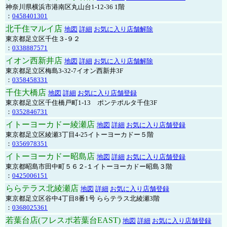
神奈川県横浜市港南区丸山台1-12-36 1階
：
0458401301
北千住マルイ店
地図
詳細
お気に入り店舗解除
東京都足立区千住３-９２
：
0338887571
イオン西新井店
地図
詳細
お気に入り店舗解除
東京都足立区梅島3-32-7イオン西新井3F
：
0358458331
千住大橋店
地図
詳細
お気に入り店舗登録
東京都足立区千住橋戸町1-13 ポンテポルタ千住3F
：
0352846731
イトーヨーカドー綾瀬店
地図
詳細
お気に入り店舗登録
東京都足立区綾瀬3丁目4-25イトーヨーカドー５階
：
0356978351
イトーヨーカドー昭島店
地図
詳細
お気に入り店舗登録
東京都昭島市田中町５６２-１イトーヨーカドー昭島３階
：
0425006151
ららテラス北綾瀬店
地図
詳細
お気に入り店舗登録
東京都足立区谷中4丁目8番1号 ららテラス北綾瀬3階
：
0368025361
若葉台店(フレスポ若葉台EAST)
地図
詳細
お気に入り店舗登録