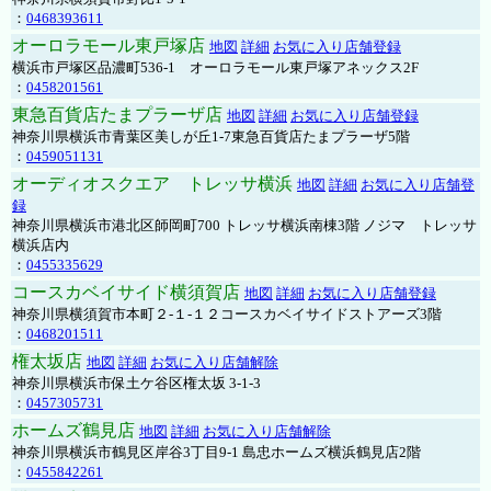
：
0468393611
オーロラモール東戸塚店
地図
詳細
お気に入り店舗登録
横浜市戸塚区品濃町536-1 オーロラモール東戸塚アネックス2F
：
0458201561
東急百貨店たまプラーザ店
地図
詳細
お気に入り店舗登録
神奈川県横浜市青葉区美しが丘1-7東急百貨店たまプラーザ5階
：
0459051131
オーディオスクエア トレッサ横浜
地図
詳細
お気に入り店舗登
録
神奈川県横浜市港北区師岡町700 トレッサ横浜南棟3階 ノジマ トレッサ
横浜店内
：
0455335629
コースカベイサイド横須賀店
地図
詳細
お気に入り店舗登録
神奈川県横須賀市本町２-１-１２コースカベイサイドストアーズ3階
：
0468201511
権太坂店
地図
詳細
お気に入り店舗解除
神奈川県横浜市保土ケ谷区権太坂 3-1-3
：
0457305731
ホームズ鶴見店
地図
詳細
お気に入り店舗解除
神奈川県横浜市鶴見区岸谷3丁目9-1 島忠ホームズ横浜鶴見店2階
：
0455842261