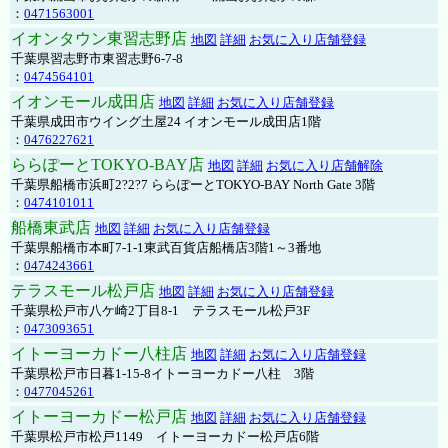
：
0471563001
イオンタウン東習志野店
地図
詳細
お気に入り店舗登録
千葉県習志野市東習志野6-7-8
：
0474564101
イオンモール成田店
地図
詳細
お気に入り店舗登録
千葉県成田市ウイング土屋24 イオンモール成田店1階
：
0476227621
ららぽーとTOKYO-BAY店
地図
詳細
お気に入り店舗解除
千葉県船橋市浜町2?2?7 ららぽーとTOKYO-BAY North Gate 3階
：
0474101011
船橋東武店
地図
詳細
お気に入り店舗登録
千葉県船橋市本町7-1-1東武百貨店船橋店3階1～3番地
：
0474243661
テラスモール松戸店
地図
詳細
お気に入り店舗登録
千葉県松戸市八ケ崎2丁目8-1 テラスモール松戸3F
：
0473093651
イトーヨーカドー八柱店
地図
詳細
お気に入り店舗登録
千葉県松戸市日暮1-15-8イトーヨーカドー八柱 3階
：
0477045261
イトーヨーカドー松戸店
地図
詳細
お気に入り店舗登録
千葉県松戸市松戸1149 イトーヨーカドー松戸店6階