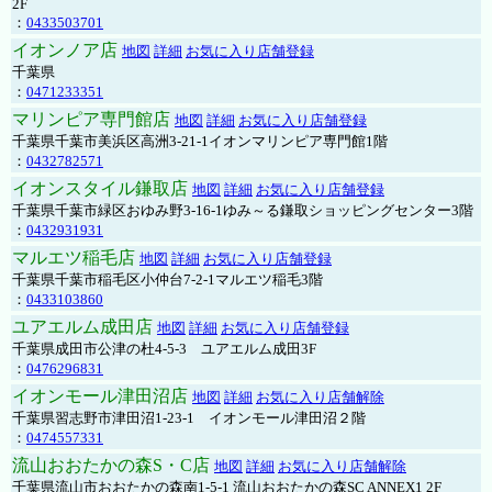
2F
：
0433503701
イオンノア店
地図
詳細
お気に入り店舗登録
千葉県
：
0471233351
マリンピア専門館店
地図
詳細
お気に入り店舗登録
千葉県千葉市美浜区高洲3-21-1イオンマリンピア専門館1階
：
0432782571
イオンスタイル鎌取店
地図
詳細
お気に入り店舗登録
千葉県千葉市緑区おゆみ野3-16-1ゆみ～る鎌取ショッピングセンター3階
：
0432931931
マルエツ稲毛店
地図
詳細
お気に入り店舗登録
千葉県千葉市稲毛区小仲台7-2-1マルエツ稲毛3階
：
0433103860
ユアエルム成田店
地図
詳細
お気に入り店舗登録
千葉県成田市公津の杜4-5-3 ユアエルム成田3F
：
0476296831
イオンモール津田沼店
地図
詳細
お気に入り店舗解除
千葉県習志野市津田沼1-23-1 イオンモール津田沼２階
：
0474557331
流山おおたかの森S・C店
地図
詳細
お気に入り店舗解除
千葉県流山市おおたかの森南1-5-1 流山おおたかの森SC ANNEX1 2F