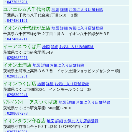
：
0477035701
ユアエルム八千代台店
地図
詳細
お気に入り店舗解除
千葉県八千代市八千代台東1丁目1-10 ３階
：
0474861191
イオン八千代緑が丘店
地図
詳細
お気に入り店舗登録
千葉県八千代市緑が丘２丁目１番３ イオン八千代緑が丘３F
：
0474804711
イーアスつくば店
地図
詳細
お気に入り店舗解除
茨城県つくば市研究学園5-19
：
0298687271
イオン土浦店
地図
詳細
お気に入り店舗解除
茨城県土浦市上高津３６７番 イオン土浦ショッピングセンター1階
：
0298355251
イオンつくば店
地図
詳細
お気に入り店舗登録
茨城県つくば市稲岡66-1 イオンモールつくば 3F
：
0298392241
ｿﾌﾄﾊﾞﾝｸイーアスつくば店
地図
詳細
お気に入り店舗登録
茨城県つくば市研究学園C50街区1-2010
：
0298687278
イオンタウン守谷店
地図
詳細
お気に入り店舗登録
茨城県守谷市百合ヶ丘3丁目249-1ｲｵﾝﾀｳﾝ守谷・2F
：
0297210701