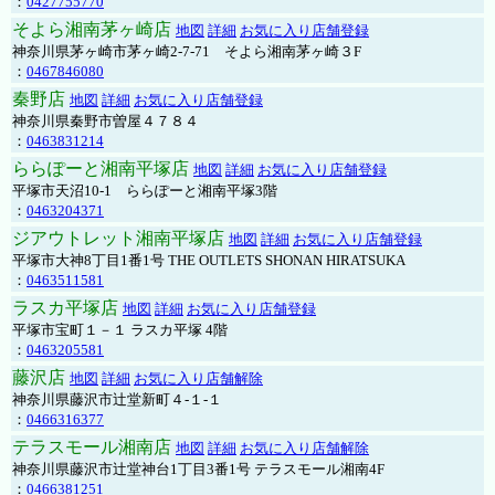
：
0427755770
そよら湘南茅ヶ崎店
地図
詳細
お気に入り店舗登録
神奈川県茅ヶ崎市茅ヶ崎2‐7‐71 そよら湘南茅ヶ崎３F
：
0467846080
秦野店
地図
詳細
お気に入り店舗登録
神奈川県秦野市曽屋４７８４
：
0463831214
ららぽーと湘南平塚店
地図
詳細
お気に入り店舗登録
平塚市天沼10-1 ららぽーと湘南平塚3階
：
0463204371
ジアウトレット湘南平塚店
地図
詳細
お気に入り店舗登録
平塚市大神8丁目1番1号 THE OUTLETS SHONAN HIRATSUKA
：
0463511581
ラスカ平塚店
地図
詳細
お気に入り店舗登録
平塚市宝町１－１ ラスカ平塚 4階
：
0463205581
藤沢店
地図
詳細
お気に入り店舗解除
神奈川県藤沢市辻堂新町４-１-１
：
0466316377
テラスモール湘南店
地図
詳細
お気に入り店舗解除
神奈川県藤沢市辻堂神台1丁目3番1号 テラスモール湘南4F
：
0466381251