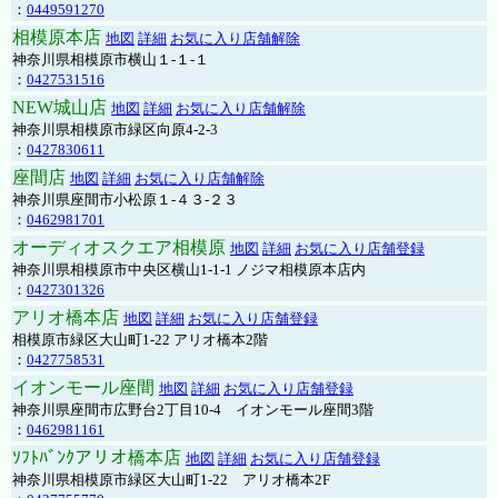
：
0449591270
相模原本店
地図
詳細
お気に入り店舗解除
神奈川県相模原市横山１-１-１
：
0427531516
NEW城山店
地図
詳細
お気に入り店舗解除
神奈川県相模原市緑区向原4-2-3
：
0427830611
座間店
地図
詳細
お気に入り店舗解除
神奈川県座間市小松原１-４３-２３
：
0462981701
オーディオスクエア相模原
地図
詳細
お気に入り店舗登録
神奈川県相模原市中央区横山1-1-1 ノジマ相模原本店内
：
0427301326
アリオ橋本店
地図
詳細
お気に入り店舗登録
相模原市緑区大山町1-22 アリオ橋本2階
：
0427758531
イオンモール座間
地図
詳細
お気に入り店舗登録
神奈川県座間市広野台2丁目10-4 イオンモール座間3階
：
0462981161
ｿﾌﾄﾊﾞﾝｸアリオ橋本店
地図
詳細
お気に入り店舗登録
神奈川県相模原市緑区大山町1-22 アリオ橋本2F