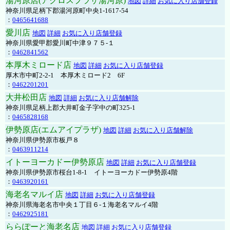
湯河原店(アクロスプラザ湯河原)
地図
詳細
お気に入り店舗登録
神奈川県足柄下郡湯河原町中央1-1617-54
：
0465641688
愛川店
地図
詳細
お気に入り店舗登録
神奈川県愛甲郡愛川町中津９７５-１
：
0462841562
本厚木ミロード店
地図
詳細
お気に入り店舗登録
厚木市中町2-2-1 本厚木ミロード2 6F
：
0462201201
大井松田店
地図
詳細
お気に入り店舗解除
神奈川県足柄上郡大井町金子字中の町325-1
：
0465828168
伊勢原店(エムアイプラザ)
地図
詳細
お気に入り店舗解除
神奈川県伊勢原市板戸８
：
0463911214
イトーヨーカドー伊勢原店
地図
詳細
お気に入り店舗登録
神奈川県伊勢原市桜台1-8-1 イトーヨーカドー伊勢原4階
：
0463920161
海老名マルイ店
地図
詳細
お気に入り店舗登録
神奈川県海老名市中央１丁目６-１海老名マルイ4階
：
0462925181
ららぽーと海老名店
地図
詳細
お気に入り店舗登録