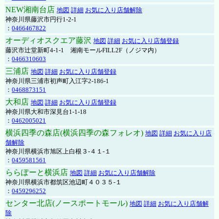
NEW湘南台店
地図
詳細
お気に入り店舗解除
神奈川県藤沢市円行1-2-1
：
0466467822
オーディオスクエア藤沢
地図
詳細
お気に入り店舗登録
藤沢市辻堂新町4-1-1 湘南モールFILL2F（ノジマ内）
：
0466310603
三浦店
地図
詳細
お気に入り店舗登録
神奈川県三浦市初声町入江字2-186-1
：
0468873151
大和店
地図
詳細
お気に入り店舗登録
神奈川県大和市深見台1-1-18
：
0462005021
横浜四季の森店(横浜四季の森フォレオ)
地図
詳細
お気に入り店
舗解除
神奈川県横浜市旭区上白根３-４１-１
：
0459581561
ららぽーと横浜店
地図
詳細
お気に入り店舗解除
神奈川県横浜市都筑区池辺町４０３５-１
：
0459296252
センター北店(ノースポートモール)
地図
詳細
お気に入り店舗解
除