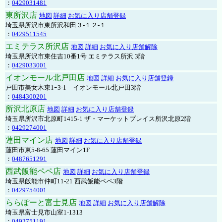
：
0429031481
東所沢店
地図
詳細
お気に入り店舗登録
埼玉県所沢市東所沢和田３-１２-１
：
0429511545
エミテラス所沢店
地図
詳細
お気に入り店舗解除
埼玉県所沢市東住吉10番1号 エミテラス所沢 3階
：
0429033001
イオンモール北戸田店
地図
詳細
お気に入り店舗登録
戸田市美女木東1ｰ3‐1 イオンモール北戸田3階
：
0484300201
所沢北原店
地図
詳細
お気に入り店舗登録
埼玉県所沢市北原町1415-1 ザ・マーケットプレイス所沢北原2階
：
0429274001
蓮田マイン店
地図
詳細
お気に入り店舗登録
蓮田市東5-8-65 蓮田マイン1F
：
0487651291
西武飯能ペペ店
地図
詳細
お気に入り店舗登録
埼玉県飯能市仲町11-21 西武飯能ペペ3階
：
0429754001
ららぽーと富士見店
地図
詳細
お気に入り店舗解除
埼玉県富士見市山室1-1313
：
0492751191