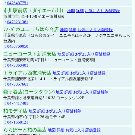
：
0476487751
市川駅前店（ダイエー市川）
地図
詳細
お気に入り店舗登録
市川市市川1-4-10ダイエー市川 6階
：
0473231361
ｿﾌﾄﾊﾞﾝｸユニモちはら台店
地図
詳細
お気に入り店舗登録
千葉県市原市ちはら台西３-４ ユニモちはら台2F ノジマユニモちはら
台店内
：
0436760050
ニューコースト新浦安店
地図
詳細
お気に入り店舗登録
千葉県浦安市明海4丁目1-1ニューコースト新浦安3階
：
0473063401
トライアル西友浦安店
地図
詳細
お気に入り店舗登録
千葉県浦安市北栄1-14-1 トライアル西友浦安店3F
：
0473057661
鎌ヶ谷店(ヨークタウン)
地図
詳細
お気に入り店舗解除
千葉県鎌ヶ谷東道野辺5-16-38 ヨークタウン2F
：
0474417481
柏モディ店
地図
詳細
お気に入り店舗解除
千葉県柏市柏1丁目2-26 柏モディ4F
：
0471668121
ららぽーと柏の葉店
地図
詳細
お気に入り店舗登録