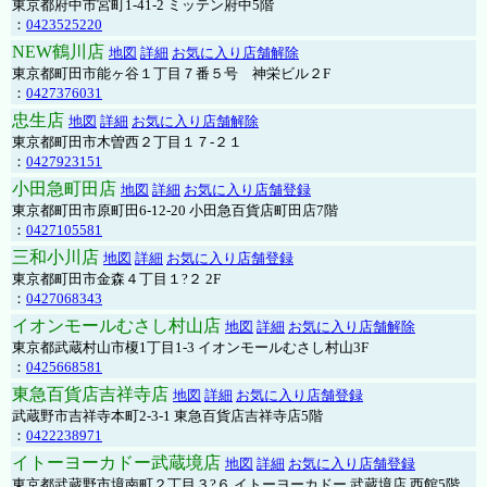
東京都府中市宮町1-41-2 ミッテン府中5階
：
0423525220
NEW鶴川店
地図
詳細
お気に入り店舗解除
東京都町田市能ヶ谷１丁目７番５号 神栄ビル２F
：
0427376031
忠生店
地図
詳細
お気に入り店舗解除
東京都町田市木曽西２丁目１７-２１
：
0427923151
小田急町田店
地図
詳細
お気に入り店舗登録
東京都町田市原町田6-12-20 小田急百貨店町田店7階
：
0427105581
三和小川店
地図
詳細
お気に入り店舗登録
東京都町田市金森４丁目１?２ 2F
：
0427068343
イオンモールむさし村山店
地図
詳細
お気に入り店舗解除
東京都武蔵村山市榎1丁目1-3 イオンモールむさし村山3F
：
0425668581
東急百貨店吉祥寺店
地図
詳細
お気に入り店舗登録
武蔵野市吉祥寺本町2-3-1 東急百貨店吉祥寺店5階
：
0422238971
イトーヨーカドー武蔵境店
地図
詳細
お気に入り店舗登録
東京都武蔵野市境南町２丁目３?６ イトーヨーカドー 武蔵境店 西館5階