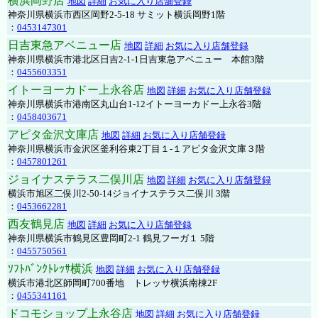
横浜岡野店
地図
詳細
お気に入り店舗登録
神奈川県横浜市西区岡野2-5-18 サミット横浜岡野1階
：
0453147301
日吉東急アベニュー店
地図
詳細
お気に入り店舗登録
神奈川県横浜市港北区日吉2-1-1日吉東急アベニュー 本館3階
：
0455603351
イトーヨーカドー上永谷店
地図
詳細
お気に入り店舗登録
神奈川県横浜市港南区丸山台1-12イトーヨーカドー上永谷3階
：
0458403671
アピタ金沢文庫店
地図
詳細
お気に入り店舗登録
神奈川県横浜市金沢区釜利谷東2丁目１-１アピタ金沢文庫３階
：
0457801261
ジョイナステラス二俣川店
地図
詳細
お気に入り店舗登録
横浜市旭区二俣川2-50-14ジョイナステラス二俣川 3階
：
0453662281
西友鶴見店
地図
詳細
お気に入り店舗登録
神奈川県横浜市鶴見区豊岡町2-1 鶴見フーガ１ 5階
：
0455750561
ｿﾌﾄﾊﾞﾝｸﾄﾚｯｻ横浜
地図
詳細
お気に入り店舗登録
横浜市港北区師岡町700番地 トレッサ横浜南棟2F
：
0455341161
ドコモショップ上永谷店
地図
詳細
お気に入り店舗登録