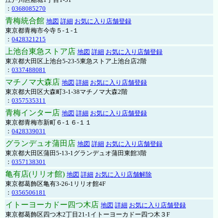
：
0368085270
青梅統合館
地図
詳細
お気に入り店舗登録
東京都青梅市今寺５-１-１
：
0428321215
上池台東急ストア店
地図
詳細
お気に入り店舗登録
東京都大田区上池台5-23-5東急ストア上池台店2階
：
0337488081
マチノマ大森店
地図
詳細
お気に入り店舗登録
東京都大田区大森町3-1-38マチノマ大森2階
：
0357535311
青梅インター店
地図
詳細
お気に入り店舗登録
東京都青梅市新町６-１６-１１
：
0428339031
グランデュオ蒲田店
地図
詳細
お気に入り店舗登録
東京都大田区蒲田5-13-1グランデュオ蒲田東館3階
：
0357138301
亀有店(リリオ館)
地図
詳細
お気に入り店舗解除
東京都葛飾区亀有3-26-1リリオ館4F
：
0356506181
イトーヨーカドー四つ木店
地図
詳細
お気に入り店舗登録
東京都葛飾区四つ木2丁目21-1イトーヨーカドー四つ木３F