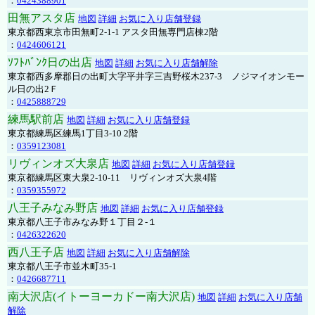
：
0424388901
田無アスタ店
地図
詳細
お気に入り店舗登録
東京都西東京市田無町2-1-1 アスタ田無専門店棟2階
：
0424606121
ｿﾌﾄﾊﾞﾝｸ日の出店
地図
詳細
お気に入り店舗解除
東京都西多摩郡日の出町大字平井字三吉野桜木237-3 ノジマイオンモー
ル日の出2Ｆ
：
0425888729
練馬駅前店
地図
詳細
お気に入り店舗登録
東京都練馬区練馬1丁目3-10 2階
：
0359123081
リヴィンオズ大泉店
地図
詳細
お気に入り店舗登録
東京都練馬区東大泉2-10-11 リヴィンオズ大泉4階
：
0359355972
八王子みなみ野店
地図
詳細
お気に入り店舗登録
東京都八王子市みなみ野１丁目２-１
：
0426322620
西八王子店
地図
詳細
お気に入り店舗解除
東京都八王子市並木町35-1
：
0426687711
南大沢店(イトーヨーカドー南大沢店)
地図
詳細
お気に入り店舗
解除