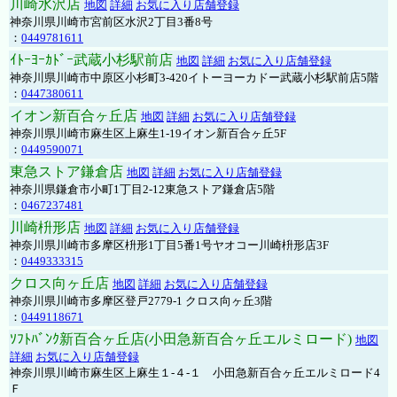
川崎水沢店
地図
詳細
お気に入り店舗登録
神奈川県川崎市宮前区水沢2丁目3番8号
：
0449781611
ｲﾄｰﾖｰｶﾄﾞｰ武蔵小杉駅前店
地図
詳細
お気に入り店舗登録
神奈川県川崎市中原区小杉町3-420イトーヨーカドー武蔵小杉駅前店5階
：
0447380611
イオン新百合ヶ丘店
地図
詳細
お気に入り店舗登録
神奈川県川崎市麻生区上麻生1-19イオン新百合ヶ丘5F
：
0449590071
東急ストア鎌倉店
地図
詳細
お気に入り店舗登録
神奈川県鎌倉市小町1丁目2-12東急ストア鎌倉店5階
：
0467237481
川崎枡形店
地図
詳細
お気に入り店舗登録
神奈川県川崎市多摩区枡形1丁目5番1号ヤオコー川崎枡形店3F
：
0449333315
クロス向ヶ丘店
地図
詳細
お気に入り店舗登録
神奈川県川崎市多摩区登戸2779-1 クロス向ヶ丘3階
：
0449118671
ｿﾌﾄﾊﾞﾝｸ新百合ヶ丘店(小田急新百合ヶ丘エルミロード)
地図
詳細
お気に入り店舗登録
神奈川県川崎市麻生区上麻生１-４-１ 小田急新百合ヶ丘エルミロード4
Ｆ