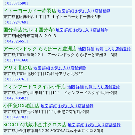
：
0356715901
イトーヨーカドー赤羽店
地図
詳細
お気に入り店舗登録
東京都北区赤羽西１丁目７-１イトーヨーカドー赤羽5階
：
0359247691
国分寺店(セレオ国分寺)
地図
詳細
お気に入り店舗解除
東京都国分寺市南町３-２０-３
：
0423266511
アーバンドック ららぽーと豊洲店
地図
詳細
お気に入り店舗登録
東京都江東区豊洲2-2-1 アーバンドック ららぽーと豊洲３ 3階
：
0351441660
アリオ北砂店
地図
詳細
お気に入り店舗解除
東京都江東区北砂2丁目17番1号アリオ北砂2F
：
0356537611
イオンフードスタイル小平店
地図
詳細
お気に入り店舗登録
東京都小平市小川東町2丁目12-1 イオンフードスタイル小平2階
：
0423485821
小田急OX狛江店
地図
詳細
お気に入り店舗登録
東京都狛江市元和泉1丁目2-1小田急OX狛江店2階
：
0354977031
SOCOLA武蔵小金井クロス店
地図
詳細
お気に入り店舗登録
東京都小金井市本町6-2-30 SOCOLA武蔵小金井クロス3階