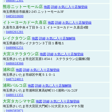
：
0480872501
熊谷ニットーモール店
地図
詳細
お気に入り店舗登録
埼玉県熊谷市銀座2-245 ニットーモール3F
：
0485010600
イトーヨーカドー久喜店
地図
詳細
お気に入り店舗登録
久喜市久喜中央４丁目９-１１ イトーヨーカドー 久喜店4階
：
0480261281
レイクタウン店
地図
詳細
お気に入り店舗解除
埼玉県越谷市レイクタウン３丁目１番地１
：
0489901251
大宮ステラタウン店
地図
詳細
お気に入り店舗登録
埼玉県さいたま市北区宮原1-854-1 ステラタウン公園棟2階
：
0486618366
浦和店
地図
詳細
お気に入り店舗登録
埼玉県さいたま市緑区中尾５１０-１
：
0487124811
浦和パルコ店
地図
詳細
お気に入り店舗解除
埼玉県さいたま市浦和区東高砂町11-1浦和パルコ2F
：
0488111351
大宮タカシマヤ店
地図
詳細
お気に入り店舗登録
埼玉県さいたま市大宮区大門町1-32大宮タカシマヤ５階
：
0486585871