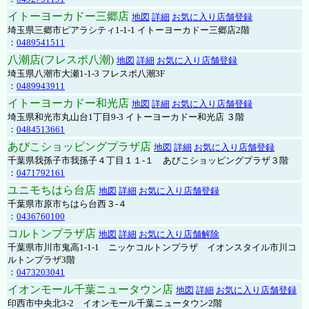
イトーヨーカドー三郷店
地図
詳細
お気に入り店舗登録
埼玉県三郷市ピアラシティ1-1-1 イトーヨーカドー三郷店2階
：
0489541511
八潮店(フレスポ八潮)
地図
詳細
お気に入り店舗登録
埼玉県八潮市大瀬1-1-3 フレスポ八潮3F
：
0489943911
イトーヨーカドー和光店
地図
詳細
お気に入り店舗登録
埼玉県和光市丸山台1丁目9-3 イトーヨーカドー和光店 ３階
：
0484513661
あびこショッピングプラザ店
地図
詳細
お気に入り店舗登録
千葉県我孫子市我孫子４丁目１１-１ あびこショッピングプラザ３階
：
0471792161
ユニモちはら台店
地図
詳細
お気に入り店舗登録
千葉県市原市ちはら台西３-４
：
0436760100
コルトンプラザ店
地図
詳細
お気に入り店舗解除
千葉県市川市鬼高1-1-1 ニッケコルトンプラザ イオンスタイル市川コ
ルトンプラザ3階
：
0473203041
イオンモール千葉ニュータウン店
地図
詳細
お気に入り店舗登録
印西市中央北3-2 イオンモール千葉ニュータウン2階