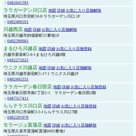
：
0482641591
ララガーデン川口店
地図
詳細
お気に入り店舗解除
埼玉県川口市宮町18-9 ララガーデン川口 2F
：
0482406101
川越西店
地図
詳細
お気に入り店舗解除
埼玉県川越市的場新町21番地10
：
0492390081
まるひろ川越店
地図
詳細
お気に入り店舗登録
川越市新富町2-6-1まるひろ川越6階
：
0492272021
ウニクス川越店
地図
詳細
お気に入り店舗解除
埼玉県川越市新宿町1-17-1 ウニクス川越2F
：
0492491551
ララガーデン春日部店
地図
詳細
お気に入り店舗登録
埼玉県春日部市南1丁目1-1 ララガーデン春日部2階
：
0487317411
ららテラス川口店
地図
詳細
お気に入り店舗登録
埼玉県川口市栄町3-5-1ららテラス川口7階
：
0482291979
モラージュ菖蒲店
地図
詳細
お気に入り店舗解除
埼玉県久喜市菖蒲町菖蒲6005番地1