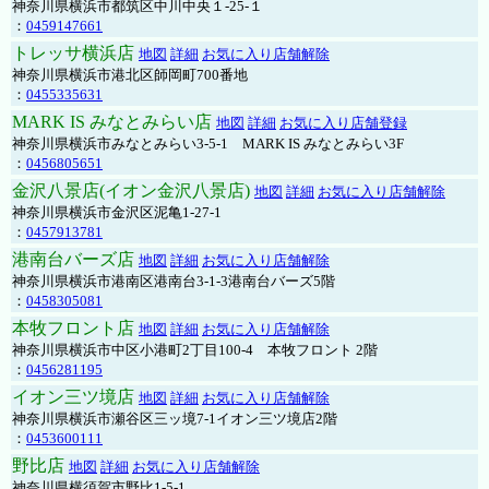
神奈川県横浜市都筑区中川中央１-25-１
：
0459147661
トレッサ横浜店
地図
詳細
お気に入り店舗解除
神奈川県横浜市港北区師岡町700番地
：
0455335631
MARK IS みなとみらい店
地図
詳細
お気に入り店舗登録
神奈川県横浜市みなとみらい3-5-1 MARK IS みなとみらい3F
：
0456805651
金沢八景店(イオン金沢八景店)
地図
詳細
お気に入り店舗解除
神奈川県横浜市金沢区泥亀1-27-1
：
0457913781
港南台バーズ店
地図
詳細
お気に入り店舗解除
神奈川県横浜市港南区港南台3-1-3港南台バーズ5階
：
0458305081
本牧フロント店
地図
詳細
お気に入り店舗解除
神奈川県横浜市中区小港町2丁目100-4 本牧フロント 2階
：
0456281195
イオン三ツ境店
地図
詳細
お気に入り店舗解除
神奈川県横浜市瀬谷区三ッ境7-1イオン三ツ境店2階
：
0453600111
野比店
地図
詳細
お気に入り店舗解除
神奈川県横須賀市野比1-5-1