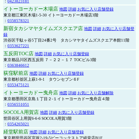
：
0423823181
イトーヨーカドー木場店
地図
詳細
お気に入り店舗登録
東京都江東区木場1-5-30 イトーヨーカドー木場店3階
：
0358578321
新宿タカシマヤタイムズスクエア店
地図
詳細
お気に入り店舗登
録
渋谷区千駄ヶ谷5丁目24番2号 タカシマヤタイムズスクエア本館11階
：
0353627221
五反田TOC店
地図
詳細
お気に入り店舗登録
東京都品川区西五反田 ７－２２－１７ TOCビル3階
：
0363846612
荻窪駅前店
地図
詳細
お気に入り店舗登録
東京都杉並区上萩1-9-1 タウンセブン６F
：
0353475121
イトーヨーカドー曳舟店
地図
詳細
お気に入り店舗解除
東京都墨田区京島１丁目２-１イトーヨーカドー曳舟店４階
：
0356551051
SOCOLA用賀店
地図
詳細
お気に入り店舗登録
世田谷区上用賀6-6-6 SOCOLA用賀3階
：
0354265021
経堂駅前店
地図
詳細
お気に入り店舗登録
東京都世田谷区宮坂2-19-5ピーコックストア経堂店B1F