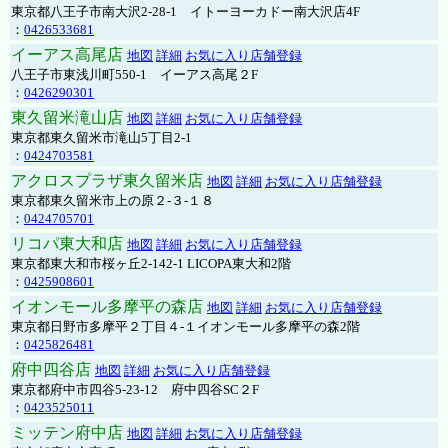
東京都八王子市南大沢2-28-1 イトーヨーカドー南大沢店4F
：
0426533681
イーアス高尾店
地図
詳細
お気に入り店舗登録
八王子市東浅川町550-1 イーアス高尾２F
：
0426290301
東久留米滝山店
地図
詳細
お気に入り店舗登録
東京都東久留米市滝山5丁目2-1
：
0424703581
アクロスプラザ東久留米店
地図
詳細
お気に入り店舗登録
東京都東久留米市上の原２-３-１８
：
0424705701
リコパ東大和店
地図
詳細
お気に入り店舗登録
東京都東大和市桜ヶ丘2-142-1 LICOPA東大和2階
：
0425908601
イオンモール多摩平の森店
地図
詳細
お気に入り店舗登録
東京都日野市多摩平２丁目４-１イオンモール多摩平の森2階
：
0425826481
府中四谷店
地図
詳細
お気に入り店舗登録
東京都府中市四谷5-23-12 府中四谷SC２F
：
0423525011
ミッテン府中店
地図
詳細
お気に入り店舗登録