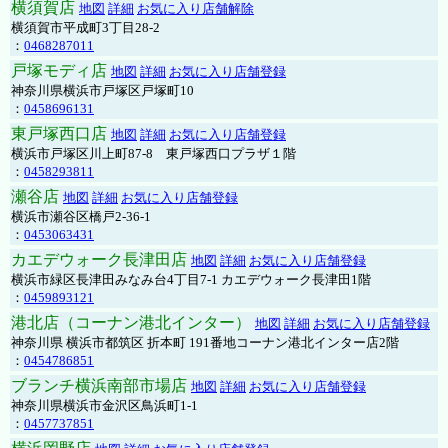
横須賀店
地図
詳細
お気に入り店舗解除
横須賀市平成町3丁目28-2
：
0468287011
戸塚モディ店
地図
詳細
お気に入り店舗登録
神奈川県横浜市戸塚区戸塚町10
：
0458696131
東戸塚西口店
地図
詳細
お気に入り店舗登録
横浜市戸塚区川上町87-8 東戸塚西口プラザ１階
：
0458293811
瀬谷店
地図
詳細
お気に入り店舗登録
横浜市瀬谷区橋戸2-36-1
：
0453063431
カエデウォーク長津田店
地図
詳細
お気に入り店舗登録
横浜市緑区長津田みなみ台4丁目7-1 カエデウォーク長津田1階
：
0459893121
港北店（コーナン港北インター）
地図
詳細
お気に入り店舗登録
神奈川県 横浜市都筑区 折本町 191番地コーナン港北インター店2階
：
0454786851
ブランチ横浜南部市場店
地図
詳細
お気に入り店舗登録
神奈川県横浜市金沢区鳥浜町1-1
：
0457737851