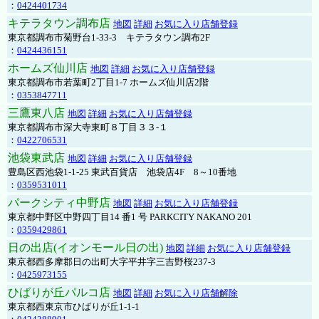
：
0424401734
キテラタウン調布店
地図
詳細
お気に入り店舗登録
東京都調布市菊野台1-33-3 キテラタウン調布2F
：
0424436151
ホームズ仙川店
地図
詳細
お気に入り店舗登録
東京都調布市若葉町2丁目1-7 ホームズ仙川店2階
：
0353847711
三鷹東八店
地図
詳細
お気に入り店舗登録
東京都調布市深大寺東町８丁目３３-１
：
0422706531
池袋東武店
地図
詳細
お気に入り店舗登録
豊島区西池袋1-1-25 東武百貨店 池袋店4F 8～10番地
：
0359531011
パークシティ中野店
地図
詳細
お気に入り店舗登録
東京都中野区中野四丁目14 番1 号 PARKCITY NAKANO 201
：
0359429861
日の出店(イオンモール日の出)
地図
詳細
お気に入り店舗登録
東京都西多摩郡日の出町大字平井字三吉野桜237-3
：
0425973155
ひばりが丘パルコ店
地図
詳細
お気に入り店舗解除
東京都西東京市ひばりが丘1-1-1