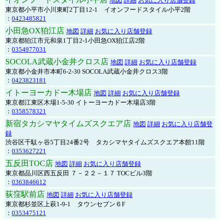
地図
詳細
お気に入り店舗登録
東京都小平市小川東町2丁目12-1 イオンフードスタイル小平2階
：
0423485821
小田急OX狛江店
地図
詳細
お気に入り店舗登録
東京都狛江市元和泉1丁目2-1小田急OX狛江店2階
：
0354977031
SOCOLA武蔵小金井クロス店
地図
詳細
お気に入り店舗登録
東京都小金井市本町6-2-30 SOCOLA武蔵小金井クロス3階
：
0423823181
イトーヨーカドー木場店
地図
詳細
お気に入り店舗登録
東京都江東区木場1-5-30 イトーヨーカドー木場店3階
：
0358578321
新宿タカシマヤタイムズスクエア店
地図
詳細
お気に入り店舗登
録
渋谷区千駄ヶ谷5丁目24番2号 タカシマヤタイムズスクエア本館11階
：
0353627221
五反田TOC店
地図
詳細
お気に入り店舗登録
東京都品川区西五反田 ７－２２－１７ TOCビル3階
：
0363846612
荻窪駅前店
地図
詳細
お気に入り店舗登録
東京都杉並区上萩1-9-1 タウンセブン６F
：
0353475121