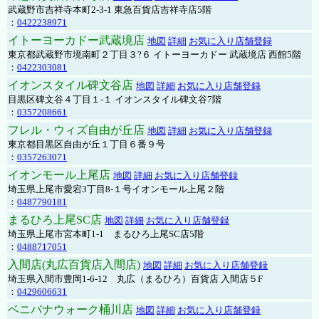
武蔵野市吉祥寺本町2-3-1 東急百貨店吉祥寺店5階
：
0422238971
イトーヨーカドー武蔵境店
地図
詳細
お気に入り店舗登録
東京都武蔵野市境南町２丁目３?６ イトーヨーカドー 武蔵境店 西館5階
：
0422303081
イオンスタイル碑文谷店
地図
詳細
お気に入り店舗登録
目黒区碑文谷４丁目１-１ イオンスタイル碑文谷7階
：
0357208661
フレル・ウィズ自由が丘店
地図
詳細
お気に入り店舗登録
東京都目黒区自由が丘１丁目６番９号
：
0357263071
イオンモール上尾店
地図
詳細
お気に入り店舗登録
埼玉県上尾市愛宕3丁目8-１号イオンモール上尾２階
：
0487790181
まるひろ上尾SC店
地図
詳細
お気に入り店舗登録
埼玉県上尾市宮本町1-1 まるひろ上尾SC店5階
：
0488717051
入間店(丸広百貨店入間店)
地図
詳細
お気に入り店舗登録
埼玉県入間市豊岡1-6-12 丸広（まるひろ）百貨店 入間店５F
：
0429606631
ベニバナウォーク桶川店
地図
詳細
お気に入り店舗登録