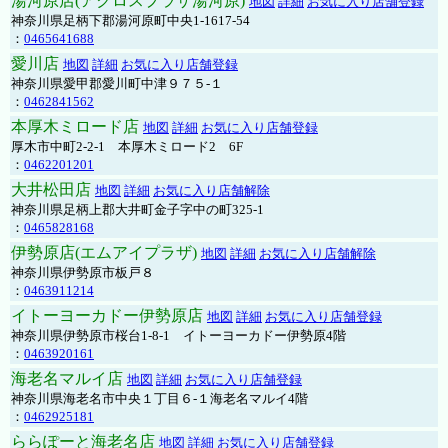
湯河原店(アクロスプラザ湯河原)
地図
詳細
お気に入り店舗登録
神奈川県足柄下郡湯河原町中央1-1617-54
：
0465641688
愛川店
地図
詳細
お気に入り店舗登録
神奈川県愛甲郡愛川町中津９７５-１
：
0462841562
本厚木ミロード店
地図
詳細
お気に入り店舗登録
厚木市中町2-2-1 本厚木ミロード2 6F
：
0462201201
大井松田店
地図
詳細
お気に入り店舗解除
神奈川県足柄上郡大井町金子字中の町325-1
：
0465828168
伊勢原店(エムアイプラザ)
地図
詳細
お気に入り店舗解除
神奈川県伊勢原市板戸８
：
0463911214
イトーヨーカドー伊勢原店
地図
詳細
お気に入り店舗登録
神奈川県伊勢原市桜台1-8-1 イトーヨーカドー伊勢原4階
：
0463920161
海老名マルイ店
地図
詳細
お気に入り店舗登録
神奈川県海老名市中央１丁目６-１海老名マルイ4階
：
0462925181
ららぽーと海老名店
地図
詳細
お気に入り店舗登録