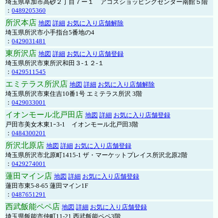
埼玉県草加市高砂２丁目７ー１ アコスショッピングセンター南館５階
：
0489205360
所沢本店
地図
詳細
お気に入り店舗解除
埼玉県所沢市小手指台5番地の4
：
0429031481
東所沢店
地図
詳細
お気に入り店舗登録
埼玉県所沢市東所沢和田３-１２-１
：
0429511545
エミテラス所沢店
地図
詳細
お気に入り店舗解除
埼玉県所沢市東住吉10番1号 エミテラス所沢 3階
：
0429033001
イオンモール北戸田店
地図
詳細
お気に入り店舗登録
戸田市美女木東1ｰ3‐1 イオンモール北戸田3階
：
0484300201
所沢北原店
地図
詳細
お気に入り店舗登録
埼玉県所沢市北原町1415-1 ザ・マーケットプレイス所沢北原2階
：
0429274001
蓮田マイン店
地図
詳細
お気に入り店舗登録
蓮田市東5-8-65 蓮田マイン1F
：
0487651291
西武飯能ペペ店
地図
詳細
お気に入り店舗登録
埼玉県飯能市仲町11-21 西武飯能ペペ3階