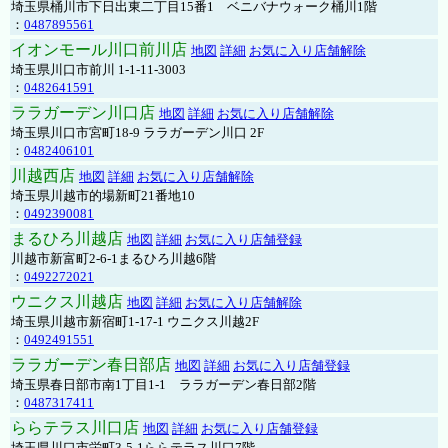
埼玉県桶川市下日出東二丁目15番1 ベニバナウォーク桶川1階
：
0487895561
イオンモール川口前川店
地図
詳細
お気に入り店舗解除
埼玉県川口市前川 1-1-11-3003
：
0482641591
ララガーデン川口店
地図
詳細
お気に入り店舗解除
埼玉県川口市宮町18-9 ララガーデン川口 2F
：
0482406101
川越西店
地図
詳細
お気に入り店舗解除
埼玉県川越市的場新町21番地10
：
0492390081
まるひろ川越店
地図
詳細
お気に入り店舗登録
川越市新富町2-6-1まるひろ川越6階
：
0492272021
ウニクス川越店
地図
詳細
お気に入り店舗解除
埼玉県川越市新宿町1-17-1 ウニクス川越2F
：
0492491551
ララガーデン春日部店
地図
詳細
お気に入り店舗登録
埼玉県春日部市南1丁目1-1 ララガーデン春日部2階
：
0487317411
ららテラス川口店
地図
詳細
お気に入り店舗登録
埼玉県川口市栄町3-5-1ららテラス川口7階