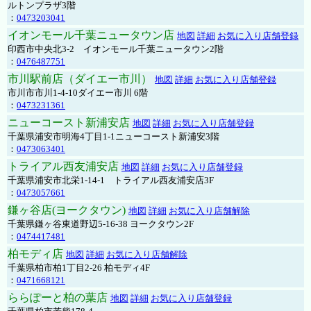
ルトンプラザ3階
：
0473203041
イオンモール千葉ニュータウン店
地図
詳細
お気に入り店舗登録
印西市中央北3-2 イオンモール千葉ニュータウン2階
：
0476487751
市川駅前店（ダイエー市川）
地図
詳細
お気に入り店舗登録
市川市市川1-4-10ダイエー市川 6階
：
0473231361
ニューコースト新浦安店
地図
詳細
お気に入り店舗登録
千葉県浦安市明海4丁目1-1ニューコースト新浦安3階
：
0473063401
トライアル西友浦安店
地図
詳細
お気に入り店舗登録
千葉県浦安市北栄1-14-1 トライアル西友浦安店3F
：
0473057661
鎌ヶ谷店(ヨークタウン)
地図
詳細
お気に入り店舗解除
千葉県鎌ヶ谷東道野辺5-16-38 ヨークタウン2F
：
0474417481
柏モディ店
地図
詳細
お気に入り店舗解除
千葉県柏市柏1丁目2-26 柏モディ4F
：
0471668121
ららぽーと柏の葉店
地図
詳細
お気に入り店舗登録