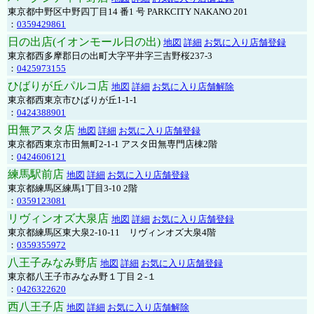
東京都中野区中野四丁目14 番1 号 PARKCITY NAKANO 201
：
0359429861
日の出店(イオンモール日の出)
地図
詳細
お気に入り店舗登録
東京都西多摩郡日の出町大字平井字三吉野桜237-3
：
0425973155
ひばりが丘パルコ店
地図
詳細
お気に入り店舗解除
東京都西東京市ひばりが丘1-1-1
：
0424388901
田無アスタ店
地図
詳細
お気に入り店舗登録
東京都西東京市田無町2-1-1 アスタ田無専門店棟2階
：
0424606121
練馬駅前店
地図
詳細
お気に入り店舗登録
東京都練馬区練馬1丁目3-10 2階
：
0359123081
リヴィンオズ大泉店
地図
詳細
お気に入り店舗登録
東京都練馬区東大泉2-10-11 リヴィンオズ大泉4階
：
0359355972
八王子みなみ野店
地図
詳細
お気に入り店舗登録
東京都八王子市みなみ野１丁目２-１
：
0426322620
西八王子店
地図
詳細
お気に入り店舗解除