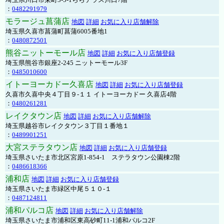
：
0482291979
モラージュ菖蒲店
地図
詳細
お気に入り店舗解除
埼玉県久喜市菖蒲町菖蒲6005番地1
：
0480872501
熊谷ニットーモール店
地図
詳細
お気に入り店舗登録
埼玉県熊谷市銀座2-245 ニットーモール3F
：
0485010600
イトーヨーカドー久喜店
地図
詳細
お気に入り店舗登録
久喜市久喜中央４丁目９-１１ イトーヨーカドー 久喜店4階
：
0480261281
レイクタウン店
地図
詳細
お気に入り店舗解除
埼玉県越谷市レイクタウン３丁目１番地１
：
0489901251
大宮ステラタウン店
地図
詳細
お気に入り店舗登録
埼玉県さいたま市北区宮原1-854-1 ステラタウン公園棟2階
：
0486618366
浦和店
地図
詳細
お気に入り店舗登録
埼玉県さいたま市緑区中尾５１０-１
：
0487124811
浦和パルコ店
地図
詳細
お気に入り店舗解除
埼玉県さいたま市浦和区東高砂町11-1浦和パルコ2F