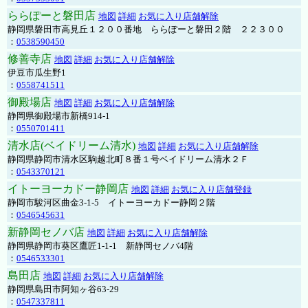
ららぽーと磐田店
地図
詳細
お気に入り店舗解除
静岡県磐田市高見丘１２００番地 ららぽーと磐田２階 ２２３００
：
0538590450
修善寺店
地図
詳細
お気に入り店舗解除
伊豆市瓜生野1
：
0558741511
御殿場店
地図
詳細
お気に入り店舗解除
静岡県御殿場市新橋914-1
：
0550701411
清水店(ベイドリーム清水)
地図
詳細
お気に入り店舗解除
静岡県静岡市清水区駒越北町８番１号ベイドリーム清水２Ｆ
：
0543370121
イトーヨーカドー静岡店
地図
詳細
お気に入り店舗登録
静岡市駿河区曲金3-1-5 イトーヨーカドー静岡２階
：
0546545631
新静岡セノバ店
地図
詳細
お気に入り店舗解除
静岡県静岡市葵区鷹匠1-1-1 新静岡セノバ4階
：
0546533301
島田店
地図
詳細
お気に入り店舗解除
静岡県島田市阿知ヶ谷63-29
：
0547337811