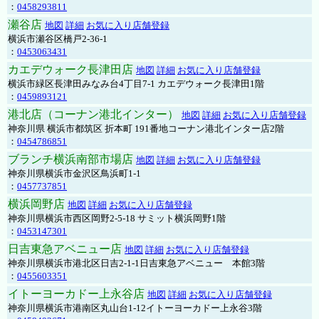
：
0458293811
瀬谷店
地図
詳細
お気に入り店舗登録
横浜市瀬谷区橋戸2-36-1
：
0453063431
カエデウォーク長津田店
地図
詳細
お気に入り店舗登録
横浜市緑区長津田みなみ台4丁目7-1 カエデウォーク長津田1階
：
0459893121
港北店（コーナン港北インター）
地図
詳細
お気に入り店舗登録
神奈川県 横浜市都筑区 折本町 191番地コーナン港北インター店2階
：
0454786851
ブランチ横浜南部市場店
地図
詳細
お気に入り店舗登録
神奈川県横浜市金沢区鳥浜町1-1
：
0457737851
横浜岡野店
地図
詳細
お気に入り店舗登録
神奈川県横浜市西区岡野2-5-18 サミット横浜岡野1階
：
0453147301
日吉東急アベニュー店
地図
詳細
お気に入り店舗登録
神奈川県横浜市港北区日吉2-1-1日吉東急アベニュー 本館3階
：
0455603351
イトーヨーカドー上永谷店
地図
詳細
お気に入り店舗登録
神奈川県横浜市港南区丸山台1-12イトーヨーカドー上永谷3階