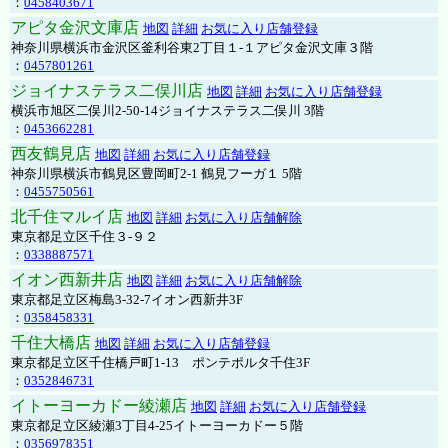
：
0458403671
アピタ金沢文庫店
地図
詳細
お気に入り店舗登録
神奈川県横浜市金沢区釜利谷東2丁目１-１アピタ金沢文庫３階
：
0457801261
ジョイナステラス二俣川店
地図
詳細
お気に入り店舗登録
横浜市旭区二俣川2-50-14ジョイナステラス二俣川 3階
：
0453662281
西友鶴見店
地図
詳細
お気に入り店舗登録
神奈川県横浜市鶴見区豊岡町2-1 鶴見フーガ１ 5階
：
0455750561
北千住マルイ店
地図
詳細
お気に入り店舗解除
東京都足立区千住３-９２
：
0338887571
イオン西新井店
地図
詳細
お気に入り店舗解除
東京都足立区梅島3-32-7イオン西新井3F
：
0358458331
千住大橋店
地図
詳細
お気に入り店舗登録
東京都足立区千住橋戸町1-13 ポンテポルタ千住3F
：
0352846731
イトーヨーカドー綾瀬店
地図
詳細
お気に入り店舗登録
東京都足立区綾瀬3丁目4-25イトーヨーカドー５階
：
0356978351