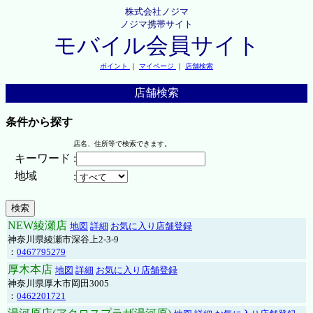
株式会社ノジマ
ノジマ携帯サイト
モバイル会員サイト
ポイント
｜
マイページ
｜
店舗検索
店舗検索
条件から探す
店名、住所等で検索できます。
キーワード
:
地域
:
NEW綾瀬店
地図
詳細
お気に入り店舗登録
神奈川県綾瀬市深谷上2-3-9
：
0467795279
厚木本店
地図
詳細
お気に入り店舗登録
神奈川県厚木市岡田3005
：
0462201721