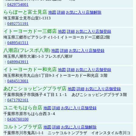
：
0429754001
ららぽーと富士見店
地図
詳細
お気に入り店舗解除
埼玉県富士見市山室1-1313
：
0492751191
イトーヨーカドー三郷店
地図
詳細
お気に入り店舗登録
埼玉県三郷市ピアラシティ1-1-1 イトーヨーカドー三郷店2階
：
0489541511
八潮店(フレスポ八潮)
地図
詳細
お気に入り店舗登録
埼玉県八潮市大瀬1-1-3 フレスポ八潮3F
：
0489943911
イトーヨーカドー和光店
地図
詳細
お気に入り店舗登録
埼玉県和光市丸山台1丁目9-3 イトーヨーカドー和光店 ３階
：
0484513661
あびこショッピングプラザ店
地図
詳細
お気に入り店舗登録
千葉県我孫子市我孫子４丁目１１-１ あびこショッピングプラザ３階
：
0471792161
ユニモちはら台店
地図
詳細
お気に入り店舗登録
千葉県市原市ちはら台西３-４
：
0436760100
コルトンプラザ店
地図
詳細
お気に入り店舗解除
千葉県市川市鬼高1-1-1 ニッケコルトンプラザ イオンスタイル市川コ