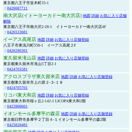
東京都八王子市並木町35-1
：
0426687711
南大沢店(イトーヨーカドー南大沢店)
地図
詳細
お気に入り店舗
解除
東京都八王子市南大沢2-28-1 イトーヨーカドー南大沢店4F
：
0426533681
イーアス高尾店
地図
詳細
お気に入り店舗登録
八王子市東浅川町550-1 イーアス高尾２F
：
0426290301
東久留米滝山店
地図
詳細
お気に入り店舗登録
東京都東久留米市滝山5丁目2-1
：
0424703581
アクロスプラザ東久留米店
地図
詳細
お気に入り店舗登録
東京都東久留米市上の原２-３-１８
：
0424705701
リコパ東大和店
地図
詳細
お気に入り店舗登録
東京都東大和市桜ヶ丘2-142-1 LICOPA東大和2階
：
0425908601
イオンモール多摩平の森店
地図
詳細
お気に入り店舗登録
東京都日野市多摩平２丁目４-１イオンモール多摩平の森2階
：
0425826481