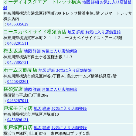
オーディオスクエア トレッサ横浜
地図
詳細
お気に入り店舗登
録
神奈川県横浜市港北区師岡町700 トレッサ横浜南棟3階 ノジマ トレッサ
横浜店内
：
0455335629
コースカベイサイド横須賀店
地図
詳細
お気に入り店舗登録
神奈川県横須賀市本町２-１-１２コースカベイサイドストアーズ3階
：
0468201511
権太坂店
地図
詳細
お気に入り店舗解除
神奈川県横浜市保土ケ谷区権太坂 3-1-3
：
0457305731
ホームズ鶴見店
地図
詳細
お気に入り店舗解除
神奈川県横浜市鶴見区岸谷3丁目9-1 島忠ホームズ横浜鶴見店2階
：
0455842261
横須賀店
地図
詳細
お気に入り店舗解除
横須賀市平成町3丁目28-2
：
0468287011
戸塚モディ店
地図
詳細
お気に入り店舗登録
神奈川県横浜市戸塚区戸塚町10
：
0458696131
東戸塚西口店
地図
詳細
お気に入り店舗登録
横浜市戸塚区川上町87-8 東戸塚西口プラザ１階