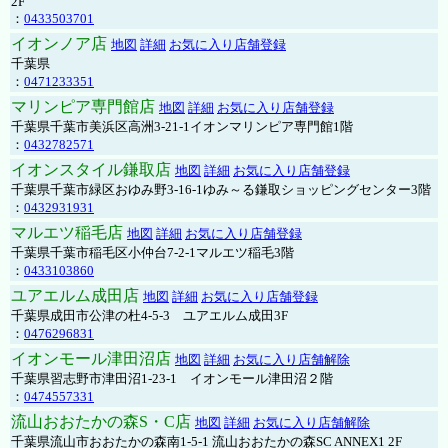
2F
：
0433503701
イオンノア店
地図
詳細
お気に入り店舗登録
千葉県
：
0471233351
マリンピア専門館店
地図
詳細
お気に入り店舗登録
千葉県千葉市美浜区高洲3-21-1イオンマリンピア専門館1階
：
0432782571
イオンスタイル鎌取店
地図
詳細
お気に入り店舗登録
千葉県千葉市緑区おゆみ野3-16-1ゆみ～る鎌取ショッピングセンター3階
：
0432931931
マルエツ稲毛店
地図
詳細
お気に入り店舗登録
千葉県千葉市稲毛区小仲台7-2-1マルエツ稲毛3階
：
0433103860
ユアエルム成田店
地図
詳細
お気に入り店舗登録
千葉県成田市公津の杜4-5-3 ユアエルム成田3F
：
0476296831
イオンモール津田沼店
地図
詳細
お気に入り店舗解除
千葉県習志野市津田沼1-23-1 イオンモール津田沼２階
：
0474557331
流山おおたかの森S・C店
地図
詳細
お気に入り店舗解除
千葉県流山市おおたかの森南1-5-1 流山おおたかの森SC ANNEX1 2F