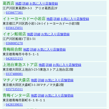
葛西店
地図
詳細
お気に入り店舗登録
江戸川区東葛西9-3-3 アリオ葛西店2F
：
0356677301
イトーヨーカドー小岩店
地図
詳細
お気に入り店舗登録
東京都江戸川区西小岩1-24-1イトーヨーカドー小岩5階
：
0356125051
イオン船堀店
地図
詳細
お気に入り店舗登録
江戸川区船堀1丁目1-51
：
0368085270
青梅統合館
地図
詳細
お気に入り店舗登録
東京都青梅市今寺５-１-１
：
0428321215
上池台東急ストア店
地図
詳細
お気に入り店舗登録
東京都大田区上池台5-23-5東急ストア上池台店2階
：
0337488081
マチノマ大森店
地図
詳細
お気に入り店舗登録
東京都大田区大森町3-1-38マチノマ大森2階
：
0357535311
青梅インター店
地図
詳細
お気に入り店舗登録
東京都青梅市新町６-１６-１１
：
0428339031