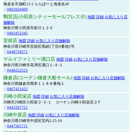
海老名市扇町13-1 ららぽーと海老名4F
：
0462920400
鴨宮店(小田原シティーモールフレスポ)
地図
詳細
お気に入り店
舗解除
神奈川県小田原市前川１２０
：
0465452345
宮前店
地図
詳細
お気に入り店舗解除
神奈川県川崎市宮前区馬絹1丁目9番地5号
：
0448718371
マルイファミリー溝口店
地図
詳細
お気に入り店舗解除
神奈川県川崎市高津区溝口１-４-１
：
0448222525
鎌倉店(コーナン鎌倉大船モール)
地図
詳細
お気に入り店舗解除
神奈川県鎌倉市岡本１１８８番地１
：
0467421422
川崎小田栄店
地図
詳細
お気に入り店舗解除
川崎市川崎区小田栄２‐３‐１ コーナン川崎小田栄店２Ｆ
：
0443287721
川崎中原店
地図
詳細
お気に入り店舗解除
神奈川県川崎市中原区宮内2-25-18
：
0447501711