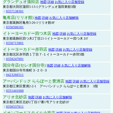
グランデュオ蒲田店
地図
詳細
お気に入り店舗登録
東京都大田区蒲田5-13-1グランデュオ蒲田東館3階
：
0357138301
亀有店(リリオ館)
地図
詳細
お気に入り店舗解除
東京都葛飾区亀有3-26-1リリオ館4F
：
0356506181
イトーヨーカドー四つ木店
地図
詳細
お気に入り店舗登録
東京都葛飾区四つ木2丁目21-1イトーヨーカドー四つ木３F
：
0356715901
イトーヨーカドー赤羽店
地図
詳細
お気に入り店舗登録
東京都北区赤羽西１丁目７-１イトーヨーカドー赤羽5階
：
0359247691
国分寺店(セレオ国分寺)
地図
詳細
お気に入り店舗解除
東京都国分寺市南町３-２０-３
：
0423266511
アーバンドック ららぽーと豊洲店
地図
詳細
お気に入り店舗登録
東京都江東区豊洲2-2-1 アーバンドック ららぽーと豊洲３ 3階
：
0351441660
アリオ北砂店
地図
詳細
お気に入り店舗解除
東京都江東区北砂2丁目17番1号アリオ北砂2F
：
0356537611
イオンフードスタイル小平店