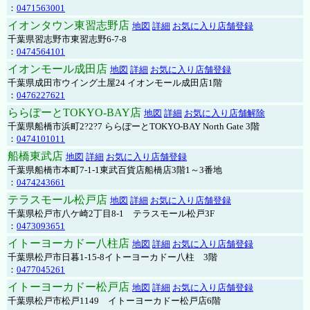
：
0471563001
イオンタウン東習志野店
地図
詳細
お気に入り店舗登録
千葉県習志野市東習志野6-7-8
：
0474564101
イオンモール成田店
地図
詳細
お気に入り店舗登録
千葉県成田市ウイング土屋24 イオンモール成田店1階
：
0476227621
ららぽーとTOKYO-BAY店
地図
詳細
お気に入り店舗解除
千葉県船橋市浜町2?2?7 ららぽーとTOKYO-BAY North Gate 3階
：
0474101011
船橋東武店
地図
詳細
お気に入り店舗登録
千葉県船橋市本町7-1-1東武百貨店船橋店3階1～3番地
：
0474243661
テラスモール松戸店
地図
詳細
お気に入り店舗登録
千葉県松戸市八ケ崎2丁目8-1 テラスモール松戸3F
：
0473093651
イトーヨーカドー八柱店
地図
詳細
お気に入り店舗登録
千葉県松戸市日暮1-15-8イトーヨーカドー八柱 3階
：
0477045261
イトーヨーカドー松戸店
地図
詳細
お気に入り店舗登録
千葉県松戸市松戸1149 イトーヨーカドー松戸店6階