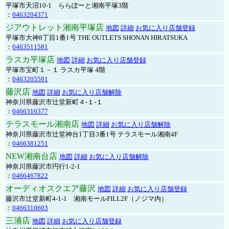
平塚市天沼10-1 ららぽーと湘南平塚3階
：
0463204371
ジアウトレット湘南平塚店
地図
詳細
お気に入り店舗登録
平塚市大神8丁目1番1号 THE OUTLETS SHONAN HIRATSUKA
：
0463511581
ラスカ平塚店
地図
詳細
お気に入り店舗登録
平塚市宝町１－１ ラスカ平塚 4階
：
0463205581
藤沢店
地図
詳細
お気に入り店舗解除
神奈川県藤沢市辻堂新町４-１-１
：
0466316377
テラスモール湘南店
地図
詳細
お気に入り店舗解除
神奈川県藤沢市辻堂神台1丁目3番1号 テラスモール湘南4F
：
0466381251
NEW湘南台店
地図
詳細
お気に入り店舗解除
神奈川県藤沢市円行1-2-1
：
0466467822
オーディオスクエア藤沢
地図
詳細
お気に入り店舗登録
藤沢市辻堂新町4-1-1 湘南モールFILL2F（ノジマ内）
：
0466310603
三浦店
地図
詳細
お気に入り店舗登録