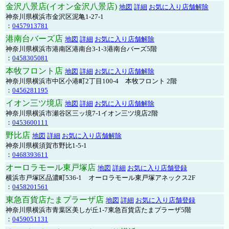
金沢八景店(イオン金沢八景店)
地図
詳細
お気に入り店舗解除
神奈川県横浜市金沢区泥亀1-27-1
：
0457913781
港南台バーズ店
地図
詳細
お気に入り店舗解除
神奈川県横浜市港南区港南台3-1-3港南台バーズ5階
：
0458305081
本牧フロント店
地図
詳細
お気に入り店舗解除
神奈川県横浜市中区小港町2丁目100-4 本牧フロント 2階
：
0456281195
イオン三ツ境店
地図
詳細
お気に入り店舗解除
神奈川県横浜市瀬谷区三ッ境7-1イオン三ツ境店2階
：
0453600111
野比店
地図
詳細
お気に入り店舗解除
神奈川県横須賀市野比1-5-1
：
0468393611
オーロラモール東戸塚店
地図
詳細
お気に入り店舗登録
横浜市戸塚区品濃町536-1 オーロラモール東戸塚アネックス2F
：
0458201561
東急百貨店たまプラーザ店
地図
詳細
お気に入り店舗登録
神奈川県横浜市青葉区美しが丘1-7東急百貨店たまプラーザ5階
：
0459051131