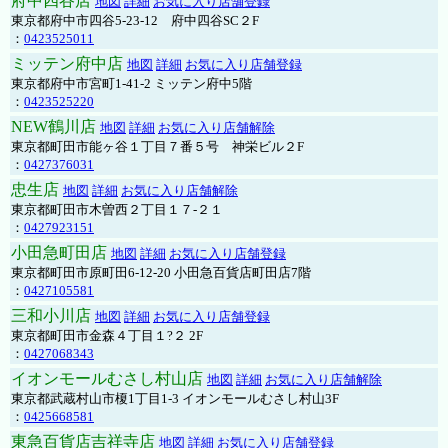
府中四谷店
地図
詳細
お気に入り店舗登録
東京都府中市四谷5-23-12 府中四谷SC２F
：
0423525011
ミッテン府中店
地図
詳細
お気に入り店舗登録
東京都府中市宮町1-41-2 ミッテン府中5階
：
0423525220
NEW鶴川店
地図
詳細
お気に入り店舗解除
東京都町田市能ヶ谷１丁目７番５号 神栄ビル２F
：
0427376031
忠生店
地図
詳細
お気に入り店舗解除
東京都町田市木曽西２丁目１７-２１
：
0427923151
小田急町田店
地図
詳細
お気に入り店舗登録
東京都町田市原町田6-12-20 小田急百貨店町田店7階
：
0427105581
三和小川店
地図
詳細
お気に入り店舗登録
東京都町田市金森４丁目１?２ 2F
：
0427068343
イオンモールむさし村山店
地図
詳細
お気に入り店舗解除
東京都武蔵村山市榎1丁目1-3 イオンモールむさし村山3F
：
0425668581
東急百貨店吉祥寺店
地図
詳細
お気に入り店舗登録