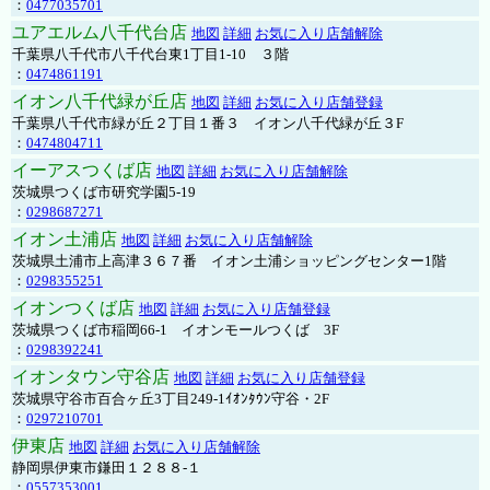
：
0477035701
ユアエルム八千代台店
地図
詳細
お気に入り店舗解除
千葉県八千代市八千代台東1丁目1-10 ３階
：
0474861191
イオン八千代緑が丘店
地図
詳細
お気に入り店舗登録
千葉県八千代市緑が丘２丁目１番３ イオン八千代緑が丘３F
：
0474804711
イーアスつくば店
地図
詳細
お気に入り店舗解除
茨城県つくば市研究学園5-19
：
0298687271
イオン土浦店
地図
詳細
お気に入り店舗解除
茨城県土浦市上高津３６７番 イオン土浦ショッピングセンター1階
：
0298355251
イオンつくば店
地図
詳細
お気に入り店舗登録
茨城県つくば市稲岡66-1 イオンモールつくば 3F
：
0298392241
イオンタウン守谷店
地図
詳細
お気に入り店舗登録
茨城県守谷市百合ヶ丘3丁目249-1ｲｵﾝﾀｳﾝ守谷・2F
：
0297210701
伊東店
地図
詳細
お気に入り店舗解除
静岡県伊東市鎌田１２８８-１
：
0557353001