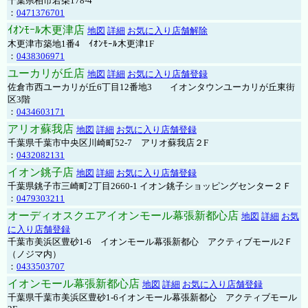
千葉県柏市若柴178-4
：
0471376701
ｲｵﾝﾓｰﾙ木更津店
地図
詳細
お気に入り店舗解除
木更津市築地1番4 ｲｵﾝﾓｰﾙ木更津1F
：
0438306971
ユーカリが丘店
地図
詳細
お気に入り店舗登録
佐倉市西ユーカリが丘6丁目12番地3 イオンタウンユーカリが丘東街
区3階
：
0434603171
アリオ蘇我店
地図
詳細
お気に入り店舗登録
千葉県千葉市中央区川崎町52-7 アリオ蘇我店２F
：
0432082131
イオン銚子店
地図
詳細
お気に入り店舗登録
千葉県銚子市三崎町2丁目2660-1 イオン銚子ショッピングセンター２Ｆ
：
0479303211
オーディオスクエアイオンモール幕張新都心店
地図
詳細
お気
に入り店舗登録
千葉市美浜区豊砂1-6 イオンモール幕張新都心 アクティブモール2Ｆ
（ノジマ内）
：
0433503707
イオンモール幕張新都心店
地図
詳細
お気に入り店舗登録
千葉県千葉市美浜区豊砂1-6イオンモール幕張新都心 アクティブモール