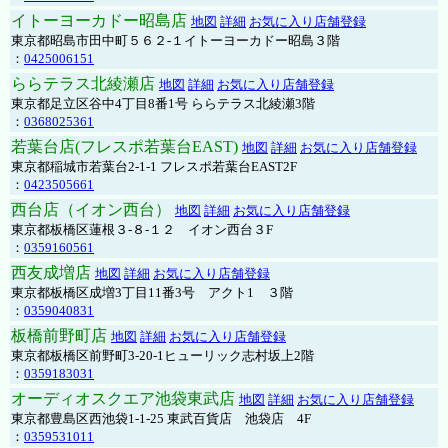
イトーヨーカドー昭島店
地図
詳細
お気に入り店舗登録
東京都昭島市田中町５６２-１イトーヨーカドー昭島３階
：
0425006151
ららテラス北綾瀬店
地図
詳細
お気に入り店舗登録
東京都足立区谷中4丁目8番1号 ららテラス北綾瀬3階
：
0368025361
若葉台店(フレスポ若葉台EAST)
地図
詳細
お気に入り店舗登録
東京都稲城市若葉台2-1-1 フレスポ若葉台EAST2F
：
0423505661
西台店（イオン西台）
地図
詳細
お気に入り店舗登録
東京都板橋区蓮根３-８-１２ イオン西台３F
：
0359160561
西友成増店
地図
詳細
お気に入り店舗登録
東京都板橋区成増3丁目11番3号 アクト1 ３階
：
0359040831
板橋前野町店
地図
詳細
お気に入り店舗登録
東京都板橋区前野町3-20-1ヒューリック志村坂上2階
：
0359183031
オーディオスクエア池袋東武店
地図
詳細
お気に入り店舗登録
東京都豊島区西池袋1-1-25 東武百貨店 池袋店 4F
：
0359531011