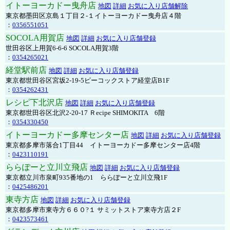
イトーヨーカドー曳舟店
地図
詳細
お気に入り店舗解除
東京都墨田区京島１丁目２-１イトーヨーカドー曳舟店４階
：
0356551051
SOCOLA用賀店
地図
詳細
お気に入り店舗登録
世田谷区上用賀6-6-6 SOCOLA用賀3階
：
0354265021
経堂駅前店
地図
詳細
お気に入り店舗登録
東京都世田谷区宮坂2-19-5ピーコックストア経堂店B1F
：
0354262431
レシピ下北沢店
地図
詳細
お気に入り店舗登録
東京都世田谷区北沢2-20-17 Ｒecipe SHIMOKITA 6階
：
0354330450
イトーヨーカドー多摩センター店
地図
詳細
お気に入り店舗登録
東京都多摩市落合1丁目44 イトーヨーカドー多摩センター店4階
：
0423110191
ららぽーと立川立飛店
地図
詳細
お気に入り店舗登録
東京都立川市泉町935番地の1 ららぽーと立川立飛1F
：
0425486201
東寺方店
地図
詳細
お気に入り店舗登録
東京都多摩市東寺方６６０?１ サミットストア東寺方店２F
：
0423573461