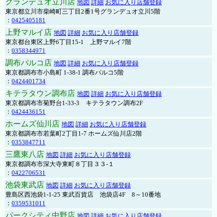
グランデュオ立川店
地図
詳細
お気に入り店舗登録
東京都立川市柴崎町三丁目2番1号グランデュオ立川5階
：
0425405181
上野マルイ店
地図
詳細
お気に入り店舗登録
東京都台東区上野6丁目15-1 上野マルイ7階
：
0358344971
調布パルコ店
地図
詳細
お気に入り店舗登録
東京都調布市小島町 1-38-1 調布パルコ5階
：
0424401734
キテラタウン調布店
地図
詳細
お気に入り店舗登録
東京都調布市菊野台1-33-3 キテラタウン調布2F
：
0424436151
ホームズ仙川店
地図
詳細
お気に入り店舗登録
東京都調布市若葉町2丁目1-7 ホームズ仙川店2階
：
0353847711
三鷹東八店
地図
詳細
お気に入り店舗登録
東京都調布市深大寺東町８丁目３３-１
：
0422706531
池袋東武店
地図
詳細
お気に入り店舗登録
豊島区西池袋1-1-25 東武百貨店 池袋店4F 8～10番地
：
0359531011
パークシティ中野店
地図
詳細
お気に入り店舗登録