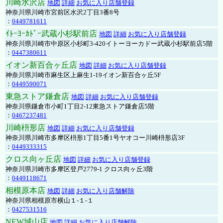
川崎水沢店
地図
詳細
お気に入り店舗登録
神奈川県川崎市宮前区水沢2丁目3番8号
：
0449781611
ｲﾄｰﾖｰｶﾄﾞｰ武蔵小杉駅前店
地図
詳細
お気に入り店舗登録
神奈川県川崎市中原区小杉町3-420イトーヨーカドー武蔵小杉駅前店5階
：
0447380611
イオン新百合ヶ丘店
地図
詳細
お気に入り店舗登録
神奈川県川崎市麻生区上麻生1-19イオン新百合ヶ丘5F
：
0449590071
東急ストア鎌倉店
地図
詳細
お気に入り店舗登録
神奈川県鎌倉市小町1丁目2-12東急ストア鎌倉店5階
：
0467237481
川崎枡形店
地図
詳細
お気に入り店舗登録
神奈川県川崎市多摩区枡形1丁目5番1号ヤオコー川崎枡形店3F
：
0449333315
クロス向ヶ丘店
地図
詳細
お気に入り店舗登録
神奈川県川崎市多摩区登戸2779-1 クロス向ヶ丘3階
：
0449118671
相模原本店
地図
詳細
お気に入り店舗解除
神奈川県相模原市横山１-１-１
：
0427531516
NEW城山店
地図
詳細
お気に入り店舗解除