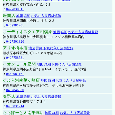
神奈川県相模原市緑区向原4-2-3
：
0427830611
座間店
地図
詳細
お気に入り店舗解除
神奈川県座間市小松原１-４３-２３
：
0462981701
オーディオスクエア相模原
地図
詳細
お気に入り店舗登録
神奈川県相模原市中央区横山1-1-1 ノジマ相模原本店内
：
0427301326
アリオ橋本店
地図
詳細
お気に入り店舗登録
相模原市緑区大山町1-22 アリオ橋本2階
：
0427758531
イオンモール座間
地図
詳細
お気に入り店舗登録
神奈川県座間市広野台2丁目10-4 イオンモール座間3階
：
0462981161
そよら湘南茅ヶ崎店
地図
詳細
お気に入り店舗登録
神奈川県茅ヶ崎市茅ヶ崎2‐7‐71 そよら湘南茅ヶ崎３F
：
0467846080
秦野店
地図
詳細
お気に入り店舗登録
神奈川県秦野市曽屋４７８４
：
0463831214
ららぽーと湘南平塚店
地図
詳細
お気に入り店舗登録