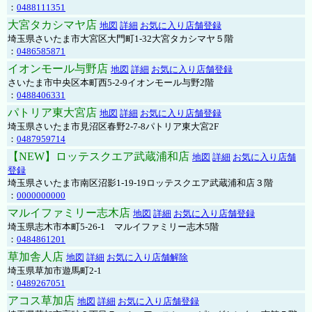
：
0488111351
大宮タカシマヤ店
地図
詳細
お気に入り店舗登録
埼玉県さいたま市大宮区大門町1-32大宮タカシマヤ５階
：
0486585871
イオンモール与野店
地図
詳細
お気に入り店舗登録
さいたま市中央区本町西5-2-9イオンモール与野2階
：
0488406331
パトリア東大宮店
地図
詳細
お気に入り店舗登録
埼玉県さいたま市見沼区春野2-7-8パトリア東大宮2F
：
0487959714
【NEW】ロッテスクエア武蔵浦和店
地図
詳細
お気に入り店舗
登録
埼玉県さいたま市南区沼影1-19-19ロッテスクエア武蔵浦和店３階
：
0000000000
マルイファミリー志木店
地図
詳細
お気に入り店舗登録
埼玉県志木市本町5-26-1 マルイファミリー志木5階
：
0484861201
草加舎人店
地図
詳細
お気に入り店舗解除
埼玉県草加市遊馬町2-1
：
0489267051
アコス草加店
地図
詳細
お気に入り店舗登録