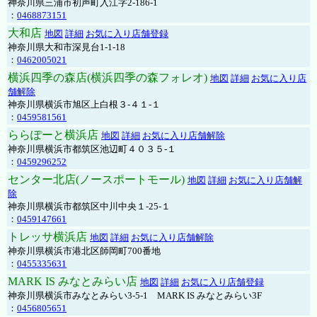
神奈川県三浦市初声町入江字2-186-1
：
0468873151
大和店
地図
詳細
お気に入り店舗登録
神奈川県大和市深見台1-1-18
：
0462005021
横浜四季の森店(横浜四季の森フォレオ)
地図
詳細
お気に入り店
舗解除
神奈川県横浜市旭区上白根３-４１-１
：
0459581561
ららぽーと横浜店
地図
詳細
お気に入り店舗解除
神奈川県横浜市都筑区池辺町４０３５-１
：
0459296252
センター北店(ノースポートモール)
地図
詳細
お気に入り店舗解
除
神奈川県横浜市都筑区中川中央１-25-１
：
0459147661
トレッサ横浜店
地図
詳細
お気に入り店舗解除
神奈川県横浜市港北区師岡町700番地
：
0455335631
MARK IS みなとみらい店
地図
詳細
お気に入り店舗登録
神奈川県横浜市みなとみらい3-5-1 MARK IS みなとみらい3F
：
0456805651