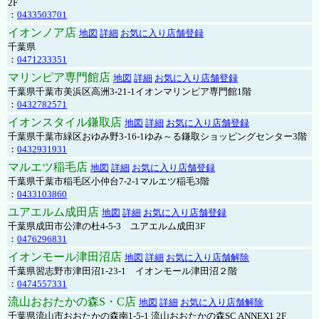
2F
：
0433503701
イオンノア店
地図
詳細
お気に入り店舗登録
千葉県
：
0471233351
マリンピア専門館店
地図
詳細
お気に入り店舗登録
千葉県千葉市美浜区高洲3-21-1イオンマリンピア専門館1階
：
0432782571
イオンスタイル鎌取店
地図
詳細
お気に入り店舗登録
千葉県千葉市緑区おゆみ野3-16-1ゆみ～る鎌取ショッピングセンター3階
：
0432931931
マルエツ稲毛店
地図
詳細
お気に入り店舗登録
千葉県千葉市稲毛区小仲台7-2-1マルエツ稲毛3階
：
0433103860
ユアエルム成田店
地図
詳細
お気に入り店舗登録
千葉県成田市公津の杜4-5-3 ユアエルム成田3F
：
0476296831
イオンモール津田沼店
地図
詳細
お気に入り店舗解除
千葉県習志野市津田沼1-23-1 イオンモール津田沼２階
：
0474557331
流山おおたかの森S・C店
地図
詳細
お気に入り店舗解除
千葉県流山市おおたかの森南1-5-1 流山おおたかの森SC ANNEX1 2F