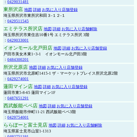
：
0429031481
東所沢店
地図
詳細
お気に入り店舗登録
埼玉県所沢市東所沢和田３-１２-１
：
0429511545
エミテラス所沢店
地図
詳細
お気に入り店舗解除
埼玉県所沢市東住吉10番1号 エミテラス所沢 3階
：
0429033001
イオンモール北戸田店
地図
詳細
お気に入り店舗登録
戸田市美女木東1ｰ3‐1 イオンモール北戸田3階
：
0484300201
所沢北原店
地図
詳細
お気に入り店舗登録
埼玉県所沢市北原町1415-1 ザ・マーケットプレイス所沢北原2階
：
0429274001
蓮田マイン店
地図
詳細
お気に入り店舗登録
蓮田市東5-8-65 蓮田マイン1F
：
0487651291
西武飯能ペペ店
地図
詳細
お気に入り店舗登録
埼玉県飯能市仲町11-21 西武飯能ペペ3階
：
0429754001
ららぽーと富士見店
地図
詳細
お気に入り店舗解除
埼玉県富士見市山室1-1313
：
0492751191