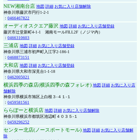
NEW湘南台店
地図
詳細
お気に入り店舗解除
神奈川県藤沢市円行1-2-1
：
0466467822
オーディオスクエア藤沢
地図
詳細
お気に入り店舗登録
藤沢市辻堂新町4-1-1 湘南モールFILL2F（ノジマ内）
：
0466310603
三浦店
地図
詳細
お気に入り店舗登録
神奈川県三浦市初声町入江字2-186-1
：
0468873151
大和店
地図
詳細
お気に入り店舗登録
神奈川県大和市深見台1-1-18
：
0462005021
横浜四季の森店(横浜四季の森フォレオ)
地図
詳細
お気に入り店
舗解除
神奈川県横浜市旭区上白根３-４１-１
：
0459581561
ららぽーと横浜店
地図
詳細
お気に入り店舗解除
神奈川県横浜市都筑区池辺町４０３５-１
：
0459296252
センター北店(ノースポートモール)
地図
詳細
お気に入り店舗解
除