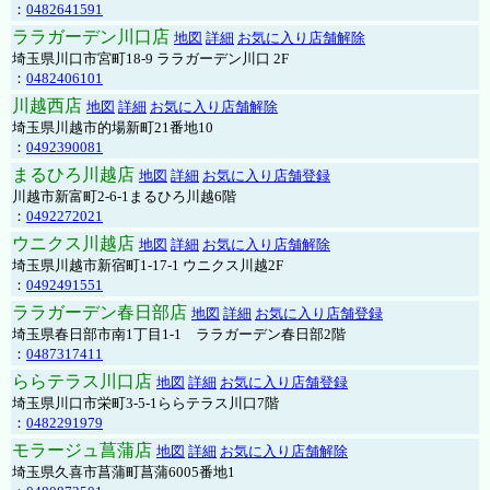
：
0482641591
ララガーデン川口店
地図
詳細
お気に入り店舗解除
埼玉県川口市宮町18-9 ララガーデン川口 2F
：
0482406101
川越西店
地図
詳細
お気に入り店舗解除
埼玉県川越市的場新町21番地10
：
0492390081
まるひろ川越店
地図
詳細
お気に入り店舗登録
川越市新富町2-6-1まるひろ川越6階
：
0492272021
ウニクス川越店
地図
詳細
お気に入り店舗解除
埼玉県川越市新宿町1-17-1 ウニクス川越2F
：
0492491551
ララガーデン春日部店
地図
詳細
お気に入り店舗登録
埼玉県春日部市南1丁目1-1 ララガーデン春日部2階
：
0487317411
ららテラス川口店
地図
詳細
お気に入り店舗登録
埼玉県川口市栄町3-5-1ららテラス川口7階
：
0482291979
モラージュ菖蒲店
地図
詳細
お気に入り店舗解除
埼玉県久喜市菖蒲町菖蒲6005番地1