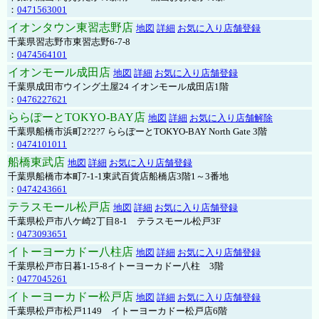
：
0471563001
イオンタウン東習志野店
地図
詳細
お気に入り店舗登録
千葉県習志野市東習志野6-7-8
：
0474564101
イオンモール成田店
地図
詳細
お気に入り店舗登録
千葉県成田市ウイング土屋24 イオンモール成田店1階
：
0476227621
ららぽーとTOKYO-BAY店
地図
詳細
お気に入り店舗解除
千葉県船橋市浜町2?2?7 ららぽーとTOKYO-BAY North Gate 3階
：
0474101011
船橋東武店
地図
詳細
お気に入り店舗登録
千葉県船橋市本町7-1-1東武百貨店船橋店3階1～3番地
：
0474243661
テラスモール松戸店
地図
詳細
お気に入り店舗登録
千葉県松戸市八ケ崎2丁目8-1 テラスモール松戸3F
：
0473093651
イトーヨーカドー八柱店
地図
詳細
お気に入り店舗登録
千葉県松戸市日暮1-15-8イトーヨーカドー八柱 3階
：
0477045261
イトーヨーカドー松戸店
地図
詳細
お気に入り店舗登録
千葉県松戸市松戸1149 イトーヨーカドー松戸店6階