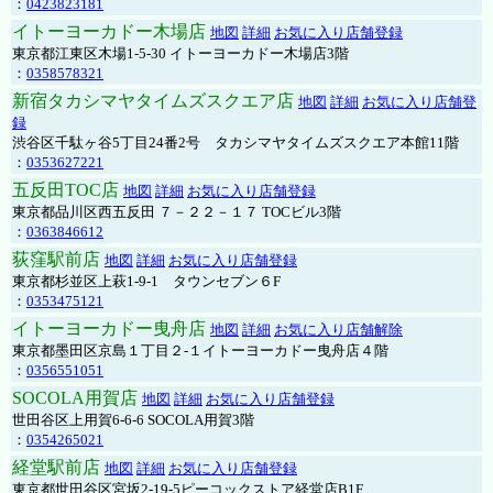
：
0423823181
イトーヨーカドー木場店
地図
詳細
お気に入り店舗登録
東京都江東区木場1-5-30 イトーヨーカドー木場店3階
：
0358578321
新宿タカシマヤタイムズスクエア店
地図
詳細
お気に入り店舗登
録
渋谷区千駄ヶ谷5丁目24番2号 タカシマヤタイムズスクエア本館11階
：
0353627221
五反田TOC店
地図
詳細
お気に入り店舗登録
東京都品川区西五反田 ７－２２－１７ TOCビル3階
：
0363846612
荻窪駅前店
地図
詳細
お気に入り店舗登録
東京都杉並区上萩1-9-1 タウンセブン６F
：
0353475121
イトーヨーカドー曳舟店
地図
詳細
お気に入り店舗解除
東京都墨田区京島１丁目２-１イトーヨーカドー曳舟店４階
：
0356551051
SOCOLA用賀店
地図
詳細
お気に入り店舗登録
世田谷区上用賀6-6-6 SOCOLA用賀3階
：
0354265021
経堂駅前店
地図
詳細
お気に入り店舗登録
東京都世田谷区宮坂2-19-5ピーコックストア経堂店B1F