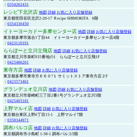
：
0354262431
レシピ下北沢店
地図
詳細
お気に入り店舗登録
東京都世田谷区北沢2-20-17 Ｒecipe SHIMOKITA 6階
：
0354330450
イトーヨーカドー多摩センター店
地図
詳細
お気に入り店舗登録
東京都多摩市落合1丁目44 イトーヨーカドー多摩センター店4階
：
0423110191
ららぽーと立川立飛店
地図
詳細
お気に入り店舗登録
東京都立川市泉町935番地の1 ららぽーと立川立飛1F
：
0425486201
東寺方店
地図
詳細
お気に入り店舗登録
東京都多摩市東寺方６６０?１ サミットストア東寺方店２F
：
0423573461
グランデュオ立川店
地図
詳細
お気に入り店舗登録
東京都立川市柴崎町三丁目2番1号グランデュオ立川5階
：
0425405181
上野マルイ店
地図
詳細
お気に入り店舗登録
東京都台東区上野6丁目15-1 上野マルイ7階
：
0358344971
調布パルコ店
地図
詳細
お気に入り店舗登録
東京都調布市小島町 1-38-1 調布パルコ5階