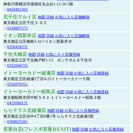
神奈川県横浜市港南区丸山台1-12-36 1階
：
0458401301
北千住マルイ店
地図
詳細
お気に入り店舗解除
東京都足立区千住３-９２
：
0338887571
イオン西新井店
地図
詳細
お気に入り店舗解除
東京都足立区梅島3-32-7イオン西新井3F
：
0358458331
千住大橋店
地図
詳細
お気に入り店舗登録
東京都足立区千住橋戸町1-13 ポンテポルタ千住3F
：
0352846731
イトーヨーカドー綾瀬店
地図
詳細
お気に入り店舗登録
東京都足立区綾瀬3丁目4-25イトーヨーカドー５階
：
0356978351
イトーヨーカドー昭島店
地図
詳細
お気に入り店舗登録
東京都昭島市田中町５６２-１イトーヨーカドー昭島３階
：
0425006151
ららテラス北綾瀬店
地図
詳細
お気に入り店舗登録
東京都足立区谷中4丁目8番1号 ららテラス北綾瀬3階
：
0368025361
若葉台店(フレスポ若葉台EAST)
地図
詳細
お気に入り店舗登録