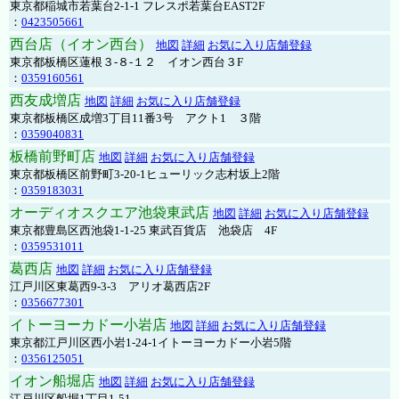
東京都稲城市若葉台2-1-1 フレスポ若葉台EAST2F
：
0423505661
西台店（イオン西台）
地図
詳細
お気に入り店舗登録
東京都板橋区蓮根３-８-１２ イオン西台３F
：
0359160561
西友成増店
地図
詳細
お気に入り店舗登録
東京都板橋区成増3丁目11番3号 アクト1 ３階
：
0359040831
板橋前野町店
地図
詳細
お気に入り店舗登録
東京都板橋区前野町3-20-1ヒューリック志村坂上2階
：
0359183031
オーディオスクエア池袋東武店
地図
詳細
お気に入り店舗登録
東京都豊島区西池袋1-1-25 東武百貨店 池袋店 4F
：
0359531011
葛西店
地図
詳細
お気に入り店舗登録
江戸川区東葛西9-3-3 アリオ葛西店2F
：
0356677301
イトーヨーカドー小岩店
地図
詳細
お気に入り店舗登録
東京都江戸川区西小岩1-24-1イトーヨーカドー小岩5階
：
0356125051
イオン船堀店
地図
詳細
お気に入り店舗登録
江戸川区船堀1丁目1-51