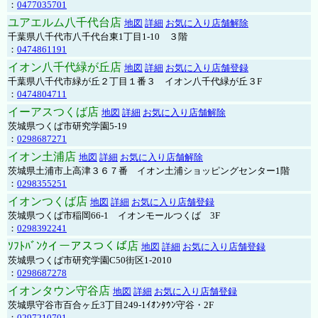
：
0477035701
ユアエルム八千代台店
地図
詳細
お気に入り店舗解除
千葉県八千代市八千代台東1丁目1-10 ３階
：
0474861191
イオン八千代緑が丘店
地図
詳細
お気に入り店舗登録
千葉県八千代市緑が丘２丁目１番３ イオン八千代緑が丘３F
：
0474804711
イーアスつくば店
地図
詳細
お気に入り店舗解除
茨城県つくば市研究学園5-19
：
0298687271
イオン土浦店
地図
詳細
お気に入り店舗解除
茨城県土浦市上高津３６７番 イオン土浦ショッピングセンター1階
：
0298355251
イオンつくば店
地図
詳細
お気に入り店舗登録
茨城県つくば市稲岡66-1 イオンモールつくば 3F
：
0298392241
ｿﾌﾄﾊﾞﾝｸイーアスつくば店
地図
詳細
お気に入り店舗登録
茨城県つくば市研究学園C50街区1-2010
：
0298687278
イオンタウン守谷店
地図
詳細
お気に入り店舗登録
茨城県守谷市百合ヶ丘3丁目249-1ｲｵﾝﾀｳﾝ守谷・2F
：
0297210701