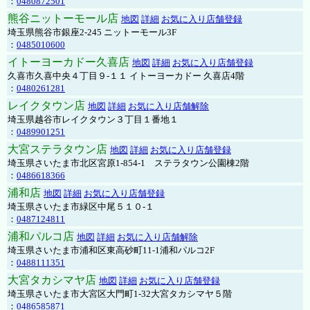
：
0480872501
熊谷ニットーモール店
地図
詳細
お気に入り店舗登録
埼玉県熊谷市銀座2-245 ニットーモール3F
：
0485010600
イトーヨーカドー久喜店
地図
詳細
お気に入り店舗登録
久喜市久喜中央４丁目９-１１ イトーヨーカドー 久喜店4階
：
0480261281
レイクタウン店
地図
詳細
お気に入り店舗解除
埼玉県越谷市レイクタウン３丁目１番地１
：
0489901251
大宮ステラタウン店
地図
詳細
お気に入り店舗登録
埼玉県さいたま市北区宮原1-854-1 ステラタウン公園棟2階
：
0486618366
浦和店
地図
詳細
お気に入り店舗登録
埼玉県さいたま市緑区中尾５１０-１
：
0487124811
浦和パルコ店
地図
詳細
お気に入り店舗解除
埼玉県さいたま市浦和区東高砂町11-1浦和パルコ2F
：
0488111351
大宮タカシマヤ店
地図
詳細
お気に入り店舗登録
埼玉県さいたま市大宮区大門町1-32大宮タカシマヤ５階
：
0486585871