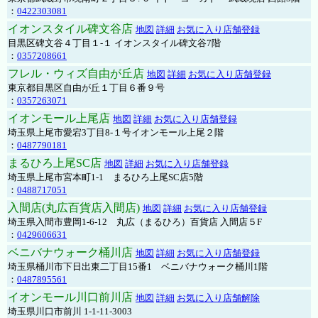
：
0422303081
イオンスタイル碑文谷店
地図
詳細
お気に入り店舗登録
目黒区碑文谷４丁目１-１ イオンスタイル碑文谷7階
：
0357208661
フレル・ウィズ自由が丘店
地図
詳細
お気に入り店舗登録
東京都目黒区自由が丘１丁目６番９号
：
0357263071
イオンモール上尾店
地図
詳細
お気に入り店舗登録
埼玉県上尾市愛宕3丁目8-１号イオンモール上尾２階
：
0487790181
まるひろ上尾SC店
地図
詳細
お気に入り店舗登録
埼玉県上尾市宮本町1-1 まるひろ上尾SC店5階
：
0488717051
入間店(丸広百貨店入間店)
地図
詳細
お気に入り店舗登録
埼玉県入間市豊岡1-6-12 丸広（まるひろ）百貨店 入間店５F
：
0429606631
ベニバナウォーク桶川店
地図
詳細
お気に入り店舗登録
埼玉県桶川市下日出東二丁目15番1 ベニバナウォーク桶川1階
：
0487895561
イオンモール川口前川店
地図
詳細
お気に入り店舗解除
埼玉県川口市前川 1-1-11-3003