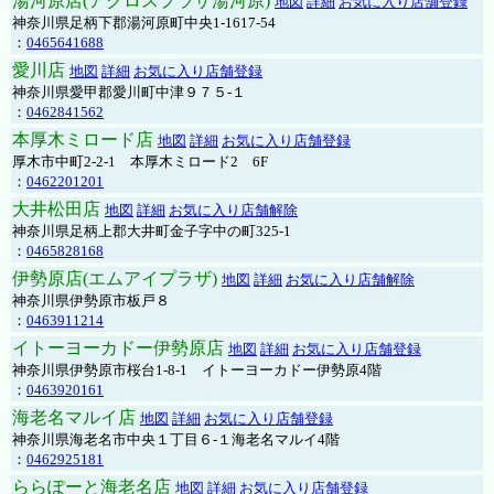
湯河原店(アクロスプラザ湯河原)
地図
詳細
お気に入り店舗登録
神奈川県足柄下郡湯河原町中央1-1617-54
：
0465641688
愛川店
地図
詳細
お気に入り店舗登録
神奈川県愛甲郡愛川町中津９７５-１
：
0462841562
本厚木ミロード店
地図
詳細
お気に入り店舗登録
厚木市中町2-2-1 本厚木ミロード2 6F
：
0462201201
大井松田店
地図
詳細
お気に入り店舗解除
神奈川県足柄上郡大井町金子字中の町325-1
：
0465828168
伊勢原店(エムアイプラザ)
地図
詳細
お気に入り店舗解除
神奈川県伊勢原市板戸８
：
0463911214
イトーヨーカドー伊勢原店
地図
詳細
お気に入り店舗登録
神奈川県伊勢原市桜台1-8-1 イトーヨーカドー伊勢原4階
：
0463920161
海老名マルイ店
地図
詳細
お気に入り店舗登録
神奈川県海老名市中央１丁目６-１海老名マルイ4階
：
0462925181
ららぽーと海老名店
地図
詳細
お気に入り店舗登録