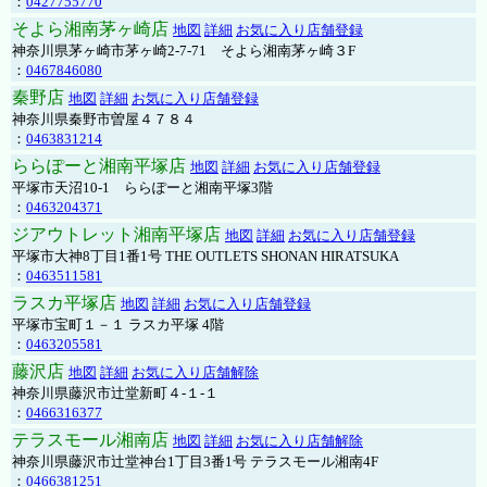
：
0427755770
そよら湘南茅ヶ崎店
地図
詳細
お気に入り店舗登録
神奈川県茅ヶ崎市茅ヶ崎2‐7‐71 そよら湘南茅ヶ崎３F
：
0467846080
秦野店
地図
詳細
お気に入り店舗登録
神奈川県秦野市曽屋４７８４
：
0463831214
ららぽーと湘南平塚店
地図
詳細
お気に入り店舗登録
平塚市天沼10-1 ららぽーと湘南平塚3階
：
0463204371
ジアウトレット湘南平塚店
地図
詳細
お気に入り店舗登録
平塚市大神8丁目1番1号 THE OUTLETS SHONAN HIRATSUKA
：
0463511581
ラスカ平塚店
地図
詳細
お気に入り店舗登録
平塚市宝町１－１ ラスカ平塚 4階
：
0463205581
藤沢店
地図
詳細
お気に入り店舗解除
神奈川県藤沢市辻堂新町４-１-１
：
0466316377
テラスモール湘南店
地図
詳細
お気に入り店舗解除
神奈川県藤沢市辻堂神台1丁目3番1号 テラスモール湘南4F
：
0466381251