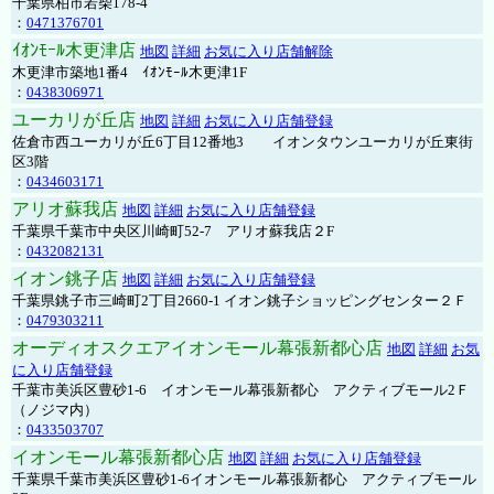
千葉県柏市若柴178-4
：
0471376701
ｲｵﾝﾓｰﾙ木更津店
地図
詳細
お気に入り店舗解除
木更津市築地1番4 ｲｵﾝﾓｰﾙ木更津1F
：
0438306971
ユーカリが丘店
地図
詳細
お気に入り店舗登録
佐倉市西ユーカリが丘6丁目12番地3 イオンタウンユーカリが丘東街
区3階
：
0434603171
アリオ蘇我店
地図
詳細
お気に入り店舗登録
千葉県千葉市中央区川崎町52-7 アリオ蘇我店２F
：
0432082131
イオン銚子店
地図
詳細
お気に入り店舗登録
千葉県銚子市三崎町2丁目2660-1 イオン銚子ショッピングセンター２Ｆ
：
0479303211
オーディオスクエアイオンモール幕張新都心店
地図
詳細
お気
に入り店舗登録
千葉市美浜区豊砂1-6 イオンモール幕張新都心 アクティブモール2Ｆ
（ノジマ内）
：
0433503707
イオンモール幕張新都心店
地図
詳細
お気に入り店舗登録
千葉県千葉市美浜区豊砂1-6イオンモール幕張新都心 アクティブモール