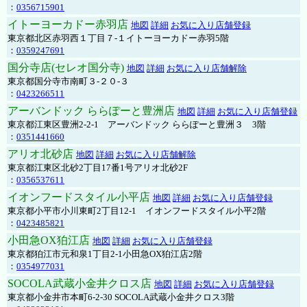
：
0356715901
イトーヨーカドー赤羽店
地図
詳細
お気に入り店舗登録
東京都北区赤羽西１丁目７-１イトーヨーカドー赤羽5階
：
0359247691
国分寺店(セレオ国分寺)
地図
詳細
お気に入り店舗解除
東京都国分寺市南町３-２０-３
：
0423266511
アーバンドック ららぽーと豊洲店
地図
詳細
お気に入り店舗登録
東京都江東区豊洲2-2-1 アーバンドック ららぽーと豊洲３ 3階
：
0351441660
アリオ北砂店
地図
詳細
お気に入り店舗解除
東京都江東区北砂2丁目17番1号アリオ北砂2F
：
0356537611
イオンフードスタイル小平店
地図
詳細
お気に入り店舗登録
東京都小平市小川東町2丁目12-1 イオンフードスタイル小平2階
：
0423485821
小田急OX狛江店
地図
詳細
お気に入り店舗登録
東京都狛江市元和泉1丁目2-1小田急OX狛江店2階
：
0354977031
SOCOLA武蔵小金井クロス店
地図
詳細
お気に入り店舗登録
東京都小金井市本町6-2-30 SOCOLA武蔵小金井クロス3階