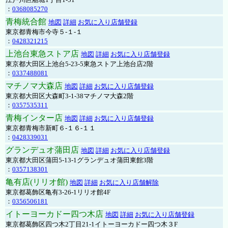
：
0368085270
青梅統合館
地図
詳細
お気に入り店舗登録
東京都青梅市今寺５-１-１
：
0428321215
上池台東急ストア店
地図
詳細
お気に入り店舗登録
東京都大田区上池台5-23-5東急ストア上池台店2階
：
0337488081
マチノマ大森店
地図
詳細
お気に入り店舗登録
東京都大田区大森町3-1-38マチノマ大森2階
：
0357535311
青梅インター店
地図
詳細
お気に入り店舗登録
東京都青梅市新町６-１６-１１
：
0428339031
グランデュオ蒲田店
地図
詳細
お気に入り店舗登録
東京都大田区蒲田5-13-1グランデュオ蒲田東館3階
：
0357138301
亀有店(リリオ館)
地図
詳細
お気に入り店舗解除
東京都葛飾区亀有3-26-1リリオ館4F
：
0356506181
イトーヨーカドー四つ木店
地図
詳細
お気に入り店舗登録
東京都葛飾区四つ木2丁目21-1イトーヨーカドー四つ木３F