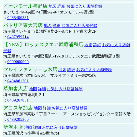
イオンモール与野店
地図
詳細
お気に入り店舗登録
さいたま市中央区本町西5-2-9イオンモール与野2階
：
0488406331
パトリア東大宮店
地図
詳細
お気に入り店舗登録
埼玉県さいたま市見沼区春野2-7-8パトリア東大宮2F
：
0487959714
【NEW】ロッテスクエア武蔵浦和店
地図
詳細
お気に入り店舗
登録
埼玉県さいたま市南区沼影1-19-19ロッテスクエア武蔵浦和店３階
：
0000000000
マルイファミリー志木店
地図
詳細
お気に入り店舗登録
埼玉県志木市本町5-26-1 マルイファミリー志木5階
：
0484861201
草加舎人店
地図
詳細
お気に入り店舗解除
埼玉県草加市遊馬町2-1
：
0489267051
アコス草加店
地図
詳細
お気に入り店舗登録
埼玉県草加市高砂２丁目７ー１ アコスショッピングセンター南館５階
：
0489205360
所沢本店
地図
詳細
お気に入り店舗解除
埼玉県所沢市小手指台5番地の4