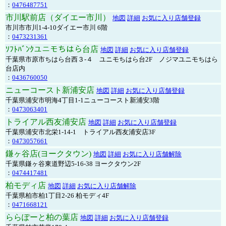
：
0476487751
市川駅前店（ダイエー市川）
地図
詳細
お気に入り店舗登録
市川市市川1-4-10ダイエー市川 6階
：
0473231361
ｿﾌﾄﾊﾞﾝｸユニモちはら台店
地図
詳細
お気に入り店舗登録
千葉県市原市ちはら台西３-４ ユニモちはら台2F ノジマユニモちはら
台店内
：
0436760050
ニューコースト新浦安店
地図
詳細
お気に入り店舗登録
千葉県浦安市明海4丁目1-1ニューコースト新浦安3階
：
0473063401
トライアル西友浦安店
地図
詳細
お気に入り店舗登録
千葉県浦安市北栄1-14-1 トライアル西友浦安店3F
：
0473057661
鎌ヶ谷店(ヨークタウン)
地図
詳細
お気に入り店舗解除
千葉県鎌ヶ谷東道野辺5-16-38 ヨークタウン2F
：
0474417481
柏モディ店
地図
詳細
お気に入り店舗解除
千葉県柏市柏1丁目2-26 柏モディ4F
：
0471668121
ららぽーと柏の葉店
地図
詳細
お気に入り店舗登録