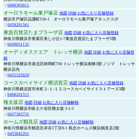
：
0468393611
オーロラモール東戸塚店
地図
詳細
お気に入り店舗登録
横浜市戸塚区品濃町536-1 オーロラモール東戸塚アネックス2F
：
0458201561
東急百貨店たまプラーザ店
地図
詳細
お気に入り店舗登録
神奈川県横浜市青葉区美しが丘1-7東急百貨店たまプラーザ5階
：
0459051131
オーディオスクエア トレッサ横浜
地図
詳細
お気に入り店舗登
録
神奈川県横浜市港北区師岡町700 トレッサ横浜南棟3階 ノジマ トレッサ
横浜店内
：
0455335629
コースカベイサイド横須賀店
地図
詳細
お気に入り店舗登録
神奈川県横須賀市本町２-１-１２コースカベイサイドストアーズ3階
：
0468201511
権太坂店
地図
詳細
お気に入り店舗解除
神奈川県横浜市保土ケ谷区権太坂 3-1-3
：
0457305731
ホームズ鶴見店
地図
詳細
お気に入り店舗解除
神奈川県横浜市鶴見区岸谷3丁目9-1 島忠ホームズ横浜鶴見店2階
：
0455842261