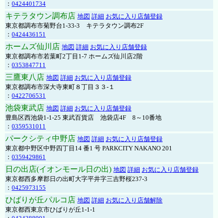
：
0424401734
キテラタウン調布店
地図
詳細
お気に入り店舗登録
東京都調布市菊野台1-33-3 キテラタウン調布2F
：
0424436151
ホームズ仙川店
地図
詳細
お気に入り店舗登録
東京都調布市若葉町2丁目1-7 ホームズ仙川店2階
：
0353847711
三鷹東八店
地図
詳細
お気に入り店舗登録
東京都調布市深大寺東町８丁目３３-１
：
0422706531
池袋東武店
地図
詳細
お気に入り店舗登録
豊島区西池袋1-1-25 東武百貨店 池袋店4F 8～10番地
：
0359531011
パークシティ中野店
地図
詳細
お気に入り店舗登録
東京都中野区中野四丁目14 番1 号 PARKCITY NAKANO 201
：
0359429861
日の出店(イオンモール日の出)
地図
詳細
お気に入り店舗登録
東京都西多摩郡日の出町大字平井字三吉野桜237-3
：
0425973155
ひばりが丘パルコ店
地図
詳細
お気に入り店舗解除
東京都西東京市ひばりが丘1-1-1