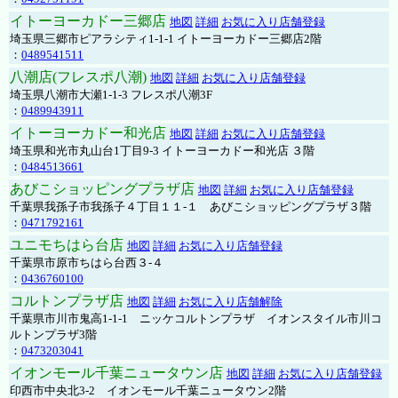
イトーヨーカドー三郷店
地図
詳細
お気に入り店舗登録
埼玉県三郷市ピアラシティ1-1-1 イトーヨーカドー三郷店2階
：
0489541511
八潮店(フレスポ八潮)
地図
詳細
お気に入り店舗登録
埼玉県八潮市大瀬1-1-3 フレスポ八潮3F
：
0489943911
イトーヨーカドー和光店
地図
詳細
お気に入り店舗登録
埼玉県和光市丸山台1丁目9-3 イトーヨーカドー和光店 ３階
：
0484513661
あびこショッピングプラザ店
地図
詳細
お気に入り店舗登録
千葉県我孫子市我孫子４丁目１１-１ あびこショッピングプラザ３階
：
0471792161
ユニモちはら台店
地図
詳細
お気に入り店舗登録
千葉県市原市ちはら台西３-４
：
0436760100
コルトンプラザ店
地図
詳細
お気に入り店舗解除
千葉県市川市鬼高1-1-1 ニッケコルトンプラザ イオンスタイル市川コ
ルトンプラザ3階
：
0473203041
イオンモール千葉ニュータウン店
地図
詳細
お気に入り店舗登録
印西市中央北3-2 イオンモール千葉ニュータウン2階