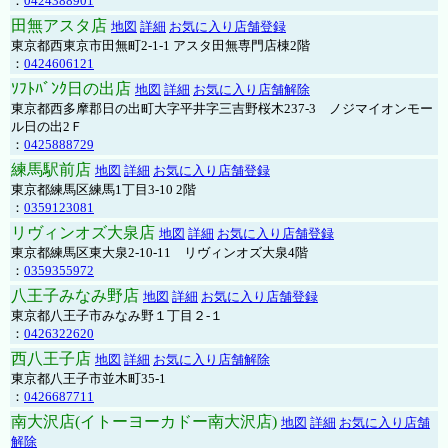
：
0424388901
田無アスタ店
地図
詳細
お気に入り店舗登録
東京都西東京市田無町2-1-1 アスタ田無専門店棟2階
：
0424606121
ｿﾌﾄﾊﾞﾝｸ日の出店
地図
詳細
お気に入り店舗解除
東京都西多摩郡日の出町大字平井字三吉野桜木237-3 ノジマイオンモー
ル日の出2Ｆ
：
0425888729
練馬駅前店
地図
詳細
お気に入り店舗登録
東京都練馬区練馬1丁目3-10 2階
：
0359123081
リヴィンオズ大泉店
地図
詳細
お気に入り店舗登録
東京都練馬区東大泉2-10-11 リヴィンオズ大泉4階
：
0359355972
八王子みなみ野店
地図
詳細
お気に入り店舗登録
東京都八王子市みなみ野１丁目２-１
：
0426322620
西八王子店
地図
詳細
お気に入り店舗解除
東京都八王子市並木町35-1
：
0426687711
南大沢店(イトーヨーカドー南大沢店)
地図
詳細
お気に入り店舗
解除