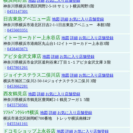
横浜岡野店
地図
詳細
お気に入り店舗登録
神奈川県横浜市西区岡野2-5-18 サミット横浜岡野1階
：
0453147301
日吉東急アベニュー店
地図
詳細
お気に入り店舗登録
神奈川県横浜市港北区日吉2-1-1日吉東急アベニュー 本館3階
：
0455603351
イトーヨーカドー上永谷店
地図
詳細
お気に入り店舗登録
神奈川県横浜市港南区丸山台1-12イトーヨーカドー上永谷3階
：
0458403671
アピタ金沢文庫店
地図
詳細
お気に入り店舗登録
神奈川県横浜市金沢区釜利谷東2丁目１-１アピタ金沢文庫３階
：
0457801261
ジョイナステラス二俣川店
地図
詳細
お気に入り店舗登録
横浜市旭区二俣川2-50-14ジョイナステラス二俣川 3階
：
0453662281
西友鶴見店
地図
詳細
お気に入り店舗登録
神奈川県横浜市鶴見区豊岡町2-1 鶴見フーガ１ 5階
：
0455750561
ｿﾌﾄﾊﾞﾝｸﾄﾚｯｻ横浜
地図
詳細
お気に入り店舗登録
横浜市港北区師岡町700番地 トレッサ横浜南棟2F
：
0455341161
ドコモショップ上永谷店
地図
詳細
お気に入り店舗登録