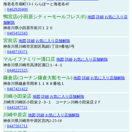
海老名市扇町13-1 ららぽーと海老名4F
：
0462920400
鴨宮店(小田原シティーモールフレスポ)
地図
詳細
お気に入り店
舗解除
神奈川県小田原市前川１２０
：
0465452345
宮前店
地図
詳細
お気に入り店舗解除
神奈川県川崎市宮前区馬絹1丁目9番地5号
：
0448718371
マルイファミリー溝口店
地図
詳細
お気に入り店舗解除
神奈川県川崎市高津区溝口１-４-１
：
0448222525
鎌倉店(コーナン鎌倉大船モール)
地図
詳細
お気に入り店舗解除
神奈川県鎌倉市岡本１１８８番地１
：
0467421422
川崎小田栄店
地図
詳細
お気に入り店舗解除
川崎市川崎区小田栄２‐３‐１ コーナン川崎小田栄店２Ｆ
：
0443287721
川崎中原店
地図
詳細
お気に入り店舗解除
神奈川県川崎市中原区宮内2-25-18
：
0447501711