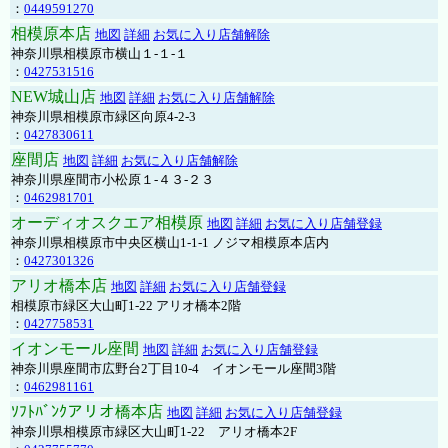
：
0449591270
相模原本店
地図
詳細
お気に入り店舗解除
神奈川県相模原市横山１-１-１
：
0427531516
NEW城山店
地図
詳細
お気に入り店舗解除
神奈川県相模原市緑区向原4-2-3
：
0427830611
座間店
地図
詳細
お気に入り店舗解除
神奈川県座間市小松原１-４３-２３
：
0462981701
オーディオスクエア相模原
地図
詳細
お気に入り店舗登録
神奈川県相模原市中央区横山1-1-1 ノジマ相模原本店内
：
0427301326
アリオ橋本店
地図
詳細
お気に入り店舗登録
相模原市緑区大山町1-22 アリオ橋本2階
：
0427758531
イオンモール座間
地図
詳細
お気に入り店舗登録
神奈川県座間市広野台2丁目10-4 イオンモール座間3階
：
0462981161
ｿﾌﾄﾊﾞﾝｸアリオ橋本店
地図
詳細
お気に入り店舗登録
神奈川県相模原市緑区大山町1-22 アリオ橋本2F