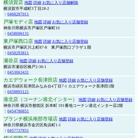
横須賀店
地図
詳細
お気に入り店舗解除
横須賀市平成町3丁目28-2
：
0468287011
戸塚モディ店
地図
詳細
お気に入り店舗登録
神奈川県横浜市戸塚区戸塚町10
：
0458696131
東戸塚西口店
地図
詳細
お気に入り店舗登録
横浜市戸塚区川上町87-8 東戸塚西口プラザ１階
：
0458293811
瀬谷店
地図
詳細
お気に入り店舗登録
横浜市瀬谷区橋戸2-36-1
：
0453063431
カエデウォーク長津田店
地図
詳細
お気に入り店舗登録
横浜市緑区長津田みなみ台4丁目7-1 カエデウォーク長津田1階
：
0459893121
港北店（コーナン港北インター）
地図
詳細
お気に入り店舗登録
神奈川県 横浜市都筑区 折本町 191番地コーナン港北インター店2階
：
0454786851
ブランチ横浜南部市場店
地図
詳細
お気に入り店舗登録
神奈川県横浜市金沢区鳥浜町1-1
：
0457737851