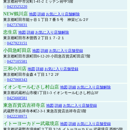
東京都府中市宮町1-41-2 ミッテン府中5階
：
0423525220
NEW鶴川店
地図
詳細
お気に入り店舗解除
東京都町田市能ヶ谷１丁目７番５号 神栄ビル２F
：
0427376031
忠生店
地図
詳細
お気に入り店舗解除
東京都町田市木曽西２丁目１７-２１
：
0427923151
小田急町田店
地図
詳細
お気に入り店舗登録
東京都町田市原町田6-12-20 小田急百貨店町田店7階
：
0427105581
三和小川店
地図
詳細
お気に入り店舗登録
東京都町田市金森４丁目１?２ 2F
：
0427068343
イオンモールむさし村山店
地図
詳細
お気に入り店舗解除
東京都武蔵村山市榎1丁目1-3 イオンモールむさし村山3F
：
0425668581
東急百貨店吉祥寺店
地図
詳細
お気に入り店舗登録
武蔵野市吉祥寺本町2-3-1 東急百貨店吉祥寺店5階
：
0422238971
イトーヨーカドー武蔵境店
地図
詳細
お気に入り店舗登録
東京都武蔵野市境南町２丁目３?６ イトーヨーカドー 武蔵境店 西館5階