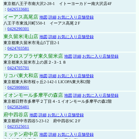
東京都八王子市南大沢2-28-1 イトーヨーカドー南大沢店4F
：
0426533681
イーアス高尾店
地図
詳細
お気に入り店舗登録
八王子市東浅川町550-1 イーアス高尾２F
：
0426290301
東久留米滝山店
地図
詳細
お気に入り店舗登録
東京都東久留米市滝山5丁目2-1
：
0424703581
アクロスプラザ東久留米店
地図
詳細
お気に入り店舗登録
東京都東久留米市上の原２-３-１８
：
0424705701
リコパ東大和店
地図
詳細
お気に入り店舗登録
東京都東大和市桜ヶ丘2-142-1 LICOPA東大和2階
：
0425908601
イオンモール多摩平の森店
地図
詳細
お気に入り店舗登録
東京都日野市多摩平２丁目４-１イオンモール多摩平の森2階
：
0425826481
府中四谷店
地図
詳細
お気に入り店舗登録
東京都府中市四谷5-23-12 府中四谷SC２F
：
0423525011
ミッテン府中店
地図
詳細
お気に入り店舗登録