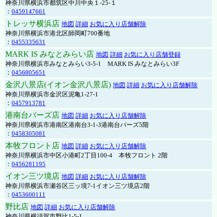
神奈川県横浜市都筑区中川中央１-25-１
：
0459147661
トレッサ横浜店
地図
詳細
お気に入り店舗解除
神奈川県横浜市港北区師岡町700番地
：
0455335631
MARK IS みなとみらい店
地図
詳細
お気に入り店舗登録
神奈川県横浜市みなとみらい3-5-1 MARK IS みなとみらい3F
：
0456805651
金沢八景店(イオン金沢八景店)
地図
詳細
お気に入り店舗解除
神奈川県横浜市金沢区泥亀1-27-1
：
0457913781
港南台バーズ店
地図
詳細
お気に入り店舗解除
神奈川県横浜市港南区港南台3-1-3港南台バーズ5階
：
0458305081
本牧フロント店
地図
詳細
お気に入り店舗解除
神奈川県横浜市中区小港町2丁目100-4 本牧フロント 2階
：
0456281195
イオン三ツ境店
地図
詳細
お気に入り店舗解除
神奈川県横浜市瀬谷区三ッ境7-1イオン三ツ境店2階
：
0453600111
野比店
地図
詳細
お気に入り店舗解除
神奈川県横須賀市野比1-5-1