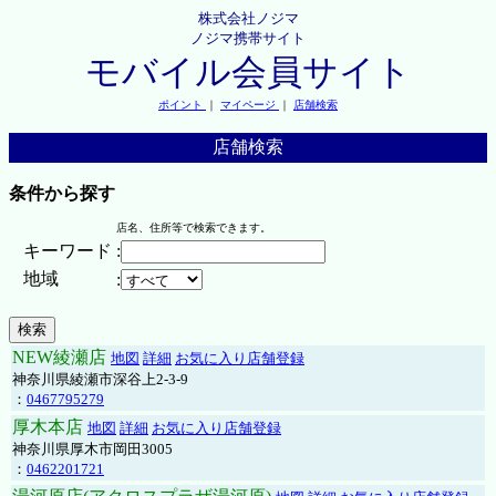
株式会社ノジマ
ノジマ携帯サイト
モバイル会員サイト
ポイント
｜
マイページ
｜
店舗検索
店舗検索
条件から探す
店名、住所等で検索できます。
キーワード
:
地域
:
NEW綾瀬店
地図
詳細
お気に入り店舗登録
神奈川県綾瀬市深谷上2-3-9
：
0467795279
厚木本店
地図
詳細
お気に入り店舗登録
神奈川県厚木市岡田3005
：
0462201721