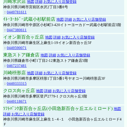
川崎水沢店
地図
詳細
お気に入り店舗登録
神奈川県川崎市宮前区水沢2丁目3番8号
：
0449781611
ｲﾄｰﾖｰｶﾄﾞｰ武蔵小杉駅前店
地図
詳細
お気に入り店舗登録
神奈川県川崎市中原区小杉町3-420イトーヨーカドー武蔵小杉駅前店5階
：
0447380611
イオン新百合ヶ丘店
地図
詳細
お気に入り店舗登録
神奈川県川崎市麻生区上麻生1-19イオン新百合ヶ丘5F
：
0449590071
東急ストア鎌倉店
地図
詳細
お気に入り店舗登録
神奈川県鎌倉市小町1丁目2-12東急ストア鎌倉店5階
：
0467237481
川崎枡形店
地図
詳細
お気に入り店舗登録
神奈川県川崎市多摩区枡形1丁目5番1号ヤオコー川崎枡形店3F
：
0449333315
クロス向ヶ丘店
地図
詳細
お気に入り店舗登録
神奈川県川崎市多摩区登戸2779-1 クロス向ヶ丘3階
：
0449118671
ｿﾌﾄﾊﾞﾝｸ新百合ヶ丘店(小田急新百合ヶ丘エルミロード)
地図
詳細
お気に入り店舗登録
神奈川県川崎市麻生区上麻生１-４-１ 小田急新百合ヶ丘エルミロード4
Ｆ