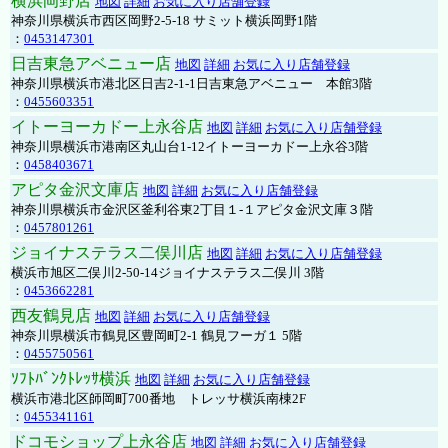
横浜岡野店
地図
詳細
お気に入り店舗登録
神奈川県横浜市西区岡野2-5-18 サミット横浜岡野1階
：
0453147301
日吉東急アベニュー店
地図
詳細
お気に入り店舗登録
神奈川県横浜市港北区日吉2-1-1日吉東急アベニュー 本館3階
：
0455603351
イトーヨーカドー上永谷店
地図
詳細
お気に入り店舗登録
神奈川県横浜市港南区丸山台1-12イトーヨーカドー上永谷3階
：
0458403671
アピタ金沢文庫店
地図
詳細
お気に入り店舗登録
神奈川県横浜市金沢区釜利谷東2丁目１-１アピタ金沢文庫３階
：
0457801261
ジョイナステラス二俣川店
地図
詳細
お気に入り店舗登録
横浜市旭区二俣川2-50-14ジョイナステラス二俣川 3階
：
0453662281
西友鶴見店
地図
詳細
お気に入り店舗登録
神奈川県横浜市鶴見区豊岡町2-1 鶴見フーガ１ 5階
：
0455750561
ｿﾌﾄﾊﾞﾝｸﾄﾚｯｻ横浜
地図
詳細
お気に入り店舗登録
横浜市港北区師岡町700番地 トレッサ横浜南棟2F
：
0455341161
ドコモショップ上永谷店
地図
詳細
お気に入り店舗登録