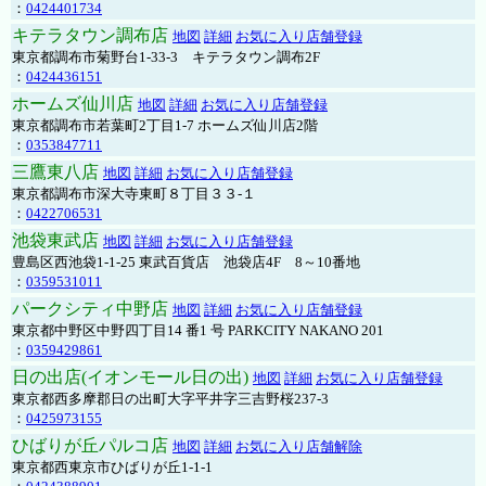
：
0424401734
キテラタウン調布店
地図
詳細
お気に入り店舗登録
東京都調布市菊野台1-33-3 キテラタウン調布2F
：
0424436151
ホームズ仙川店
地図
詳細
お気に入り店舗登録
東京都調布市若葉町2丁目1-7 ホームズ仙川店2階
：
0353847711
三鷹東八店
地図
詳細
お気に入り店舗登録
東京都調布市深大寺東町８丁目３３-１
：
0422706531
池袋東武店
地図
詳細
お気に入り店舗登録
豊島区西池袋1-1-25 東武百貨店 池袋店4F 8～10番地
：
0359531011
パークシティ中野店
地図
詳細
お気に入り店舗登録
東京都中野区中野四丁目14 番1 号 PARKCITY NAKANO 201
：
0359429861
日の出店(イオンモール日の出)
地図
詳細
お気に入り店舗登録
東京都西多摩郡日の出町大字平井字三吉野桜237-3
：
0425973155
ひばりが丘パルコ店
地図
詳細
お気に入り店舗解除
東京都西東京市ひばりが丘1-1-1