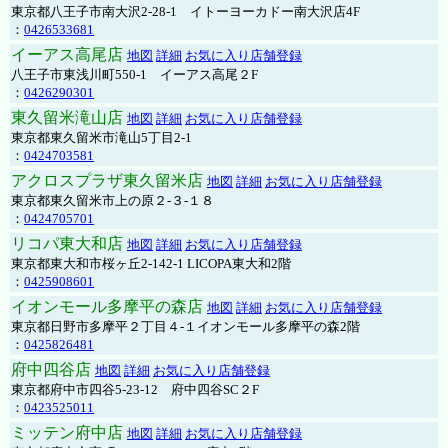
東京都八王子市南大沢2-28-1 イトーヨーカドー南大沢店4F
：
0426533681
イーアス高尾店
地図
詳細
お気に入り店舗登録
八王子市東浅川町550-1 イーアス高尾２F
：
0426290301
東久留米滝山店
地図
詳細
お気に入り店舗登録
東京都東久留米市滝山5丁目2-1
：
0424703581
アクロスプラザ東久留米店
地図
詳細
お気に入り店舗登録
東京都東久留米市上の原２-３-１８
：
0424705701
リコパ東大和店
地図
詳細
お気に入り店舗登録
東京都東大和市桜ヶ丘2-142-1 LICOPA東大和2階
：
0425908601
イオンモール多摩平の森店
地図
詳細
お気に入り店舗登録
東京都日野市多摩平２丁目４-１イオンモール多摩平の森2階
：
0425826481
府中四谷店
地図
詳細
お気に入り店舗登録
東京都府中市四谷5-23-12 府中四谷SC２F
：
0423525011
ミッテン府中店
地図
詳細
お気に入り店舗登録