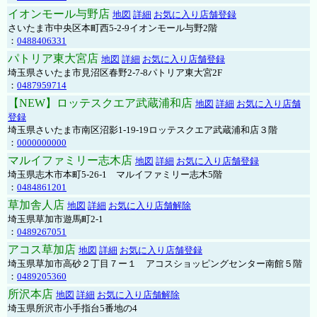
イオンモール与野店
地図
詳細
お気に入り店舗登録
さいたま市中央区本町西5-2-9イオンモール与野2階
：
0488406331
パトリア東大宮店
地図
詳細
お気に入り店舗登録
埼玉県さいたま市見沼区春野2-7-8パトリア東大宮2F
：
0487959714
【NEW】ロッテスクエア武蔵浦和店
地図
詳細
お気に入り店舗
登録
埼玉県さいたま市南区沼影1-19-19ロッテスクエア武蔵浦和店３階
：
0000000000
マルイファミリー志木店
地図
詳細
お気に入り店舗登録
埼玉県志木市本町5-26-1 マルイファミリー志木5階
：
0484861201
草加舎人店
地図
詳細
お気に入り店舗解除
埼玉県草加市遊馬町2-1
：
0489267051
アコス草加店
地図
詳細
お気に入り店舗登録
埼玉県草加市高砂２丁目７ー１ アコスショッピングセンター南館５階
：
0489205360
所沢本店
地図
詳細
お気に入り店舗解除
埼玉県所沢市小手指台5番地の4