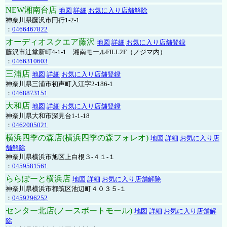
NEW湘南台店
地図
詳細
お気に入り店舗解除
神奈川県藤沢市円行1-2-1
：
0466467822
オーディオスクエア藤沢
地図
詳細
お気に入り店舗登録
藤沢市辻堂新町4-1-1 湘南モールFILL2F（ノジマ内）
：
0466310603
三浦店
地図
詳細
お気に入り店舗登録
神奈川県三浦市初声町入江字2-186-1
：
0468873151
大和店
地図
詳細
お気に入り店舗登録
神奈川県大和市深見台1-1-18
：
0462005021
横浜四季の森店(横浜四季の森フォレオ)
地図
詳細
お気に入り店
舗解除
神奈川県横浜市旭区上白根３-４１-１
：
0459581561
ららぽーと横浜店
地図
詳細
お気に入り店舗解除
神奈川県横浜市都筑区池辺町４０３５-１
：
0459296252
センター北店(ノースポートモール)
地図
詳細
お気に入り店舗解
除