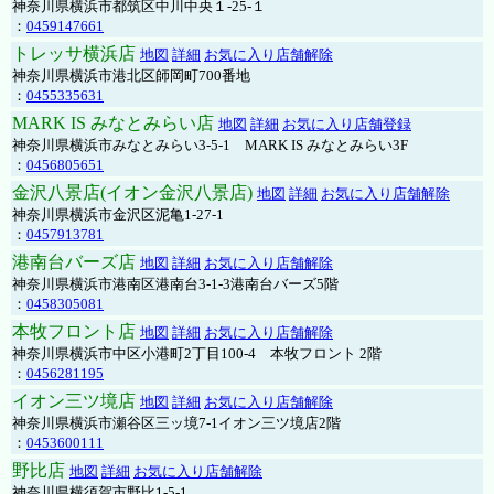
神奈川県横浜市都筑区中川中央１-25-１
：
0459147661
トレッサ横浜店
地図
詳細
お気に入り店舗解除
神奈川県横浜市港北区師岡町700番地
：
0455335631
MARK IS みなとみらい店
地図
詳細
お気に入り店舗登録
神奈川県横浜市みなとみらい3-5-1 MARK IS みなとみらい3F
：
0456805651
金沢八景店(イオン金沢八景店)
地図
詳細
お気に入り店舗解除
神奈川県横浜市金沢区泥亀1-27-1
：
0457913781
港南台バーズ店
地図
詳細
お気に入り店舗解除
神奈川県横浜市港南区港南台3-1-3港南台バーズ5階
：
0458305081
本牧フロント店
地図
詳細
お気に入り店舗解除
神奈川県横浜市中区小港町2丁目100-4 本牧フロント 2階
：
0456281195
イオン三ツ境店
地図
詳細
お気に入り店舗解除
神奈川県横浜市瀬谷区三ッ境7-1イオン三ツ境店2階
：
0453600111
野比店
地図
詳細
お気に入り店舗解除
神奈川県横須賀市野比1-5-1