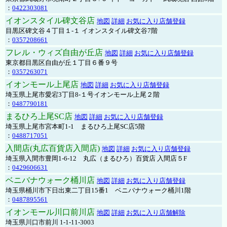
：
0422303081
イオンスタイル碑文谷店
地図
詳細
お気に入り店舗登録
目黒区碑文谷４丁目１-１ イオンスタイル碑文谷7階
：
0357208661
フレル・ウィズ自由が丘店
地図
詳細
お気に入り店舗登録
東京都目黒区自由が丘１丁目６番９号
：
0357263071
イオンモール上尾店
地図
詳細
お気に入り店舗登録
埼玉県上尾市愛宕3丁目8-１号イオンモール上尾２階
：
0487790181
まるひろ上尾SC店
地図
詳細
お気に入り店舗登録
埼玉県上尾市宮本町1-1 まるひろ上尾SC店5階
：
0488717051
入間店(丸広百貨店入間店)
地図
詳細
お気に入り店舗登録
埼玉県入間市豊岡1-6-12 丸広（まるひろ）百貨店 入間店５F
：
0429606631
ベニバナウォーク桶川店
地図
詳細
お気に入り店舗登録
埼玉県桶川市下日出東二丁目15番1 ベニバナウォーク桶川1階
：
0487895561
イオンモール川口前川店
地図
詳細
お気に入り店舗解除
埼玉県川口市前川 1-1-11-3003