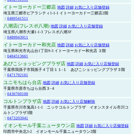
イトーヨーカドー三郷店
地図
詳細
お気に入り店舗登録
埼玉県三郷市ピアラシティ1-1-1 イトーヨーカドー三郷店2階
：
0489541511
八潮店(フレスポ八潮)
地図
詳細
お気に入り店舗登録
埼玉県八潮市大瀬1-1-3 フレスポ八潮3F
：
0489943911
イトーヨーカドー和光店
地図
詳細
お気に入り店舗登録
埼玉県和光市丸山台1丁目9-3 イトーヨーカドー和光店 ３階
：
0484513661
あびこショッピングプラザ店
地図
詳細
お気に入り店舗登録
千葉県我孫子市我孫子４丁目１１-１ あびこショッピングプラザ３階
：
0471792161
ユニモちはら台店
地図
詳細
お気に入り店舗登録
千葉県市原市ちはら台西３-４
：
0436760100
コルトンプラザ店
地図
詳細
お気に入り店舗解除
千葉県市川市鬼高1-1-1 ニッケコルトンプラザ イオンスタイル市川コ
ルトンプラザ3階
：
0473203041
イオンモール千葉ニュータウン店
地図
詳細
お気に入り店舗登録
印西市中央北3-2 イオンモール千葉ニュータウン2階