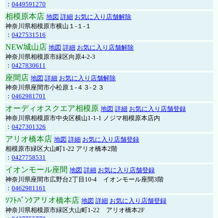
：
0449591270
相模原本店
地図
詳細
お気に入り店舗解除
神奈川県相模原市横山１-１-１
：
0427531516
NEW城山店
地図
詳細
お気に入り店舗解除
神奈川県相模原市緑区向原4-2-3
：
0427830611
座間店
地図
詳細
お気に入り店舗解除
神奈川県座間市小松原１-４３-２３
：
0462981701
オーディオスクエア相模原
地図
詳細
お気に入り店舗登録
神奈川県相模原市中央区横山1-1-1 ノジマ相模原本店内
：
0427301326
アリオ橋本店
地図
詳細
お気に入り店舗登録
相模原市緑区大山町1-22 アリオ橋本2階
：
0427758531
イオンモール座間
地図
詳細
お気に入り店舗登録
神奈川県座間市広野台2丁目10-4 イオンモール座間3階
：
0462981161
ｿﾌﾄﾊﾞﾝｸアリオ橋本店
地図
詳細
お気に入り店舗登録
神奈川県相模原市緑区大山町1-22 アリオ橋本2F