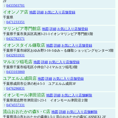
2F
：
0433503701
イオンノア店
地図
詳細
お気に入り店舗登録
千葉県
：
0471233351
マリンピア専門館店
地図
詳細
お気に入り店舗登録
千葉県千葉市美浜区高洲3-21-1イオンマリンピア専門館1階
：
0432782571
イオンスタイル鎌取店
地図
詳細
お気に入り店舗登録
千葉県千葉市緑区おゆみ野3-16-1ゆみ～る鎌取ショッピングセンター3階
：
0432931931
マルエツ稲毛店
地図
詳細
お気に入り店舗登録
千葉県千葉市稲毛区小仲台7-2-1マルエツ稲毛3階
：
0433103860
ユアエルム成田店
地図
詳細
お気に入り店舗登録
千葉県成田市公津の杜4-5-3 ユアエルム成田3F
：
0476296831
イオンモール津田沼店
地図
詳細
お気に入り店舗解除
千葉県習志野市津田沼1-23-1 イオンモール津田沼２階
：
0474557331
流山おおたかの森S・C店
地図
詳細
お気に入り店舗解除
千葉県流山市おおたかの森南1-5-1 流山おおたかの森SC ANNEX1 2F