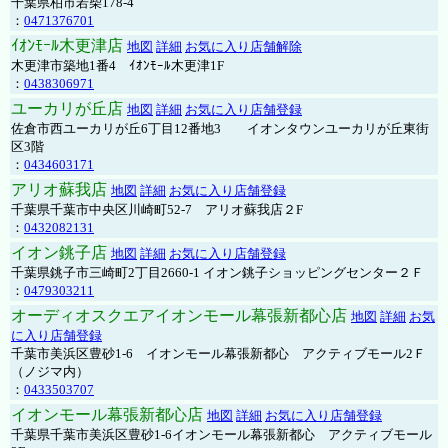
千葉県柏市若柴178-4
：
0471376701
ｲｵﾝﾓｰﾙ木更津店
地図
詳細
お気に入り店舗解除
木更津市築地1番4 ｲｵﾝﾓｰﾙ木更津1F
：
0438306971
ユーカリが丘店
地図
詳細
お気に入り店舗登録
佐倉市西ユーカリが丘6丁目12番地3 イオンタウンユーカリが丘東街
区3階
：
0434603171
アリオ蘇我店
地図
詳細
お気に入り店舗登録
千葉県千葉市中央区川崎町52-7 アリオ蘇我店２F
：
0432082131
イオン銚子店
地図
詳細
お気に入り店舗登録
千葉県銚子市三崎町2丁目2660-1 イオン銚子ショッピングセンター２Ｆ
：
0479303211
オーディオスクエアイオンモール幕張新都心店
地図
詳細
お気
に入り店舗登録
千葉市美浜区豊砂1-6 イオンモール幕張新都心 アクティブモール2Ｆ
（ノジマ内）
：
0433503707
イオンモール幕張新都心店
地図
詳細
お気に入り店舗登録
千葉県千葉市美浜区豊砂1-6イオンモール幕張新都心 アクティブモール