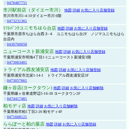
：
0476487751
市川駅前店（ダイエー市川）
地図
詳細
お気に入り店舗登録
市川市市川1-4-10ダイエー市川 6階
：
0473231361
ｿﾌﾄﾊﾞﾝｸユニモちはら台店
地図
詳細
お気に入り店舗登録
千葉県市原市ちはら台西３-４ ユニモちはら台2F ノジマユニモちはら
台店内
：
0436760050
ニューコースト新浦安店
地図
詳細
お気に入り店舗登録
千葉県浦安市明海4丁目1-1ニューコースト新浦安3階
：
0473063401
トライアル西友浦安店
地図
詳細
お気に入り店舗登録
千葉県浦安市北栄1-14-1 トライアル西友浦安店3F
：
0473057661
鎌ヶ谷店(ヨークタウン)
地図
詳細
お気に入り店舗解除
千葉県鎌ヶ谷東道野辺5-16-38 ヨークタウン2F
：
0474417481
柏モディ店
地図
詳細
お気に入り店舗解除
千葉県柏市柏1丁目2-26 柏モディ4F
：
0471668121
ららぽーと柏の葉店
地図
詳細
お気に入り店舗登録