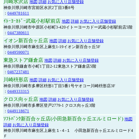
川崎水沢店
地図
詳細
お気に入り店舗登録
神奈川県川崎市宮前区水沢2丁目3番8号
：
0449781611
ｲﾄｰﾖｰｶﾄﾞｰ武蔵小杉駅前店
地図
詳細
お気に入り店舗登録
神奈川県川崎市中原区小杉町3-420イトーヨーカドー武蔵小杉駅前店5階
：
0447380611
イオン新百合ヶ丘店
地図
詳細
お気に入り店舗登録
神奈川県川崎市麻生区上麻生1-19イオン新百合ヶ丘5F
：
0449590071
東急ストア鎌倉店
地図
詳細
お気に入り店舗登録
神奈川県鎌倉市小町1丁目2-12東急ストア鎌倉店5階
：
0467237481
川崎枡形店
地図
詳細
お気に入り店舗登録
神奈川県川崎市多摩区枡形1丁目5番1号ヤオコー川崎枡形店3F
：
0449333315
クロス向ヶ丘店
地図
詳細
お気に入り店舗登録
神奈川県川崎市多摩区登戸2779-1 クロス向ヶ丘3階
：
0449118671
ｿﾌﾄﾊﾞﾝｸ新百合ヶ丘店(小田急新百合ヶ丘エルミロード)
地図
詳細
お気に入り店舗登録
神奈川県川崎市麻生区上麻生１-４-１ 小田急新百合ヶ丘エルミロード4
Ｆ