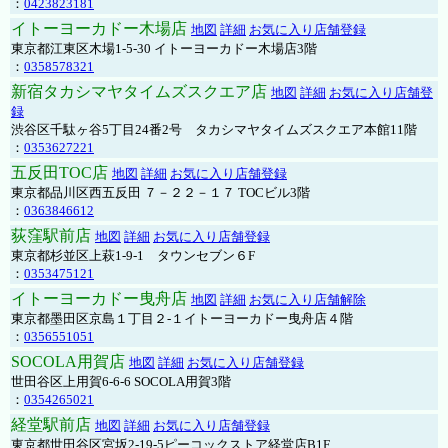
：
0423823181
イトーヨーカドー木場店
地図
詳細
お気に入り店舗登録
東京都江東区木場1-5-30 イトーヨーカドー木場店3階
：
0358578321
新宿タカシマヤタイムズスクエア店
地図
詳細
お気に入り店舗登
録
渋谷区千駄ヶ谷5丁目24番2号 タカシマヤタイムズスクエア本館11階
：
0353627221
五反田TOC店
地図
詳細
お気に入り店舗登録
東京都品川区西五反田 ７－２２－１７ TOCビル3階
：
0363846612
荻窪駅前店
地図
詳細
お気に入り店舗登録
東京都杉並区上萩1-9-1 タウンセブン６F
：
0353475121
イトーヨーカドー曳舟店
地図
詳細
お気に入り店舗解除
東京都墨田区京島１丁目２-１イトーヨーカドー曳舟店４階
：
0356551051
SOCOLA用賀店
地図
詳細
お気に入り店舗登録
世田谷区上用賀6-6-6 SOCOLA用賀3階
：
0354265021
経堂駅前店
地図
詳細
お気に入り店舗登録
東京都世田谷区宮坂2-19-5ピーコックストア経堂店B1F