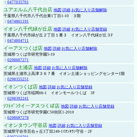
：
0477035701
ユアエルム八千代台店
地図
詳細
お気に入り店舗解除
千葉県八千代市八千代台東1丁目1-10 ３階
：
0474861191
イオン八千代緑が丘店
地図
詳細
お気に入り店舗登録
千葉県八千代市緑が丘２丁目１番３ イオン八千代緑が丘３F
：
0474804711
イーアスつくば店
地図
詳細
お気に入り店舗解除
茨城県つくば市研究学園5-19
：
0298687271
イオン土浦店
地図
詳細
お気に入り店舗解除
茨城県土浦市上高津３６７番 イオン土浦ショッピングセンター1階
：
0298355251
イオンつくば店
地図
詳細
お気に入り店舗登録
茨城県つくば市稲岡66-1 イオンモールつくば 3F
：
0298392241
ｿﾌﾄﾊﾞﾝｸイーアスつくば店
地図
詳細
お気に入り店舗登録
茨城県つくば市研究学園C50街区1-2010
：
0298687278
イオンタウン守谷店
地図
詳細
お気に入り店舗登録
茨城県守谷市百合ヶ丘3丁目249-1ｲｵﾝﾀｳﾝ守谷・2F
：
0297210701