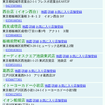
東京都稲城市若葉台2-1-1 フレスポ若葉台EAST2F
：
0423505661
西台店（イオン西台）
地図
詳細
お気に入り店舗登録
東京都板橋区蓮根３-８-１２ イオン西台３F
：
0359160561
西友成増店
地図
詳細
お気に入り店舗登録
東京都板橋区成増3丁目11番3号 アクト1 ３階
：
0359040831
板橋前野町店
地図
詳細
お気に入り店舗登録
東京都板橋区前野町3-20-1ヒューリック志村坂上2階
：
0359183031
オーディオスクエア池袋東武店
地図
詳細
お気に入り店舗登録
東京都豊島区西池袋1-1-25 東武百貨店 池袋店 4F
：
0359531011
葛西店
地図
詳細
お気に入り店舗登録
江戸川区東葛西9-3-3 アリオ葛西店2F
：
0356677301
イトーヨーカドー小岩店
地図
詳細
お気に入り店舗登録
東京都江戸川区西小岩1-24-1イトーヨーカドー小岩5階
：
0356125051
イオン船堀店
地図
詳細
お気に入り店舗登録
江戸川区船堀1丁目1-51