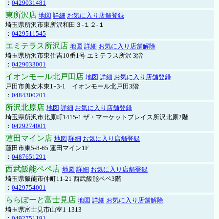
：
0429031481
東所沢店
地図
詳細
お気に入り店舗登録
埼玉県所沢市東所沢和田３-１２-１
：
0429511545
エミテラス所沢店
地図
詳細
お気に入り店舗解除
埼玉県所沢市東住吉10番1号 エミテラス所沢 3階
：
0429033001
イオンモール北戸田店
地図
詳細
お気に入り店舗登録
戸田市美女木東1ｰ3‐1 イオンモール北戸田3階
：
0484300201
所沢北原店
地図
詳細
お気に入り店舗登録
埼玉県所沢市北原町1415-1 ザ・マーケットプレイス所沢北原2階
：
0429274001
蓮田マイン店
地図
詳細
お気に入り店舗登録
蓮田市東5-8-65 蓮田マイン1F
：
0487651291
西武飯能ペペ店
地図
詳細
お気に入り店舗登録
埼玉県飯能市仲町11-21 西武飯能ペペ3階
：
0429754001
ららぽーと富士見店
地図
詳細
お気に入り店舗解除
埼玉県富士見市山室1-1313
：
0492751191