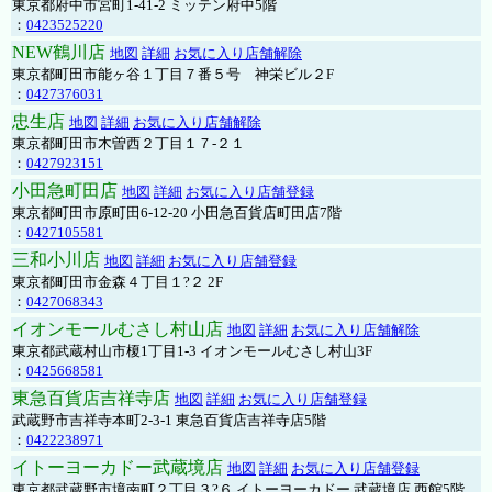
東京都府中市宮町1-41-2 ミッテン府中5階
：
0423525220
NEW鶴川店
地図
詳細
お気に入り店舗解除
東京都町田市能ヶ谷１丁目７番５号 神栄ビル２F
：
0427376031
忠生店
地図
詳細
お気に入り店舗解除
東京都町田市木曽西２丁目１７-２１
：
0427923151
小田急町田店
地図
詳細
お気に入り店舗登録
東京都町田市原町田6-12-20 小田急百貨店町田店7階
：
0427105581
三和小川店
地図
詳細
お気に入り店舗登録
東京都町田市金森４丁目１?２ 2F
：
0427068343
イオンモールむさし村山店
地図
詳細
お気に入り店舗解除
東京都武蔵村山市榎1丁目1-3 イオンモールむさし村山3F
：
0425668581
東急百貨店吉祥寺店
地図
詳細
お気に入り店舗登録
武蔵野市吉祥寺本町2-3-1 東急百貨店吉祥寺店5階
：
0422238971
イトーヨーカドー武蔵境店
地図
詳細
お気に入り店舗登録
東京都武蔵野市境南町２丁目３?６ イトーヨーカドー 武蔵境店 西館5階