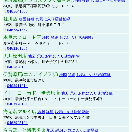
湯河原店(アクロスプラザ湯河原)
地図
詳細
お気に入り店舗登録
神奈川県足柄下郡湯河原町中央1-1617-54
：
0465641688
愛川店
地図
詳細
お気に入り店舗登録
神奈川県愛甲郡愛川町中津９７５-１
：
0462841562
本厚木ミロード店
地図
詳細
お気に入り店舗登録
厚木市中町2-2-1 本厚木ミロード2 6F
：
0462201201
大井松田店
地図
詳細
お気に入り店舗解除
神奈川県足柄上郡大井町金子字中の町325-1
：
0465828168
伊勢原店(エムアイプラザ)
地図
詳細
お気に入り店舗解除
神奈川県伊勢原市板戸８
：
0463911214
イトーヨーカドー伊勢原店
地図
詳細
お気に入り店舗登録
神奈川県伊勢原市桜台1-8-1 イトーヨーカドー伊勢原4階
：
0463920161
海老名マルイ店
地図
詳細
お気に入り店舗登録
神奈川県海老名市中央１丁目６-１海老名マルイ4階
：
0462925181
ららぽーと海老名店
地図
詳細
お気に入り店舗登録