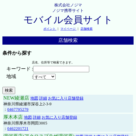
株式会社ノジマ
ノジマ携帯サイト
モバイル会員サイト
ポイント
｜
マイページ
｜
店舗検索
店舗検索
条件から探す
店名、住所等で検索できます。
キーワード
:
地域
:
NEW綾瀬店
地図
詳細
お気に入り店舗登録
神奈川県綾瀬市深谷上2-3-9
：
0467795279
厚木本店
地図
詳細
お気に入り店舗登録
神奈川県厚木市岡田3005
：
0462201721