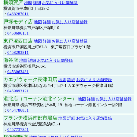
横須賀店
地図
詳細
お気に入り店舗解除
横須賀市平成町3丁目28-2
：
0468287011
戸塚モディ店
地図
詳細
お気に入り店舗登録
神奈川県横浜市戸塚区戸塚町10
：
0458696131
東戸塚西口店
地図
詳細
お気に入り店舗登録
横浜市戸塚区川上町87-8 東戸塚西口プラザ１階
：
0458293811
瀬谷店
地図
詳細
お気に入り店舗登録
横浜市瀬谷区橋戸2-36-1
：
0453063431
カエデウォーク長津田店
地図
詳細
お気に入り店舗登録
横浜市緑区長津田みなみ台4丁目7-1 カエデウォーク長津田1階
：
0459893121
港北店（コーナン港北インター）
地図
詳細
お気に入り店舗登録
神奈川県 横浜市都筑区 折本町 191番地コーナン港北インター店2階
：
0454786851
ブランチ横浜南部市場店
地図
詳細
お気に入り店舗登録
神奈川県横浜市金沢区鳥浜町1-1
：
0457737851