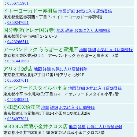
：
0356715901
イトーヨーカドー赤羽店
地図
詳細
お気に入り店舗登録
東京都北区赤羽西１丁目７-１イトーヨーカドー赤羽5階
：
0359247691
国分寺店(セレオ国分寺)
地図
詳細
お気に入り店舗解除
東京都国分寺市南町３-２０-３
：
0423266511
アーバンドック ららぽーと豊洲店
地図
詳細
お気に入り店舗登録
東京都江東区豊洲2-2-1 アーバンドック ららぽーと豊洲３ 3階
：
0351441660
アリオ北砂店
地図
詳細
お気に入り店舗解除
東京都江東区北砂2丁目17番1号アリオ北砂2F
：
0356537611
イオンフードスタイル小平店
地図
詳細
お気に入り店舗登録
東京都小平市小川東町2丁目12-1 イオンフードスタイル小平2階
：
0423485821
小田急OX狛江店
地図
詳細
お気に入り店舗登録
東京都狛江市元和泉1丁目2-1小田急OX狛江店2階
：
0354977031
SOCOLA武蔵小金井クロス店
地図
詳細
お気に入り店舗登録
東京都小金井市本町6-2-30 SOCOLA武蔵小金井クロス3階