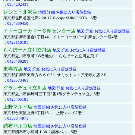
：
0354262431
レシピ下北沢店
地図
詳細
お気に入り店舗登録
東京都世田谷区北沢2-20-17 Ｒecipe SHIMOKITA 6階
：
0354330450
イトーヨーカドー多摩センター店
地図
詳細
お気に入り店舗登録
東京都多摩市落合1丁目44 イトーヨーカドー多摩センター店4階
：
0423110191
ららぽーと立川立飛店
地図
詳細
お気に入り店舗登録
東京都立川市泉町935番地の1 ららぽーと立川立飛1F
：
0425486201
東寺方店
地図
詳細
お気に入り店舗登録
東京都多摩市東寺方６６０?１ サミットストア東寺方店２F
：
0423573461
グランデュオ立川店
地図
詳細
お気に入り店舗登録
東京都立川市柴崎町三丁目2番1号グランデュオ立川5階
：
0425405181
上野マルイ店
地図
詳細
お気に入り店舗登録
東京都台東区上野6丁目15-1 上野マルイ7階
：
0358344971
調布パルコ店
地図
詳細
お気に入り店舗登録
東京都調布市小島町 1-38-1 調布パルコ5階