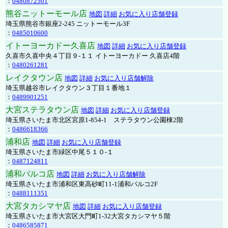
：
0480872501
熊谷ニットーモール店
地図
詳細
お気に入り店舗登録
埼玉県熊谷市銀座2-245 ニットーモール3F
：
0485010600
イトーヨーカドー久喜店
地図
詳細
お気に入り店舗登録
久喜市久喜中央４丁目９-１１ イトーヨーカドー 久喜店4階
：
0480261281
レイクタウン店
地図
詳細
お気に入り店舗解除
埼玉県越谷市レイクタウン３丁目１番地１
：
0489901251
大宮ステラタウン店
地図
詳細
お気に入り店舗登録
埼玉県さいたま市北区宮原1-854-1 ステラタウン公園棟2階
：
0486618366
浦和店
地図
詳細
お気に入り店舗登録
埼玉県さいたま市緑区中尾５１０-１
：
0487124811
浦和パルコ店
地図
詳細
お気に入り店舗解除
埼玉県さいたま市浦和区東高砂町11-1浦和パルコ2F
：
0488111351
大宮タカシマヤ店
地図
詳細
お気に入り店舗登録
埼玉県さいたま市大宮区大門町1-32大宮タカシマヤ５階
：
0486585871