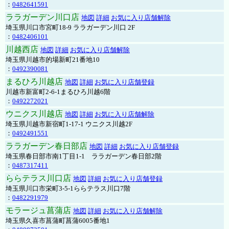
：
0482641591
ララガーデン川口店
地図
詳細
お気に入り店舗解除
埼玉県川口市宮町18-9 ララガーデン川口 2F
：
0482406101
川越西店
地図
詳細
お気に入り店舗解除
埼玉県川越市的場新町21番地10
：
0492390081
まるひろ川越店
地図
詳細
お気に入り店舗登録
川越市新富町2-6-1まるひろ川越6階
：
0492272021
ウニクス川越店
地図
詳細
お気に入り店舗解除
埼玉県川越市新宿町1-17-1 ウニクス川越2F
：
0492491551
ララガーデン春日部店
地図
詳細
お気に入り店舗登録
埼玉県春日部市南1丁目1-1 ララガーデン春日部2階
：
0487317411
ららテラス川口店
地図
詳細
お気に入り店舗登録
埼玉県川口市栄町3-5-1ららテラス川口7階
：
0482291979
モラージュ菖蒲店
地図
詳細
お気に入り店舗解除
埼玉県久喜市菖蒲町菖蒲6005番地1