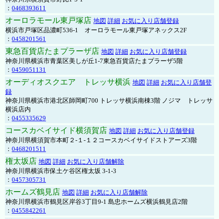
：
0468393611
オーロラモール東戸塚店
地図
詳細
お気に入り店舗登録
横浜市戸塚区品濃町536-1 オーロラモール東戸塚アネックス2F
：
0458201561
東急百貨店たまプラーザ店
地図
詳細
お気に入り店舗登録
神奈川県横浜市青葉区美しが丘1-7東急百貨店たまプラーザ5階
：
0459051131
オーディオスクエア トレッサ横浜
地図
詳細
お気に入り店舗登
録
神奈川県横浜市港北区師岡町700 トレッサ横浜南棟3階 ノジマ トレッサ
横浜店内
：
0455335629
コースカベイサイド横須賀店
地図
詳細
お気に入り店舗登録
神奈川県横須賀市本町２-１-１２コースカベイサイドストアーズ3階
：
0468201511
権太坂店
地図
詳細
お気に入り店舗解除
神奈川県横浜市保土ケ谷区権太坂 3-1-3
：
0457305731
ホームズ鶴見店
地図
詳細
お気に入り店舗解除
神奈川県横浜市鶴見区岸谷3丁目9-1 島忠ホームズ横浜鶴見店2階
：
0455842261