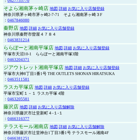
：
0427755770
そよら湘南茅ヶ崎店
地図
詳細
お気に入り店舗登録
神奈川県茅ヶ崎市茅ヶ崎2‐7‐71 そよら湘南茅ヶ崎３F
：
0467846080
秦野店
地図
詳細
お気に入り店舗登録
神奈川県秦野市曽屋４７８４
：
0463831214
ららぽーと湘南平塚店
地図
詳細
お気に入り店舗登録
平塚市天沼10-1 ららぽーと湘南平塚3階
：
0463204371
ジアウトレット湘南平塚店
地図
詳細
お気に入り店舗登録
平塚市大神8丁目1番1号 THE OUTLETS SHONAN HIRATSUKA
：
0463511581
ラスカ平塚店
地図
詳細
お気に入り店舗登録
平塚市宝町１－１ ラスカ平塚 4階
：
0463205581
藤沢店
地図
詳細
お気に入り店舗解除
神奈川県藤沢市辻堂新町４-１-１
：
0466316377
テラスモール湘南店
地図
詳細
お気に入り店舗解除
神奈川県藤沢市辻堂神台1丁目3番1号 テラスモール湘南4F
：
0466381251