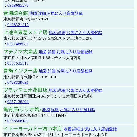
：
0368085270
青梅統合館
地図
詳細
お気に入り店舗登録
東京都青梅市今寺５-１-１
：
0428321215
上池台東急ストア店
地図
詳細
お気に入り店舗登録
東京都大田区上池台5-23-5東急ストア上池台店2階
：
0337488081
マチノマ大森店
地図
詳細
お気に入り店舗登録
東京都大田区大森町3-1-38マチノマ大森2階
：
0357535311
青梅インター店
地図
詳細
お気に入り店舗登録
東京都青梅市新町６-１６-１１
：
0428339031
グランデュオ蒲田店
地図
詳細
お気に入り店舗登録
東京都大田区蒲田5-13-1グランデュオ蒲田東館3階
：
0357138301
亀有店(リリオ館)
地図
詳細
お気に入り店舗解除
東京都葛飾区亀有3-26-1リリオ館4F
：
0356506181
イトーヨーカドー四つ木店
地図
詳細
お気に入り店舗登録
東京都葛飾区四つ木2丁目21-1イトーヨーカドー四つ木３F