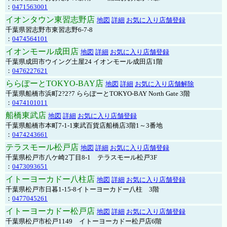
：
0471563001
イオンタウン東習志野店
地図
詳細
お気に入り店舗登録
千葉県習志野市東習志野6-7-8
：
0474564101
イオンモール成田店
地図
詳細
お気に入り店舗登録
千葉県成田市ウイング土屋24 イオンモール成田店1階
：
0476227621
ららぽーとTOKYO-BAY店
地図
詳細
お気に入り店舗解除
千葉県船橋市浜町2?2?7 ららぽーとTOKYO-BAY North Gate 3階
：
0474101011
船橋東武店
地図
詳細
お気に入り店舗登録
千葉県船橋市本町7-1-1東武百貨店船橋店3階1～3番地
：
0474243661
テラスモール松戸店
地図
詳細
お気に入り店舗登録
千葉県松戸市八ケ崎2丁目8-1 テラスモール松戸3F
：
0473093651
イトーヨーカドー八柱店
地図
詳細
お気に入り店舗登録
千葉県松戸市日暮1-15-8イトーヨーカドー八柱 3階
：
0477045261
イトーヨーカドー松戸店
地図
詳細
お気に入り店舗登録
千葉県松戸市松戸1149 イトーヨーカドー松戸店6階