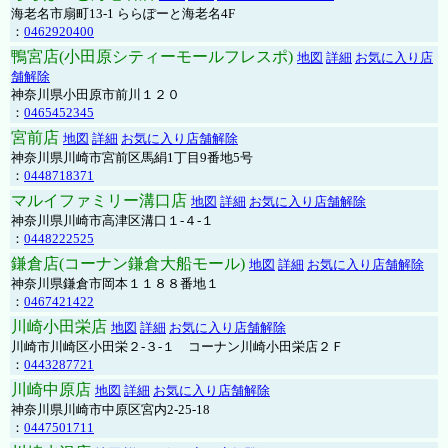
海老名市扇町13-1 ららぽーと海老名4F
：
0462920400
鴨宮店(小田原シティーモールフレスポ)
地図
詳細
お気に入り店
舗解除
神奈川県小田原市前川１２０
：
0465452345
宮前店
地図
詳細
お気に入り店舗解除
神奈川県川崎市宮前区馬絹1丁目9番地5号
：
0448718371
マルイファミリー溝口店
地図
詳細
お気に入り店舗解除
神奈川県川崎市高津区溝口１-４-１
：
0448222525
鎌倉店(コーナン鎌倉大船モール)
地図
詳細
お気に入り店舗解除
神奈川県鎌倉市岡本１１８８番地１
：
0467421422
川崎小田栄店
地図
詳細
お気に入り店舗解除
川崎市川崎区小田栄２‐３‐１ コーナン川崎小田栄店２Ｆ
：
0443287721
川崎中原店
地図
詳細
お気に入り店舗解除
神奈川県川崎市中原区宮内2-25-18
：
0447501711