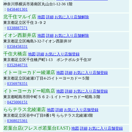
神奈川県横浜市港南区丸山台1-12-36 1階
：
0458401301
北千住マルイ店
地図
詳細
お気に入り店舗解除
東京都足立区千住３-９２
：
0338887571
イオン西新井店
地図
詳細
お気に入り店舗解除
東京都足立区梅島3-32-7イオン西新井3F
：
0358458331
千住大橋店
地図
詳細
お気に入り店舗登録
東京都足立区千住橋戸町1-13 ポンテポルタ千住3F
：
0352846731
イトーヨーカドー綾瀬店
地図
詳細
お気に入り店舗登録
東京都足立区綾瀬3丁目4-25イトーヨーカドー５階
：
0356978351
イトーヨーカドー昭島店
地図
詳細
お気に入り店舗登録
東京都昭島市田中町５６２-１イトーヨーカドー昭島３階
：
0425006151
ららテラス北綾瀬店
地図
詳細
お気に入り店舗登録
東京都足立区谷中4丁目8番1号 ららテラス北綾瀬3階
：
0368025361
若葉台店(フレスポ若葉台EAST)
地図
詳細
お気に入り店舗登録