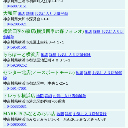
神奈川県三浦市初声町入江字2-186-1
：
0468873151
大和店
地図
詳細
お気に入り店舗登録
神奈川県大和市深見台1-1-18
：
0462005021
横浜四季の森店(横浜四季の森フォレオ)
地図
詳細
お気に入り店
舗解除
神奈川県横浜市旭区上白根３-４１-１
：
0459581561
ららぽーと横浜店
地図
詳細
お気に入り店舗解除
神奈川県横浜市都筑区池辺町４０３５-１
：
0459296252
センター北店(ノースポートモール)
地図
詳細
お気に入り店舗解
除
神奈川県横浜市都筑区中川中央１-25-１
：
0459147661
トレッサ横浜店
地図
詳細
お気に入り店舗解除
神奈川県横浜市港北区師岡町700番地
：
0455335631
MARK IS みなとみらい店
地図
詳細
お気に入り店舗登録
神奈川県横浜市みなとみらい3-5-1 MARK IS みなとみらい3F
：
0456805651