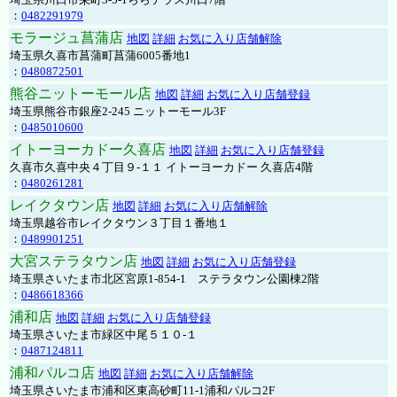
：
0482291979
モラージュ菖蒲店
地図
詳細
お気に入り店舗解除
埼玉県久喜市菖蒲町菖蒲6005番地1
：
0480872501
熊谷ニットーモール店
地図
詳細
お気に入り店舗登録
埼玉県熊谷市銀座2-245 ニットーモール3F
：
0485010600
イトーヨーカドー久喜店
地図
詳細
お気に入り店舗登録
久喜市久喜中央４丁目９-１１ イトーヨーカドー 久喜店4階
：
0480261281
レイクタウン店
地図
詳細
お気に入り店舗解除
埼玉県越谷市レイクタウン３丁目１番地１
：
0489901251
大宮ステラタウン店
地図
詳細
お気に入り店舗登録
埼玉県さいたま市北区宮原1-854-1 ステラタウン公園棟2階
：
0486618366
浦和店
地図
詳細
お気に入り店舗登録
埼玉県さいたま市緑区中尾５１０-１
：
0487124811
浦和パルコ店
地図
詳細
お気に入り店舗解除
埼玉県さいたま市浦和区東高砂町11-1浦和パルコ2F