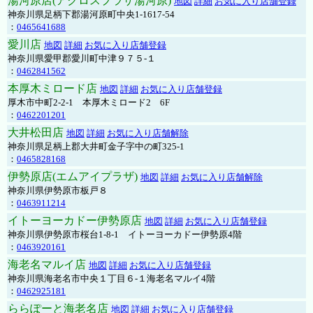
湯河原店(アクロスプラザ湯河原)
地図
詳細
お気に入り店舗登録
神奈川県足柄下郡湯河原町中央1-1617-54
：
0465641688
愛川店
地図
詳細
お気に入り店舗登録
神奈川県愛甲郡愛川町中津９７５-１
：
0462841562
本厚木ミロード店
地図
詳細
お気に入り店舗登録
厚木市中町2-2-1 本厚木ミロード2 6F
：
0462201201
大井松田店
地図
詳細
お気に入り店舗解除
神奈川県足柄上郡大井町金子字中の町325-1
：
0465828168
伊勢原店(エムアイプラザ)
地図
詳細
お気に入り店舗解除
神奈川県伊勢原市板戸８
：
0463911214
イトーヨーカドー伊勢原店
地図
詳細
お気に入り店舗登録
神奈川県伊勢原市桜台1-8-1 イトーヨーカドー伊勢原4階
：
0463920161
海老名マルイ店
地図
詳細
お気に入り店舗登録
神奈川県海老名市中央１丁目６-１海老名マルイ4階
：
0462925181
ららぽーと海老名店
地図
詳細
お気に入り店舗登録