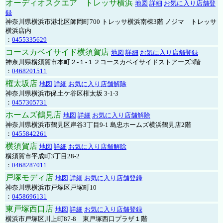
オーディオスクエア トレッサ横浜
地図
詳細
お気に入り店舗登
録
神奈川県横浜市港北区師岡町700 トレッサ横浜南棟3階 ノジマ トレッサ
横浜店内
：
0455335629
コースカベイサイド横須賀店
地図
詳細
お気に入り店舗登録
神奈川県横須賀市本町２-１-１２コースカベイサイドストアーズ3階
：
0468201511
権太坂店
地図
詳細
お気に入り店舗解除
神奈川県横浜市保土ケ谷区権太坂 3-1-3
：
0457305731
ホームズ鶴見店
地図
詳細
お気に入り店舗解除
神奈川県横浜市鶴見区岸谷3丁目9-1 島忠ホームズ横浜鶴見店2階
：
0455842261
横須賀店
地図
詳細
お気に入り店舗解除
横須賀市平成町3丁目28-2
：
0468287011
戸塚モディ店
地図
詳細
お気に入り店舗登録
神奈川県横浜市戸塚区戸塚町10
：
0458696131
東戸塚西口店
地図
詳細
お気に入り店舗登録
横浜市戸塚区川上町87-8 東戸塚西口プラザ１階