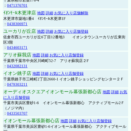
千葉県柏市若柴178-4
：
0471376701
ｲｵﾝﾓｰﾙ木更津店
地図
詳細
お気に入り店舗解除
木更津市築地1番4 ｲｵﾝﾓｰﾙ木更津1F
：
0438306971
ユーカリが丘店
地図
詳細
お気に入り店舗登録
佐倉市西ユーカリが丘6丁目12番地3 イオンタウンユーカリが丘東街
区3階
：
0434603171
アリオ蘇我店
地図
詳細
お気に入り店舗登録
千葉県千葉市中央区川崎町52-7 アリオ蘇我店２F
：
0432082131
イオン銚子店
地図
詳細
お気に入り店舗登録
千葉県銚子市三崎町2丁目2660-1 イオン銚子ショッピングセンター２Ｆ
：
0479303211
オーディオスクエアイオンモール幕張新都心店
地図
詳細
お気
に入り店舗登録
千葉市美浜区豊砂1-6 イオンモール幕張新都心 アクティブモール2Ｆ
（ノジマ内）
：
0433503707
イオンモール幕張新都心店
地図
詳細
お気に入り店舗登録
千葉県千葉市美浜区豊砂1-6イオンモール幕張新都心 アクティブモール