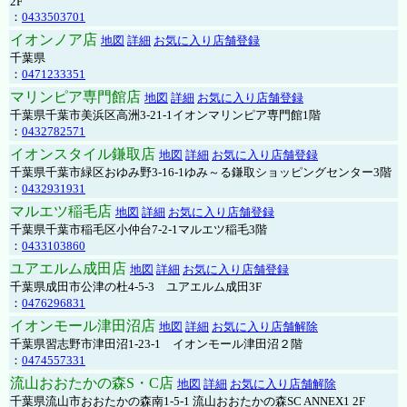
2F
：
0433503701
イオンノア店
地図
詳細
お気に入り店舗登録
千葉県
：
0471233351
マリンピア専門館店
地図
詳細
お気に入り店舗登録
千葉県千葉市美浜区高洲3-21-1イオンマリンピア専門館1階
：
0432782571
イオンスタイル鎌取店
地図
詳細
お気に入り店舗登録
千葉県千葉市緑区おゆみ野3-16-1ゆみ～る鎌取ショッピングセンター3階
：
0432931931
マルエツ稲毛店
地図
詳細
お気に入り店舗登録
千葉県千葉市稲毛区小仲台7-2-1マルエツ稲毛3階
：
0433103860
ユアエルム成田店
地図
詳細
お気に入り店舗登録
千葉県成田市公津の杜4-5-3 ユアエルム成田3F
：
0476296831
イオンモール津田沼店
地図
詳細
お気に入り店舗解除
千葉県習志野市津田沼1-23-1 イオンモール津田沼２階
：
0474557331
流山おおたかの森S・C店
地図
詳細
お気に入り店舗解除
千葉県流山市おおたかの森南1-5-1 流山おおたかの森SC ANNEX1 2F