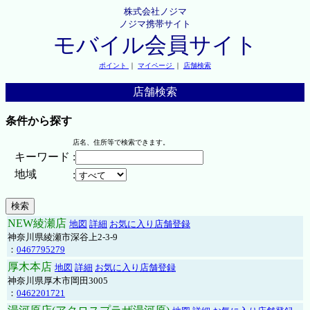
株式会社ノジマ
ノジマ携帯サイト
モバイル会員サイト
ポイント
｜
マイページ
｜
店舗検索
店舗検索
条件から探す
店名、住所等で検索できます。
キーワード
:
地域
:
NEW綾瀬店
地図
詳細
お気に入り店舗登録
神奈川県綾瀬市深谷上2-3-9
：
0467795279
厚木本店
地図
詳細
お気に入り店舗登録
神奈川県厚木市岡田3005
：
0462201721