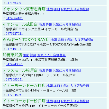
：
0471563001
イオンタウン東習志野店
地図
詳細
お気に入り店舗登録
千葉県習志野市東習志野6-7-8
：
0474564101
イオンモール成田店
地図
詳細
お気に入り店舗登録
千葉県成田市ウイング土屋24 イオンモール成田店1階
：
0476227621
ららぽーとTOKYO-BAY店
地図
詳細
お気に入り店舗解除
千葉県船橋市浜町2?2?7 ららぽーとTOKYO-BAY North Gate 3階
：
0474101011
船橋東武店
地図
詳細
お気に入り店舗登録
千葉県船橋市本町7-1-1東武百貨店船橋店3階1～3番地
：
0474243661
テラスモール松戸店
地図
詳細
お気に入り店舗登録
千葉県松戸市八ケ崎2丁目8-1 テラスモール松戸3F
：
0473093651
イトーヨーカドー八柱店
地図
詳細
お気に入り店舗登録
千葉県松戸市日暮1-15-8イトーヨーカドー八柱 3階
：
0477045261
イトーヨーカドー松戸店
地図
詳細
お気に入り店舗登録
千葉県松戸市松戸1149 イトーヨーカドー松戸店6階