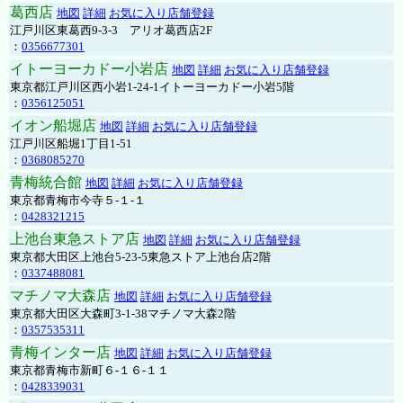
葛西店
地図
詳細
お気に入り店舗登録
江戸川区東葛西9-3-3 アリオ葛西店2F
：
0356677301
イトーヨーカドー小岩店
地図
詳細
お気に入り店舗登録
東京都江戸川区西小岩1-24-1イトーヨーカドー小岩5階
：
0356125051
イオン船堀店
地図
詳細
お気に入り店舗登録
江戸川区船堀1丁目1-51
：
0368085270
青梅統合館
地図
詳細
お気に入り店舗登録
東京都青梅市今寺５-１-１
：
0428321215
上池台東急ストア店
地図
詳細
お気に入り店舗登録
東京都大田区上池台5-23-5東急ストア上池台店2階
：
0337488081
マチノマ大森店
地図
詳細
お気に入り店舗登録
東京都大田区大森町3-1-38マチノマ大森2階
：
0357535311
青梅インター店
地図
詳細
お気に入り店舗登録
東京都青梅市新町６-１６-１１
：
0428339031