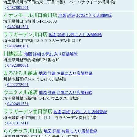
埼玉県桶川市下日出東二丁目15番1 ベニバナウォーク桶川1階
：
0487895561
イオンモール川口前川店
地図
詳細
お気に入り店舗解除
埼玉県川口市前川 1-1-11-3003
：
0482641591
ララガーデン川口店
地図
詳細
お気に入り店舗解除
埼玉県川口市宮町18-9 ララガーデン川口 2F
：
0482406101
川越西店
地図
詳細
お気に入り店舗解除
埼玉県川越市的場新町21番地10
：
0492390081
まるひろ川越店
地図
詳細
お気に入り店舗登録
川越市新富町2-6-1まるひろ川越6階
：
0492272021
ウニクス川越店
地図
詳細
お気に入り店舗解除
埼玉県川越市新宿町1-17-1 ウニクス川越2F
：
0492491551
ララガーデン春日部店
地図
詳細
お気に入り店舗登録
埼玉県春日部市南1丁目1-1 ララガーデン春日部2階
：
0487317411
ららテラス川口店
地図
詳細
お気に入り店舗登録
埼玉県川口市栄町3-5-1ららテラス川口7階