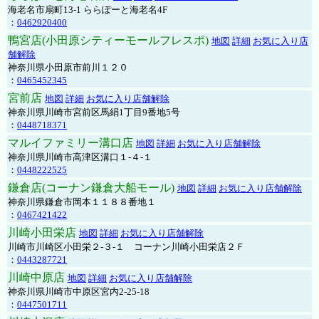
海老名市扇町13-1 ららぽーと海老名4F
：
0462920400
鴨宮店(小田原シティーモールフレスポ)
地図
詳細
お気に入り店
舗解除
神奈川県小田原市前川１２０
：
0465452345
宮前店
地図
詳細
お気に入り店舗解除
神奈川県川崎市宮前区馬絹1丁目9番地5号
：
0448718371
マルイファミリー溝口店
地図
詳細
お気に入り店舗解除
神奈川県川崎市高津区溝口１-４-１
：
0448222525
鎌倉店(コーナン鎌倉大船モール)
地図
詳細
お気に入り店舗解除
神奈川県鎌倉市岡本１１８８番地１
：
0467421422
川崎小田栄店
地図
詳細
お気に入り店舗解除
川崎市川崎区小田栄２‐３‐１ コーナン川崎小田栄店２Ｆ
：
0443287721
川崎中原店
地図
詳細
お気に入り店舗解除
神奈川県川崎市中原区宮内2-25-18
：
0447501711