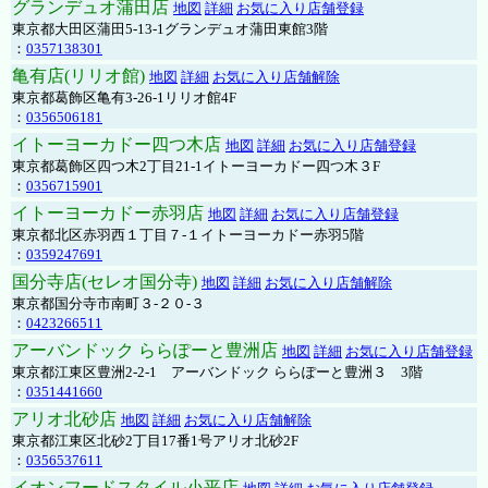
グランデュオ蒲田店
地図
詳細
お気に入り店舗登録
東京都大田区蒲田5-13-1グランデュオ蒲田東館3階
：
0357138301
亀有店(リリオ館)
地図
詳細
お気に入り店舗解除
東京都葛飾区亀有3-26-1リリオ館4F
：
0356506181
イトーヨーカドー四つ木店
地図
詳細
お気に入り店舗登録
東京都葛飾区四つ木2丁目21-1イトーヨーカドー四つ木３F
：
0356715901
イトーヨーカドー赤羽店
地図
詳細
お気に入り店舗登録
東京都北区赤羽西１丁目７-１イトーヨーカドー赤羽5階
：
0359247691
国分寺店(セレオ国分寺)
地図
詳細
お気に入り店舗解除
東京都国分寺市南町３-２０-３
：
0423266511
アーバンドック ららぽーと豊洲店
地図
詳細
お気に入り店舗登録
東京都江東区豊洲2-2-1 アーバンドック ららぽーと豊洲３ 3階
：
0351441660
アリオ北砂店
地図
詳細
お気に入り店舗解除
東京都江東区北砂2丁目17番1号アリオ北砂2F
：
0356537611
イオンフードスタイル小平店