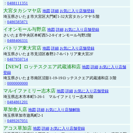
：
0488111351
大宮タカシマヤ店
地図
詳細
お気に入り店舗登録
埼玉県さいたま市大宮区大門町1-32大宮タカシマヤ５階
：
0486585871
イオンモール与野店
地図
詳細
お気に入り店舗登録
さいたま市中央区本町西5-2-9イオンモール与野2階
：
0488406331
パトリア東大宮店
地図
詳細
お気に入り店舗登録
埼玉県さいたま市見沼区春野2-7-8パトリア東大宮2F
：
0487959714
【NEW】ロッテスクエア武蔵浦和店
地図
詳細
お気に入り店舗
登録
埼玉県さいたま市南区沼影1-19-19ロッテスクエア武蔵浦和店３階
：
0000000000
マルイファミリー志木店
地図
詳細
お気に入り店舗登録
埼玉県志木市本町5-26-1 マルイファミリー志木5階
：
0484861201
草加舎人店
地図
詳細
お気に入り店舗解除
埼玉県草加市遊馬町2-1
：
0489267051
アコス草加店
地図
詳細
お気に入り店舗登録