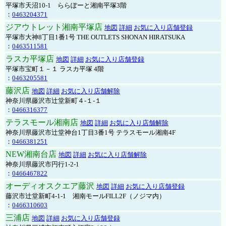
平塚市天沼10-1 ららぽーと湘南平塚3階
：
0463204371
ジアウトレット湘南平塚店
地図
詳細
お気に入り店舗登録
平塚市大神8丁目1番1号 THE OUTLETS SHONAN HIRATSUKA
：
0463511581
ラスカ平塚店
地図
詳細
お気に入り店舗登録
平塚市宝町１－１ ラスカ平塚 4階
：
0463205581
藤沢店
地図
詳細
お気に入り店舗解除
神奈川県藤沢市辻堂新町４-１-１
：
0466316377
テラスモール湘南店
地図
詳細
お気に入り店舗解除
神奈川県藤沢市辻堂神台1丁目3番1号 テラスモール湘南4F
：
0466381251
NEW湘南台店
地図
詳細
お気に入り店舗解除
神奈川県藤沢市円行1-2-1
：
0466467822
オーディオスクエア藤沢
地図
詳細
お気に入り店舗登録
藤沢市辻堂新町4-1-1 湘南モールFILL2F（ノジマ内）
：
0466310603
三浦店
地図
詳細
お気に入り店舗登録