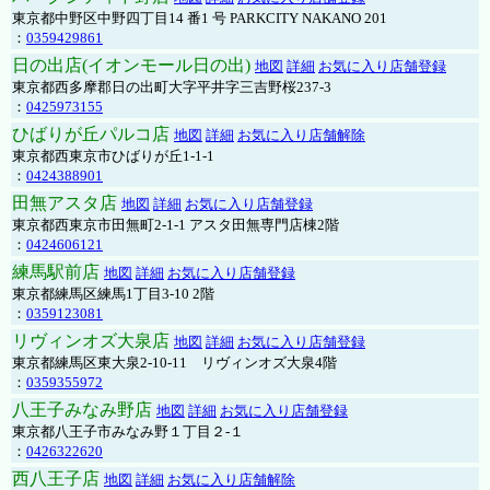
東京都中野区中野四丁目14 番1 号 PARKCITY NAKANO 201
：
0359429861
日の出店(イオンモール日の出)
地図
詳細
お気に入り店舗登録
東京都西多摩郡日の出町大字平井字三吉野桜237-3
：
0425973155
ひばりが丘パルコ店
地図
詳細
お気に入り店舗解除
東京都西東京市ひばりが丘1-1-1
：
0424388901
田無アスタ店
地図
詳細
お気に入り店舗登録
東京都西東京市田無町2-1-1 アスタ田無専門店棟2階
：
0424606121
練馬駅前店
地図
詳細
お気に入り店舗登録
東京都練馬区練馬1丁目3-10 2階
：
0359123081
リヴィンオズ大泉店
地図
詳細
お気に入り店舗登録
東京都練馬区東大泉2-10-11 リヴィンオズ大泉4階
：
0359355972
八王子みなみ野店
地図
詳細
お気に入り店舗登録
東京都八王子市みなみ野１丁目２-１
：
0426322620
西八王子店
地図
詳細
お気に入り店舗解除