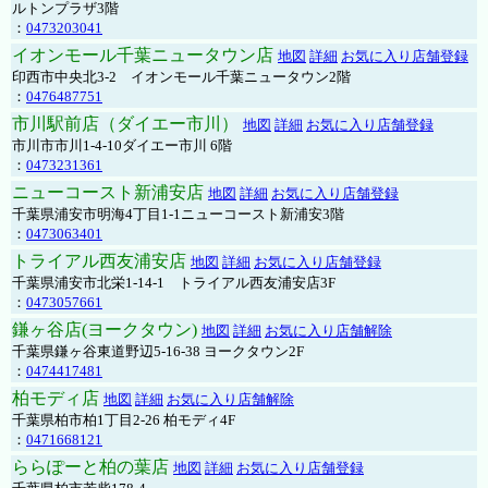
ルトンプラザ3階
：
0473203041
イオンモール千葉ニュータウン店
地図
詳細
お気に入り店舗登録
印西市中央北3-2 イオンモール千葉ニュータウン2階
：
0476487751
市川駅前店（ダイエー市川）
地図
詳細
お気に入り店舗登録
市川市市川1-4-10ダイエー市川 6階
：
0473231361
ニューコースト新浦安店
地図
詳細
お気に入り店舗登録
千葉県浦安市明海4丁目1-1ニューコースト新浦安3階
：
0473063401
トライアル西友浦安店
地図
詳細
お気に入り店舗登録
千葉県浦安市北栄1-14-1 トライアル西友浦安店3F
：
0473057661
鎌ヶ谷店(ヨークタウン)
地図
詳細
お気に入り店舗解除
千葉県鎌ヶ谷東道野辺5-16-38 ヨークタウン2F
：
0474417481
柏モディ店
地図
詳細
お気に入り店舗解除
千葉県柏市柏1丁目2-26 柏モディ4F
：
0471668121
ららぽーと柏の葉店
地図
詳細
お気に入り店舗登録