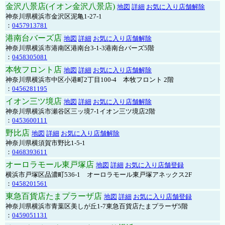
金沢八景店(イオン金沢八景店)
地図
詳細
お気に入り店舗解除
神奈川県横浜市金沢区泥亀1-27-1
：
0457913781
港南台バーズ店
地図
詳細
お気に入り店舗解除
神奈川県横浜市港南区港南台3-1-3港南台バーズ5階
：
0458305081
本牧フロント店
地図
詳細
お気に入り店舗解除
神奈川県横浜市中区小港町2丁目100-4 本牧フロント 2階
：
0456281195
イオン三ツ境店
地図
詳細
お気に入り店舗解除
神奈川県横浜市瀬谷区三ッ境7-1イオン三ツ境店2階
：
0453600111
野比店
地図
詳細
お気に入り店舗解除
神奈川県横須賀市野比1-5-1
：
0468393611
オーロラモール東戸塚店
地図
詳細
お気に入り店舗登録
横浜市戸塚区品濃町536-1 オーロラモール東戸塚アネックス2F
：
0458201561
東急百貨店たまプラーザ店
地図
詳細
お気に入り店舗登録
神奈川県横浜市青葉区美しが丘1-7東急百貨店たまプラーザ5階
：
0459051131