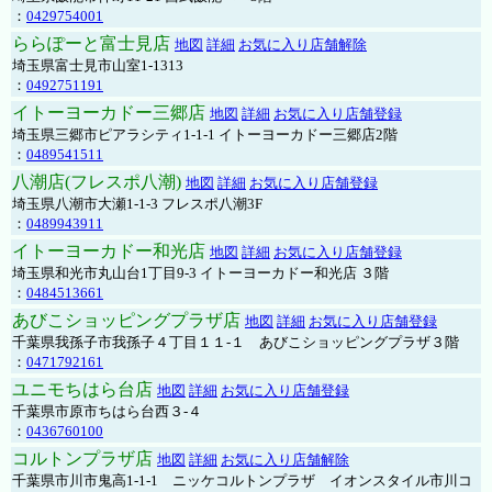
：
0429754001
ららぽーと富士見店
地図
詳細
お気に入り店舗解除
埼玉県富士見市山室1-1313
：
0492751191
イトーヨーカドー三郷店
地図
詳細
お気に入り店舗登録
埼玉県三郷市ピアラシティ1-1-1 イトーヨーカドー三郷店2階
：
0489541511
八潮店(フレスポ八潮)
地図
詳細
お気に入り店舗登録
埼玉県八潮市大瀬1-1-3 フレスポ八潮3F
：
0489943911
イトーヨーカドー和光店
地図
詳細
お気に入り店舗登録
埼玉県和光市丸山台1丁目9-3 イトーヨーカドー和光店 ３階
：
0484513661
あびこショッピングプラザ店
地図
詳細
お気に入り店舗登録
千葉県我孫子市我孫子４丁目１１-１ あびこショッピングプラザ３階
：
0471792161
ユニモちはら台店
地図
詳細
お気に入り店舗登録
千葉県市原市ちはら台西３-４
：
0436760100
コルトンプラザ店
地図
詳細
お気に入り店舗解除
千葉県市川市鬼高1-1-1 ニッケコルトンプラザ イオンスタイル市川コ