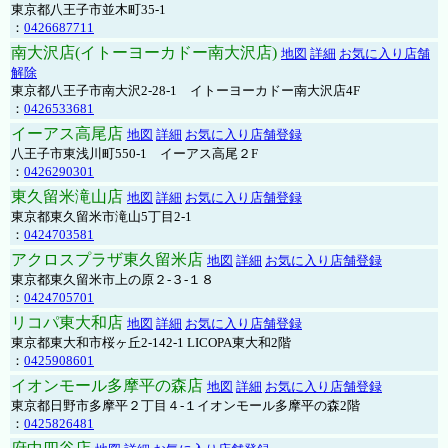
東京都八王子市並木町35-1
：
0426687711
南大沢店(イトーヨーカドー南大沢店)
地図
詳細
お気に入り店舗
解除
東京都八王子市南大沢2-28-1 イトーヨーカドー南大沢店4F
：
0426533681
イーアス高尾店
地図
詳細
お気に入り店舗登録
八王子市東浅川町550-1 イーアス高尾２F
：
0426290301
東久留米滝山店
地図
詳細
お気に入り店舗登録
東京都東久留米市滝山5丁目2-1
：
0424703581
アクロスプラザ東久留米店
地図
詳細
お気に入り店舗登録
東京都東久留米市上の原２-３-１８
：
0424705701
リコパ東大和店
地図
詳細
お気に入り店舗登録
東京都東大和市桜ヶ丘2-142-1 LICOPA東大和2階
：
0425908601
イオンモール多摩平の森店
地図
詳細
お気に入り店舗登録
東京都日野市多摩平２丁目４-１イオンモール多摩平の森2階
：
0425826481