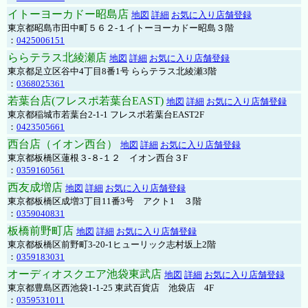
イトーヨーカドー昭島店
地図
詳細
お気に入り店舗登録
東京都昭島市田中町５６２-１イトーヨーカドー昭島３階
：
0425006151
ららテラス北綾瀬店
地図
詳細
お気に入り店舗登録
東京都足立区谷中4丁目8番1号 ららテラス北綾瀬3階
：
0368025361
若葉台店(フレスポ若葉台EAST)
地図
詳細
お気に入り店舗登録
東京都稲城市若葉台2-1-1 フレスポ若葉台EAST2F
：
0423505661
西台店（イオン西台）
地図
詳細
お気に入り店舗登録
東京都板橋区蓮根３-８-１２ イオン西台３F
：
0359160561
西友成増店
地図
詳細
お気に入り店舗登録
東京都板橋区成増3丁目11番3号 アクト1 ３階
：
0359040831
板橋前野町店
地図
詳細
お気に入り店舗登録
東京都板橋区前野町3-20-1ヒューリック志村坂上2階
：
0359183031
オーディオスクエア池袋東武店
地図
詳細
お気に入り店舗登録
東京都豊島区西池袋1-1-25 東武百貨店 池袋店 4F
：
0359531011