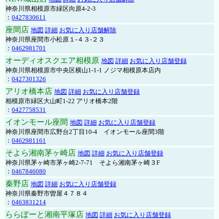
神奈川県相模原市緑区向原4-2-3
：
0427830611
座間店
地図
詳細
お気に入り店舗解除
神奈川県座間市小松原１-４３-２３
：
0462981701
オーディオスクエア相模原
地図
詳細
お気に入り店舗登録
神奈川県相模原市中央区横山1-1-1 ノジマ相模原本店内
：
0427301326
アリオ橋本店
地図
詳細
お気に入り店舗登録
相模原市緑区大山町1-22 アリオ橋本2階
：
0427758531
イオンモール座間
地図
詳細
お気に入り店舗登録
神奈川県座間市広野台2丁目10-4 イオンモール座間3階
：
0462981161
そよら湘南茅ヶ崎店
地図
詳細
お気に入り店舗登録
神奈川県茅ヶ崎市茅ヶ崎2‐7‐71 そよら湘南茅ヶ崎３F
：
0467846080
秦野店
地図
詳細
お気に入り店舗登録
神奈川県秦野市曽屋４７８４
：
0463831214
ららぽーと湘南平塚店
地図
詳細
お気に入り店舗登録