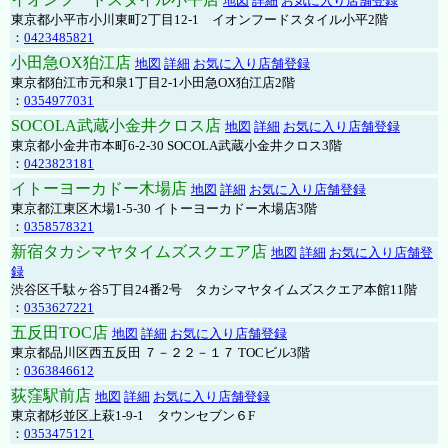
地図
詳細
お気に入り店舗登録
東京都小平市小川東町2丁目12-1 イオンフードスタイル小平2階
：
0423485821
小田急OX狛江店
地図
詳細
お気に入り店舗登録
東京都狛江市元和泉1丁目2-1小田急OX狛江店2階
：
0354977031
SOCOLA武蔵小金井クロス店
地図
詳細
お気に入り店舗登録
東京都小金井市本町6-2-30 SOCOLA武蔵小金井クロス3階
：
0423823181
イトーヨーカドー木場店
地図
詳細
お気に入り店舗登録
東京都江東区木場1-5-30 イトーヨーカドー木場店3階
：
0358578321
新宿タカシマヤタイムズスクエア店
地図
詳細
お気に入り店舗登
録
渋谷区千駄ヶ谷5丁目24番2号 タカシマヤタイムズスクエア本館11階
：
0353627221
五反田TOC店
地図
詳細
お気に入り店舗登録
東京都品川区西五反田 ７－２２－１７ TOCビル3階
：
0363846612
荻窪駅前店
地図
詳細
お気に入り店舗登録
東京都杉並区上萩1-9-1 タウンセブン６F
：
0353475121