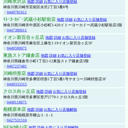
川崎水沢店
地図
詳細
お気に入り店舗登録
神奈川県川崎市宮前区水沢2丁目3番8号
：
0449781611
ｲﾄｰﾖｰｶﾄﾞｰ武蔵小杉駅前店
地図
詳細
お気に入り店舗登録
神奈川県川崎市中原区小杉町3-420イトーヨーカドー武蔵小杉駅前店5階
：
0447380611
イオン新百合ヶ丘店
地図
詳細
お気に入り店舗登録
神奈川県川崎市麻生区上麻生1-19イオン新百合ヶ丘5F
：
0449590071
東急ストア鎌倉店
地図
詳細
お気に入り店舗登録
神奈川県鎌倉市小町1丁目2-12東急ストア鎌倉店5階
：
0467237481
川崎枡形店
地図
詳細
お気に入り店舗登録
神奈川県川崎市多摩区枡形1丁目5番1号ヤオコー川崎枡形店3F
：
0449333315
クロス向ヶ丘店
地図
詳細
お気に入り店舗登録
神奈川県川崎市多摩区登戸2779-1 クロス向ヶ丘3階
：
0449118671
相模原本店
地図
詳細
お気に入り店舗解除
神奈川県相模原市横山１-１-１
：
0427531516
NEW城山店
地図
詳細
お気に入り店舗解除