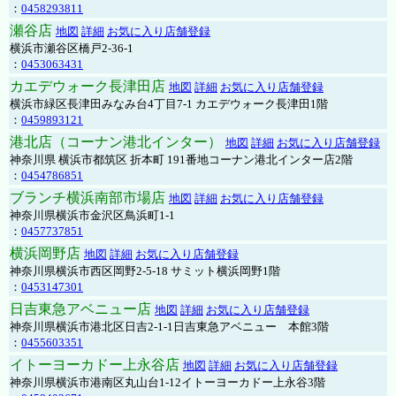
：
0458293811
瀬谷店
地図
詳細
お気に入り店舗登録
横浜市瀬谷区橋戸2-36-1
：
0453063431
カエデウォーク長津田店
地図
詳細
お気に入り店舗登録
横浜市緑区長津田みなみ台4丁目7-1 カエデウォーク長津田1階
：
0459893121
港北店（コーナン港北インター）
地図
詳細
お気に入り店舗登録
神奈川県 横浜市都筑区 折本町 191番地コーナン港北インター店2階
：
0454786851
ブランチ横浜南部市場店
地図
詳細
お気に入り店舗登録
神奈川県横浜市金沢区鳥浜町1-1
：
0457737851
横浜岡野店
地図
詳細
お気に入り店舗登録
神奈川県横浜市西区岡野2-5-18 サミット横浜岡野1階
：
0453147301
日吉東急アベニュー店
地図
詳細
お気に入り店舗登録
神奈川県横浜市港北区日吉2-1-1日吉東急アベニュー 本館3階
：
0455603351
イトーヨーカドー上永谷店
地図
詳細
お気に入り店舗登録
神奈川県横浜市港南区丸山台1-12イトーヨーカドー上永谷3階