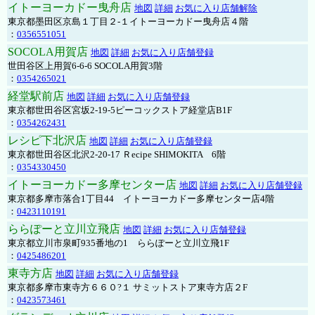
イトーヨーカドー曳舟店
地図
詳細
お気に入り店舗解除
東京都墨田区京島１丁目２-１イトーヨーカドー曳舟店４階
：
0356551051
SOCOLA用賀店
地図
詳細
お気に入り店舗登録
世田谷区上用賀6-6-6 SOCOLA用賀3階
：
0354265021
経堂駅前店
地図
詳細
お気に入り店舗登録
東京都世田谷区宮坂2-19-5ピーコックストア経堂店B1F
：
0354262431
レシピ下北沢店
地図
詳細
お気に入り店舗登録
東京都世田谷区北沢2-20-17 Ｒecipe SHIMOKITA 6階
：
0354330450
イトーヨーカドー多摩センター店
地図
詳細
お気に入り店舗登録
東京都多摩市落合1丁目44 イトーヨーカドー多摩センター店4階
：
0423110191
ららぽーと立川立飛店
地図
詳細
お気に入り店舗登録
東京都立川市泉町935番地の1 ららぽーと立川立飛1F
：
0425486201
東寺方店
地図
詳細
お気に入り店舗登録
東京都多摩市東寺方６６０?１ サミットストア東寺方店２F
：
0423573461