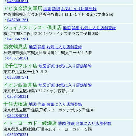
：
0458403671
アピタ金沢文庫店
地図
詳細
お気に入り店舗登録
神奈川県横浜市金沢区釜利谷東2丁目１-１アピタ金沢文庫３階
：
0457801261
ジョイナステラス二俣川店
地図
詳細
お気に入り店舗登録
横浜市旭区二俣川2-50-14ジョイナステラス二俣川 3階
：
0453662281
西友鶴見店
地図
詳細
お気に入り店舗登録
神奈川県横浜市鶴見区豊岡町2-1 鶴見フーガ１ 5階
：
0455750561
北千住マルイ店
地図
詳細
お気に入り店舗解除
東京都足立区千住３-９２
：
0338887571
イオン西新井店
地図
詳細
お気に入り店舗解除
東京都足立区梅島3-32-7イオン西新井3F
：
0358458331
千住大橋店
地図
詳細
お気に入り店舗登録
東京都足立区千住橋戸町1-13 ポンテポルタ千住3F
：
0352846731
イトーヨーカドー綾瀬店
地図
詳細
お気に入り店舗登録
東京都足立区綾瀬3丁目4-25イトーヨーカドー５階
：
0356978351