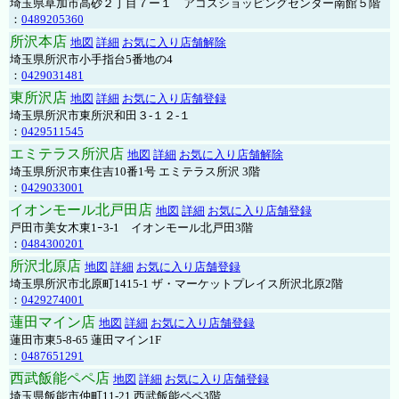
埼玉県草加市高砂２丁目７ー１ アコスショッピングセンター南館５階
：
0489205360
所沢本店
地図
詳細
お気に入り店舗解除
埼玉県所沢市小手指台5番地の4
：
0429031481
東所沢店
地図
詳細
お気に入り店舗登録
埼玉県所沢市東所沢和田３-１２-１
：
0429511545
エミテラス所沢店
地図
詳細
お気に入り店舗解除
埼玉県所沢市東住吉10番1号 エミテラス所沢 3階
：
0429033001
イオンモール北戸田店
地図
詳細
お気に入り店舗登録
戸田市美女木東1ｰ3‐1 イオンモール北戸田3階
：
0484300201
所沢北原店
地図
詳細
お気に入り店舗登録
埼玉県所沢市北原町1415-1 ザ・マーケットプレイス所沢北原2階
：
0429274001
蓮田マイン店
地図
詳細
お気に入り店舗登録
蓮田市東5-8-65 蓮田マイン1F
：
0487651291
西武飯能ペペ店
地図
詳細
お気に入り店舗登録
埼玉県飯能市仲町11-21 西武飯能ペペ3階