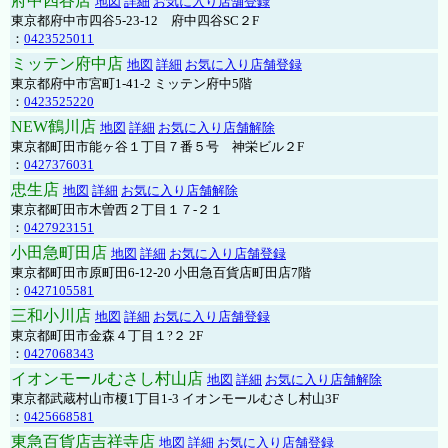
府中四谷店
地図
詳細
お気に入り店舗登録
東京都府中市四谷5-23-12 府中四谷SC２F
：
0423525011
ミッテン府中店
地図
詳細
お気に入り店舗登録
東京都府中市宮町1-41-2 ミッテン府中5階
：
0423525220
NEW鶴川店
地図
詳細
お気に入り店舗解除
東京都町田市能ヶ谷１丁目７番５号 神栄ビル２F
：
0427376031
忠生店
地図
詳細
お気に入り店舗解除
東京都町田市木曽西２丁目１７-２１
：
0427923151
小田急町田店
地図
詳細
お気に入り店舗登録
東京都町田市原町田6-12-20 小田急百貨店町田店7階
：
0427105581
三和小川店
地図
詳細
お気に入り店舗登録
東京都町田市金森４丁目１?２ 2F
：
0427068343
イオンモールむさし村山店
地図
詳細
お気に入り店舗解除
東京都武蔵村山市榎1丁目1-3 イオンモールむさし村山3F
：
0425668581
東急百貨店吉祥寺店
地図
詳細
お気に入り店舗登録