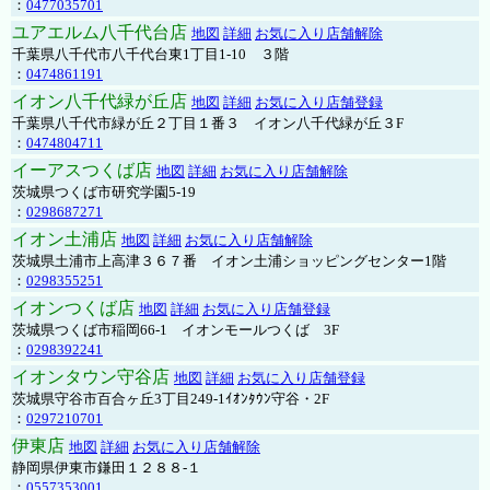
：
0477035701
ユアエルム八千代台店
地図
詳細
お気に入り店舗解除
千葉県八千代市八千代台東1丁目1-10 ３階
：
0474861191
イオン八千代緑が丘店
地図
詳細
お気に入り店舗登録
千葉県八千代市緑が丘２丁目１番３ イオン八千代緑が丘３F
：
0474804711
イーアスつくば店
地図
詳細
お気に入り店舗解除
茨城県つくば市研究学園5-19
：
0298687271
イオン土浦店
地図
詳細
お気に入り店舗解除
茨城県土浦市上高津３６７番 イオン土浦ショッピングセンター1階
：
0298355251
イオンつくば店
地図
詳細
お気に入り店舗登録
茨城県つくば市稲岡66-1 イオンモールつくば 3F
：
0298392241
イオンタウン守谷店
地図
詳細
お気に入り店舗登録
茨城県守谷市百合ヶ丘3丁目249-1ｲｵﾝﾀｳﾝ守谷・2F
：
0297210701
伊東店
地図
詳細
お気に入り店舗解除
静岡県伊東市鎌田１２８８-１
：
0557353001