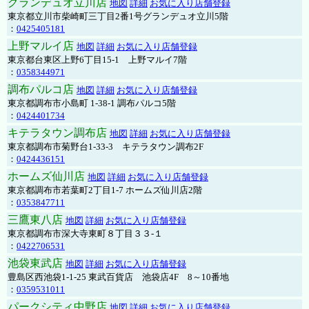
グランデュオ立川店
地図
詳細
お気に入り店舗登録
東京都立川市柴崎町三丁目2番1号グランデュオ立川5階
：
0425405181
上野マルイ店
地図
詳細
お気に入り店舗登録
東京都台東区上野6丁目15-1 上野マルイ7階
：
0358344971
調布パルコ店
地図
詳細
お気に入り店舗登録
東京都調布市小島町 1-38-1 調布パルコ5階
：
0424401734
キテラタウン調布店
地図
詳細
お気に入り店舗登録
東京都調布市菊野台1-33-3 キテラタウン調布2F
：
0424436151
ホームズ仙川店
地図
詳細
お気に入り店舗登録
東京都調布市若葉町2丁目1-7 ホームズ仙川店2階
：
0353847711
三鷹東八店
地図
詳細
お気に入り店舗登録
東京都調布市深大寺東町８丁目３３-１
：
0422706531
池袋東武店
地図
詳細
お気に入り店舗登録
豊島区西池袋1-1-25 東武百貨店 池袋店4F 8～10番地
：
0359531011
パークシティ中野店
地図
詳細
お気に入り店舗登録