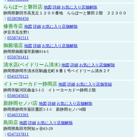
ららぽーと磐田店
地図
詳細
お気に入り店舗解除
静岡県磐田市高見丘１２００番地 ららぽーと磐田２階 ２２３００
：
0538590450
修善寺店
地図
詳細
お気に入り店舗解除
伊豆市瓜生野1
：
0558741511
御殿場店
地図
詳細
お気に入り店舗解除
静岡県御殿場市新橋914-1
：
0550701411
清水店(ベイドリーム清水)
地図
詳細
お気に入り店舗解除
静岡県静岡市清水区駒越北町８番１号ベイドリーム清水２Ｆ
：
0543370121
イトーヨーカドー静岡店
地図
詳細
お気に入り店舗登録
静岡市駿河区曲金3-1-5 イトーヨーカドー静岡２階
：
0546545631
新静岡セノバ店
地図
詳細
お気に入り店舗解除
静岡県静岡市葵区鷹匠1-1-1 新静岡セノバ4階
：
0546533301
島田店
地図
詳細
お気に入り店舗解除
静岡県島田市阿知ヶ谷63-29
：
0547337811