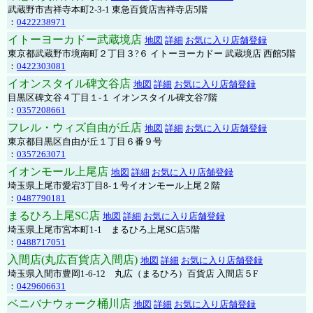
武蔵野市吉祥寺本町2-3-1 東急百貨店吉祥寺店5階
：
0422238971
イトーヨーカドー武蔵境店
地図
詳細
お気に入り店舗登録
東京都武蔵野市境南町２丁目３?６ イトーヨーカドー 武蔵境店 西館5階
：
0422303081
イオンスタイル碑文谷店
地図
詳細
お気に入り店舗登録
目黒区碑文谷４丁目１-１ イオンスタイル碑文谷7階
：
0357208661
フレル・ウィズ自由が丘店
地図
詳細
お気に入り店舗登録
東京都目黒区自由が丘１丁目６番９号
：
0357263071
イオンモール上尾店
地図
詳細
お気に入り店舗登録
埼玉県上尾市愛宕3丁目8-１号イオンモール上尾２階
：
0487790181
まるひろ上尾SC店
地図
詳細
お気に入り店舗登録
埼玉県上尾市宮本町1-1 まるひろ上尾SC店5階
：
0488717051
入間店(丸広百貨店入間店)
地図
詳細
お気に入り店舗登録
埼玉県入間市豊岡1-6-12 丸広（まるひろ）百貨店 入間店５F
：
0429606631
ベニバナウォーク桶川店
地図
詳細
お気に入り店舗登録