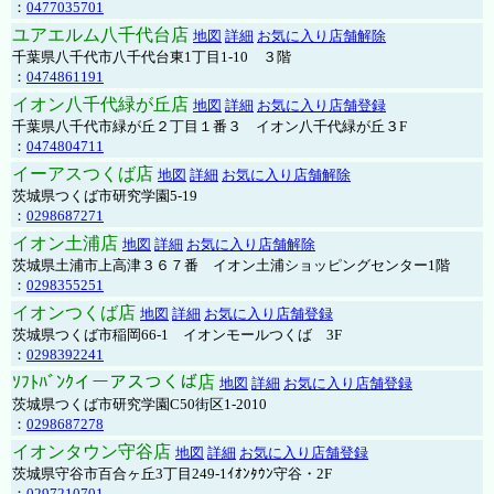
：
0477035701
ユアエルム八千代台店
地図
詳細
お気に入り店舗解除
千葉県八千代市八千代台東1丁目1-10 ３階
：
0474861191
イオン八千代緑が丘店
地図
詳細
お気に入り店舗登録
千葉県八千代市緑が丘２丁目１番３ イオン八千代緑が丘３F
：
0474804711
イーアスつくば店
地図
詳細
お気に入り店舗解除
茨城県つくば市研究学園5-19
：
0298687271
イオン土浦店
地図
詳細
お気に入り店舗解除
茨城県土浦市上高津３６７番 イオン土浦ショッピングセンター1階
：
0298355251
イオンつくば店
地図
詳細
お気に入り店舗登録
茨城県つくば市稲岡66-1 イオンモールつくば 3F
：
0298392241
ｿﾌﾄﾊﾞﾝｸイーアスつくば店
地図
詳細
お気に入り店舗登録
茨城県つくば市研究学園C50街区1-2010
：
0298687278
イオンタウン守谷店
地図
詳細
お気に入り店舗登録
茨城県守谷市百合ヶ丘3丁目249-1ｲｵﾝﾀｳﾝ守谷・2F
：
0297210701