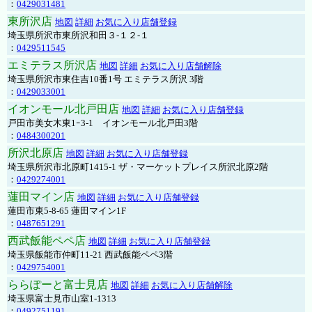
：
0429031481
東所沢店
地図
詳細
お気に入り店舗登録
埼玉県所沢市東所沢和田３-１２-１
：
0429511545
エミテラス所沢店
地図
詳細
お気に入り店舗解除
埼玉県所沢市東住吉10番1号 エミテラス所沢 3階
：
0429033001
イオンモール北戸田店
地図
詳細
お気に入り店舗登録
戸田市美女木東1ｰ3‐1 イオンモール北戸田3階
：
0484300201
所沢北原店
地図
詳細
お気に入り店舗登録
埼玉県所沢市北原町1415-1 ザ・マーケットプレイス所沢北原2階
：
0429274001
蓮田マイン店
地図
詳細
お気に入り店舗登録
蓮田市東5-8-65 蓮田マイン1F
：
0487651291
西武飯能ペペ店
地図
詳細
お気に入り店舗登録
埼玉県飯能市仲町11-21 西武飯能ペペ3階
：
0429754001
ららぽーと富士見店
地図
詳細
お気に入り店舗解除
埼玉県富士見市山室1-1313
：
0492751191