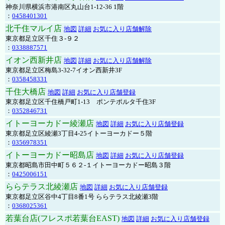
神奈川県横浜市港南区丸山台1-12-36 1階
：
0458401301
北千住マルイ店
地図
詳細
お気に入り店舗解除
東京都足立区千住３-９２
：
0338887571
イオン西新井店
地図
詳細
お気に入り店舗解除
東京都足立区梅島3-32-7イオン西新井3F
：
0358458331
千住大橋店
地図
詳細
お気に入り店舗登録
東京都足立区千住橋戸町1-13 ポンテポルタ千住3F
：
0352846731
イトーヨーカドー綾瀬店
地図
詳細
お気に入り店舗登録
東京都足立区綾瀬3丁目4-25イトーヨーカドー５階
：
0356978351
イトーヨーカドー昭島店
地図
詳細
お気に入り店舗登録
東京都昭島市田中町５６２-１イトーヨーカドー昭島３階
：
0425006151
ららテラス北綾瀬店
地図
詳細
お気に入り店舗登録
東京都足立区谷中4丁目8番1号 ららテラス北綾瀬3階
：
0368025361
若葉台店(フレスポ若葉台EAST)
地図
詳細
お気に入り店舗登録