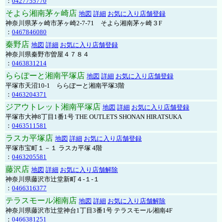
：
0427755770
そよら湘南茅ヶ崎店
地図
詳細
お気に入り店舗登録
神奈川県茅ヶ崎市茅ヶ崎2‐7‐71 そよら湘南茅ヶ崎３F
：
0467846080
秦野店
地図
詳細
お気に入り店舗登録
神奈川県秦野市曽屋４７８４
：
0463831214
ららぽーと湘南平塚店
地図
詳細
お気に入り店舗登録
平塚市天沼10-1 ららぽーと湘南平塚3階
：
0463204371
ジアウトレット湘南平塚店
地図
詳細
お気に入り店舗登録
平塚市大神8丁目1番1号 THE OUTLETS SHONAN HIRATSUKA
：
0463511581
ラスカ平塚店
地図
詳細
お気に入り店舗登録
平塚市宝町１－１ ラスカ平塚 4階
：
0463205581
藤沢店
地図
詳細
お気に入り店舗解除
神奈川県藤沢市辻堂新町４-１-１
：
0466316377
テラスモール湘南店
地図
詳細
お気に入り店舗解除
神奈川県藤沢市辻堂神台1丁目3番1号 テラスモール湘南4F
：
0466381251