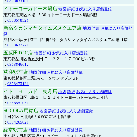
：
0423823181
イトーヨーカドー木場店
地図
詳細
お気に入り店舗登録
東京都江東区木場1-5-30 イトーヨーカドー木場店3階
：
0358578321
新宿タカシマヤタイムズスクエア店
地図
詳細
お気に入り店舗登
録
渋谷区千駄ヶ谷5丁目24番2号 タカシマヤタイムズスクエア本館11階
：
0353627221
五反田TOC店
地図
詳細
お気に入り店舗登録
東京都品川区西五反田 ７－２２－１７ TOCビル3階
：
0363846612
荻窪駅前店
地図
詳細
お気に入り店舗登録
東京都杉並区上萩1-9-1 タウンセブン６F
：
0353475121
イトーヨーカドー曳舟店
地図
詳細
お気に入り店舗解除
東京都墨田区京島１丁目２-１イトーヨーカドー曳舟店４階
：
0356551051
SOCOLA用賀店
地図
詳細
お気に入り店舗登録
世田谷区上用賀6-6-6 SOCOLA用賀3階
：
0354265021
経堂駅前店
地図
詳細
お気に入り店舗登録
東京都世田谷区宮坂2-19-5ピーコックストア経堂店B1F