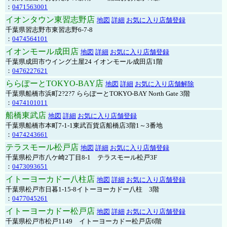
：
0471563001
イオンタウン東習志野店
地図
詳細
お気に入り店舗登録
千葉県習志野市東習志野6-7-8
：
0474564101
イオンモール成田店
地図
詳細
お気に入り店舗登録
千葉県成田市ウイング土屋24 イオンモール成田店1階
：
0476227621
ららぽーとTOKYO-BAY店
地図
詳細
お気に入り店舗解除
千葉県船橋市浜町2?2?7 ららぽーとTOKYO-BAY North Gate 3階
：
0474101011
船橋東武店
地図
詳細
お気に入り店舗登録
千葉県船橋市本町7-1-1東武百貨店船橋店3階1～3番地
：
0474243661
テラスモール松戸店
地図
詳細
お気に入り店舗登録
千葉県松戸市八ケ崎2丁目8-1 テラスモール松戸3F
：
0473093651
イトーヨーカドー八柱店
地図
詳細
お気に入り店舗登録
千葉県松戸市日暮1-15-8イトーヨーカドー八柱 3階
：
0477045261
イトーヨーカドー松戸店
地図
詳細
お気に入り店舗登録
千葉県松戸市松戸1149 イトーヨーカドー松戸店6階