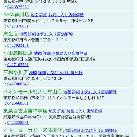
東京都府中市宮町1-41-2 ミッテン府中5階
：
0423525220
NEW鶴川店
地図
詳細
お気に入り店舗解除
東京都町田市能ヶ谷１丁目７番５号 神栄ビル２F
：
0427376031
忠生店
地図
詳細
お気に入り店舗解除
東京都町田市木曽西２丁目１７-２１
：
0427923151
小田急町田店
地図
詳細
お気に入り店舗登録
東京都町田市原町田6-12-20 小田急百貨店町田店7階
：
0427105581
三和小川店
地図
詳細
お気に入り店舗登録
東京都町田市金森４丁目１?２ 2F
：
0427068343
イオンモールむさし村山店
地図
詳細
お気に入り店舗解除
東京都武蔵村山市榎1丁目1-3 イオンモールむさし村山3F
：
0425668581
東急百貨店吉祥寺店
地図
詳細
お気に入り店舗登録
武蔵野市吉祥寺本町2-3-1 東急百貨店吉祥寺店5階
：
0422238971
イトーヨーカドー武蔵境店
地図
詳細
お気に入り店舗登録
東京都武蔵野市境南町２丁目３?６ イトーヨーカドー 武蔵境店 西館5階