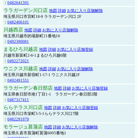
：
0482641591
ララガーデン川口店
地図
詳細
お気に入り店舗解除
埼玉県川口市宮町18-9 ララガーデン川口 2F
：
0482406101
川越西店
地図
詳細
お気に入り店舗解除
埼玉県川越市的場新町21番地10
：
0492390081
まるひろ川越店
地図
詳細
お気に入り店舗登録
川越市新富町2-6-1まるひろ川越6階
：
0492272021
ウニクス川越店
地図
詳細
お気に入り店舗解除
埼玉県川越市新宿町1-17-1 ウニクス川越2F
：
0492491551
ララガーデン春日部店
地図
詳細
お気に入り店舗登録
埼玉県春日部市南1丁目1-1 ララガーデン春日部2階
：
0487317411
ららテラス川口店
地図
詳細
お気に入り店舗登録
埼玉県川口市栄町3-5-1ららテラス川口7階
：
0482291979
モラージュ菖蒲店
地図
詳細
お気に入り店舗解除
埼玉県久喜市菖蒲町菖蒲6005番地1