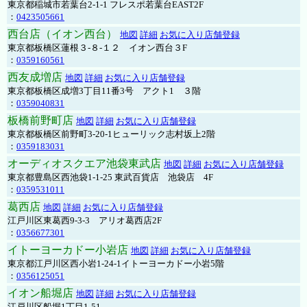
東京都稲城市若葉台2-1-1 フレスポ若葉台EAST2F
：
0423505661
西台店（イオン西台）
地図
詳細
お気に入り店舗登録
東京都板橋区蓮根３-８-１２ イオン西台３F
：
0359160561
西友成増店
地図
詳細
お気に入り店舗登録
東京都板橋区成増3丁目11番3号 アクト1 ３階
：
0359040831
板橋前野町店
地図
詳細
お気に入り店舗登録
東京都板橋区前野町3-20-1ヒューリック志村坂上2階
：
0359183031
オーディオスクエア池袋東武店
地図
詳細
お気に入り店舗登録
東京都豊島区西池袋1-1-25 東武百貨店 池袋店 4F
：
0359531011
葛西店
地図
詳細
お気に入り店舗登録
江戸川区東葛西9-3-3 アリオ葛西店2F
：
0356677301
イトーヨーカドー小岩店
地図
詳細
お気に入り店舗登録
東京都江戸川区西小岩1-24-1イトーヨーカドー小岩5階
：
0356125051
イオン船堀店
地図
詳細
お気に入り店舗登録
江戸川区船堀1丁目1-51