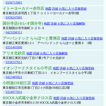
：
0356715901
イトーヨーカドー赤羽店
地図
詳細
お気に入り店舗登録
東京都北区赤羽西１丁目７-１イトーヨーカドー赤羽5階
：
0359247691
国分寺店(セレオ国分寺)
地図
詳細
お気に入り店舗解除
東京都国分寺市南町３-２０-３
：
0423266511
アーバンドック ららぽーと豊洲店
地図
詳細
お気に入り店舗登録
東京都江東区豊洲2-2-1 アーバンドック ららぽーと豊洲３ 3階
：
0351441660
アリオ北砂店
地図
詳細
お気に入り店舗解除
東京都江東区北砂2丁目17番1号アリオ北砂2F
：
0356537611
イオンフードスタイル小平店
地図
詳細
お気に入り店舗登録
東京都小平市小川東町2丁目12-1 イオンフードスタイル小平2階
：
0423485821
小田急OX狛江店
地図
詳細
お気に入り店舗登録
東京都狛江市元和泉1丁目2-1小田急OX狛江店2階
：
0354977031
SOCOLA武蔵小金井クロス店
地図
詳細
お気に入り店舗登録
東京都小金井市本町6-2-30 SOCOLA武蔵小金井クロス3階