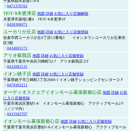
千葉県柏市若柴178-4
：
0471376701
ｲｵﾝﾓｰﾙ木更津店
地図
詳細
お気に入り店舗解除
木更津市築地1番4 ｲｵﾝﾓｰﾙ木更津1F
：
0438306971
ユーカリが丘店
地図
詳細
お気に入り店舗登録
佐倉市西ユーカリが丘6丁目12番地3 イオンタウンユーカリが丘東街
区3階
：
0434603171
アリオ蘇我店
地図
詳細
お気に入り店舗登録
千葉県千葉市中央区川崎町52-7 アリオ蘇我店２F
：
0432082131
イオン銚子店
地図
詳細
お気に入り店舗登録
千葉県銚子市三崎町2丁目2660-1 イオン銚子ショッピングセンター２Ｆ
：
0479303211
オーディオスクエアイオンモール幕張新都心店
地図
詳細
お気
に入り店舗登録
千葉市美浜区豊砂1-6 イオンモール幕張新都心 アクティブモール2Ｆ
（ノジマ内）
：
0433503707
イオンモール幕張新都心店
地図
詳細
お気に入り店舗登録
千葉県千葉市美浜区豊砂1-6イオンモール幕張新都心 アクティブモール