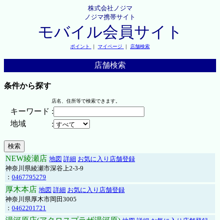
株式会社ノジマ
ノジマ携帯サイト
モバイル会員サイト
ポイント
｜
マイページ
｜
店舗検索
店舗検索
条件から探す
店名、住所等で検索できます。
キーワード
:
地域
:
NEW綾瀬店
地図
詳細
お気に入り店舗登録
神奈川県綾瀬市深谷上2-3-9
：
0467795279
厚木本店
地図
詳細
お気に入り店舗登録
神奈川県厚木市岡田3005
：
0462201721