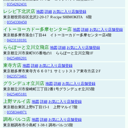
：
0354262431
レシピ下北沢店
地図
詳細
お気に入り店舗登録
東京都世田谷区北沢2-20-17 Ｒecipe SHIMOKITA 6階
：
0354330450
イトーヨーカドー多摩センター店
地図
詳細
お気に入り店舗登録
東京都多摩市落合1丁目44 イトーヨーカドー多摩センター店4階
：
0423110191
ららぽーと立川立飛店
地図
詳細
お気に入り店舗登録
東京都立川市泉町935番地の1 ららぽーと立川立飛1F
：
0425486201
東寺方店
地図
詳細
お気に入り店舗登録
東京都多摩市東寺方６６０?１ サミットストア東寺方店２F
：
0423573461
グランデュオ立川店
地図
詳細
お気に入り店舗登録
東京都立川市柴崎町三丁目2番1号グランデュオ立川5階
：
0425405181
上野マルイ店
地図
詳細
お気に入り店舗登録
東京都台東区上野6丁目15-1 上野マルイ7階
：
0358344971
調布パルコ店
地図
詳細
お気に入り店舗登録
東京都調布市小島町 1-38-1 調布パルコ5階