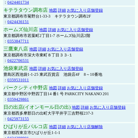
：
0424401734
キテラタウン調布店
地図
詳細
お気に入り店舗登録
東京都調布市菊野台1-33-3 キテラタウン調布2F
：
0424436151
ホームズ仙川店
地図
詳細
お気に入り店舗登録
東京都調布市若葉町2丁目1-7 ホームズ仙川店2階
：
0353847711
三鷹東八店
地図
詳細
お気に入り店舗登録
東京都調布市深大寺東町８丁目３３-１
：
0422706531
池袋東武店
地図
詳細
お気に入り店舗登録
豊島区西池袋1-1-25 東武百貨店 池袋店4F 8～10番地
：
0359531011
パークシティ中野店
地図
詳細
お気に入り店舗登録
東京都中野区中野四丁目14 番1 号 PARKCITY NAKANO 201
：
0359429861
日の出店(イオンモール日の出)
地図
詳細
お気に入り店舗登録
東京都西多摩郡日の出町大字平井字三吉野桜237-3
：
0425973155
ひばりが丘パルコ店
地図
詳細
お気に入り店舗解除
東京都西東京市ひばりが丘1-1-1