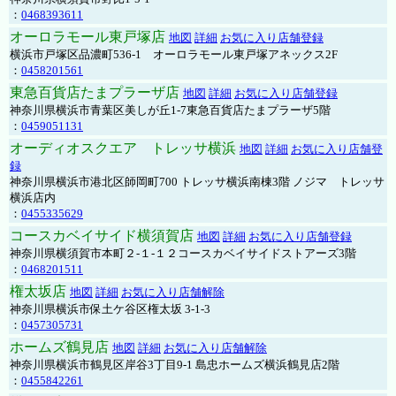
：
0468393611
オーロラモール東戸塚店
地図
詳細
お気に入り店舗登録
横浜市戸塚区品濃町536-1 オーロラモール東戸塚アネックス2F
：
0458201561
東急百貨店たまプラーザ店
地図
詳細
お気に入り店舗登録
神奈川県横浜市青葉区美しが丘1-7東急百貨店たまプラーザ5階
：
0459051131
オーディオスクエア トレッサ横浜
地図
詳細
お気に入り店舗登
録
神奈川県横浜市港北区師岡町700 トレッサ横浜南棟3階 ノジマ トレッサ
横浜店内
：
0455335629
コースカベイサイド横須賀店
地図
詳細
お気に入り店舗登録
神奈川県横須賀市本町２-１-１２コースカベイサイドストアーズ3階
：
0468201511
権太坂店
地図
詳細
お気に入り店舗解除
神奈川県横浜市保土ケ谷区権太坂 3-1-3
：
0457305731
ホームズ鶴見店
地図
詳細
お気に入り店舗解除
神奈川県横浜市鶴見区岸谷3丁目9-1 島忠ホームズ横浜鶴見店2階
：
0455842261