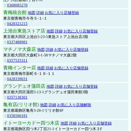
：
0368085270
青梅統合館
地図
詳細
お気に入り店舗登録
東京都青梅市今寺５-１-１
：
0428321215
上池台東急ストア店
地図
詳細
お気に入り店舗登録
東京都大田区上池台5-23-5東急ストア上池台店2階
：
0337488081
マチノマ大森店
地図
詳細
お気に入り店舗登録
東京都大田区大森町3-1-38マチノマ大森2階
：
0357535311
青梅インター店
地図
詳細
お気に入り店舗登録
東京都青梅市新町６-１６-１１
：
0428339031
グランデュオ蒲田店
地図
詳細
お気に入り店舗登録
東京都大田区蒲田5-13-1グランデュオ蒲田東館3階
：
0357138301
亀有店(リリオ館)
地図
詳細
お気に入り店舗解除
東京都葛飾区亀有3-26-1リリオ館4F
：
0356506181
イトーヨーカドー四つ木店
地図
詳細
お気に入り店舗登録
東京都葛飾区四つ木2丁目21-1イトーヨーカドー四つ木３F