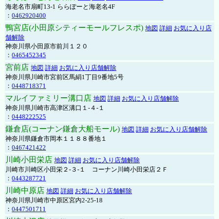
海老名市扇町13-1 ららぽーと海老名4F
：
0462920400
鴨宮店(小田原シティーモールフレスポ)
地図
詳細
お気に入り店
舗解除
神奈川県小田原市前川１２０
：
0465452345
宮前店
地図
詳細
お気に入り店舗解除
神奈川県川崎市宮前区馬絹1丁目9番地5号
：
0448718371
マルイファミリー溝口店
地図
詳細
お気に入り店舗解除
神奈川県川崎市高津区溝口１-４-１
：
0448222525
鎌倉店(コーナン鎌倉大船モール)
地図
詳細
お気に入り店舗解除
神奈川県鎌倉市岡本１１８８番地１
：
0467421422
川崎小田栄店
地図
詳細
お気に入り店舗解除
川崎市川崎区小田栄２‐３‐１ コーナン川崎小田栄店２Ｆ
：
0443287721
川崎中原店
地図
詳細
お気に入り店舗解除
神奈川県川崎市中原区宮内2-25-18
：
0447501711