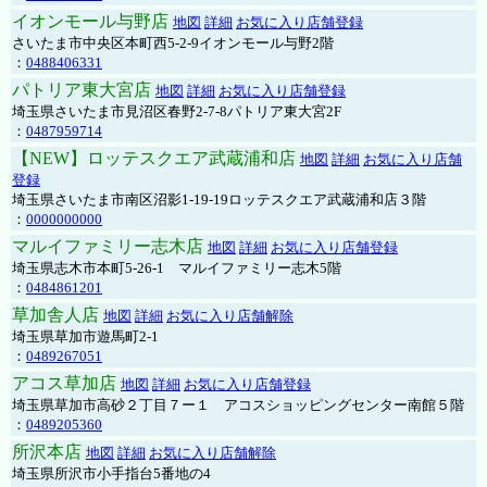
イオンモール与野店
地図
詳細
お気に入り店舗登録
さいたま市中央区本町西5-2-9イオンモール与野2階
：
0488406331
パトリア東大宮店
地図
詳細
お気に入り店舗登録
埼玉県さいたま市見沼区春野2-7-8パトリア東大宮2F
：
0487959714
【NEW】ロッテスクエア武蔵浦和店
地図
詳細
お気に入り店舗
登録
埼玉県さいたま市南区沼影1-19-19ロッテスクエア武蔵浦和店３階
：
0000000000
マルイファミリー志木店
地図
詳細
お気に入り店舗登録
埼玉県志木市本町5-26-1 マルイファミリー志木5階
：
0484861201
草加舎人店
地図
詳細
お気に入り店舗解除
埼玉県草加市遊馬町2-1
：
0489267051
アコス草加店
地図
詳細
お気に入り店舗登録
埼玉県草加市高砂２丁目７ー１ アコスショッピングセンター南館５階
：
0489205360
所沢本店
地図
詳細
お気に入り店舗解除
埼玉県所沢市小手指台5番地の4