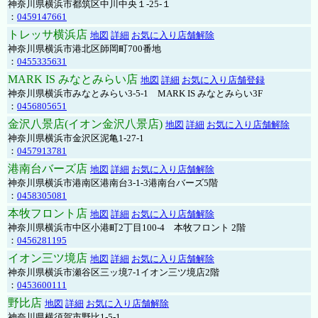
神奈川県横浜市都筑区中川中央１-25-１
：
0459147661
トレッサ横浜店
地図
詳細
お気に入り店舗解除
神奈川県横浜市港北区師岡町700番地
：
0455335631
MARK IS みなとみらい店
地図
詳細
お気に入り店舗登録
神奈川県横浜市みなとみらい3-5-1 MARK IS みなとみらい3F
：
0456805651
金沢八景店(イオン金沢八景店)
地図
詳細
お気に入り店舗解除
神奈川県横浜市金沢区泥亀1-27-1
：
0457913781
港南台バーズ店
地図
詳細
お気に入り店舗解除
神奈川県横浜市港南区港南台3-1-3港南台バーズ5階
：
0458305081
本牧フロント店
地図
詳細
お気に入り店舗解除
神奈川県横浜市中区小港町2丁目100-4 本牧フロント 2階
：
0456281195
イオン三ツ境店
地図
詳細
お気に入り店舗解除
神奈川県横浜市瀬谷区三ッ境7-1イオン三ツ境店2階
：
0453600111
野比店
地図
詳細
お気に入り店舗解除
神奈川県横須賀市野比1-5-1