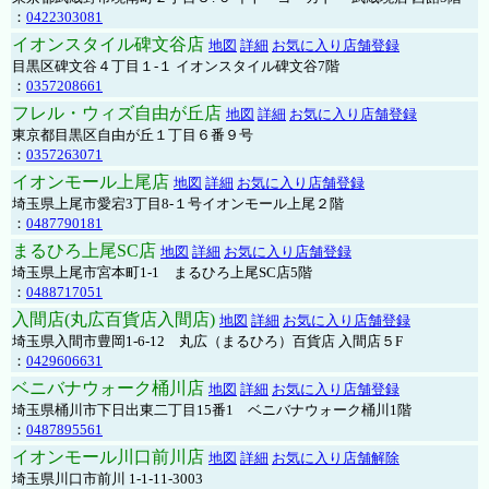
：
0422303081
イオンスタイル碑文谷店
地図
詳細
お気に入り店舗登録
目黒区碑文谷４丁目１-１ イオンスタイル碑文谷7階
：
0357208661
フレル・ウィズ自由が丘店
地図
詳細
お気に入り店舗登録
東京都目黒区自由が丘１丁目６番９号
：
0357263071
イオンモール上尾店
地図
詳細
お気に入り店舗登録
埼玉県上尾市愛宕3丁目8-１号イオンモール上尾２階
：
0487790181
まるひろ上尾SC店
地図
詳細
お気に入り店舗登録
埼玉県上尾市宮本町1-1 まるひろ上尾SC店5階
：
0488717051
入間店(丸広百貨店入間店)
地図
詳細
お気に入り店舗登録
埼玉県入間市豊岡1-6-12 丸広（まるひろ）百貨店 入間店５F
：
0429606631
ベニバナウォーク桶川店
地図
詳細
お気に入り店舗登録
埼玉県桶川市下日出東二丁目15番1 ベニバナウォーク桶川1階
：
0487895561
イオンモール川口前川店
地図
詳細
お気に入り店舗解除
埼玉県川口市前川 1-1-11-3003