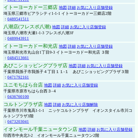
イトーヨーカドー三郷店
地図
詳細
お気に入り店舗登録
埼玉県三郷市ピアラシティ1-1-1 イトーヨーカドー三郷店2階
：
0489541511
八潮店(フレスポ八潮)
地図
詳細
お気に入り店舗登録
埼玉県八潮市大瀬1-1-3 フレスポ八潮3F
：
0489943911
イトーヨーカドー和光店
地図
詳細
お気に入り店舗登録
埼玉県和光市丸山台1丁目9-3 イトーヨーカドー和光店 ３階
：
0484513661
あびこショッピングプラザ店
地図
詳細
お気に入り店舗登録
千葉県我孫子市我孫子４丁目１１-１ あびこショッピングプラザ３階
：
0471792161
ユニモちはら台店
地図
詳細
お気に入り店舗登録
千葉県市原市ちはら台西３-４
：
0436760100
コルトンプラザ店
地図
詳細
お気に入り店舗解除
千葉県市川市鬼高1-1-1 ニッケコルトンプラザ イオンスタイル市川コ
ルトンプラザ3階
：
0473203041
イオンモール千葉ニュータウン店
地図
詳細
お気に入り店舗登録
印西市中央北3-2 イオンモール千葉ニュータウン2階