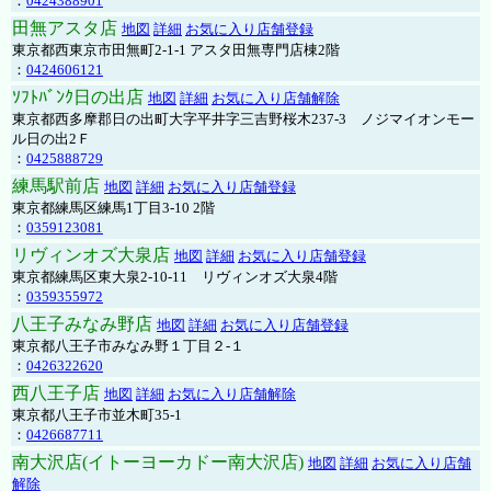
：
0424388901
田無アスタ店
地図
詳細
お気に入り店舗登録
東京都西東京市田無町2-1-1 アスタ田無専門店棟2階
：
0424606121
ｿﾌﾄﾊﾞﾝｸ日の出店
地図
詳細
お気に入り店舗解除
東京都西多摩郡日の出町大字平井字三吉野桜木237-3 ノジマイオンモー
ル日の出2Ｆ
：
0425888729
練馬駅前店
地図
詳細
お気に入り店舗登録
東京都練馬区練馬1丁目3-10 2階
：
0359123081
リヴィンオズ大泉店
地図
詳細
お気に入り店舗登録
東京都練馬区東大泉2-10-11 リヴィンオズ大泉4階
：
0359355972
八王子みなみ野店
地図
詳細
お気に入り店舗登録
東京都八王子市みなみ野１丁目２-１
：
0426322620
西八王子店
地図
詳細
お気に入り店舗解除
東京都八王子市並木町35-1
：
0426687711
南大沢店(イトーヨーカドー南大沢店)
地図
詳細
お気に入り店舗
解除