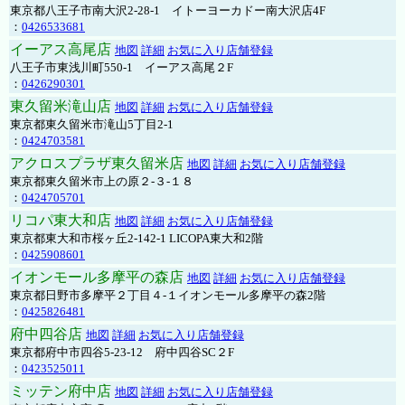
東京都八王子市南大沢2-28-1 イトーヨーカドー南大沢店4F
：
0426533681
イーアス高尾店
地図
詳細
お気に入り店舗登録
八王子市東浅川町550-1 イーアス高尾２F
：
0426290301
東久留米滝山店
地図
詳細
お気に入り店舗登録
東京都東久留米市滝山5丁目2-1
：
0424703581
アクロスプラザ東久留米店
地図
詳細
お気に入り店舗登録
東京都東久留米市上の原２-３-１８
：
0424705701
リコパ東大和店
地図
詳細
お気に入り店舗登録
東京都東大和市桜ヶ丘2-142-1 LICOPA東大和2階
：
0425908601
イオンモール多摩平の森店
地図
詳細
お気に入り店舗登録
東京都日野市多摩平２丁目４-１イオンモール多摩平の森2階
：
0425826481
府中四谷店
地図
詳細
お気に入り店舗登録
東京都府中市四谷5-23-12 府中四谷SC２F
：
0423525011
ミッテン府中店
地図
詳細
お気に入り店舗登録