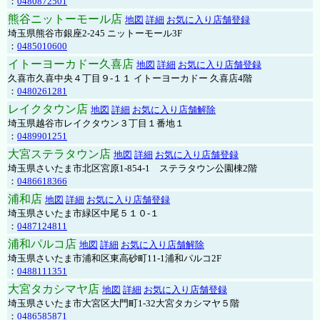
：
0480872501
熊谷ニットーモール店
地図
詳細
お気に入り店舗登録
埼玉県熊谷市銀座2-245 ニットーモール3F
：
0485010600
イトーヨーカドー久喜店
地図
詳細
お気に入り店舗登録
久喜市久喜中央４丁目９-１１ イトーヨーカドー 久喜店4階
：
0480261281
レイクタウン店
地図
詳細
お気に入り店舗解除
埼玉県越谷市レイクタウン３丁目１番地１
：
0489901251
大宮ステラタウン店
地図
詳細
お気に入り店舗登録
埼玉県さいたま市北区宮原1-854-1 ステラタウン公園棟2階
：
0486618366
浦和店
地図
詳細
お気に入り店舗登録
埼玉県さいたま市緑区中尾５１０-１
：
0487124811
浦和パルコ店
地図
詳細
お気に入り店舗解除
埼玉県さいたま市浦和区東高砂町11-1浦和パルコ2F
：
0488111351
大宮タカシマヤ店
地図
詳細
お気に入り店舗登録
埼玉県さいたま市大宮区大門町1-32大宮タカシマヤ５階
：
0486585871