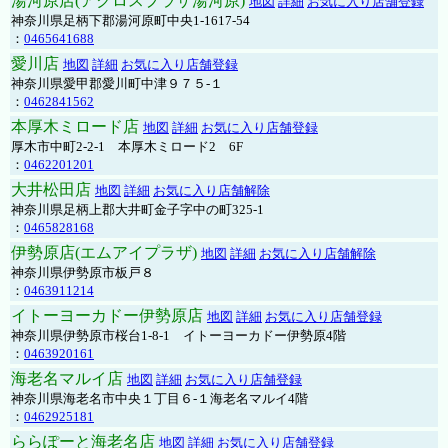
湯河原店(アクロスプラザ湯河原)
地図
詳細
お気に入り店舗登録
神奈川県足柄下郡湯河原町中央1-1617-54
：
0465641688
愛川店
地図
詳細
お気に入り店舗登録
神奈川県愛甲郡愛川町中津９７５-１
：
0462841562
本厚木ミロード店
地図
詳細
お気に入り店舗登録
厚木市中町2-2-1 本厚木ミロード2 6F
：
0462201201
大井松田店
地図
詳細
お気に入り店舗解除
神奈川県足柄上郡大井町金子字中の町325-1
：
0465828168
伊勢原店(エムアイプラザ)
地図
詳細
お気に入り店舗解除
神奈川県伊勢原市板戸８
：
0463911214
イトーヨーカドー伊勢原店
地図
詳細
お気に入り店舗登録
神奈川県伊勢原市桜台1-8-1 イトーヨーカドー伊勢原4階
：
0463920161
海老名マルイ店
地図
詳細
お気に入り店舗登録
神奈川県海老名市中央１丁目６-１海老名マルイ4階
：
0462925181
ららぽーと海老名店
地図
詳細
お気に入り店舗登録