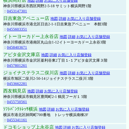
横浜岡野店
地図
詳細
お気に入り店舗登録
神奈川県横浜市西区岡野2-5-18 サミット横浜岡野1階
：
0453147301
日吉東急アベニュー店
地図
詳細
お気に入り店舗登録
神奈川県横浜市港北区日吉2-1-1日吉東急アベニュー 本館3階
：
0455603351
イトーヨーカドー上永谷店
地図
詳細
お気に入り店舗登録
神奈川県横浜市港南区丸山台1-12イトーヨーカドー上永谷3階
：
0458403671
アピタ金沢文庫店
地図
詳細
お気に入り店舗登録
神奈川県横浜市金沢区釜利谷東2丁目１-１アピタ金沢文庫３階
：
0457801261
ジョイナステラス二俣川店
地図
詳細
お気に入り店舗登録
横浜市旭区二俣川2-50-14ジョイナステラス二俣川 3階
：
0453662281
西友鶴見店
地図
詳細
お気に入り店舗登録
神奈川県横浜市鶴見区豊岡町2-1 鶴見フーガ１ 5階
：
0455750561
ｿﾌﾄﾊﾞﾝｸﾄﾚｯｻ横浜
地図
詳細
お気に入り店舗登録
横浜市港北区師岡町700番地 トレッサ横浜南棟2F
：
0455341161
ドコモショップ上永谷店
地図
詳細
お気に入り店舗登録