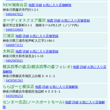
NEW湘南台店
地図
詳細
お気に入り店舗解除
神奈川県藤沢市円行1-2-1
：
0466467822
オーディオスクエア藤沢
地図
詳細
お気に入り店舗登録
藤沢市辻堂新町4-1-1 湘南モールFILL2F（ノジマ内）
：
0466310603
三浦店
地図
詳細
お気に入り店舗登録
神奈川県三浦市初声町入江字2-186-1
：
0468873151
大和店
地図
詳細
お気に入り店舗登録
神奈川県大和市深見台1-1-18
：
0462005021
横浜四季の森店(横浜四季の森フォレオ)
地図
詳細
お気に入り店
舗解除
神奈川県横浜市旭区上白根３-４１-１
：
0459581561
ららぽーと横浜店
地図
詳細
お気に入り店舗解除
神奈川県横浜市都筑区池辺町４０３５-１
：
0459296252
センター北店(ノースポートモール)
地図
詳細
お気に入り店舗解
除