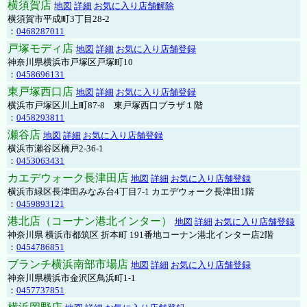
横須賀店
地図
詳細
お気に入り店舗解除
横須賀市平成町3丁目28-2
：
0468287011
戸塚モディ店
地図
詳細
お気に入り店舗登録
神奈川県横浜市戸塚区戸塚町10
：
0458696131
東戸塚西口店
地図
詳細
お気に入り店舗登録
横浜市戸塚区川上町87-8 東戸塚西口プラザ１階
：
0458293811
瀬谷店
地図
詳細
お気に入り店舗登録
横浜市瀬谷区橋戸2-36-1
：
0453063431
カエデウォーク長津田店
地図
詳細
お気に入り店舗登録
横浜市緑区長津田みなみ台4丁目7-1 カエデウォーク長津田1階
：
0459893121
港北店（コーナン港北インター）
地図
詳細
お気に入り店舗登録
神奈川県 横浜市都筑区 折本町 191番地コーナン港北インター店2階
：
0454786851
ブランチ横浜南部市場店
地図
詳細
お気に入り店舗登録
神奈川県横浜市金沢区鳥浜町1-1
：
0457737851