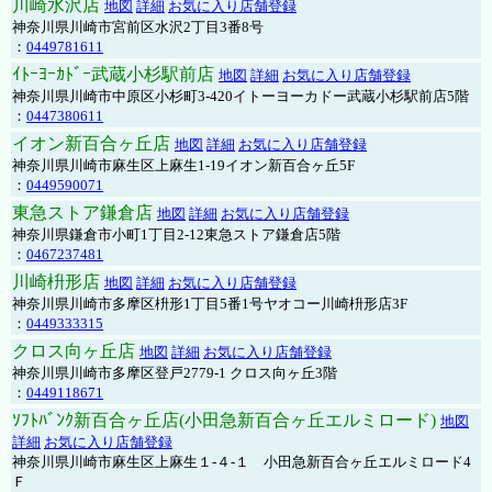
川崎水沢店
地図
詳細
お気に入り店舗登録
神奈川県川崎市宮前区水沢2丁目3番8号
：
0449781611
ｲﾄｰﾖｰｶﾄﾞｰ武蔵小杉駅前店
地図
詳細
お気に入り店舗登録
神奈川県川崎市中原区小杉町3-420イトーヨーカドー武蔵小杉駅前店5階
：
0447380611
イオン新百合ヶ丘店
地図
詳細
お気に入り店舗登録
神奈川県川崎市麻生区上麻生1-19イオン新百合ヶ丘5F
：
0449590071
東急ストア鎌倉店
地図
詳細
お気に入り店舗登録
神奈川県鎌倉市小町1丁目2-12東急ストア鎌倉店5階
：
0467237481
川崎枡形店
地図
詳細
お気に入り店舗登録
神奈川県川崎市多摩区枡形1丁目5番1号ヤオコー川崎枡形店3F
：
0449333315
クロス向ヶ丘店
地図
詳細
お気に入り店舗登録
神奈川県川崎市多摩区登戸2779-1 クロス向ヶ丘3階
：
0449118671
ｿﾌﾄﾊﾞﾝｸ新百合ヶ丘店(小田急新百合ヶ丘エルミロード)
地図
詳細
お気に入り店舗登録
神奈川県川崎市麻生区上麻生１-４-１ 小田急新百合ヶ丘エルミロード4
Ｆ