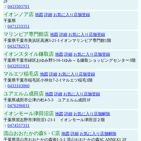
2F
：
0433503701
イオンノア店
地図
詳細
お気に入り店舗登録
千葉県
：
0471233351
マリンピア専門館店
地図
詳細
お気に入り店舗登録
千葉県千葉市美浜区高洲3-21-1イオンマリンピア専門館1階
：
0432782571
イオンスタイル鎌取店
地図
詳細
お気に入り店舗登録
千葉県千葉市緑区おゆみ野3-16-1ゆみ～る鎌取ショッピングセンター3階
：
0432931931
マルエツ稲毛店
地図
詳細
お気に入り店舗登録
千葉県千葉市稲毛区小仲台7-2-1マルエツ稲毛3階
：
0433103860
ユアエルム成田店
地図
詳細
お気に入り店舗登録
千葉県成田市公津の杜4-5-3 ユアエルム成田3F
：
0476296831
イオンモール津田沼店
地図
詳細
お気に入り店舗解除
千葉県習志野市津田沼1-23-1 イオンモール津田沼２階
：
0474557331
流山おおたかの森S・C店
地図
詳細
お気に入り店舗解除
千葉県流山市おおたかの森南1-5-1 流山おおたかの森SC ANNEX1 2F