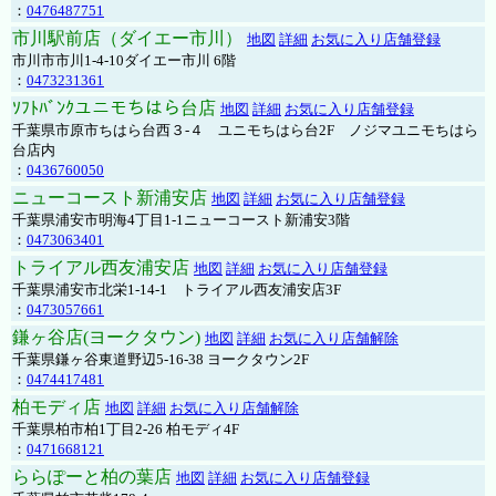
：
0476487751
市川駅前店（ダイエー市川）
地図
詳細
お気に入り店舗登録
市川市市川1-4-10ダイエー市川 6階
：
0473231361
ｿﾌﾄﾊﾞﾝｸユニモちはら台店
地図
詳細
お気に入り店舗登録
千葉県市原市ちはら台西３-４ ユニモちはら台2F ノジマユニモちはら
台店内
：
0436760050
ニューコースト新浦安店
地図
詳細
お気に入り店舗登録
千葉県浦安市明海4丁目1-1ニューコースト新浦安3階
：
0473063401
トライアル西友浦安店
地図
詳細
お気に入り店舗登録
千葉県浦安市北栄1-14-1 トライアル西友浦安店3F
：
0473057661
鎌ヶ谷店(ヨークタウン)
地図
詳細
お気に入り店舗解除
千葉県鎌ヶ谷東道野辺5-16-38 ヨークタウン2F
：
0474417481
柏モディ店
地図
詳細
お気に入り店舗解除
千葉県柏市柏1丁目2-26 柏モディ4F
：
0471668121
ららぽーと柏の葉店
地図
詳細
お気に入り店舗登録