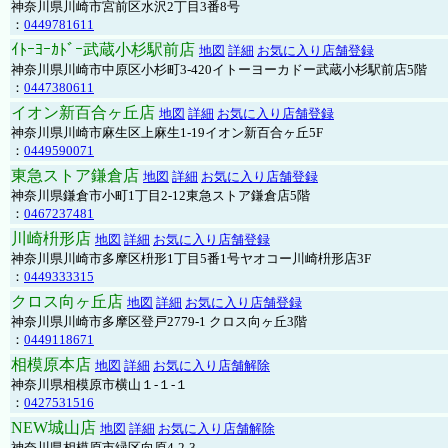
神奈川県川崎市宮前区水沢2丁目3番8号
：
0449781611
ｲﾄｰﾖｰｶﾄﾞｰ武蔵小杉駅前店
地図
詳細
お気に入り店舗登録
神奈川県川崎市中原区小杉町3-420イトーヨーカドー武蔵小杉駅前店5階
：
0447380611
イオン新百合ヶ丘店
地図
詳細
お気に入り店舗登録
神奈川県川崎市麻生区上麻生1-19イオン新百合ヶ丘5F
：
0449590071
東急ストア鎌倉店
地図
詳細
お気に入り店舗登録
神奈川県鎌倉市小町1丁目2-12東急ストア鎌倉店5階
：
0467237481
川崎枡形店
地図
詳細
お気に入り店舗登録
神奈川県川崎市多摩区枡形1丁目5番1号ヤオコー川崎枡形店3F
：
0449333315
クロス向ヶ丘店
地図
詳細
お気に入り店舗登録
神奈川県川崎市多摩区登戸2779-1 クロス向ヶ丘3階
：
0449118671
相模原本店
地図
詳細
お気に入り店舗解除
神奈川県相模原市横山１-１-１
：
0427531516
NEW城山店
地図
詳細
お気に入り店舗解除
神奈川県相模原市緑区向原4-2-3