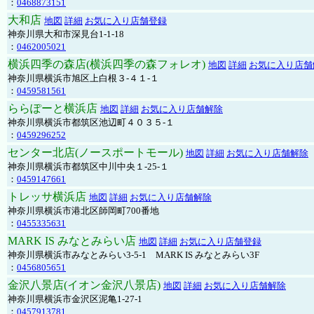
：
0468873151
大和店
地図
詳細
お気に入り店舗登録
神奈川県大和市深見台1-1-18
：
0462005021
横浜四季の森店(横浜四季の森フォレオ)
地図
詳細
お気に入り店舗
神奈川県横浜市旭区上白根３-４１-１
：
0459581561
ららぽーと横浜店
地図
詳細
お気に入り店舗解除
神奈川県横浜市都筑区池辺町４０３５-１
：
0459296252
センター北店(ノースポートモール)
地図
詳細
お気に入り店舗解除
神奈川県横浜市都筑区中川中央１-25-１
：
0459147661
トレッサ横浜店
地図
詳細
お気に入り店舗解除
神奈川県横浜市港北区師岡町700番地
：
0455335631
MARK IS みなとみらい店
地図
詳細
お気に入り店舗登録
神奈川県横浜市みなとみらい3-5-1 MARK IS みなとみらい3F
：
0456805651
金沢八景店(イオン金沢八景店)
地図
詳細
お気に入り店舗解除
神奈川県横浜市金沢区泥亀1-27-1
：
0457913781