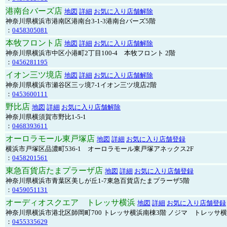
港南台バーズ店
地図
詳細
お気に入り店舗解除
神奈川県横浜市港南区港南台3-1-3港南台バーズ5階
：
0458305081
本牧フロント店
地図
詳細
お気に入り店舗解除
神奈川県横浜市中区小港町2丁目100-4 本牧フロント 2階
：
0456281195
イオン三ツ境店
地図
詳細
お気に入り店舗解除
神奈川県横浜市瀬谷区三ッ境7-1イオン三ツ境店2階
：
0453600111
野比店
地図
詳細
お気に入り店舗解除
神奈川県横須賀市野比1-5-1
：
0468393611
オーロラモール東戸塚店
地図
詳細
お気に入り店舗登録
横浜市戸塚区品濃町536-1 オーロラモール東戸塚アネックス2F
：
0458201561
東急百貨店たまプラーザ店
地図
詳細
お気に入り店舗登録
神奈川県横浜市青葉区美しが丘1-7東急百貨店たまプラーザ5階
：
0459051131
オーディオスクエア トレッサ横浜
地図
詳細
お気に入り店舗登録
神奈川県横浜市港北区師岡町700 トレッサ横浜南棟3階 ノジマ トレッサ
：
0455335629