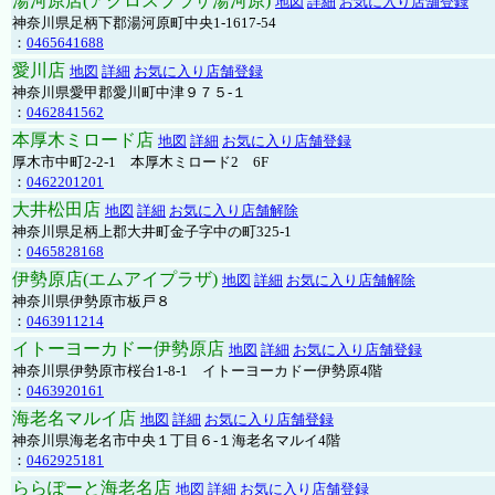
湯河原店(アクロスプラザ湯河原)
地図
詳細
お気に入り店舗登録
神奈川県足柄下郡湯河原町中央1-1617-54
：
0465641688
愛川店
地図
詳細
お気に入り店舗登録
神奈川県愛甲郡愛川町中津９７５-１
：
0462841562
本厚木ミロード店
地図
詳細
お気に入り店舗登録
厚木市中町2-2-1 本厚木ミロード2 6F
：
0462201201
大井松田店
地図
詳細
お気に入り店舗解除
神奈川県足柄上郡大井町金子字中の町325-1
：
0465828168
伊勢原店(エムアイプラザ)
地図
詳細
お気に入り店舗解除
神奈川県伊勢原市板戸８
：
0463911214
イトーヨーカドー伊勢原店
地図
詳細
お気に入り店舗登録
神奈川県伊勢原市桜台1-8-1 イトーヨーカドー伊勢原4階
：
0463920161
海老名マルイ店
地図
詳細
お気に入り店舗登録
神奈川県海老名市中央１丁目６-１海老名マルイ4階
：
0462925181
ららぽーと海老名店
地図
詳細
お気に入り店舗登録