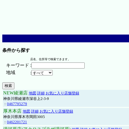
条件から探す
店名、住所等で検索できます。
キーワード
:
地域
:
NEW綾瀬店
地図
詳細
お気に入り店舗登録
神奈川県綾瀬市深谷上2-3-9
：
0467795279
厚木本店
地図
詳細
お気に入り店舗登録
神奈川県厚木市岡田3005
：
0462201721