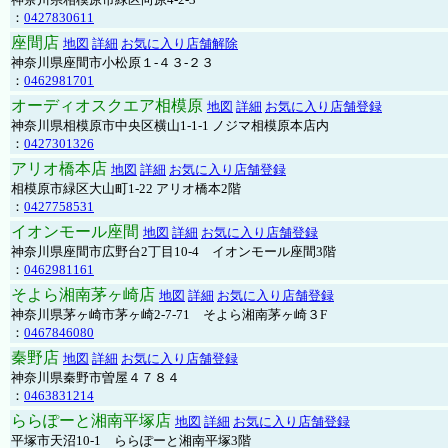
：
0427830611
座間店
地図
詳細
お気に入り店舗解除
神奈川県座間市小松原１-４３-２３
：
0462981701
オーディオスクエア相模原
地図
詳細
お気に入り店舗登録
神奈川県相模原市中央区横山1-1-1 ノジマ相模原本店内
：
0427301326
アリオ橋本店
地図
詳細
お気に入り店舗登録
相模原市緑区大山町1-22 アリオ橋本2階
：
0427758531
イオンモール座間
地図
詳細
お気に入り店舗登録
神奈川県座間市広野台2丁目10-4 イオンモール座間3階
：
0462981161
そよら湘南茅ヶ崎店
地図
詳細
お気に入り店舗登録
神奈川県茅ヶ崎市茅ヶ崎2‐7‐71 そよら湘南茅ヶ崎３F
：
0467846080
秦野店
地図
詳細
お気に入り店舗登録
神奈川県秦野市曽屋４７８４
：
0463831214
ららぽーと湘南平塚店
地図
詳細
お気に入り店舗登録
平塚市天沼10-1 ららぽーと湘南平塚3階