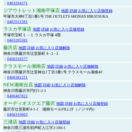
：
0463204371
ジアウトレット湘南平塚店
地図
詳細
お気に入り店舗登録
平塚市大神8丁目1番1号 THE OUTLETS SHONAN HIRATSUKA
：
0463511581
ラスカ平塚店
地図
詳細
お気に入り店舗登録
平塚市宝町１－１ ラスカ平塚 4階
：
0463205581
藤沢店
地図
詳細
お気に入り店舗解除
神奈川県藤沢市辻堂新町４-１-１
：
0466316377
テラスモール湘南店
地図
詳細
お気に入り店舗解除
神奈川県藤沢市辻堂神台1丁目3番1号 テラスモール湘南4F
：
0466381251
NEW湘南台店
地図
詳細
お気に入り店舗解除
神奈川県藤沢市円行1-2-1
：
0466467822
オーディオスクエア藤沢
地図
詳細
お気に入り店舗登録
藤沢市辻堂新町4-1-1 湘南モールFILL2F（ノジマ内）
：
0466310603
三浦店
地図
詳細
お気に入り店舗登録
神奈川県三浦市初声町入江字2-186-1