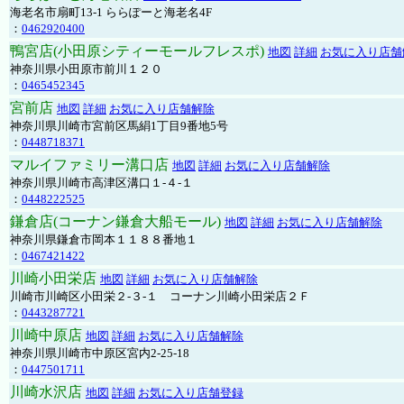
海老名市扇町13-1 ららぽーと海老名4F
：
0462920400
鴨宮店(小田原シティーモールフレスポ)
地図
詳細
お気に入り店舗
神奈川県小田原市前川１２０
：
0465452345
宮前店
地図
詳細
お気に入り店舗解除
神奈川県川崎市宮前区馬絹1丁目9番地5号
：
0448718371
マルイファミリー溝口店
地図
詳細
お気に入り店舗解除
神奈川県川崎市高津区溝口１-４-１
：
0448222525
鎌倉店(コーナン鎌倉大船モール)
地図
詳細
お気に入り店舗解除
神奈川県鎌倉市岡本１１８８番地１
：
0467421422
川崎小田栄店
地図
詳細
お気に入り店舗解除
川崎市川崎区小田栄２‐３‐１ コーナン川崎小田栄店２Ｆ
：
0443287721
川崎中原店
地図
詳細
お気に入り店舗解除
神奈川県川崎市中原区宮内2-25-18
：
0447501711
川崎水沢店
地図
詳細
お気に入り店舗登録