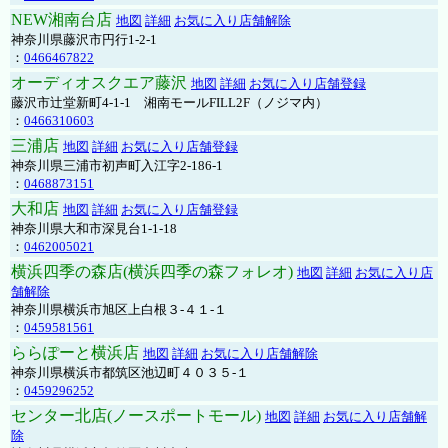
NEW湘南台店
地図
詳細
お気に入り店舗解除
神奈川県藤沢市円行1-2-1
：
0466467822
オーディオスクエア藤沢
地図
詳細
お気に入り店舗登録
藤沢市辻堂新町4-1-1 湘南モールFILL2F（ノジマ内）
：
0466310603
三浦店
地図
詳細
お気に入り店舗登録
神奈川県三浦市初声町入江字2-186-1
：
0468873151
大和店
地図
詳細
お気に入り店舗登録
神奈川県大和市深見台1-1-18
：
0462005021
横浜四季の森店(横浜四季の森フォレオ)
地図
詳細
お気に入り店
舗解除
神奈川県横浜市旭区上白根３-４１-１
：
0459581561
ららぽーと横浜店
地図
詳細
お気に入り店舗解除
神奈川県横浜市都筑区池辺町４０３５-１
：
0459296252
センター北店(ノースポートモール)
地図
詳細
お気に入り店舗解
除