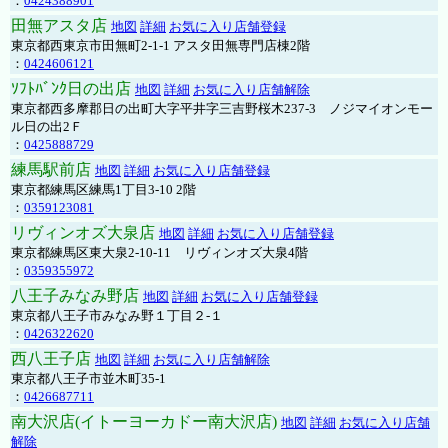
：
0424388901
田無アスタ店
地図
詳細
お気に入り店舗登録
東京都西東京市田無町2-1-1 アスタ田無専門店棟2階
：
0424606121
ｿﾌﾄﾊﾞﾝｸ日の出店
地図
詳細
お気に入り店舗解除
東京都西多摩郡日の出町大字平井字三吉野桜木237-3 ノジマイオンモー
ル日の出2Ｆ
：
0425888729
練馬駅前店
地図
詳細
お気に入り店舗登録
東京都練馬区練馬1丁目3-10 2階
：
0359123081
リヴィンオズ大泉店
地図
詳細
お気に入り店舗登録
東京都練馬区東大泉2-10-11 リヴィンオズ大泉4階
：
0359355972
八王子みなみ野店
地図
詳細
お気に入り店舗登録
東京都八王子市みなみ野１丁目２-１
：
0426322620
西八王子店
地図
詳細
お気に入り店舗解除
東京都八王子市並木町35-1
：
0426687711
南大沢店(イトーヨーカドー南大沢店)
地図
詳細
お気に入り店舗
解除