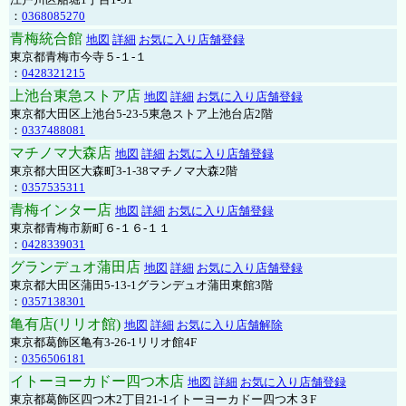
：
0368085270
青梅統合館
地図
詳細
お気に入り店舗登録
東京都青梅市今寺５-１-１
：
0428321215
上池台東急ストア店
地図
詳細
お気に入り店舗登録
東京都大田区上池台5-23-5東急ストア上池台店2階
：
0337488081
マチノマ大森店
地図
詳細
お気に入り店舗登録
東京都大田区大森町3-1-38マチノマ大森2階
：
0357535311
青梅インター店
地図
詳細
お気に入り店舗登録
東京都青梅市新町６-１６-１１
：
0428339031
グランデュオ蒲田店
地図
詳細
お気に入り店舗登録
東京都大田区蒲田5-13-1グランデュオ蒲田東館3階
：
0357138301
亀有店(リリオ館)
地図
詳細
お気に入り店舗解除
東京都葛飾区亀有3-26-1リリオ館4F
：
0356506181
イトーヨーカドー四つ木店
地図
詳細
お気に入り店舗登録
東京都葛飾区四つ木2丁目21-1イトーヨーカドー四つ木３F