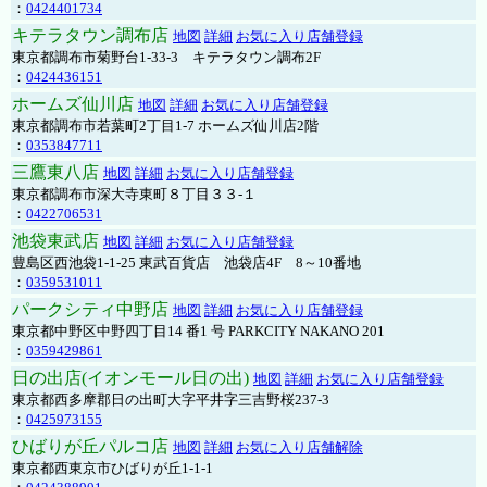
：
0424401734
キテラタウン調布店
地図
詳細
お気に入り店舗登録
東京都調布市菊野台1-33-3 キテラタウン調布2F
：
0424436151
ホームズ仙川店
地図
詳細
お気に入り店舗登録
東京都調布市若葉町2丁目1-7 ホームズ仙川店2階
：
0353847711
三鷹東八店
地図
詳細
お気に入り店舗登録
東京都調布市深大寺東町８丁目３３-１
：
0422706531
池袋東武店
地図
詳細
お気に入り店舗登録
豊島区西池袋1-1-25 東武百貨店 池袋店4F 8～10番地
：
0359531011
パークシティ中野店
地図
詳細
お気に入り店舗登録
東京都中野区中野四丁目14 番1 号 PARKCITY NAKANO 201
：
0359429861
日の出店(イオンモール日の出)
地図
詳細
お気に入り店舗登録
東京都西多摩郡日の出町大字平井字三吉野桜237-3
：
0425973155
ひばりが丘パルコ店
地図
詳細
お気に入り店舗解除
東京都西東京市ひばりが丘1-1-1