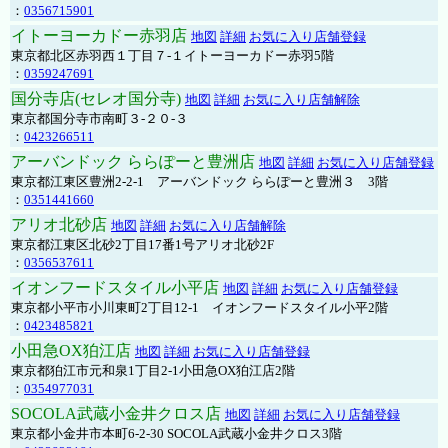
：
0356715901
イトーヨーカドー赤羽店
地図
詳細
お気に入り店舗登録
東京都北区赤羽西１丁目７-１イトーヨーカドー赤羽5階
：
0359247691
国分寺店(セレオ国分寺)
地図
詳細
お気に入り店舗解除
東京都国分寺市南町３-２０-３
：
0423266511
アーバンドック ららぽーと豊洲店
地図
詳細
お気に入り店舗登録
東京都江東区豊洲2-2-1 アーバンドック ららぽーと豊洲３ 3階
：
0351441660
アリオ北砂店
地図
詳細
お気に入り店舗解除
東京都江東区北砂2丁目17番1号アリオ北砂2F
：
0356537611
イオンフードスタイル小平店
地図
詳細
お気に入り店舗登録
東京都小平市小川東町2丁目12-1 イオンフードスタイル小平2階
：
0423485821
小田急OX狛江店
地図
詳細
お気に入り店舗登録
東京都狛江市元和泉1丁目2-1小田急OX狛江店2階
：
0354977031
SOCOLA武蔵小金井クロス店
地図
詳細
お気に入り店舗登録
東京都小金井市本町6-2-30 SOCOLA武蔵小金井クロス3階