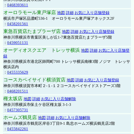
：
0468393611
オーロラモール東戸塚店
地図
詳細
お気に入り店舗登録
横浜市戸塚区品濃町536-1 オーロラモール東戸塚アネックス2F
：
0458201561
東急百貨店たまプラーザ店
地図
詳細
お気に入り店舗登録
神奈川県横浜市青葉区美しが丘1-7東急百貨店たまプラーザ5階
：
0459051131
オーディオスクエア トレッサ横浜
地図
詳細
お気に入り店舗登
録
神奈川県横浜市港北区師岡町700 トレッサ横浜南棟3階 ノジマ トレッサ
横浜店内
：
0455335629
コースカベイサイド横須賀店
地図
詳細
お気に入り店舗登録
神奈川県横須賀市本町２-１-１２コースカベイサイドストアーズ3階
：
0468201511
権太坂店
地図
詳細
お気に入り店舗解除
神奈川県横浜市保土ケ谷区権太坂 3-1-3
：
0457305731
ホームズ鶴見店
地図
詳細
お気に入り店舗解除
神奈川県横浜市鶴見区岸谷3丁目9-1 島忠ホームズ横浜鶴見店2階
：
0455842261