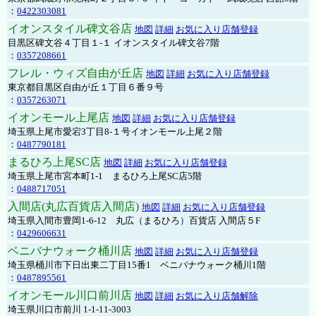
：
0422303081
イオンスタイル碑文谷店
地図
詳細
お気に入り店舗登録
目黒区碑文谷４丁目１-１ イオンスタイル碑文谷7階
：
0357208661
フレル・ウィズ自由が丘店
地図
詳細
お気に入り店舗登録
東京都目黒区自由が丘１丁目６番９号
：
0357263071
イオンモール上尾店
地図
詳細
お気に入り店舗登録
埼玉県上尾市愛宕3丁目8-１号イオンモール上尾２階
：
0487790181
まるひろ上尾SC店
地図
詳細
お気に入り店舗登録
埼玉県上尾市宮本町1-1 まるひろ上尾SC店5階
：
0488717051
入間店(丸広百貨店入間店)
地図
詳細
お気に入り店舗登録
埼玉県入間市豊岡1-6-12 丸広（まるひろ）百貨店 入間店５F
：
0429606631
ベニバナウォーク桶川店
地図
詳細
お気に入り店舗登録
埼玉県桶川市下日出東二丁目15番1 ベニバナウォーク桶川1階
：
0487895561
イオンモール川口前川店
地図
詳細
お気に入り店舗解除
埼玉県川口市前川 1-1-11-3003