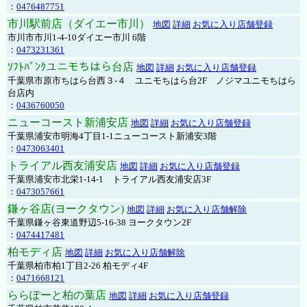
：
0476487751
市川駅前店（ダイエー市川）
地図
詳細
お気に入り店舗登録
市川市市川1-4-10ダイエー市川 6階
：
0473231361
ｿﾌﾄﾊﾞﾝｸユニモちはら台店
地図
詳細
お気に入り店舗登録
千葉県市原市ちはら台西３-４ ユニモちはら台2F ノジマユニモちはら
台店内
：
0436760050
ニューコースト新浦安店
地図
詳細
お気に入り店舗登録
千葉県浦安市明海4丁目1-1ニューコースト新浦安3階
：
0473063401
トライアル西友浦安店
地図
詳細
お気に入り店舗登録
千葉県浦安市北栄1-14-1 トライアル西友浦安店3F
：
0473057661
鎌ヶ谷店(ヨークタウン)
地図
詳細
お気に入り店舗解除
千葉県鎌ヶ谷東道野辺5-16-38 ヨークタウン2F
：
0474417481
柏モディ店
地図
詳細
お気に入り店舗解除
千葉県柏市柏1丁目2-26 柏モディ4F
：
0471668121
ららぽーと柏の葉店
地図
詳細
お気に入り店舗登録