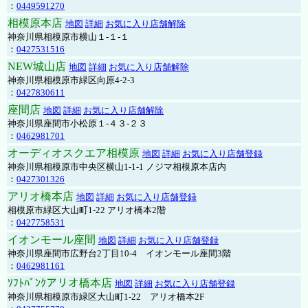
：
0449591270
相模原本店
地図
詳細
お気に入り店舗解除
神奈川県相模原市横山１-１-１
：
0427531516
NEW城山店
地図
詳細
お気に入り店舗解除
神奈川県相模原市緑区向原4-2-3
：
0427830611
座間店
地図
詳細
お気に入り店舗解除
神奈川県座間市小松原１-４３-２３
：
0462981701
オーディオスクエア相模原
地図
詳細
お気に入り店舗登録
神奈川県相模原市中央区横山1-1-1 ノジマ相模原本店内
：
0427301326
アリオ橋本店
地図
詳細
お気に入り店舗登録
相模原市緑区大山町1-22 アリオ橋本2階
：
0427758531
イオンモール座間
地図
詳細
お気に入り店舗登録
神奈川県座間市広野台2丁目10-4 イオンモール座間3階
：
0462981161
ｿﾌﾄﾊﾞﾝｸアリオ橋本店
地図
詳細
お気に入り店舗登録
神奈川県相模原市緑区大山町1-22 アリオ橋本2F