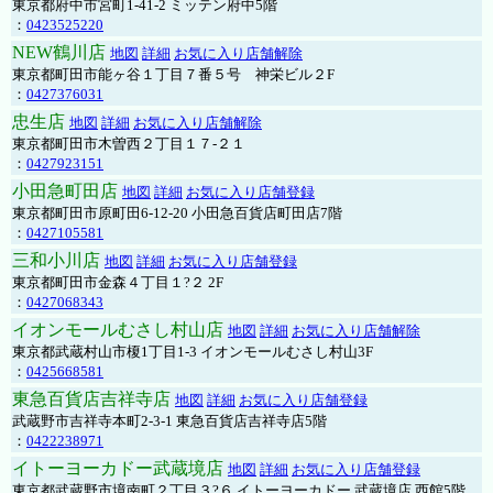
東京都府中市宮町1-41-2 ミッテン府中5階
：
0423525220
NEW鶴川店
地図
詳細
お気に入り店舗解除
東京都町田市能ヶ谷１丁目７番５号 神栄ビル２F
：
0427376031
忠生店
地図
詳細
お気に入り店舗解除
東京都町田市木曽西２丁目１７-２１
：
0427923151
小田急町田店
地図
詳細
お気に入り店舗登録
東京都町田市原町田6-12-20 小田急百貨店町田店7階
：
0427105581
三和小川店
地図
詳細
お気に入り店舗登録
東京都町田市金森４丁目１?２ 2F
：
0427068343
イオンモールむさし村山店
地図
詳細
お気に入り店舗解除
東京都武蔵村山市榎1丁目1-3 イオンモールむさし村山3F
：
0425668581
東急百貨店吉祥寺店
地図
詳細
お気に入り店舗登録
武蔵野市吉祥寺本町2-3-1 東急百貨店吉祥寺店5階
：
0422238971
イトーヨーカドー武蔵境店
地図
詳細
お気に入り店舗登録
東京都武蔵野市境南町２丁目３?６ イトーヨーカドー 武蔵境店 西館5階