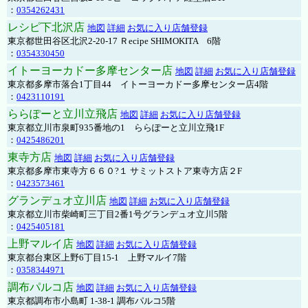
：
0354262431
レシピ下北沢店
地図
詳細
お気に入り店舗登録
東京都世田谷区北沢2-20-17 Ｒecipe SHIMOKITA 6階
：
0354330450
イトーヨーカドー多摩センター店
地図
詳細
お気に入り店舗登録
東京都多摩市落合1丁目44 イトーヨーカドー多摩センター店4階
：
0423110191
ららぽーと立川立飛店
地図
詳細
お気に入り店舗登録
東京都立川市泉町935番地の1 ららぽーと立川立飛1F
：
0425486201
東寺方店
地図
詳細
お気に入り店舗登録
東京都多摩市東寺方６６０?１ サミットストア東寺方店２F
：
0423573461
グランデュオ立川店
地図
詳細
お気に入り店舗登録
東京都立川市柴崎町三丁目2番1号グランデュオ立川5階
：
0425405181
上野マルイ店
地図
詳細
お気に入り店舗登録
東京都台東区上野6丁目15-1 上野マルイ7階
：
0358344971
調布パルコ店
地図
詳細
お気に入り店舗登録
東京都調布市小島町 1-38-1 調布パルコ5階