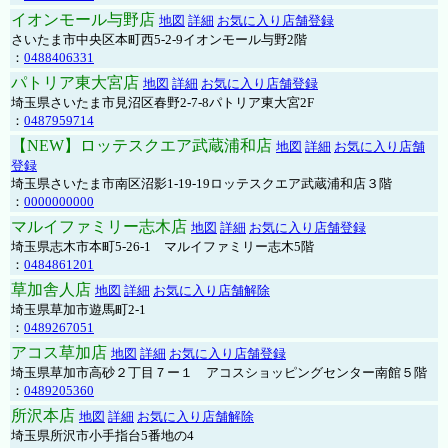
イオンモール与野店
地図
詳細
お気に入り店舗登録
さいたま市中央区本町西5-2-9イオンモール与野2階
：
0488406331
パトリア東大宮店
地図
詳細
お気に入り店舗登録
埼玉県さいたま市見沼区春野2-7-8パトリア東大宮2F
：
0487959714
【NEW】ロッテスクエア武蔵浦和店
地図
詳細
お気に入り店舗
登録
埼玉県さいたま市南区沼影1-19-19ロッテスクエア武蔵浦和店３階
：
0000000000
マルイファミリー志木店
地図
詳細
お気に入り店舗登録
埼玉県志木市本町5-26-1 マルイファミリー志木5階
：
0484861201
草加舎人店
地図
詳細
お気に入り店舗解除
埼玉県草加市遊馬町2-1
：
0489267051
アコス草加店
地図
詳細
お気に入り店舗登録
埼玉県草加市高砂２丁目７ー１ アコスショッピングセンター南館５階
：
0489205360
所沢本店
地図
詳細
お気に入り店舗解除
埼玉県所沢市小手指台5番地の4