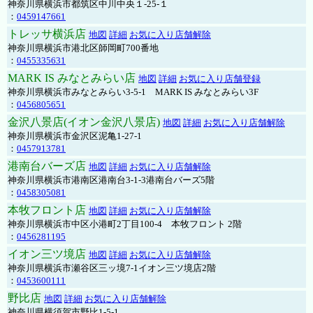
神奈川県横浜市都筑区中川中央１-25-１
：
0459147661
トレッサ横浜店
地図
詳細
お気に入り店舗解除
神奈川県横浜市港北区師岡町700番地
：
0455335631
MARK IS みなとみらい店
地図
詳細
お気に入り店舗登録
神奈川県横浜市みなとみらい3-5-1 MARK IS みなとみらい3F
：
0456805651
金沢八景店(イオン金沢八景店)
地図
詳細
お気に入り店舗解除
神奈川県横浜市金沢区泥亀1-27-1
：
0457913781
港南台バーズ店
地図
詳細
お気に入り店舗解除
神奈川県横浜市港南区港南台3-1-3港南台バーズ5階
：
0458305081
本牧フロント店
地図
詳細
お気に入り店舗解除
神奈川県横浜市中区小港町2丁目100-4 本牧フロント 2階
：
0456281195
イオン三ツ境店
地図
詳細
お気に入り店舗解除
神奈川県横浜市瀬谷区三ッ境7-1イオン三ツ境店2階
：
0453600111
野比店
地図
詳細
お気に入り店舗解除
神奈川県横須賀市野比1-5-1