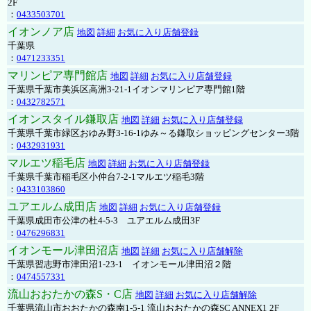
2F
：
0433503701
イオンノア店
地図
詳細
お気に入り店舗登録
千葉県
：
0471233351
マリンピア専門館店
地図
詳細
お気に入り店舗登録
千葉県千葉市美浜区高洲3-21-1イオンマリンピア専門館1階
：
0432782571
イオンスタイル鎌取店
地図
詳細
お気に入り店舗登録
千葉県千葉市緑区おゆみ野3-16-1ゆみ～る鎌取ショッピングセンター3階
：
0432931931
マルエツ稲毛店
地図
詳細
お気に入り店舗登録
千葉県千葉市稲毛区小仲台7-2-1マルエツ稲毛3階
：
0433103860
ユアエルム成田店
地図
詳細
お気に入り店舗登録
千葉県成田市公津の杜4-5-3 ユアエルム成田3F
：
0476296831
イオンモール津田沼店
地図
詳細
お気に入り店舗解除
千葉県習志野市津田沼1-23-1 イオンモール津田沼２階
：
0474557331
流山おおたかの森S・C店
地図
詳細
お気に入り店舗解除
千葉県流山市おおたかの森南1-5-1 流山おおたかの森SC ANNEX1 2F