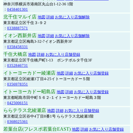
神奈川県横浜市港南区丸山台1-12-36 1階
：
0458401301
北千住マルイ店
地図
詳細
お気に入り店舗解除
東京都足立区千住３-９２
：
0338887571
イオン西新井店
地図
詳細
お気に入り店舗解除
東京都足立区梅島3-32-7イオン西新井3F
：
0358458331
千住大橋店
地図
詳細
お気に入り店舗登録
東京都足立区千住橋戸町1-13 ポンテポルタ千住3F
：
0352846731
イトーヨーカドー綾瀬店
地図
詳細
お気に入り店舗登録
東京都足立区綾瀬3丁目4-25イトーヨーカドー５階
：
0356978351
イトーヨーカドー昭島店
地図
詳細
お気に入り店舗登録
東京都昭島市田中町５６２-１イトーヨーカドー昭島３階
：
0425006151
ららテラス北綾瀬店
地図
詳細
お気に入り店舗登録
東京都足立区谷中4丁目8番1号 ららテラス北綾瀬3階
：
0368025361
若葉台店(フレスポ若葉台EAST)
地図
詳細
お気に入り店舗登録