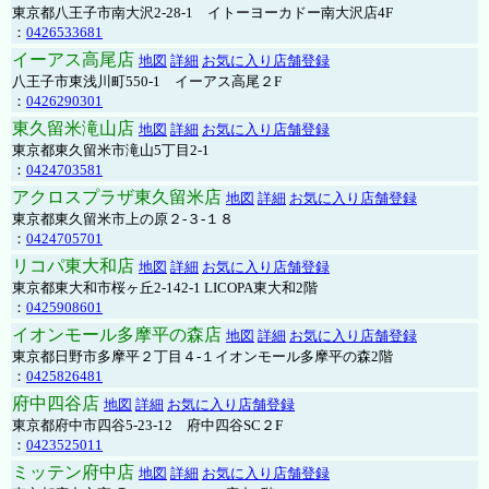
東京都八王子市南大沢2-28-1 イトーヨーカドー南大沢店4F
：
0426533681
イーアス高尾店
地図
詳細
お気に入り店舗登録
八王子市東浅川町550-1 イーアス高尾２F
：
0426290301
東久留米滝山店
地図
詳細
お気に入り店舗登録
東京都東久留米市滝山5丁目2-1
：
0424703581
アクロスプラザ東久留米店
地図
詳細
お気に入り店舗登録
東京都東久留米市上の原２-３-１８
：
0424705701
リコパ東大和店
地図
詳細
お気に入り店舗登録
東京都東大和市桜ヶ丘2-142-1 LICOPA東大和2階
：
0425908601
イオンモール多摩平の森店
地図
詳細
お気に入り店舗登録
東京都日野市多摩平２丁目４-１イオンモール多摩平の森2階
：
0425826481
府中四谷店
地図
詳細
お気に入り店舗登録
東京都府中市四谷5-23-12 府中四谷SC２F
：
0423525011
ミッテン府中店
地図
詳細
お気に入り店舗登録