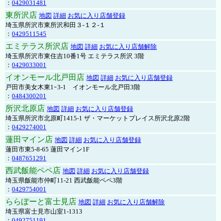
：
0429031481
東所沢店
地図
詳細
お気に入り店舗登録
埼玉県所沢市東所沢和田３-１２-１
：
0429511545
エミテラス所沢店
地図
詳細
お気に入り店舗解除
埼玉県所沢市東住吉10番1号 エミテラス所沢 3階
：
0429033001
イオンモール北戸田店
地図
詳細
お気に入り店舗登録
戸田市美女木東1ｰ3‐1 イオンモール北戸田3階
：
0484300201
所沢北原店
地図
詳細
お気に入り店舗登録
埼玉県所沢市北原町1415-1 ザ・マーケットプレイス所沢北原2階
：
0429274001
蓮田マイン店
地図
詳細
お気に入り店舗登録
蓮田市東5-8-65 蓮田マイン1F
：
0487651291
西武飯能ペペ店
地図
詳細
お気に入り店舗登録
埼玉県飯能市仲町11-21 西武飯能ペペ3階
：
0429754001
ららぽーと富士見店
地図
詳細
お気に入り店舗解除
埼玉県富士見市山室1-1313
：
0492751191