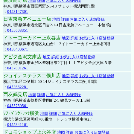
横浜岡野店
地図
詳細
お気に入り店舗登録
神奈川県横浜市西区岡野2-5-18 サミット横浜岡野1階
：
0453147301
日吉東急アベニュー店
地図
詳細
お気に入り店舗登録
神奈川県横浜市港北区日吉2-1-1日吉東急アベニュー 本館3階
：
0455603351
イトーヨーカドー上永谷店
地図
詳細
お気に入り店舗登録
神奈川県横浜市港南区丸山台1-12イトーヨーカドー上永谷3階
：
0458403671
アピタ金沢文庫店
地図
詳細
お気に入り店舗登録
神奈川県横浜市金沢区釜利谷東2丁目１-１アピタ金沢文庫３階
：
0457801261
ジョイナステラス二俣川店
地図
詳細
お気に入り店舗登録
横浜市旭区二俣川2-50-14ジョイナステラス二俣川 3階
：
0453662281
西友鶴見店
地図
詳細
お気に入り店舗登録
神奈川県横浜市鶴見区豊岡町2-1 鶴見フーガ１ 5階
：
0455750561
ｿﾌﾄﾊﾞﾝｸﾄﾚｯｻ横浜
地図
詳細
お気に入り店舗登録
横浜市港北区師岡町700番地 トレッサ横浜南棟2F
：
0455341161
ドコモショップ上永谷店
地図
詳細
お気に入り店舗登録