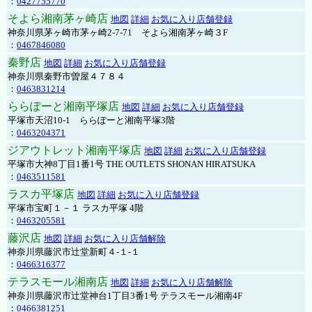
：
0427755770
そよら湘南茅ヶ崎店
地図
詳細
お気に入り店舗登録
神奈川県茅ヶ崎市茅ヶ崎2‐7‐71 そよら湘南茅ヶ崎３F
：
0467846080
秦野店
地図
詳細
お気に入り店舗登録
神奈川県秦野市曽屋４７８４
：
0463831214
ららぽーと湘南平塚店
地図
詳細
お気に入り店舗登録
平塚市天沼10-1 ららぽーと湘南平塚3階
：
0463204371
ジアウトレット湘南平塚店
地図
詳細
お気に入り店舗登録
平塚市大神8丁目1番1号 THE OUTLETS SHONAN HIRATSUKA
：
0463511581
ラスカ平塚店
地図
詳細
お気に入り店舗登録
平塚市宝町１－１ ラスカ平塚 4階
：
0463205581
藤沢店
地図
詳細
お気に入り店舗解除
神奈川県藤沢市辻堂新町４-１-１
：
0466316377
テラスモール湘南店
地図
詳細
お気に入り店舗解除
神奈川県藤沢市辻堂神台1丁目3番1号 テラスモール湘南4F
：
0466381251