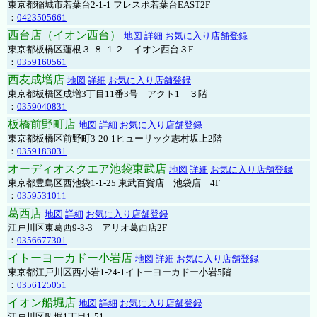
東京都稲城市若葉台2-1-1 フレスポ若葉台EAST2F
：
0423505661
西台店（イオン西台）
地図
詳細
お気に入り店舗登録
東京都板橋区蓮根３-８-１２ イオン西台３F
：
0359160561
西友成増店
地図
詳細
お気に入り店舗登録
東京都板橋区成増3丁目11番3号 アクト1 ３階
：
0359040831
板橋前野町店
地図
詳細
お気に入り店舗登録
東京都板橋区前野町3-20-1ヒューリック志村坂上2階
：
0359183031
オーディオスクエア池袋東武店
地図
詳細
お気に入り店舗登録
東京都豊島区西池袋1-1-25 東武百貨店 池袋店 4F
：
0359531011
葛西店
地図
詳細
お気に入り店舗登録
江戸川区東葛西9-3-3 アリオ葛西店2F
：
0356677301
イトーヨーカドー小岩店
地図
詳細
お気に入り店舗登録
東京都江戸川区西小岩1-24-1イトーヨーカドー小岩5階
：
0356125051
イオン船堀店
地図
詳細
お気に入り店舗登録
江戸川区船堀1丁目1-51