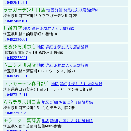
：
0482641591
ララガーデン川口店
地図
詳細
お気に入り店舗解除
埼玉県川口市宮町18-9 ララガーデン川口 2F
：
0482406101
川越西店
地図
詳細
お気に入り店舗解除
埼玉県川越市的場新町21番地10
：
0492390081
まるひろ川越店
地図
詳細
お気に入り店舗登録
川越市新富町2-6-1まるひろ川越6階
：
0492272021
ウニクス川越店
地図
詳細
お気に入り店舗解除
埼玉県川越市新宿町1-17-1 ウニクス川越2F
：
0492491551
ララガーデン春日部店
地図
詳細
お気に入り店舗登録
埼玉県春日部市南1丁目1-1 ララガーデン春日部2階
：
0487317411
ららテラス川口店
地図
詳細
お気に入り店舗登録
埼玉県川口市栄町3-5-1ららテラス川口7階
：
0482291979
モラージュ菖蒲店
地図
詳細
お気に入り店舗解除
埼玉県久喜市菖蒲町菖蒲6005番地1