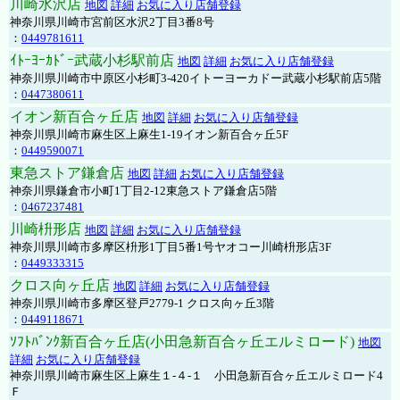
川崎水沢店
地図
詳細
お気に入り店舗登録
神奈川県川崎市宮前区水沢2丁目3番8号
：
0449781611
ｲﾄｰﾖｰｶﾄﾞｰ武蔵小杉駅前店
地図
詳細
お気に入り店舗登録
神奈川県川崎市中原区小杉町3-420イトーヨーカドー武蔵小杉駅前店5階
：
0447380611
イオン新百合ヶ丘店
地図
詳細
お気に入り店舗登録
神奈川県川崎市麻生区上麻生1-19イオン新百合ヶ丘5F
：
0449590071
東急ストア鎌倉店
地図
詳細
お気に入り店舗登録
神奈川県鎌倉市小町1丁目2-12東急ストア鎌倉店5階
：
0467237481
川崎枡形店
地図
詳細
お気に入り店舗登録
神奈川県川崎市多摩区枡形1丁目5番1号ヤオコー川崎枡形店3F
：
0449333315
クロス向ヶ丘店
地図
詳細
お気に入り店舗登録
神奈川県川崎市多摩区登戸2779-1 クロス向ヶ丘3階
：
0449118671
ｿﾌﾄﾊﾞﾝｸ新百合ヶ丘店(小田急新百合ヶ丘エルミロード)
地図
詳細
お気に入り店舗登録
神奈川県川崎市麻生区上麻生１-４-１ 小田急新百合ヶ丘エルミロード4
Ｆ