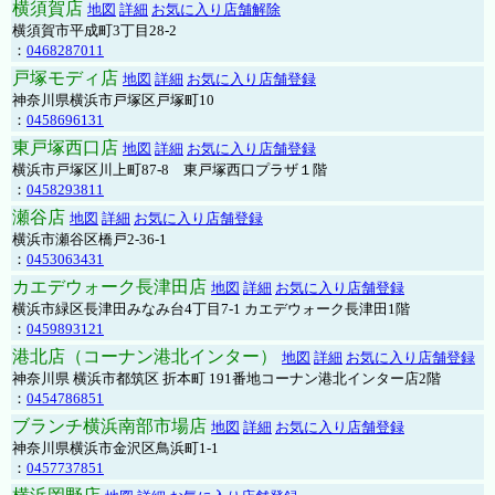
横須賀店
地図
詳細
お気に入り店舗解除
横須賀市平成町3丁目28-2
：
0468287011
戸塚モディ店
地図
詳細
お気に入り店舗登録
神奈川県横浜市戸塚区戸塚町10
：
0458696131
東戸塚西口店
地図
詳細
お気に入り店舗登録
横浜市戸塚区川上町87-8 東戸塚西口プラザ１階
：
0458293811
瀬谷店
地図
詳細
お気に入り店舗登録
横浜市瀬谷区橋戸2-36-1
：
0453063431
カエデウォーク長津田店
地図
詳細
お気に入り店舗登録
横浜市緑区長津田みなみ台4丁目7-1 カエデウォーク長津田1階
：
0459893121
港北店（コーナン港北インター）
地図
詳細
お気に入り店舗登録
神奈川県 横浜市都筑区 折本町 191番地コーナン港北インター店2階
：
0454786851
ブランチ横浜南部市場店
地図
詳細
お気に入り店舗登録
神奈川県横浜市金沢区鳥浜町1-1
：
0457737851