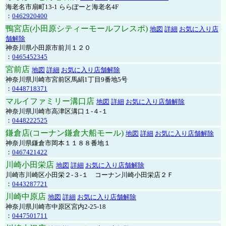
海老名市扇町13-1 ららぽーと海老名4F
：
0462920400
鴨宮店(小田原シティーモールフレスポ)
地図
詳細
お気に入り店
舗解除
神奈川県小田原市前川１２０
：
0465452345
宮前店
地図
詳細
お気に入り店舗解除
神奈川県川崎市宮前区馬絹1丁目9番地5号
：
0448718371
マルイファミリー溝口店
地図
詳細
お気に入り店舗解除
神奈川県川崎市高津区溝口１-４-１
：
0448222525
鎌倉店(コーナン鎌倉大船モール)
地図
詳細
お気に入り店舗解除
神奈川県鎌倉市岡本１１８８番地１
：
0467421422
川崎小田栄店
地図
詳細
お気に入り店舗解除
川崎市川崎区小田栄２‐３‐１ コーナン川崎小田栄店２Ｆ
：
0443287721
川崎中原店
地図
詳細
お気に入り店舗解除
神奈川県川崎市中原区宮内2-25-18
：
0447501711