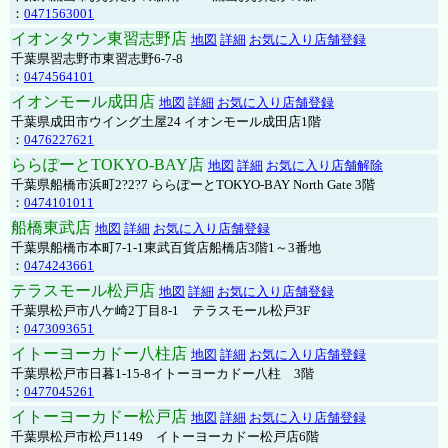
：
0471563001
イオンタウン東習志野店
地図
詳細
お気に入り店舗登録
千葉県習志野市東習志野6-7-8
：
0474564101
イオンモール成田店
地図
詳細
お気に入り店舗登録
千葉県成田市ウイング土屋24 イオンモール成田店1階
：
0476227621
ららぽーとTOKYO-BAY店
地図
詳細
お気に入り店舗解除
千葉県船橋市浜町2?2?7 ららぽーとTOKYO-BAY North Gate 3階
：
0474101011
船橋東武店
地図
詳細
お気に入り店舗登録
千葉県船橋市本町7-1-1東武百貨店船橋店3階1～3番地
：
0474243661
テラスモール松戸店
地図
詳細
お気に入り店舗登録
千葉県松戸市八ケ崎2丁目8-1 テラスモール松戸3F
：
0473093651
イトーヨーカドー八柱店
地図
詳細
お気に入り店舗登録
千葉県松戸市日暮1-15-8イトーヨーカドー八柱 3階
：
0477045261
イトーヨーカドー松戸店
地図
詳細
お気に入り店舗登録
千葉県松戸市松戸1149 イトーヨーカドー松戸店6階