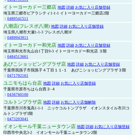
イトーヨーカドー三郷店
地図
詳細
お気に入り店舗登録
埼玉県三郷市ピアラシティ1-1-1 イトーヨーカドー三郷店2階
：
0489541511
八潮店(フレスポ八潮)
地図
詳細
お気に入り店舗登録
埼玉県八潮市大瀬1-1-3 フレスポ八潮3F
：
0489943911
イトーヨーカドー和光店
地図
詳細
お気に入り店舗登録
埼玉県和光市丸山台1丁目9-3 イトーヨーカドー和光店 ３階
：
0484513661
あびこショッピングプラザ店
地図
詳細
お気に入り店舗登録
千葉県我孫子市我孫子４丁目１１-１ あびこショッピングプラザ３階
：
0471792161
ユニモちはら台店
地図
詳細
お気に入り店舗登録
千葉県市原市ちはら台西３-４
：
0436760100
コルトンプラザ店
地図
詳細
お気に入り店舗解除
千葉県市川市鬼高1-1-1 ニッケコルトンプラザ イオンスタイル市川コ
ルトンプラザ3階
：
0473203041
イオンモール千葉ニュータウン店
地図
詳細
お気に入り店舗登録
印西市中央北3-2 イオンモール千葉ニュータウン2階