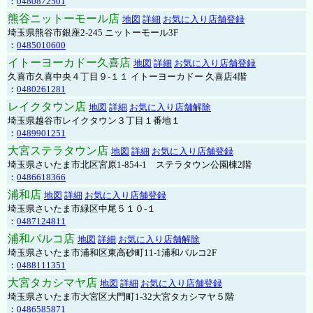
：
0480872501
熊谷ニットーモール店
地図
詳細
お気に入り店舗登録
埼玉県熊谷市銀座2-245 ニットーモール3F
：
0485010600
イトーヨーカドー久喜店
地図
詳細
お気に入り店舗登録
久喜市久喜中央４丁目９-１１ イトーヨーカドー 久喜店4階
：
0480261281
レイクタウン店
地図
詳細
お気に入り店舗解除
埼玉県越谷市レイクタウン３丁目１番地１
：
0489901251
大宮ステラタウン店
地図
詳細
お気に入り店舗登録
埼玉県さいたま市北区宮原1-854-1 ステラタウン公園棟2階
：
0486618366
浦和店
地図
詳細
お気に入り店舗登録
埼玉県さいたま市緑区中尾５１０-１
：
0487124811
浦和パルコ店
地図
詳細
お気に入り店舗解除
埼玉県さいたま市浦和区東高砂町11-1浦和パルコ2F
：
0488111351
大宮タカシマヤ店
地図
詳細
お気に入り店舗登録
埼玉県さいたま市大宮区大門町1-32大宮タカシマヤ５階
：
0486585871