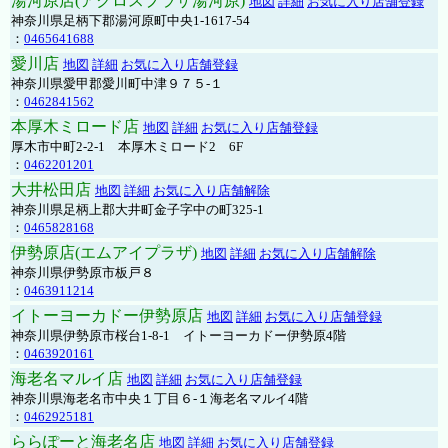
湯河原店(アクロスプラザ湯河原)
地図
詳細
お気に入り店舗登録
神奈川県足柄下郡湯河原町中央1-1617-54
：
0465641688
愛川店
地図
詳細
お気に入り店舗登録
神奈川県愛甲郡愛川町中津９７５-１
：
0462841562
本厚木ミロード店
地図
詳細
お気に入り店舗登録
厚木市中町2-2-1 本厚木ミロード2 6F
：
0462201201
大井松田店
地図
詳細
お気に入り店舗解除
神奈川県足柄上郡大井町金子字中の町325-1
：
0465828168
伊勢原店(エムアイプラザ)
地図
詳細
お気に入り店舗解除
神奈川県伊勢原市板戸８
：
0463911214
イトーヨーカドー伊勢原店
地図
詳細
お気に入り店舗登録
神奈川県伊勢原市桜台1-8-1 イトーヨーカドー伊勢原4階
：
0463920161
海老名マルイ店
地図
詳細
お気に入り店舗登録
神奈川県海老名市中央１丁目６-１海老名マルイ4階
：
0462925181
ららぽーと海老名店
地図
詳細
お気に入り店舗登録