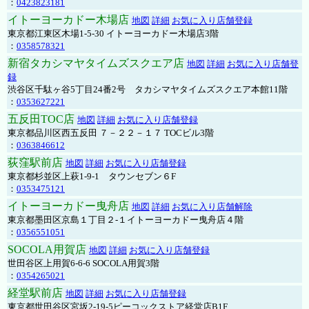
：
0423823181
イトーヨーカドー木場店
地図
詳細
お気に入り店舗登録
東京都江東区木場1-5-30 イトーヨーカドー木場店3階
：
0358578321
新宿タカシマヤタイムズスクエア店
地図
詳細
お気に入り店舗登
録
渋谷区千駄ヶ谷5丁目24番2号 タカシマヤタイムズスクエア本館11階
：
0353627221
五反田TOC店
地図
詳細
お気に入り店舗登録
東京都品川区西五反田 ７－２２－１７ TOCビル3階
：
0363846612
荻窪駅前店
地図
詳細
お気に入り店舗登録
東京都杉並区上萩1-9-1 タウンセブン６F
：
0353475121
イトーヨーカドー曳舟店
地図
詳細
お気に入り店舗解除
東京都墨田区京島１丁目２-１イトーヨーカドー曳舟店４階
：
0356551051
SOCOLA用賀店
地図
詳細
お気に入り店舗登録
世田谷区上用賀6-6-6 SOCOLA用賀3階
：
0354265021
経堂駅前店
地図
詳細
お気に入り店舗登録
東京都世田谷区宮坂2-19-5ピーコックストア経堂店B1F