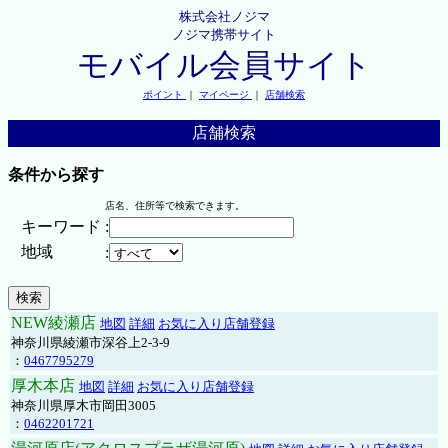
株式会社ノジマ
ノジマ携帯サイト
モバイル会員サイト
ポイント
｜
マイページ
｜
店舗検索
店舗検索
条件から探す
店名、住所等で検索できます。
キーワード
:
地域
:
NEW綾瀬店
地図
詳細
お気に入り店舗登録
神奈川県綾瀬市深谷上2-3-9
：
0467795279
厚木本店
地図
詳細
お気に入り店舗登録
神奈川県厚木市岡田3005
：
0462201721