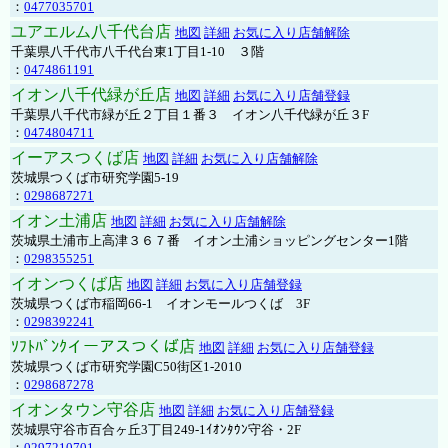
：
0477035701
ユアエルム八千代台店
地図
詳細
お気に入り店舗解除
千葉県八千代市八千代台東1丁目1-10 ３階
：
0474861191
イオン八千代緑が丘店
地図
詳細
お気に入り店舗登録
千葉県八千代市緑が丘２丁目１番３ イオン八千代緑が丘３F
：
0474804711
イーアスつくば店
地図
詳細
お気に入り店舗解除
茨城県つくば市研究学園5-19
：
0298687271
イオン土浦店
地図
詳細
お気に入り店舗解除
茨城県土浦市上高津３６７番 イオン土浦ショッピングセンター1階
：
0298355251
イオンつくば店
地図
詳細
お気に入り店舗登録
茨城県つくば市稲岡66-1 イオンモールつくば 3F
：
0298392241
ｿﾌﾄﾊﾞﾝｸイーアスつくば店
地図
詳細
お気に入り店舗登録
茨城県つくば市研究学園C50街区1-2010
：
0298687278
イオンタウン守谷店
地図
詳細
お気に入り店舗登録
茨城県守谷市百合ヶ丘3丁目249-1ｲｵﾝﾀｳﾝ守谷・2F
：
0297210701