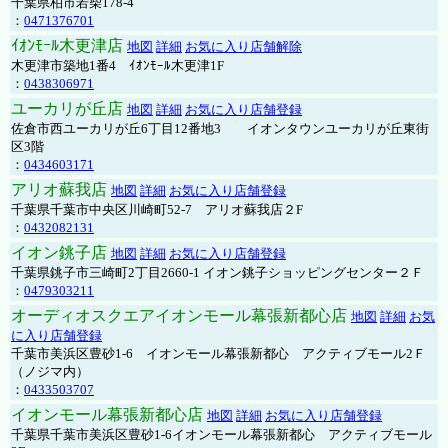
千葉県柏市若柴178-4
：
0471376701
ｲｵﾝﾓｰﾙ木更津店
地図
詳細
お気に入り店舗解除
木更津市築地1番4 ｲｵﾝﾓｰﾙ木更津1F
：
0438306971
ユーカリが丘店
地図
詳細
お気に入り店舗登録
佐倉市西ユーカリが丘6丁目12番地3 イオンタウンユーカリが丘東街
区3階
：
0434603171
アリオ蘇我店
地図
詳細
お気に入り店舗登録
千葉県千葉市中央区川崎町52-7 アリオ蘇我店２F
：
0432082131
イオン銚子店
地図
詳細
お気に入り店舗登録
千葉県銚子市三崎町2丁目2660-1 イオン銚子ショッピングセンター２Ｆ
：
0479303211
オーディオスクエアイオンモール幕張新都心店
地図
詳細
お気
に入り店舗登録
千葉市美浜区豊砂1-6 イオンモール幕張新都心 アクティブモール2Ｆ
（ノジマ内）
：
0433503707
イオンモール幕張新都心店
地図
詳細
お気に入り店舗登録
千葉県千葉市美浜区豊砂1-6イオンモール幕張新都心 アクティブモール