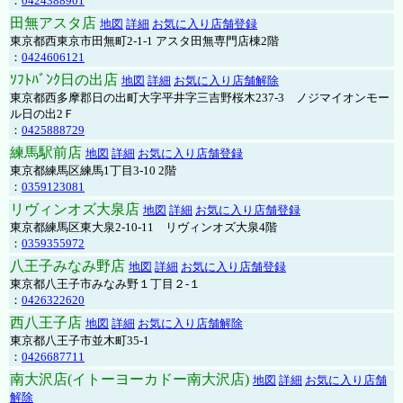
：
0424388901
田無アスタ店
地図
詳細
お気に入り店舗登録
東京都西東京市田無町2-1-1 アスタ田無専門店棟2階
：
0424606121
ｿﾌﾄﾊﾞﾝｸ日の出店
地図
詳細
お気に入り店舗解除
東京都西多摩郡日の出町大字平井字三吉野桜木237-3 ノジマイオンモー
ル日の出2Ｆ
：
0425888729
練馬駅前店
地図
詳細
お気に入り店舗登録
東京都練馬区練馬1丁目3-10 2階
：
0359123081
リヴィンオズ大泉店
地図
詳細
お気に入り店舗登録
東京都練馬区東大泉2-10-11 リヴィンオズ大泉4階
：
0359355972
八王子みなみ野店
地図
詳細
お気に入り店舗登録
東京都八王子市みなみ野１丁目２-１
：
0426322620
西八王子店
地図
詳細
お気に入り店舗解除
東京都八王子市並木町35-1
：
0426687711
南大沢店(イトーヨーカドー南大沢店)
地図
詳細
お気に入り店舗
解除