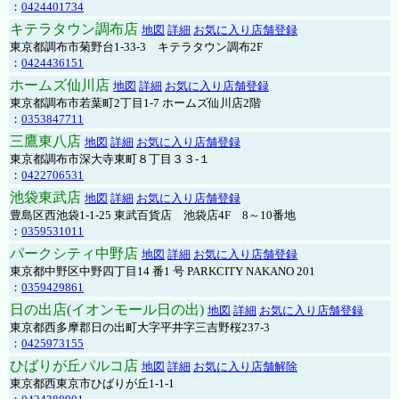
：
0424401734
キテラタウン調布店
地図
詳細
お気に入り店舗登録
東京都調布市菊野台1-33-3 キテラタウン調布2F
：
0424436151
ホームズ仙川店
地図
詳細
お気に入り店舗登録
東京都調布市若葉町2丁目1-7 ホームズ仙川店2階
：
0353847711
三鷹東八店
地図
詳細
お気に入り店舗登録
東京都調布市深大寺東町８丁目３３-１
：
0422706531
池袋東武店
地図
詳細
お気に入り店舗登録
豊島区西池袋1-1-25 東武百貨店 池袋店4F 8～10番地
：
0359531011
パークシティ中野店
地図
詳細
お気に入り店舗登録
東京都中野区中野四丁目14 番1 号 PARKCITY NAKANO 201
：
0359429861
日の出店(イオンモール日の出)
地図
詳細
お気に入り店舗登録
東京都西多摩郡日の出町大字平井字三吉野桜237-3
：
0425973155
ひばりが丘パルコ店
地図
詳細
お気に入り店舗解除
東京都西東京市ひばりが丘1-1-1