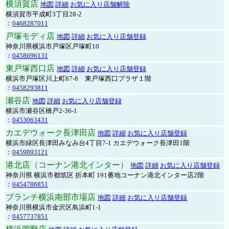
横須賀店
地図
詳細
お気に入り店舗解除
横須賀市平成町3丁目28-2
：
0468287011
戸塚モディ店
地図
詳細
お気に入り店舗登録
神奈川県横浜市戸塚区戸塚町10
：
0458696131
東戸塚西口店
地図
詳細
お気に入り店舗登録
横浜市戸塚区川上町87-8 東戸塚西口プラザ１階
：
0458293811
瀬谷店
地図
詳細
お気に入り店舗登録
横浜市瀬谷区橋戸2-36-1
：
0453063431
カエデウォーク長津田店
地図
詳細
お気に入り店舗登録
横浜市緑区長津田みなみ台4丁目7-1 カエデウォーク長津田1階
：
0459893121
港北店（コーナン港北インター）
地図
詳細
お気に入り店舗登録
神奈川県 横浜市都筑区 折本町 191番地コーナン港北インター店2階
：
0454786851
ブランチ横浜南部市場店
地図
詳細
お気に入り店舗登録
神奈川県横浜市金沢区鳥浜町1-1
：
0457737851