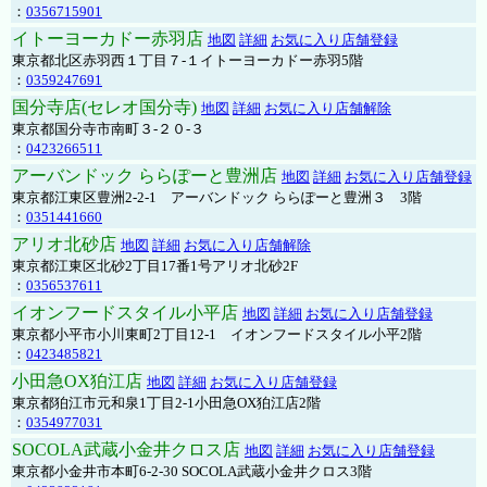
：
0356715901
イトーヨーカドー赤羽店
地図
詳細
お気に入り店舗登録
東京都北区赤羽西１丁目７-１イトーヨーカドー赤羽5階
：
0359247691
国分寺店(セレオ国分寺)
地図
詳細
お気に入り店舗解除
東京都国分寺市南町３-２０-３
：
0423266511
アーバンドック ららぽーと豊洲店
地図
詳細
お気に入り店舗登録
東京都江東区豊洲2-2-1 アーバンドック ららぽーと豊洲３ 3階
：
0351441660
アリオ北砂店
地図
詳細
お気に入り店舗解除
東京都江東区北砂2丁目17番1号アリオ北砂2F
：
0356537611
イオンフードスタイル小平店
地図
詳細
お気に入り店舗登録
東京都小平市小川東町2丁目12-1 イオンフードスタイル小平2階
：
0423485821
小田急OX狛江店
地図
詳細
お気に入り店舗登録
東京都狛江市元和泉1丁目2-1小田急OX狛江店2階
：
0354977031
SOCOLA武蔵小金井クロス店
地図
詳細
お気に入り店舗登録
東京都小金井市本町6-2-30 SOCOLA武蔵小金井クロス3階