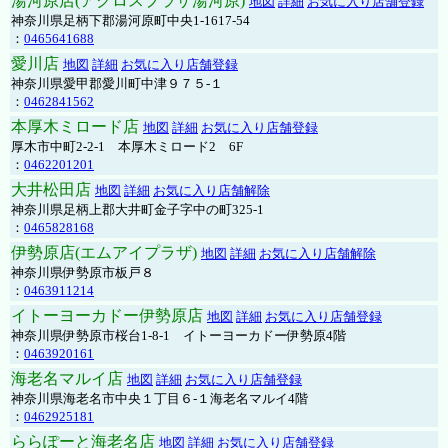
湯河原店(アクロスプラザ湯河原)
地図
詳細
お気に入り店舗登録
神奈川県足柄下郡湯河原町中央1-1617-54
：
0465641688
愛川店
地図
詳細
お気に入り店舗登録
神奈川県愛甲郡愛川町中津９７５-１
：
0462841562
本厚木ミロード店
地図
詳細
お気に入り店舗登録
厚木市中町2-2-1 本厚木ミロード2 6F
：
0462201201
大井松田店
地図
詳細
お気に入り店舗解除
神奈川県足柄上郡大井町金子字中の町325-1
：
0465828168
伊勢原店(エムアイプラザ)
地図
詳細
お気に入り店舗解除
神奈川県伊勢原市板戸８
：
0463911214
イトーヨーカドー伊勢原店
地図
詳細
お気に入り店舗登録
神奈川県伊勢原市桜台1-8-1 イトーヨーカドー伊勢原4階
：
0463920161
海老名マルイ店
地図
詳細
お気に入り店舗登録
神奈川県海老名市中央１丁目６-１海老名マルイ4階
：
0462925181
ららぽーと海老名店
地図
詳細
お気に入り店舗登録