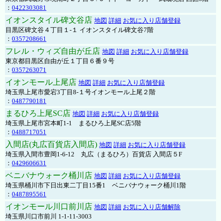
：
0422303081
イオンスタイル碑文谷店
地図
詳細
お気に入り店舗登録
目黒区碑文谷４丁目１-１ イオンスタイル碑文谷7階
：
0357208661
フレル・ウィズ自由が丘店
地図
詳細
お気に入り店舗登録
東京都目黒区自由が丘１丁目６番９号
：
0357263071
イオンモール上尾店
地図
詳細
お気に入り店舗登録
埼玉県上尾市愛宕3丁目8-１号イオンモール上尾２階
：
0487790181
まるひろ上尾SC店
地図
詳細
お気に入り店舗登録
埼玉県上尾市宮本町1-1 まるひろ上尾SC店5階
：
0488717051
入間店(丸広百貨店入間店)
地図
詳細
お気に入り店舗登録
埼玉県入間市豊岡1-6-12 丸広（まるひろ）百貨店 入間店５F
：
0429606631
ベニバナウォーク桶川店
地図
詳細
お気に入り店舗登録
埼玉県桶川市下日出東二丁目15番1 ベニバナウォーク桶川1階
：
0487895561
イオンモール川口前川店
地図
詳細
お気に入り店舗解除
埼玉県川口市前川 1-1-11-3003