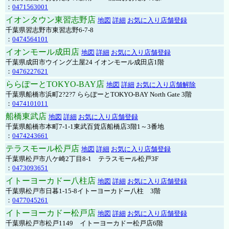
：
0471563001
イオンタウン東習志野店
地図
詳細
お気に入り店舗登録
千葉県習志野市東習志野6-7-8
：
0474564101
イオンモール成田店
地図
詳細
お気に入り店舗登録
千葉県成田市ウイング土屋24 イオンモール成田店1階
：
0476227621
ららぽーとTOKYO-BAY店
地図
詳細
お気に入り店舗解除
千葉県船橋市浜町2?2?7 ららぽーとTOKYO-BAY North Gate 3階
：
0474101011
船橋東武店
地図
詳細
お気に入り店舗登録
千葉県船橋市本町7-1-1東武百貨店船橋店3階1～3番地
：
0474243661
テラスモール松戸店
地図
詳細
お気に入り店舗登録
千葉県松戸市八ケ崎2丁目8-1 テラスモール松戸3F
：
0473093651
イトーヨーカドー八柱店
地図
詳細
お気に入り店舗登録
千葉県松戸市日暮1-15-8イトーヨーカドー八柱 3階
：
0477045261
イトーヨーカドー松戸店
地図
詳細
お気に入り店舗登録
千葉県松戸市松戸1149 イトーヨーカドー松戸店6階