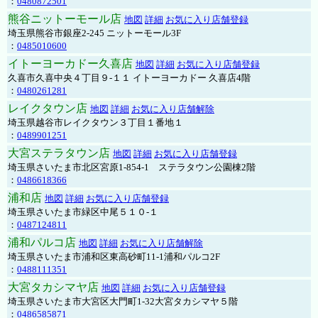
：
0480872501
熊谷ニットーモール店
地図
詳細
お気に入り店舗登録
埼玉県熊谷市銀座2-245 ニットーモール3F
：
0485010600
イトーヨーカドー久喜店
地図
詳細
お気に入り店舗登録
久喜市久喜中央４丁目９-１１ イトーヨーカドー 久喜店4階
：
0480261281
レイクタウン店
地図
詳細
お気に入り店舗解除
埼玉県越谷市レイクタウン３丁目１番地１
：
0489901251
大宮ステラタウン店
地図
詳細
お気に入り店舗登録
埼玉県さいたま市北区宮原1-854-1 ステラタウン公園棟2階
：
0486618366
浦和店
地図
詳細
お気に入り店舗登録
埼玉県さいたま市緑区中尾５１０-１
：
0487124811
浦和パルコ店
地図
詳細
お気に入り店舗解除
埼玉県さいたま市浦和区東高砂町11-1浦和パルコ2F
：
0488111351
大宮タカシマヤ店
地図
詳細
お気に入り店舗登録
埼玉県さいたま市大宮区大門町1-32大宮タカシマヤ５階
：
0486585871