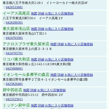
東京都八王子市南大沢2-28-1 イトーヨーカドー南大沢店4F
：
0426533681
イーアス高尾店
地図
詳細
お気に入り店舗登録
八王子市東浅川町550-1 イーアス高尾２F
：
0426290301
東久留米滝山店
地図
詳細
お気に入り店舗登録
東京都東久留米市滝山5丁目2-1
：
0424703581
アクロスプラザ東久留米店
地図
詳細
お気に入り店舗登録
東京都東久留米市上の原２-３-１８
：
0424705701
リコパ東大和店
地図
詳細
お気に入り店舗登録
東京都東大和市桜ヶ丘2-142-1 LICOPA東大和2階
：
0425908601
イオンモール多摩平の森店
地図
詳細
お気に入り店舗登録
東京都日野市多摩平２丁目４-１イオンモール多摩平の森2階
：
0425826481
府中四谷店
地図
詳細
お気に入り店舗登録
東京都府中市四谷5-23-12 府中四谷SC２F
：
0423525011
ミッテン府中店
地図
詳細
お気に入り店舗登録