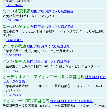
千葉県柏市若柴178-4
：
0471376701
ｲｵﾝﾓｰﾙ木更津店
地図
詳細
お気に入り店舗解除
木更津市築地1番4 ｲｵﾝﾓｰﾙ木更津1F
：
0438306971
ユーカリが丘店
地図
詳細
お気に入り店舗登録
佐倉市西ユーカリが丘6丁目12番地3 イオンタウンユーカリが丘東街
区3階
：
0434603171
アリオ蘇我店
地図
詳細
お気に入り店舗登録
千葉県千葉市中央区川崎町52-7 アリオ蘇我店２F
：
0432082131
イオン銚子店
地図
詳細
お気に入り店舗登録
千葉県銚子市三崎町2丁目2660-1 イオン銚子ショッピングセンター２Ｆ
：
0479303211
オーディオスクエアイオンモール幕張新都心店
地図
詳細
お気
に入り店舗登録
千葉市美浜区豊砂1-6 イオンモール幕張新都心 アクティブモール2Ｆ
（ノジマ内）
：
0433503707
イオンモール幕張新都心店
地図
詳細
お気に入り店舗登録
千葉県千葉市美浜区豊砂1-6イオンモール幕張新都心 アクティブモール