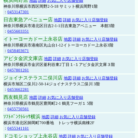
横浜岡野店
地図
詳細
お気に入り店舗登録
神奈川県横浜市西区岡野2-5-18 サミット横浜岡野1階
：
0453147301
日吉東急アベニュー店
地図
詳細
お気に入り店舗登録
神奈川県横浜市港北区日吉2-1-1日吉東急アベニュー 本館3階
：
0455603351
イトーヨーカドー上永谷店
地図
詳細
お気に入り店舗登録
神奈川県横浜市港南区丸山台1-12イトーヨーカドー上永谷3階
：
0458403671
アピタ金沢文庫店
地図
詳細
お気に入り店舗登録
神奈川県横浜市金沢区釜利谷東2丁目１-１アピタ金沢文庫３階
：
0457801261
ジョイナステラス二俣川店
地図
詳細
お気に入り店舗登録
横浜市旭区二俣川2-50-14ジョイナステラス二俣川 3階
：
0453662281
西友鶴見店
地図
詳細
お気に入り店舗登録
神奈川県横浜市鶴見区豊岡町2-1 鶴見フーガ１ 5階
：
0455750561
ｿﾌﾄﾊﾞﾝｸﾄﾚｯｻ横浜
地図
詳細
お気に入り店舗登録
横浜市港北区師岡町700番地 トレッサ横浜南棟2F
：
0455341161
ドコモショップ上永谷店
地図
詳細
お気に入り店舗登録