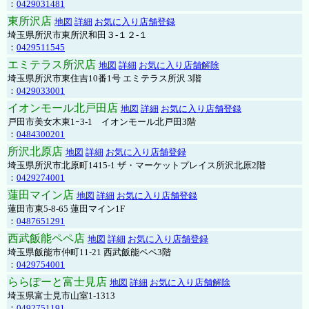
：
0429031481
東所沢店
地図
詳細
お気に入り店舗登録
埼玉県所沢市東所沢和田３-１２-１
：
0429511545
エミテラス所沢店
地図
詳細
お気に入り店舗解除
埼玉県所沢市東住吉10番1号 エミテラス所沢 3階
：
0429033001
イオンモール北戸田店
地図
詳細
お気に入り店舗登録
戸田市美女木東1ｰ3‐1 イオンモール北戸田3階
：
0484300201
所沢北原店
地図
詳細
お気に入り店舗登録
埼玉県所沢市北原町1415-1 ザ・マーケットプレイス所沢北原2階
：
0429274001
蓮田マイン店
地図
詳細
お気に入り店舗登録
蓮田市東5-8-65 蓮田マイン1F
：
0487651291
西武飯能ペペ店
地図
詳細
お気に入り店舗登録
埼玉県飯能市仲町11-21 西武飯能ペペ3階
：
0429754001
ららぽーと富士見店
地図
詳細
お気に入り店舗解除
埼玉県富士見市山室1-1313
：
0492751191