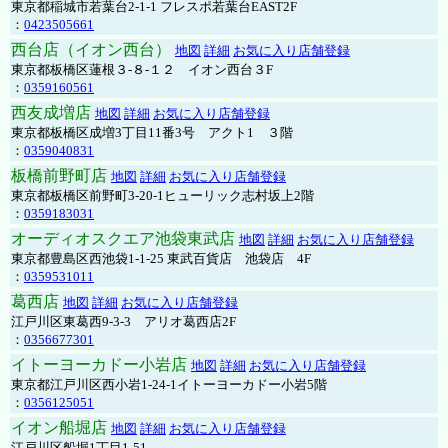
東京都稲城市若葉台2-1-1 フレスポ若葉台EAST2F
：
0423505661
西台店（イオン西台）
地図
詳細
お気に入り店舗登録
東京都板橋区蓮根３-８-１２ イオン西台３F
：
0359160561
西友成増店
地図
詳細
お気に入り店舗登録
東京都板橋区成増3丁目11番3号 アクト1 ３階
：
0359040831
板橋前野町店
地図
詳細
お気に入り店舗登録
東京都板橋区前野町3-20-1ヒューリック志村坂上2階
：
0359183031
オーディオスクエア池袋東武店
地図
詳細
お気に入り店舗登録
東京都豊島区西池袋1-1-25 東武百貨店 池袋店 4F
：
0359531011
葛西店
地図
詳細
お気に入り店舗登録
江戸川区東葛西9-3-3 アリオ葛西店2F
：
0356677301
イトーヨーカドー小岩店
地図
詳細
お気に入り店舗登録
東京都江戸川区西小岩1-24-1イトーヨーカドー小岩5階
：
0356125051
イオン船堀店
地図
詳細
お気に入り店舗登録
江戸川区船堀1丁目1-51