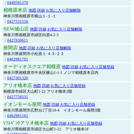
：
0449591270
相模原本店
地図
詳細
お気に入り店舗解除
神奈川県相模原市横山１-１-１
：
0427531516
NEW城山店
地図
詳細
お気に入り店舗解除
神奈川県相模原市緑区向原4-2-3
：
0427830611
座間店
地図
詳細
お気に入り店舗解除
神奈川県座間市小松原１-４３-２３
：
0462981701
オーディオスクエア相模原
地図
詳細
お気に入り店舗登録
神奈川県相模原市中央区横山1-1-1 ノジマ相模原本店内
：
0427301326
アリオ橋本店
地図
詳細
お気に入り店舗登録
相模原市緑区大山町1-22 アリオ橋本2階
：
0427758531
イオンモール座間
地図
詳細
お気に入り店舗登録
神奈川県座間市広野台2丁目10-4 イオンモール座間3階
：
0462981161
ｿﾌﾄﾊﾞﾝｸアリオ橋本店
地図
詳細
お気に入り店舗登録
神奈川県相模原市緑区大山町1-22 アリオ橋本2F