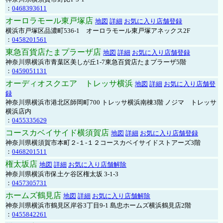
：
0468393611
オーロラモール東戸塚店
地図
詳細
お気に入り店舗登録
横浜市戸塚区品濃町536-1 オーロラモール東戸塚アネックス2F
：
0458201561
東急百貨店たまプラーザ店
地図
詳細
お気に入り店舗登録
神奈川県横浜市青葉区美しが丘1-7東急百貨店たまプラーザ5階
：
0459051131
オーディオスクエア トレッサ横浜
地図
詳細
お気に入り店舗登
録
神奈川県横浜市港北区師岡町700 トレッサ横浜南棟3階 ノジマ トレッサ
横浜店内
：
0455335629
コースカベイサイド横須賀店
地図
詳細
お気に入り店舗登録
神奈川県横須賀市本町２-１-１２コースカベイサイドストアーズ3階
：
0468201511
権太坂店
地図
詳細
お気に入り店舗解除
神奈川県横浜市保土ケ谷区権太坂 3-1-3
：
0457305731
ホームズ鶴見店
地図
詳細
お気に入り店舗解除
神奈川県横浜市鶴見区岸谷3丁目9-1 島忠ホームズ横浜鶴見店2階
：
0455842261