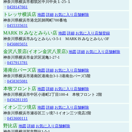
神奈川県横浜市都筑区中川中央１-25-１
：
0459147661
トレッサ横浜店
地図
詳細
お気に入り店舗解除
神奈川県横浜市港北区師岡町700番地
：
0455335631
MARK IS みなとみらい店
地図
詳細
お気に入り店舗登録
神奈川県横浜市みなとみらい3-5-1 MARK IS みなとみらい3F
：
0456805651
金沢八景店(イオン金沢八景店)
地図
詳細
お気に入り店舗解除
神奈川県横浜市金沢区泥亀1-27-1
：
0457913781
港南台バーズ店
地図
詳細
お気に入り店舗解除
神奈川県横浜市港南区港南台3-1-3港南台バーズ5階
：
0458305081
本牧フロント店
地図
詳細
お気に入り店舗解除
神奈川県横浜市中区小港町2丁目100-4 本牧フロント 2階
：
0456281195
イオン三ツ境店
地図
詳細
お気に入り店舗解除
神奈川県横浜市瀬谷区三ッ境7-1イオン三ツ境店2階
：
0453600111
野比店
地図
詳細
お気に入り店舗解除
神奈川県横須賀市野比1-5-1