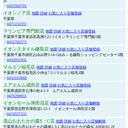
2F
：
0433503701
イオンノア店
地図
詳細
お気に入り店舗登録
千葉県
：
0471233351
マリンピア専門館店
地図
詳細
お気に入り店舗登録
千葉県千葉市美浜区高洲3-21-1イオンマリンピア専門館1階
：
0432782571
イオンスタイル鎌取店
地図
詳細
お気に入り店舗登録
千葉県千葉市緑区おゆみ野3-16-1ゆみ～る鎌取ショッピングセンター3階
：
0432931931
マルエツ稲毛店
地図
詳細
お気に入り店舗登録
千葉県千葉市稲毛区小仲台7-2-1マルエツ稲毛3階
：
0433103860
ユアエルム成田店
地図
詳細
お気に入り店舗登録
千葉県成田市公津の杜4-5-3 ユアエルム成田3F
：
0476296831
イオンモール津田沼店
地図
詳細
お気に入り店舗解除
千葉県習志野市津田沼1-23-1 イオンモール津田沼２階
：
0474557331
流山おおたかの森S・C店
地図
詳細
お気に入り店舗解除
千葉県流山市おおたかの森南1-5-1 流山おおたかの森SC ANNEX1 2F