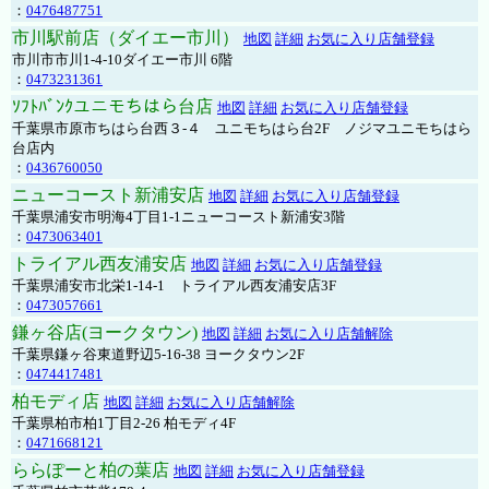
：
0476487751
市川駅前店（ダイエー市川）
地図
詳細
お気に入り店舗登録
市川市市川1-4-10ダイエー市川 6階
：
0473231361
ｿﾌﾄﾊﾞﾝｸユニモちはら台店
地図
詳細
お気に入り店舗登録
千葉県市原市ちはら台西３-４ ユニモちはら台2F ノジマユニモちはら
台店内
：
0436760050
ニューコースト新浦安店
地図
詳細
お気に入り店舗登録
千葉県浦安市明海4丁目1-1ニューコースト新浦安3階
：
0473063401
トライアル西友浦安店
地図
詳細
お気に入り店舗登録
千葉県浦安市北栄1-14-1 トライアル西友浦安店3F
：
0473057661
鎌ヶ谷店(ヨークタウン)
地図
詳細
お気に入り店舗解除
千葉県鎌ヶ谷東道野辺5-16-38 ヨークタウン2F
：
0474417481
柏モディ店
地図
詳細
お気に入り店舗解除
千葉県柏市柏1丁目2-26 柏モディ4F
：
0471668121
ららぽーと柏の葉店
地図
詳細
お気に入り店舗登録