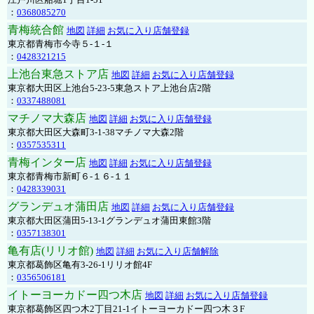
：
0368085270
青梅統合館
地図
詳細
お気に入り店舗登録
東京都青梅市今寺５-１-１
：
0428321215
上池台東急ストア店
地図
詳細
お気に入り店舗登録
東京都大田区上池台5-23-5東急ストア上池台店2階
：
0337488081
マチノマ大森店
地図
詳細
お気に入り店舗登録
東京都大田区大森町3-1-38マチノマ大森2階
：
0357535311
青梅インター店
地図
詳細
お気に入り店舗登録
東京都青梅市新町６-１６-１１
：
0428339031
グランデュオ蒲田店
地図
詳細
お気に入り店舗登録
東京都大田区蒲田5-13-1グランデュオ蒲田東館3階
：
0357138301
亀有店(リリオ館)
地図
詳細
お気に入り店舗解除
東京都葛飾区亀有3-26-1リリオ館4F
：
0356506181
イトーヨーカドー四つ木店
地図
詳細
お気に入り店舗登録
東京都葛飾区四つ木2丁目21-1イトーヨーカドー四つ木３F