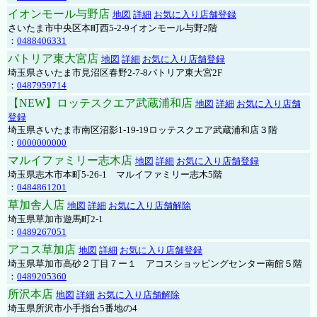
イオンモール与野店
地図
詳細
お気に入り店舗登録
さいたま市中央区本町西5-2-9イオンモール与野2階
：
0488406331
パトリア東大宮店
地図
詳細
お気に入り店舗登録
埼玉県さいたま市見沼区春野2-7-8パトリア東大宮2F
：
0487959714
【NEW】ロッテスクエア武蔵浦和店
地図
詳細
お気に入り店舗
登録
埼玉県さいたま市南区沼影1-19-19ロッテスクエア武蔵浦和店３階
：
0000000000
マルイファミリー志木店
地図
詳細
お気に入り店舗登録
埼玉県志木市本町5-26-1 マルイファミリー志木5階
：
0484861201
草加舎人店
地図
詳細
お気に入り店舗解除
埼玉県草加市遊馬町2-1
：
0489267051
アコス草加店
地図
詳細
お気に入り店舗登録
埼玉県草加市高砂２丁目７ー１ アコスショッピングセンター南館５階
：
0489205360
所沢本店
地図
詳細
お気に入り店舗解除
埼玉県所沢市小手指台5番地の4