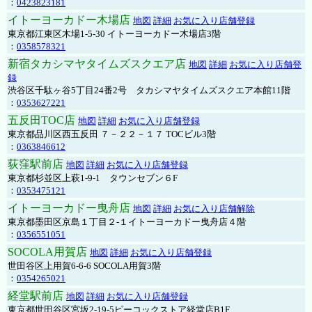
：
0423823181
イトーヨーカドー木場店
地図
詳細
お気に入り店舗登録
東京都江東区木場1-5-30 イトーヨーカドー木場店3階
：
0358578321
新宿タカシマヤタイムズスクエア店
地図
詳細
お気に入り店舗登
録
渋谷区千駄ヶ谷5丁目24番2号 タカシマヤタイムズスクエア本館11階
：
0353627221
五反田TOC店
地図
詳細
お気に入り店舗登録
東京都品川区西五反田 ７－２２－１７ TOCビル3階
：
0363846612
荻窪駅前店
地図
詳細
お気に入り店舗登録
東京都杉並区上萩1-9-1 タウンセブン６F
：
0353475121
イトーヨーカドー曳舟店
地図
詳細
お気に入り店舗解除
東京都墨田区京島１丁目２-１イトーヨーカドー曳舟店４階
：
0356551051
SOCOLA用賀店
地図
詳細
お気に入り店舗登録
世田谷区上用賀6-6-6 SOCOLA用賀3階
：
0354265021
経堂駅前店
地図
詳細
お気に入り店舗登録
東京都世田谷区宮坂2-19-5ピーコックストア経堂店B1F