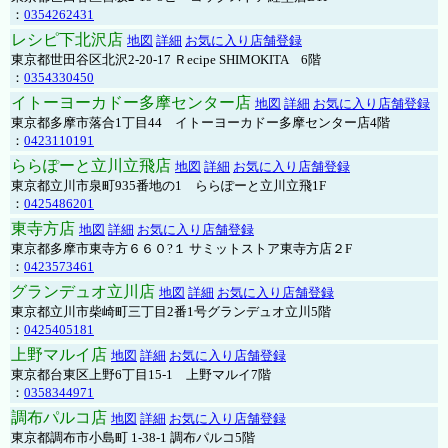
：
0354262431
レシピ下北沢店
地図
詳細
お気に入り店舗登録
東京都世田谷区北沢2-20-17 Ｒecipe SHIMOKITA 6階
：
0354330450
イトーヨーカドー多摩センター店
地図
詳細
お気に入り店舗登録
東京都多摩市落合1丁目44 イトーヨーカドー多摩センター店4階
：
0423110191
ららぽーと立川立飛店
地図
詳細
お気に入り店舗登録
東京都立川市泉町935番地の1 ららぽーと立川立飛1F
：
0425486201
東寺方店
地図
詳細
お気に入り店舗登録
東京都多摩市東寺方６６０?１ サミットストア東寺方店２F
：
0423573461
グランデュオ立川店
地図
詳細
お気に入り店舗登録
東京都立川市柴崎町三丁目2番1号グランデュオ立川5階
：
0425405181
上野マルイ店
地図
詳細
お気に入り店舗登録
東京都台東区上野6丁目15-1 上野マルイ7階
：
0358344971
調布パルコ店
地図
詳細
お気に入り店舗登録
東京都調布市小島町 1-38-1 調布パルコ5階