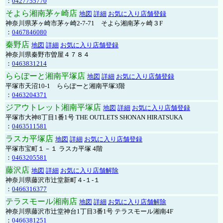
：
0427755770
そよら湘南茅ヶ崎店
地図
詳細
お気に入り店舗登録
神奈川県茅ヶ崎市茅ヶ崎2‐7‐71 そよら湘南茅ヶ崎３F
：
0467846080
秦野店
地図
詳細
お気に入り店舗登録
神奈川県秦野市曽屋４７８４
：
0463831214
ららぽーと湘南平塚店
地図
詳細
お気に入り店舗登録
平塚市天沼10-1 ららぽーと湘南平塚3階
：
0463204371
ジアウトレット湘南平塚店
地図
詳細
お気に入り店舗登録
平塚市大神8丁目1番1号 THE OUTLETS SHONAN HIRATSUKA
：
0463511581
ラスカ平塚店
地図
詳細
お気に入り店舗登録
平塚市宝町１－１ ラスカ平塚 4階
：
0463205581
藤沢店
地図
詳細
お気に入り店舗解除
神奈川県藤沢市辻堂新町４-１-１
：
0466316377
テラスモール湘南店
地図
詳細
お気に入り店舗解除
神奈川県藤沢市辻堂神台1丁目3番1号 テラスモール湘南4F
：
0466381251