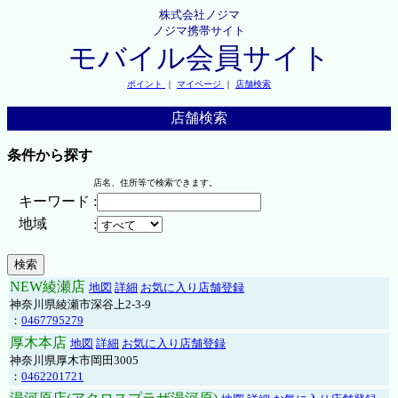
株式会社ノジマ
ノジマ携帯サイト
モバイル会員サイト
ポイント
｜
マイページ
｜
店舗検索
店舗検索
条件から探す
店名、住所等で検索できます。
キーワード
:
地域
:
NEW綾瀬店
地図
詳細
お気に入り店舗登録
神奈川県綾瀬市深谷上2-3-9
：
0467795279
厚木本店
地図
詳細
お気に入り店舗登録
神奈川県厚木市岡田3005
：
0462201721