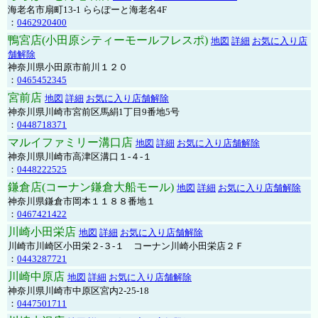
海老名市扇町13-1 ららぽーと海老名4F
：
0462920400
鴨宮店(小田原シティーモールフレスポ)
地図
詳細
お気に入り店
舗解除
神奈川県小田原市前川１２０
：
0465452345
宮前店
地図
詳細
お気に入り店舗解除
神奈川県川崎市宮前区馬絹1丁目9番地5号
：
0448718371
マルイファミリー溝口店
地図
詳細
お気に入り店舗解除
神奈川県川崎市高津区溝口１-４-１
：
0448222525
鎌倉店(コーナン鎌倉大船モール)
地図
詳細
お気に入り店舗解除
神奈川県鎌倉市岡本１１８８番地１
：
0467421422
川崎小田栄店
地図
詳細
お気に入り店舗解除
川崎市川崎区小田栄２‐３‐１ コーナン川崎小田栄店２Ｆ
：
0443287721
川崎中原店
地図
詳細
お気に入り店舗解除
神奈川県川崎市中原区宮内2-25-18
：
0447501711