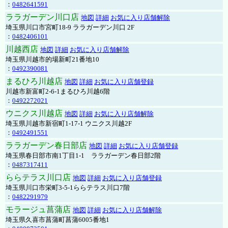
：
0482641591
ララガーデン川口店
地図
詳細
お気に入り店舗解除
埼玉県川口市宮町18-9 ララガーデン川口 2F
：
0482406101
川越西店
地図
詳細
お気に入り店舗解除
埼玉県川越市的場新町21番地10
：
0492390081
まるひろ川越店
地図
詳細
お気に入り店舗登録
川越市新富町2-6-1まるひろ川越6階
：
0492272021
ウニクス川越店
地図
詳細
お気に入り店舗解除
埼玉県川越市新宿町1-17-1 ウニクス川越2F
：
0492491551
ララガーデン春日部店
地図
詳細
お気に入り店舗登録
埼玉県春日部市南1丁目1-1 ララガーデン春日部2階
：
0487317411
ららテラス川口店
地図
詳細
お気に入り店舗登録
埼玉県川口市栄町3-5-1ららテラス川口7階
：
0482291979
モラージュ菖蒲店
地図
詳細
お気に入り店舗解除
埼玉県久喜市菖蒲町菖蒲6005番地1