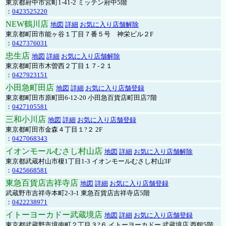
東京都府中市宮町1-41-2 ミッテン府中5階
：
0423525220
NEW鶴川店
地図
詳細
お気に入り店舗解除
東京都町田市能ヶ谷１丁目７番５号 神栄ビル２F
：
0427376031
忠生店
地図
詳細
お気に入り店舗解除
東京都町田市木曽西２丁目１７-２１
：
0427923151
小田急町田店
地図
詳細
お気に入り店舗登録
東京都町田市原町田6-12-20 小田急百貨店町田店7階
：
0427105581
三和小川店
地図
詳細
お気に入り店舗登録
東京都町田市金森４丁目１?２ 2F
：
0427068343
イオンモールむさし村山店
地図
詳細
お気に入り店舗解除
東京都武蔵村山市榎1丁目1-3 イオンモールむさし村山3F
：
0425668581
東急百貨店吉祥寺店
地図
詳細
お気に入り店舗登録
武蔵野市吉祥寺本町2-3-1 東急百貨店吉祥寺店5階
：
0422238971
イトーヨーカドー武蔵境店
地図
詳細
お気に入り店舗登録
東京都武蔵野市境南町２丁目３?６ イトーヨーカドー 武蔵境店 西館5階