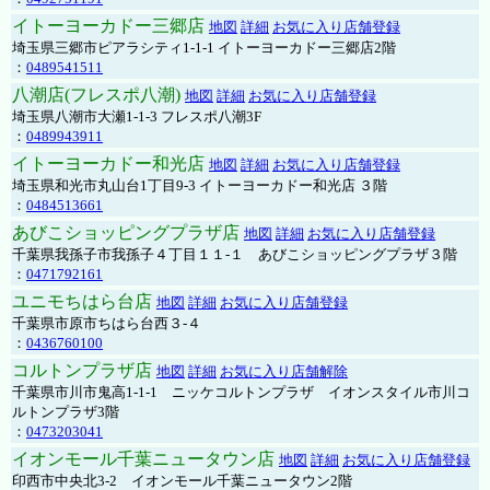
イトーヨーカドー三郷店
地図
詳細
お気に入り店舗登録
埼玉県三郷市ピアラシティ1-1-1 イトーヨーカドー三郷店2階
：
0489541511
八潮店(フレスポ八潮)
地図
詳細
お気に入り店舗登録
埼玉県八潮市大瀬1-1-3 フレスポ八潮3F
：
0489943911
イトーヨーカドー和光店
地図
詳細
お気に入り店舗登録
埼玉県和光市丸山台1丁目9-3 イトーヨーカドー和光店 ３階
：
0484513661
あびこショッピングプラザ店
地図
詳細
お気に入り店舗登録
千葉県我孫子市我孫子４丁目１１-１ あびこショッピングプラザ３階
：
0471792161
ユニモちはら台店
地図
詳細
お気に入り店舗登録
千葉県市原市ちはら台西３-４
：
0436760100
コルトンプラザ店
地図
詳細
お気に入り店舗解除
千葉県市川市鬼高1-1-1 ニッケコルトンプラザ イオンスタイル市川コ
ルトンプラザ3階
：
0473203041
イオンモール千葉ニュータウン店
地図
詳細
お気に入り店舗登録
印西市中央北3-2 イオンモール千葉ニュータウン2階