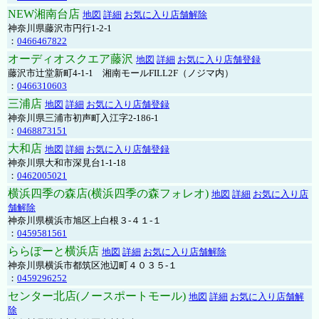
NEW湘南台店
地図
詳細
お気に入り店舗解除
神奈川県藤沢市円行1-2-1
：
0466467822
オーディオスクエア藤沢
地図
詳細
お気に入り店舗登録
藤沢市辻堂新町4-1-1 湘南モールFILL2F（ノジマ内）
：
0466310603
三浦店
地図
詳細
お気に入り店舗登録
神奈川県三浦市初声町入江字2-186-1
：
0468873151
大和店
地図
詳細
お気に入り店舗登録
神奈川県大和市深見台1-1-18
：
0462005021
横浜四季の森店(横浜四季の森フォレオ)
地図
詳細
お気に入り店
舗解除
神奈川県横浜市旭区上白根３-４１-１
：
0459581561
ららぽーと横浜店
地図
詳細
お気に入り店舗解除
神奈川県横浜市都筑区池辺町４０３５-１
：
0459296252
センター北店(ノースポートモール)
地図
詳細
お気に入り店舗解
除