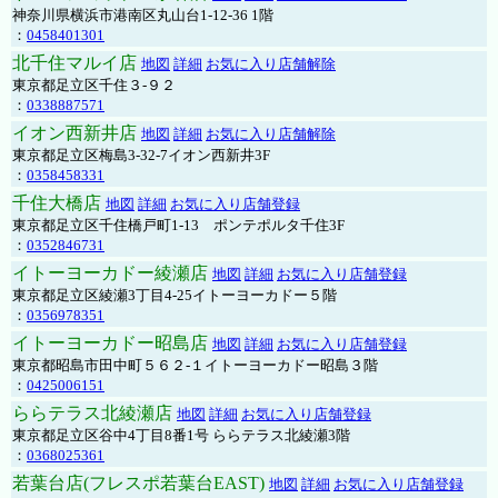
神奈川県横浜市港南区丸山台1-12-36 1階
：
0458401301
北千住マルイ店
地図
詳細
お気に入り店舗解除
東京都足立区千住３-９２
：
0338887571
イオン西新井店
地図
詳細
お気に入り店舗解除
東京都足立区梅島3-32-7イオン西新井3F
：
0358458331
千住大橋店
地図
詳細
お気に入り店舗登録
東京都足立区千住橋戸町1-13 ポンテポルタ千住3F
：
0352846731
イトーヨーカドー綾瀬店
地図
詳細
お気に入り店舗登録
東京都足立区綾瀬3丁目4-25イトーヨーカドー５階
：
0356978351
イトーヨーカドー昭島店
地図
詳細
お気に入り店舗登録
東京都昭島市田中町５６２-１イトーヨーカドー昭島３階
：
0425006151
ららテラス北綾瀬店
地図
詳細
お気に入り店舗登録
東京都足立区谷中4丁目8番1号 ららテラス北綾瀬3階
：
0368025361
若葉台店(フレスポ若葉台EAST)
地図
詳細
お気に入り店舗登録