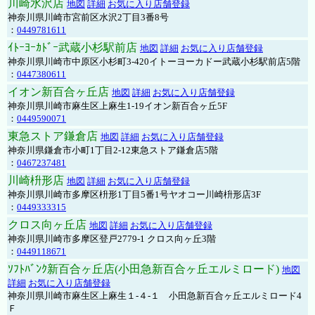
川崎水沢店
地図
詳細
お気に入り店舗登録
神奈川県川崎市宮前区水沢2丁目3番8号
：
0449781611
ｲﾄｰﾖｰｶﾄﾞｰ武蔵小杉駅前店
地図
詳細
お気に入り店舗登録
神奈川県川崎市中原区小杉町3-420イトーヨーカドー武蔵小杉駅前店5階
：
0447380611
イオン新百合ヶ丘店
地図
詳細
お気に入り店舗登録
神奈川県川崎市麻生区上麻生1-19イオン新百合ヶ丘5F
：
0449590071
東急ストア鎌倉店
地図
詳細
お気に入り店舗登録
神奈川県鎌倉市小町1丁目2-12東急ストア鎌倉店5階
：
0467237481
川崎枡形店
地図
詳細
お気に入り店舗登録
神奈川県川崎市多摩区枡形1丁目5番1号ヤオコー川崎枡形店3F
：
0449333315
クロス向ヶ丘店
地図
詳細
お気に入り店舗登録
神奈川県川崎市多摩区登戸2779-1 クロス向ヶ丘3階
：
0449118671
ｿﾌﾄﾊﾞﾝｸ新百合ヶ丘店(小田急新百合ヶ丘エルミロード)
地図
詳細
お気に入り店舗登録
神奈川県川崎市麻生区上麻生１-４-１ 小田急新百合ヶ丘エルミロード4
Ｆ