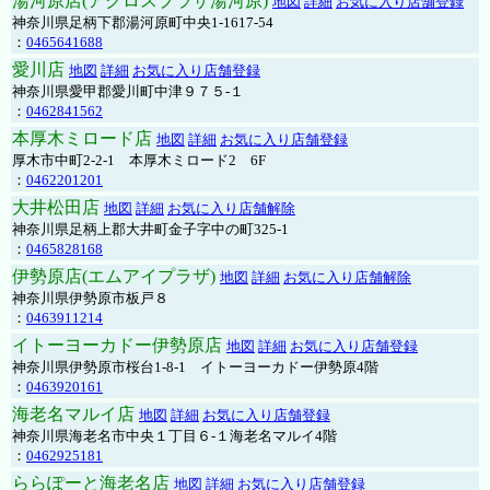
湯河原店(アクロスプラザ湯河原)
地図
詳細
お気に入り店舗登録
神奈川県足柄下郡湯河原町中央1-1617-54
：
0465641688
愛川店
地図
詳細
お気に入り店舗登録
神奈川県愛甲郡愛川町中津９７５-１
：
0462841562
本厚木ミロード店
地図
詳細
お気に入り店舗登録
厚木市中町2-2-1 本厚木ミロード2 6F
：
0462201201
大井松田店
地図
詳細
お気に入り店舗解除
神奈川県足柄上郡大井町金子字中の町325-1
：
0465828168
伊勢原店(エムアイプラザ)
地図
詳細
お気に入り店舗解除
神奈川県伊勢原市板戸８
：
0463911214
イトーヨーカドー伊勢原店
地図
詳細
お気に入り店舗登録
神奈川県伊勢原市桜台1-8-1 イトーヨーカドー伊勢原4階
：
0463920161
海老名マルイ店
地図
詳細
お気に入り店舗登録
神奈川県海老名市中央１丁目６-１海老名マルイ4階
：
0462925181
ららぽーと海老名店
地図
詳細
お気に入り店舗登録