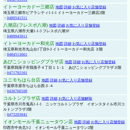
イトーヨーカドー三郷店
地図
詳細
お気に入り店舗登録
埼玉県三郷市ピアラシティ1-1-1 イトーヨーカドー三郷店2階
：
0489541511
八潮店(フレスポ八潮)
地図
詳細
お気に入り店舗登録
埼玉県八潮市大瀬1-1-3 フレスポ八潮3F
：
0489943911
イトーヨーカドー和光店
地図
詳細
お気に入り店舗登録
埼玉県和光市丸山台1丁目9-3 イトーヨーカドー和光店 ３階
：
0484513661
あびこショッピングプラザ店
地図
詳細
お気に入り店舗登録
千葉県我孫子市我孫子４丁目１１-１ あびこショッピングプラザ３階
：
0471792161
ユニモちはら台店
地図
詳細
お気に入り店舗登録
千葉県市原市ちはら台西３-４
：
0436760100
コルトンプラザ店
地図
詳細
お気に入り店舗解除
千葉県市川市鬼高1-1-1 ニッケコルトンプラザ イオンスタイル市川コ
ルトンプラザ3階
：
0473203041
イオンモール千葉ニュータウン店
地図
詳細
お気に入り店舗登録
印西市中央北3-2 イオンモール千葉ニュータウン2階