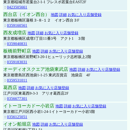
東京都稲城市若葉台2-1-1 フレスポ若葉台EAST2F
：
0423505661
西台店（イオン西台）
地図
詳細
お気に入り店舗登録
東京都板橋区蓮根３-８-１２ イオン西台３F
：
0359160561
西友成増店
地図
詳細
お気に入り店舗登録
東京都板橋区成増3丁目11番3号 アクト1 ３階
：
0359040831
板橋前野町店
地図
詳細
お気に入り店舗登録
東京都板橋区前野町3-20-1ヒューリック志村坂上2階
：
0359183031
オーディオスクエア池袋東武店
地図
詳細
お気に入り店舗登録
東京都豊島区西池袋1-1-25 東武百貨店 池袋店 4F
：
0359531011
葛西店
地図
詳細
お気に入り店舗登録
江戸川区東葛西9-3-3 アリオ葛西店2F
：
0356677301
イトーヨーカドー小岩店
地図
詳細
お気に入り店舗登録
東京都江戸川区西小岩1-24-1イトーヨーカドー小岩5階
：
0356125051
イオン船堀店
地図
詳細
お気に入り店舗登録
江戸川区船堀1丁目1-51