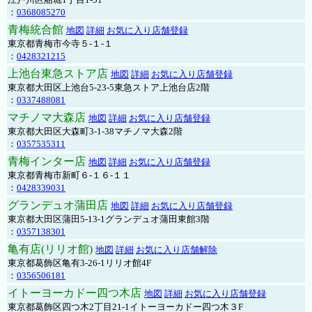
：
0368085270
青梅統合館
地図
詳細
お気に入り店舗登録
東京都青梅市今寺５-１-１
：
0428321215
上池台東急ストア店
地図
詳細
お気に入り店舗登録
東京都大田区上池台5-23-5東急ストア上池台店2階
：
0337488081
マチノマ大森店
地図
詳細
お気に入り店舗登録
東京都大田区大森町3-1-38マチノマ大森2階
：
0357535311
青梅インター店
地図
詳細
お気に入り店舗登録
東京都青梅市新町６-１６-１１
：
0428339031
グランデュオ蒲田店
地図
詳細
お気に入り店舗登録
東京都大田区蒲田5-13-1グランデュオ蒲田東館3階
：
0357138301
亀有店(リリオ館)
地図
詳細
お気に入り店舗解除
東京都葛飾区亀有3-26-1リリオ館4F
：
0356506181
イトーヨーカドー四つ木店
地図
詳細
お気に入り店舗登録
東京都葛飾区四つ木2丁目21-1イトーヨーカドー四つ木３F