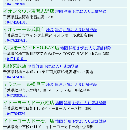
：
0471563001
イオンタウン東習志野店
地図
詳細
お気に入り店舗登録
千葉県習志野市東習志野6-7-8
：
0474564101
イオンモール成田店
地図
詳細
お気に入り店舗登録
千葉県成田市ウイング土屋24 イオンモール成田店1階
：
0476227621
ららぽーとTOKYO-BAY店
地図
詳細
お気に入り店舗解除
千葉県船橋市浜町2?2?7 ららぽーとTOKYO-BAY North Gate 3階
：
0474101011
船橋東武店
地図
詳細
お気に入り店舗登録
千葉県船橋市本町7-1-1東武百貨店船橋店3階1～3番地
：
0474243661
テラスモール松戸店
地図
詳細
お気に入り店舗登録
千葉県松戸市八ケ崎2丁目8-1 テラスモール松戸3F
：
0473093651
イトーヨーカドー八柱店
地図
詳細
お気に入り店舗登録
千葉県松戸市日暮1-15-8イトーヨーカドー八柱 3階
：
0477045261
イトーヨーカドー松戸店
地図
詳細
お気に入り店舗登録
千葉県松戸市松戸1149 イトーヨーカドー松戸店6階