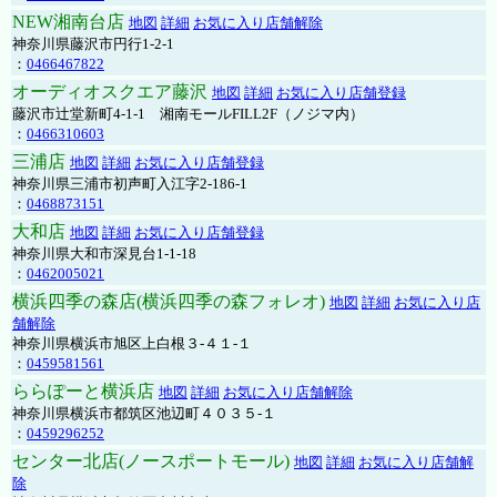
NEW湘南台店
地図
詳細
お気に入り店舗解除
神奈川県藤沢市円行1-2-1
：
0466467822
オーディオスクエア藤沢
地図
詳細
お気に入り店舗登録
藤沢市辻堂新町4-1-1 湘南モールFILL2F（ノジマ内）
：
0466310603
三浦店
地図
詳細
お気に入り店舗登録
神奈川県三浦市初声町入江字2-186-1
：
0468873151
大和店
地図
詳細
お気に入り店舗登録
神奈川県大和市深見台1-1-18
：
0462005021
横浜四季の森店(横浜四季の森フォレオ)
地図
詳細
お気に入り店
舗解除
神奈川県横浜市旭区上白根３-４１-１
：
0459581561
ららぽーと横浜店
地図
詳細
お気に入り店舗解除
神奈川県横浜市都筑区池辺町４０３５-１
：
0459296252
センター北店(ノースポートモール)
地図
詳細
お気に入り店舗解
除