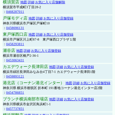
横須賀店
地図
詳細
お気に入り店舗解除
横須賀市平成町3丁目28-2
：
0468287011
戸塚モディ店
地図
詳細
お気に入り店舗登録
神奈川県横浜市戸塚区戸塚町10
：
0458696131
東戸塚西口店
地図
詳細
お気に入り店舗登録
横浜市戸塚区川上町87-8 東戸塚西口プラザ１階
：
0458293811
瀬谷店
地図
詳細
お気に入り店舗登録
横浜市瀬谷区橋戸2-36-1
：
0453063431
カエデウォーク長津田店
地図
詳細
お気に入り店舗登録
横浜市緑区長津田みなみ台4丁目7-1 カエデウォーク長津田1階
：
0459893121
港北店（コーナン港北インター）
地図
詳細
お気に入り店舗登録
神奈川県 横浜市都筑区 折本町 191番地コーナン港北インター店2階
：
0454786851
ブランチ横浜南部市場店
地図
詳細
お気に入り店舗登録
神奈川県横浜市金沢区鳥浜町1-1
：
0457737851