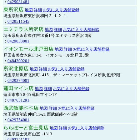
：
0429031481
東所沢店
地図
詳細
お気に入り店舗登録
埼玉県所沢市東所沢和田３-１２-１
：
0429511545
エミテラス所沢店
地図
詳細
お気に入り店舗解除
埼玉県所沢市東住吉10番1号 エミテラス所沢 3階
：
0429033001
イオンモール北戸田店
地図
詳細
お気に入り店舗登録
戸田市美女木東1ｰ3‐1 イオンモール北戸田3階
：
0484300201
所沢北原店
地図
詳細
お気に入り店舗登録
埼玉県所沢市北原町1415-1 ザ・マーケットプレイス所沢北原2階
：
0429274001
蓮田マイン店
地図
詳細
お気に入り店舗登録
蓮田市東5-8-65 蓮田マイン1F
：
0487651291
西武飯能ペペ店
地図
詳細
お気に入り店舗登録
埼玉県飯能市仲町11-21 西武飯能ペペ3階
：
0429754001
ららぽーと富士見店
地図
詳細
お気に入り店舗解除
埼玉県富士見市山室1-1313
：
0492751191