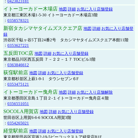
：
0423823181
イトーヨーカドー木場店
地図
詳細
お気に入り店舗登録
東京都江東区木場1-5-30 イトーヨーカドー木場店3階
：
0358578321
新宿タカシマヤタイムズスクエア店
地図
詳細
お気に入り店舗登
録
渋谷区千駄ヶ谷5丁目24番2号 タカシマヤタイムズスクエア本館11階
：
0353627221
五反田TOC店
地図
詳細
お気に入り店舗登録
東京都品川区西五反田 ７－２２－１７ TOCビル3階
：
0363846612
荻窪駅前店
地図
詳細
お気に入り店舗登録
東京都杉並区上萩1-9-1 タウンセブン６F
：
0353475121
イトーヨーカドー曳舟店
地図
詳細
お気に入り店舗解除
東京都墨田区京島１丁目２-１イトーヨーカドー曳舟店４階
：
0356551051
SOCOLA用賀店
地図
詳細
お気に入り店舗登録
世田谷区上用賀6-6-6 SOCOLA用賀3階
：
0354265021
経堂駅前店
地図
詳細
お気に入り店舗登録
東京都世田谷区宮坂2-19-5ピーコックストア経堂店B1F