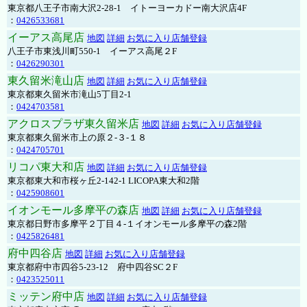
東京都八王子市南大沢2-28-1 イトーヨーカドー南大沢店4F
：
0426533681
イーアス高尾店
地図
詳細
お気に入り店舗登録
八王子市東浅川町550-1 イーアス高尾２F
：
0426290301
東久留米滝山店
地図
詳細
お気に入り店舗登録
東京都東久留米市滝山5丁目2-1
：
0424703581
アクロスプラザ東久留米店
地図
詳細
お気に入り店舗登録
東京都東久留米市上の原２-３-１８
：
0424705701
リコパ東大和店
地図
詳細
お気に入り店舗登録
東京都東大和市桜ヶ丘2-142-1 LICOPA東大和2階
：
0425908601
イオンモール多摩平の森店
地図
詳細
お気に入り店舗登録
東京都日野市多摩平２丁目４-１イオンモール多摩平の森2階
：
0425826481
府中四谷店
地図
詳細
お気に入り店舗登録
東京都府中市四谷5-23-12 府中四谷SC２F
：
0423525011
ミッテン府中店
地図
詳細
お気に入り店舗登録