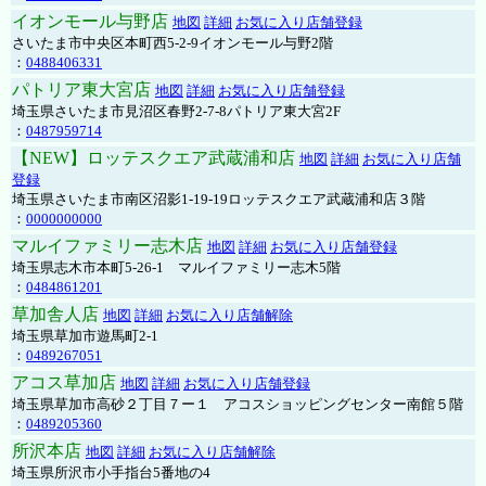
イオンモール与野店
地図
詳細
お気に入り店舗登録
さいたま市中央区本町西5-2-9イオンモール与野2階
：
0488406331
パトリア東大宮店
地図
詳細
お気に入り店舗登録
埼玉県さいたま市見沼区春野2-7-8パトリア東大宮2F
：
0487959714
【NEW】ロッテスクエア武蔵浦和店
地図
詳細
お気に入り店舗
登録
埼玉県さいたま市南区沼影1-19-19ロッテスクエア武蔵浦和店３階
：
0000000000
マルイファミリー志木店
地図
詳細
お気に入り店舗登録
埼玉県志木市本町5-26-1 マルイファミリー志木5階
：
0484861201
草加舎人店
地図
詳細
お気に入り店舗解除
埼玉県草加市遊馬町2-1
：
0489267051
アコス草加店
地図
詳細
お気に入り店舗登録
埼玉県草加市高砂２丁目７ー１ アコスショッピングセンター南館５階
：
0489205360
所沢本店
地図
詳細
お気に入り店舗解除
埼玉県所沢市小手指台5番地の4