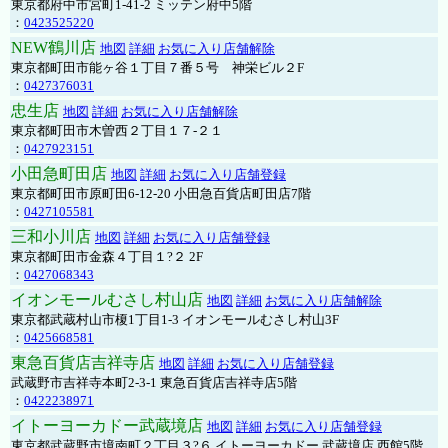
東京都府中市宮町1-41-2 ミッテン府中5階
：
0423525220
NEW鶴川店
地図
詳細
お気に入り店舗解除
東京都町田市能ヶ谷１丁目７番５号 神栄ビル２F
：
0427376031
忠生店
地図
詳細
お気に入り店舗解除
東京都町田市木曽西２丁目１７-２１
：
0427923151
小田急町田店
地図
詳細
お気に入り店舗登録
東京都町田市原町田6-12-20 小田急百貨店町田店7階
：
0427105581
三和小川店
地図
詳細
お気に入り店舗登録
東京都町田市金森４丁目１?２ 2F
：
0427068343
イオンモールむさし村山店
地図
詳細
お気に入り店舗解除
東京都武蔵村山市榎1丁目1-3 イオンモールむさし村山3F
：
0425668581
東急百貨店吉祥寺店
地図
詳細
お気に入り店舗登録
武蔵野市吉祥寺本町2-3-1 東急百貨店吉祥寺店5階
：
0422238971
イトーヨーカドー武蔵境店
地図
詳細
お気に入り店舗登録
東京都武蔵野市境南町２丁目３?６ イトーヨーカドー 武蔵境店 西館5階