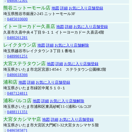
：
0480872501
熊谷ニットーモール店
地図
詳細
お気に入り店舗登録
埼玉県熊谷市銀座2-245 ニットーモール3F
：
0485010600
イトーヨーカドー久喜店
地図
詳細
お気に入り店舗登録
久喜市久喜中央４丁目９-１１ イトーヨーカドー 久喜店4階
：
0480261281
レイクタウン店
地図
詳細
お気に入り店舗解除
埼玉県越谷市レイクタウン３丁目１番地１
：
0489901251
大宮ステラタウン店
地図
詳細
お気に入り店舗登録
埼玉県さいたま市北区宮原1-854-1 ステラタウン公園棟2階
：
0486618366
浦和店
地図
詳細
お気に入り店舗登録
埼玉県さいたま市緑区中尾５１０-１
：
0487124811
浦和パルコ店
地図
詳細
お気に入り店舗解除
埼玉県さいたま市浦和区東高砂町11-1浦和パルコ2F
：
0488111351
大宮タカシマヤ店
地図
詳細
お気に入り店舗登録
埼玉県さいたま市大宮区大門町1-32大宮タカシマヤ５階
：
0486585871