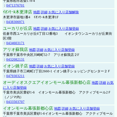
千葉県柏市若柴178-4
：
0471376701
ｲｵﾝﾓｰﾙ木更津店
地図
詳細
お気に入り店舗解除
木更津市築地1番4 ｲｵﾝﾓｰﾙ木更津1F
：
0438306971
ユーカリが丘店
地図
詳細
お気に入り店舗登録
佐倉市西ユーカリが丘6丁目12番地3 イオンタウンユーカリが丘東街
区3階
：
0434603171
アリオ蘇我店
地図
詳細
お気に入り店舗登録
千葉県千葉市中央区川崎町52-7 アリオ蘇我店２F
：
0432082131
イオン銚子店
地図
詳細
お気に入り店舗登録
千葉県銚子市三崎町2丁目2660-1 イオン銚子ショッピングセンター２Ｆ
：
0479303211
オーディオスクエアイオンモール幕張新都心店
地図
詳細
お気
に入り店舗登録
千葉市美浜区豊砂1-6 イオンモール幕張新都心 アクティブモール2Ｆ
（ノジマ内）
：
0433503707
イオンモール幕張新都心店
地図
詳細
お気に入り店舗登録
千葉県千葉市美浜区豊砂1-6イオンモール幕張新都心 アクティブモール