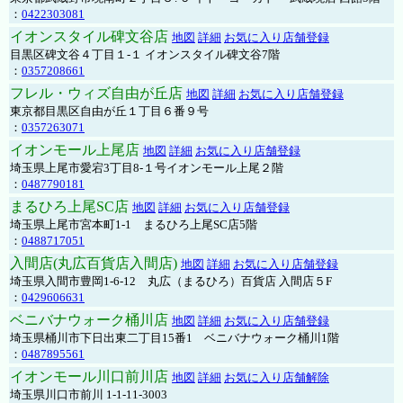
：
0422303081
イオンスタイル碑文谷店
地図
詳細
お気に入り店舗登録
目黒区碑文谷４丁目１-１ イオンスタイル碑文谷7階
：
0357208661
フレル・ウィズ自由が丘店
地図
詳細
お気に入り店舗登録
東京都目黒区自由が丘１丁目６番９号
：
0357263071
イオンモール上尾店
地図
詳細
お気に入り店舗登録
埼玉県上尾市愛宕3丁目8-１号イオンモール上尾２階
：
0487790181
まるひろ上尾SC店
地図
詳細
お気に入り店舗登録
埼玉県上尾市宮本町1-1 まるひろ上尾SC店5階
：
0488717051
入間店(丸広百貨店入間店)
地図
詳細
お気に入り店舗登録
埼玉県入間市豊岡1-6-12 丸広（まるひろ）百貨店 入間店５F
：
0429606631
ベニバナウォーク桶川店
地図
詳細
お気に入り店舗登録
埼玉県桶川市下日出東二丁目15番1 ベニバナウォーク桶川1階
：
0487895561
イオンモール川口前川店
地図
詳細
お気に入り店舗解除
埼玉県川口市前川 1-1-11-3003