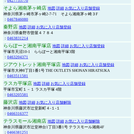
：
0427755770
そよら湘南茅ヶ崎店
地図
詳細
お気に入り店舗登録
神奈川県茅ヶ崎市茅ヶ崎2‐7‐71 そよら湘南茅ヶ崎３F
：
0467846080
秦野店
地図
詳細
お気に入り店舗登録
神奈川県秦野市曽屋４７８４
：
0463831214
ららぽーと湘南平塚店
地図
詳細
お気に入り店舗登録
平塚市天沼10-1 ららぽーと湘南平塚3階
：
0463204371
ジアウトレット湘南平塚店
地図
詳細
お気に入り店舗登録
平塚市大神8丁目1番1号 THE OUTLETS SHONAN HIRATSUKA
：
0463511581
ラスカ平塚店
地図
詳細
お気に入り店舗登録
平塚市宝町１－１ ラスカ平塚 4階
：
0463205581
藤沢店
地図
詳細
お気に入り店舗解除
神奈川県藤沢市辻堂新町４-１-１
：
0466316377
テラスモール湘南店
地図
詳細
お気に入り店舗解除
神奈川県藤沢市辻堂神台1丁目3番1号 テラスモール湘南4F
：
0466381251