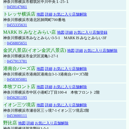
神奈川県横浜市都筑区中川中央１-25-１
：
0459147661
トレッサ横浜店
地図
詳細
お気に入り店舗解除
神奈川県横浜市港北区師岡町700番地
：
0455335631
MARK IS みなとみらい店
地図
詳細
お気に入り店舗登録
神奈川県横浜市みなとみらい3-5-1 MARK IS みなとみらい3F
：
0456805651
金沢八景店(イオン金沢八景店)
地図
詳細
お気に入り店舗解除
神奈川県横浜市金沢区泥亀1-27-1
：
0457913781
港南台バーズ店
地図
詳細
お気に入り店舗解除
神奈川県横浜市港南区港南台3-1-3港南台バーズ5階
：
0458305081
本牧フロント店
地図
詳細
お気に入り店舗解除
神奈川県横浜市中区小港町2丁目100-4 本牧フロント 2階
：
0456281195
イオン三ツ境店
地図
詳細
お気に入り店舗解除
神奈川県横浜市瀬谷区三ッ境7-1イオン三ツ境店2階
：
0453600111
野比店
地図
詳細
お気に入り店舗解除
神奈川県横須賀市野比1-5-1