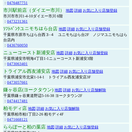
：
0476487751
市川駅前店（ダイエー市川）
地図
詳細
お気に入り店舗登録
市川市市川1-4-10ダイエー市川 6階
：
0473231361
ｿﾌﾄﾊﾞﾝｸユニモちはら台店
地図
詳細
お気に入り店舗登録
千葉県市原市ちはら台西３-４ ユニモちはら台2F ノジマユニモちはら
台店内
：
0436760050
ニューコースト新浦安店
地図
詳細
お気に入り店舗登録
千葉県浦安市明海4丁目1-1ニューコースト新浦安3階
：
0473063401
トライアル西友浦安店
地図
詳細
お気に入り店舗登録
千葉県浦安市北栄1-14-1 トライアル西友浦安店3F
：
0473057661
鎌ヶ谷店(ヨークタウン)
地図
詳細
お気に入り店舗解除
千葉県鎌ヶ谷東道野辺5-16-38 ヨークタウン2F
：
0474417481
柏モディ店
地図
詳細
お気に入り店舗解除
千葉県柏市柏1丁目2-26 柏モディ4F
：
0471668121
ららぽーと柏の葉店
地図
詳細
お気に入り店舗登録