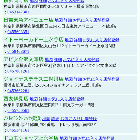
横浜岡野店
地図
詳細
お気に入り店舗登録
神奈川県横浜市西区岡野2-5-18 サミット横浜岡野1階
：
0453147301
日吉東急アベニュー店
地図
詳細
お気に入り店舗登録
神奈川県横浜市港北区日吉2-1-1日吉東急アベニュー 本館3階
：
0455603351
イトーヨーカドー上永谷店
地図
詳細
お気に入り店舗登録
神奈川県横浜市港南区丸山台1-12イトーヨーカドー上永谷3階
：
0458403671
アピタ金沢文庫店
地図
詳細
お気に入り店舗登録
神奈川県横浜市金沢区釜利谷東2丁目１-１アピタ金沢文庫３階
：
0457801261
ジョイナステラス二俣川店
地図
詳細
お気に入り店舗登録
横浜市旭区二俣川2-50-14ジョイナステラス二俣川 3階
：
0453662281
西友鶴見店
地図
詳細
お気に入り店舗登録
神奈川県横浜市鶴見区豊岡町2-1 鶴見フーガ１ 5階
：
0455750561
ｿﾌﾄﾊﾞﾝｸﾄﾚｯｻ横浜
地図
詳細
お気に入り店舗登録
横浜市港北区師岡町700番地 トレッサ横浜南棟2F
：
0455341161
ドコモショップ上永谷店
地図
詳細
お気に入り店舗登録