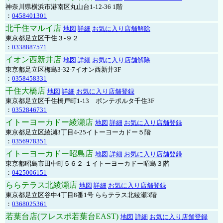
神奈川県横浜市港南区丸山台1-12-36 1階
：
0458401301
北千住マルイ店
地図
詳細
お気に入り店舗解除
東京都足立区千住３-９２
：
0338887571
イオン西新井店
地図
詳細
お気に入り店舗解除
東京都足立区梅島3-32-7イオン西新井3F
：
0358458331
千住大橋店
地図
詳細
お気に入り店舗登録
東京都足立区千住橋戸町1-13 ポンテポルタ千住3F
：
0352846731
イトーヨーカドー綾瀬店
地図
詳細
お気に入り店舗登録
東京都足立区綾瀬3丁目4-25イトーヨーカドー５階
：
0356978351
イトーヨーカドー昭島店
地図
詳細
お気に入り店舗登録
東京都昭島市田中町５６２-１イトーヨーカドー昭島３階
：
0425006151
ららテラス北綾瀬店
地図
詳細
お気に入り店舗登録
東京都足立区谷中4丁目8番1号 ららテラス北綾瀬3階
：
0368025361
若葉台店(フレスポ若葉台EAST)
地図
詳細
お気に入り店舗登録