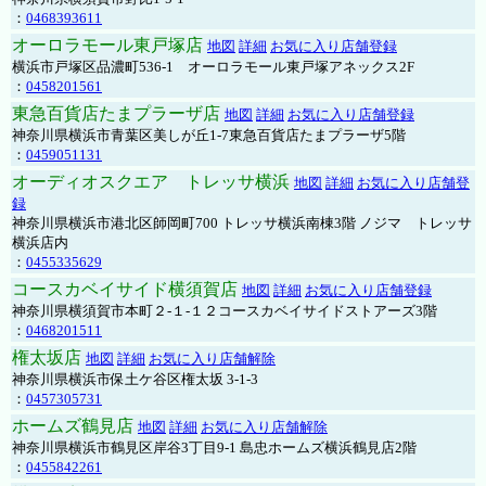
：
0468393611
オーロラモール東戸塚店
地図
詳細
お気に入り店舗登録
横浜市戸塚区品濃町536-1 オーロラモール東戸塚アネックス2F
：
0458201561
東急百貨店たまプラーザ店
地図
詳細
お気に入り店舗登録
神奈川県横浜市青葉区美しが丘1-7東急百貨店たまプラーザ5階
：
0459051131
オーディオスクエア トレッサ横浜
地図
詳細
お気に入り店舗登
録
神奈川県横浜市港北区師岡町700 トレッサ横浜南棟3階 ノジマ トレッサ
横浜店内
：
0455335629
コースカベイサイド横須賀店
地図
詳細
お気に入り店舗登録
神奈川県横須賀市本町２-１-１２コースカベイサイドストアーズ3階
：
0468201511
権太坂店
地図
詳細
お気に入り店舗解除
神奈川県横浜市保土ケ谷区権太坂 3-1-3
：
0457305731
ホームズ鶴見店
地図
詳細
お気に入り店舗解除
神奈川県横浜市鶴見区岸谷3丁目9-1 島忠ホームズ横浜鶴見店2階
：
0455842261