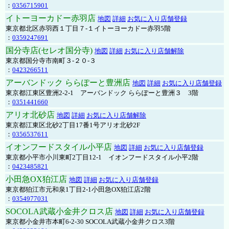
：
0356715901
イトーヨーカドー赤羽店
地図
詳細
お気に入り店舗登録
東京都北区赤羽西１丁目７-１イトーヨーカドー赤羽5階
：
0359247691
国分寺店(セレオ国分寺)
地図
詳細
お気に入り店舗解除
東京都国分寺市南町３-２０-３
：
0423266511
アーバンドック ららぽーと豊洲店
地図
詳細
お気に入り店舗登録
東京都江東区豊洲2-2-1 アーバンドック ららぽーと豊洲３ 3階
：
0351441660
アリオ北砂店
地図
詳細
お気に入り店舗解除
東京都江東区北砂2丁目17番1号アリオ北砂2F
：
0356537611
イオンフードスタイル小平店
地図
詳細
お気に入り店舗登録
東京都小平市小川東町2丁目12-1 イオンフードスタイル小平2階
：
0423485821
小田急OX狛江店
地図
詳細
お気に入り店舗登録
東京都狛江市元和泉1丁目2-1小田急OX狛江店2階
：
0354977031
SOCOLA武蔵小金井クロス店
地図
詳細
お気に入り店舗登録
東京都小金井市本町6-2-30 SOCOLA武蔵小金井クロス3階