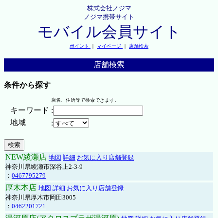
株式会社ノジマ
ノジマ携帯サイト
モバイル会員サイト
ポイント
｜
マイページ
｜
店舗検索
店舗検索
条件から探す
店名、住所等で検索できます。
キーワード
:
地域
:
NEW綾瀬店
地図
詳細
お気に入り店舗登録
神奈川県綾瀬市深谷上2-3-9
：
0467795279
厚木本店
地図
詳細
お気に入り店舗登録
神奈川県厚木市岡田3005
：
0462201721