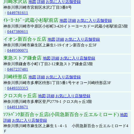
川崎水沢店
地図
詳細
お気に入り店舗登録
神奈川県川崎市宮前区水沢2丁目3番8号
：
0449781611
ｲﾄｰﾖｰｶﾄﾞｰ武蔵小杉駅前店
地図
詳細
お気に入り店舗登録
神奈川県川崎市中原区小杉町3-420イトーヨーカドー武蔵小杉駅前店5階
：
0447380611
イオン新百合ヶ丘店
地図
詳細
お気に入り店舗登録
神奈川県川崎市麻生区上麻生1-19イオン新百合ヶ丘5F
：
0449590071
東急ストア鎌倉店
地図
詳細
お気に入り店舗登録
神奈川県鎌倉市小町1丁目2-12東急ストア鎌倉店5階
：
0467237481
川崎枡形店
地図
詳細
お気に入り店舗登録
神奈川県川崎市多摩区枡形1丁目5番1号ヤオコー川崎枡形店3F
：
0449333315
クロス向ヶ丘店
地図
詳細
お気に入り店舗登録
神奈川県川崎市多摩区登戸2779-1 クロス向ヶ丘3階
：
0449118671
ｿﾌﾄﾊﾞﾝｸ新百合ヶ丘店(小田急新百合ヶ丘エルミロード)
地図
詳細
お気に入り店舗登録
神奈川県川崎市麻生区上麻生１-４-１ 小田急新百合ヶ丘エルミロード4
Ｆ