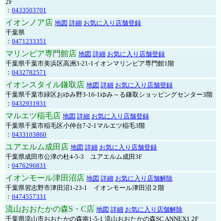
2F
：
0433503701
イオンノア店
地図
詳細
お気に入り店舗登録
千葉県
：
0471233351
マリンピア専門館店
地図
詳細
お気に入り店舗登録
千葉県千葉市美浜区高洲3-21-1イオンマリンピア専門館1階
：
0432782571
イオンスタイル鎌取店
地図
詳細
お気に入り店舗登録
千葉県千葉市緑区おゆみ野3-16-1ゆみ～る鎌取ショッピングセンター3階
：
0432931931
マルエツ稲毛店
地図
詳細
お気に入り店舗登録
千葉県千葉市稲毛区小仲台7-2-1マルエツ稲毛3階
：
0433103860
ユアエルム成田店
地図
詳細
お気に入り店舗登録
千葉県成田市公津の杜4-5-3 ユアエルム成田3F
：
0476296831
イオンモール津田沼店
地図
詳細
お気に入り店舗解除
千葉県習志野市津田沼1-23-1 イオンモール津田沼２階
：
0474557331
流山おおたかの森S・C店
地図
詳細
お気に入り店舗解除
千葉県流山市おおたかの森南1-5-1 流山おおたかの森SC ANNEX1 2F