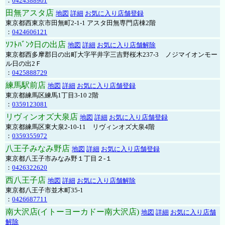
：
0424388901
田無アスタ店
地図
詳細
お気に入り店舗登録
東京都西東京市田無町2-1-1 アスタ田無専門店棟2階
：
0424606121
ｿﾌﾄﾊﾞﾝｸ日の出店
地図
詳細
お気に入り店舗解除
東京都西多摩郡日の出町大字平井字三吉野桜木237-3 ノジマイオンモー
ル日の出2Ｆ
：
0425888729
練馬駅前店
地図
詳細
お気に入り店舗登録
東京都練馬区練馬1丁目3-10 2階
：
0359123081
リヴィンオズ大泉店
地図
詳細
お気に入り店舗登録
東京都練馬区東大泉2-10-11 リヴィンオズ大泉4階
：
0359355972
八王子みなみ野店
地図
詳細
お気に入り店舗登録
東京都八王子市みなみ野１丁目２-１
：
0426322620
西八王子店
地図
詳細
お気に入り店舗解除
東京都八王子市並木町35-1
：
0426687711
南大沢店(イトーヨーカドー南大沢店)
地図
詳細
お気に入り店舗
解除