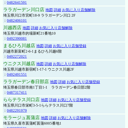
：
0482641591
ララガーデン川口店
地図
詳細
お気に入り店舗解除
埼玉県川口市宮町18-9 ララガーデン川口 2F
：
0482406101
川越西店
地図
詳細
お気に入り店舗解除
埼玉県川越市的場新町21番地10
：
0492390081
まるひろ川越店
地図
詳細
お気に入り店舗登録
川越市新富町2-6-1まるひろ川越6階
：
0492272021
ウニクス川越店
地図
詳細
お気に入り店舗解除
埼玉県川越市新宿町1-17-1 ウニクス川越2F
：
0492491551
ララガーデン春日部店
地図
詳細
お気に入り店舗登録
埼玉県春日部市南1丁目1-1 ララガーデン春日部2階
：
0487317411
ららテラス川口店
地図
詳細
お気に入り店舗登録
埼玉県川口市栄町3-5-1ららテラス川口7階
：
0482291979
モラージュ菖蒲店
地図
詳細
お気に入り店舗解除
埼玉県久喜市菖蒲町菖蒲6005番地1