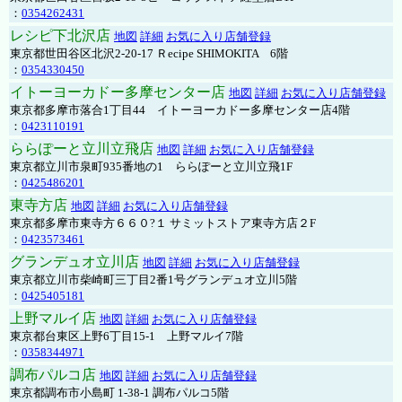
：
0354262431
レシピ下北沢店
地図
詳細
お気に入り店舗登録
東京都世田谷区北沢2-20-17 Ｒecipe SHIMOKITA 6階
：
0354330450
イトーヨーカドー多摩センター店
地図
詳細
お気に入り店舗登録
東京都多摩市落合1丁目44 イトーヨーカドー多摩センター店4階
：
0423110191
ららぽーと立川立飛店
地図
詳細
お気に入り店舗登録
東京都立川市泉町935番地の1 ららぽーと立川立飛1F
：
0425486201
東寺方店
地図
詳細
お気に入り店舗登録
東京都多摩市東寺方６６０?１ サミットストア東寺方店２F
：
0423573461
グランデュオ立川店
地図
詳細
お気に入り店舗登録
東京都立川市柴崎町三丁目2番1号グランデュオ立川5階
：
0425405181
上野マルイ店
地図
詳細
お気に入り店舗登録
東京都台東区上野6丁目15-1 上野マルイ7階
：
0358344971
調布パルコ店
地図
詳細
お気に入り店舗登録
東京都調布市小島町 1-38-1 調布パルコ5階