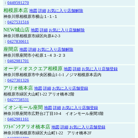
：
0449591270
相模原本店
地図
詳細
お気に入り店舗解除
神奈川県相模原市横山１-１-１
：
0427531516
NEW城山店
地図
詳細
お気に入り店舗解除
神奈川県相模原市緑区向原4-2-3
：
0427830611
座間店
地図
詳細
お気に入り店舗解除
神奈川県座間市小松原１-４３-２３
：
0462981701
オーディオスクエア相模原
地図
詳細
お気に入り店舗登録
神奈川県相模原市中央区横山1-1-1 ノジマ相模原本店内
：
0427301326
アリオ橋本店
地図
詳細
お気に入り店舗登録
相模原市緑区大山町1-22 アリオ橋本2階
：
0427758531
イオンモール座間
地図
詳細
お気に入り店舗登録
神奈川県座間市広野台2丁目10-4 イオンモール座間3階
：
0462981161
ｿﾌﾄﾊﾞﾝｸアリオ橋本店
地図
詳細
お気に入り店舗登録
神奈川県相模原市緑区大山町1-22 アリオ橋本2F