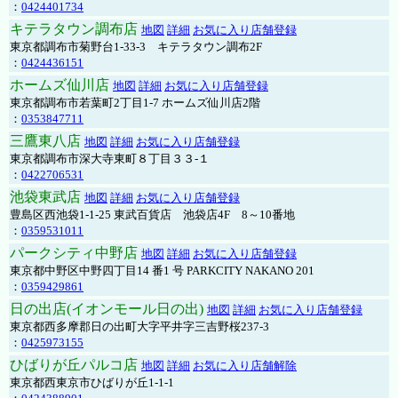
：
0424401734
キテラタウン調布店
地図
詳細
お気に入り店舗登録
東京都調布市菊野台1-33-3 キテラタウン調布2F
：
0424436151
ホームズ仙川店
地図
詳細
お気に入り店舗登録
東京都調布市若葉町2丁目1-7 ホームズ仙川店2階
：
0353847711
三鷹東八店
地図
詳細
お気に入り店舗登録
東京都調布市深大寺東町８丁目３３-１
：
0422706531
池袋東武店
地図
詳細
お気に入り店舗登録
豊島区西池袋1-1-25 東武百貨店 池袋店4F 8～10番地
：
0359531011
パークシティ中野店
地図
詳細
お気に入り店舗登録
東京都中野区中野四丁目14 番1 号 PARKCITY NAKANO 201
：
0359429861
日の出店(イオンモール日の出)
地図
詳細
お気に入り店舗登録
東京都西多摩郡日の出町大字平井字三吉野桜237-3
：
0425973155
ひばりが丘パルコ店
地図
詳細
お気に入り店舗解除
東京都西東京市ひばりが丘1-1-1