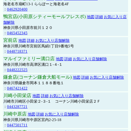
海老名市扇町13-1 ららぽーと海老名4F
：
0462920400
鴨宮店(小田原シティーモールフレスポ)
地図
詳細
お気に入り店
舗解除
神奈川県小田原市前川１２０
：
0465452345
宮前店
地図
詳細
お気に入り店舗解除
神奈川県川崎市宮前区馬絹1丁目9番地5号
：
0448718371
マルイファミリー溝口店
地図
詳細
お気に入り店舗解除
神奈川県川崎市高津区溝口１-４-１
：
0448222525
鎌倉店(コーナン鎌倉大船モール)
地図
詳細
お気に入り店舗解除
神奈川県鎌倉市岡本１１８８番地１
：
0467421422
川崎小田栄店
地図
詳細
お気に入り店舗解除
川崎市川崎区小田栄２‐３‐１ コーナン川崎小田栄店２Ｆ
：
0443287721
川崎中原店
地図
詳細
お気に入り店舗解除
神奈川県川崎市中原区宮内2-25-18
：
0447501711