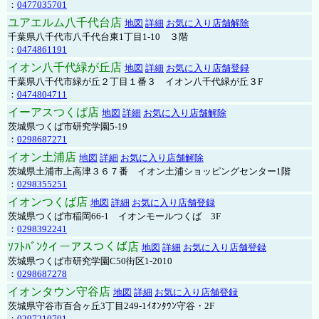
：
0477035701
ユアエルム八千代台店
地図
詳細
お気に入り店舗解除
千葉県八千代市八千代台東1丁目1-10 ３階
：
0474861191
イオン八千代緑が丘店
地図
詳細
お気に入り店舗登録
千葉県八千代市緑が丘２丁目１番３ イオン八千代緑が丘３F
：
0474804711
イーアスつくば店
地図
詳細
お気に入り店舗解除
茨城県つくば市研究学園5-19
：
0298687271
イオン土浦店
地図
詳細
お気に入り店舗解除
茨城県土浦市上高津３６７番 イオン土浦ショッピングセンター1階
：
0298355251
イオンつくば店
地図
詳細
お気に入り店舗登録
茨城県つくば市稲岡66-1 イオンモールつくば 3F
：
0298392241
ｿﾌﾄﾊﾞﾝｸイーアスつくば店
地図
詳細
お気に入り店舗登録
茨城県つくば市研究学園C50街区1-2010
：
0298687278
イオンタウン守谷店
地図
詳細
お気に入り店舗登録
茨城県守谷市百合ヶ丘3丁目249-1ｲｵﾝﾀｳﾝ守谷・2F
：
0297210701