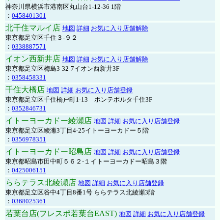
神奈川県横浜市港南区丸山台1-12-36 1階
：
0458401301
北千住マルイ店
地図
詳細
お気に入り店舗解除
東京都足立区千住３-９２
：
0338887571
イオン西新井店
地図
詳細
お気に入り店舗解除
東京都足立区梅島3-32-7イオン西新井3F
：
0358458331
千住大橋店
地図
詳細
お気に入り店舗登録
東京都足立区千住橋戸町1-13 ポンテポルタ千住3F
：
0352846731
イトーヨーカドー綾瀬店
地図
詳細
お気に入り店舗登録
東京都足立区綾瀬3丁目4-25イトーヨーカドー５階
：
0356978351
イトーヨーカドー昭島店
地図
詳細
お気に入り店舗登録
東京都昭島市田中町５６２-１イトーヨーカドー昭島３階
：
0425006151
ららテラス北綾瀬店
地図
詳細
お気に入り店舗登録
東京都足立区谷中4丁目8番1号 ららテラス北綾瀬3階
：
0368025361
若葉台店(フレスポ若葉台EAST)
地図
詳細
お気に入り店舗登録