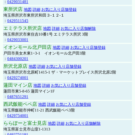
：
0429031481
東所沢店
地図
詳細
お気に入り店舗登録
埼玉県所沢市東所沢和田３-１２-１
：
0429511545
エミテラス所沢店
地図
詳細
お気に入り店舗解除
埼玉県所沢市東住吉10番1号 エミテラス所沢 3階
：
0429033001
イオンモール北戸田店
地図
詳細
お気に入り店舗登録
戸田市美女木東1ｰ3‐1 イオンモール北戸田3階
：
0484300201
所沢北原店
地図
詳細
お気に入り店舗登録
埼玉県所沢市北原町1415-1 ザ・マーケットプレイス所沢北原2階
：
0429274001
蓮田マイン店
地図
詳細
お気に入り店舗登録
蓮田市東5-8-65 蓮田マイン1F
：
0487651291
西武飯能ペペ店
地図
詳細
お気に入り店舗登録
埼玉県飯能市仲町11-21 西武飯能ペペ3階
：
0429754001
ららぽーと富士見店
地図
詳細
お気に入り店舗解除
埼玉県富士見市山室1-1313
：
0492751191