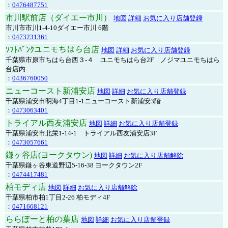
：
0476487751
市川駅前店（ダイエー市川）
地図
詳細
お気に入り店舗登録
市川市市川1-4-10ダイエー市川 6階
：
0473231361
ｿﾌﾄﾊﾞﾝｸユニモちはら台店
地図
詳細
お気に入り店舗登録
千葉県市原市ちはら台西３-４ ユニモちはら台2F ノジマユニモちはら
台店内
：
0436760050
ニューコースト新浦安店
地図
詳細
お気に入り店舗登録
千葉県浦安市明海4丁目1-1ニューコースト新浦安3階
：
0473063401
トライアル西友浦安店
地図
詳細
お気に入り店舗登録
千葉県浦安市北栄1-14-1 トライアル西友浦安店3F
：
0473057661
鎌ヶ谷店(ヨークタウン)
地図
詳細
お気に入り店舗解除
千葉県鎌ヶ谷東道野辺5-16-38 ヨークタウン2F
：
0474417481
柏モディ店
地図
詳細
お気に入り店舗解除
千葉県柏市柏1丁目2-26 柏モディ4F
：
0471668121
ららぽーと柏の葉店
地図
詳細
お気に入り店舗登録