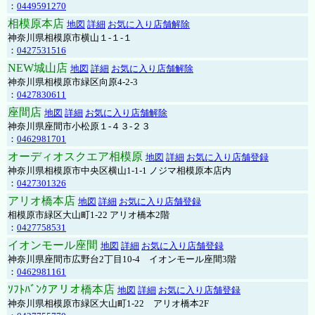
：
0449591270
相模原本店
地図
詳細
お気に入り店舗解除
神奈川県相模原市横山１-１-１
：
0427531516
NEW城山店
地図
詳細
お気に入り店舗解除
神奈川県相模原市緑区向原4-2-3
：
0427830611
座間店
地図
詳細
お気に入り店舗解除
神奈川県座間市小松原１-４３-２３
：
0462981701
オーディオスクエア相模原
地図
詳細
お気に入り店舗登録
神奈川県相模原市中央区横山1-1-1 ノジマ相模原本店内
：
0427301326
アリオ橋本店
地図
詳細
お気に入り店舗登録
相模原市緑区大山町1-22 アリオ橋本2階
：
0427758531
イオンモール座間
地図
詳細
お気に入り店舗登録
神奈川県座間市広野台2丁目10-4 イオンモール座間3階
：
0462981161
ｿﾌﾄﾊﾞﾝｸアリオ橋本店
地図
詳細
お気に入り店舗登録
神奈川県相模原市緑区大山町1-22 アリオ橋本2F