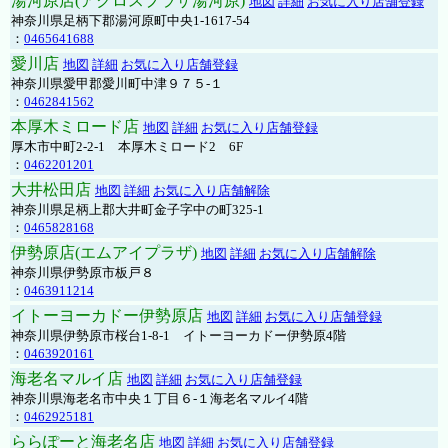
湯河原店(アクロスプラザ湯河原)
地図
詳細
お気に入り店舗登録
神奈川県足柄下郡湯河原町中央1-1617-54
：
0465641688
愛川店
地図
詳細
お気に入り店舗登録
神奈川県愛甲郡愛川町中津９７５-１
：
0462841562
本厚木ミロード店
地図
詳細
お気に入り店舗登録
厚木市中町2-2-1 本厚木ミロード2 6F
：
0462201201
大井松田店
地図
詳細
お気に入り店舗解除
神奈川県足柄上郡大井町金子字中の町325-1
：
0465828168
伊勢原店(エムアイプラザ)
地図
詳細
お気に入り店舗解除
神奈川県伊勢原市板戸８
：
0463911214
イトーヨーカドー伊勢原店
地図
詳細
お気に入り店舗登録
神奈川県伊勢原市桜台1-8-1 イトーヨーカドー伊勢原4階
：
0463920161
海老名マルイ店
地図
詳細
お気に入り店舗登録
神奈川県海老名市中央１丁目６-１海老名マルイ4階
：
0462925181
ららぽーと海老名店
地図
詳細
お気に入り店舗登録