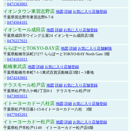
：
0471563001
イオンタウン東習志野店
地図
詳細
お気に入り店舗登録
千葉県習志野市東習志野6-7-8
：
0474564101
イオンモール成田店
地図
詳細
お気に入り店舗登録
千葉県成田市ウイング土屋24 イオンモール成田店1階
：
0476227621
ららぽーとTOKYO-BAY店
地図
詳細
お気に入り店舗解除
千葉県船橋市浜町2?2?7 ららぽーとTOKYO-BAY North Gate 3階
：
0474101011
船橋東武店
地図
詳細
お気に入り店舗登録
千葉県船橋市本町7-1-1東武百貨店船橋店3階1～3番地
：
0474243661
テラスモール松戸店
地図
詳細
お気に入り店舗登録
千葉県松戸市八ケ崎2丁目8-1 テラスモール松戸3F
：
0473093651
イトーヨーカドー八柱店
地図
詳細
お気に入り店舗登録
千葉県松戸市日暮1-15-8イトーヨーカドー八柱 3階
：
0477045261
イトーヨーカドー松戸店
地図
詳細
お気に入り店舗登録
千葉県松戸市松戸1149 イトーヨーカドー松戸店6階