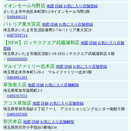
イオンモール与野店
地図
詳細
お気に入り店舗登録
さいたま市中央区本町西5-2-9イオンモール与野2階
：
0488406331
パトリア東大宮店
地図
詳細
お気に入り店舗登録
埼玉県さいたま市見沼区春野2-7-8パトリア東大宮2F
：
0487959714
【NEW】ロッテスクエア武蔵浦和店
地図
詳細
お気に入り店舗
登録
埼玉県さいたま市南区沼影1-19-19ロッテスクエア武蔵浦和店３階
：
0000000000
マルイファミリー志木店
地図
詳細
お気に入り店舗登録
埼玉県志木市本町5-26-1 マルイファミリー志木5階
：
0484861201
草加舎人店
地図
詳細
お気に入り店舗解除
埼玉県草加市遊馬町2-1
：
0489267051
アコス草加店
地図
詳細
お気に入り店舗登録
埼玉県草加市高砂２丁目７ー１ アコスショッピングセンター南館５階
：
0489205360
所沢本店
地図
詳細
お気に入り店舗解除
埼玉県所沢市小手指台5番地の4