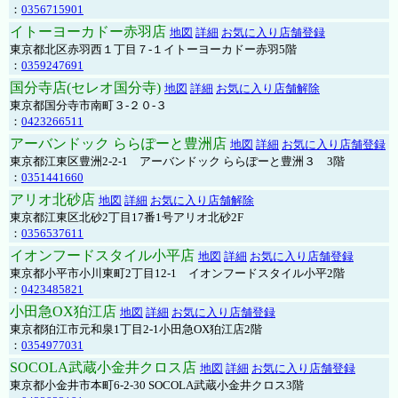
：
0356715901
イトーヨーカドー赤羽店
地図
詳細
お気に入り店舗登録
東京都北区赤羽西１丁目７-１イトーヨーカドー赤羽5階
：
0359247691
国分寺店(セレオ国分寺)
地図
詳細
お気に入り店舗解除
東京都国分寺市南町３-２０-３
：
0423266511
アーバンドック ららぽーと豊洲店
地図
詳細
お気に入り店舗登録
東京都江東区豊洲2-2-1 アーバンドック ららぽーと豊洲３ 3階
：
0351441660
アリオ北砂店
地図
詳細
お気に入り店舗解除
東京都江東区北砂2丁目17番1号アリオ北砂2F
：
0356537611
イオンフードスタイル小平店
地図
詳細
お気に入り店舗登録
東京都小平市小川東町2丁目12-1 イオンフードスタイル小平2階
：
0423485821
小田急OX狛江店
地図
詳細
お気に入り店舗登録
東京都狛江市元和泉1丁目2-1小田急OX狛江店2階
：
0354977031
SOCOLA武蔵小金井クロス店
地図
詳細
お気に入り店舗登録
東京都小金井市本町6-2-30 SOCOLA武蔵小金井クロス3階