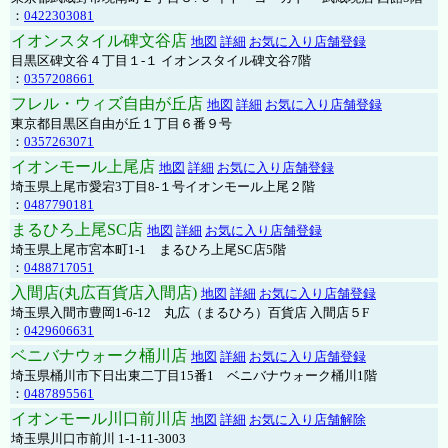
：
0422303081
イオンスタイル碑文谷店
地図
詳細
お気に入り店舗登録
目黒区碑文谷４丁目１-１ イオンスタイル碑文谷7階
：
0357208661
フレル・ウィズ自由が丘店
地図
詳細
お気に入り店舗登録
東京都目黒区自由が丘１丁目６番９号
：
0357263071
イオンモール上尾店
地図
詳細
お気に入り店舗登録
埼玉県上尾市愛宕3丁目8-１号イオンモール上尾２階
：
0487790181
まるひろ上尾SC店
地図
詳細
お気に入り店舗登録
埼玉県上尾市宮本町1-1 まるひろ上尾SC店5階
：
0488717051
入間店(丸広百貨店入間店)
地図
詳細
お気に入り店舗登録
埼玉県入間市豊岡1-6-12 丸広（まるひろ）百貨店 入間店５F
：
0429606631
ベニバナウォーク桶川店
地図
詳細
お気に入り店舗登録
埼玉県桶川市下日出東二丁目15番1 ベニバナウォーク桶川1階
：
0487895561
イオンモール川口前川店
地図
詳細
お気に入り店舗解除
埼玉県川口市前川 1-1-11-3003