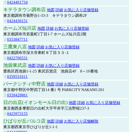
：
0424401734
キテラタウン調布店
地図
詳細
お気に入り店舗登録
東京都調布市菊野台1-33-3 キテラタウン調布2F
：
0424436151
ホームズ仙川店
地図
詳細
お気に入り店舗登録
東京都調布市若葉町2丁目1-7 ホームズ仙川店2階
：
0353847711
三鷹東八店
地図
詳細
お気に入り店舗登録
東京都調布市深大寺東町８丁目３３-１
：
0422706531
池袋東武店
地図
詳細
お気に入り店舗登録
豊島区西池袋1-1-25 東武百貨店 池袋店4F 8～10番地
：
0359531011
パークシティ中野店
地図
詳細
お気に入り店舗登録
東京都中野区中野四丁目14 番1 号 PARKCITY NAKANO 201
：
0359429861
日の出店(イオンモール日の出)
地図
詳細
お気に入り店舗登録
東京都西多摩郡日の出町大字平井字三吉野桜237-3
：
0425973155
ひばりが丘パルコ店
地図
詳細
お気に入り店舗解除
東京都西東京市ひばりが丘1-1-1