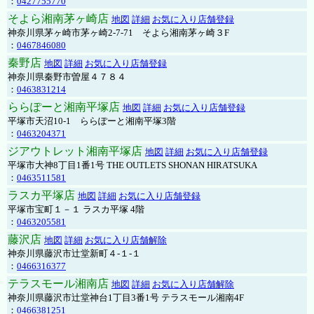
：
0427755770
そよら湘南茅ヶ崎店
地図
詳細
お気に入り店舗登録
神奈川県茅ヶ崎市茅ヶ崎2‐7‐71 そよら湘南茅ヶ崎３F
：
0467846080
秦野店
地図
詳細
お気に入り店舗登録
神奈川県秦野市曽屋４７８４
：
0463831214
ららぽーと湘南平塚店
地図
詳細
お気に入り店舗登録
平塚市天沼10-1 ららぽーと湘南平塚3階
：
0463204371
ジアウトレット湘南平塚店
地図
詳細
お気に入り店舗登録
平塚市大神8丁目1番1号 THE OUTLETS SHONAN HIRATSUKA
：
0463511581
ラスカ平塚店
地図
詳細
お気に入り店舗登録
平塚市宝町１－１ ラスカ平塚 4階
：
0463205581
藤沢店
地図
詳細
お気に入り店舗解除
神奈川県藤沢市辻堂新町４-１-１
：
0466316377
テラスモール湘南店
地図
詳細
お気に入り店舗解除
神奈川県藤沢市辻堂神台1丁目3番1号 テラスモール湘南4F
：
0466381251