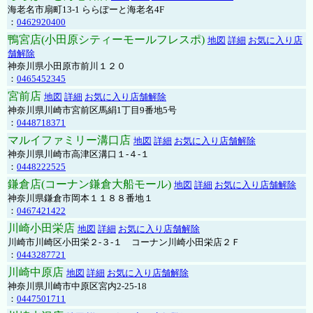
海老名市扇町13-1 ららぽーと海老名4F
：
0462920400
鴨宮店(小田原シティーモールフレスポ)
地図
詳細
お気に入り店
舗解除
神奈川県小田原市前川１２０
：
0465452345
宮前店
地図
詳細
お気に入り店舗解除
神奈川県川崎市宮前区馬絹1丁目9番地5号
：
0448718371
マルイファミリー溝口店
地図
詳細
お気に入り店舗解除
神奈川県川崎市高津区溝口１-４-１
：
0448222525
鎌倉店(コーナン鎌倉大船モール)
地図
詳細
お気に入り店舗解除
神奈川県鎌倉市岡本１１８８番地１
：
0467421422
川崎小田栄店
地図
詳細
お気に入り店舗解除
川崎市川崎区小田栄２‐３‐１ コーナン川崎小田栄店２Ｆ
：
0443287721
川崎中原店
地図
詳細
お気に入り店舗解除
神奈川県川崎市中原区宮内2-25-18
：
0447501711