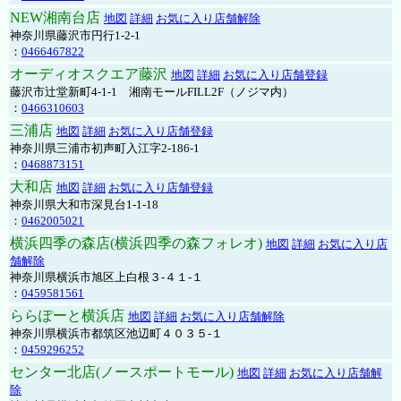
NEW湘南台店
地図
詳細
お気に入り店舗解除
神奈川県藤沢市円行1-2-1
：
0466467822
オーディオスクエア藤沢
地図
詳細
お気に入り店舗登録
藤沢市辻堂新町4-1-1 湘南モールFILL2F（ノジマ内）
：
0466310603
三浦店
地図
詳細
お気に入り店舗登録
神奈川県三浦市初声町入江字2-186-1
：
0468873151
大和店
地図
詳細
お気に入り店舗登録
神奈川県大和市深見台1-1-18
：
0462005021
横浜四季の森店(横浜四季の森フォレオ)
地図
詳細
お気に入り店
舗解除
神奈川県横浜市旭区上白根３-４１-１
：
0459581561
ららぽーと横浜店
地図
詳細
お気に入り店舗解除
神奈川県横浜市都筑区池辺町４０３５-１
：
0459296252
センター北店(ノースポートモール)
地図
詳細
お気に入り店舗解
除