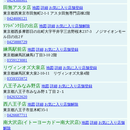
：
0424388901
田無アスタ店
地図
詳細
お気に入り店舗登録
東京都西東京市田無町2-1-1 アスタ田無専門店棟2階
：
0424606121
ｿﾌﾄﾊﾞﾝｸ日の出店
地図
詳細
お気に入り店舗解除
東京都西多摩郡日の出町大字平井字三吉野桜木237-3 ノジマイオンモー
ル日の出2Ｆ
：
0425888729
練馬駅前店
地図
詳細
お気に入り店舗登録
東京都練馬区練馬1丁目3-10 2階
：
0359123081
リヴィンオズ大泉店
地図
詳細
お気に入り店舗登録
東京都練馬区東大泉2-10-11 リヴィンオズ大泉4階
：
0359355972
八王子みなみ野店
地図
詳細
お気に入り店舗登録
東京都八王子市みなみ野１丁目２-１
：
0426322620
西八王子店
地図
詳細
お気に入り店舗解除
東京都八王子市並木町35-1
：
0426687711
南大沢店(イトーヨーカドー南大沢店)
地図
詳細
お気に入り店舗
解除