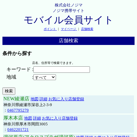
株式会社ノジマ
ノジマ携帯サイト
モバイル会員サイト
ポイント
｜
マイページ
｜
店舗検索
店舗検索
条件から探す
店名、住所等で検索できます。
キーワード
:
地域
:
NEW綾瀬店
地図
詳細
お気に入り店舗登録
神奈川県綾瀬市深谷上2-3-9
：
0467795279
厚木本店
地図
詳細
お気に入り店舗登録
神奈川県厚木市岡田3005
：
0462201721