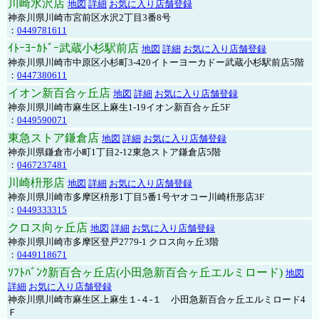
川崎水沢店
地図
詳細
お気に入り店舗登録
神奈川県川崎市宮前区水沢2丁目3番8号
：
0449781611
ｲﾄｰﾖｰｶﾄﾞｰ武蔵小杉駅前店
地図
詳細
お気に入り店舗登録
神奈川県川崎市中原区小杉町3-420イトーヨーカドー武蔵小杉駅前店5階
：
0447380611
イオン新百合ヶ丘店
地図
詳細
お気に入り店舗登録
神奈川県川崎市麻生区上麻生1-19イオン新百合ヶ丘5F
：
0449590071
東急ストア鎌倉店
地図
詳細
お気に入り店舗登録
神奈川県鎌倉市小町1丁目2-12東急ストア鎌倉店5階
：
0467237481
川崎枡形店
地図
詳細
お気に入り店舗登録
神奈川県川崎市多摩区枡形1丁目5番1号ヤオコー川崎枡形店3F
：
0449333315
クロス向ヶ丘店
地図
詳細
お気に入り店舗登録
神奈川県川崎市多摩区登戸2779-1 クロス向ヶ丘3階
：
0449118671
ｿﾌﾄﾊﾞﾝｸ新百合ヶ丘店(小田急新百合ヶ丘エルミロード)
地図
詳細
お気に入り店舗登録
神奈川県川崎市麻生区上麻生１-４-１ 小田急新百合ヶ丘エルミロード4
Ｆ