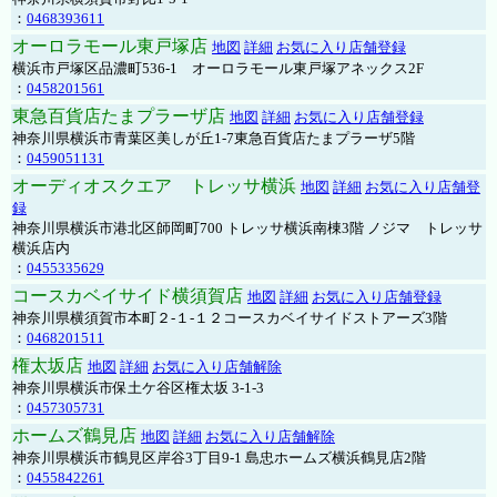
：
0468393611
オーロラモール東戸塚店
地図
詳細
お気に入り店舗登録
横浜市戸塚区品濃町536-1 オーロラモール東戸塚アネックス2F
：
0458201561
東急百貨店たまプラーザ店
地図
詳細
お気に入り店舗登録
神奈川県横浜市青葉区美しが丘1-7東急百貨店たまプラーザ5階
：
0459051131
オーディオスクエア トレッサ横浜
地図
詳細
お気に入り店舗登
録
神奈川県横浜市港北区師岡町700 トレッサ横浜南棟3階 ノジマ トレッサ
横浜店内
：
0455335629
コースカベイサイド横須賀店
地図
詳細
お気に入り店舗登録
神奈川県横須賀市本町２-１-１２コースカベイサイドストアーズ3階
：
0468201511
権太坂店
地図
詳細
お気に入り店舗解除
神奈川県横浜市保土ケ谷区権太坂 3-1-3
：
0457305731
ホームズ鶴見店
地図
詳細
お気に入り店舗解除
神奈川県横浜市鶴見区岸谷3丁目9-1 島忠ホームズ横浜鶴見店2階
：
0455842261