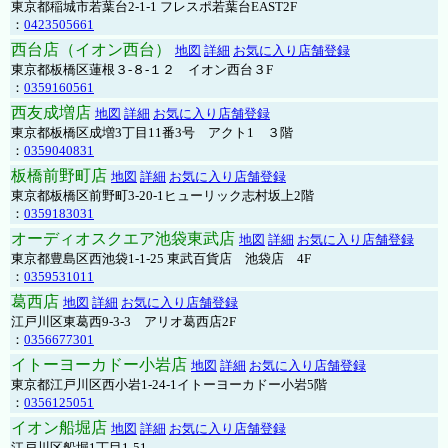
東京都稲城市若葉台2-1-1 フレスポ若葉台EAST2F
：
0423505661
西台店（イオン西台）
地図
詳細
お気に入り店舗登録
東京都板橋区蓮根３-８-１２ イオン西台３F
：
0359160561
西友成増店
地図
詳細
お気に入り店舗登録
東京都板橋区成増3丁目11番3号 アクト1 ３階
：
0359040831
板橋前野町店
地図
詳細
お気に入り店舗登録
東京都板橋区前野町3-20-1ヒューリック志村坂上2階
：
0359183031
オーディオスクエア池袋東武店
地図
詳細
お気に入り店舗登録
東京都豊島区西池袋1-1-25 東武百貨店 池袋店 4F
：
0359531011
葛西店
地図
詳細
お気に入り店舗登録
江戸川区東葛西9-3-3 アリオ葛西店2F
：
0356677301
イトーヨーカドー小岩店
地図
詳細
お気に入り店舗登録
東京都江戸川区西小岩1-24-1イトーヨーカドー小岩5階
：
0356125051
イオン船堀店
地図
詳細
お気に入り店舗登録
江戸川区船堀1丁目1-51