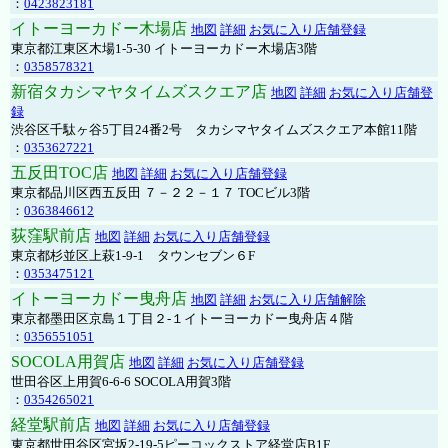
：
0423823181
イトーヨーカドー木場店
地図
詳細
お気に入り店舗登録
東京都江東区木場1-5-30 イトーヨーカドー木場店3階
：
0358578321
新宿タカシマヤタイムズスクエア店
地図
詳細
お気に入り店舗登
録
渋谷区千駄ヶ谷5丁目24番2号 タカシマヤタイムズスクエア本館11階
：
0353627221
五反田TOC店
地図
詳細
お気に入り店舗登録
東京都品川区西五反田 ７－２２－１７ TOCビル3階
：
0363846612
荻窪駅前店
地図
詳細
お気に入り店舗登録
東京都杉並区上萩1-9-1 タウンセブン６F
：
0353475121
イトーヨーカドー曳舟店
地図
詳細
お気に入り店舗解除
東京都墨田区京島１丁目２-１イトーヨーカドー曳舟店４階
：
0356551051
SOCOLA用賀店
地図
詳細
お気に入り店舗登録
世田谷区上用賀6-6-6 SOCOLA用賀3階
：
0354265021
経堂駅前店
地図
詳細
お気に入り店舗登録
東京都世田谷区宮坂2-19-5ピーコックストア経堂店B1F