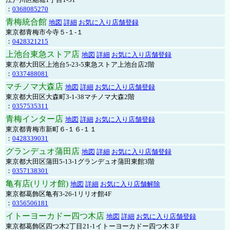
：
0368085270
青梅統合館
地図
詳細
お気に入り店舗登録
東京都青梅市今寺５-１-１
：
0428321215
上池台東急ストア店
地図
詳細
お気に入り店舗登録
東京都大田区上池台5-23-5東急ストア上池台店2階
：
0337488081
マチノマ大森店
地図
詳細
お気に入り店舗登録
東京都大田区大森町3-1-38マチノマ大森2階
：
0357535311
青梅インター店
地図
詳細
お気に入り店舗登録
東京都青梅市新町６-１６-１１
：
0428339031
グランデュオ蒲田店
地図
詳細
お気に入り店舗登録
東京都大田区蒲田5-13-1グランデュオ蒲田東館3階
：
0357138301
亀有店(リリオ館)
地図
詳細
お気に入り店舗解除
東京都葛飾区亀有3-26-1リリオ館4F
：
0356506181
イトーヨーカドー四つ木店
地図
詳細
お気に入り店舗登録
東京都葛飾区四つ木2丁目21-1イトーヨーカドー四つ木３F