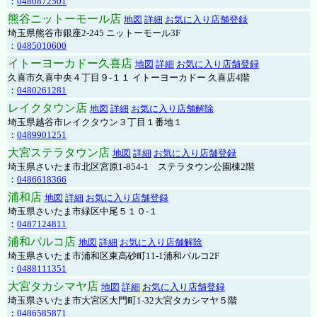
：
0480872501
熊谷ニットーモール店
地図
詳細
お気に入り店舗登録
埼玉県熊谷市銀座2-245 ニットーモール3F
：
0485010600
イトーヨーカドー久喜店
地図
詳細
お気に入り店舗登録
久喜市久喜中央４丁目９-１１ イトーヨーカドー 久喜店4階
：
0480261281
レイクタウン店
地図
詳細
お気に入り店舗解除
埼玉県越谷市レイクタウン３丁目１番地１
：
0489901251
大宮ステラタウン店
地図
詳細
お気に入り店舗登録
埼玉県さいたま市北区宮原1-854-1 ステラタウン公園棟2階
：
0486618366
浦和店
地図
詳細
お気に入り店舗登録
埼玉県さいたま市緑区中尾５１０-１
：
0487124811
浦和パルコ店
地図
詳細
お気に入り店舗解除
埼玉県さいたま市浦和区東高砂町11-1浦和パルコ2F
：
0488111351
大宮タカシマヤ店
地図
詳細
お気に入り店舗登録
埼玉県さいたま市大宮区大門町1-32大宮タカシマヤ５階
：
0486585871