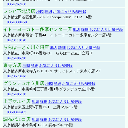
：
0354262431
レシピ下北沢店
地図
詳細
お気に入り店舗登録
東京都世田谷区北沢2-20-17 Ｒecipe SHIMOKITA 6階
：
0354330450
イトーヨーカドー多摩センター店
地図
詳細
お気に入り店舗登録
東京都多摩市落合1丁目44 イトーヨーカドー多摩センター店4階
：
0423110191
ららぽーと立川立飛店
地図
詳細
お気に入り店舗登録
東京都立川市泉町935番地の1 ららぽーと立川立飛1F
：
0425486201
東寺方店
地図
詳細
お気に入り店舗登録
東京都多摩市東寺方６６０?１ サミットストア東寺方店２F
：
0423573461
グランデュオ立川店
地図
詳細
お気に入り店舗登録
東京都立川市柴崎町三丁目2番1号グランデュオ立川5階
：
0425405181
上野マルイ店
地図
詳細
お気に入り店舗登録
東京都台東区上野6丁目15-1 上野マルイ7階
：
0358344971
調布パルコ店
地図
詳細
お気に入り店舗登録
東京都調布市小島町 1-38-1 調布パルコ5階