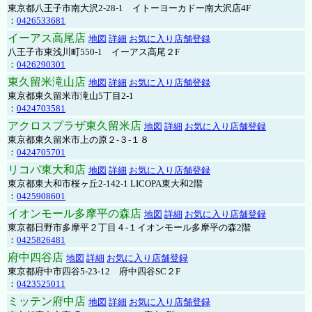
東京都八王子市南大沢2-28-1 イトーヨーカドー南大沢店4F
：
0426533681
イーアス高尾店
地図
詳細
お気に入り店舗登録
八王子市東浅川町550-1 イーアス高尾２F
：
0426290301
東久留米滝山店
地図
詳細
お気に入り店舗登録
東京都東久留米市滝山5丁目2-1
：
0424703581
アクロスプラザ東久留米店
地図
詳細
お気に入り店舗登録
東京都東久留米市上の原２-３-１８
：
0424705701
リコパ東大和店
地図
詳細
お気に入り店舗登録
東京都東大和市桜ヶ丘2-142-1 LICOPA東大和2階
：
0425908601
イオンモール多摩平の森店
地図
詳細
お気に入り店舗登録
東京都日野市多摩平２丁目４-１イオンモール多摩平の森2階
：
0425826481
府中四谷店
地図
詳細
お気に入り店舗登録
東京都府中市四谷5-23-12 府中四谷SC２F
：
0423525011
ミッテン府中店
地図
詳細
お気に入り店舗登録