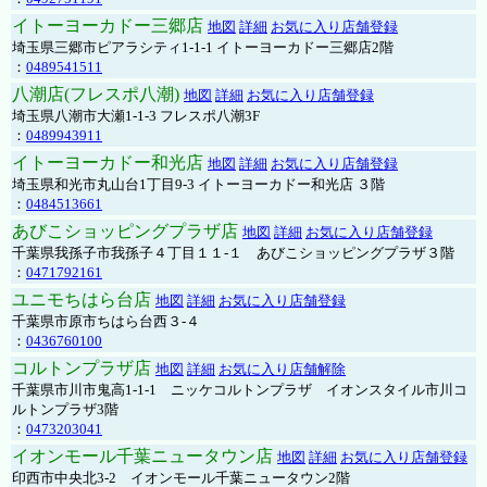
イトーヨーカドー三郷店
地図
詳細
お気に入り店舗登録
埼玉県三郷市ピアラシティ1-1-1 イトーヨーカドー三郷店2階
：
0489541511
八潮店(フレスポ八潮)
地図
詳細
お気に入り店舗登録
埼玉県八潮市大瀬1-1-3 フレスポ八潮3F
：
0489943911
イトーヨーカドー和光店
地図
詳細
お気に入り店舗登録
埼玉県和光市丸山台1丁目9-3 イトーヨーカドー和光店 ３階
：
0484513661
あびこショッピングプラザ店
地図
詳細
お気に入り店舗登録
千葉県我孫子市我孫子４丁目１１-１ あびこショッピングプラザ３階
：
0471792161
ユニモちはら台店
地図
詳細
お気に入り店舗登録
千葉県市原市ちはら台西３-４
：
0436760100
コルトンプラザ店
地図
詳細
お気に入り店舗解除
千葉県市川市鬼高1-1-1 ニッケコルトンプラザ イオンスタイル市川コ
ルトンプラザ3階
：
0473203041
イオンモール千葉ニュータウン店
地図
詳細
お気に入り店舗登録
印西市中央北3-2 イオンモール千葉ニュータウン2階