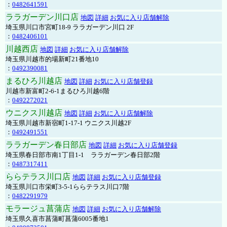
：
0482641591
ララガーデン川口店
地図
詳細
お気に入り店舗解除
埼玉県川口市宮町18-9 ララガーデン川口 2F
：
0482406101
川越西店
地図
詳細
お気に入り店舗解除
埼玉県川越市的場新町21番地10
：
0492390081
まるひろ川越店
地図
詳細
お気に入り店舗登録
川越市新富町2-6-1まるひろ川越6階
：
0492272021
ウニクス川越店
地図
詳細
お気に入り店舗解除
埼玉県川越市新宿町1-17-1 ウニクス川越2F
：
0492491551
ララガーデン春日部店
地図
詳細
お気に入り店舗登録
埼玉県春日部市南1丁目1-1 ララガーデン春日部2階
：
0487317411
ららテラス川口店
地図
詳細
お気に入り店舗登録
埼玉県川口市栄町3-5-1ららテラス川口7階
：
0482291979
モラージュ菖蒲店
地図
詳細
お気に入り店舗解除
埼玉県久喜市菖蒲町菖蒲6005番地1