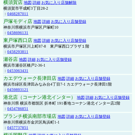
横須賀店
地図
詳細
お気に入り店舗解除
横須賀市平成町3丁目28-2
：
0468287011
戸塚モディ店
地図
詳細
お気に入り店舗登録
神奈川県横浜市戸塚区戸塚町10
：
0458696131
東戸塚西口店
地図
詳細
お気に入り店舗登録
横浜市戸塚区川上町87-8 東戸塚西口プラザ１階
：
0458293811
瀬谷店
地図
詳細
お気に入り店舗登録
横浜市瀬谷区橋戸2-36-1
：
0453063431
カエデウォーク長津田店
地図
詳細
お気に入り店舗登録
横浜市緑区長津田みなみ台4丁目7-1 カエデウォーク長津田1階
：
0459893121
港北店（コーナン港北インター）
地図
詳細
お気に入り店舗登録
神奈川県 横浜市都筑区 折本町 191番地コーナン港北インター店2階
：
0454786851
ブランチ横浜南部市場店
地図
詳細
お気に入り店舗登録
神奈川県横浜市金沢区鳥浜町1-1
：
0457737851