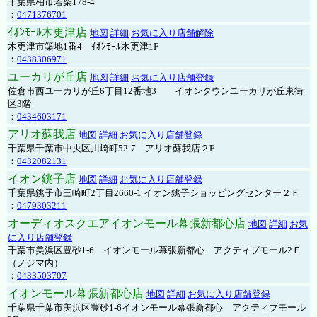
千葉県柏市若柴178-4
：
0471376701
ｲｵﾝﾓｰﾙ木更津店
地図
詳細
お気に入り店舗解除
木更津市築地1番4 ｲｵﾝﾓｰﾙ木更津1F
：
0438306971
ユーカリが丘店
地図
詳細
お気に入り店舗登録
佐倉市西ユーカリが丘6丁目12番地3 イオンタウンユーカリが丘東街
区3階
：
0434603171
アリオ蘇我店
地図
詳細
お気に入り店舗登録
千葉県千葉市中央区川崎町52-7 アリオ蘇我店２F
：
0432082131
イオン銚子店
地図
詳細
お気に入り店舗登録
千葉県銚子市三崎町2丁目2660-1 イオン銚子ショッピングセンター２Ｆ
：
0479303211
オーディオスクエアイオンモール幕張新都心店
地図
詳細
お気
に入り店舗登録
千葉市美浜区豊砂1-6 イオンモール幕張新都心 アクティブモール2Ｆ
（ノジマ内）
：
0433503707
イオンモール幕張新都心店
地図
詳細
お気に入り店舗登録
千葉県千葉市美浜区豊砂1-6イオンモール幕張新都心 アクティブモール