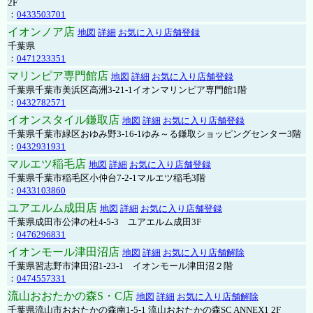
2F
：
0433503701
イオンノア店
地図
詳細
お気に入り店舗登録
千葉県
：
0471233351
マリンピア専門館店
地図
詳細
お気に入り店舗登録
千葉県千葉市美浜区高洲3-21-1イオンマリンピア専門館1階
：
0432782571
イオンスタイル鎌取店
地図
詳細
お気に入り店舗登録
千葉県千葉市緑区おゆみ野3-16-1ゆみ～る鎌取ショッピングセンター3階
：
0432931931
マルエツ稲毛店
地図
詳細
お気に入り店舗登録
千葉県千葉市稲毛区小仲台7-2-1マルエツ稲毛3階
：
0433103860
ユアエルム成田店
地図
詳細
お気に入り店舗登録
千葉県成田市公津の杜4-5-3 ユアエルム成田3F
：
0476296831
イオンモール津田沼店
地図
詳細
お気に入り店舗解除
千葉県習志野市津田沼1-23-1 イオンモール津田沼２階
：
0474557331
流山おおたかの森S・C店
地図
詳細
お気に入り店舗解除
千葉県流山市おおたかの森南1-5-1 流山おおたかの森SC ANNEX1 2F