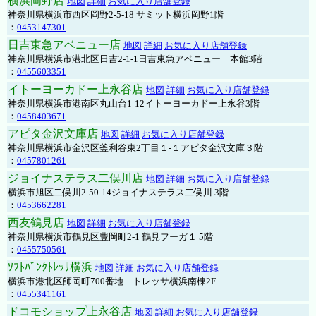
横浜岡野店
地図
詳細
お気に入り店舗登録
神奈川県横浜市西区岡野2-5-18 サミット横浜岡野1階
：
0453147301
日吉東急アベニュー店
地図
詳細
お気に入り店舗登録
神奈川県横浜市港北区日吉2-1-1日吉東急アベニュー 本館3階
：
0455603351
イトーヨーカドー上永谷店
地図
詳細
お気に入り店舗登録
神奈川県横浜市港南区丸山台1-12イトーヨーカドー上永谷3階
：
0458403671
アピタ金沢文庫店
地図
詳細
お気に入り店舗登録
神奈川県横浜市金沢区釜利谷東2丁目１-１アピタ金沢文庫３階
：
0457801261
ジョイナステラス二俣川店
地図
詳細
お気に入り店舗登録
横浜市旭区二俣川2-50-14ジョイナステラス二俣川 3階
：
0453662281
西友鶴見店
地図
詳細
お気に入り店舗登録
神奈川県横浜市鶴見区豊岡町2-1 鶴見フーガ１ 5階
：
0455750561
ｿﾌﾄﾊﾞﾝｸﾄﾚｯｻ横浜
地図
詳細
お気に入り店舗登録
横浜市港北区師岡町700番地 トレッサ横浜南棟2F
：
0455341161
ドコモショップ上永谷店
地図
詳細
お気に入り店舗登録