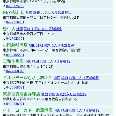
東京都府中市宮町1-41-2 ミッテン府中5階
：
0423525220
NEW鶴川店
地図
詳細
お気に入り店舗解除
東京都町田市能ヶ谷１丁目７番５号 神栄ビル２F
：
0427376031
忠生店
地図
詳細
お気に入り店舗解除
東京都町田市木曽西２丁目１７-２１
：
0427923151
小田急町田店
地図
詳細
お気に入り店舗登録
東京都町田市原町田6-12-20 小田急百貨店町田店7階
：
0427105581
三和小川店
地図
詳細
お気に入り店舗登録
東京都町田市金森４丁目１?２ 2F
：
0427068343
イオンモールむさし村山店
地図
詳細
お気に入り店舗解除
東京都武蔵村山市榎1丁目1-3 イオンモールむさし村山3F
：
0425668581
東急百貨店吉祥寺店
地図
詳細
お気に入り店舗登録
武蔵野市吉祥寺本町2-3-1 東急百貨店吉祥寺店5階
：
0422238971
イトーヨーカドー武蔵境店
地図
詳細
お気に入り店舗登録
東京都武蔵野市境南町２丁目３?６ イトーヨーカドー 武蔵境店 西館5階