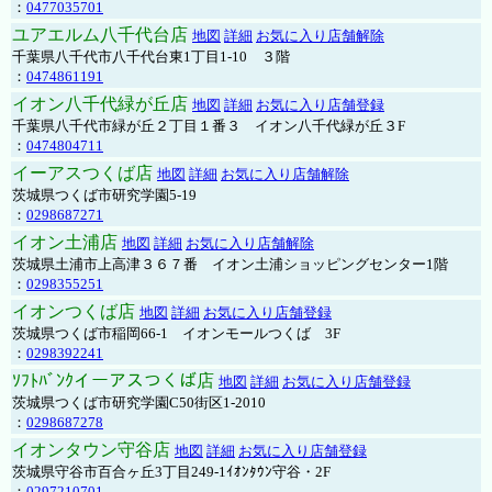
：
0477035701
ユアエルム八千代台店
地図
詳細
お気に入り店舗解除
千葉県八千代市八千代台東1丁目1-10 ３階
：
0474861191
イオン八千代緑が丘店
地図
詳細
お気に入り店舗登録
千葉県八千代市緑が丘２丁目１番３ イオン八千代緑が丘３F
：
0474804711
イーアスつくば店
地図
詳細
お気に入り店舗解除
茨城県つくば市研究学園5-19
：
0298687271
イオン土浦店
地図
詳細
お気に入り店舗解除
茨城県土浦市上高津３６７番 イオン土浦ショッピングセンター1階
：
0298355251
イオンつくば店
地図
詳細
お気に入り店舗登録
茨城県つくば市稲岡66-1 イオンモールつくば 3F
：
0298392241
ｿﾌﾄﾊﾞﾝｸイーアスつくば店
地図
詳細
お気に入り店舗登録
茨城県つくば市研究学園C50街区1-2010
：
0298687278
イオンタウン守谷店
地図
詳細
お気に入り店舗登録
茨城県守谷市百合ヶ丘3丁目249-1ｲｵﾝﾀｳﾝ守谷・2F
：
0297210701