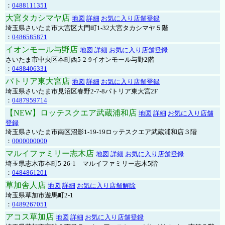
：
0488111351
大宮タカシマヤ店
地図
詳細
お気に入り店舗登録
埼玉県さいたま市大宮区大門町1-32大宮タカシマヤ５階
：
0486585871
イオンモール与野店
地図
詳細
お気に入り店舗登録
さいたま市中央区本町西5-2-9イオンモール与野2階
：
0488406331
パトリア東大宮店
地図
詳細
お気に入り店舗登録
埼玉県さいたま市見沼区春野2-7-8パトリア東大宮2F
：
0487959714
【NEW】ロッテスクエア武蔵浦和店
地図
詳細
お気に入り店舗
登録
埼玉県さいたま市南区沼影1-19-19ロッテスクエア武蔵浦和店３階
：
0000000000
マルイファミリー志木店
地図
詳細
お気に入り店舗登録
埼玉県志木市本町5-26-1 マルイファミリー志木5階
：
0484861201
草加舎人店
地図
詳細
お気に入り店舗解除
埼玉県草加市遊馬町2-1
：
0489267051
アコス草加店
地図
詳細
お気に入り店舗登録