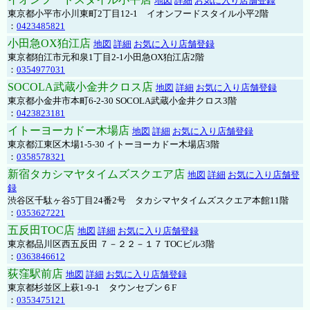
地図
詳細
お気に入り店舗登録
東京都小平市小川東町2丁目12-1 イオンフードスタイル小平2階
：
0423485821
小田急OX狛江店
地図
詳細
お気に入り店舗登録
東京都狛江市元和泉1丁目2-1小田急OX狛江店2階
：
0354977031
SOCOLA武蔵小金井クロス店
地図
詳細
お気に入り店舗登録
東京都小金井市本町6-2-30 SOCOLA武蔵小金井クロス3階
：
0423823181
イトーヨーカドー木場店
地図
詳細
お気に入り店舗登録
東京都江東区木場1-5-30 イトーヨーカドー木場店3階
：
0358578321
新宿タカシマヤタイムズスクエア店
地図
詳細
お気に入り店舗登
録
渋谷区千駄ヶ谷5丁目24番2号 タカシマヤタイムズスクエア本館11階
：
0353627221
五反田TOC店
地図
詳細
お気に入り店舗登録
東京都品川区西五反田 ７－２２－１７ TOCビル3階
：
0363846612
荻窪駅前店
地図
詳細
お気に入り店舗登録
東京都杉並区上萩1-9-1 タウンセブン６F
：
0353475121