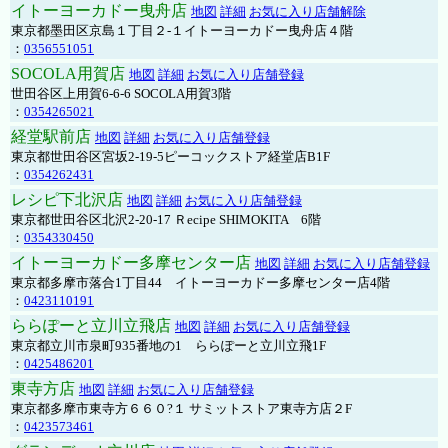
イトーヨーカドー曳舟店
地図
詳細
お気に入り店舗解除
東京都墨田区京島１丁目２-１イトーヨーカドー曳舟店４階
：
0356551051
SOCOLA用賀店
地図
詳細
お気に入り店舗登録
世田谷区上用賀6-6-6 SOCOLA用賀3階
：
0354265021
経堂駅前店
地図
詳細
お気に入り店舗登録
東京都世田谷区宮坂2-19-5ピーコックストア経堂店B1F
：
0354262431
レシピ下北沢店
地図
詳細
お気に入り店舗登録
東京都世田谷区北沢2-20-17 Ｒecipe SHIMOKITA 6階
：
0354330450
イトーヨーカドー多摩センター店
地図
詳細
お気に入り店舗登録
東京都多摩市落合1丁目44 イトーヨーカドー多摩センター店4階
：
0423110191
ららぽーと立川立飛店
地図
詳細
お気に入り店舗登録
東京都立川市泉町935番地の1 ららぽーと立川立飛1F
：
0425486201
東寺方店
地図
詳細
お気に入り店舗登録
東京都多摩市東寺方６６０?１ サミットストア東寺方店２F
：
0423573461