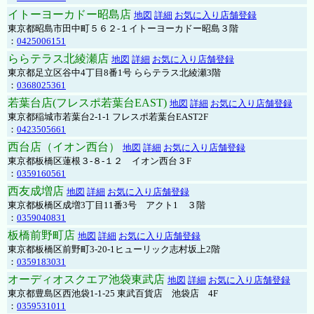
イトーヨーカドー昭島店
地図
詳細
お気に入り店舗登録
東京都昭島市田中町５６２-１イトーヨーカドー昭島３階
：
0425006151
ららテラス北綾瀬店
地図
詳細
お気に入り店舗登録
東京都足立区谷中4丁目8番1号 ららテラス北綾瀬3階
：
0368025361
若葉台店(フレスポ若葉台EAST)
地図
詳細
お気に入り店舗登録
東京都稲城市若葉台2-1-1 フレスポ若葉台EAST2F
：
0423505661
西台店（イオン西台）
地図
詳細
お気に入り店舗登録
東京都板橋区蓮根３-８-１２ イオン西台３F
：
0359160561
西友成増店
地図
詳細
お気に入り店舗登録
東京都板橋区成増3丁目11番3号 アクト1 ３階
：
0359040831
板橋前野町店
地図
詳細
お気に入り店舗登録
東京都板橋区前野町3-20-1ヒューリック志村坂上2階
：
0359183031
オーディオスクエア池袋東武店
地図
詳細
お気に入り店舗登録
東京都豊島区西池袋1-1-25 東武百貨店 池袋店 4F
：
0359531011