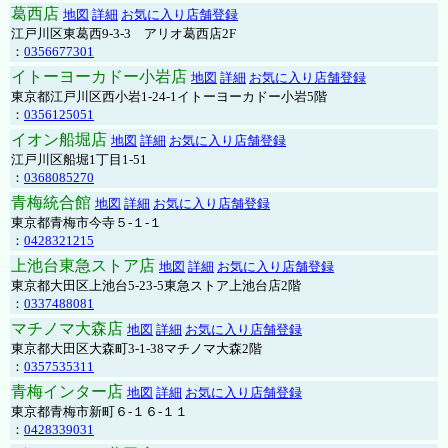
葛西店
地図
詳細
お気に入り店舗登録
江戸川区東葛西9-3-3 アリオ葛西店2F
：
0356677301
イトーヨーカドー小岩店
地図
詳細
お気に入り店舗登録
東京都江戸川区西小岩1-24-1イトーヨーカドー小岩5階
：
0356125051
イオン船堀店
地図
詳細
お気に入り店舗登録
江戸川区船堀1丁目1-51
：
0368085270
青梅統合館
地図
詳細
お気に入り店舗登録
東京都青梅市今寺５-１-１
：
0428321215
上池台東急ストア店
地図
詳細
お気に入り店舗登録
東京都大田区上池台5-23-5東急ストア上池台店2階
：
0337488081
マチノマ大森店
地図
詳細
お気に入り店舗登録
東京都大田区大森町3-1-38マチノマ大森2階
：
0357535311
青梅インター店
地図
詳細
お気に入り店舗登録
東京都青梅市新町６-１６-１１
：
0428339031