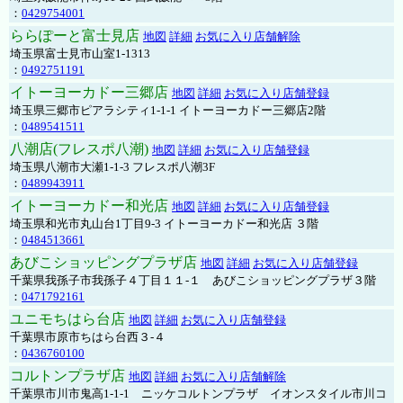
：
0429754001
ららぽーと富士見店
地図
詳細
お気に入り店舗解除
埼玉県富士見市山室1-1313
：
0492751191
イトーヨーカドー三郷店
地図
詳細
お気に入り店舗登録
埼玉県三郷市ピアラシティ1-1-1 イトーヨーカドー三郷店2階
：
0489541511
八潮店(フレスポ八潮)
地図
詳細
お気に入り店舗登録
埼玉県八潮市大瀬1-1-3 フレスポ八潮3F
：
0489943911
イトーヨーカドー和光店
地図
詳細
お気に入り店舗登録
埼玉県和光市丸山台1丁目9-3 イトーヨーカドー和光店 ３階
：
0484513661
あびこショッピングプラザ店
地図
詳細
お気に入り店舗登録
千葉県我孫子市我孫子４丁目１１-１ あびこショッピングプラザ３階
：
0471792161
ユニモちはら台店
地図
詳細
お気に入り店舗登録
千葉県市原市ちはら台西３-４
：
0436760100
コルトンプラザ店
地図
詳細
お気に入り店舗解除
千葉県市川市鬼高1-1-1 ニッケコルトンプラザ イオンスタイル市川コ