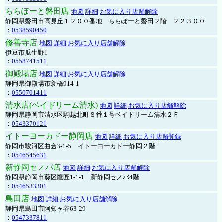
ららぽーと磐田店
地図
詳細
お気に入り店舗解除
静岡県磐田市高見丘１２００番地 ららぽーと磐田２階 ２２３００
：
0538590450
修善寺店
地図
詳細
お気に入り店舗解除
伊豆市瓜生野1
：
0558741511
御殿場店
地図
詳細
お気に入り店舗解除
静岡県御殿場市新橋914-1
：
0550701411
清水店(ベイドリーム清水)
地図
詳細
お気に入り店舗解除
静岡県静岡市清水区駒越北町８番１号ベイドリーム清水２Ｆ
：
0543370121
イトーヨーカドー静岡店
地図
詳細
お気に入り店舗登録
静岡市駿河区曲金3-1-5 イトーヨーカドー静岡２階
：
0546545631
新静岡セノバ店
地図
詳細
お気に入り店舗解除
静岡県静岡市葵区鷹匠1-1-1 新静岡セノバ4階
：
0546533301
島田店
地図
詳細
お気に入り店舗解除
静岡県島田市阿知ヶ谷63-29
：
0547337811