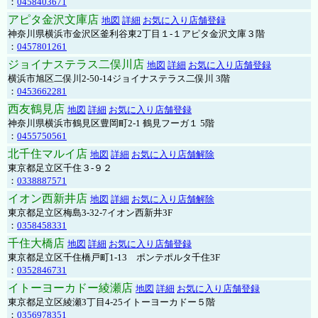
：
0458403671
アピタ金沢文庫店
地図
詳細
お気に入り店舗登録
神奈川県横浜市金沢区釜利谷東2丁目１-１アピタ金沢文庫３階
：
0457801261
ジョイナステラス二俣川店
地図
詳細
お気に入り店舗登録
横浜市旭区二俣川2-50-14ジョイナステラス二俣川 3階
：
0453662281
西友鶴見店
地図
詳細
お気に入り店舗登録
神奈川県横浜市鶴見区豊岡町2-1 鶴見フーガ１ 5階
：
0455750561
北千住マルイ店
地図
詳細
お気に入り店舗解除
東京都足立区千住３-９２
：
0338887571
イオン西新井店
地図
詳細
お気に入り店舗解除
東京都足立区梅島3-32-7イオン西新井3F
：
0358458331
千住大橋店
地図
詳細
お気に入り店舗登録
東京都足立区千住橋戸町1-13 ポンテポルタ千住3F
：
0352846731
イトーヨーカドー綾瀬店
地図
詳細
お気に入り店舗登録
東京都足立区綾瀬3丁目4-25イトーヨーカドー５階
：
0356978351