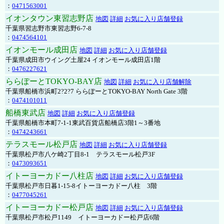
：
0471563001
イオンタウン東習志野店
地図
詳細
お気に入り店舗登録
千葉県習志野市東習志野6-7-8
：
0474564101
イオンモール成田店
地図
詳細
お気に入り店舗登録
千葉県成田市ウイング土屋24 イオンモール成田店1階
：
0476227621
ららぽーとTOKYO-BAY店
地図
詳細
お気に入り店舗解除
千葉県船橋市浜町2?2?7 ららぽーとTOKYO-BAY North Gate 3階
：
0474101011
船橋東武店
地図
詳細
お気に入り店舗登録
千葉県船橋市本町7-1-1東武百貨店船橋店3階1～3番地
：
0474243661
テラスモール松戸店
地図
詳細
お気に入り店舗登録
千葉県松戸市八ケ崎2丁目8-1 テラスモール松戸3F
：
0473093651
イトーヨーカドー八柱店
地図
詳細
お気に入り店舗登録
千葉県松戸市日暮1-15-8イトーヨーカドー八柱 3階
：
0477045261
イトーヨーカドー松戸店
地図
詳細
お気に入り店舗登録
千葉県松戸市松戸1149 イトーヨーカドー松戸店6階