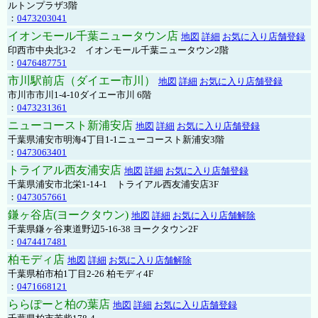
ルトンプラザ3階
：
0473203041
イオンモール千葉ニュータウン店
地図
詳細
お気に入り店舗登録
印西市中央北3-2 イオンモール千葉ニュータウン2階
：
0476487751
市川駅前店（ダイエー市川）
地図
詳細
お気に入り店舗登録
市川市市川1-4-10ダイエー市川 6階
：
0473231361
ニューコースト新浦安店
地図
詳細
お気に入り店舗登録
千葉県浦安市明海4丁目1-1ニューコースト新浦安3階
：
0473063401
トライアル西友浦安店
地図
詳細
お気に入り店舗登録
千葉県浦安市北栄1-14-1 トライアル西友浦安店3F
：
0473057661
鎌ヶ谷店(ヨークタウン)
地図
詳細
お気に入り店舗解除
千葉県鎌ヶ谷東道野辺5-16-38 ヨークタウン2F
：
0474417481
柏モディ店
地図
詳細
お気に入り店舗解除
千葉県柏市柏1丁目2-26 柏モディ4F
：
0471668121
ららぽーと柏の葉店
地図
詳細
お気に入り店舗登録