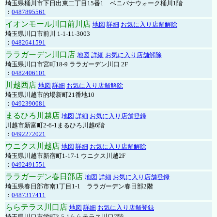
埼玉県桶川市下日出東二丁目15番1 ベニバナウォーク桶川1階
：
0487895561
イオンモール川口前川店
地図
詳細
お気に入り店舗解除
埼玉県川口市前川 1-1-11-3003
：
0482641591
ララガーデン川口店
地図
詳細
お気に入り店舗解除
埼玉県川口市宮町18-9 ララガーデン川口 2F
：
0482406101
川越西店
地図
詳細
お気に入り店舗解除
埼玉県川越市的場新町21番地10
：
0492390081
まるひろ川越店
地図
詳細
お気に入り店舗登録
川越市新富町2-6-1まるひろ川越6階
：
0492272021
ウニクス川越店
地図
詳細
お気に入り店舗解除
埼玉県川越市新宿町1-17-1 ウニクス川越2F
：
0492491551
ララガーデン春日部店
地図
詳細
お気に入り店舗登録
埼玉県春日部市南1丁目1-1 ララガーデン春日部2階
：
0487317411
ららテラス川口店
地図
詳細
お気に入り店舗登録
埼玉県川口市栄町3-5-1ららテラス川口7階