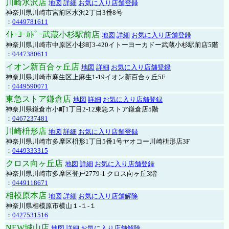
川崎水沢店
地図
詳細
お気に入り店舗登録
神奈川県川崎市宮前区水沢2丁目3番8号
：
0449781611
ｲﾄｰﾖｰｶﾄﾞｰ武蔵小杉駅前店
地図
詳細
お気に入り店舗登録
神奈川県川崎市中原区小杉町3-420イトーヨーカドー武蔵小杉駅前店5階
：
0447380611
イオン新百合ヶ丘店
地図
詳細
お気に入り店舗登録
神奈川県川崎市麻生区上麻生1-19イオン新百合ヶ丘5F
：
0449590071
東急ストア鎌倉店
地図
詳細
お気に入り店舗登録
神奈川県鎌倉市小町1丁目2-12東急ストア鎌倉店5階
：
0467237481
川崎枡形店
地図
詳細
お気に入り店舗登録
神奈川県川崎市多摩区枡形1丁目5番1号ヤオコー川崎枡形店3F
：
0449333315
クロス向ヶ丘店
地図
詳細
お気に入り店舗登録
神奈川県川崎市多摩区登戸2779-1 クロス向ヶ丘3階
：
0449118671
相模原本店
地図
詳細
お気に入り店舗解除
神奈川県相模原市横山１-１-１
：
0427531516
NEW城山店
地図
詳細
お気に入り店舗解除