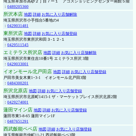
埼玉県草加市高砂２丁目７ー１ アコスショッピングセンター南館５階
：
0489205360
所沢本店
地図
詳細
お気に入り店舗解除
埼玉県所沢市小手指台5番地の4
：
0429031481
東所沢店
地図
詳細
お気に入り店舗登録
埼玉県所沢市東所沢和田３-１２-１
：
0429511545
エミテラス所沢店
地図
詳細
お気に入り店舗解除
埼玉県所沢市東住吉10番1号 エミテラス所沢 3階
：
0429033001
イオンモール北戸田店
地図
詳細
お気に入り店舗登録
戸田市美女木東1ｰ3‐1 イオンモール北戸田3階
：
0484300201
所沢北原店
地図
詳細
お気に入り店舗登録
埼玉県所沢市北原町1415-1 ザ・マーケットプレイス所沢北原2階
：
0429274001
蓮田マイン店
地図
詳細
お気に入り店舗登録
蓮田市東5-8-65 蓮田マイン1F
：
0487651291
西武飯能ペペ店
地図
詳細
お気に入り店舗登録
埼玉県飯能市仲町11-21 西武飯能ペペ3階