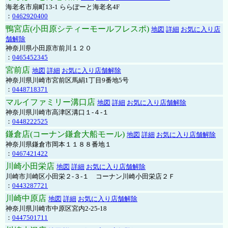
海老名市扇町13-1 ららぽーと海老名4F
：
0462920400
鴨宮店(小田原シティーモールフレスポ)
地図
詳細
お気に入り店
舗解除
神奈川県小田原市前川１２０
：
0465452345
宮前店
地図
詳細
お気に入り店舗解除
神奈川県川崎市宮前区馬絹1丁目9番地5号
：
0448718371
マルイファミリー溝口店
地図
詳細
お気に入り店舗解除
神奈川県川崎市高津区溝口１-４-１
：
0448222525
鎌倉店(コーナン鎌倉大船モール)
地図
詳細
お気に入り店舗解除
神奈川県鎌倉市岡本１１８８番地１
：
0467421422
川崎小田栄店
地図
詳細
お気に入り店舗解除
川崎市川崎区小田栄２‐３‐１ コーナン川崎小田栄店２Ｆ
：
0443287721
川崎中原店
地図
詳細
お気に入り店舗解除
神奈川県川崎市中原区宮内2-25-18
：
0447501711