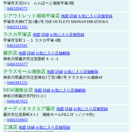
平塚市天沼10-1 ららぽーと湘南平塚3階
：
0463204371
ジアウトレット湘南平塚店
地図
詳細
お気に入り店舗登録
平塚市大神8丁目1番1号 THE OUTLETS SHONAN HIRATSUKA
：
0463511581
ラスカ平塚店
地図
詳細
お気に入り店舗登録
平塚市宝町１－１ ラスカ平塚 4階
：
0463205581
藤沢店
地図
詳細
お気に入り店舗解除
神奈川県藤沢市辻堂新町４-１-１
：
0466316377
テラスモール湘南店
地図
詳細
お気に入り店舗解除
神奈川県藤沢市辻堂神台1丁目3番1号 テラスモール湘南4F
：
0466381251
NEW湘南台店
地図
詳細
お気に入り店舗解除
神奈川県藤沢市円行1-2-1
：
0466467822
オーディオスクエア藤沢
地図
詳細
お気に入り店舗登録
藤沢市辻堂新町4-1-1 湘南モールFILL2F（ノジマ内）
：
0466310603
三浦店
地図
詳細
お気に入り店舗登録