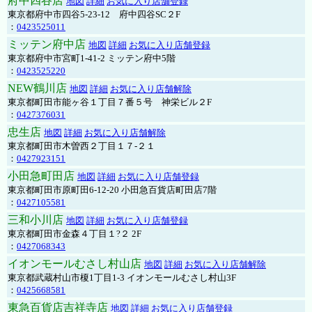
府中四谷店
地図
詳細
お気に入り店舗登録
東京都府中市四谷5-23-12 府中四谷SC２F
：
0423525011
ミッテン府中店
地図
詳細
お気に入り店舗登録
東京都府中市宮町1-41-2 ミッテン府中5階
：
0423525220
NEW鶴川店
地図
詳細
お気に入り店舗解除
東京都町田市能ヶ谷１丁目７番５号 神栄ビル２F
：
0427376031
忠生店
地図
詳細
お気に入り店舗解除
東京都町田市木曽西２丁目１７-２１
：
0427923151
小田急町田店
地図
詳細
お気に入り店舗登録
東京都町田市原町田6-12-20 小田急百貨店町田店7階
：
0427105581
三和小川店
地図
詳細
お気に入り店舗登録
東京都町田市金森４丁目１?２ 2F
：
0427068343
イオンモールむさし村山店
地図
詳細
お気に入り店舗解除
東京都武蔵村山市榎1丁目1-3 イオンモールむさし村山3F
：
0425668581
東急百貨店吉祥寺店
地図
詳細
お気に入り店舗登録