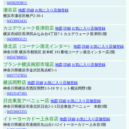
：
0458293811
瀬谷店
地図
詳細
お気に入り店舗登録
横浜市瀬谷区橋戸2-36-1
：
0453063431
カエデウォーク長津田店
地図
詳細
お気に入り店舗登録
横浜市緑区長津田みなみ台4丁目7-1 カエデウォーク長津田1階
：
0459893121
港北店（コーナン港北インター）
地図
詳細
お気に入り店舗登録
神奈川県 横浜市都筑区 折本町 191番地コーナン港北インター店2階
：
0454786851
ブランチ横浜南部市場店
地図
詳細
お気に入り店舗登録
神奈川県横浜市金沢区鳥浜町1-1
：
0457737851
横浜岡野店
地図
詳細
お気に入り店舗登録
神奈川県横浜市西区岡野2-5-18 サミット横浜岡野1階
：
0453147301
日吉東急アベニュー店
地図
詳細
お気に入り店舗登録
神奈川県横浜市港北区日吉2-1-1日吉東急アベニュー 本館3階
：
0455603351
イトーヨーカドー上永谷店
地図
詳細
お気に入り店舗登録
神奈川県横浜市港南区丸山台1-12イトーヨーカドー上永谷3階