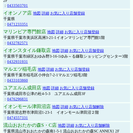
2F
：
0433503701
イオンノア店
地図
詳細
お気に入り店舗登録
千葉県
：
0471233351
マリンピア専門館店
地図
詳細
お気に入り店舗登録
千葉県千葉市美浜区高洲3-21-1イオンマリンピア専門館1階
：
0432782571
イオンスタイル鎌取店
地図
詳細
お気に入り店舗登録
千葉県千葉市緑区おゆみ野3-16-1ゆみ～る鎌取ショッピングセンター3階
：
0432931931
マルエツ稲毛店
地図
詳細
お気に入り店舗登録
千葉県千葉市稲毛区小仲台7-2-1マルエツ稲毛3階
：
0433103860
ユアエルム成田店
地図
詳細
お気に入り店舗登録
千葉県成田市公津の杜4-5-3 ユアエルム成田3F
：
0476296831
イオンモール津田沼店
地図
詳細
お気に入り店舗解除
千葉県習志野市津田沼1-23-1 イオンモール津田沼２階
：
0474557331
流山おおたかの森S・C店
地図
詳細
お気に入り店舗解除
千葉県流山市おおたかの森南1-5-1 流山おおたかの森SC ANNEX1 2F