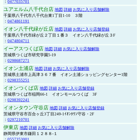
：
0477035701
ユアエルム八千代台店
地図
詳細
お気に入り店舗解除
千葉県八千代市八千代台東1丁目1-10 ３階
：
0474861191
イオン八千代緑が丘店
地図
詳細
お気に入り店舗登録
千葉県八千代市緑が丘２丁目１番３ イオン八千代緑が丘３F
：
0474804711
イーアスつくば店
地図
詳細
お気に入り店舗解除
茨城県つくば市研究学園5-19
：
0298687271
イオン土浦店
地図
詳細
お気に入り店舗解除
茨城県土浦市上高津３６７番 イオン土浦ショッピングセンター1階
：
0298355251
イオンつくば店
地図
詳細
お気に入り店舗登録
茨城県つくば市稲岡66-1 イオンモールつくば 3F
：
0298392241
イオンタウン守谷店
地図
詳細
お気に入り店舗登録
茨城県守谷市百合ヶ丘3丁目249-1ｲｵﾝﾀｳﾝ守谷・2F
：
0297210701
伊東店
地図
詳細
お気に入り店舗解除
静岡県伊東市鎌田１２８８-１
：
0557353001