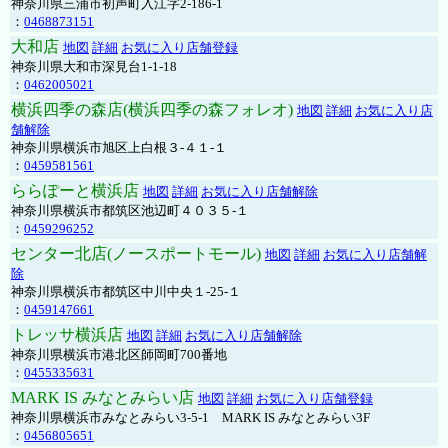
神奈川県三浦市初声町入江字2-186-1
：
0468873151
大和店
地図
詳細
お気に入り店舗登録
神奈川県大和市深見台1-1-18
：
0462005021
横浜四季の森店(横浜四季の森フォレオ)
地図
詳細
お気に入り店
舗解除
神奈川県横浜市旭区上白根３-４１-１
：
0459581561
ららぽーと横浜店
地図
詳細
お気に入り店舗解除
神奈川県横浜市都筑区池辺町４０３５-１
：
0459296252
センター北店(ノースポートモール)
地図
詳細
お気に入り店舗解
除
神奈川県横浜市都筑区中川中央１-25-１
：
0459147661
トレッサ横浜店
地図
詳細
お気に入り店舗解除
神奈川県横浜市港北区師岡町700番地
：
0455335631
MARK IS みなとみらい店
地図
詳細
お気に入り店舗登録
神奈川県横浜市みなとみらい3-5-1 MARK IS みなとみらい3F
：
0456805651