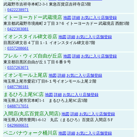
武蔵野市吉祥寺本町2-3-1 東急百貨店吉祥寺店5階
：
0422238971
イトーヨーカドー武蔵境店
地図
詳細
お気に入り店舗登録
東京都武蔵野市境南町２丁目３?６ イトーヨーカドー 武蔵境店 西館5階
：
0422303081
イオンスタイル碑文谷店
地図
詳細
お気に入り店舗登録
目黒区碑文谷４丁目１-１ イオンスタイル碑文谷7階
：
0357208661
フレル・ウィズ自由が丘店
地図
詳細
お気に入り店舗登録
東京都目黒区自由が丘１丁目６番９号
：
0357263071
イオンモール上尾店
地図
詳細
お気に入り店舗登録
埼玉県上尾市愛宕3丁目8-１号イオンモール上尾２階
：
0487790181
まるひろ上尾SC店
地図
詳細
お気に入り店舗登録
埼玉県上尾市宮本町1-1 まるひろ上尾SC店5階
：
0488717051
入間店(丸広百貨店入間店)
地図
詳細
お気に入り店舗登録
埼玉県入間市豊岡1-6-12 丸広（まるひろ）百貨店 入間店５F
：
0429606631
ベニバナウォーク桶川店
地図
詳細
お気に入り店舗登録