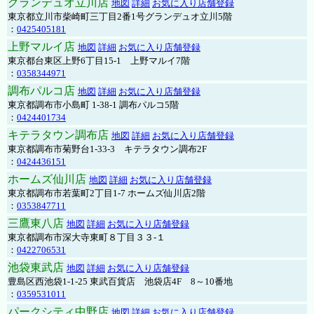
グランデュオ立川店
地図
詳細
お気に入り店舗登録
東京都立川市柴崎町三丁目2番1号グランデュオ立川5階
：
0425405181
上野マルイ店
地図
詳細
お気に入り店舗登録
東京都台東区上野6丁目15-1 上野マルイ7階
：
0358344971
調布パルコ店
地図
詳細
お気に入り店舗登録
東京都調布市小島町 1-38-1 調布パルコ5階
：
0424401734
キテラタウン調布店
地図
詳細
お気に入り店舗登録
東京都調布市菊野台1-33-3 キテラタウン調布2F
：
0424436151
ホームズ仙川店
地図
詳細
お気に入り店舗登録
東京都調布市若葉町2丁目1-7 ホームズ仙川店2階
：
0353847711
三鷹東八店
地図
詳細
お気に入り店舗登録
東京都調布市深大寺東町８丁目３３-１
：
0422706531
池袋東武店
地図
詳細
お気に入り店舗登録
豊島区西池袋1-1-25 東武百貨店 池袋店4F 8～10番地
：
0359531011
パークシティ中野店
地図
詳細
お気に入り店舗登録