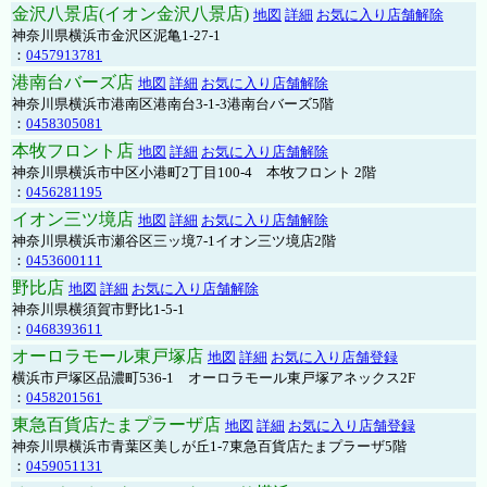
金沢八景店(イオン金沢八景店)
地図
詳細
お気に入り店舗解除
神奈川県横浜市金沢区泥亀1-27-1
：
0457913781
港南台バーズ店
地図
詳細
お気に入り店舗解除
神奈川県横浜市港南区港南台3-1-3港南台バーズ5階
：
0458305081
本牧フロント店
地図
詳細
お気に入り店舗解除
神奈川県横浜市中区小港町2丁目100-4 本牧フロント 2階
：
0456281195
イオン三ツ境店
地図
詳細
お気に入り店舗解除
神奈川県横浜市瀬谷区三ッ境7-1イオン三ツ境店2階
：
0453600111
野比店
地図
詳細
お気に入り店舗解除
神奈川県横須賀市野比1-5-1
：
0468393611
オーロラモール東戸塚店
地図
詳細
お気に入り店舗登録
横浜市戸塚区品濃町536-1 オーロラモール東戸塚アネックス2F
：
0458201561
東急百貨店たまプラーザ店
地図
詳細
お気に入り店舗登録
神奈川県横浜市青葉区美しが丘1-7東急百貨店たまプラーザ5階
：
0459051131