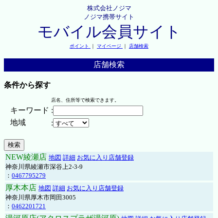
株式会社ノジマ
ノジマ携帯サイト
モバイル会員サイト
ポイント
｜
マイページ
｜
店舗検索
店舗検索
条件から探す
店名、住所等で検索できます。
キーワード
:
地域
:
NEW綾瀬店
地図
詳細
お気に入り店舗登録
神奈川県綾瀬市深谷上2-3-9
：
0467795279
厚木本店
地図
詳細
お気に入り店舗登録
神奈川県厚木市岡田3005
：
0462201721