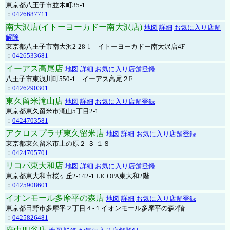
東京都八王子市並木町35-1
：
0426687711
南大沢店(イトーヨーカドー南大沢店)
地図
詳細
お気に入り店舗
解除
東京都八王子市南大沢2-28-1 イトーヨーカドー南大沢店4F
：
0426533681
イーアス高尾店
地図
詳細
お気に入り店舗登録
八王子市東浅川町550-1 イーアス高尾２F
：
0426290301
東久留米滝山店
地図
詳細
お気に入り店舗登録
東京都東久留米市滝山5丁目2-1
：
0424703581
アクロスプラザ東久留米店
地図
詳細
お気に入り店舗登録
東京都東久留米市上の原２-３-１８
：
0424705701
リコパ東大和店
地図
詳細
お気に入り店舗登録
東京都東大和市桜ヶ丘2-142-1 LICOPA東大和2階
：
0425908601
イオンモール多摩平の森店
地図
詳細
お気に入り店舗登録
東京都日野市多摩平２丁目４-１イオンモール多摩平の森2階
：
0425826481