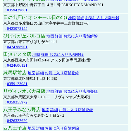
東京都中野区中野四丁目14 番1 号 PARKCITY NAKANO 201
：
0359429861
日の出店(イオンモール日の出)
地図
詳細
お気に入り店舗登録
東京都西多摩郡日の出町大字平井字三吉野桜237-3
：
0425973155
ひばりが丘パルコ店
地図
詳細
お気に入り店舗解除
東京都西東京市ひばりが丘1-1-1
：
0424388901
田無アスタ店
地図
詳細
お気に入り店舗登録
東京都西東京市田無町2-1-1 アスタ田無専門店棟2階
：
0424606121
練馬駅前店
地図
詳細
お気に入り店舗登録
東京都練馬区練馬1丁目3-10 2階
：
0359123081
リヴィンオズ大泉店
地図
詳細
お気に入り店舗登録
東京都練馬区東大泉2-10-11 リヴィンオズ大泉4階
：
0359355972
八王子みなみ野店
地図
詳細
お気に入り店舗登録
東京都八王子市みなみ野１丁目２-１
：
0426322620
西八王子店
地図
詳細
お気に入り店舗解除