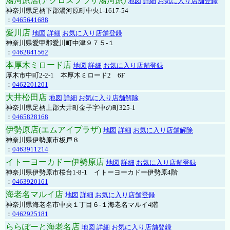
湯河原店(アクロスプラザ湯河原)
地図
詳細
お気に入り店舗登録
神奈川県足柄下郡湯河原町中央1-1617-54
：
0465641688
愛川店
地図
詳細
お気に入り店舗登録
神奈川県愛甲郡愛川町中津９７５-１
：
0462841562
本厚木ミロード店
地図
詳細
お気に入り店舗登録
厚木市中町2-2-1 本厚木ミロード2 6F
：
0462201201
大井松田店
地図
詳細
お気に入り店舗解除
神奈川県足柄上郡大井町金子字中の町325-1
：
0465828168
伊勢原店(エムアイプラザ)
地図
詳細
お気に入り店舗解除
神奈川県伊勢原市板戸８
：
0463911214
イトーヨーカドー伊勢原店
地図
詳細
お気に入り店舗登録
神奈川県伊勢原市桜台1-8-1 イトーヨーカドー伊勢原4階
：
0463920161
海老名マルイ店
地図
詳細
お気に入り店舗登録
神奈川県海老名市中央１丁目６-１海老名マルイ4階
：
0462925181
ららぽーと海老名店
地図
詳細
お気に入り店舗登録