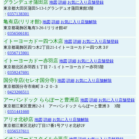
グランデュオ蒲田店
地図
詳細
お気に入り店舗登録
東京都大田区蒲田5-13-1グランデュオ蒲田東館3階
：
0357138301
亀有店(リリオ館)
地図
詳細
お気に入り店舗解除
東京都葛飾区亀有3-26-1リリオ館4F
：
0356506181
イトーヨーカドー四つ木店
地図
詳細
お気に入り店舗登録
東京都葛飾区四つ木2丁目21-1イトーヨーカドー四つ木３F
：
0356715901
イトーヨーカドー赤羽店
地図
詳細
お気に入り店舗登録
東京都北区赤羽西１丁目７-１イトーヨーカドー赤羽5階
：
0359247691
国分寺店(セレオ国分寺)
地図
詳細
お気に入り店舗解除
東京都国分寺市南町３-２０-３
：
0423266511
アーバンドック ららぽーと豊洲店
地図
詳細
お気に入り店舗登録
東京都江東区豊洲2-2-1 アーバンドック ららぽーと豊洲３ 3階
：
0351441660
アリオ北砂店
地図
詳細
お気に入り店舗解除
東京都江東区北砂2丁目17番1号アリオ北砂2F
：
0356537611
イオンフードスタイル小平店