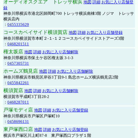
オーディオスクエア トレッサ横浜
地図
詳細
お気に入り店舗登
録
神奈川県横浜市港北区師岡町700 トレッサ横浜南棟3階 ノジマ トレッサ
横浜店内
：
0455335629
コースカベイサイド横須賀店
地図
詳細
お気に入り店舗登録
神奈川県横須賀市本町２-１-１２コースカベイサイドストアーズ3階
：
0468201511
権太坂店
地図
詳細
お気に入り店舗解除
神奈川県横浜市保土ケ谷区権太坂 3-1-3
：
0457305731
ホームズ鶴見店
地図
詳細
お気に入り店舗解除
神奈川県横浜市鶴見区岸谷3丁目9-1 島忠ホームズ横浜鶴見店2階
：
0455842261
横須賀店
地図
詳細
お気に入り店舗解除
横須賀市平成町3丁目28-2
：
0468287011
戸塚モディ店
地図
詳細
お気に入り店舗登録
神奈川県横浜市戸塚区戸塚町10
：
0458696131
東戸塚西口店
地図
詳細
お気に入り店舗登録
横浜市戸塚区川上町87-8 東戸塚西口プラザ１階