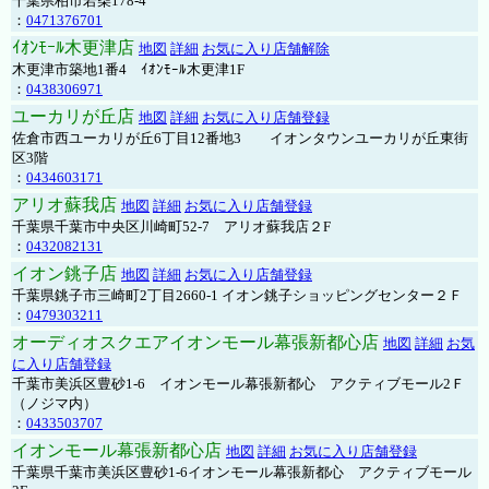
千葉県柏市若柴178-4
：
0471376701
ｲｵﾝﾓｰﾙ木更津店
地図
詳細
お気に入り店舗解除
木更津市築地1番4 ｲｵﾝﾓｰﾙ木更津1F
：
0438306971
ユーカリが丘店
地図
詳細
お気に入り店舗登録
佐倉市西ユーカリが丘6丁目12番地3 イオンタウンユーカリが丘東街
区3階
：
0434603171
アリオ蘇我店
地図
詳細
お気に入り店舗登録
千葉県千葉市中央区川崎町52-7 アリオ蘇我店２F
：
0432082131
イオン銚子店
地図
詳細
お気に入り店舗登録
千葉県銚子市三崎町2丁目2660-1 イオン銚子ショッピングセンター２Ｆ
：
0479303211
オーディオスクエアイオンモール幕張新都心店
地図
詳細
お気
に入り店舗登録
千葉市美浜区豊砂1-6 イオンモール幕張新都心 アクティブモール2Ｆ
（ノジマ内）
：
0433503707
イオンモール幕張新都心店
地図
詳細
お気に入り店舗登録
千葉県千葉市美浜区豊砂1-6イオンモール幕張新都心 アクティブモール