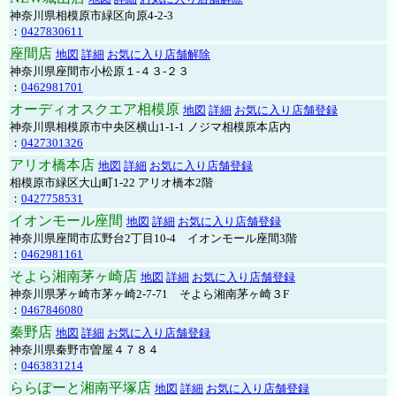
神奈川県相模原市緑区向原4-2-3
：
0427830611
座間店
地図
詳細
お気に入り店舗解除
神奈川県座間市小松原１-４３-２３
：
0462981701
オーディオスクエア相模原
地図
詳細
お気に入り店舗登録
神奈川県相模原市中央区横山1-1-1 ノジマ相模原本店内
：
0427301326
アリオ橋本店
地図
詳細
お気に入り店舗登録
相模原市緑区大山町1-22 アリオ橋本2階
：
0427758531
イオンモール座間
地図
詳細
お気に入り店舗登録
神奈川県座間市広野台2丁目10-4 イオンモール座間3階
：
0462981161
そよら湘南茅ヶ崎店
地図
詳細
お気に入り店舗登録
神奈川県茅ヶ崎市茅ヶ崎2‐7‐71 そよら湘南茅ヶ崎３F
：
0467846080
秦野店
地図
詳細
お気に入り店舗登録
神奈川県秦野市曽屋４７８４
：
0463831214
ららぽーと湘南平塚店
地図
詳細
お気に入り店舗登録