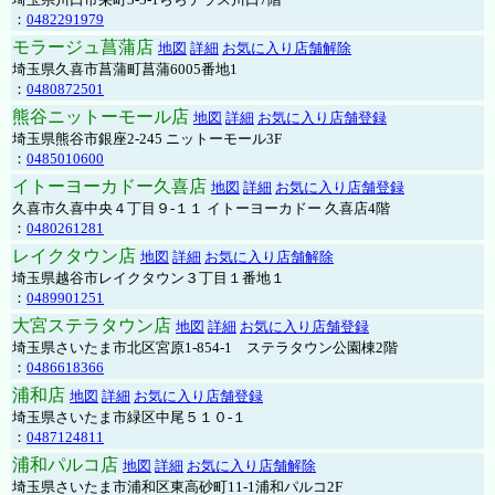
：
0482291979
モラージュ菖蒲店
地図
詳細
お気に入り店舗解除
埼玉県久喜市菖蒲町菖蒲6005番地1
：
0480872501
熊谷ニットーモール店
地図
詳細
お気に入り店舗登録
埼玉県熊谷市銀座2-245 ニットーモール3F
：
0485010600
イトーヨーカドー久喜店
地図
詳細
お気に入り店舗登録
久喜市久喜中央４丁目９-１１ イトーヨーカドー 久喜店4階
：
0480261281
レイクタウン店
地図
詳細
お気に入り店舗解除
埼玉県越谷市レイクタウン３丁目１番地１
：
0489901251
大宮ステラタウン店
地図
詳細
お気に入り店舗登録
埼玉県さいたま市北区宮原1-854-1 ステラタウン公園棟2階
：
0486618366
浦和店
地図
詳細
お気に入り店舗登録
埼玉県さいたま市緑区中尾５１０-１
：
0487124811
浦和パルコ店
地図
詳細
お気に入り店舗解除
埼玉県さいたま市浦和区東高砂町11-1浦和パルコ2F