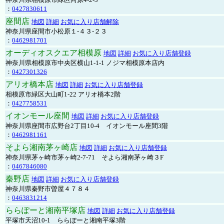
：
0427830611
座間店
地図
詳細
お気に入り店舗解除
神奈川県座間市小松原１-４３-２３
：
0462981701
オーディオスクエア相模原
地図
詳細
お気に入り店舗登録
神奈川県相模原市中央区横山1-1-1 ノジマ相模原本店内
：
0427301326
アリオ橋本店
地図
詳細
お気に入り店舗登録
相模原市緑区大山町1-22 アリオ橋本2階
：
0427758531
イオンモール座間
地図
詳細
お気に入り店舗登録
神奈川県座間市広野台2丁目10-4 イオンモール座間3階
：
0462981161
そよら湘南茅ヶ崎店
地図
詳細
お気に入り店舗登録
神奈川県茅ヶ崎市茅ヶ崎2‐7‐71 そよら湘南茅ヶ崎３F
：
0467846080
秦野店
地図
詳細
お気に入り店舗登録
神奈川県秦野市曽屋４７８４
：
0463831214
ららぽーと湘南平塚店
地図
詳細
お気に入り店舗登録
平塚市天沼10-1 ららぽーと湘南平塚3階