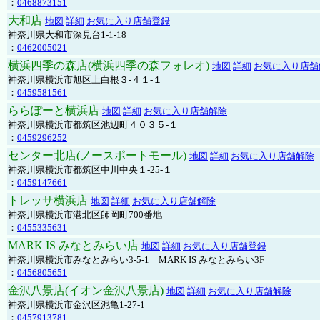
：
0468873151
大和店
地図
詳細
お気に入り店舗登録
神奈川県大和市深見台1-1-18
：
0462005021
横浜四季の森店(横浜四季の森フォレオ)
地図
詳細
お気に入り店舗
神奈川県横浜市旭区上白根３-４１-１
：
0459581561
ららぽーと横浜店
地図
詳細
お気に入り店舗解除
神奈川県横浜市都筑区池辺町４０３５-１
：
0459296252
センター北店(ノースポートモール)
地図
詳細
お気に入り店舗解除
神奈川県横浜市都筑区中川中央１-25-１
：
0459147661
トレッサ横浜店
地図
詳細
お気に入り店舗解除
神奈川県横浜市港北区師岡町700番地
：
0455335631
MARK IS みなとみらい店
地図
詳細
お気に入り店舗登録
神奈川県横浜市みなとみらい3-5-1 MARK IS みなとみらい3F
：
0456805651
金沢八景店(イオン金沢八景店)
地図
詳細
お気に入り店舗解除
神奈川県横浜市金沢区泥亀1-27-1
：
0457913781