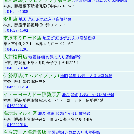
湯河原店(アクロスプラザ湯河原)
地図
詳細
お気に入り店舗登録
神奈川県足柄下郡湯河原町中央1-1617-54
：
0465641688
愛川店
地図
詳細
お気に入り店舗登録
神奈川県愛甲郡愛川町中津９７５-１
：
0462841562
本厚木ミロード店
地図
詳細
お気に入り店舗登録
厚木市中町2-2-1 本厚木ミロード2 6F
：
0462201201
大井松田店
地図
詳細
お気に入り店舗解除
神奈川県足柄上郡大井町金子字中の町325-1
：
0465828168
伊勢原店(エムアイプラザ)
地図
詳細
お気に入り店舗解除
神奈川県伊勢原市板戸８
：
0463911214
イトーヨーカドー伊勢原店
地図
詳細
お気に入り店舗登録
神奈川県伊勢原市桜台1-8-1 イトーヨーカドー伊勢原4階
：
0463920161
海老名マルイ店
地図
詳細
お気に入り店舗登録
神奈川県海老名市中央１丁目６-１海老名マルイ4階
：
0462925181
ららぽーと海老名店
地図
詳細
お気に入り店舗登録