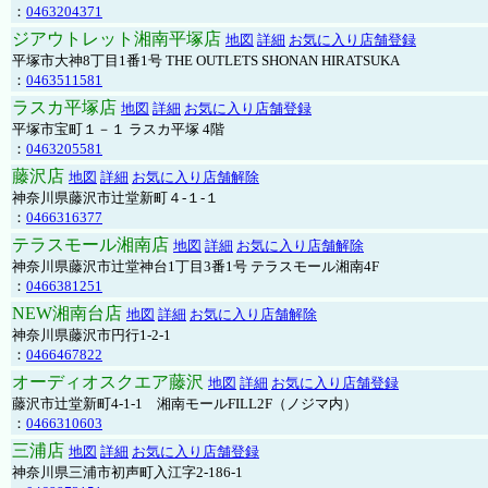
：
0463204371
ジアウトレット湘南平塚店
地図
詳細
お気に入り店舗登録
平塚市大神8丁目1番1号 THE OUTLETS SHONAN HIRATSUKA
：
0463511581
ラスカ平塚店
地図
詳細
お気に入り店舗登録
平塚市宝町１－１ ラスカ平塚 4階
：
0463205581
藤沢店
地図
詳細
お気に入り店舗解除
神奈川県藤沢市辻堂新町４-１-１
：
0466316377
テラスモール湘南店
地図
詳細
お気に入り店舗解除
神奈川県藤沢市辻堂神台1丁目3番1号 テラスモール湘南4F
：
0466381251
NEW湘南台店
地図
詳細
お気に入り店舗解除
神奈川県藤沢市円行1-2-1
：
0466467822
オーディオスクエア藤沢
地図
詳細
お気に入り店舗登録
藤沢市辻堂新町4-1-1 湘南モールFILL2F（ノジマ内）
：
0466310603
三浦店
地図
詳細
お気に入り店舗登録
神奈川県三浦市初声町入江字2-186-1