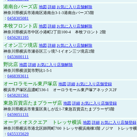
港南台バーズ店
地図
詳細
お気に入り店舗解除
神奈川県横浜市港南区港南台3-1-3港南台バーズ5階
：
0458305081
本牧フロント店
地図
詳細
お気に入り店舗解除
神奈川県横浜市中区小港町2丁目100-4 本牧フロント 2階
：
0456281195
イオン三ツ境店
地図
詳細
お気に入り店舗解除
神奈川県横浜市瀬谷区三ッ境7-1イオン三ツ境店2階
：
0453600111
野比店
地図
詳細
お気に入り店舗解除
神奈川県横須賀市野比1-5-1
：
0468393611
オーロラモール東戸塚店
地図
詳細
お気に入り店舗登録
横浜市戸塚区品濃町536-1 オーロラモール東戸塚アネックス2F
：
0458201561
東急百貨店たまプラーザ店
地図
詳細
お気に入り店舗登録
神奈川県横浜市青葉区美しが丘1-7東急百貨店たまプラーザ5階
：
0459051131
オーディオスクエア トレッサ横浜
地図
詳細
お気に入り店舗登録
神奈川県横浜市港北区師岡町700 トレッサ横浜南棟3階 ノジマ トレッサ
：
0455335629