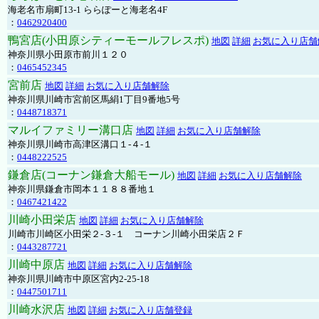
海老名市扇町13-1 ららぽーと海老名4F
：
0462920400
鴨宮店(小田原シティーモールフレスポ)
地図
詳細
お気に入り店舗
神奈川県小田原市前川１２０
：
0465452345
宮前店
地図
詳細
お気に入り店舗解除
神奈川県川崎市宮前区馬絹1丁目9番地5号
：
0448718371
マルイファミリー溝口店
地図
詳細
お気に入り店舗解除
神奈川県川崎市高津区溝口１-４-１
：
0448222525
鎌倉店(コーナン鎌倉大船モール)
地図
詳細
お気に入り店舗解除
神奈川県鎌倉市岡本１１８８番地１
：
0467421422
川崎小田栄店
地図
詳細
お気に入り店舗解除
川崎市川崎区小田栄２‐３‐１ コーナン川崎小田栄店２Ｆ
：
0443287721
川崎中原店
地図
詳細
お気に入り店舗解除
神奈川県川崎市中原区宮内2-25-18
：
0447501711
川崎水沢店
地図
詳細
お気に入り店舗登録