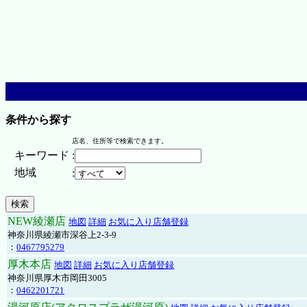
条件から探す
店名、住所等で検索できます。
キーワード
:
地域
:
NEW綾瀬店
地図
詳細
お気に入り店舗登録
神奈川県綾瀬市深谷上2-3-9
：
0467795279
厚木本店
地図
詳細
お気に入り店舗登録
神奈川県厚木市岡田3005
：
0462201721