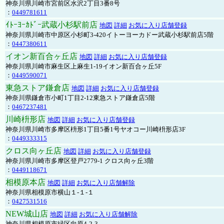
神奈川県川崎市宮前区水沢2丁目3番8号
：
0449781611
ｲﾄｰﾖｰｶﾄﾞｰ武蔵小杉駅前店
地図
詳細
お気に入り店舗登録
神奈川県川崎市中原区小杉町3-420イトーヨーカドー武蔵小杉駅前店5階
：
0447380611
イオン新百合ヶ丘店
地図
詳細
お気に入り店舗登録
神奈川県川崎市麻生区上麻生1-19イオン新百合ヶ丘5F
：
0449590071
東急ストア鎌倉店
地図
詳細
お気に入り店舗登録
神奈川県鎌倉市小町1丁目2-12東急ストア鎌倉店5階
：
0467237481
川崎枡形店
地図
詳細
お気に入り店舗登録
神奈川県川崎市多摩区枡形1丁目5番1号ヤオコー川崎枡形店3F
：
0449333315
クロス向ヶ丘店
地図
詳細
お気に入り店舗登録
神奈川県川崎市多摩区登戸2779-1 クロス向ヶ丘3階
：
0449118671
相模原本店
地図
詳細
お気に入り店舗解除
神奈川県相模原市横山１-１-１
：
0427531516
NEW城山店
地図
詳細
お気に入り店舗解除
神奈川県相模原市緑区向原4-2-3