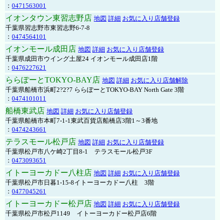
：
0471563001
イオンタウン東習志野店
地図
詳細
お気に入り店舗登録
千葉県習志野市東習志野6-7-8
：
0474564101
イオンモール成田店
地図
詳細
お気に入り店舗登録
千葉県成田市ウイング土屋24 イオンモール成田店1階
：
0476227621
ららぽーとTOKYO-BAY店
地図
詳細
お気に入り店舗解除
千葉県船橋市浜町2?2?7 ららぽーとTOKYO-BAY North Gate 3階
：
0474101011
船橋東武店
地図
詳細
お気に入り店舗登録
千葉県船橋市本町7-1-1東武百貨店船橋店3階1～3番地
：
0474243661
テラスモール松戸店
地図
詳細
お気に入り店舗登録
千葉県松戸市八ケ崎2丁目8-1 テラスモール松戸3F
：
0473093651
イトーヨーカドー八柱店
地図
詳細
お気に入り店舗登録
千葉県松戸市日暮1-15-8イトーヨーカドー八柱 3階
：
0477045261
イトーヨーカドー松戸店
地図
詳細
お気に入り店舗登録
千葉県松戸市松戸1149 イトーヨーカドー松戸店6階