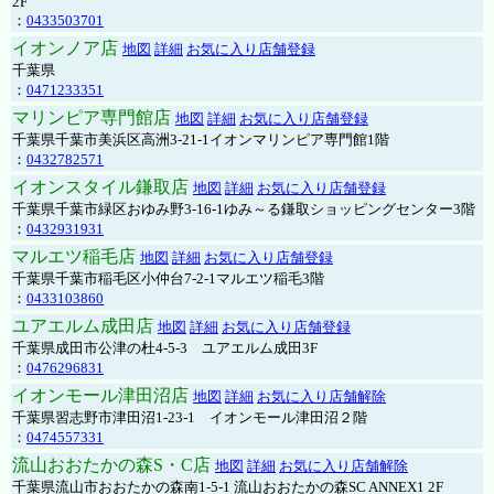
2F
：
0433503701
イオンノア店
地図
詳細
お気に入り店舗登録
千葉県
：
0471233351
マリンピア専門館店
地図
詳細
お気に入り店舗登録
千葉県千葉市美浜区高洲3-21-1イオンマリンピア専門館1階
：
0432782571
イオンスタイル鎌取店
地図
詳細
お気に入り店舗登録
千葉県千葉市緑区おゆみ野3-16-1ゆみ～る鎌取ショッピングセンター3階
：
0432931931
マルエツ稲毛店
地図
詳細
お気に入り店舗登録
千葉県千葉市稲毛区小仲台7-2-1マルエツ稲毛3階
：
0433103860
ユアエルム成田店
地図
詳細
お気に入り店舗登録
千葉県成田市公津の杜4-5-3 ユアエルム成田3F
：
0476296831
イオンモール津田沼店
地図
詳細
お気に入り店舗解除
千葉県習志野市津田沼1-23-1 イオンモール津田沼２階
：
0474557331
流山おおたかの森S・C店
地図
詳細
お気に入り店舗解除
千葉県流山市おおたかの森南1-5-1 流山おおたかの森SC ANNEX1 2F