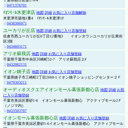
千葉県柏市若柴178-4
：
0471376701
ｲｵﾝﾓｰﾙ木更津店
地図
詳細
お気に入り店舗解除
木更津市築地1番4 ｲｵﾝﾓｰﾙ木更津1F
：
0438306971
ユーカリが丘店
地図
詳細
お気に入り店舗登録
佐倉市西ユーカリが丘6丁目12番地3 イオンタウンユーカリが丘東街
区3階
：
0434603171
アリオ蘇我店
地図
詳細
お気に入り店舗登録
千葉県千葉市中央区川崎町52-7 アリオ蘇我店２F
：
0432082131
イオン銚子店
地図
詳細
お気に入り店舗登録
千葉県銚子市三崎町2丁目2660-1 イオン銚子ショッピングセンター２Ｆ
：
0479303211
オーディオスクエアイオンモール幕張新都心店
地図
詳細
お気
に入り店舗登録
千葉市美浜区豊砂1-6 イオンモール幕張新都心 アクティブモール2Ｆ
（ノジマ内）
：
0433503707
イオンモール幕張新都心店
地図
詳細
お気に入り店舗登録
千葉県千葉市美浜区豊砂1-6イオンモール幕張新都心 アクティブモール