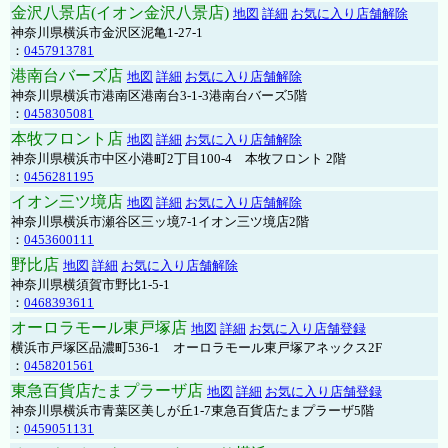
金沢八景店(イオン金沢八景店)
地図
詳細
お気に入り店舗解除
神奈川県横浜市金沢区泥亀1-27-1
：
0457913781
港南台バーズ店
地図
詳細
お気に入り店舗解除
神奈川県横浜市港南区港南台3-1-3港南台バーズ5階
：
0458305081
本牧フロント店
地図
詳細
お気に入り店舗解除
神奈川県横浜市中区小港町2丁目100-4 本牧フロント 2階
：
0456281195
イオン三ツ境店
地図
詳細
お気に入り店舗解除
神奈川県横浜市瀬谷区三ッ境7-1イオン三ツ境店2階
：
0453600111
野比店
地図
詳細
お気に入り店舗解除
神奈川県横須賀市野比1-5-1
：
0468393611
オーロラモール東戸塚店
地図
詳細
お気に入り店舗登録
横浜市戸塚区品濃町536-1 オーロラモール東戸塚アネックス2F
：
0458201561
東急百貨店たまプラーザ店
地図
詳細
お気に入り店舗登録
神奈川県横浜市青葉区美しが丘1-7東急百貨店たまプラーザ5階
：
0459051131