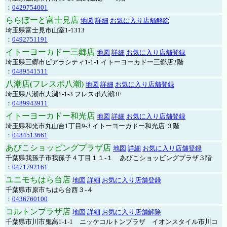
：
0429754001
ららぽーと富士見店
地図
詳細
お気に入り店舗解除
埼玉県富士見市山室1-1313
：
0492751191
イトーヨーカドー三郷店
地図
詳細
お気に入り店舗登録
埼玉県三郷市ピアラシティ1-1-1 イトーヨーカドー三郷店2階
：
0489541511
八潮店(フレスポ八潮)
地図
詳細
お気に入り店舗登録
埼玉県八潮市大瀬1-1-3 フレスポ八潮3F
：
0489943911
イトーヨーカドー和光店
地図
詳細
お気に入り店舗登録
埼玉県和光市丸山台1丁目9-3 イトーヨーカドー和光店 ３階
：
0484513661
あびこショッピングプラザ店
地図
詳細
お気に入り店舗登録
千葉県我孫子市我孫子４丁目１１-１ あびこショッピングプラザ３階
：
0471792161
ユニモちはら台店
地図
詳細
お気に入り店舗登録
千葉県市原市ちはら台西３-４
：
0436760100
コルトンプラザ店
地図
詳細
お気に入り店舗解除
千葉県市川市鬼高1-1-1 ニッケコルトンプラザ イオンスタイル市川コ