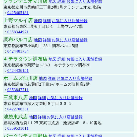
グランデュオ立川店
地図
詳細
お気に入り店舗登録
東京都立川市柴崎町三丁目2番1号グランデュオ立川5階
：
0425405181
上野マルイ店
地図
詳細
お気に入り店舗登録
東京都台東区上野6丁目15-1 上野マルイ7階
：
0358344971
調布パルコ店
地図
詳細
お気に入り店舗登録
東京都調布市小島町 1-38-1 調布パルコ5階
：
0424401734
キテラタウン調布店
地図
詳細
お気に入り店舗登録
東京都調布市菊野台1-33-3 キテラタウン調布2F
：
0424436151
ホームズ仙川店
地図
詳細
お気に入り店舗登録
東京都調布市若葉町2丁目1-7 ホームズ仙川店2階
：
0353847711
三鷹東八店
地図
詳細
お気に入り店舗登録
東京都調布市深大寺東町８丁目３３-１
：
0422706531
池袋東武店
地図
詳細
お気に入り店舗登録
豊島区西池袋1-1-25 東武百貨店 池袋店4F 8～10番地
：
0359531011
パークシティ中野店
地図
詳細
お気に入り店舗登録