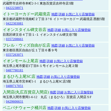
武蔵野市吉祥寺本町2-3-1 東急百貨店吉祥寺店5階
：
0422238971
イトーヨーカドー武蔵境店
地図
詳細
お気に入り店舗登録
東京都武蔵野市境南町２丁目３?６ イトーヨーカドー 武蔵境店 西館5階
：
0422303081
イオンスタイル碑文谷店
地図
詳細
お気に入り店舗登録
目黒区碑文谷４丁目１-１ イオンスタイル碑文谷7階
：
0357208661
フレル・ウィズ自由が丘店
地図
詳細
お気に入り店舗登録
東京都目黒区自由が丘１丁目６番９号
：
0357263071
イオンモール上尾店
地図
詳細
お気に入り店舗登録
埼玉県上尾市愛宕3丁目8-１号イオンモール上尾２階
：
0487790181
まるひろ上尾SC店
地図
詳細
お気に入り店舗登録
埼玉県上尾市宮本町1-1 まるひろ上尾SC店5階
：
0488717051
入間店(丸広百貨店入間店)
地図
詳細
お気に入り店舗登録
埼玉県入間市豊岡1-6-12 丸広（まるひろ）百貨店 入間店５F
：
0429606631
ベニバナウォーク桶川店
地図
詳細
お気に入り店舗登録