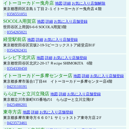
イトーヨーカドー曳舟店
地図
詳細
お気に入り店舗解除
東京都墨田区京島１丁目２-１イトーヨーカドー曳舟店４階
：
0356551051
SOCOLA用賀店
地図
詳細
お気に入り店舗登録
世田谷区上用賀6-6-6 SOCOLA用賀3階
：
0354265021
経堂駅前店
地図
詳細
お気に入り店舗登録
東京都世田谷区宮坂2-19-5ピーコックストア経堂店B1F
：
0354262431
レシピ下北沢店
地図
詳細
お気に入り店舗登録
東京都世田谷区北沢2-20-17 Ｒecipe SHIMOKITA 6階
：
0354330450
イトーヨーカドー多摩センター店
地図
詳細
お気に入り店舗登録
東京都多摩市落合1丁目44 イトーヨーカドー多摩センター店4階
：
0423110191
ららぽーと立川立飛店
地図
詳細
お気に入り店舗登録
東京都立川市泉町935番地の1 ららぽーと立川立飛1F
：
0425486201
東寺方店
地図
詳細
お気に入り店舗登録
東京都多摩市東寺方６６０?１ サミットストア東寺方店２F
：
0423573461