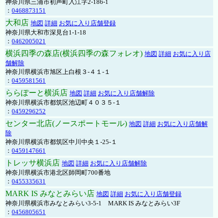
神奈川県三浦市初声町入江字2-186-1
：
0468873151
大和店
地図
詳細
お気に入り店舗登録
神奈川県大和市深見台1-1-18
：
0462005021
横浜四季の森店(横浜四季の森フォレオ)
地図
詳細
お気に入り店
舗解除
神奈川県横浜市旭区上白根３-４１-１
：
0459581561
ららぽーと横浜店
地図
詳細
お気に入り店舗解除
神奈川県横浜市都筑区池辺町４０３５-１
：
0459296252
センター北店(ノースポートモール)
地図
詳細
お気に入り店舗解
除
神奈川県横浜市都筑区中川中央１-25-１
：
0459147661
トレッサ横浜店
地図
詳細
お気に入り店舗解除
神奈川県横浜市港北区師岡町700番地
：
0455335631
MARK IS みなとみらい店
地図
詳細
お気に入り店舗登録
神奈川県横浜市みなとみらい3-5-1 MARK IS みなとみらい3F
：
0456805651