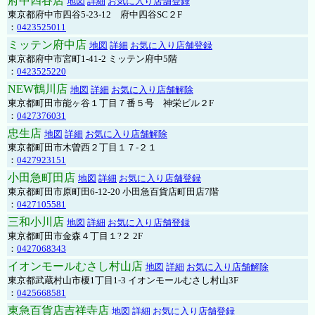
府中四谷店
地図
詳細
お気に入り店舗登録
東京都府中市四谷5-23-12 府中四谷SC２F
：
0423525011
ミッテン府中店
地図
詳細
お気に入り店舗登録
東京都府中市宮町1-41-2 ミッテン府中5階
：
0423525220
NEW鶴川店
地図
詳細
お気に入り店舗解除
東京都町田市能ヶ谷１丁目７番５号 神栄ビル２F
：
0427376031
忠生店
地図
詳細
お気に入り店舗解除
東京都町田市木曽西２丁目１７-２１
：
0427923151
小田急町田店
地図
詳細
お気に入り店舗登録
東京都町田市原町田6-12-20 小田急百貨店町田店7階
：
0427105581
三和小川店
地図
詳細
お気に入り店舗登録
東京都町田市金森４丁目１?２ 2F
：
0427068343
イオンモールむさし村山店
地図
詳細
お気に入り店舗解除
東京都武蔵村山市榎1丁目1-3 イオンモールむさし村山3F
：
0425668581
東急百貨店吉祥寺店
地図
詳細
お気に入り店舗登録