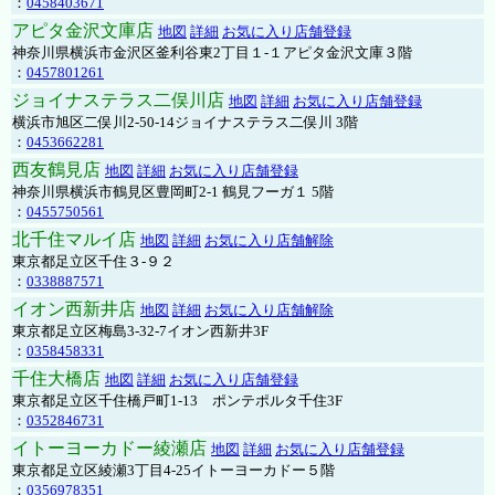
：
0458403671
アピタ金沢文庫店
地図
詳細
お気に入り店舗登録
神奈川県横浜市金沢区釜利谷東2丁目１-１アピタ金沢文庫３階
：
0457801261
ジョイナステラス二俣川店
地図
詳細
お気に入り店舗登録
横浜市旭区二俣川2-50-14ジョイナステラス二俣川 3階
：
0453662281
西友鶴見店
地図
詳細
お気に入り店舗登録
神奈川県横浜市鶴見区豊岡町2-1 鶴見フーガ１ 5階
：
0455750561
北千住マルイ店
地図
詳細
お気に入り店舗解除
東京都足立区千住３-９２
：
0338887571
イオン西新井店
地図
詳細
お気に入り店舗解除
東京都足立区梅島3-32-7イオン西新井3F
：
0358458331
千住大橋店
地図
詳細
お気に入り店舗登録
東京都足立区千住橋戸町1-13 ポンテポルタ千住3F
：
0352846731
イトーヨーカドー綾瀬店
地図
詳細
お気に入り店舗登録
東京都足立区綾瀬3丁目4-25イトーヨーカドー５階
：
0356978351