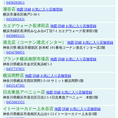
：
0458293811
瀬谷店
地図
詳細
お気に入り店舗登録
横浜市瀬谷区橋戸2-36-1
：
0453063431
カエデウォーク長津田店
地図
詳細
お気に入り店舗登録
横浜市緑区長津田みなみ台4丁目7-1 カエデウォーク長津田1階
：
0459893121
港北店（コーナン港北インター）
地図
詳細
お気に入り店舗登録
神奈川県 横浜市都筑区 折本町 191番地コーナン港北インター店2階
：
0454786851
ブランチ横浜南部市場店
地図
詳細
お気に入り店舗登録
神奈川県横浜市金沢区鳥浜町1-1
：
0457737851
横浜岡野店
地図
詳細
お気に入り店舗登録
神奈川県横浜市西区岡野2-5-18 サミット横浜岡野1階
：
0453147301
日吉東急アベニュー店
地図
詳細
お気に入り店舗登録
神奈川県横浜市港北区日吉2-1-1日吉東急アベニュー 本館3階
：
0455603351
イトーヨーカドー上永谷店
地図
詳細
お気に入り店舗登録
神奈川県横浜市港南区丸山台1-12イトーヨーカドー上永谷3階