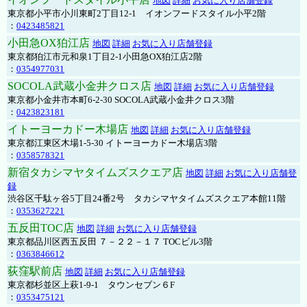
地図
詳細
お気に入り店舗登録
東京都小平市小川東町2丁目12-1 イオンフードスタイル小平2階
：
0423485821
小田急OX狛江店
地図
詳細
お気に入り店舗登録
東京都狛江市元和泉1丁目2-1小田急OX狛江店2階
：
0354977031
SOCOLA武蔵小金井クロス店
地図
詳細
お気に入り店舗登録
東京都小金井市本町6-2-30 SOCOLA武蔵小金井クロス3階
：
0423823181
イトーヨーカドー木場店
地図
詳細
お気に入り店舗登録
東京都江東区木場1-5-30 イトーヨーカドー木場店3階
：
0358578321
新宿タカシマヤタイムズスクエア店
地図
詳細
お気に入り店舗登
録
渋谷区千駄ヶ谷5丁目24番2号 タカシマヤタイムズスクエア本館11階
：
0353627221
五反田TOC店
地図
詳細
お気に入り店舗登録
東京都品川区西五反田 ７－２２－１７ TOCビル3階
：
0363846612
荻窪駅前店
地図
詳細
お気に入り店舗登録
東京都杉並区上萩1-9-1 タウンセブン６F
：
0353475121