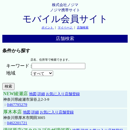
株式会社ノジマ
ノジマ携帯サイト
モバイル会員サイト
ポイント
｜
マイページ
｜
店舗検索
店舗検索
条件から探す
店名、住所等で検索できます。
キーワード
:
地域
:
NEW綾瀬店
地図
詳細
お気に入り店舗登録
神奈川県綾瀬市深谷上2-3-9
：
0467795279
厚木本店
地図
詳細
お気に入り店舗登録
神奈川県厚木市岡田3005
：
0462201721