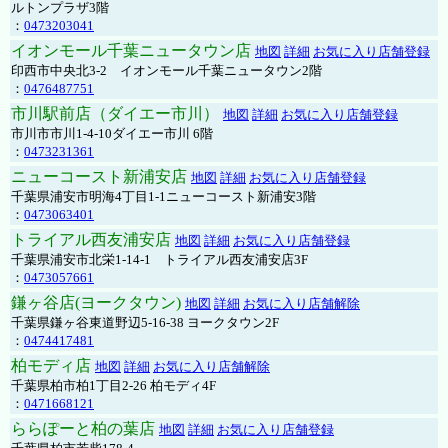
ルトンプラザ3階
：
0473203041
イオンモール千葉ニュータウン店
地図
詳細
お気に入り店舗登録
印西市中央北3-2 イオンモール千葉ニュータウン2階
：
0476487751
市川駅前店（ダイエー市川）
地図
詳細
お気に入り店舗登録
市川市市川1-4-10ダイエー市川 6階
：
0473231361
ニューコースト新浦安店
地図
詳細
お気に入り店舗登録
千葉県浦安市明海4丁目1-1ニューコースト新浦安3階
：
0473063401
トライアル西友浦安店
地図
詳細
お気に入り店舗登録
千葉県浦安市北栄1-14-1 トライアル西友浦安店3F
：
0473057661
鎌ヶ谷店(ヨークタウン)
地図
詳細
お気に入り店舗解除
千葉県鎌ヶ谷東道野辺5-16-38 ヨークタウン2F
：
0474417481
柏モディ店
地図
詳細
お気に入り店舗解除
千葉県柏市柏1丁目2-26 柏モディ4F
：
0471668121
ららぽーと柏の葉店
地図
詳細
お気に入り店舗登録