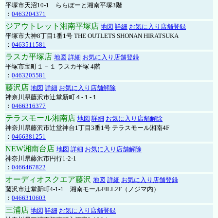
平塚市天沼10-1 ららぽーと湘南平塚3階
：
0463204371
ジアウトレット湘南平塚店
地図
詳細
お気に入り店舗登録
平塚市大神8丁目1番1号 THE OUTLETS SHONAN HIRATSUKA
：
0463511581
ラスカ平塚店
地図
詳細
お気に入り店舗登録
平塚市宝町１－１ ラスカ平塚 4階
：
0463205581
藤沢店
地図
詳細
お気に入り店舗解除
神奈川県藤沢市辻堂新町４-１-１
：
0466316377
テラスモール湘南店
地図
詳細
お気に入り店舗解除
神奈川県藤沢市辻堂神台1丁目3番1号 テラスモール湘南4F
：
0466381251
NEW湘南台店
地図
詳細
お気に入り店舗解除
神奈川県藤沢市円行1-2-1
：
0466467822
オーディオスクエア藤沢
地図
詳細
お気に入り店舗登録
藤沢市辻堂新町4-1-1 湘南モールFILL2F（ノジマ内）
：
0466310603
三浦店
地図
詳細
お気に入り店舗登録