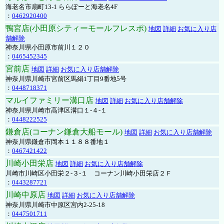
海老名市扇町13-1 ららぽーと海老名4F
：
0462920400
鴨宮店(小田原シティーモールフレスポ)
地図
詳細
お気に入り店
舗解除
神奈川県小田原市前川１２０
：
0465452345
宮前店
地図
詳細
お気に入り店舗解除
神奈川県川崎市宮前区馬絹1丁目9番地5号
：
0448718371
マルイファミリー溝口店
地図
詳細
お気に入り店舗解除
神奈川県川崎市高津区溝口１-４-１
：
0448222525
鎌倉店(コーナン鎌倉大船モール)
地図
詳細
お気に入り店舗解除
神奈川県鎌倉市岡本１１８８番地１
：
0467421422
川崎小田栄店
地図
詳細
お気に入り店舗解除
川崎市川崎区小田栄２‐３‐１ コーナン川崎小田栄店２Ｆ
：
0443287721
川崎中原店
地図
詳細
お気に入り店舗解除
神奈川県川崎市中原区宮内2-25-18
：
0447501711