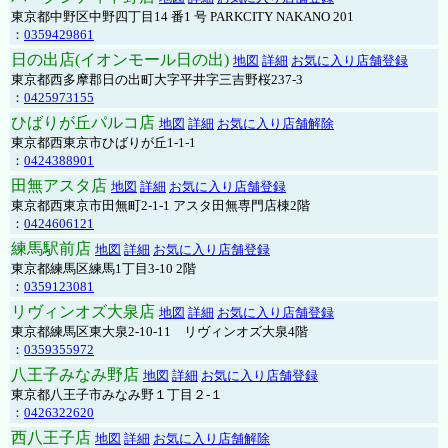
東京都中野区中野四丁目14 番1 号 PARKCITY NAKANO 201
：
0359429861
日の出店(イオンモール日の出)
地図
詳細
お気に入り店舗登録
東京都西多摩郡日の出町大字平井字三吉野桜237-3
：
0425973155
ひばりが丘パルコ店
地図
詳細
お気に入り店舗解除
東京都西東京市ひばりが丘1-1-1
：
0424388901
田無アスタ店
地図
詳細
お気に入り店舗登録
東京都西東京市田無町2-1-1 アスタ田無専門店棟2階
：
0424606121
練馬駅前店
地図
詳細
お気に入り店舗登録
東京都練馬区練馬1丁目3-10 2階
：
0359123081
リヴィンオズ大泉店
地図
詳細
お気に入り店舗登録
東京都練馬区東大泉2-10-11 リヴィンオズ大泉4階
：
0359355972
八王子みなみ野店
地図
詳細
お気に入り店舗登録
東京都八王子市みなみ野１丁目２-１
：
0426322620
西八王子店
地図
詳細
お気に入り店舗解除