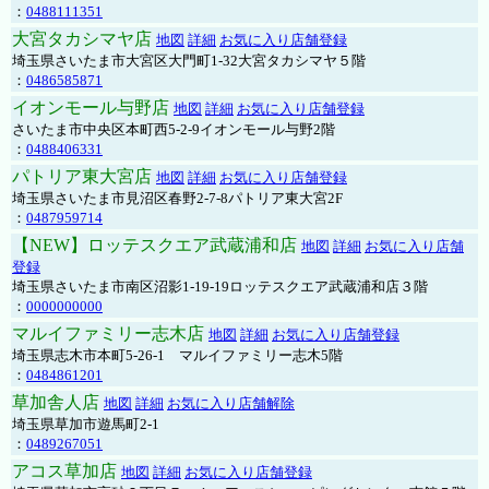
：
0488111351
大宮タカシマヤ店
地図
詳細
お気に入り店舗登録
埼玉県さいたま市大宮区大門町1-32大宮タカシマヤ５階
：
0486585871
イオンモール与野店
地図
詳細
お気に入り店舗登録
さいたま市中央区本町西5-2-9イオンモール与野2階
：
0488406331
パトリア東大宮店
地図
詳細
お気に入り店舗登録
埼玉県さいたま市見沼区春野2-7-8パトリア東大宮2F
：
0487959714
【NEW】ロッテスクエア武蔵浦和店
地図
詳細
お気に入り店舗
登録
埼玉県さいたま市南区沼影1-19-19ロッテスクエア武蔵浦和店３階
：
0000000000
マルイファミリー志木店
地図
詳細
お気に入り店舗登録
埼玉県志木市本町5-26-1 マルイファミリー志木5階
：
0484861201
草加舎人店
地図
詳細
お気に入り店舗解除
埼玉県草加市遊馬町2-1
：
0489267051
アコス草加店
地図
詳細
お気に入り店舗登録