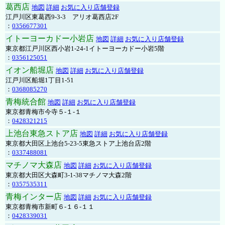
葛西店
地図
詳細
お気に入り店舗登録
江戸川区東葛西9-3-3 アリオ葛西店2F
：
0356677301
イトーヨーカドー小岩店
地図
詳細
お気に入り店舗登録
東京都江戸川区西小岩1-24-1イトーヨーカドー小岩5階
：
0356125051
イオン船堀店
地図
詳細
お気に入り店舗登録
江戸川区船堀1丁目1-51
：
0368085270
青梅統合館
地図
詳細
お気に入り店舗登録
東京都青梅市今寺５-１-１
：
0428321215
上池台東急ストア店
地図
詳細
お気に入り店舗登録
東京都大田区上池台5-23-5東急ストア上池台店2階
：
0337488081
マチノマ大森店
地図
詳細
お気に入り店舗登録
東京都大田区大森町3-1-38マチノマ大森2階
：
0357535311
青梅インター店
地図
詳細
お気に入り店舗登録
東京都青梅市新町６-１６-１１
：
0428339031