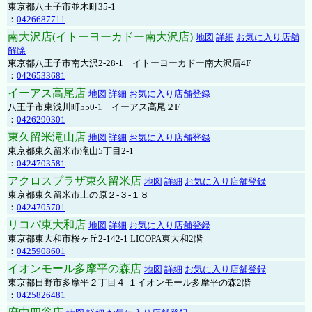
東京都八王子市並木町35-1
：
0426687711
南大沢店(イトーヨーカドー南大沢店)
地図
詳細
お気に入り店舗
解除
東京都八王子市南大沢2-28-1 イトーヨーカドー南大沢店4F
：
0426533681
イーアス高尾店
地図
詳細
お気に入り店舗登録
八王子市東浅川町550-1 イーアス高尾２F
：
0426290301
東久留米滝山店
地図
詳細
お気に入り店舗登録
東京都東久留米市滝山5丁目2-1
：
0424703581
アクロスプラザ東久留米店
地図
詳細
お気に入り店舗登録
東京都東久留米市上の原２-３-１８
：
0424705701
リコパ東大和店
地図
詳細
お気に入り店舗登録
東京都東大和市桜ヶ丘2-142-1 LICOPA東大和2階
：
0425908601
イオンモール多摩平の森店
地図
詳細
お気に入り店舗登録
東京都日野市多摩平２丁目４-１イオンモール多摩平の森2階
：
0425826481