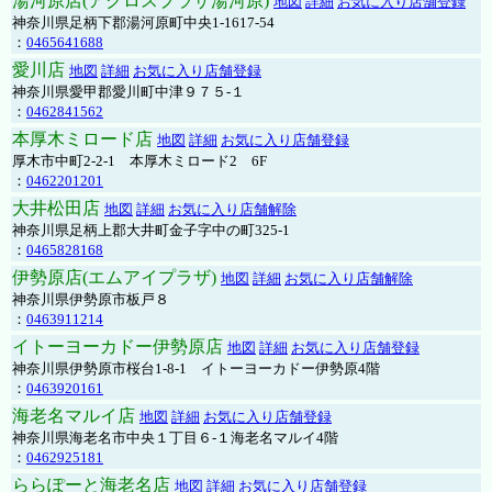
湯河原店(アクロスプラザ湯河原)
地図
詳細
お気に入り店舗登録
神奈川県足柄下郡湯河原町中央1-1617-54
：
0465641688
愛川店
地図
詳細
お気に入り店舗登録
神奈川県愛甲郡愛川町中津９７５-１
：
0462841562
本厚木ミロード店
地図
詳細
お気に入り店舗登録
厚木市中町2-2-1 本厚木ミロード2 6F
：
0462201201
大井松田店
地図
詳細
お気に入り店舗解除
神奈川県足柄上郡大井町金子字中の町325-1
：
0465828168
伊勢原店(エムアイプラザ)
地図
詳細
お気に入り店舗解除
神奈川県伊勢原市板戸８
：
0463911214
イトーヨーカドー伊勢原店
地図
詳細
お気に入り店舗登録
神奈川県伊勢原市桜台1-8-1 イトーヨーカドー伊勢原4階
：
0463920161
海老名マルイ店
地図
詳細
お気に入り店舗登録
神奈川県海老名市中央１丁目６-１海老名マルイ4階
：
0462925181
ららぽーと海老名店
地図
詳細
お気に入り店舗登録