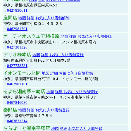
神奈川県相模原市緑区向原4-2-3
：
0427830611
座間店
地図
詳細
お気に入り店舗解除
神奈川県座間市小松原１-４３-２３
：
0462981701
オーディオスクエア相模原
地図
詳細
お気に入り店舗登録
神奈川県相模原市中央区横山1-1-1 ノジマ相模原本店内
：
0427301326
アリオ橋本店
地図
詳細
お気に入り店舗登録
相模原市緑区大山町1-22 アリオ橋本2階
：
0427758531
イオンモール座間
地図
詳細
お気に入り店舗登録
神奈川県座間市広野台2丁目10-4 イオンモール座間3階
：
0462981161
そよら湘南茅ヶ崎店
地図
詳細
お気に入り店舗登録
神奈川県茅ヶ崎市茅ヶ崎2‐7‐71 そよら湘南茅ヶ崎３F
：
0467846080
秦野店
地図
詳細
お気に入り店舗登録
神奈川県秦野市曽屋４７８４
：
0463831214
ららぽーと湘南平塚店
地図
詳細
お気に入り店舗登録