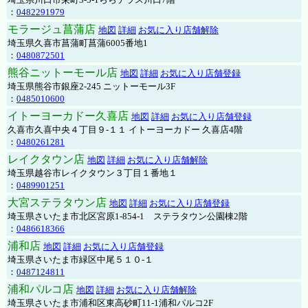
：
0482291979
モラージュ菖蒲店
地図
詳細
お気に入り店舗解除
埼玉県久喜市菖蒲町菖蒲6005番地1
：
0480872501
熊谷ニットーモール店
地図
詳細
お気に入り店舗登録
埼玉県熊谷市銀座2-245 ニットーモール3F
：
0485010600
イトーヨーカドー久喜店
地図
詳細
お気に入り店舗登録
久喜市久喜中央４丁目９-１１ イトーヨーカドー 久喜店4階
：
0480261281
レイクタウン店
地図
詳細
お気に入り店舗解除
埼玉県越谷市レイクタウン３丁目１番地１
：
0489901251
大宮ステラタウン店
地図
詳細
お気に入り店舗登録
埼玉県さいたま市北区宮原1-854-1 ステラタウン公園棟2階
：
0486618366
浦和店
地図
詳細
お気に入り店舗登録
埼玉県さいたま市緑区中尾５１０-１
：
0487124811
浦和パルコ店
地図
詳細
お気に入り店舗解除
埼玉県さいたま市浦和区東高砂町11-1浦和パルコ2F