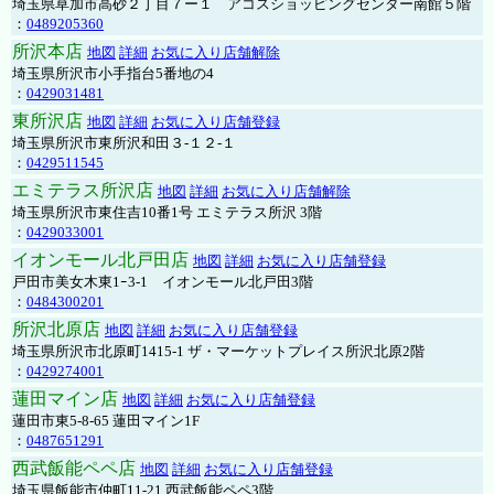
埼玉県草加市高砂２丁目７ー１ アコスショッピングセンター南館５階
：
0489205360
所沢本店
地図
詳細
お気に入り店舗解除
埼玉県所沢市小手指台5番地の4
：
0429031481
東所沢店
地図
詳細
お気に入り店舗登録
埼玉県所沢市東所沢和田３-１２-１
：
0429511545
エミテラス所沢店
地図
詳細
お気に入り店舗解除
埼玉県所沢市東住吉10番1号 エミテラス所沢 3階
：
0429033001
イオンモール北戸田店
地図
詳細
お気に入り店舗登録
戸田市美女木東1ｰ3‐1 イオンモール北戸田3階
：
0484300201
所沢北原店
地図
詳細
お気に入り店舗登録
埼玉県所沢市北原町1415-1 ザ・マーケットプレイス所沢北原2階
：
0429274001
蓮田マイン店
地図
詳細
お気に入り店舗登録
蓮田市東5-8-65 蓮田マイン1F
：
0487651291
西武飯能ペペ店
地図
詳細
お気に入り店舗登録
埼玉県飯能市仲町11-21 西武飯能ペペ3階