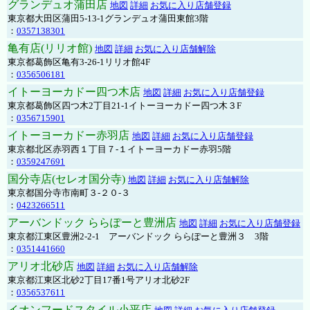
グランデュオ蒲田店
地図
詳細
お気に入り店舗登録
東京都大田区蒲田5-13-1グランデュオ蒲田東館3階
：
0357138301
亀有店(リリオ館)
地図
詳細
お気に入り店舗解除
東京都葛飾区亀有3-26-1リリオ館4F
：
0356506181
イトーヨーカドー四つ木店
地図
詳細
お気に入り店舗登録
東京都葛飾区四つ木2丁目21-1イトーヨーカドー四つ木３F
：
0356715901
イトーヨーカドー赤羽店
地図
詳細
お気に入り店舗登録
東京都北区赤羽西１丁目７-１イトーヨーカドー赤羽5階
：
0359247691
国分寺店(セレオ国分寺)
地図
詳細
お気に入り店舗解除
東京都国分寺市南町３-２０-３
：
0423266511
アーバンドック ららぽーと豊洲店
地図
詳細
お気に入り店舗登録
東京都江東区豊洲2-2-1 アーバンドック ららぽーと豊洲３ 3階
：
0351441660
アリオ北砂店
地図
詳細
お気に入り店舗解除
東京都江東区北砂2丁目17番1号アリオ北砂2F
：
0356537611
イオンフードスタイル小平店