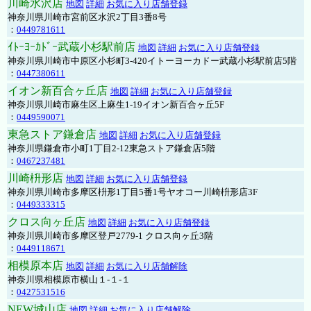
川崎水沢店
地図
詳細
お気に入り店舗登録
神奈川県川崎市宮前区水沢2丁目3番8号
：
0449781611
ｲﾄｰﾖｰｶﾄﾞｰ武蔵小杉駅前店
地図
詳細
お気に入り店舗登録
神奈川県川崎市中原区小杉町3-420イトーヨーカドー武蔵小杉駅前店5階
：
0447380611
イオン新百合ヶ丘店
地図
詳細
お気に入り店舗登録
神奈川県川崎市麻生区上麻生1-19イオン新百合ヶ丘5F
：
0449590071
東急ストア鎌倉店
地図
詳細
お気に入り店舗登録
神奈川県鎌倉市小町1丁目2-12東急ストア鎌倉店5階
：
0467237481
川崎枡形店
地図
詳細
お気に入り店舗登録
神奈川県川崎市多摩区枡形1丁目5番1号ヤオコー川崎枡形店3F
：
0449333315
クロス向ヶ丘店
地図
詳細
お気に入り店舗登録
神奈川県川崎市多摩区登戸2779-1 クロス向ヶ丘3階
：
0449118671
相模原本店
地図
詳細
お気に入り店舗解除
神奈川県相模原市横山１-１-１
：
0427531516
NEW城山店
地図
詳細
お気に入り店舗解除