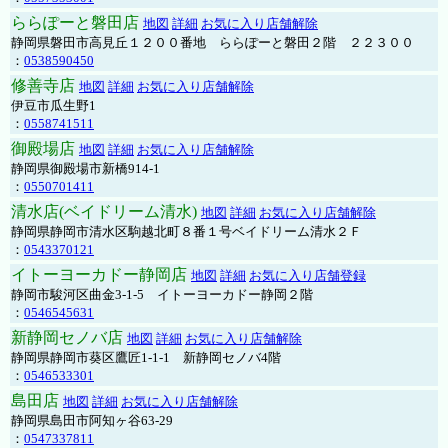
ららぽーと磐田店
地図
詳細
お気に入り店舗解除
静岡県磐田市高見丘１２００番地 ららぽーと磐田２階 ２２３００
：
0538590450
修善寺店
地図
詳細
お気に入り店舗解除
伊豆市瓜生野1
：
0558741511
御殿場店
地図
詳細
お気に入り店舗解除
静岡県御殿場市新橋914-1
：
0550701411
清水店(ベイドリーム清水)
地図
詳細
お気に入り店舗解除
静岡県静岡市清水区駒越北町８番１号ベイドリーム清水２Ｆ
：
0543370121
イトーヨーカドー静岡店
地図
詳細
お気に入り店舗登録
静岡市駿河区曲金3-1-5 イトーヨーカドー静岡２階
：
0546545631
新静岡セノバ店
地図
詳細
お気に入り店舗解除
静岡県静岡市葵区鷹匠1-1-1 新静岡セノバ4階
：
0546533301
島田店
地図
詳細
お気に入り店舗解除
静岡県島田市阿知ヶ谷63-29
：
0547337811