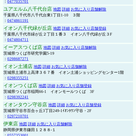
：
0477035701
ユアエルム八千代台店
地図
詳細
お気に入り店舗解除
千葉県八千代市八千代台東1丁目1-10 ３階
：
0474861191
イオン八千代緑が丘店
地図
詳細
お気に入り店舗登録
千葉県八千代市緑が丘２丁目１番３ イオン八千代緑が丘３F
：
0474804711
イーアスつくば店
地図
詳細
お気に入り店舗解除
茨城県つくば市研究学園5-19
：
0298687271
イオン土浦店
地図
詳細
お気に入り店舗解除
茨城県土浦市上高津３６７番 イオン土浦ショッピングセンター1階
：
0298355251
イオンつくば店
地図
詳細
お気に入り店舗登録
茨城県つくば市稲岡66-1 イオンモールつくば 3F
：
0298392241
イオンタウン守谷店
地図
詳細
お気に入り店舗登録
茨城県守谷市百合ヶ丘3丁目249-1ｲｵﾝﾀｳﾝ守谷・2F
：
0297210701
伊東店
地図
詳細
お気に入り店舗解除
静岡県伊東市鎌田１２８８-１
：
0557353001