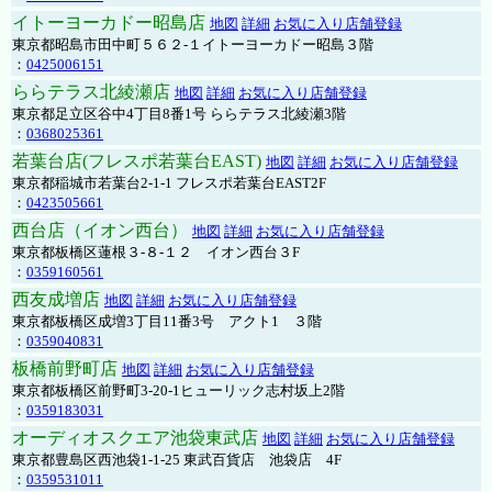
イトーヨーカドー昭島店
地図
詳細
お気に入り店舗登録
東京都昭島市田中町５６２-１イトーヨーカドー昭島３階
：
0425006151
ららテラス北綾瀬店
地図
詳細
お気に入り店舗登録
東京都足立区谷中4丁目8番1号 ららテラス北綾瀬3階
：
0368025361
若葉台店(フレスポ若葉台EAST)
地図
詳細
お気に入り店舗登録
東京都稲城市若葉台2-1-1 フレスポ若葉台EAST2F
：
0423505661
西台店（イオン西台）
地図
詳細
お気に入り店舗登録
東京都板橋区蓮根３-８-１２ イオン西台３F
：
0359160561
西友成増店
地図
詳細
お気に入り店舗登録
東京都板橋区成増3丁目11番3号 アクト1 ３階
：
0359040831
板橋前野町店
地図
詳細
お気に入り店舗登録
東京都板橋区前野町3-20-1ヒューリック志村坂上2階
：
0359183031
オーディオスクエア池袋東武店
地図
詳細
お気に入り店舗登録
東京都豊島区西池袋1-1-25 東武百貨店 池袋店 4F
：
0359531011