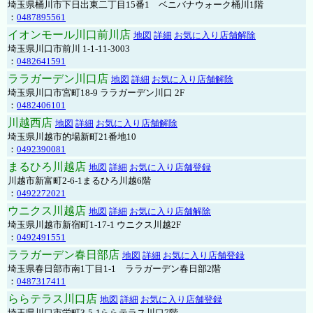
埼玉県桶川市下日出東二丁目15番1 ベニバナウォーク桶川1階
：
0487895561
イオンモール川口前川店
地図
詳細
お気に入り店舗解除
埼玉県川口市前川 1-1-11-3003
：
0482641591
ララガーデン川口店
地図
詳細
お気に入り店舗解除
埼玉県川口市宮町18-9 ララガーデン川口 2F
：
0482406101
川越西店
地図
詳細
お気に入り店舗解除
埼玉県川越市的場新町21番地10
：
0492390081
まるひろ川越店
地図
詳細
お気に入り店舗登録
川越市新富町2-6-1まるひろ川越6階
：
0492272021
ウニクス川越店
地図
詳細
お気に入り店舗解除
埼玉県川越市新宿町1-17-1 ウニクス川越2F
：
0492491551
ララガーデン春日部店
地図
詳細
お気に入り店舗登録
埼玉県春日部市南1丁目1-1 ララガーデン春日部2階
：
0487317411
ららテラス川口店
地図
詳細
お気に入り店舗登録
埼玉県川口市栄町3-5-1ららテラス川口7階