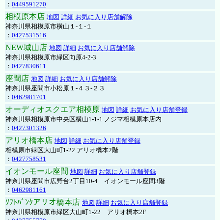
：
0449591270
相模原本店
地図
詳細
お気に入り店舗解除
神奈川県相模原市横山１-１-１
：
0427531516
NEW城山店
地図
詳細
お気に入り店舗解除
神奈川県相模原市緑区向原4-2-3
：
0427830611
座間店
地図
詳細
お気に入り店舗解除
神奈川県座間市小松原１-４３-２３
：
0462981701
オーディオスクエア相模原
地図
詳細
お気に入り店舗登録
神奈川県相模原市中央区横山1-1-1 ノジマ相模原本店内
：
0427301326
アリオ橋本店
地図
詳細
お気に入り店舗登録
相模原市緑区大山町1-22 アリオ橋本2階
：
0427758531
イオンモール座間
地図
詳細
お気に入り店舗登録
神奈川県座間市広野台2丁目10-4 イオンモール座間3階
：
0462981161
ｿﾌﾄﾊﾞﾝｸアリオ橋本店
地図
詳細
お気に入り店舗登録
神奈川県相模原市緑区大山町1-22 アリオ橋本2F