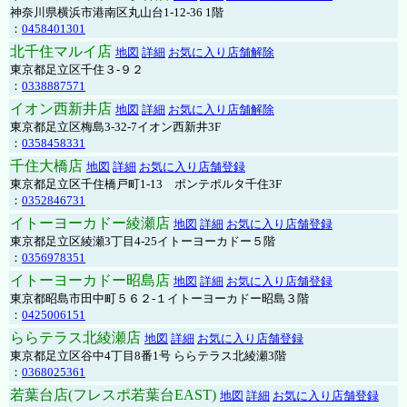
神奈川県横浜市港南区丸山台1-12-36 1階
：
0458401301
北千住マルイ店
地図
詳細
お気に入り店舗解除
東京都足立区千住３-９２
：
0338887571
イオン西新井店
地図
詳細
お気に入り店舗解除
東京都足立区梅島3-32-7イオン西新井3F
：
0358458331
千住大橋店
地図
詳細
お気に入り店舗登録
東京都足立区千住橋戸町1-13 ポンテポルタ千住3F
：
0352846731
イトーヨーカドー綾瀬店
地図
詳細
お気に入り店舗登録
東京都足立区綾瀬3丁目4-25イトーヨーカドー５階
：
0356978351
イトーヨーカドー昭島店
地図
詳細
お気に入り店舗登録
東京都昭島市田中町５６２-１イトーヨーカドー昭島３階
：
0425006151
ららテラス北綾瀬店
地図
詳細
お気に入り店舗登録
東京都足立区谷中4丁目8番1号 ららテラス北綾瀬3階
：
0368025361
若葉台店(フレスポ若葉台EAST)
地図
詳細
お気に入り店舗登録