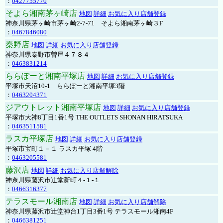
：
0427755770
そよら湘南茅ヶ崎店
地図
詳細
お気に入り店舗登録
神奈川県茅ヶ崎市茅ヶ崎2‐7‐71 そよら湘南茅ヶ崎３F
：
0467846080
秦野店
地図
詳細
お気に入り店舗登録
神奈川県秦野市曽屋４７８４
：
0463831214
ららぽーと湘南平塚店
地図
詳細
お気に入り店舗登録
平塚市天沼10-1 ららぽーと湘南平塚3階
：
0463204371
ジアウトレット湘南平塚店
地図
詳細
お気に入り店舗登録
平塚市大神8丁目1番1号 THE OUTLETS SHONAN HIRATSUKA
：
0463511581
ラスカ平塚店
地図
詳細
お気に入り店舗登録
平塚市宝町１－１ ラスカ平塚 4階
：
0463205581
藤沢店
地図
詳細
お気に入り店舗解除
神奈川県藤沢市辻堂新町４-１-１
：
0466316377
テラスモール湘南店
地図
詳細
お気に入り店舗解除
神奈川県藤沢市辻堂神台1丁目3番1号 テラスモール湘南4F
：
0466381251