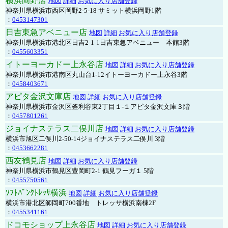
横浜岡野店
地図
詳細
お気に入り店舗登録
神奈川県横浜市西区岡野2-5-18 サミット横浜岡野1階
：
0453147301
日吉東急アベニュー店
地図
詳細
お気に入り店舗登録
神奈川県横浜市港北区日吉2-1-1日吉東急アベニュー 本館3階
：
0455603351
イトーヨーカドー上永谷店
地図
詳細
お気に入り店舗登録
神奈川県横浜市港南区丸山台1-12イトーヨーカドー上永谷3階
：
0458403671
アピタ金沢文庫店
地図
詳細
お気に入り店舗登録
神奈川県横浜市金沢区釜利谷東2丁目１-１アピタ金沢文庫３階
：
0457801261
ジョイナステラス二俣川店
地図
詳細
お気に入り店舗登録
横浜市旭区二俣川2-50-14ジョイナステラス二俣川 3階
：
0453662281
西友鶴見店
地図
詳細
お気に入り店舗登録
神奈川県横浜市鶴見区豊岡町2-1 鶴見フーガ１ 5階
：
0455750561
ｿﾌﾄﾊﾞﾝｸﾄﾚｯｻ横浜
地図
詳細
お気に入り店舗登録
横浜市港北区師岡町700番地 トレッサ横浜南棟2F
：
0455341161
ドコモショップ上永谷店
地図
詳細
お気に入り店舗登録