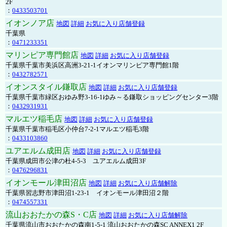
2F
：
0433503701
イオンノア店
地図
詳細
お気に入り店舗登録
千葉県
：
0471233351
マリンピア専門館店
地図
詳細
お気に入り店舗登録
千葉県千葉市美浜区高洲3-21-1イオンマリンピア専門館1階
：
0432782571
イオンスタイル鎌取店
地図
詳細
お気に入り店舗登録
千葉県千葉市緑区おゆみ野3-16-1ゆみ～る鎌取ショッピングセンター3階
：
0432931931
マルエツ稲毛店
地図
詳細
お気に入り店舗登録
千葉県千葉市稲毛区小仲台7-2-1マルエツ稲毛3階
：
0433103860
ユアエルム成田店
地図
詳細
お気に入り店舗登録
千葉県成田市公津の杜4-5-3 ユアエルム成田3F
：
0476296831
イオンモール津田沼店
地図
詳細
お気に入り店舗解除
千葉県習志野市津田沼1-23-1 イオンモール津田沼２階
：
0474557331
流山おおたかの森S・C店
地図
詳細
お気に入り店舗解除
千葉県流山市おおたかの森南1-5-1 流山おおたかの森SC ANNEX1 2F