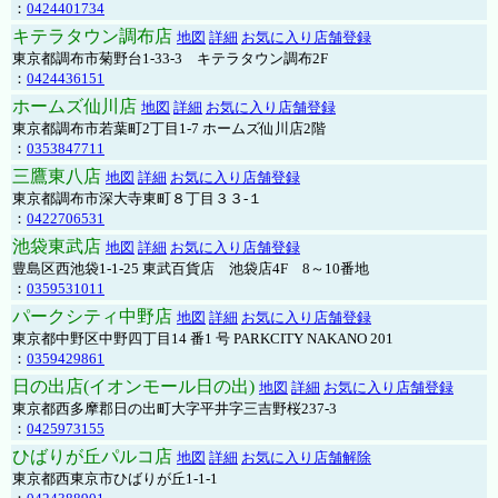
：
0424401734
キテラタウン調布店
地図
詳細
お気に入り店舗登録
東京都調布市菊野台1-33-3 キテラタウン調布2F
：
0424436151
ホームズ仙川店
地図
詳細
お気に入り店舗登録
東京都調布市若葉町2丁目1-7 ホームズ仙川店2階
：
0353847711
三鷹東八店
地図
詳細
お気に入り店舗登録
東京都調布市深大寺東町８丁目３３-１
：
0422706531
池袋東武店
地図
詳細
お気に入り店舗登録
豊島区西池袋1-1-25 東武百貨店 池袋店4F 8～10番地
：
0359531011
パークシティ中野店
地図
詳細
お気に入り店舗登録
東京都中野区中野四丁目14 番1 号 PARKCITY NAKANO 201
：
0359429861
日の出店(イオンモール日の出)
地図
詳細
お気に入り店舗登録
東京都西多摩郡日の出町大字平井字三吉野桜237-3
：
0425973155
ひばりが丘パルコ店
地図
詳細
お気に入り店舗解除
東京都西東京市ひばりが丘1-1-1