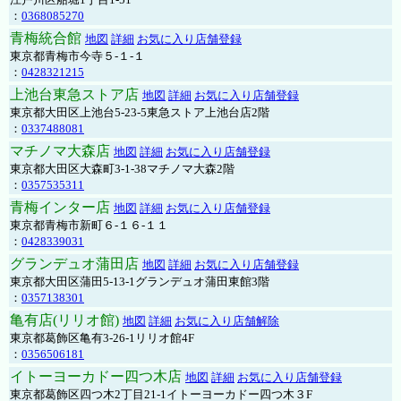
：
0368085270
青梅統合館
地図
詳細
お気に入り店舗登録
東京都青梅市今寺５-１-１
：
0428321215
上池台東急ストア店
地図
詳細
お気に入り店舗登録
東京都大田区上池台5-23-5東急ストア上池台店2階
：
0337488081
マチノマ大森店
地図
詳細
お気に入り店舗登録
東京都大田区大森町3-1-38マチノマ大森2階
：
0357535311
青梅インター店
地図
詳細
お気に入り店舗登録
東京都青梅市新町６-１６-１１
：
0428339031
グランデュオ蒲田店
地図
詳細
お気に入り店舗登録
東京都大田区蒲田5-13-1グランデュオ蒲田東館3階
：
0357138301
亀有店(リリオ館)
地図
詳細
お気に入り店舗解除
東京都葛飾区亀有3-26-1リリオ館4F
：
0356506181
イトーヨーカドー四つ木店
地図
詳細
お気に入り店舗登録
東京都葛飾区四つ木2丁目21-1イトーヨーカドー四つ木３F