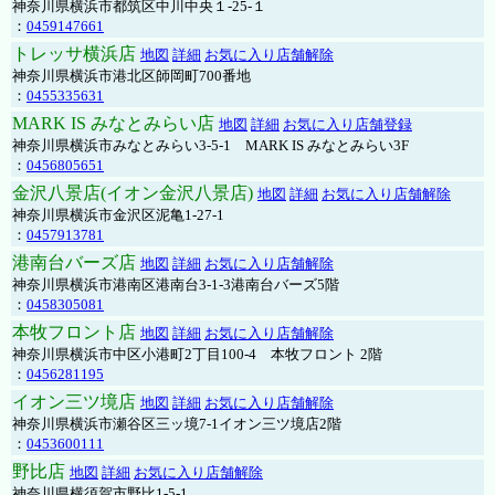
神奈川県横浜市都筑区中川中央１-25-１
：
0459147661
トレッサ横浜店
地図
詳細
お気に入り店舗解除
神奈川県横浜市港北区師岡町700番地
：
0455335631
MARK IS みなとみらい店
地図
詳細
お気に入り店舗登録
神奈川県横浜市みなとみらい3-5-1 MARK IS みなとみらい3F
：
0456805651
金沢八景店(イオン金沢八景店)
地図
詳細
お気に入り店舗解除
神奈川県横浜市金沢区泥亀1-27-1
：
0457913781
港南台バーズ店
地図
詳細
お気に入り店舗解除
神奈川県横浜市港南区港南台3-1-3港南台バーズ5階
：
0458305081
本牧フロント店
地図
詳細
お気に入り店舗解除
神奈川県横浜市中区小港町2丁目100-4 本牧フロント 2階
：
0456281195
イオン三ツ境店
地図
詳細
お気に入り店舗解除
神奈川県横浜市瀬谷区三ッ境7-1イオン三ツ境店2階
：
0453600111
野比店
地図
詳細
お気に入り店舗解除
神奈川県横須賀市野比1-5-1