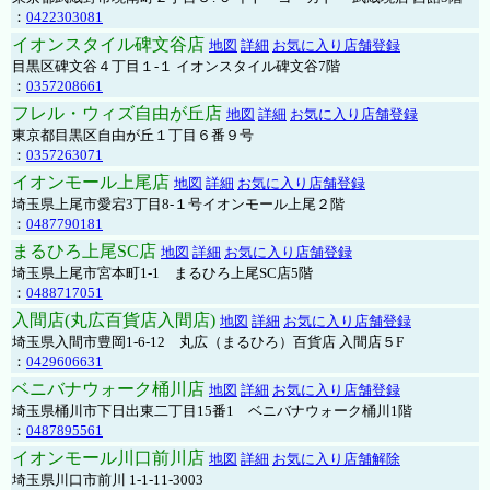
：
0422303081
イオンスタイル碑文谷店
地図
詳細
お気に入り店舗登録
目黒区碑文谷４丁目１-１ イオンスタイル碑文谷7階
：
0357208661
フレル・ウィズ自由が丘店
地図
詳細
お気に入り店舗登録
東京都目黒区自由が丘１丁目６番９号
：
0357263071
イオンモール上尾店
地図
詳細
お気に入り店舗登録
埼玉県上尾市愛宕3丁目8-１号イオンモール上尾２階
：
0487790181
まるひろ上尾SC店
地図
詳細
お気に入り店舗登録
埼玉県上尾市宮本町1-1 まるひろ上尾SC店5階
：
0488717051
入間店(丸広百貨店入間店)
地図
詳細
お気に入り店舗登録
埼玉県入間市豊岡1-6-12 丸広（まるひろ）百貨店 入間店５F
：
0429606631
ベニバナウォーク桶川店
地図
詳細
お気に入り店舗登録
埼玉県桶川市下日出東二丁目15番1 ベニバナウォーク桶川1階
：
0487895561
イオンモール川口前川店
地図
詳細
お気に入り店舗解除
埼玉県川口市前川 1-1-11-3003