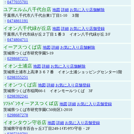
：
0477035701
ユアエルム八千代台店
地図
詳細
お気に入り店舗解除
千葉県八千代市八千代台東1丁目1-10 ３階
：
0474861191
イオン八千代緑が丘店
地図
詳細
お気に入り店舗登録
千葉県八千代市緑が丘２丁目１番３ イオン八千代緑が丘３F
：
0474804711
イーアスつくば店
地図
詳細
お気に入り店舗解除
茨城県つくば市研究学園5-19
：
0298687271
イオン土浦店
地図
詳細
お気に入り店舗解除
茨城県土浦市上高津３６７番 イオン土浦ショッピングセンター1階
：
0298355251
イオンつくば店
地図
詳細
お気に入り店舗登録
茨城県つくば市稲岡66-1 イオンモールつくば 3F
：
0298392241
ｿﾌﾄﾊﾞﾝｸイーアスつくば店
地図
詳細
お気に入り店舗登録
茨城県つくば市研究学園C50街区1-2010
：
0298687278
イオンタウン守谷店
地図
詳細
お気に入り店舗登録
茨城県守谷市百合ヶ丘3丁目249-1ｲｵﾝﾀｳﾝ守谷・2F
：
0297210701