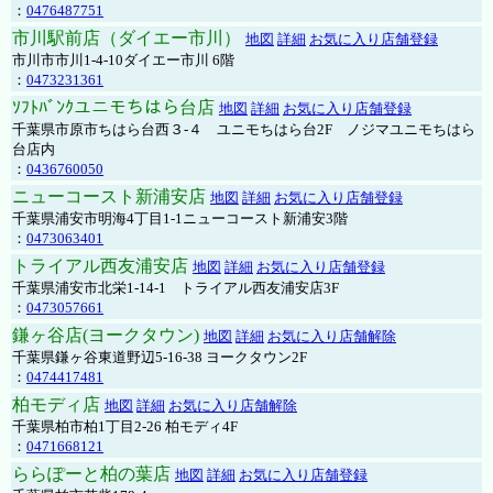
：
0476487751
市川駅前店（ダイエー市川）
地図
詳細
お気に入り店舗登録
市川市市川1-4-10ダイエー市川 6階
：
0473231361
ｿﾌﾄﾊﾞﾝｸユニモちはら台店
地図
詳細
お気に入り店舗登録
千葉県市原市ちはら台西３-４ ユニモちはら台2F ノジマユニモちはら
台店内
：
0436760050
ニューコースト新浦安店
地図
詳細
お気に入り店舗登録
千葉県浦安市明海4丁目1-1ニューコースト新浦安3階
：
0473063401
トライアル西友浦安店
地図
詳細
お気に入り店舗登録
千葉県浦安市北栄1-14-1 トライアル西友浦安店3F
：
0473057661
鎌ヶ谷店(ヨークタウン)
地図
詳細
お気に入り店舗解除
千葉県鎌ヶ谷東道野辺5-16-38 ヨークタウン2F
：
0474417481
柏モディ店
地図
詳細
お気に入り店舗解除
千葉県柏市柏1丁目2-26 柏モディ4F
：
0471668121
ららぽーと柏の葉店
地図
詳細
お気に入り店舗登録