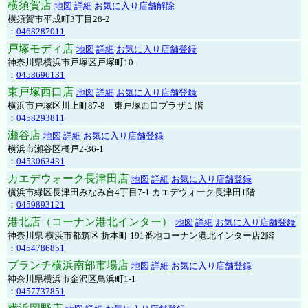
横須賀店
地図
詳細
お気に入り店舗解除
横須賀市平成町3丁目28-2
：
0468287011
戸塚モディ店
地図
詳細
お気に入り店舗登録
神奈川県横浜市戸塚区戸塚町10
：
0458696131
東戸塚西口店
地図
詳細
お気に入り店舗登録
横浜市戸塚区川上町87-8 東戸塚西口プラザ１階
：
0458293811
瀬谷店
地図
詳細
お気に入り店舗登録
横浜市瀬谷区橋戸2-36-1
：
0453063431
カエデウォーク長津田店
地図
詳細
お気に入り店舗登録
横浜市緑区長津田みなみ台4丁目7-1 カエデウォーク長津田1階
：
0459893121
港北店（コーナン港北インター）
地図
詳細
お気に入り店舗登録
神奈川県 横浜市都筑区 折本町 191番地コーナン港北インター店2階
：
0454786851
ブランチ横浜南部市場店
地図
詳細
お気に入り店舗登録
神奈川県横浜市金沢区鳥浜町1-1
：
0457737851