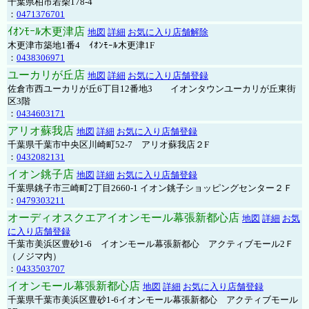
千葉県柏市若柴178-4
：
0471376701
ｲｵﾝﾓｰﾙ木更津店
地図
詳細
お気に入り店舗解除
木更津市築地1番4 ｲｵﾝﾓｰﾙ木更津1F
：
0438306971
ユーカリが丘店
地図
詳細
お気に入り店舗登録
佐倉市西ユーカリが丘6丁目12番地3 イオンタウンユーカリが丘東街
区3階
：
0434603171
アリオ蘇我店
地図
詳細
お気に入り店舗登録
千葉県千葉市中央区川崎町52-7 アリオ蘇我店２F
：
0432082131
イオン銚子店
地図
詳細
お気に入り店舗登録
千葉県銚子市三崎町2丁目2660-1 イオン銚子ショッピングセンター２Ｆ
：
0479303211
オーディオスクエアイオンモール幕張新都心店
地図
詳細
お気
に入り店舗登録
千葉市美浜区豊砂1-6 イオンモール幕張新都心 アクティブモール2Ｆ
（ノジマ内）
：
0433503707
イオンモール幕張新都心店
地図
詳細
お気に入り店舗登録
千葉県千葉市美浜区豊砂1-6イオンモール幕張新都心 アクティブモール