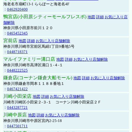
海老名市扇町13-1 ららぽーと海老名4F
：
0462920400
鴨宮店(小田原シティーモールフレスポ)
地図
詳細
お気に入り店
舗解除
神奈川県小田原市前川１２０
：
0465452345
宮前店
地図
詳細
お気に入り店舗解除
神奈川県川崎市宮前区馬絹1丁目9番地5号
：
0448718371
マルイファミリー溝口店
地図
詳細
お気に入り店舗解除
神奈川県川崎市高津区溝口１-４-１
：
0448222525
鎌倉店(コーナン鎌倉大船モール)
地図
詳細
お気に入り店舗解除
神奈川県鎌倉市岡本１１８８番地１
：
0467421422
川崎小田栄店
地図
詳細
お気に入り店舗解除
川崎市川崎区小田栄２‐３‐１ コーナン川崎小田栄店２Ｆ
：
0443287721
川崎中原店
地図
詳細
お気に入り店舗解除
神奈川県川崎市中原区宮内2-25-18
：
0447501711