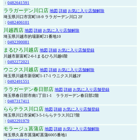
：
0482641591
ララガーデン川口店
地図
詳細
お気に入り店舗解除
埼玉県川口市宮町18-9 ララガーデン川口 2F
：
0482406101
川越西店
地図
詳細
お気に入り店舗解除
埼玉県川越市的場新町21番地10
：
0492390081
まるひろ川越店
地図
詳細
お気に入り店舗登録
川越市新富町2-6-1まるひろ川越6階
：
0492272021
ウニクス川越店
地図
詳細
お気に入り店舗解除
埼玉県川越市新宿町1-17-1 ウニクス川越2F
：
0492491551
ララガーデン春日部店
地図
詳細
お気に入り店舗登録
埼玉県春日部市南1丁目1-1 ララガーデン春日部2階
：
0487317411
ららテラス川口店
地図
詳細
お気に入り店舗登録
埼玉県川口市栄町3-5-1ららテラス川口7階
：
0482291979
モラージュ菖蒲店
地図
詳細
お気に入り店舗解除
埼玉県久喜市菖蒲町菖蒲6005番地1