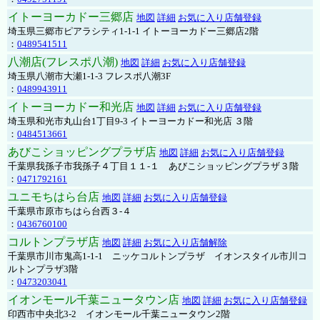
イトーヨーカドー三郷店
地図
詳細
お気に入り店舗登録
埼玉県三郷市ピアラシティ1-1-1 イトーヨーカドー三郷店2階
：
0489541511
八潮店(フレスポ八潮)
地図
詳細
お気に入り店舗登録
埼玉県八潮市大瀬1-1-3 フレスポ八潮3F
：
0489943911
イトーヨーカドー和光店
地図
詳細
お気に入り店舗登録
埼玉県和光市丸山台1丁目9-3 イトーヨーカドー和光店 ３階
：
0484513661
あびこショッピングプラザ店
地図
詳細
お気に入り店舗登録
千葉県我孫子市我孫子４丁目１１-１ あびこショッピングプラザ３階
：
0471792161
ユニモちはら台店
地図
詳細
お気に入り店舗登録
千葉県市原市ちはら台西３-４
：
0436760100
コルトンプラザ店
地図
詳細
お気に入り店舗解除
千葉県市川市鬼高1-1-1 ニッケコルトンプラザ イオンスタイル市川コ
ルトンプラザ3階
：
0473203041
イオンモール千葉ニュータウン店
地図
詳細
お気に入り店舗登録
印西市中央北3-2 イオンモール千葉ニュータウン2階