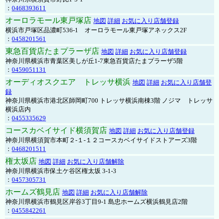
：
0468393611
オーロラモール東戸塚店
地図
詳細
お気に入り店舗登録
横浜市戸塚区品濃町536-1 オーロラモール東戸塚アネックス2F
：
0458201561
東急百貨店たまプラーザ店
地図
詳細
お気に入り店舗登録
神奈川県横浜市青葉区美しが丘1-7東急百貨店たまプラーザ5階
：
0459051131
オーディオスクエア トレッサ横浜
地図
詳細
お気に入り店舗登
録
神奈川県横浜市港北区師岡町700 トレッサ横浜南棟3階 ノジマ トレッサ
横浜店内
：
0455335629
コースカベイサイド横須賀店
地図
詳細
お気に入り店舗登録
神奈川県横須賀市本町２-１-１２コースカベイサイドストアーズ3階
：
0468201511
権太坂店
地図
詳細
お気に入り店舗解除
神奈川県横浜市保土ケ谷区権太坂 3-1-3
：
0457305731
ホームズ鶴見店
地図
詳細
お気に入り店舗解除
神奈川県横浜市鶴見区岸谷3丁目9-1 島忠ホームズ横浜鶴見店2階
：
0455842261