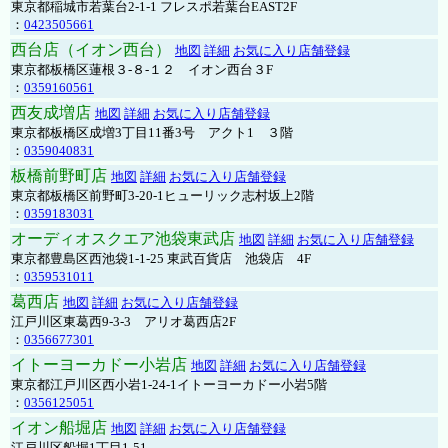
東京都稲城市若葉台2-1-1 フレスポ若葉台EAST2F
：
0423505661
西台店（イオン西台）
地図
詳細
お気に入り店舗登録
東京都板橋区蓮根３-８-１２ イオン西台３F
：
0359160561
西友成増店
地図
詳細
お気に入り店舗登録
東京都板橋区成増3丁目11番3号 アクト1 ３階
：
0359040831
板橋前野町店
地図
詳細
お気に入り店舗登録
東京都板橋区前野町3-20-1ヒューリック志村坂上2階
：
0359183031
オーディオスクエア池袋東武店
地図
詳細
お気に入り店舗登録
東京都豊島区西池袋1-1-25 東武百貨店 池袋店 4F
：
0359531011
葛西店
地図
詳細
お気に入り店舗登録
江戸川区東葛西9-3-3 アリオ葛西店2F
：
0356677301
イトーヨーカドー小岩店
地図
詳細
お気に入り店舗登録
東京都江戸川区西小岩1-24-1イトーヨーカドー小岩5階
：
0356125051
イオン船堀店
地図
詳細
お気に入り店舗登録
江戸川区船堀1丁目1-51