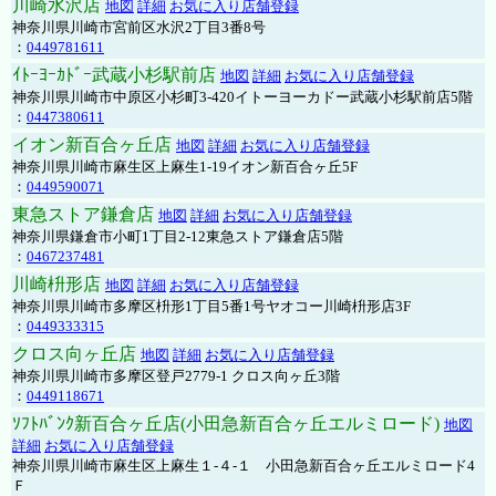
川崎水沢店
地図
詳細
お気に入り店舗登録
神奈川県川崎市宮前区水沢2丁目3番8号
：
0449781611
ｲﾄｰﾖｰｶﾄﾞｰ武蔵小杉駅前店
地図
詳細
お気に入り店舗登録
神奈川県川崎市中原区小杉町3-420イトーヨーカドー武蔵小杉駅前店5階
：
0447380611
イオン新百合ヶ丘店
地図
詳細
お気に入り店舗登録
神奈川県川崎市麻生区上麻生1-19イオン新百合ヶ丘5F
：
0449590071
東急ストア鎌倉店
地図
詳細
お気に入り店舗登録
神奈川県鎌倉市小町1丁目2-12東急ストア鎌倉店5階
：
0467237481
川崎枡形店
地図
詳細
お気に入り店舗登録
神奈川県川崎市多摩区枡形1丁目5番1号ヤオコー川崎枡形店3F
：
0449333315
クロス向ヶ丘店
地図
詳細
お気に入り店舗登録
神奈川県川崎市多摩区登戸2779-1 クロス向ヶ丘3階
：
0449118671
ｿﾌﾄﾊﾞﾝｸ新百合ヶ丘店(小田急新百合ヶ丘エルミロード)
地図
詳細
お気に入り店舗登録
神奈川県川崎市麻生区上麻生１-４-１ 小田急新百合ヶ丘エルミロード4
Ｆ