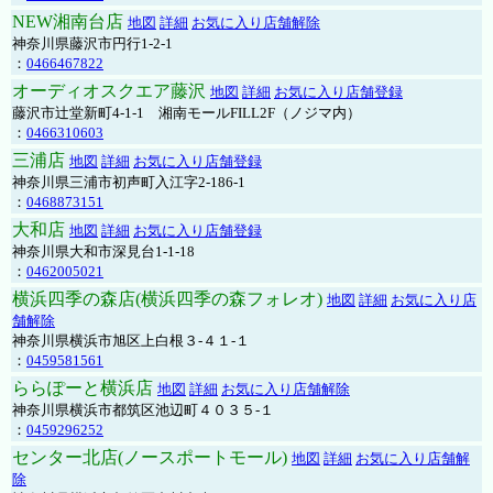
NEW湘南台店
地図
詳細
お気に入り店舗解除
神奈川県藤沢市円行1-2-1
：
0466467822
オーディオスクエア藤沢
地図
詳細
お気に入り店舗登録
藤沢市辻堂新町4-1-1 湘南モールFILL2F（ノジマ内）
：
0466310603
三浦店
地図
詳細
お気に入り店舗登録
神奈川県三浦市初声町入江字2-186-1
：
0468873151
大和店
地図
詳細
お気に入り店舗登録
神奈川県大和市深見台1-1-18
：
0462005021
横浜四季の森店(横浜四季の森フォレオ)
地図
詳細
お気に入り店
舗解除
神奈川県横浜市旭区上白根３-４１-１
：
0459581561
ららぽーと横浜店
地図
詳細
お気に入り店舗解除
神奈川県横浜市都筑区池辺町４０３５-１
：
0459296252
センター北店(ノースポートモール)
地図
詳細
お気に入り店舗解
除