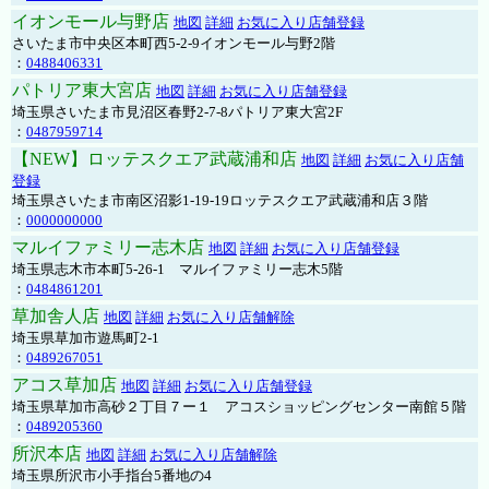
イオンモール与野店
地図
詳細
お気に入り店舗登録
さいたま市中央区本町西5-2-9イオンモール与野2階
：
0488406331
パトリア東大宮店
地図
詳細
お気に入り店舗登録
埼玉県さいたま市見沼区春野2-7-8パトリア東大宮2F
：
0487959714
【NEW】ロッテスクエア武蔵浦和店
地図
詳細
お気に入り店舗
登録
埼玉県さいたま市南区沼影1-19-19ロッテスクエア武蔵浦和店３階
：
0000000000
マルイファミリー志木店
地図
詳細
お気に入り店舗登録
埼玉県志木市本町5-26-1 マルイファミリー志木5階
：
0484861201
草加舎人店
地図
詳細
お気に入り店舗解除
埼玉県草加市遊馬町2-1
：
0489267051
アコス草加店
地図
詳細
お気に入り店舗登録
埼玉県草加市高砂２丁目７ー１ アコスショッピングセンター南館５階
：
0489205360
所沢本店
地図
詳細
お気に入り店舗解除
埼玉県所沢市小手指台5番地の4