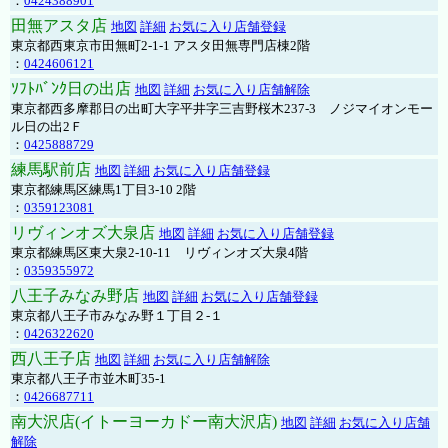
：
0424388901
田無アスタ店
地図
詳細
お気に入り店舗登録
東京都西東京市田無町2-1-1 アスタ田無専門店棟2階
：
0424606121
ｿﾌﾄﾊﾞﾝｸ日の出店
地図
詳細
お気に入り店舗解除
東京都西多摩郡日の出町大字平井字三吉野桜木237-3 ノジマイオンモー
ル日の出2Ｆ
：
0425888729
練馬駅前店
地図
詳細
お気に入り店舗登録
東京都練馬区練馬1丁目3-10 2階
：
0359123081
リヴィンオズ大泉店
地図
詳細
お気に入り店舗登録
東京都練馬区東大泉2-10-11 リヴィンオズ大泉4階
：
0359355972
八王子みなみ野店
地図
詳細
お気に入り店舗登録
東京都八王子市みなみ野１丁目２-１
：
0426322620
西八王子店
地図
詳細
お気に入り店舗解除
東京都八王子市並木町35-1
：
0426687711
南大沢店(イトーヨーカドー南大沢店)
地図
詳細
お気に入り店舗
解除