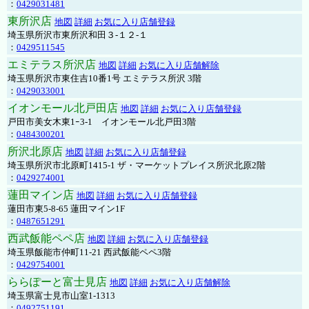
：
0429031481
東所沢店
地図
詳細
お気に入り店舗登録
埼玉県所沢市東所沢和田３-１２-１
：
0429511545
エミテラス所沢店
地図
詳細
お気に入り店舗解除
埼玉県所沢市東住吉10番1号 エミテラス所沢 3階
：
0429033001
イオンモール北戸田店
地図
詳細
お気に入り店舗登録
戸田市美女木東1ｰ3‐1 イオンモール北戸田3階
：
0484300201
所沢北原店
地図
詳細
お気に入り店舗登録
埼玉県所沢市北原町1415-1 ザ・マーケットプレイス所沢北原2階
：
0429274001
蓮田マイン店
地図
詳細
お気に入り店舗登録
蓮田市東5-8-65 蓮田マイン1F
：
0487651291
西武飯能ペペ店
地図
詳細
お気に入り店舗登録
埼玉県飯能市仲町11-21 西武飯能ペペ3階
：
0429754001
ららぽーと富士見店
地図
詳細
お気に入り店舗解除
埼玉県富士見市山室1-1313
：
0492751191