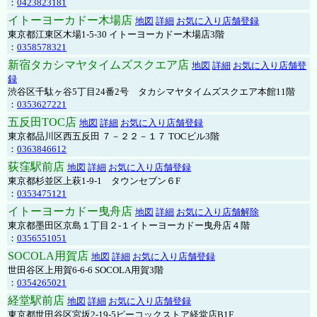
：
0423823181
イトーヨーカドー木場店
地図
詳細
お気に入り店舗登録
東京都江東区木場1-5-30 イトーヨーカドー木場店3階
：
0358578321
新宿タカシマヤタイムズスクエア店
地図
詳細
お気に入り店舗登
録
渋谷区千駄ヶ谷5丁目24番2号 タカシマヤタイムズスクエア本館11階
：
0353627221
五反田TOC店
地図
詳細
お気に入り店舗登録
東京都品川区西五反田 ７－２２－１７ TOCビル3階
：
0363846612
荻窪駅前店
地図
詳細
お気に入り店舗登録
東京都杉並区上萩1-9-1 タウンセブン６F
：
0353475121
イトーヨーカドー曳舟店
地図
詳細
お気に入り店舗解除
東京都墨田区京島１丁目２-１イトーヨーカドー曳舟店４階
：
0356551051
SOCOLA用賀店
地図
詳細
お気に入り店舗登録
世田谷区上用賀6-6-6 SOCOLA用賀3階
：
0354265021
経堂駅前店
地図
詳細
お気に入り店舗登録
東京都世田谷区宮坂2-19-5ピーコックストア経堂店B1F