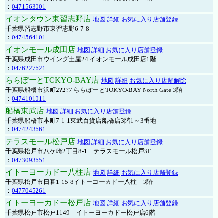
：
0471563001
イオンタウン東習志野店
地図
詳細
お気に入り店舗登録
千葉県習志野市東習志野6-7-8
：
0474564101
イオンモール成田店
地図
詳細
お気に入り店舗登録
千葉県成田市ウイング土屋24 イオンモール成田店1階
：
0476227621
ららぽーとTOKYO-BAY店
地図
詳細
お気に入り店舗解除
千葉県船橋市浜町2?2?7 ららぽーとTOKYO-BAY North Gate 3階
：
0474101011
船橋東武店
地図
詳細
お気に入り店舗登録
千葉県船橋市本町7-1-1東武百貨店船橋店3階1～3番地
：
0474243661
テラスモール松戸店
地図
詳細
お気に入り店舗登録
千葉県松戸市八ケ崎2丁目8-1 テラスモール松戸3F
：
0473093651
イトーヨーカドー八柱店
地図
詳細
お気に入り店舗登録
千葉県松戸市日暮1-15-8イトーヨーカドー八柱 3階
：
0477045261
イトーヨーカドー松戸店
地図
詳細
お気に入り店舗登録
千葉県松戸市松戸1149 イトーヨーカドー松戸店6階