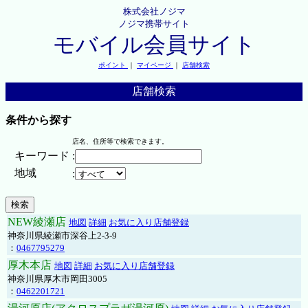
株式会社ノジマ
ノジマ携帯サイト
モバイル会員サイト
ポイント
｜
マイページ
｜
店舗検索
店舗検索
条件から探す
店名、住所等で検索できます。
キーワード
:
地域
:
NEW綾瀬店
地図
詳細
お気に入り店舗登録
神奈川県綾瀬市深谷上2-3-9
：
0467795279
厚木本店
地図
詳細
お気に入り店舗登録
神奈川県厚木市岡田3005
：
0462201721