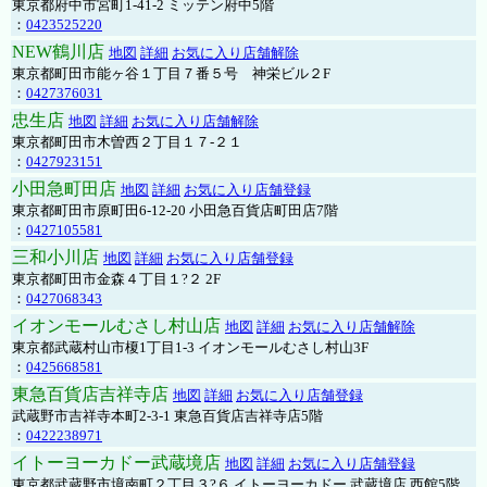
東京都府中市宮町1-41-2 ミッテン府中5階
：
0423525220
NEW鶴川店
地図
詳細
お気に入り店舗解除
東京都町田市能ヶ谷１丁目７番５号 神栄ビル２F
：
0427376031
忠生店
地図
詳細
お気に入り店舗解除
東京都町田市木曽西２丁目１７-２１
：
0427923151
小田急町田店
地図
詳細
お気に入り店舗登録
東京都町田市原町田6-12-20 小田急百貨店町田店7階
：
0427105581
三和小川店
地図
詳細
お気に入り店舗登録
東京都町田市金森４丁目１?２ 2F
：
0427068343
イオンモールむさし村山店
地図
詳細
お気に入り店舗解除
東京都武蔵村山市榎1丁目1-3 イオンモールむさし村山3F
：
0425668581
東急百貨店吉祥寺店
地図
詳細
お気に入り店舗登録
武蔵野市吉祥寺本町2-3-1 東急百貨店吉祥寺店5階
：
0422238971
イトーヨーカドー武蔵境店
地図
詳細
お気に入り店舗登録
東京都武蔵野市境南町２丁目３?６ イトーヨーカドー 武蔵境店 西館5階