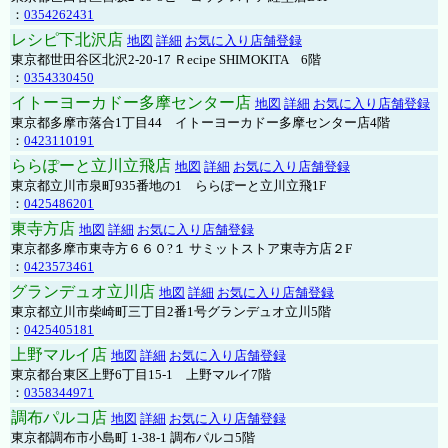
：
0354262431
レシピ下北沢店
地図
詳細
お気に入り店舗登録
東京都世田谷区北沢2-20-17 Ｒecipe SHIMOKITA 6階
：
0354330450
イトーヨーカドー多摩センター店
地図
詳細
お気に入り店舗登録
東京都多摩市落合1丁目44 イトーヨーカドー多摩センター店4階
：
0423110191
ららぽーと立川立飛店
地図
詳細
お気に入り店舗登録
東京都立川市泉町935番地の1 ららぽーと立川立飛1F
：
0425486201
東寺方店
地図
詳細
お気に入り店舗登録
東京都多摩市東寺方６６０?１ サミットストア東寺方店２F
：
0423573461
グランデュオ立川店
地図
詳細
お気に入り店舗登録
東京都立川市柴崎町三丁目2番1号グランデュオ立川5階
：
0425405181
上野マルイ店
地図
詳細
お気に入り店舗登録
東京都台東区上野6丁目15-1 上野マルイ7階
：
0358344971
調布パルコ店
地図
詳細
お気に入り店舗登録
東京都調布市小島町 1-38-1 調布パルコ5階