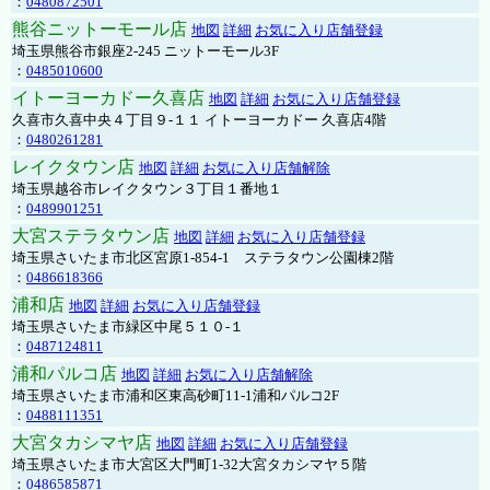
：
0480872501
熊谷ニットーモール店
地図
詳細
お気に入り店舗登録
埼玉県熊谷市銀座2-245 ニットーモール3F
：
0485010600
イトーヨーカドー久喜店
地図
詳細
お気に入り店舗登録
久喜市久喜中央４丁目９-１１ イトーヨーカドー 久喜店4階
：
0480261281
レイクタウン店
地図
詳細
お気に入り店舗解除
埼玉県越谷市レイクタウン３丁目１番地１
：
0489901251
大宮ステラタウン店
地図
詳細
お気に入り店舗登録
埼玉県さいたま市北区宮原1-854-1 ステラタウン公園棟2階
：
0486618366
浦和店
地図
詳細
お気に入り店舗登録
埼玉県さいたま市緑区中尾５１０-１
：
0487124811
浦和パルコ店
地図
詳細
お気に入り店舗解除
埼玉県さいたま市浦和区東高砂町11-1浦和パルコ2F
：
0488111351
大宮タカシマヤ店
地図
詳細
お気に入り店舗登録
埼玉県さいたま市大宮区大門町1-32大宮タカシマヤ５階
：
0486585871