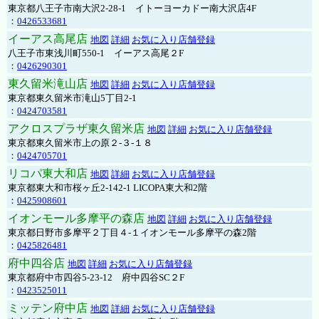
東京都八王子市南大沢2-28-1 イトーヨーカドー南大沢店4F
：
0426533681
イーアス高尾店
地図
詳細
お気に入り店舗登録
八王子市東浅川町550-1 イーアス高尾２F
：
0426290301
東久留米滝山店
地図
詳細
お気に入り店舗登録
東京都東久留米市滝山5丁目2-1
：
0424703581
アクロスプラザ東久留米店
地図
詳細
お気に入り店舗登録
東京都東久留米市上の原２-３-１８
：
0424705701
リコパ東大和店
地図
詳細
お気に入り店舗登録
東京都東大和市桜ヶ丘2-142-1 LICOPA東大和2階
：
0425908601
イオンモール多摩平の森店
地図
詳細
お気に入り店舗登録
東京都日野市多摩平２丁目４-１イオンモール多摩平の森2階
：
0425826481
府中四谷店
地図
詳細
お気に入り店舗登録
東京都府中市四谷5-23-12 府中四谷SC２F
：
0423525011
ミッテン府中店
地図
詳細
お気に入り店舗登録