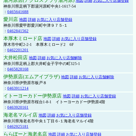
湯河原店(アクロスプラザ湯河原)
地図
詳細
お気に入り店舗登録
神奈川県足柄下郡湯河原町中央1-1617-54
：
0465641688
愛川店
地図
詳細
お気に入り店舗登録
神奈川県愛甲郡愛川町中津９７５-１
：
0462841562
本厚木ミロード店
地図
詳細
お気に入り店舗登録
厚木市中町2-2-1 本厚木ミロード2 6F
：
0462201201
大井松田店
地図
詳細
お気に入り店舗解除
神奈川県足柄上郡大井町金子字中の町325-1
：
0465828168
伊勢原店(エムアイプラザ)
地図
詳細
お気に入り店舗解除
神奈川県伊勢原市板戸８
：
0463911214
イトーヨーカドー伊勢原店
地図
詳細
お気に入り店舗登録
神奈川県伊勢原市桜台1-8-1 イトーヨーカドー伊勢原4階
：
0463920161
海老名マルイ店
地図
詳細
お気に入り店舗登録
神奈川県海老名市中央１丁目６-１海老名マルイ4階
：
0462925181
ららぽーと海老名店
地図
詳細
お気に入り店舗登録