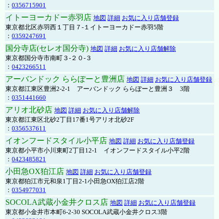
：
0356715901
イトーヨーカドー赤羽店
地図
詳細
お気に入り店舗登録
東京都北区赤羽西１丁目７-１イトーヨーカドー赤羽5階
：
0359247691
国分寺店(セレオ国分寺)
地図
詳細
お気に入り店舗解除
東京都国分寺市南町３-２０-３
：
0423266511
アーバンドック ららぽーと豊洲店
地図
詳細
お気に入り店舗登録
東京都江東区豊洲2-2-1 アーバンドック ららぽーと豊洲３ 3階
：
0351441660
アリオ北砂店
地図
詳細
お気に入り店舗解除
東京都江東区北砂2丁目17番1号アリオ北砂2F
：
0356537611
イオンフードスタイル小平店
地図
詳細
お気に入り店舗登録
東京都小平市小川東町2丁目12-1 イオンフードスタイル小平2階
：
0423485821
小田急OX狛江店
地図
詳細
お気に入り店舗登録
東京都狛江市元和泉1丁目2-1小田急OX狛江店2階
：
0354977031
SOCOLA武蔵小金井クロス店
地図
詳細
お気に入り店舗登録
東京都小金井市本町6-2-30 SOCOLA武蔵小金井クロス3階