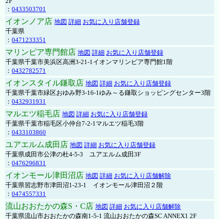
2F
：
0433503701
イオンノア店
地図
詳細
お気に入り店舗登録
千葉県
：
0471233351
マリンピア専門館店
地図
詳細
お気に入り店舗登録
千葉県千葉市美浜区高洲3-21-1イオンマリンピア専門館1階
：
0432782571
イオンスタイル鎌取店
地図
詳細
お気に入り店舗登録
千葉県千葉市緑区おゆみ野3-16-1ゆみ～る鎌取ショッピングセンター3階
：
0432931931
マルエツ稲毛店
地図
詳細
お気に入り店舗登録
千葉県千葉市稲毛区小仲台7-2-1マルエツ稲毛3階
：
0433103860
ユアエルム成田店
地図
詳細
お気に入り店舗登録
千葉県成田市公津の杜4-5-3 ユアエルム成田3F
：
0476296831
イオンモール津田沼店
地図
詳細
お気に入り店舗解除
千葉県習志野市津田沼1-23-1 イオンモール津田沼２階
：
0474557331
流山おおたかの森S・C店
地図
詳細
お気に入り店舗解除
千葉県流山市おおたかの森南1-5-1 流山おおたかの森SC ANNEX1 2F