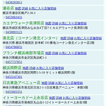
：
0458293811
瀬谷店
地図
詳細
お気に入り店舗登録
横浜市瀬谷区橋戸2-36-1
：
0453063431
カエデウォーク長津田店
地図
詳細
お気に入り店舗登録
横浜市緑区長津田みなみ台4丁目7-1 カエデウォーク長津田1階
：
0459893121
港北店（コーナン港北インター）
地図
詳細
お気に入り店舗登録
神奈川県 横浜市都筑区 折本町 191番地コーナン港北インター店2階
：
0454786851
ブランチ横浜南部市場店
地図
詳細
お気に入り店舗登録
神奈川県横浜市金沢区鳥浜町1-1
：
0457737851
横浜岡野店
地図
詳細
お気に入り店舗登録
神奈川県横浜市西区岡野2-5-18 サミット横浜岡野1階
：
0453147301
日吉東急アベニュー店
地図
詳細
お気に入り店舗登録
神奈川県横浜市港北区日吉2-1-1日吉東急アベニュー 本館3階
：
0455603351
イトーヨーカドー上永谷店
地図
詳細
お気に入り店舗登録
神奈川県横浜市港南区丸山台1-12イトーヨーカドー上永谷3階