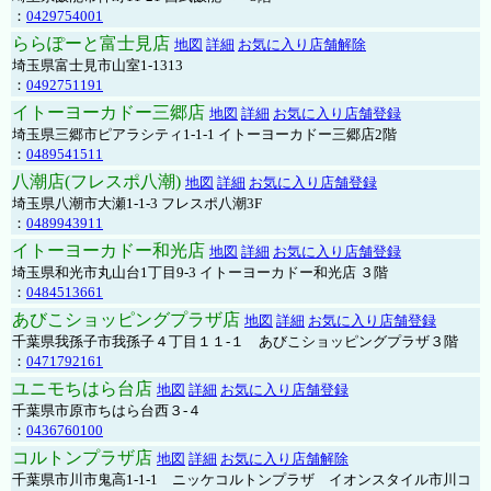
：
0429754001
ららぽーと富士見店
地図
詳細
お気に入り店舗解除
埼玉県富士見市山室1-1313
：
0492751191
イトーヨーカドー三郷店
地図
詳細
お気に入り店舗登録
埼玉県三郷市ピアラシティ1-1-1 イトーヨーカドー三郷店2階
：
0489541511
八潮店(フレスポ八潮)
地図
詳細
お気に入り店舗登録
埼玉県八潮市大瀬1-1-3 フレスポ八潮3F
：
0489943911
イトーヨーカドー和光店
地図
詳細
お気に入り店舗登録
埼玉県和光市丸山台1丁目9-3 イトーヨーカドー和光店 ３階
：
0484513661
あびこショッピングプラザ店
地図
詳細
お気に入り店舗登録
千葉県我孫子市我孫子４丁目１１-１ あびこショッピングプラザ３階
：
0471792161
ユニモちはら台店
地図
詳細
お気に入り店舗登録
千葉県市原市ちはら台西３-４
：
0436760100
コルトンプラザ店
地図
詳細
お気に入り店舗解除
千葉県市川市鬼高1-1-1 ニッケコルトンプラザ イオンスタイル市川コ