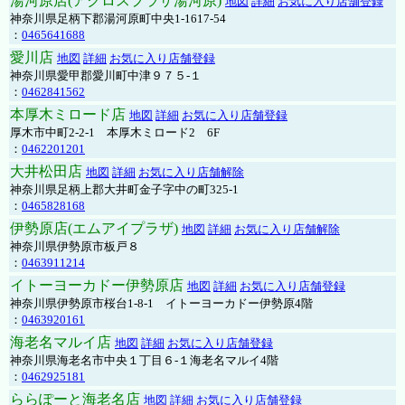
湯河原店(アクロスプラザ湯河原)
地図
詳細
お気に入り店舗登録
神奈川県足柄下郡湯河原町中央1-1617-54
：
0465641688
愛川店
地図
詳細
お気に入り店舗登録
神奈川県愛甲郡愛川町中津９７５-１
：
0462841562
本厚木ミロード店
地図
詳細
お気に入り店舗登録
厚木市中町2-2-1 本厚木ミロード2 6F
：
0462201201
大井松田店
地図
詳細
お気に入り店舗解除
神奈川県足柄上郡大井町金子字中の町325-1
：
0465828168
伊勢原店(エムアイプラザ)
地図
詳細
お気に入り店舗解除
神奈川県伊勢原市板戸８
：
0463911214
イトーヨーカドー伊勢原店
地図
詳細
お気に入り店舗登録
神奈川県伊勢原市桜台1-8-1 イトーヨーカドー伊勢原4階
：
0463920161
海老名マルイ店
地図
詳細
お気に入り店舗登録
神奈川県海老名市中央１丁目６-１海老名マルイ4階
：
0462925181
ららぽーと海老名店
地図
詳細
お気に入り店舗登録