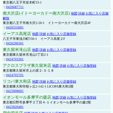
東京都八王子市並木町35-1
：
0426687711
南大沢店(イトーヨーカドー南大沢店)
地図
詳細
お気に入り店舗
解除
東京都八王子市南大沢2-28-1 イトーヨーカドー南大沢店4F
：
0426533681
イーアス高尾店
地図
詳細
お気に入り店舗登録
八王子市東浅川町550-1 イーアス高尾２F
：
0426290301
東久留米滝山店
地図
詳細
お気に入り店舗登録
東京都東久留米市滝山5丁目2-1
：
0424703581
アクロスプラザ東久留米店
地図
詳細
お気に入り店舗登録
東京都東久留米市上の原２-３-１８
：
0424705701
リコパ東大和店
地図
詳細
お気に入り店舗登録
東京都東大和市桜ヶ丘2-142-1 LICOPA東大和2階
：
0425908601
イオンモール多摩平の森店
地図
詳細
お気に入り店舗登録
東京都日野市多摩平２丁目４-１イオンモール多摩平の森2階
：
0425826481