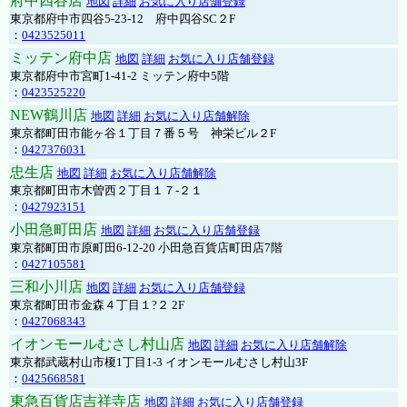
府中四谷店
地図
詳細
お気に入り店舗登録
東京都府中市四谷5-23-12 府中四谷SC２F
：
0423525011
ミッテン府中店
地図
詳細
お気に入り店舗登録
東京都府中市宮町1-41-2 ミッテン府中5階
：
0423525220
NEW鶴川店
地図
詳細
お気に入り店舗解除
東京都町田市能ヶ谷１丁目７番５号 神栄ビル２F
：
0427376031
忠生店
地図
詳細
お気に入り店舗解除
東京都町田市木曽西２丁目１７-２１
：
0427923151
小田急町田店
地図
詳細
お気に入り店舗登録
東京都町田市原町田6-12-20 小田急百貨店町田店7階
：
0427105581
三和小川店
地図
詳細
お気に入り店舗登録
東京都町田市金森４丁目１?２ 2F
：
0427068343
イオンモールむさし村山店
地図
詳細
お気に入り店舗解除
東京都武蔵村山市榎1丁目1-3 イオンモールむさし村山3F
：
0425668581
東急百貨店吉祥寺店
地図
詳細
お気に入り店舗登録