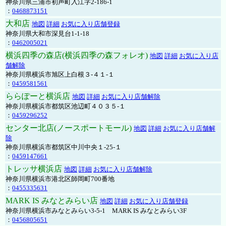
神奈川県三浦市初声町入江字2-186-1
：
0468873151
大和店
地図
詳細
お気に入り店舗登録
神奈川県大和市深見台1-1-18
：
0462005021
横浜四季の森店(横浜四季の森フォレオ)
地図
詳細
お気に入り店
舗解除
神奈川県横浜市旭区上白根３-４１-１
：
0459581561
ららぽーと横浜店
地図
詳細
お気に入り店舗解除
神奈川県横浜市都筑区池辺町４０３５-１
：
0459296252
センター北店(ノースポートモール)
地図
詳細
お気に入り店舗解
除
神奈川県横浜市都筑区中川中央１-25-１
：
0459147661
トレッサ横浜店
地図
詳細
お気に入り店舗解除
神奈川県横浜市港北区師岡町700番地
：
0455335631
MARK IS みなとみらい店
地図
詳細
お気に入り店舗登録
神奈川県横浜市みなとみらい3-5-1 MARK IS みなとみらい3F
：
0456805651