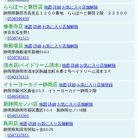
ららぽーと磐田店
地図
詳細
お気に入り店舗解除
静岡県磐田市高見丘１２００番地 ららぽーと磐田２階 ２２３００
：
0538590450
修善寺店
地図
詳細
お気に入り店舗解除
伊豆市瓜生野1
：
0558741511
御殿場店
地図
詳細
お気に入り店舗解除
静岡県御殿場市新橋914-1
：
0550701411
清水店(ベイドリーム清水)
地図
詳細
お気に入り店舗解除
静岡県静岡市清水区駒越北町８番１号ベイドリーム清水２Ｆ
：
0543370121
イトーヨーカドー静岡店
地図
詳細
お気に入り店舗登録
静岡市駿河区曲金3-1-5 イトーヨーカドー静岡２階
：
0546545631
新静岡セノバ店
地図
詳細
お気に入り店舗解除
静岡県静岡市葵区鷹匠1-1-1 新静岡セノバ4階
：
0546533301
島田店
地図
詳細
お気に入り店舗解除
静岡県島田市阿知ヶ谷63-29
：
0547337811