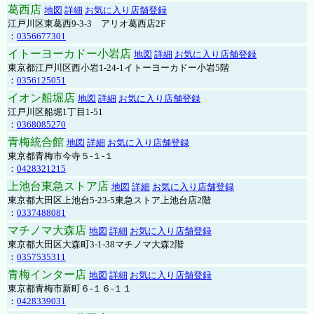
葛西店
地図
詳細
お気に入り店舗登録
江戸川区東葛西9-3-3 アリオ葛西店2F
：
0356677301
イトーヨーカドー小岩店
地図
詳細
お気に入り店舗登録
東京都江戸川区西小岩1-24-1イトーヨーカドー小岩5階
：
0356125051
イオン船堀店
地図
詳細
お気に入り店舗登録
江戸川区船堀1丁目1-51
：
0368085270
青梅統合館
地図
詳細
お気に入り店舗登録
東京都青梅市今寺５-１-１
：
0428321215
上池台東急ストア店
地図
詳細
お気に入り店舗登録
東京都大田区上池台5-23-5東急ストア上池台店2階
：
0337488081
マチノマ大森店
地図
詳細
お気に入り店舗登録
東京都大田区大森町3-1-38マチノマ大森2階
：
0357535311
青梅インター店
地図
詳細
お気に入り店舗登録
東京都青梅市新町６-１６-１１
：
0428339031