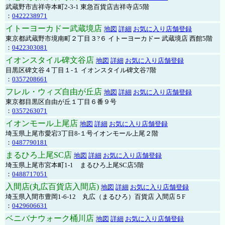
武蔵野市吉祥寺本町2-3-1 東急百貨店吉祥寺店5階
：
0422238971
イトーヨーカドー武蔵境店
地図
詳細
お気に入り店舗登録
東京都武蔵野市境南町２丁目３?６ イトーヨーカドー 武蔵境店 西館5階
：
0422303081
イオンスタイル碑文谷店
地図
詳細
お気に入り店舗登録
目黒区碑文谷４丁目１-１ イオンスタイル碑文谷7階
：
0357208661
フレル・ウィズ自由が丘店
地図
詳細
お気に入り店舗登録
東京都目黒区自由が丘１丁目６番９号
：
0357263071
イオンモール上尾店
地図
詳細
お気に入り店舗登録
埼玉県上尾市愛宕3丁目8-１号イオンモール上尾２階
：
0487790181
まるひろ上尾SC店
地図
詳細
お気に入り店舗登録
埼玉県上尾市宮本町1-1 まるひろ上尾SC店5階
：
0488717051
入間店(丸広百貨店入間店)
地図
詳細
お気に入り店舗登録
埼玉県入間市豊岡1-6-12 丸広（まるひろ）百貨店 入間店５F
：
0429606631
ベニバナウォーク桶川店
地図
詳細
お気に入り店舗登録