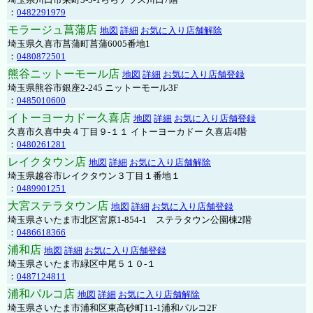
：
0482291979
モラージュ菖蒲店
地図
詳細
お気に入り店舗解除
埼玉県久喜市菖蒲町菖蒲6005番地1
：
0480872501
熊谷ニットーモール店
地図
詳細
お気に入り店舗登録
埼玉県熊谷市銀座2-245 ニットーモール3F
：
0485010600
イトーヨーカドー久喜店
地図
詳細
お気に入り店舗登録
久喜市久喜中央４丁目９-１１ イトーヨーカドー 久喜店4階
：
0480261281
レイクタウン店
地図
詳細
お気に入り店舗解除
埼玉県越谷市レイクタウン３丁目１番地１
：
0489901251
大宮ステラタウン店
地図
詳細
お気に入り店舗登録
埼玉県さいたま市北区宮原1-854-1 ステラタウン公園棟2階
：
0486618366
浦和店
地図
詳細
お気に入り店舗登録
埼玉県さいたま市緑区中尾５１０-１
：
0487124811
浦和パルコ店
地図
詳細
お気に入り店舗解除
埼玉県さいたま市浦和区東高砂町11-1浦和パルコ2F