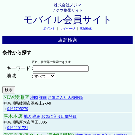
株式会社ノジマ
ノジマ携帯サイト
モバイル会員サイト
ポイント
｜
マイページ
｜
店舗検索
店舗検索
条件から探す
店名、住所等で検索できます。
キーワード
:
地域
:
NEW綾瀬店
地図
詳細
お気に入り店舗登録
神奈川県綾瀬市深谷上2-3-9
：
0467795279
厚木本店
地図
詳細
お気に入り店舗登録
神奈川県厚木市岡田3005
：
0462201721