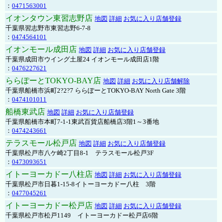
：
0471563001
イオンタウン東習志野店
地図
詳細
お気に入り店舗登録
千葉県習志野市東習志野6-7-8
：
0474564101
イオンモール成田店
地図
詳細
お気に入り店舗登録
千葉県成田市ウイング土屋24 イオンモール成田店1階
：
0476227621
ららぽーとTOKYO-BAY店
地図
詳細
お気に入り店舗解除
千葉県船橋市浜町2?2?7 ららぽーとTOKYO-BAY North Gate 3階
：
0474101011
船橋東武店
地図
詳細
お気に入り店舗登録
千葉県船橋市本町7-1-1東武百貨店船橋店3階1～3番地
：
0474243661
テラスモール松戸店
地図
詳細
お気に入り店舗登録
千葉県松戸市八ケ崎2丁目8-1 テラスモール松戸3F
：
0473093651
イトーヨーカドー八柱店
地図
詳細
お気に入り店舗登録
千葉県松戸市日暮1-15-8イトーヨーカドー八柱 3階
：
0477045261
イトーヨーカドー松戸店
地図
詳細
お気に入り店舗登録
千葉県松戸市松戸1149 イトーヨーカドー松戸店6階