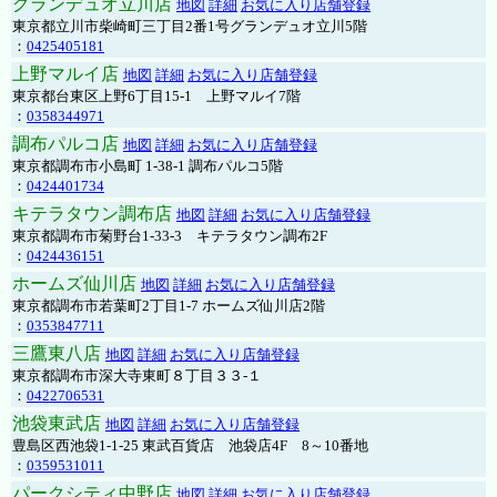
グランデュオ立川店
地図
詳細
お気に入り店舗登録
東京都立川市柴崎町三丁目2番1号グランデュオ立川5階
：
0425405181
上野マルイ店
地図
詳細
お気に入り店舗登録
東京都台東区上野6丁目15-1 上野マルイ7階
：
0358344971
調布パルコ店
地図
詳細
お気に入り店舗登録
東京都調布市小島町 1-38-1 調布パルコ5階
：
0424401734
キテラタウン調布店
地図
詳細
お気に入り店舗登録
東京都調布市菊野台1-33-3 キテラタウン調布2F
：
0424436151
ホームズ仙川店
地図
詳細
お気に入り店舗登録
東京都調布市若葉町2丁目1-7 ホームズ仙川店2階
：
0353847711
三鷹東八店
地図
詳細
お気に入り店舗登録
東京都調布市深大寺東町８丁目３３-１
：
0422706531
池袋東武店
地図
詳細
お気に入り店舗登録
豊島区西池袋1-1-25 東武百貨店 池袋店4F 8～10番地
：
0359531011
パークシティ中野店
地図
詳細
お気に入り店舗登録