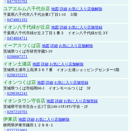
：
0477035701
ユアエルム八千代台店
地図
詳細
お気に入り店舗解除
千葉県八千代市八千代台東1丁目1-10 ３階
：
0474861191
イオン八千代緑が丘店
地図
詳細
お気に入り店舗登録
千葉県八千代市緑が丘２丁目１番３ イオン八千代緑が丘３F
：
0474804711
イーアスつくば店
地図
詳細
お気に入り店舗解除
茨城県つくば市研究学園5-19
：
0298687271
イオン土浦店
地図
詳細
お気に入り店舗解除
茨城県土浦市上高津３６７番 イオン土浦ショッピングセンター1階
：
0298355251
イオンつくば店
地図
詳細
お気に入り店舗登録
茨城県つくば市稲岡66-1 イオンモールつくば 3F
：
0298392241
イオンタウン守谷店
地図
詳細
お気に入り店舗登録
茨城県守谷市百合ヶ丘3丁目249-1ｲｵﾝﾀｳﾝ守谷・2F
：
0297210701
伊東店
地図
詳細
お気に入り店舗解除
静岡県伊東市鎌田１２８８-１
：
0557353001