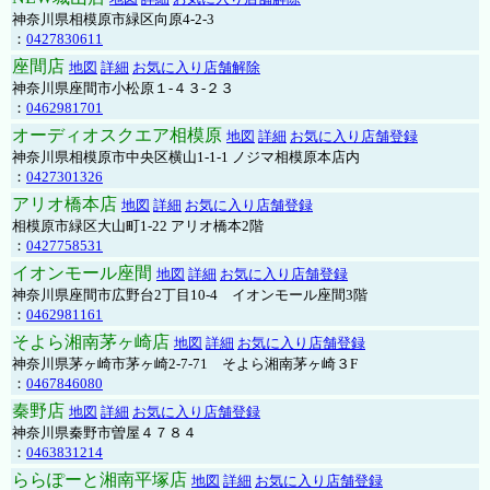
神奈川県相模原市緑区向原4-2-3
：
0427830611
座間店
地図
詳細
お気に入り店舗解除
神奈川県座間市小松原１-４３-２３
：
0462981701
オーディオスクエア相模原
地図
詳細
お気に入り店舗登録
神奈川県相模原市中央区横山1-1-1 ノジマ相模原本店内
：
0427301326
アリオ橋本店
地図
詳細
お気に入り店舗登録
相模原市緑区大山町1-22 アリオ橋本2階
：
0427758531
イオンモール座間
地図
詳細
お気に入り店舗登録
神奈川県座間市広野台2丁目10-4 イオンモール座間3階
：
0462981161
そよら湘南茅ヶ崎店
地図
詳細
お気に入り店舗登録
神奈川県茅ヶ崎市茅ヶ崎2‐7‐71 そよら湘南茅ヶ崎３F
：
0467846080
秦野店
地図
詳細
お気に入り店舗登録
神奈川県秦野市曽屋４７８４
：
0463831214
ららぽーと湘南平塚店
地図
詳細
お気に入り店舗登録