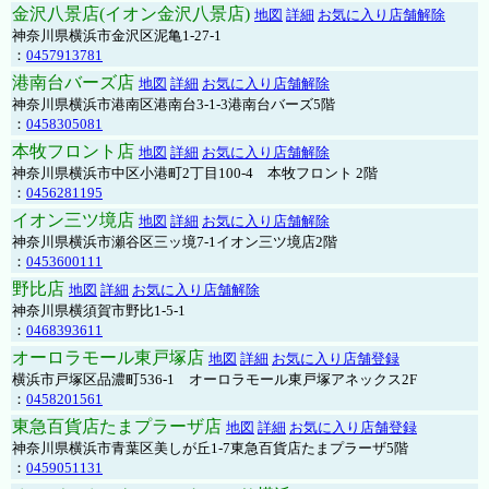
金沢八景店(イオン金沢八景店)
地図
詳細
お気に入り店舗解除
神奈川県横浜市金沢区泥亀1-27-1
：
0457913781
港南台バーズ店
地図
詳細
お気に入り店舗解除
神奈川県横浜市港南区港南台3-1-3港南台バーズ5階
：
0458305081
本牧フロント店
地図
詳細
お気に入り店舗解除
神奈川県横浜市中区小港町2丁目100-4 本牧フロント 2階
：
0456281195
イオン三ツ境店
地図
詳細
お気に入り店舗解除
神奈川県横浜市瀬谷区三ッ境7-1イオン三ツ境店2階
：
0453600111
野比店
地図
詳細
お気に入り店舗解除
神奈川県横須賀市野比1-5-1
：
0468393611
オーロラモール東戸塚店
地図
詳細
お気に入り店舗登録
横浜市戸塚区品濃町536-1 オーロラモール東戸塚アネックス2F
：
0458201561
東急百貨店たまプラーザ店
地図
詳細
お気に入り店舗登録
神奈川県横浜市青葉区美しが丘1-7東急百貨店たまプラーザ5階
：
0459051131