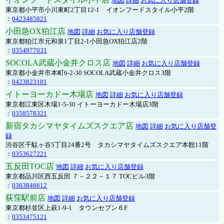
地図
詳細
お気に入り店舗登録
東京都小平市小川東町2丁目12-1 イオンフードスタイル小平2階
：
0423485821
小田急OX狛江店
地図
詳細
お気に入り店舗登録
東京都狛江市元和泉1丁目2-1小田急OX狛江店2階
：
0354977031
SOCOLA武蔵小金井クロス店
地図
詳細
お気に入り店舗登録
東京都小金井市本町6-2-30 SOCOLA武蔵小金井クロス3階
：
0423823181
イトーヨーカドー木場店
地図
詳細
お気に入り店舗登録
東京都江東区木場1-5-30 イトーヨーカドー木場店3階
：
0358578321
新宿タカシマヤタイムズスクエア店
地図
詳細
お気に入り店舗登
録
渋谷区千駄ヶ谷5丁目24番2号 タカシマヤタイムズスクエア本館11階
：
0353627221
五反田TOC店
地図
詳細
お気に入り店舗登録
東京都品川区西五反田 ７－２２－１７ TOCビル3階
：
0363846612
荻窪駅前店
地図
詳細
お気に入り店舗登録
東京都杉並区上萩1-9-1 タウンセブン６F
：
0353475121