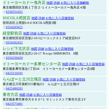
イトーヨーカドー曳舟店
地図
詳細
お気に入り店舗解除
東京都墨田区京島１丁目２-１イトーヨーカドー曳舟店４階
：
0356551051
SOCOLA用賀店
地図
詳細
お気に入り店舗登録
世田谷区上用賀6-6-6 SOCOLA用賀3階
：
0354265021
経堂駅前店
地図
詳細
お気に入り店舗登録
東京都世田谷区宮坂2-19-5ピーコックストア経堂店B1F
：
0354262431
レシピ下北沢店
地図
詳細
お気に入り店舗登録
東京都世田谷区北沢2-20-17 Ｒecipe SHIMOKITA 6階
：
0354330450
イトーヨーカドー多摩センター店
地図
詳細
お気に入り店舗登録
東京都多摩市落合1丁目44 イトーヨーカドー多摩センター店4階
：
0423110191
ららぽーと立川立飛店
地図
詳細
お気に入り店舗登録
東京都立川市泉町935番地の1 ららぽーと立川立飛1F
：
0425486201
東寺方店
地図
詳細
お気に入り店舗登録
東京都多摩市東寺方６６０?１ サミットストア東寺方店２F
：
0423573461