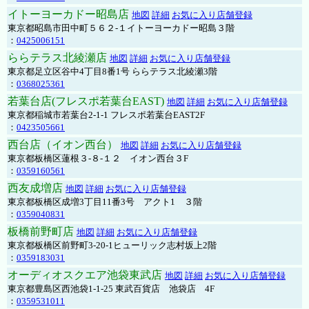
イトーヨーカドー昭島店
地図
詳細
お気に入り店舗登録
東京都昭島市田中町５６２-１イトーヨーカドー昭島３階
：
0425006151
ららテラス北綾瀬店
地図
詳細
お気に入り店舗登録
東京都足立区谷中4丁目8番1号 ららテラス北綾瀬3階
：
0368025361
若葉台店(フレスポ若葉台EAST)
地図
詳細
お気に入り店舗登録
東京都稲城市若葉台2-1-1 フレスポ若葉台EAST2F
：
0423505661
西台店（イオン西台）
地図
詳細
お気に入り店舗登録
東京都板橋区蓮根３-８-１２ イオン西台３F
：
0359160561
西友成増店
地図
詳細
お気に入り店舗登録
東京都板橋区成増3丁目11番3号 アクト1 ３階
：
0359040831
板橋前野町店
地図
詳細
お気に入り店舗登録
東京都板橋区前野町3-20-1ヒューリック志村坂上2階
：
0359183031
オーディオスクエア池袋東武店
地図
詳細
お気に入り店舗登録
東京都豊島区西池袋1-1-25 東武百貨店 池袋店 4F
：
0359531011