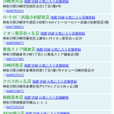
川崎水沢店
地図
詳細
お気に入り店舗登録
神奈川県川崎市宮前区水沢2丁目3番8号
：
0449781611
ｲﾄｰﾖｰｶﾄﾞｰ武蔵小杉駅前店
地図
詳細
お気に入り店舗登録
神奈川県川崎市中原区小杉町3-420イトーヨーカドー武蔵小杉駅前店5階
：
0447380611
イオン新百合ヶ丘店
地図
詳細
お気に入り店舗登録
神奈川県川崎市麻生区上麻生1-19イオン新百合ヶ丘5F
：
0449590071
東急ストア鎌倉店
地図
詳細
お気に入り店舗登録
神奈川県鎌倉市小町1丁目2-12東急ストア鎌倉店5階
：
0467237481
川崎枡形店
地図
詳細
お気に入り店舗登録
神奈川県川崎市多摩区枡形1丁目5番1号ヤオコー川崎枡形店3F
：
0449333315
クロス向ヶ丘店
地図
詳細
お気に入り店舗登録
神奈川県川崎市多摩区登戸2779-1 クロス向ヶ丘3階
：
0449118671
相模原本店
地図
詳細
お気に入り店舗解除
神奈川県相模原市横山１-１-１
：
0427531516
NEW城山店
地図
詳細
お気に入り店舗解除