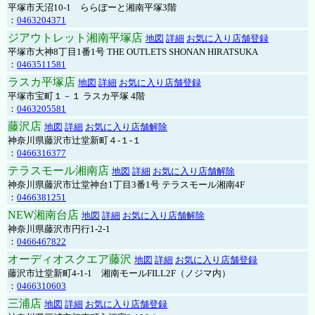
平塚市天沼10-1 ららぽーと湘南平塚3階
：
0463204371
ジアウトレット湘南平塚店
地図
詳細
お気に入り店舗登録
平塚市大神8丁目1番1号 THE OUTLETS SHONAN HIRATSUKA
：
0463511581
ラスカ平塚店
地図
詳細
お気に入り店舗登録
平塚市宝町１－１ ラスカ平塚 4階
：
0463205581
藤沢店
地図
詳細
お気に入り店舗解除
神奈川県藤沢市辻堂新町４-１-１
：
0466316377
テラスモール湘南店
地図
詳細
お気に入り店舗解除
神奈川県藤沢市辻堂神台1丁目3番1号 テラスモール湘南4F
：
0466381251
NEW湘南台店
地図
詳細
お気に入り店舗解除
神奈川県藤沢市円行1-2-1
：
0466467822
オーディオスクエア藤沢
地図
詳細
お気に入り店舗登録
藤沢市辻堂新町4-1-1 湘南モールFILL2F（ノジマ内）
：
0466310603
三浦店
地図
詳細
お気に入り店舗登録