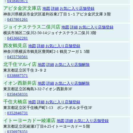
：
0458403671
アピタ金沢文庫店
地図
詳細
お気に入り店舗登録
神奈川県横浜市金沢区釜利谷東2丁目１-１アピタ金沢文庫３階
：
0457801261
ジョイナステラス二俣川店
地図
詳細
お気に入り店舗登録
横浜市旭区二俣川2-50-14ジョイナステラス二俣川 3階
：
0453662281
西友鶴見店
地図
詳細
お気に入り店舗登録
神奈川県横浜市鶴見区豊岡町2-1 鶴見フーガ１ 5階
：
0455750561
北千住マルイ店
地図
詳細
お気に入り店舗解除
東京都足立区千住３-９２
：
0338887571
イオン西新井店
地図
詳細
お気に入り店舗解除
東京都足立区梅島3-32-7イオン西新井3F
：
0358458331
千住大橋店
地図
詳細
お気に入り店舗登録
東京都足立区千住橋戸町1-13 ポンテポルタ千住3F
：
0352846731
イトーヨーカドー綾瀬店
地図
詳細
お気に入り店舗登録
東京都足立区綾瀬3丁目4-25イトーヨーカドー５階
：
0356978351