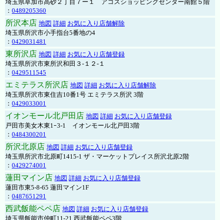
埼玉県草加市高砂２丁目７ー１ アコスショッピングセンター南館５階
：
0489205360
所沢本店
地図
詳細
お気に入り店舗解除
埼玉県所沢市小手指台5番地の4
：
0429031481
東所沢店
地図
詳細
お気に入り店舗登録
埼玉県所沢市東所沢和田３-１２-１
：
0429511545
エミテラス所沢店
地図
詳細
お気に入り店舗解除
埼玉県所沢市東住吉10番1号 エミテラス所沢 3階
：
0429033001
イオンモール北戸田店
地図
詳細
お気に入り店舗登録
戸田市美女木東1ｰ3‐1 イオンモール北戸田3階
：
0484300201
所沢北原店
地図
詳細
お気に入り店舗登録
埼玉県所沢市北原町1415-1 ザ・マーケットプレイス所沢北原2階
：
0429274001
蓮田マイン店
地図
詳細
お気に入り店舗登録
蓮田市東5-8-65 蓮田マイン1F
：
0487651291
西武飯能ペペ店
地図
詳細
お気に入り店舗登録
埼玉県飯能市仲町11-21 西武飯能ペペ3階