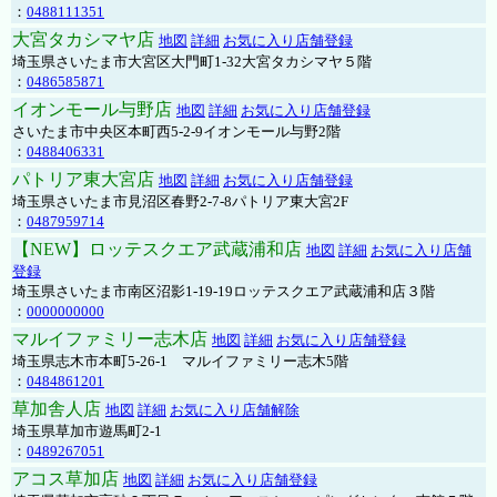
：
0488111351
大宮タカシマヤ店
地図
詳細
お気に入り店舗登録
埼玉県さいたま市大宮区大門町1-32大宮タカシマヤ５階
：
0486585871
イオンモール与野店
地図
詳細
お気に入り店舗登録
さいたま市中央区本町西5-2-9イオンモール与野2階
：
0488406331
パトリア東大宮店
地図
詳細
お気に入り店舗登録
埼玉県さいたま市見沼区春野2-7-8パトリア東大宮2F
：
0487959714
【NEW】ロッテスクエア武蔵浦和店
地図
詳細
お気に入り店舗
登録
埼玉県さいたま市南区沼影1-19-19ロッテスクエア武蔵浦和店３階
：
0000000000
マルイファミリー志木店
地図
詳細
お気に入り店舗登録
埼玉県志木市本町5-26-1 マルイファミリー志木5階
：
0484861201
草加舎人店
地図
詳細
お気に入り店舗解除
埼玉県草加市遊馬町2-1
：
0489267051
アコス草加店
地図
詳細
お気に入り店舗登録