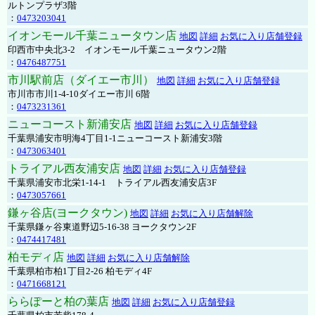
ルトンプラザ3階
：
0473203041
イオンモール千葉ニュータウン店
地図
詳細
お気に入り店舗登録
印西市中央北3-2 イオンモール千葉ニュータウン2階
：
0476487751
市川駅前店（ダイエー市川）
地図
詳細
お気に入り店舗登録
市川市市川1-4-10ダイエー市川 6階
：
0473231361
ニューコースト新浦安店
地図
詳細
お気に入り店舗登録
千葉県浦安市明海4丁目1-1ニューコースト新浦安3階
：
0473063401
トライアル西友浦安店
地図
詳細
お気に入り店舗登録
千葉県浦安市北栄1-14-1 トライアル西友浦安店3F
：
0473057661
鎌ヶ谷店(ヨークタウン)
地図
詳細
お気に入り店舗解除
千葉県鎌ヶ谷東道野辺5-16-38 ヨークタウン2F
：
0474417481
柏モディ店
地図
詳細
お気に入り店舗解除
千葉県柏市柏1丁目2-26 柏モディ4F
：
0471668121
ららぽーと柏の葉店
地図
詳細
お気に入り店舗登録