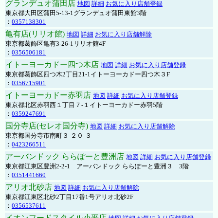
グランデュオ蒲田店
地図
詳細
お気に入り店舗登録
東京都大田区蒲田5-13-1グランデュオ蒲田東館3階
：
0357138301
亀有店(リリオ館)
地図
詳細
お気に入り店舗解除
東京都葛飾区亀有3-26-1リリオ館4F
：
0356506181
イトーヨーカドー四つ木店
地図
詳細
お気に入り店舗登録
東京都葛飾区四つ木2丁目21-1イトーヨーカドー四つ木３F
：
0356715901
イトーヨーカドー赤羽店
地図
詳細
お気に入り店舗登録
東京都北区赤羽西１丁目７-１イトーヨーカドー赤羽5階
：
0359247691
国分寺店(セレオ国分寺)
地図
詳細
お気に入り店舗解除
東京都国分寺市南町３-２０-３
：
0423266511
アーバンドック ららぽーと豊洲店
地図
詳細
お気に入り店舗登録
東京都江東区豊洲2-2-1 アーバンドック ららぽーと豊洲３ 3階
：
0351441660
アリオ北砂店
地図
詳細
お気に入り店舗解除
東京都江東区北砂2丁目17番1号アリオ北砂2F
：
0356537611
イオンフードスタイル小平店