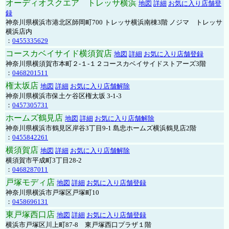
オーディオスクエア トレッサ横浜
地図
詳細
お気に入り店舗登
録
神奈川県横浜市港北区師岡町700 トレッサ横浜南棟3階 ノジマ トレッサ
横浜店内
：
0455335629
コースカベイサイド横須賀店
地図
詳細
お気に入り店舗登録
神奈川県横須賀市本町２-１-１２コースカベイサイドストアーズ3階
：
0468201511
権太坂店
地図
詳細
お気に入り店舗解除
神奈川県横浜市保土ケ谷区権太坂 3-1-3
：
0457305731
ホームズ鶴見店
地図
詳細
お気に入り店舗解除
神奈川県横浜市鶴見区岸谷3丁目9-1 島忠ホームズ横浜鶴見店2階
：
0455842261
横須賀店
地図
詳細
お気に入り店舗解除
横須賀市平成町3丁目28-2
：
0468287011
戸塚モディ店
地図
詳細
お気に入り店舗登録
神奈川県横浜市戸塚区戸塚町10
：
0458696131
東戸塚西口店
地図
詳細
お気に入り店舗登録
横浜市戸塚区川上町87-8 東戸塚西口プラザ１階