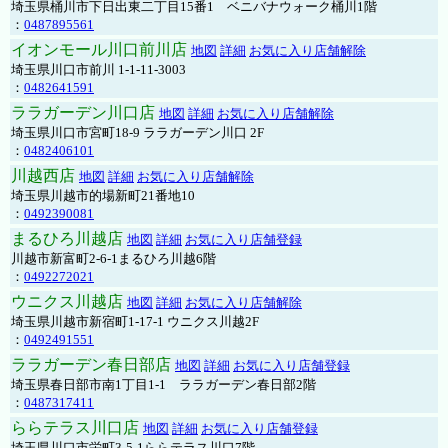
埼玉県桶川市下日出東二丁目15番1 ベニバナウォーク桶川1階
：
0487895561
イオンモール川口前川店
地図
詳細
お気に入り店舗解除
埼玉県川口市前川 1-1-11-3003
：
0482641591
ララガーデン川口店
地図
詳細
お気に入り店舗解除
埼玉県川口市宮町18-9 ララガーデン川口 2F
：
0482406101
川越西店
地図
詳細
お気に入り店舗解除
埼玉県川越市的場新町21番地10
：
0492390081
まるひろ川越店
地図
詳細
お気に入り店舗登録
川越市新富町2-6-1まるひろ川越6階
：
0492272021
ウニクス川越店
地図
詳細
お気に入り店舗解除
埼玉県川越市新宿町1-17-1 ウニクス川越2F
：
0492491551
ララガーデン春日部店
地図
詳細
お気に入り店舗登録
埼玉県春日部市南1丁目1-1 ララガーデン春日部2階
：
0487317411
ららテラス川口店
地図
詳細
お気に入り店舗登録
埼玉県川口市栄町3-5-1ららテラス川口7階