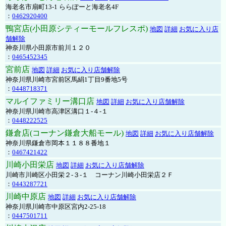
海老名市扇町13-1 ららぽーと海老名4F
：
0462920400
鴨宮店(小田原シティーモールフレスポ)
地図
詳細
お気に入り店
舗解除
神奈川県小田原市前川１２０
：
0465452345
宮前店
地図
詳細
お気に入り店舗解除
神奈川県川崎市宮前区馬絹1丁目9番地5号
：
0448718371
マルイファミリー溝口店
地図
詳細
お気に入り店舗解除
神奈川県川崎市高津区溝口１-４-１
：
0448222525
鎌倉店(コーナン鎌倉大船モール)
地図
詳細
お気に入り店舗解除
神奈川県鎌倉市岡本１１８８番地１
：
0467421422
川崎小田栄店
地図
詳細
お気に入り店舗解除
川崎市川崎区小田栄２‐３‐１ コーナン川崎小田栄店２Ｆ
：
0443287721
川崎中原店
地図
詳細
お気に入り店舗解除
神奈川県川崎市中原区宮内2-25-18
：
0447501711