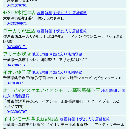
千葉県柏市若柴178-4
：
0471376701
ｲｵﾝﾓｰﾙ木更津店
地図
詳細
お気に入り店舗解除
木更津市築地1番4 ｲｵﾝﾓｰﾙ木更津1F
：
0438306971
ユーカリが丘店
地図
詳細
お気に入り店舗登録
佐倉市西ユーカリが丘6丁目12番地3 イオンタウンユーカリが丘東街
区3階
：
0434603171
アリオ蘇我店
地図
詳細
お気に入り店舗登録
千葉県千葉市中央区川崎町52-7 アリオ蘇我店２F
：
0432082131
イオン銚子店
地図
詳細
お気に入り店舗登録
千葉県銚子市三崎町2丁目2660-1 イオン銚子ショッピングセンター２Ｆ
：
0479303211
オーディオスクエアイオンモール幕張新都心店
地図
詳細
お気
に入り店舗登録
千葉市美浜区豊砂1-6 イオンモール幕張新都心 アクティブモール2Ｆ
（ノジマ内）
：
0433503707
イオンモール幕張新都心店
地図
詳細
お気に入り店舗登録
千葉県千葉市美浜区豊砂1-6イオンモール幕張新都心 アクティブモール