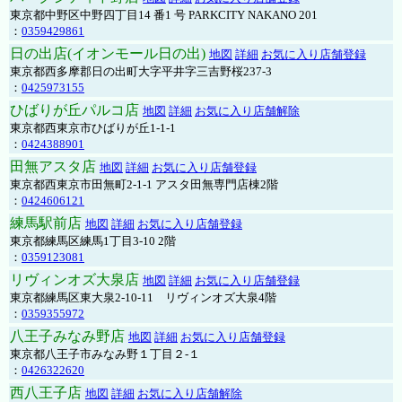
東京都中野区中野四丁目14 番1 号 PARKCITY NAKANO 201
：
0359429861
日の出店(イオンモール日の出)
地図
詳細
お気に入り店舗登録
東京都西多摩郡日の出町大字平井字三吉野桜237-3
：
0425973155
ひばりが丘パルコ店
地図
詳細
お気に入り店舗解除
東京都西東京市ひばりが丘1-1-1
：
0424388901
田無アスタ店
地図
詳細
お気に入り店舗登録
東京都西東京市田無町2-1-1 アスタ田無専門店棟2階
：
0424606121
練馬駅前店
地図
詳細
お気に入り店舗登録
東京都練馬区練馬1丁目3-10 2階
：
0359123081
リヴィンオズ大泉店
地図
詳細
お気に入り店舗登録
東京都練馬区東大泉2-10-11 リヴィンオズ大泉4階
：
0359355972
八王子みなみ野店
地図
詳細
お気に入り店舗登録
東京都八王子市みなみ野１丁目２-１
：
0426322620
西八王子店
地図
詳細
お気に入り店舗解除