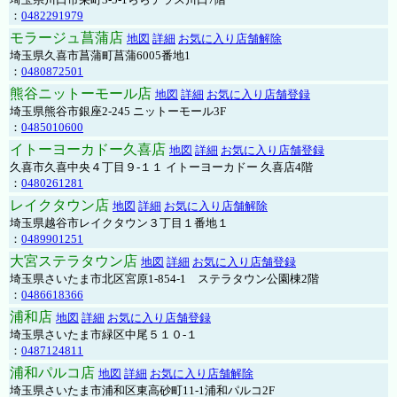
：
0482291979
モラージュ菖蒲店
地図
詳細
お気に入り店舗解除
埼玉県久喜市菖蒲町菖蒲6005番地1
：
0480872501
熊谷ニットーモール店
地図
詳細
お気に入り店舗登録
埼玉県熊谷市銀座2-245 ニットーモール3F
：
0485010600
イトーヨーカドー久喜店
地図
詳細
お気に入り店舗登録
久喜市久喜中央４丁目９-１１ イトーヨーカドー 久喜店4階
：
0480261281
レイクタウン店
地図
詳細
お気に入り店舗解除
埼玉県越谷市レイクタウン３丁目１番地１
：
0489901251
大宮ステラタウン店
地図
詳細
お気に入り店舗登録
埼玉県さいたま市北区宮原1-854-1 ステラタウン公園棟2階
：
0486618366
浦和店
地図
詳細
お気に入り店舗登録
埼玉県さいたま市緑区中尾５１０-１
：
0487124811
浦和パルコ店
地図
詳細
お気に入り店舗解除
埼玉県さいたま市浦和区東高砂町11-1浦和パルコ2F