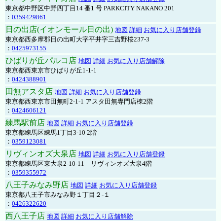
東京都中野区中野四丁目14 番1 号 PARKCITY NAKANO 201
：
0359429861
日の出店(イオンモール日の出)
地図
詳細
お気に入り店舗登録
東京都西多摩郡日の出町大字平井字三吉野桜237-3
：
0425973155
ひばりが丘パルコ店
地図
詳細
お気に入り店舗解除
東京都西東京市ひばりが丘1-1-1
：
0424388901
田無アスタ店
地図
詳細
お気に入り店舗登録
東京都西東京市田無町2-1-1 アスタ田無専門店棟2階
：
0424606121
練馬駅前店
地図
詳細
お気に入り店舗登録
東京都練馬区練馬1丁目3-10 2階
：
0359123081
リヴィンオズ大泉店
地図
詳細
お気に入り店舗登録
東京都練馬区東大泉2-10-11 リヴィンオズ大泉4階
：
0359355972
八王子みなみ野店
地図
詳細
お気に入り店舗登録
東京都八王子市みなみ野１丁目２-１
：
0426322620
西八王子店
地図
詳細
お気に入り店舗解除