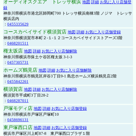
オーディオスクエア トレッサ横浜
地図
詳細
お気に入り店舗登
録
神奈川県横浜市港北区師岡町700 トレッサ横浜南棟3階 ノジマ トレッサ
横浜店内
：
0455335629
コースカベイサイド横須賀店
地図
詳細
お気に入り店舗登録
神奈川県横須賀市本町２-１-１２コースカベイサイドストアーズ3階
：
0468201511
権太坂店
地図
詳細
お気に入り店舗解除
神奈川県横浜市保土ケ谷区権太坂 3-1-3
：
0457305731
ホームズ鶴見店
地図
詳細
お気に入り店舗解除
神奈川県横浜市鶴見区岸谷3丁目9-1 島忠ホームズ横浜鶴見店2階
：
0455842261
横須賀店
地図
詳細
お気に入り店舗解除
横須賀市平成町3丁目28-2
：
0468287011
戸塚モディ店
地図
詳細
お気に入り店舗登録
神奈川県横浜市戸塚区戸塚町10
：
0458696131
東戸塚西口店
地図
詳細
お気に入り店舗登録
横浜市戸塚区川上町87-8 東戸塚西口プラザ１階