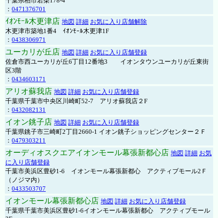
千葉県柏市若柴178-4
：
0471376701
ｲｵﾝﾓｰﾙ木更津店
地図
詳細
お気に入り店舗解除
木更津市築地1番4 ｲｵﾝﾓｰﾙ木更津1F
：
0438306971
ユーカリが丘店
地図
詳細
お気に入り店舗登録
佐倉市西ユーカリが丘6丁目12番地3 イオンタウンユーカリが丘東街
区3階
：
0434603171
アリオ蘇我店
地図
詳細
お気に入り店舗登録
千葉県千葉市中央区川崎町52-7 アリオ蘇我店２F
：
0432082131
イオン銚子店
地図
詳細
お気に入り店舗登録
千葉県銚子市三崎町2丁目2660-1 イオン銚子ショッピングセンター２Ｆ
：
0479303211
オーディオスクエアイオンモール幕張新都心店
地図
詳細
お気
に入り店舗登録
千葉市美浜区豊砂1-6 イオンモール幕張新都心 アクティブモール2Ｆ
（ノジマ内）
：
0433503707
イオンモール幕張新都心店
地図
詳細
お気に入り店舗登録
千葉県千葉市美浜区豊砂1-6イオンモール幕張新都心 アクティブモール