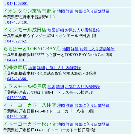
：
0471563001
イオンタウン東習志野店
地図
詳細
お気に入り店舗登録
千葉県習志野市東習志野6-7-8
：
0474564101
イオンモール成田店
地図
詳細
お気に入り店舗登録
千葉県成田市ウイング土屋24 イオンモール成田店1階
：
0476227621
ららぽーとTOKYO-BAY店
地図
詳細
お気に入り店舗解除
千葉県船橋市浜町2?2?7 ららぽーとTOKYO-BAY North Gate 3階
：
0474101011
船橋東武店
地図
詳細
お気に入り店舗登録
千葉県船橋市本町7-1-1東武百貨店船橋店3階1～3番地
：
0474243661
テラスモール松戸店
地図
詳細
お気に入り店舗登録
千葉県松戸市八ケ崎2丁目8-1 テラスモール松戸3F
：
0473093651
イトーヨーカドー八柱店
地図
詳細
お気に入り店舗登録
千葉県松戸市日暮1-15-8イトーヨーカドー八柱 3階
：
0477045261
イトーヨーカドー松戸店
地図
詳細
お気に入り店舗登録
千葉県松戸市松戸1149 イトーヨーカドー松戸店6階