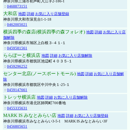
神奈川県三浦市初声町入江字2-186-1
：
0468873151
大和店
地図
詳細
お気に入り店舗登録
神奈川県大和市深見台1-1-18
：
0462005021
横浜四季の森店(横浜四季の森フォレオ)
地図
詳細
お気に入り店
舗解除
神奈川県横浜市旭区上白根３-４１-１
：
0459581561
ららぽーと横浜店
地図
詳細
お気に入り店舗解除
神奈川県横浜市都筑区池辺町４０３５-１
：
0459296252
センター北店(ノースポートモール)
地図
詳細
お気に入り店舗解
除
神奈川県横浜市都筑区中川中央１-25-１
：
0459147661
トレッサ横浜店
地図
詳細
お気に入り店舗解除
神奈川県横浜市港北区師岡町700番地
：
0455335631
MARK IS みなとみらい店
地図
詳細
お気に入り店舗登録
神奈川県横浜市みなとみらい3-5-1 MARK IS みなとみらい3F
：
0456805651