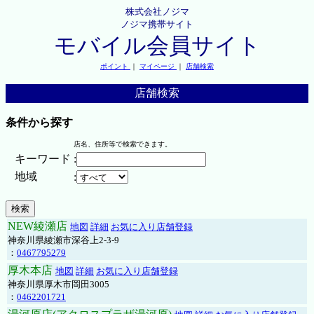
株式会社ノジマ
ノジマ携帯サイト
モバイル会員サイト
ポイント
｜
マイページ
｜
店舗検索
店舗検索
条件から探す
店名、住所等で検索できます。
キーワード
:
地域
:
NEW綾瀬店
地図
詳細
お気に入り店舗登録
神奈川県綾瀬市深谷上2-3-9
：
0467795279
厚木本店
地図
詳細
お気に入り店舗登録
神奈川県厚木市岡田3005
：
0462201721