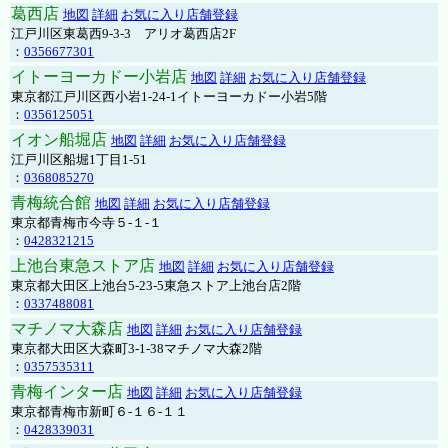
葛西店
地図
詳細
お気に入り店舗登録
江戸川区東葛西9-3-3 アリオ葛西店2F
：
0356677301
イトーヨーカドー小岩店
地図
詳細
お気に入り店舗登録
東京都江戸川区西小岩1-24-1イトーヨーカドー小岩5階
：
0356125051
イオン船堀店
地図
詳細
お気に入り店舗登録
江戸川区船堀1丁目1-51
：
0368085270
青梅統合館
地図
詳細
お気に入り店舗登録
東京都青梅市今寺５-１-１
：
0428321215
上池台東急ストア店
地図
詳細
お気に入り店舗登録
東京都大田区上池台5-23-5東急ストア上池台店2階
：
0337488081
マチノマ大森店
地図
詳細
お気に入り店舗登録
東京都大田区大森町3-1-38マチノマ大森2階
：
0357535311
青梅インター店
地図
詳細
お気に入り店舗登録
東京都青梅市新町６-１６-１１
：
0428339031