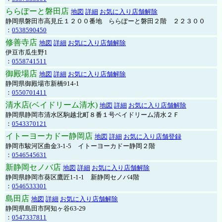
ららぽーと磐田店
地図
詳細
お気に入り店舗解除
静岡県磐田市高見丘１２００番地 ららぽーと磐田２階 ２２３００
：
0538590450
修善寺店
地図
詳細
お気に入り店舗解除
伊豆市瓜生野1
：
0558741511
御殿場店
地図
詳細
お気に入り店舗解除
静岡県御殿場市新橋914-1
：
0550701411
清水店(ベイドリーム清水)
地図
詳細
お気に入り店舗解除
静岡県静岡市清水区駒越北町８番１号ベイドリーム清水２Ｆ
：
0543370121
イトーヨーカドー静岡店
地図
詳細
お気に入り店舗登録
静岡市駿河区曲金3-1-5 イトーヨーカドー静岡２階
：
0546545631
新静岡セノバ店
地図
詳細
お気に入り店舗解除
静岡県静岡市葵区鷹匠1-1-1 新静岡セノバ4階
：
0546533301
島田店
地図
詳細
お気に入り店舗解除
静岡県島田市阿知ヶ谷63-29
：
0547337811