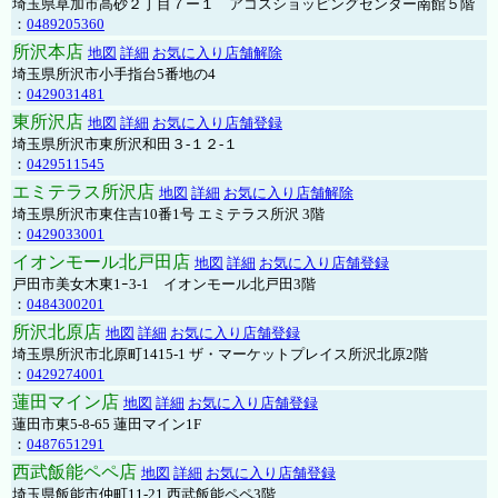
埼玉県草加市高砂２丁目７ー１ アコスショッピングセンター南館５階
：
0489205360
所沢本店
地図
詳細
お気に入り店舗解除
埼玉県所沢市小手指台5番地の4
：
0429031481
東所沢店
地図
詳細
お気に入り店舗登録
埼玉県所沢市東所沢和田３-１２-１
：
0429511545
エミテラス所沢店
地図
詳細
お気に入り店舗解除
埼玉県所沢市東住吉10番1号 エミテラス所沢 3階
：
0429033001
イオンモール北戸田店
地図
詳細
お気に入り店舗登録
戸田市美女木東1ｰ3‐1 イオンモール北戸田3階
：
0484300201
所沢北原店
地図
詳細
お気に入り店舗登録
埼玉県所沢市北原町1415-1 ザ・マーケットプレイス所沢北原2階
：
0429274001
蓮田マイン店
地図
詳細
お気に入り店舗登録
蓮田市東5-8-65 蓮田マイン1F
：
0487651291
西武飯能ペペ店
地図
詳細
お気に入り店舗登録
埼玉県飯能市仲町11-21 西武飯能ペペ3階