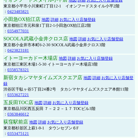
地図
詳細
お気に入り店舗登録
東京都小平市小川東町2丁目12-1 イオンフードスタイル小平2階
：
0423485821
小田急OX狛江店
地図
詳細
お気に入り店舗登録
東京都狛江市元和泉1丁目2-1小田急OX狛江店2階
：
0354977031
SOCOLA武蔵小金井クロス店
地図
詳細
お気に入り店舗登録
東京都小金井市本町6-2-30 SOCOLA武蔵小金井クロス3階
：
0423823181
イトーヨーカドー木場店
地図
詳細
お気に入り店舗登録
東京都江東区木場1-5-30 イトーヨーカドー木場店3階
：
0358578321
新宿タカシマヤタイムズスクエア店
地図
詳細
お気に入り店舗登
録
渋谷区千駄ヶ谷5丁目24番2号 タカシマヤタイムズスクエア本館11階
：
0353627221
五反田TOC店
地図
詳細
お気に入り店舗登録
東京都品川区西五反田 ７－２２－１７ TOCビル3階
：
0363846612
荻窪駅前店
地図
詳細
お気に入り店舗登録
東京都杉並区上萩1-9-1 タウンセブン６F
：
0353475121