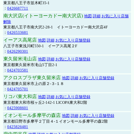
東京都八王子市並木町35-1
：
0426687711
南大沢店(イトーヨーカドー南大沢店)
地図
詳細
お気に入り店舗
解除
東京都八王子市南大沢2-28-1 イトーヨーカドー南大沢店4F
：
0426533681
イーアス高尾店
地図
詳細
お気に入り店舗登録
八王子市東浅川町550-1 イーアス高尾２F
：
0426290301
東久留米滝山店
地図
詳細
お気に入り店舗登録
東京都東久留米市滝山5丁目2-1
：
0424703581
アクロスプラザ東久留米店
地図
詳細
お気に入り店舗登録
東京都東久留米市上の原２-３-１８
：
0424705701
リコパ東大和店
地図
詳細
お気に入り店舗登録
東京都東大和市桜ヶ丘2-142-1 LICOPA東大和2階
：
0425908601
イオンモール多摩平の森店
地図
詳細
お気に入り店舗登録
東京都日野市多摩平２丁目４-１イオンモール多摩平の森2階
：
0425826481