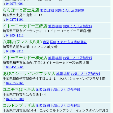
：
0429754001
ららぽーと富士見店
地図
詳細
お気に入り店舗解除
埼玉県富士見市山室1-1313
：
0492751191
イトーヨーカドー三郷店
地図
詳細
お気に入り店舗登録
埼玉県三郷市ピアラシティ1-1-1 イトーヨーカドー三郷店2階
：
0489541511
八潮店(フレスポ八潮)
地図
詳細
お気に入り店舗登録
埼玉県八潮市大瀬1-1-3 フレスポ八潮3F
：
0489943911
イトーヨーカドー和光店
地図
詳細
お気に入り店舗登録
埼玉県和光市丸山台1丁目9-3 イトーヨーカドー和光店 ３階
：
0484513661
あびこショッピングプラザ店
地図
詳細
お気に入り店舗登録
千葉県我孫子市我孫子４丁目１１-１ あびこショッピングプラザ３階
：
0471792161
ユニモちはら台店
地図
詳細
お気に入り店舗登録
千葉県市原市ちはら台西３-４
：
0436760100
コルトンプラザ店
地図
詳細
お気に入り店舗解除
千葉県市川市鬼高1-1-1 ニッケコルトンプラザ イオンスタイル市川コ