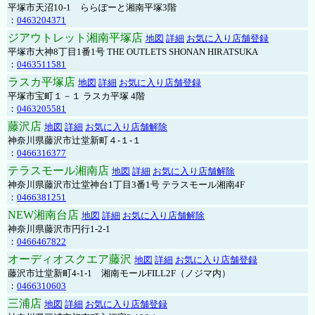
平塚市天沼10-1 ららぽーと湘南平塚3階
：
0463204371
ジアウトレット湘南平塚店
地図
詳細
お気に入り店舗登録
平塚市大神8丁目1番1号 THE OUTLETS SHONAN HIRATSUKA
：
0463511581
ラスカ平塚店
地図
詳細
お気に入り店舗登録
平塚市宝町１－１ ラスカ平塚 4階
：
0463205581
藤沢店
地図
詳細
お気に入り店舗解除
神奈川県藤沢市辻堂新町４-１-１
：
0466316377
テラスモール湘南店
地図
詳細
お気に入り店舗解除
神奈川県藤沢市辻堂神台1丁目3番1号 テラスモール湘南4F
：
0466381251
NEW湘南台店
地図
詳細
お気に入り店舗解除
神奈川県藤沢市円行1-2-1
：
0466467822
オーディオスクエア藤沢
地図
詳細
お気に入り店舗登録
藤沢市辻堂新町4-1-1 湘南モールFILL2F（ノジマ内）
：
0466310603
三浦店
地図
詳細
お気に入り店舗登録