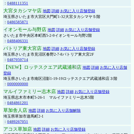
：
0488111351
大宮タカシマヤ店
地図
詳細
お気に入り店舗登録
埼玉県さいたま市大宮区大門町1-32大宮タカシマヤ５階
：
0486585871
イオンモール与野店
地図
詳細
お気に入り店舗登録
さいたま市中央区本町西5-2-9イオンモール与野2階
：
0488406331
パトリア東大宮店
地図
詳細
お気に入り店舗登録
埼玉県さいたま市見沼区春野2-7-8パトリア東大宮2F
：
0487959714
【NEW】ロッテスクエア武蔵浦和店
地図
詳細
お気に入り店舗
登録
埼玉県さいたま市南区沼影1-19-19ロッテスクエア武蔵浦和店３階
：
0000000000
マルイファミリー志木店
地図
詳細
お気に入り店舗登録
埼玉県志木市本町5-26-1 マルイファミリー志木5階
：
0484861201
草加舎人店
地図
詳細
お気に入り店舗解除
埼玉県草加市遊馬町2-1
：
0489267051
アコス草加店
地図
詳細
お気に入り店舗登録