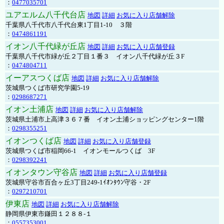
：
0477035701
ユアエルム八千代台店
地図
詳細
お気に入り店舗解除
千葉県八千代市八千代台東1丁目1-10 ３階
：
0474861191
イオン八千代緑が丘店
地図
詳細
お気に入り店舗登録
千葉県八千代市緑が丘２丁目１番３ イオン八千代緑が丘３F
：
0474804711
イーアスつくば店
地図
詳細
お気に入り店舗解除
茨城県つくば市研究学園5-19
：
0298687271
イオン土浦店
地図
詳細
お気に入り店舗解除
茨城県土浦市上高津３６７番 イオン土浦ショッピングセンター1階
：
0298355251
イオンつくば店
地図
詳細
お気に入り店舗登録
茨城県つくば市稲岡66-1 イオンモールつくば 3F
：
0298392241
イオンタウン守谷店
地図
詳細
お気に入り店舗登録
茨城県守谷市百合ヶ丘3丁目249-1ｲｵﾝﾀｳﾝ守谷・2F
：
0297210701
伊東店
地図
詳細
お気に入り店舗解除
静岡県伊東市鎌田１２８８-１
：
0557353001