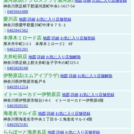
湯河原店(アクロスプラザ湯河原)
地図
詳細
お気に入り店舗登録
神奈川県足柄下郡湯河原町中央1-1617-54
：
0465641688
愛川店
地図
詳細
お気に入り店舗登録
神奈川県愛甲郡愛川町中津９７５-１
：
0462841562
本厚木ミロード店
地図
詳細
お気に入り店舗登録
厚木市中町2-2-1 本厚木ミロード2 6F
：
0462201201
大井松田店
地図
詳細
お気に入り店舗解除
神奈川県足柄上郡大井町金子字中の町325-1
：
0465828168
伊勢原店(エムアイプラザ)
地図
詳細
お気に入り店舗解除
神奈川県伊勢原市板戸８
：
0463911214
イトーヨーカドー伊勢原店
地図
詳細
お気に入り店舗登録
神奈川県伊勢原市桜台1-8-1 イトーヨーカドー伊勢原4階
：
0463920161
海老名マルイ店
地図
詳細
お気に入り店舗登録
神奈川県海老名市中央１丁目６-１海老名マルイ4階
：
0462925181
ららぽーと海老名店
地図
詳細
お気に入り店舗登録