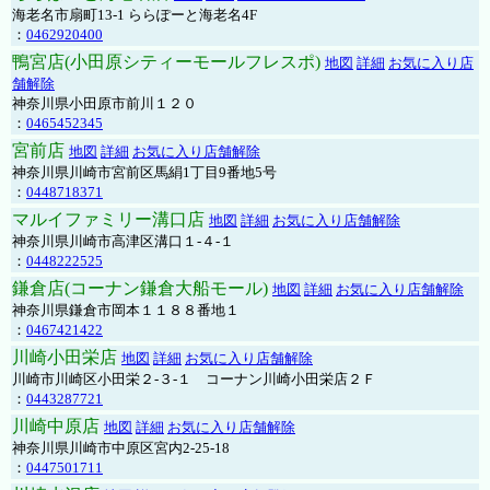
海老名市扇町13-1 ららぽーと海老名4F
：
0462920400
鴨宮店(小田原シティーモールフレスポ)
地図
詳細
お気に入り店
舗解除
神奈川県小田原市前川１２０
：
0465452345
宮前店
地図
詳細
お気に入り店舗解除
神奈川県川崎市宮前区馬絹1丁目9番地5号
：
0448718371
マルイファミリー溝口店
地図
詳細
お気に入り店舗解除
神奈川県川崎市高津区溝口１-４-１
：
0448222525
鎌倉店(コーナン鎌倉大船モール)
地図
詳細
お気に入り店舗解除
神奈川県鎌倉市岡本１１８８番地１
：
0467421422
川崎小田栄店
地図
詳細
お気に入り店舗解除
川崎市川崎区小田栄２‐３‐１ コーナン川崎小田栄店２Ｆ
：
0443287721
川崎中原店
地図
詳細
お気に入り店舗解除
神奈川県川崎市中原区宮内2-25-18
：
0447501711