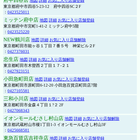
府中四谷店
地図
詳細
お気に入り店舗登録
東京都府中市四谷5-23-12 府中四谷SC２F
：
0423525011
ミッテン府中店
地図
詳細
お気に入り店舗登録
東京都府中市宮町1-41-2 ミッテン府中5階
：
0423525220
NEW鶴川店
地図
詳細
お気に入り店舗解除
東京都町田市能ヶ谷１丁目７番５号 神栄ビル２F
：
0427376031
忠生店
地図
詳細
お気に入り店舗解除
東京都町田市木曽西２丁目１７-２１
：
0427923151
小田急町田店
地図
詳細
お気に入り店舗登録
東京都町田市原町田6-12-20 小田急百貨店町田店7階
：
0427105581
三和小川店
地図
詳細
お気に入り店舗登録
東京都町田市金森４丁目１?２ 2F
：
0427068343
イオンモールむさし村山店
地図
詳細
お気に入り店舗解除
東京都武蔵村山市榎1丁目1-3 イオンモールむさし村山3F
：
0425668581
東急百貨店吉祥寺店
地図
詳細
お気に入り店舗登録