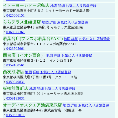
イトーヨーカドー昭島店
地図
詳細
お気に入り店舗登録
東京都昭島市田中町５６２-１イトーヨーカドー昭島３階
：
0425006151
ららテラス北綾瀬店
地図
詳細
お気に入り店舗登録
東京都足立区谷中4丁目8番1号 ららテラス北綾瀬3階
：
0368025361
若葉台店(フレスポ若葉台EAST)
地図
詳細
お気に入り店舗登録
東京都稲城市若葉台2-1-1 フレスポ若葉台EAST2F
：
0423505661
西台店（イオン西台）
地図
詳細
お気に入り店舗登録
東京都板橋区蓮根３-８-１２ イオン西台３F
：
0359160561
西友成増店
地図
詳細
お気に入り店舗登録
東京都板橋区成増3丁目11番3号 アクト1 ３階
：
0359040831
板橋前野町店
地図
詳細
お気に入り店舗登録
東京都板橋区前野町3-20-1ヒューリック志村坂上2階
：
0359183031
オーディオスクエア池袋東武店
地図
詳細
お気に入り店舗登録
東京都豊島区西池袋1-1-25 東武百貨店 池袋店 4F
：
0359531011