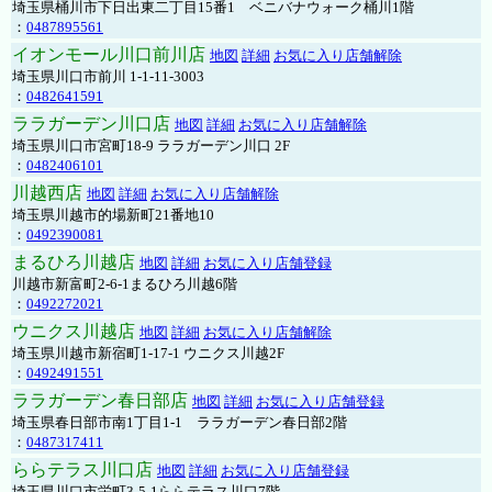
埼玉県桶川市下日出東二丁目15番1 ベニバナウォーク桶川1階
：
0487895561
イオンモール川口前川店
地図
詳細
お気に入り店舗解除
埼玉県川口市前川 1-1-11-3003
：
0482641591
ララガーデン川口店
地図
詳細
お気に入り店舗解除
埼玉県川口市宮町18-9 ララガーデン川口 2F
：
0482406101
川越西店
地図
詳細
お気に入り店舗解除
埼玉県川越市的場新町21番地10
：
0492390081
まるひろ川越店
地図
詳細
お気に入り店舗登録
川越市新富町2-6-1まるひろ川越6階
：
0492272021
ウニクス川越店
地図
詳細
お気に入り店舗解除
埼玉県川越市新宿町1-17-1 ウニクス川越2F
：
0492491551
ララガーデン春日部店
地図
詳細
お気に入り店舗登録
埼玉県春日部市南1丁目1-1 ララガーデン春日部2階
：
0487317411
ららテラス川口店
地図
詳細
お気に入り店舗登録
埼玉県川口市栄町3-5-1ららテラス川口7階