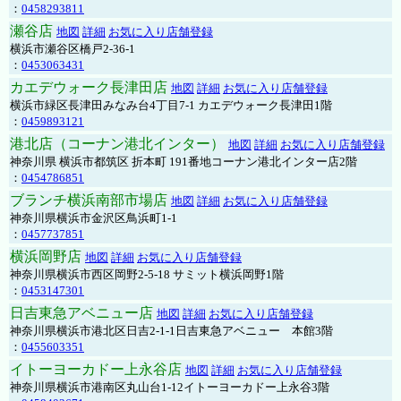
：
0458293811
瀬谷店
地図
詳細
お気に入り店舗登録
横浜市瀬谷区橋戸2-36-1
：
0453063431
カエデウォーク長津田店
地図
詳細
お気に入り店舗登録
横浜市緑区長津田みなみ台4丁目7-1 カエデウォーク長津田1階
：
0459893121
港北店（コーナン港北インター）
地図
詳細
お気に入り店舗登録
神奈川県 横浜市都筑区 折本町 191番地コーナン港北インター店2階
：
0454786851
ブランチ横浜南部市場店
地図
詳細
お気に入り店舗登録
神奈川県横浜市金沢区鳥浜町1-1
：
0457737851
横浜岡野店
地図
詳細
お気に入り店舗登録
神奈川県横浜市西区岡野2-5-18 サミット横浜岡野1階
：
0453147301
日吉東急アベニュー店
地図
詳細
お気に入り店舗登録
神奈川県横浜市港北区日吉2-1-1日吉東急アベニュー 本館3階
：
0455603351
イトーヨーカドー上永谷店
地図
詳細
お気に入り店舗登録
神奈川県横浜市港南区丸山台1-12イトーヨーカドー上永谷3階