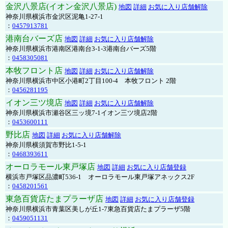
金沢八景店(イオン金沢八景店)
地図
詳細
お気に入り店舗解除
神奈川県横浜市金沢区泥亀1-27-1
：
0457913781
港南台バーズ店
地図
詳細
お気に入り店舗解除
神奈川県横浜市港南区港南台3-1-3港南台バーズ5階
：
0458305081
本牧フロント店
地図
詳細
お気に入り店舗解除
神奈川県横浜市中区小港町2丁目100-4 本牧フロント 2階
：
0456281195
イオン三ツ境店
地図
詳細
お気に入り店舗解除
神奈川県横浜市瀬谷区三ッ境7-1イオン三ツ境店2階
：
0453600111
野比店
地図
詳細
お気に入り店舗解除
神奈川県横須賀市野比1-5-1
：
0468393611
オーロラモール東戸塚店
地図
詳細
お気に入り店舗登録
横浜市戸塚区品濃町536-1 オーロラモール東戸塚アネックス2F
：
0458201561
東急百貨店たまプラーザ店
地図
詳細
お気に入り店舗登録
神奈川県横浜市青葉区美しが丘1-7東急百貨店たまプラーザ5階
：
0459051131