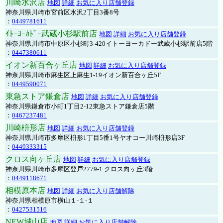
川崎水沢店
地図
詳細
お気に入り店舗登録
神奈川県川崎市宮前区水沢2丁目3番8号
：
0449781611
ｲﾄｰﾖｰｶﾄﾞｰ武蔵小杉駅前店
地図
詳細
お気に入り店舗登録
神奈川県川崎市中原区小杉町3-420イトーヨーカドー武蔵小杉駅前店5階
：
0447380611
イオン新百合ヶ丘店
地図
詳細
お気に入り店舗登録
神奈川県川崎市麻生区上麻生1-19イオン新百合ヶ丘5F
：
0449590071
東急ストア鎌倉店
地図
詳細
お気に入り店舗登録
神奈川県鎌倉市小町1丁目2-12東急ストア鎌倉店5階
：
0467237481
川崎枡形店
地図
詳細
お気に入り店舗登録
神奈川県川崎市多摩区枡形1丁目5番1号ヤオコー川崎枡形店3F
：
0449333315
クロス向ヶ丘店
地図
詳細
お気に入り店舗登録
神奈川県川崎市多摩区登戸2779-1 クロス向ヶ丘3階
：
0449118671
相模原本店
地図
詳細
お気に入り店舗解除
神奈川県相模原市横山１-１-１
：
0427531516
NEW城山店
地図
詳細
お気に入り店舗解除