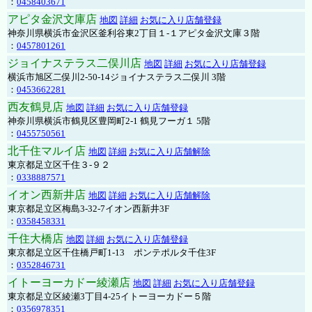
：
0458403671
アピタ金沢文庫店
地図
詳細
お気に入り店舗登録
神奈川県横浜市金沢区釜利谷東2丁目１-１アピタ金沢文庫３階
：
0457801261
ジョイナステラス二俣川店
地図
詳細
お気に入り店舗登録
横浜市旭区二俣川2-50-14ジョイナステラス二俣川 3階
：
0453662281
西友鶴見店
地図
詳細
お気に入り店舗登録
神奈川県横浜市鶴見区豊岡町2-1 鶴見フーガ１ 5階
：
0455750561
北千住マルイ店
地図
詳細
お気に入り店舗解除
東京都足立区千住３-９２
：
0338887571
イオン西新井店
地図
詳細
お気に入り店舗解除
東京都足立区梅島3-32-7イオン西新井3F
：
0358458331
千住大橋店
地図
詳細
お気に入り店舗登録
東京都足立区千住橋戸町1-13 ポンテポルタ千住3F
：
0352846731
イトーヨーカドー綾瀬店
地図
詳細
お気に入り店舗登録
東京都足立区綾瀬3丁目4-25イトーヨーカドー５階
：
0356978351