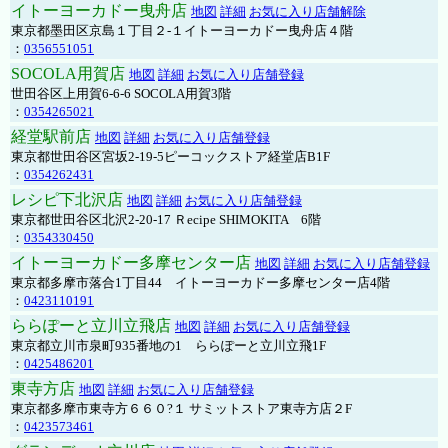
イトーヨーカドー曳舟店
地図
詳細
お気に入り店舗解除
東京都墨田区京島１丁目２-１イトーヨーカドー曳舟店４階
：
0356551051
SOCOLA用賀店
地図
詳細
お気に入り店舗登録
世田谷区上用賀6-6-6 SOCOLA用賀3階
：
0354265021
経堂駅前店
地図
詳細
お気に入り店舗登録
東京都世田谷区宮坂2-19-5ピーコックストア経堂店B1F
：
0354262431
レシピ下北沢店
地図
詳細
お気に入り店舗登録
東京都世田谷区北沢2-20-17 Ｒecipe SHIMOKITA 6階
：
0354330450
イトーヨーカドー多摩センター店
地図
詳細
お気に入り店舗登録
東京都多摩市落合1丁目44 イトーヨーカドー多摩センター店4階
：
0423110191
ららぽーと立川立飛店
地図
詳細
お気に入り店舗登録
東京都立川市泉町935番地の1 ららぽーと立川立飛1F
：
0425486201
東寺方店
地図
詳細
お気に入り店舗登録
東京都多摩市東寺方６６０?１ サミットストア東寺方店２F
：
0423573461