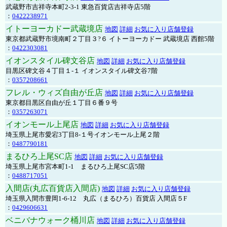
武蔵野市吉祥寺本町2-3-1 東急百貨店吉祥寺店5階
：
0422238971
イトーヨーカドー武蔵境店
地図
詳細
お気に入り店舗登録
東京都武蔵野市境南町２丁目３?６ イトーヨーカドー 武蔵境店 西館5階
：
0422303081
イオンスタイル碑文谷店
地図
詳細
お気に入り店舗登録
目黒区碑文谷４丁目１-１ イオンスタイル碑文谷7階
：
0357208661
フレル・ウィズ自由が丘店
地図
詳細
お気に入り店舗登録
東京都目黒区自由が丘１丁目６番９号
：
0357263071
イオンモール上尾店
地図
詳細
お気に入り店舗登録
埼玉県上尾市愛宕3丁目8-１号イオンモール上尾２階
：
0487790181
まるひろ上尾SC店
地図
詳細
お気に入り店舗登録
埼玉県上尾市宮本町1-1 まるひろ上尾SC店5階
：
0488717051
入間店(丸広百貨店入間店)
地図
詳細
お気に入り店舗登録
埼玉県入間市豊岡1-6-12 丸広（まるひろ）百貨店 入間店５F
：
0429606631
ベニバナウォーク桶川店
地図
詳細
お気に入り店舗登録