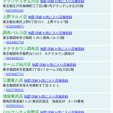
グランデュオ立川店
地図
詳細
お気に入り店舗登録
東京都立川市柴崎町三丁目2番1号グランデュオ立川5階
：
0425405181
上野マルイ店
地図
詳細
お気に入り店舗登録
東京都台東区上野6丁目15-1 上野マルイ7階
：
0358344971
調布パルコ店
地図
詳細
お気に入り店舗登録
東京都調布市小島町 1-38-1 調布パルコ5階
：
0424401734
キテラタウン調布店
地図
詳細
お気に入り店舗登録
東京都調布市菊野台1-33-3 キテラタウン調布2F
：
0424436151
ホームズ仙川店
地図
詳細
お気に入り店舗登録
東京都調布市若葉町2丁目1-7 ホームズ仙川店2階
：
0353847711
三鷹東八店
地図
詳細
お気に入り店舗登録
東京都調布市深大寺東町８丁目３３-１
：
0422706531
池袋東武店
地図
詳細
お気に入り店舗登録
豊島区西池袋1-1-25 東武百貨店 池袋店4F 8～10番地
：
0359531011
パークシティ中野店
地図
詳細
お気に入り店舗登録