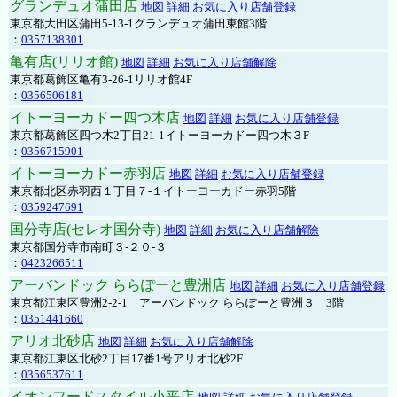
グランデュオ蒲田店
地図
詳細
お気に入り店舗登録
東京都大田区蒲田5-13-1グランデュオ蒲田東館3階
：
0357138301
亀有店(リリオ館)
地図
詳細
お気に入り店舗解除
東京都葛飾区亀有3-26-1リリオ館4F
：
0356506181
イトーヨーカドー四つ木店
地図
詳細
お気に入り店舗登録
東京都葛飾区四つ木2丁目21-1イトーヨーカドー四つ木３F
：
0356715901
イトーヨーカドー赤羽店
地図
詳細
お気に入り店舗登録
東京都北区赤羽西１丁目７-１イトーヨーカドー赤羽5階
：
0359247691
国分寺店(セレオ国分寺)
地図
詳細
お気に入り店舗解除
東京都国分寺市南町３-２０-３
：
0423266511
アーバンドック ららぽーと豊洲店
地図
詳細
お気に入り店舗登録
東京都江東区豊洲2-2-1 アーバンドック ららぽーと豊洲３ 3階
：
0351441660
アリオ北砂店
地図
詳細
お気に入り店舗解除
東京都江東区北砂2丁目17番1号アリオ北砂2F
：
0356537611
イオンフードスタイル小平店