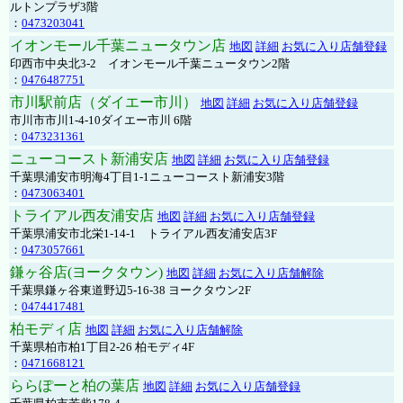
ルトンプラザ3階
：
0473203041
イオンモール千葉ニュータウン店
地図
詳細
お気に入り店舗登録
印西市中央北3-2 イオンモール千葉ニュータウン2階
：
0476487751
市川駅前店（ダイエー市川）
地図
詳細
お気に入り店舗登録
市川市市川1-4-10ダイエー市川 6階
：
0473231361
ニューコースト新浦安店
地図
詳細
お気に入り店舗登録
千葉県浦安市明海4丁目1-1ニューコースト新浦安3階
：
0473063401
トライアル西友浦安店
地図
詳細
お気に入り店舗登録
千葉県浦安市北栄1-14-1 トライアル西友浦安店3F
：
0473057661
鎌ヶ谷店(ヨークタウン)
地図
詳細
お気に入り店舗解除
千葉県鎌ヶ谷東道野辺5-16-38 ヨークタウン2F
：
0474417481
柏モディ店
地図
詳細
お気に入り店舗解除
千葉県柏市柏1丁目2-26 柏モディ4F
：
0471668121
ららぽーと柏の葉店
地図
詳細
お気に入り店舗登録