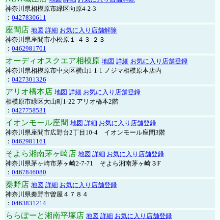
神奈川県相模原市緑区向原4-2-3
：
0427830611
座間店
地図
詳細
お気に入り店舗解除
神奈川県座間市小松原１-４３-２３
：
0462981701
オーディオスクエア相模原
地図
詳細
お気に入り店舗登録
神奈川県相模原市中央区横山1-1-1 ノジマ相模原本店内
：
0427301326
アリオ橋本店
地図
詳細
お気に入り店舗登録
相模原市緑区大山町1-22 アリオ橋本2階
：
0427758531
イオンモール座間
地図
詳細
お気に入り店舗登録
神奈川県座間市広野台2丁目10-4 イオンモール座間3階
：
0462981161
そよら湘南茅ヶ崎店
地図
詳細
お気に入り店舗登録
神奈川県茅ヶ崎市茅ヶ崎2‐7‐71 そよら湘南茅ヶ崎３F
：
0467846080
秦野店
地図
詳細
お気に入り店舗登録
神奈川県秦野市曽屋４７８４
：
0463831214
ららぽーと湘南平塚店
地図
詳細
お気に入り店舗登録