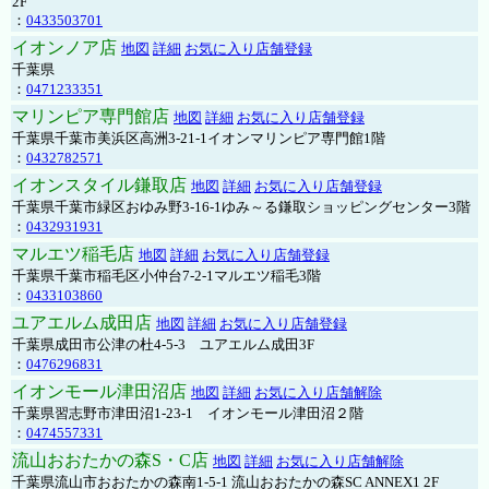
2F
：
0433503701
イオンノア店
地図
詳細
お気に入り店舗登録
千葉県
：
0471233351
マリンピア専門館店
地図
詳細
お気に入り店舗登録
千葉県千葉市美浜区高洲3-21-1イオンマリンピア専門館1階
：
0432782571
イオンスタイル鎌取店
地図
詳細
お気に入り店舗登録
千葉県千葉市緑区おゆみ野3-16-1ゆみ～る鎌取ショッピングセンター3階
：
0432931931
マルエツ稲毛店
地図
詳細
お気に入り店舗登録
千葉県千葉市稲毛区小仲台7-2-1マルエツ稲毛3階
：
0433103860
ユアエルム成田店
地図
詳細
お気に入り店舗登録
千葉県成田市公津の杜4-5-3 ユアエルム成田3F
：
0476296831
イオンモール津田沼店
地図
詳細
お気に入り店舗解除
千葉県習志野市津田沼1-23-1 イオンモール津田沼２階
：
0474557331
流山おおたかの森S・C店
地図
詳細
お気に入り店舗解除
千葉県流山市おおたかの森南1-5-1 流山おおたかの森SC ANNEX1 2F