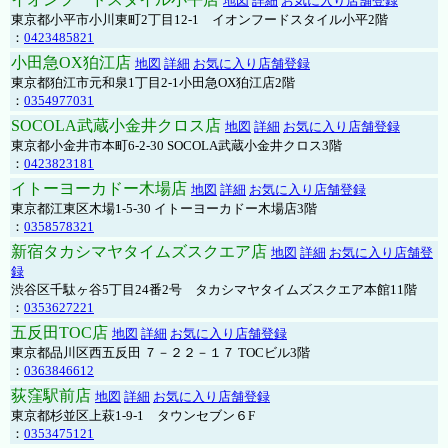
地図
詳細
お気に入り店舗登録
東京都小平市小川東町2丁目12-1 イオンフードスタイル小平2階
：
0423485821
小田急OX狛江店
地図
詳細
お気に入り店舗登録
東京都狛江市元和泉1丁目2-1小田急OX狛江店2階
：
0354977031
SOCOLA武蔵小金井クロス店
地図
詳細
お気に入り店舗登録
東京都小金井市本町6-2-30 SOCOLA武蔵小金井クロス3階
：
0423823181
イトーヨーカドー木場店
地図
詳細
お気に入り店舗登録
東京都江東区木場1-5-30 イトーヨーカドー木場店3階
：
0358578321
新宿タカシマヤタイムズスクエア店
地図
詳細
お気に入り店舗登
録
渋谷区千駄ヶ谷5丁目24番2号 タカシマヤタイムズスクエア本館11階
：
0353627221
五反田TOC店
地図
詳細
お気に入り店舗登録
東京都品川区西五反田 ７－２２－１７ TOCビル3階
：
0363846612
荻窪駅前店
地図
詳細
お気に入り店舗登録
東京都杉並区上萩1-9-1 タウンセブン６F
：
0353475121