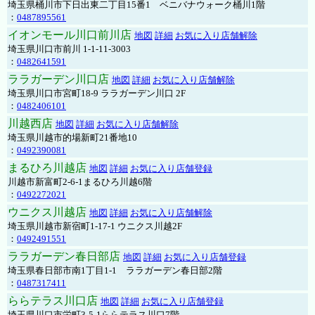
埼玉県桶川市下日出東二丁目15番1 ベニバナウォーク桶川1階
：
0487895561
イオンモール川口前川店
地図
詳細
お気に入り店舗解除
埼玉県川口市前川 1-1-11-3003
：
0482641591
ララガーデン川口店
地図
詳細
お気に入り店舗解除
埼玉県川口市宮町18-9 ララガーデン川口 2F
：
0482406101
川越西店
地図
詳細
お気に入り店舗解除
埼玉県川越市的場新町21番地10
：
0492390081
まるひろ川越店
地図
詳細
お気に入り店舗登録
川越市新富町2-6-1まるひろ川越6階
：
0492272021
ウニクス川越店
地図
詳細
お気に入り店舗解除
埼玉県川越市新宿町1-17-1 ウニクス川越2F
：
0492491551
ララガーデン春日部店
地図
詳細
お気に入り店舗登録
埼玉県春日部市南1丁目1-1 ララガーデン春日部2階
：
0487317411
ららテラス川口店
地図
詳細
お気に入り店舗登録
埼玉県川口市栄町3-5-1ららテラス川口7階