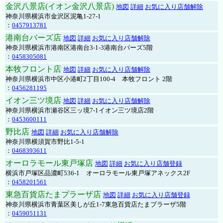
金沢八景店(イオン金沢八景店)
地図
詳細
お気に入り店舗解除
神奈川県横浜市金沢区泥亀1-27-1
：
0457913781
港南台バーズ店
地図
詳細
お気に入り店舗解除
神奈川県横浜市港南区港南台3-1-3港南台バーズ5階
：
0458305081
本牧フロント店
地図
詳細
お気に入り店舗解除
神奈川県横浜市中区小港町2丁目100-4 本牧フロント 2階
：
0456281195
イオン三ツ境店
地図
詳細
お気に入り店舗解除
神奈川県横浜市瀬谷区三ッ境7-1イオン三ツ境店2階
：
0453600111
野比店
地図
詳細
お気に入り店舗解除
神奈川県横須賀市野比1-5-1
：
0468393611
オーロラモール東戸塚店
地図
詳細
お気に入り店舗登録
横浜市戸塚区品濃町536-1 オーロラモール東戸塚アネックス2F
：
0458201561
東急百貨店たまプラーザ店
地図
詳細
お気に入り店舗登録
神奈川県横浜市青葉区美しが丘1-7東急百貨店たまプラーザ5階
：
0459051131