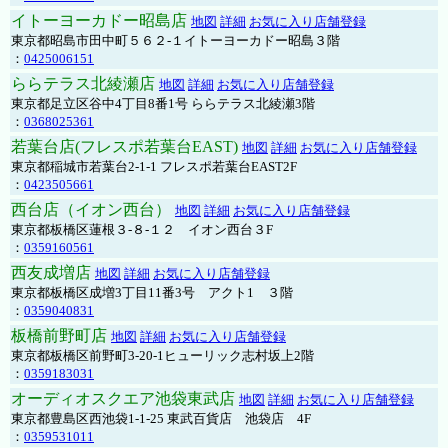
イトーヨーカドー昭島店
地図
詳細
お気に入り店舗登録
東京都昭島市田中町５６２-１イトーヨーカドー昭島３階
：
0425006151
ららテラス北綾瀬店
地図
詳細
お気に入り店舗登録
東京都足立区谷中4丁目8番1号 ららテラス北綾瀬3階
：
0368025361
若葉台店(フレスポ若葉台EAST)
地図
詳細
お気に入り店舗登録
東京都稲城市若葉台2-1-1 フレスポ若葉台EAST2F
：
0423505661
西台店（イオン西台）
地図
詳細
お気に入り店舗登録
東京都板橋区蓮根３-８-１２ イオン西台３F
：
0359160561
西友成増店
地図
詳細
お気に入り店舗登録
東京都板橋区成増3丁目11番3号 アクト1 ３階
：
0359040831
板橋前野町店
地図
詳細
お気に入り店舗登録
東京都板橋区前野町3-20-1ヒューリック志村坂上2階
：
0359183031
オーディオスクエア池袋東武店
地図
詳細
お気に入り店舗登録
東京都豊島区西池袋1-1-25 東武百貨店 池袋店 4F
：
0359531011