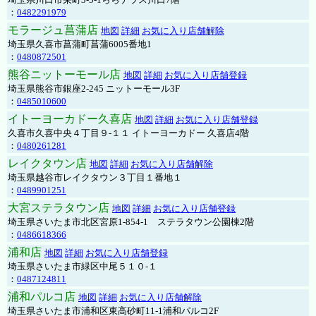
：
0482291979
モラージュ菖蒲店
地図
詳細
お気に入り店舗解除
埼玉県久喜市菖蒲町菖蒲6005番地1
：
0480872501
熊谷ニットーモール店
地図
詳細
お気に入り店舗登録
埼玉県熊谷市銀座2-245 ニットーモール3F
：
0485010600
イトーヨーカドー久喜店
地図
詳細
お気に入り店舗登録
久喜市久喜中央４丁目９-１１ イトーヨーカドー 久喜店4階
：
0480261281
レイクタウン店
地図
詳細
お気に入り店舗解除
埼玉県越谷市レイクタウン３丁目１番地１
：
0489901251
大宮ステラタウン店
地図
詳細
お気に入り店舗登録
埼玉県さいたま市北区宮原1-854-1 ステラタウン公園棟2階
：
0486618366
浦和店
地図
詳細
お気に入り店舗登録
埼玉県さいたま市緑区中尾５１０-１
：
0487124811
浦和パルコ店
地図
詳細
お気に入り店舗解除
埼玉県さいたま市浦和区東高砂町11-1浦和パルコ2F