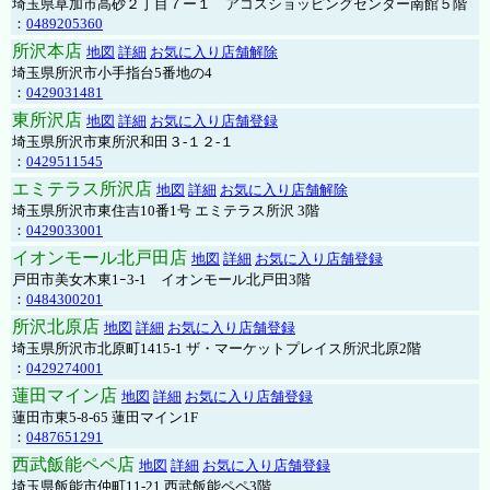
埼玉県草加市高砂２丁目７ー１ アコスショッピングセンター南館５階
：
0489205360
所沢本店
地図
詳細
お気に入り店舗解除
埼玉県所沢市小手指台5番地の4
：
0429031481
東所沢店
地図
詳細
お気に入り店舗登録
埼玉県所沢市東所沢和田３-１２-１
：
0429511545
エミテラス所沢店
地図
詳細
お気に入り店舗解除
埼玉県所沢市東住吉10番1号 エミテラス所沢 3階
：
0429033001
イオンモール北戸田店
地図
詳細
お気に入り店舗登録
戸田市美女木東1ｰ3‐1 イオンモール北戸田3階
：
0484300201
所沢北原店
地図
詳細
お気に入り店舗登録
埼玉県所沢市北原町1415-1 ザ・マーケットプレイス所沢北原2階
：
0429274001
蓮田マイン店
地図
詳細
お気に入り店舗登録
蓮田市東5-8-65 蓮田マイン1F
：
0487651291
西武飯能ペペ店
地図
詳細
お気に入り店舗登録
埼玉県飯能市仲町11-21 西武飯能ペペ3階