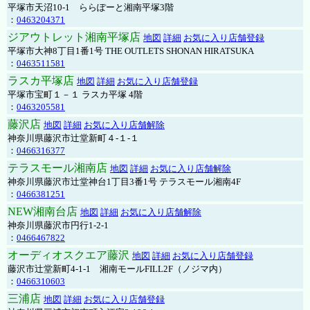
平塚市天沼10-1 ららぽーと湘南平塚3階
：
0463204371
ジアウトレット湘南平塚店
地図
詳細
お気に入り店舗登録
平塚市大神8丁目1番1号 THE OUTLETS SHONAN HIRATSUKA
：
0463511581
ラスカ平塚店
地図
詳細
お気に入り店舗登録
平塚市宝町１－１ ラスカ平塚 4階
：
0463205581
藤沢店
地図
詳細
お気に入り店舗解除
神奈川県藤沢市辻堂新町４-１-１
：
0466316377
テラスモール湘南店
地図
詳細
お気に入り店舗解除
神奈川県藤沢市辻堂神台1丁目3番1号 テラスモール湘南4F
：
0466381251
NEW湘南台店
地図
詳細
お気に入り店舗解除
神奈川県藤沢市円行1-2-1
：
0466467822
オーディオスクエア藤沢
地図
詳細
お気に入り店舗登録
藤沢市辻堂新町4-1-1 湘南モールFILL2F（ノジマ内）
：
0466310603
三浦店
地図
詳細
お気に入り店舗登録