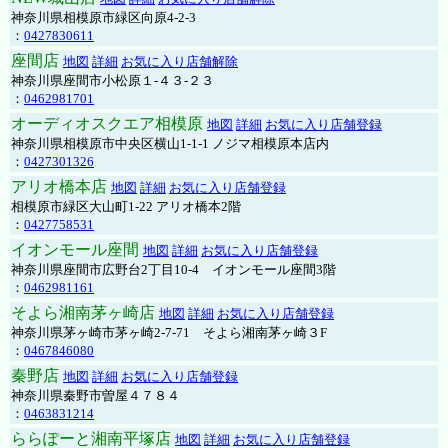
神奈川県相模原市緑区向原4-2-3
：
0427830611
座間店
地図
詳細
お気に入り店舗解除
神奈川県座間市小松原１-４３-２３
：
0462981701
オーディオスクエア相模原
地図
詳細
お気に入り店舗登録
神奈川県相模原市中央区横山1-1-1 ノジマ相模原本店内
：
0427301326
アリオ橋本店
地図
詳細
お気に入り店舗登録
相模原市緑区大山町1-22 アリオ橋本2階
：
0427758531
イオンモール座間
地図
詳細
お気に入り店舗登録
神奈川県座間市広野台2丁目10-4 イオンモール座間3階
：
0462981161
そよら湘南茅ヶ崎店
地図
詳細
お気に入り店舗登録
神奈川県茅ヶ崎市茅ヶ崎2‐7‐71 そよら湘南茅ヶ崎３F
：
0467846080
秦野店
地図
詳細
お気に入り店舗登録
神奈川県秦野市曽屋４７８４
：
0463831214
ららぽーと湘南平塚店
地図
詳細
お気に入り店舗登録