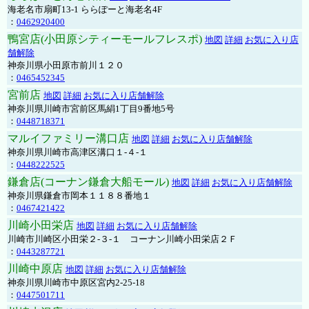
海老名市扇町13-1 ららぽーと海老名4F
：
0462920400
鴨宮店(小田原シティーモールフレスポ)
地図
詳細
お気に入り店
舗解除
神奈川県小田原市前川１２０
：
0465452345
宮前店
地図
詳細
お気に入り店舗解除
神奈川県川崎市宮前区馬絹1丁目9番地5号
：
0448718371
マルイファミリー溝口店
地図
詳細
お気に入り店舗解除
神奈川県川崎市高津区溝口１-４-１
：
0448222525
鎌倉店(コーナン鎌倉大船モール)
地図
詳細
お気に入り店舗解除
神奈川県鎌倉市岡本１１８８番地１
：
0467421422
川崎小田栄店
地図
詳細
お気に入り店舗解除
川崎市川崎区小田栄２‐３‐１ コーナン川崎小田栄店２Ｆ
：
0443287721
川崎中原店
地図
詳細
お気に入り店舗解除
神奈川県川崎市中原区宮内2-25-18
：
0447501711