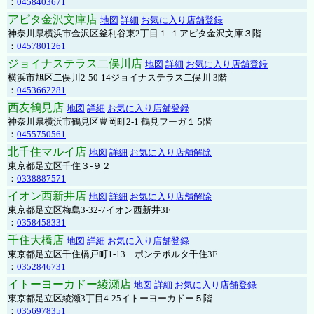
：
0458403671
アピタ金沢文庫店
地図
詳細
お気に入り店舗登録
神奈川県横浜市金沢区釜利谷東2丁目１-１アピタ金沢文庫３階
：
0457801261
ジョイナステラス二俣川店
地図
詳細
お気に入り店舗登録
横浜市旭区二俣川2-50-14ジョイナステラス二俣川 3階
：
0453662281
西友鶴見店
地図
詳細
お気に入り店舗登録
神奈川県横浜市鶴見区豊岡町2-1 鶴見フーガ１ 5階
：
0455750561
北千住マルイ店
地図
詳細
お気に入り店舗解除
東京都足立区千住３-９２
：
0338887571
イオン西新井店
地図
詳細
お気に入り店舗解除
東京都足立区梅島3-32-7イオン西新井3F
：
0358458331
千住大橋店
地図
詳細
お気に入り店舗登録
東京都足立区千住橋戸町1-13 ポンテポルタ千住3F
：
0352846731
イトーヨーカドー綾瀬店
地図
詳細
お気に入り店舗登録
東京都足立区綾瀬3丁目4-25イトーヨーカドー５階
：
0356978351