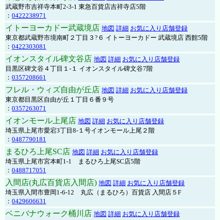
武蔵野市吉祥寺本町2-3-1 東急百貨店吉祥寺店5階
：
0422238971
イトーヨーカドー武蔵境店
地図
詳細
お気に入り店舗登録
東京都武蔵野市境南町２丁目３?６ イトーヨーカドー 武蔵境店 西館5階
：
0422303081
イオンスタイル碑文谷店
地図
詳細
お気に入り店舗登録
目黒区碑文谷４丁目１-１ イオンスタイル碑文谷7階
：
0357208661
フレル・ウィズ自由が丘店
地図
詳細
お気に入り店舗登録
東京都目黒区自由が丘１丁目６番９号
：
0357263071
イオンモール上尾店
地図
詳細
お気に入り店舗登録
埼玉県上尾市愛宕3丁目8-１号イオンモール上尾２階
：
0487790181
まるひろ上尾SC店
地図
詳細
お気に入り店舗登録
埼玉県上尾市宮本町1-1 まるひろ上尾SC店5階
：
0488717051
入間店(丸広百貨店入間店)
地図
詳細
お気に入り店舗登録
埼玉県入間市豊岡1-6-12 丸広（まるひろ）百貨店 入間店５F
：
0429606631
ベニバナウォーク桶川店
地図
詳細
お気に入り店舗登録