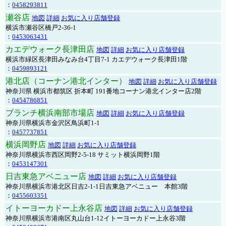
：
0458293811
瀬谷店
地図
詳細
お気に入り店舗登録
横浜市瀬谷区橋戸2-36-1
：
0453063431
カエデウォーク長津田店
地図
詳細
お気に入り店舗登録
横浜市緑区長津田みなみ台4丁目7-1 カエデウォーク長津田1階
：
0459893121
港北店（コーナン港北インター）
地図
詳細
お気に入り店舗登録
神奈川県 横浜市都筑区 折本町 191番地コーナン港北インター店2階
：
0454786851
ブランチ横浜南部市場店
地図
詳細
お気に入り店舗登録
神奈川県横浜市金沢区鳥浜町1-1
：
0457737851
横浜岡野店
地図
詳細
お気に入り店舗登録
神奈川県横浜市西区岡野2-5-18 サミット横浜岡野1階
：
0453147301
日吉東急アベニュー店
地図
詳細
お気に入り店舗登録
神奈川県横浜市港北区日吉2-1-1日吉東急アベニュー 本館3階
：
0455603351
イトーヨーカドー上永谷店
地図
詳細
お気に入り店舗登録
神奈川県横浜市港南区丸山台1-12イトーヨーカドー上永谷3階