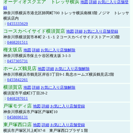
オーディオスクエア トレッサ横浜
地図
詳細
お気に入り店舗登
録
神奈川県横浜市港北区師岡町700 トレッサ横浜南棟3階 ノジマ トレッサ
横浜店内
：
0455335629
コースカベイサイド横須賀店
地図
詳細
お気に入り店舗登録
神奈川県横須賀市本町２-１-１２コースカベイサイドストアーズ3階
：
0468201511
権太坂店
地図
詳細
お気に入り店舗解除
神奈川県横浜市保土ケ谷区権太坂 3-1-3
：
0457305731
ホームズ鶴見店
地図
詳細
お気に入り店舗解除
神奈川県横浜市鶴見区岸谷3丁目9-1 島忠ホームズ横浜鶴見店2階
：
0455842261
横須賀店
地図
詳細
お気に入り店舗解除
横須賀市平成町3丁目28-2
：
0468287011
戸塚モディ店
地図
詳細
お気に入り店舗登録
神奈川県横浜市戸塚区戸塚町10
：
0458696131
東戸塚西口店
地図
詳細
お気に入り店舗登録
横浜市戸塚区川上町87-8 東戸塚西口プラザ１階