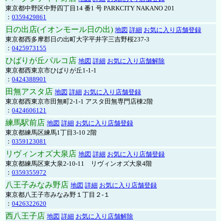
東京都中野区中野四丁目14 番1 号 PARKCITY NAKANO 201
：
0359429861
日の出店(イオンモール日の出)
地図
詳細
お気に入り店舗登録
東京都西多摩郡日の出町大字平井字三吉野桜237-3
：
0425973155
ひばりが丘パルコ店
地図
詳細
お気に入り店舗解除
東京都西東京市ひばりが丘1-1-1
：
0424388901
田無アスタ店
地図
詳細
お気に入り店舗登録
東京都西東京市田無町2-1-1 アスタ田無専門店棟2階
：
0424606121
練馬駅前店
地図
詳細
お気に入り店舗登録
東京都練馬区練馬1丁目3-10 2階
：
0359123081
リヴィンオズ大泉店
地図
詳細
お気に入り店舗登録
東京都練馬区東大泉2-10-11 リヴィンオズ大泉4階
：
0359355972
八王子みなみ野店
地図
詳細
お気に入り店舗登録
東京都八王子市みなみ野１丁目２-１
：
0426322620
西八王子店
地図
詳細
お気に入り店舗解除