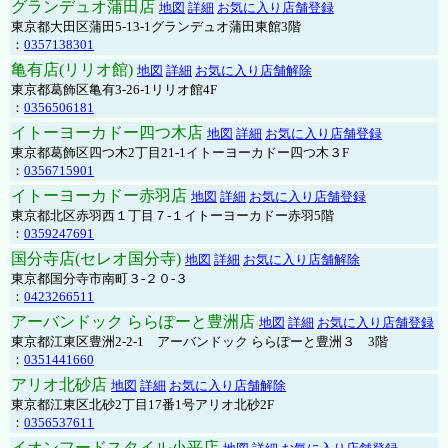
グランデュオ蒲田店
地図
詳細
お気に入り店舗登録
東京都大田区蒲田5-13-1グランデュオ蒲田東館3階
：
0357138301
亀有店(リリオ館)
地図
詳細
お気に入り店舗解除
東京都葛飾区亀有3-26-1リリオ館4F
：
0356506181
イトーヨーカドー四つ木店
地図
詳細
お気に入り店舗登録
東京都葛飾区四つ木2丁目21-1イトーヨーカドー四つ木３F
：
0356715901
イトーヨーカドー赤羽店
地図
詳細
お気に入り店舗登録
東京都北区赤羽西１丁目７-１イトーヨーカドー赤羽5階
：
0359247691
国分寺店(セレオ国分寺)
地図
詳細
お気に入り店舗解除
東京都国分寺市南町３-２０-３
：
0423266511
アーバンドック ららぽーと豊洲店
地図
詳細
お気に入り店舗登録
東京都江東区豊洲2-2-1 アーバンドック ららぽーと豊洲３ 3階
：
0351441660
アリオ北砂店
地図
詳細
お気に入り店舗解除
東京都江東区北砂2丁目17番1号アリオ北砂2F
：
0356537611
イオンフードスタイル小平店