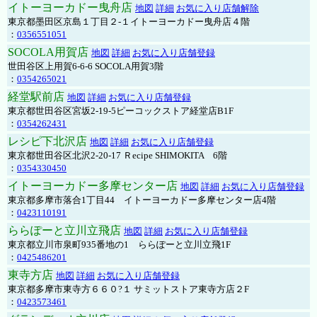
イトーヨーカドー曳舟店
地図
詳細
お気に入り店舗解除
東京都墨田区京島１丁目２-１イトーヨーカドー曳舟店４階
：
0356551051
SOCOLA用賀店
地図
詳細
お気に入り店舗登録
世田谷区上用賀6-6-6 SOCOLA用賀3階
：
0354265021
経堂駅前店
地図
詳細
お気に入り店舗登録
東京都世田谷区宮坂2-19-5ピーコックストア経堂店B1F
：
0354262431
レシピ下北沢店
地図
詳細
お気に入り店舗登録
東京都世田谷区北沢2-20-17 Ｒecipe SHIMOKITA 6階
：
0354330450
イトーヨーカドー多摩センター店
地図
詳細
お気に入り店舗登録
東京都多摩市落合1丁目44 イトーヨーカドー多摩センター店4階
：
0423110191
ららぽーと立川立飛店
地図
詳細
お気に入り店舗登録
東京都立川市泉町935番地の1 ららぽーと立川立飛1F
：
0425486201
東寺方店
地図
詳細
お気に入り店舗登録
東京都多摩市東寺方６６０?１ サミットストア東寺方店２F
：
0423573461