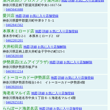
湯河原店(アクロスプラザ湯河原)
地図
詳細
お気に入り店舗登録
神奈川県足柄下郡湯河原町中央1-1617-54
：
0465641688
愛川店
地図
詳細
お気に入り店舗登録
神奈川県愛甲郡愛川町中津９７５-１
：
0462841562
本厚木ミロード店
地図
詳細
お気に入り店舗登録
厚木市中町2-2-1 本厚木ミロード2 6F
：
0462201201
大井松田店
地図
詳細
お気に入り店舗解除
神奈川県足柄上郡大井町金子字中の町325-1
：
0465828168
伊勢原店(エムアイプラザ)
地図
詳細
お気に入り店舗解除
神奈川県伊勢原市板戸８
：
0463911214
イトーヨーカドー伊勢原店
地図
詳細
お気に入り店舗登録
神奈川県伊勢原市桜台1-8-1 イトーヨーカドー伊勢原4階
：
0463920161
海老名マルイ店
地図
詳細
お気に入り店舗登録
神奈川県海老名市中央１丁目６-１海老名マルイ4階
：
0462925181
ららぽーと海老名店
地図
詳細
お気に入り店舗登録