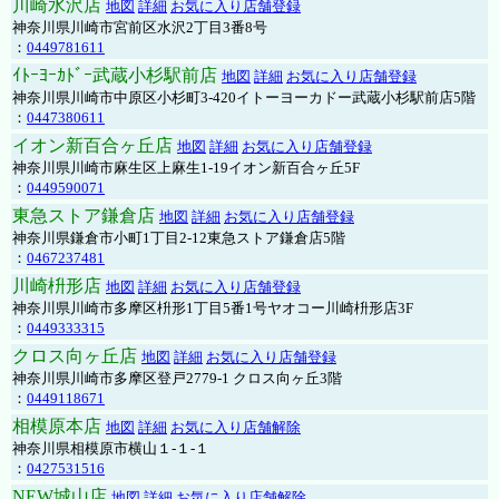
川崎水沢店
地図
詳細
お気に入り店舗登録
神奈川県川崎市宮前区水沢2丁目3番8号
：
0449781611
ｲﾄｰﾖｰｶﾄﾞｰ武蔵小杉駅前店
地図
詳細
お気に入り店舗登録
神奈川県川崎市中原区小杉町3-420イトーヨーカドー武蔵小杉駅前店5階
：
0447380611
イオン新百合ヶ丘店
地図
詳細
お気に入り店舗登録
神奈川県川崎市麻生区上麻生1-19イオン新百合ヶ丘5F
：
0449590071
東急ストア鎌倉店
地図
詳細
お気に入り店舗登録
神奈川県鎌倉市小町1丁目2-12東急ストア鎌倉店5階
：
0467237481
川崎枡形店
地図
詳細
お気に入り店舗登録
神奈川県川崎市多摩区枡形1丁目5番1号ヤオコー川崎枡形店3F
：
0449333315
クロス向ヶ丘店
地図
詳細
お気に入り店舗登録
神奈川県川崎市多摩区登戸2779-1 クロス向ヶ丘3階
：
0449118671
相模原本店
地図
詳細
お気に入り店舗解除
神奈川県相模原市横山１-１-１
：
0427531516
NEW城山店
地図
詳細
お気に入り店舗解除