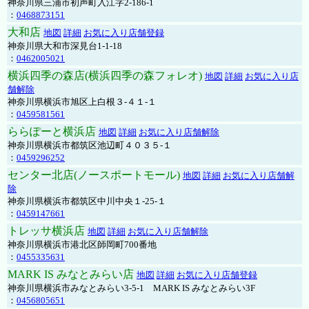
神奈川県三浦市初声町入江字2-186-1
：
0468873151
大和店
地図
詳細
お気に入り店舗登録
神奈川県大和市深見台1-1-18
：
0462005021
横浜四季の森店(横浜四季の森フォレオ)
地図
詳細
お気に入り店
舗解除
神奈川県横浜市旭区上白根３-４１-１
：
0459581561
ららぽーと横浜店
地図
詳細
お気に入り店舗解除
神奈川県横浜市都筑区池辺町４０３５-１
：
0459296252
センター北店(ノースポートモール)
地図
詳細
お気に入り店舗解
除
神奈川県横浜市都筑区中川中央１-25-１
：
0459147661
トレッサ横浜店
地図
詳細
お気に入り店舗解除
神奈川県横浜市港北区師岡町700番地
：
0455335631
MARK IS みなとみらい店
地図
詳細
お気に入り店舗登録
神奈川県横浜市みなとみらい3-5-1 MARK IS みなとみらい3F
：
0456805651