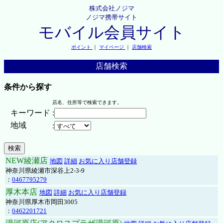
株式会社ノジマ
ノジマ携帯サイト
モバイル会員サイト
ポイント
｜
マイページ
｜
店舗検索
店舗検索
条件から探す
店名、住所等で検索できます。
キーワード
:
地域
:
NEW綾瀬店
地図
詳細
お気に入り店舗登録
神奈川県綾瀬市深谷上2-3-9
：
0467795279
厚木本店
地図
詳細
お気に入り店舗登録
神奈川県厚木市岡田3005
：
0462201721