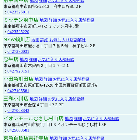
府中四谷店
地図
詳細
お気に入り店舗登録
東京都府中市四谷5-23-12 府中四谷SC２F
：
0423525011
ミッテン府中店
地図
詳細
お気に入り店舗登録
東京都府中市宮町1-41-2 ミッテン府中5階
：
0423525220
NEW鶴川店
地図
詳細
お気に入り店舗解除
東京都町田市能ヶ谷１丁目７番５号 神栄ビル２F
：
0427376031
忠生店
地図
詳細
お気に入り店舗解除
東京都町田市木曽西２丁目１７-２１
：
0427923151
小田急町田店
地図
詳細
お気に入り店舗登録
東京都町田市原町田6-12-20 小田急百貨店町田店7階
：
0427105581
三和小川店
地図
詳細
お気に入り店舗登録
東京都町田市金森４丁目１?２ 2F
：
0427068343
イオンモールむさし村山店
地図
詳細
お気に入り店舗解除
東京都武蔵村山市榎1丁目1-3 イオンモールむさし村山3F
：
0425668581
東急百貨店吉祥寺店
地図
詳細
お気に入り店舗登録