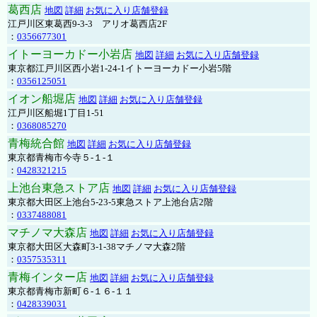
葛西店
地図
詳細
お気に入り店舗登録
江戸川区東葛西9-3-3 アリオ葛西店2F
：
0356677301
イトーヨーカドー小岩店
地図
詳細
お気に入り店舗登録
東京都江戸川区西小岩1-24-1イトーヨーカドー小岩5階
：
0356125051
イオン船堀店
地図
詳細
お気に入り店舗登録
江戸川区船堀1丁目1-51
：
0368085270
青梅統合館
地図
詳細
お気に入り店舗登録
東京都青梅市今寺５-１-１
：
0428321215
上池台東急ストア店
地図
詳細
お気に入り店舗登録
東京都大田区上池台5-23-5東急ストア上池台店2階
：
0337488081
マチノマ大森店
地図
詳細
お気に入り店舗登録
東京都大田区大森町3-1-38マチノマ大森2階
：
0357535311
青梅インター店
地図
詳細
お気に入り店舗登録
東京都青梅市新町６-１６-１１
：
0428339031