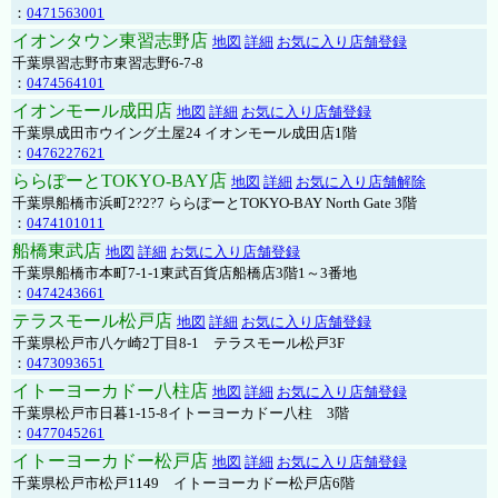
：
0471563001
イオンタウン東習志野店
地図
詳細
お気に入り店舗登録
千葉県習志野市東習志野6-7-8
：
0474564101
イオンモール成田店
地図
詳細
お気に入り店舗登録
千葉県成田市ウイング土屋24 イオンモール成田店1階
：
0476227621
ららぽーとTOKYO-BAY店
地図
詳細
お気に入り店舗解除
千葉県船橋市浜町2?2?7 ららぽーとTOKYO-BAY North Gate 3階
：
0474101011
船橋東武店
地図
詳細
お気に入り店舗登録
千葉県船橋市本町7-1-1東武百貨店船橋店3階1～3番地
：
0474243661
テラスモール松戸店
地図
詳細
お気に入り店舗登録
千葉県松戸市八ケ崎2丁目8-1 テラスモール松戸3F
：
0473093651
イトーヨーカドー八柱店
地図
詳細
お気に入り店舗登録
千葉県松戸市日暮1-15-8イトーヨーカドー八柱 3階
：
0477045261
イトーヨーカドー松戸店
地図
詳細
お気に入り店舗登録
千葉県松戸市松戸1149 イトーヨーカドー松戸店6階