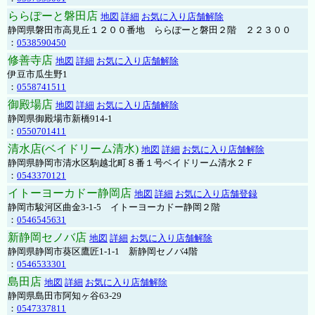
ららぽーと磐田店
地図
詳細
お気に入り店舗解除
静岡県磐田市高見丘１２００番地 ららぽーと磐田２階 ２２３００
：
0538590450
修善寺店
地図
詳細
お気に入り店舗解除
伊豆市瓜生野1
：
0558741511
御殿場店
地図
詳細
お気に入り店舗解除
静岡県御殿場市新橋914-1
：
0550701411
清水店(ベイドリーム清水)
地図
詳細
お気に入り店舗解除
静岡県静岡市清水区駒越北町８番１号ベイドリーム清水２Ｆ
：
0543370121
イトーヨーカドー静岡店
地図
詳細
お気に入り店舗登録
静岡市駿河区曲金3-1-5 イトーヨーカドー静岡２階
：
0546545631
新静岡セノバ店
地図
詳細
お気に入り店舗解除
静岡県静岡市葵区鷹匠1-1-1 新静岡セノバ4階
：
0546533301
島田店
地図
詳細
お気に入り店舗解除
静岡県島田市阿知ヶ谷63-29
：
0547337811