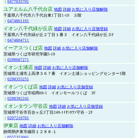
：
0477035701
ユアエルム八千代台店
地図
詳細
お気に入り店舗解除
千葉県八千代市八千代台東1丁目1-10 ３階
：
0474861191
イオン八千代緑が丘店
地図
詳細
お気に入り店舗登録
千葉県八千代市緑が丘２丁目１番３ イオン八千代緑が丘３F
：
0474804711
イーアスつくば店
地図
詳細
お気に入り店舗解除
茨城県つくば市研究学園5-19
：
0298687271
イオン土浦店
地図
詳細
お気に入り店舗解除
茨城県土浦市上高津３６７番 イオン土浦ショッピングセンター1階
：
0298355251
イオンつくば店
地図
詳細
お気に入り店舗登録
茨城県つくば市稲岡66-1 イオンモールつくば 3F
：
0298392241
イオンタウン守谷店
地図
詳細
お気に入り店舗登録
茨城県守谷市百合ヶ丘3丁目249-1ｲｵﾝﾀｳﾝ守谷・2F
：
0297210701
伊東店
地図
詳細
お気に入り店舗解除
静岡県伊東市鎌田１２８８-１
：
0557353001