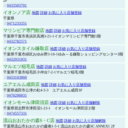
2F
：
0433503701
イオンノア店
地図
詳細
お気に入り店舗登録
千葉県
：
0471233351
マリンピア専門館店
地図
詳細
お気に入り店舗登録
千葉県千葉市美浜区高洲3-21-1イオンマリンピア専門館1階
：
0432782571
イオンスタイル鎌取店
地図
詳細
お気に入り店舗登録
千葉県千葉市緑区おゆみ野3-16-1ゆみ～る鎌取ショッピングセンター3階
：
0432931931
マルエツ稲毛店
地図
詳細
お気に入り店舗登録
千葉県千葉市稲毛区小仲台7-2-1マルエツ稲毛3階
：
0433103860
ユアエルム成田店
地図
詳細
お気に入り店舗登録
千葉県成田市公津の杜4-5-3 ユアエルム成田3F
：
0476296831
イオンモール津田沼店
地図
詳細
お気に入り店舗解除
千葉県習志野市津田沼1-23-1 イオンモール津田沼２階
：
0474557331
流山おおたかの森S・C店
地図
詳細
お気に入り店舗解除
千葉県流山市おおたかの森南1-5-1 流山おおたかの森SC ANNEX1 2F