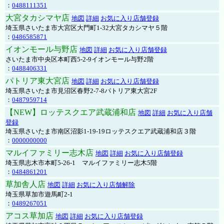
：
0488111351
大宮タカシマヤ店
地図
詳細
お気に入り店舗登録
埼玉県さいたま市大宮区大門町1-32大宮タカシマヤ５階
：
0486585871
イオンモール与野店
地図
詳細
お気に入り店舗登録
さいたま市中央区本町西5-2-9イオンモール与野2階
：
0488406331
パトリア東大宮店
地図
詳細
お気に入り店舗登録
埼玉県さいたま市見沼区春野2-7-8パトリア東大宮2F
：
0487959714
【NEW】ロッテスクエア武蔵浦和店
地図
詳細
お気に入り店舗
登録
埼玉県さいたま市南区沼影1-19-19ロッテスクエア武蔵浦和店３階
：
0000000000
マルイファミリー志木店
地図
詳細
お気に入り店舗登録
埼玉県志木市本町5-26-1 マルイファミリー志木5階
：
0484861201
草加舎人店
地図
詳細
お気に入り店舗解除
埼玉県草加市遊馬町2-1
：
0489267051
アコス草加店
地図
詳細
お気に入り店舗登録