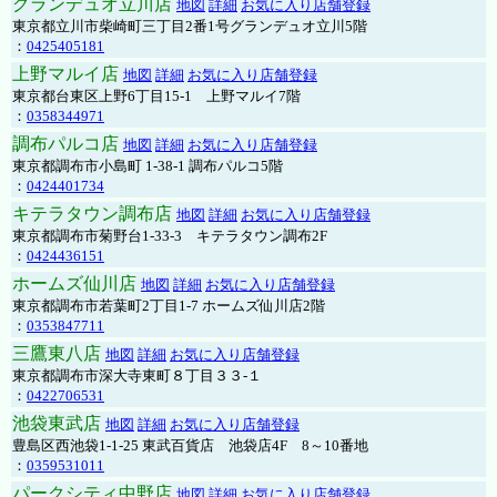
グランデュオ立川店
地図
詳細
お気に入り店舗登録
東京都立川市柴崎町三丁目2番1号グランデュオ立川5階
：
0425405181
上野マルイ店
地図
詳細
お気に入り店舗登録
東京都台東区上野6丁目15-1 上野マルイ7階
：
0358344971
調布パルコ店
地図
詳細
お気に入り店舗登録
東京都調布市小島町 1-38-1 調布パルコ5階
：
0424401734
キテラタウン調布店
地図
詳細
お気に入り店舗登録
東京都調布市菊野台1-33-3 キテラタウン調布2F
：
0424436151
ホームズ仙川店
地図
詳細
お気に入り店舗登録
東京都調布市若葉町2丁目1-7 ホームズ仙川店2階
：
0353847711
三鷹東八店
地図
詳細
お気に入り店舗登録
東京都調布市深大寺東町８丁目３３-１
：
0422706531
池袋東武店
地図
詳細
お気に入り店舗登録
豊島区西池袋1-1-25 東武百貨店 池袋店4F 8～10番地
：
0359531011
パークシティ中野店
地図
詳細
お気に入り店舗登録