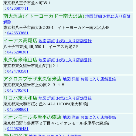
東京都八王子市並木町35-1
：
0426687711
南大沢店(イトーヨーカドー南大沢店)
地図
詳細
お気に入り店舗
解除
東京都八王子市南大沢2-28-1 イトーヨーカドー南大沢店4F
：
0426533681
イーアス高尾店
地図
詳細
お気に入り店舗登録
八王子市東浅川町550-1 イーアス高尾２F
：
0426290301
東久留米滝山店
地図
詳細
お気に入り店舗登録
東京都東久留米市滝山5丁目2-1
：
0424703581
アクロスプラザ東久留米店
地図
詳細
お気に入り店舗登録
東京都東久留米市上の原２-３-１８
：
0424705701
リコパ東大和店
地図
詳細
お気に入り店舗登録
東京都東大和市桜ヶ丘2-142-1 LICOPA東大和2階
：
0425908601
イオンモール多摩平の森店
地図
詳細
お気に入り店舗登録
東京都日野市多摩平２丁目４-１イオンモール多摩平の森2階
：
0425826481