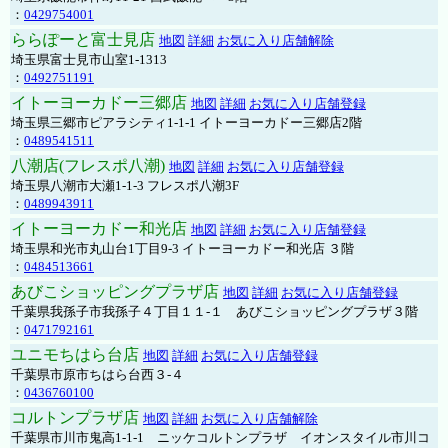
：
0429754001
ららぽーと富士見店
地図
詳細
お気に入り店舗解除
埼玉県富士見市山室1-1313
：
0492751191
イトーヨーカドー三郷店
地図
詳細
お気に入り店舗登録
埼玉県三郷市ピアラシティ1-1-1 イトーヨーカドー三郷店2階
：
0489541511
八潮店(フレスポ八潮)
地図
詳細
お気に入り店舗登録
埼玉県八潮市大瀬1-1-3 フレスポ八潮3F
：
0489943911
イトーヨーカドー和光店
地図
詳細
お気に入り店舗登録
埼玉県和光市丸山台1丁目9-3 イトーヨーカドー和光店 ３階
：
0484513661
あびこショッピングプラザ店
地図
詳細
お気に入り店舗登録
千葉県我孫子市我孫子４丁目１１-１ あびこショッピングプラザ３階
：
0471792161
ユニモちはら台店
地図
詳細
お気に入り店舗登録
千葉県市原市ちはら台西３-４
：
0436760100
コルトンプラザ店
地図
詳細
お気に入り店舗解除
千葉県市川市鬼高1-1-1 ニッケコルトンプラザ イオンスタイル市川コ