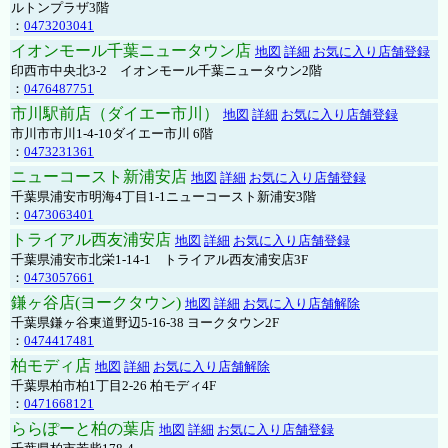
ルトンプラザ3階
：
0473203041
イオンモール千葉ニュータウン店
地図
詳細
お気に入り店舗登録
印西市中央北3-2 イオンモール千葉ニュータウン2階
：
0476487751
市川駅前店（ダイエー市川）
地図
詳細
お気に入り店舗登録
市川市市川1-4-10ダイエー市川 6階
：
0473231361
ニューコースト新浦安店
地図
詳細
お気に入り店舗登録
千葉県浦安市明海4丁目1-1ニューコースト新浦安3階
：
0473063401
トライアル西友浦安店
地図
詳細
お気に入り店舗登録
千葉県浦安市北栄1-14-1 トライアル西友浦安店3F
：
0473057661
鎌ヶ谷店(ヨークタウン)
地図
詳細
お気に入り店舗解除
千葉県鎌ヶ谷東道野辺5-16-38 ヨークタウン2F
：
0474417481
柏モディ店
地図
詳細
お気に入り店舗解除
千葉県柏市柏1丁目2-26 柏モディ4F
：
0471668121
ららぽーと柏の葉店
地図
詳細
お気に入り店舗登録