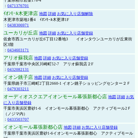
千葉県柏市若柴178-4
：
0471376701
ｲｵﾝﾓｰﾙ木更津店
地図
詳細
お気に入り店舗解除
木更津市築地1番4 ｲｵﾝﾓｰﾙ木更津1F
：
0438306971
ユーカリが丘店
地図
詳細
お気に入り店舗登録
佐倉市西ユーカリが丘6丁目12番地3 イオンタウンユーカリが丘東街
区3階
：
0434603171
アリオ蘇我店
地図
詳細
お気に入り店舗登録
千葉県千葉市中央区川崎町52-7 アリオ蘇我店２F
：
0432082131
イオン銚子店
地図
詳細
お気に入り店舗登録
千葉県銚子市三崎町2丁目2660-1 イオン銚子ショッピングセンター２Ｆ
：
0479303211
オーディオスクエアイオンモール幕張新都心店
地図
詳細
お気
に入り店舗登録
千葉市美浜区豊砂1-6 イオンモール幕張新都心 アクティブモール2Ｆ
（ノジマ内）
：
0433503707
イオンモール幕張新都心店
地図
詳細
お気に入り店舗登録
千葉県千葉市美浜区豊砂1-6イオンモール幕張新都心 アクティブモール