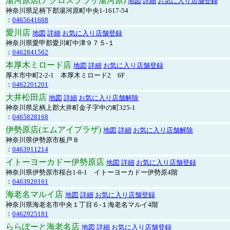
湯河原店(アクロスプラザ湯河原)
地図
詳細
お気に入り店舗登録
神奈川県足柄下郡湯河原町中央1-1617-54
：
0465641688
愛川店
地図
詳細
お気に入り店舗登録
神奈川県愛甲郡愛川町中津９７５-１
：
0462841562
本厚木ミロード店
地図
詳細
お気に入り店舗登録
厚木市中町2-2-1 本厚木ミロード2 6F
：
0462201201
大井松田店
地図
詳細
お気に入り店舗解除
神奈川県足柄上郡大井町金子字中の町325-1
：
0465828168
伊勢原店(エムアイプラザ)
地図
詳細
お気に入り店舗解除
神奈川県伊勢原市板戸８
：
0463911214
イトーヨーカドー伊勢原店
地図
詳細
お気に入り店舗登録
神奈川県伊勢原市桜台1-8-1 イトーヨーカドー伊勢原4階
：
0463920161
海老名マルイ店
地図
詳細
お気に入り店舗登録
神奈川県海老名市中央１丁目６-１海老名マルイ4階
：
0462925181
ららぽーと海老名店
地図
詳細
お気に入り店舗登録