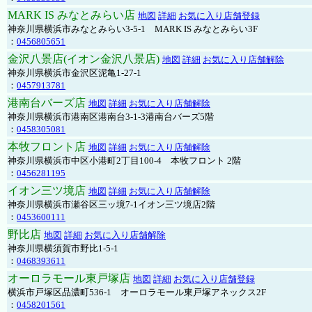
MARK IS みなとみらい店
地図
詳細
お気に入り店舗登録
神奈川県横浜市みなとみらい3-5-1 MARK IS みなとみらい3F
：
0456805651
金沢八景店(イオン金沢八景店)
地図
詳細
お気に入り店舗解除
神奈川県横浜市金沢区泥亀1-27-1
：
0457913781
港南台バーズ店
地図
詳細
お気に入り店舗解除
神奈川県横浜市港南区港南台3-1-3港南台バーズ5階
：
0458305081
本牧フロント店
地図
詳細
お気に入り店舗解除
神奈川県横浜市中区小港町2丁目100-4 本牧フロント 2階
：
0456281195
イオン三ツ境店
地図
詳細
お気に入り店舗解除
神奈川県横浜市瀬谷区三ッ境7-1イオン三ツ境店2階
：
0453600111
野比店
地図
詳細
お気に入り店舗解除
神奈川県横須賀市野比1-5-1
：
0468393611
オーロラモール東戸塚店
地図
詳細
お気に入り店舗登録
横浜市戸塚区品濃町536-1 オーロラモール東戸塚アネックス2F
：
0458201561