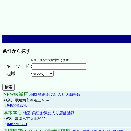
条件から探す
店名、住所等で検索できます。
キーワード
:
地域
:
NEW綾瀬店
地図
詳細
お気に入り店舗登録
神奈川県綾瀬市深谷上2-3-9
：
0467795279
厚木本店
地図
詳細
お気に入り店舗登録
神奈川県厚木市岡田3005
：
0462201721