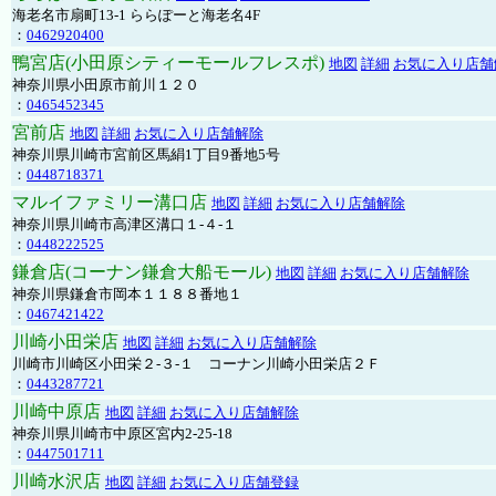
海老名市扇町13-1 ららぽーと海老名4F
：
0462920400
鴨宮店(小田原シティーモールフレスポ)
地図
詳細
お気に入り店舗
神奈川県小田原市前川１２０
：
0465452345
宮前店
地図
詳細
お気に入り店舗解除
神奈川県川崎市宮前区馬絹1丁目9番地5号
：
0448718371
マルイファミリー溝口店
地図
詳細
お気に入り店舗解除
神奈川県川崎市高津区溝口１-４-１
：
0448222525
鎌倉店(コーナン鎌倉大船モール)
地図
詳細
お気に入り店舗解除
神奈川県鎌倉市岡本１１８８番地１
：
0467421422
川崎小田栄店
地図
詳細
お気に入り店舗解除
川崎市川崎区小田栄２‐３‐１ コーナン川崎小田栄店２Ｆ
：
0443287721
川崎中原店
地図
詳細
お気に入り店舗解除
神奈川県川崎市中原区宮内2-25-18
：
0447501711
川崎水沢店
地図
詳細
お気に入り店舗登録