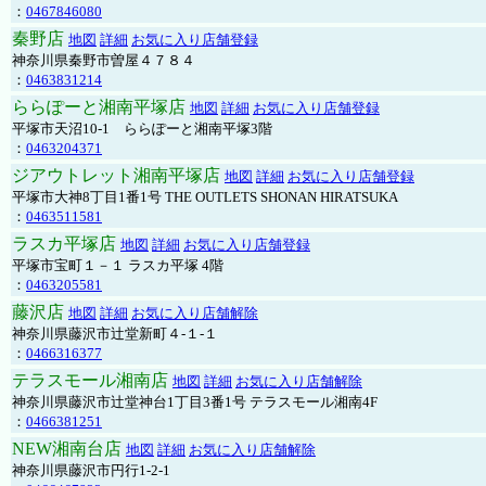
：
0467846080
秦野店
地図
詳細
お気に入り店舗登録
神奈川県秦野市曽屋４７８４
：
0463831214
ららぽーと湘南平塚店
地図
詳細
お気に入り店舗登録
平塚市天沼10-1 ららぽーと湘南平塚3階
：
0463204371
ジアウトレット湘南平塚店
地図
詳細
お気に入り店舗登録
平塚市大神8丁目1番1号 THE OUTLETS SHONAN HIRATSUKA
：
0463511581
ラスカ平塚店
地図
詳細
お気に入り店舗登録
平塚市宝町１－１ ラスカ平塚 4階
：
0463205581
藤沢店
地図
詳細
お気に入り店舗解除
神奈川県藤沢市辻堂新町４-１-１
：
0466316377
テラスモール湘南店
地図
詳細
お気に入り店舗解除
神奈川県藤沢市辻堂神台1丁目3番1号 テラスモール湘南4F
：
0466381251
NEW湘南台店
地図
詳細
お気に入り店舗解除
神奈川県藤沢市円行1-2-1