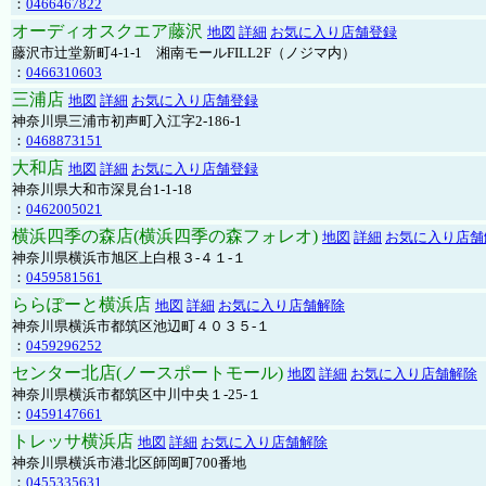
：
0466467822
オーディオスクエア藤沢
地図
詳細
お気に入り店舗登録
藤沢市辻堂新町4-1-1 湘南モールFILL2F（ノジマ内）
：
0466310603
三浦店
地図
詳細
お気に入り店舗登録
神奈川県三浦市初声町入江字2-186-1
：
0468873151
大和店
地図
詳細
お気に入り店舗登録
神奈川県大和市深見台1-1-18
：
0462005021
横浜四季の森店(横浜四季の森フォレオ)
地図
詳細
お気に入り店舗
神奈川県横浜市旭区上白根３-４１-１
：
0459581561
ららぽーと横浜店
地図
詳細
お気に入り店舗解除
神奈川県横浜市都筑区池辺町４０３５-１
：
0459296252
センター北店(ノースポートモール)
地図
詳細
お気に入り店舗解除
神奈川県横浜市都筑区中川中央１-25-１
：
0459147661
トレッサ横浜店
地図
詳細
お気に入り店舗解除
神奈川県横浜市港北区師岡町700番地
：
0455335631