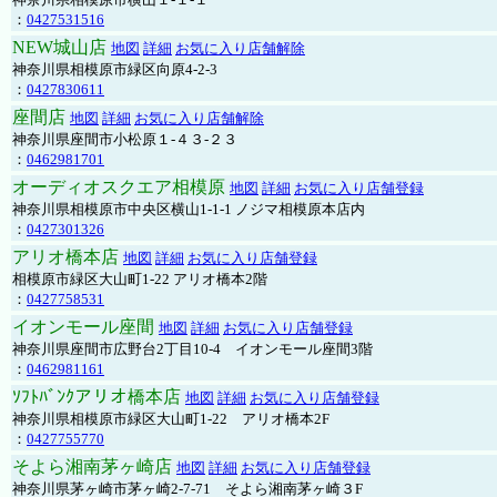
：
0427531516
NEW城山店
地図
詳細
お気に入り店舗解除
神奈川県相模原市緑区向原4-2-3
：
0427830611
座間店
地図
詳細
お気に入り店舗解除
神奈川県座間市小松原１-４３-２３
：
0462981701
オーディオスクエア相模原
地図
詳細
お気に入り店舗登録
神奈川県相模原市中央区横山1-1-1 ノジマ相模原本店内
：
0427301326
アリオ橋本店
地図
詳細
お気に入り店舗登録
相模原市緑区大山町1-22 アリオ橋本2階
：
0427758531
イオンモール座間
地図
詳細
お気に入り店舗登録
神奈川県座間市広野台2丁目10-4 イオンモール座間3階
：
0462981161
ｿﾌﾄﾊﾞﾝｸアリオ橋本店
地図
詳細
お気に入り店舗登録
神奈川県相模原市緑区大山町1-22 アリオ橋本2F
：
0427755770
そよら湘南茅ヶ崎店
地図
詳細
お気に入り店舗登録
神奈川県茅ヶ崎市茅ヶ崎2‐7‐71 そよら湘南茅ヶ崎３F