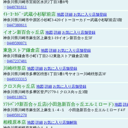
神奈川県川崎市宮前区水沢2丁目3番8号
：
0449781611
ｲﾄｰﾖｰｶﾄﾞｰ武蔵小杉駅前店
地図
詳細
お気に入り店舗登録
神奈川県川崎市中原区小杉町3-420イトーヨーカドー武蔵小杉駅前店5階
：
0447380611
イオン新百合ヶ丘店
地図
詳細
お気に入り店舗登録
神奈川県川崎市麻生区上麻生1-19イオン新百合ヶ丘5F
：
0449590071
東急ストア鎌倉店
地図
詳細
お気に入り店舗登録
神奈川県鎌倉市小町1丁目2-12東急ストア鎌倉店5階
：
0467237481
川崎枡形店
地図
詳細
お気に入り店舗登録
神奈川県川崎市多摩区枡形1丁目5番1号ヤオコー川崎枡形店3F
：
0449333315
クロス向ヶ丘店
地図
詳細
お気に入り店舗登録
神奈川県川崎市多摩区登戸2779-1 クロス向ヶ丘3階
：
0449118671
ｿﾌﾄﾊﾞﾝｸ新百合ヶ丘店(小田急新百合ヶ丘エルミロード)
地図
詳
神奈川県川崎市麻生区上麻生１-４-１ 小田急新百合ヶ丘エルミロード4Ｆ
：
0449591270
相模原本店
地図
詳細
お気に入り店舗解除
神奈川県相模原市横山１-１-１