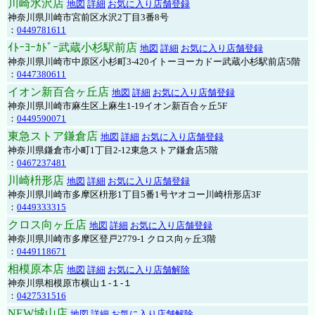
川崎水沢店
地図
詳細
お気に入り店舗登録
神奈川県川崎市宮前区水沢2丁目3番8号
：
0449781611
ｲﾄｰﾖｰｶﾄﾞｰ武蔵小杉駅前店
地図
詳細
お気に入り店舗登録
神奈川県川崎市中原区小杉町3-420イトーヨーカドー武蔵小杉駅前店5階
：
0447380611
イオン新百合ヶ丘店
地図
詳細
お気に入り店舗登録
神奈川県川崎市麻生区上麻生1-19イオン新百合ヶ丘5F
：
0449590071
東急ストア鎌倉店
地図
詳細
お気に入り店舗登録
神奈川県鎌倉市小町1丁目2-12東急ストア鎌倉店5階
：
0467237481
川崎枡形店
地図
詳細
お気に入り店舗登録
神奈川県川崎市多摩区枡形1丁目5番1号ヤオコー川崎枡形店3F
：
0449333315
クロス向ヶ丘店
地図
詳細
お気に入り店舗登録
神奈川県川崎市多摩区登戸2779-1 クロス向ヶ丘3階
：
0449118671
相模原本店
地図
詳細
お気に入り店舗解除
神奈川県相模原市横山１-１-１
：
0427531516
NEW城山店
地図
詳細
お気に入り店舗解除