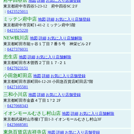
府中四谷店
地図
詳細
お気に入り店舗登録
東京都府中市四谷5-23-12 府中四谷SC２F
：
0423525011
ミッテン府中店
地図
詳細
お気に入り店舗登録
東京都府中市宮町1-41-2 ミッテン府中5階
：
0423525220
NEW鶴川店
地図
詳細
お気に入り店舗解除
東京都町田市能ヶ谷１丁目７番５号 神栄ビル２F
：
0427376031
忠生店
地図
詳細
お気に入り店舗解除
東京都町田市木曽西２丁目１７-２１
：
0427923151
小田急町田店
地図
詳細
お気に入り店舗登録
東京都町田市原町田6-12-20 小田急百貨店町田店7階
：
0427105581
三和小川店
地図
詳細
お気に入り店舗登録
東京都町田市金森４丁目１?２ 2F
：
0427068343
イオンモールむさし村山店
地図
詳細
お気に入り店舗解除
東京都武蔵村山市榎1丁目1-3 イオンモールむさし村山3F
：
0425668581
東急百貨店吉祥寺店
地図
詳細
お気に入り店舗登録