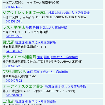
平塚市天沼10-1 ららぽーと湘南平塚3階
：
0463204371
ジアウトレット湘南平塚店
地図
詳細
お気に入り店舗登録
平塚市大神8丁目1番1号 THE OUTLETS SHONAN HIRATSUKA
：
0463511581
ラスカ平塚店
地図
詳細
お気に入り店舗登録
平塚市宝町１－１ ラスカ平塚 4階
：
0463205581
藤沢店
地図
詳細
お気に入り店舗解除
神奈川県藤沢市辻堂新町４-１-１
：
0466316377
テラスモール湘南店
地図
詳細
お気に入り店舗解除
神奈川県藤沢市辻堂神台1丁目3番1号 テラスモール湘南4F
：
0466381251
NEW湘南台店
地図
詳細
お気に入り店舗解除
神奈川県藤沢市円行1-2-1
：
0466467822
オーディオスクエア藤沢
地図
詳細
お気に入り店舗登録
藤沢市辻堂新町4-1-1 湘南モールFILL2F（ノジマ内）
：
0466310603
三浦店
地図
詳細
お気に入り店舗登録