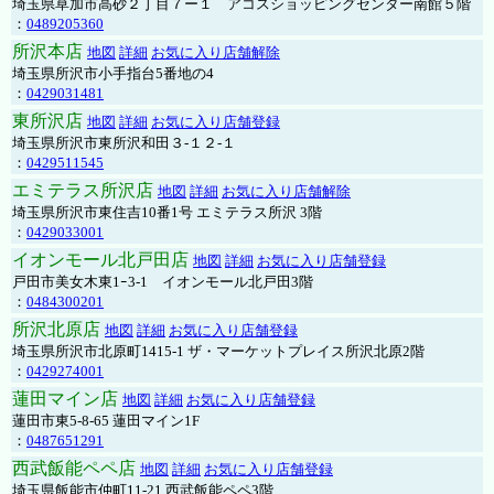
埼玉県草加市高砂２丁目７ー１ アコスショッピングセンター南館５階
：
0489205360
所沢本店
地図
詳細
お気に入り店舗解除
埼玉県所沢市小手指台5番地の4
：
0429031481
東所沢店
地図
詳細
お気に入り店舗登録
埼玉県所沢市東所沢和田３-１２-１
：
0429511545
エミテラス所沢店
地図
詳細
お気に入り店舗解除
埼玉県所沢市東住吉10番1号 エミテラス所沢 3階
：
0429033001
イオンモール北戸田店
地図
詳細
お気に入り店舗登録
戸田市美女木東1ｰ3‐1 イオンモール北戸田3階
：
0484300201
所沢北原店
地図
詳細
お気に入り店舗登録
埼玉県所沢市北原町1415-1 ザ・マーケットプレイス所沢北原2階
：
0429274001
蓮田マイン店
地図
詳細
お気に入り店舗登録
蓮田市東5-8-65 蓮田マイン1F
：
0487651291
西武飯能ペペ店
地図
詳細
お気に入り店舗登録
埼玉県飯能市仲町11-21 西武飯能ペペ3階