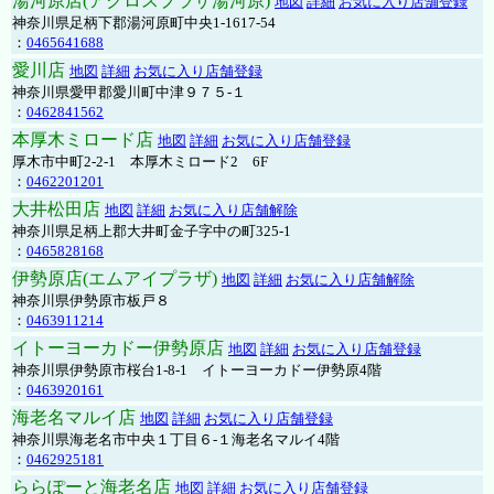
湯河原店(アクロスプラザ湯河原)
地図
詳細
お気に入り店舗登録
神奈川県足柄下郡湯河原町中央1-1617-54
：
0465641688
愛川店
地図
詳細
お気に入り店舗登録
神奈川県愛甲郡愛川町中津９７５-１
：
0462841562
本厚木ミロード店
地図
詳細
お気に入り店舗登録
厚木市中町2-2-1 本厚木ミロード2 6F
：
0462201201
大井松田店
地図
詳細
お気に入り店舗解除
神奈川県足柄上郡大井町金子字中の町325-1
：
0465828168
伊勢原店(エムアイプラザ)
地図
詳細
お気に入り店舗解除
神奈川県伊勢原市板戸８
：
0463911214
イトーヨーカドー伊勢原店
地図
詳細
お気に入り店舗登録
神奈川県伊勢原市桜台1-8-1 イトーヨーカドー伊勢原4階
：
0463920161
海老名マルイ店
地図
詳細
お気に入り店舗登録
神奈川県海老名市中央１丁目６-１海老名マルイ4階
：
0462925181
ららぽーと海老名店
地図
詳細
お気に入り店舗登録