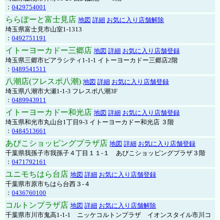
：
0429754001
ららぽーと富士見店
地図
詳細
お気に入り店舗解除
埼玉県富士見市山室1-1313
：
0492751191
イトーヨーカドー三郷店
地図
詳細
お気に入り店舗登録
埼玉県三郷市ピアラシティ1-1-1 イトーヨーカドー三郷店2階
：
0489541511
八潮店(フレスポ八潮)
地図
詳細
お気に入り店舗登録
埼玉県八潮市大瀬1-1-3 フレスポ八潮3F
：
0489943911
イトーヨーカドー和光店
地図
詳細
お気に入り店舗登録
埼玉県和光市丸山台1丁目9-3 イトーヨーカドー和光店 ３階
：
0484513661
あびこショッピングプラザ店
地図
詳細
お気に入り店舗登録
千葉県我孫子市我孫子４丁目１１-１ あびこショッピングプラザ３階
：
0471792161
ユニモちはら台店
地図
詳細
お気に入り店舗登録
千葉県市原市ちはら台西３-４
：
0436760100
コルトンプラザ店
地図
詳細
お気に入り店舗解除
千葉県市川市鬼高1-1-1 ニッケコルトンプラザ イオンスタイル市川コ