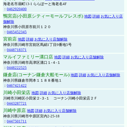
海老名市扇町13-1 ららぽーと海老名4F
：
0462920400
鴨宮店(小田原シティーモールフレスポ)
地図
詳細
お気に入り店
舗解除
神奈川県小田原市前川１２０
：
0465452345
宮前店
地図
詳細
お気に入り店舗解除
神奈川県川崎市宮前区馬絹1丁目9番地5号
：
0448718371
マルイファミリー溝口店
地図
詳細
お気に入り店舗解除
神奈川県川崎市高津区溝口１-４-１
：
0448222525
鎌倉店(コーナン鎌倉大船モール)
地図
詳細
お気に入り店舗解除
神奈川県鎌倉市岡本１１８８番地１
：
0467421422
川崎小田栄店
地図
詳細
お気に入り店舗解除
川崎市川崎区小田栄２‐３‐１ コーナン川崎小田栄店２Ｆ
：
0443287721
川崎中原店
地図
詳細
お気に入り店舗解除
神奈川県川崎市中原区宮内2-25-18
：
0447501711