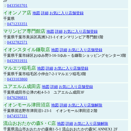
2F
：
0433503701
イオンノア店
地図
詳細
お気に入り店舗登録
千葉県
：
0471233351
マリンピア専門館店
地図
詳細
お気に入り店舗登録
千葉県千葉市美浜区高洲3-21-1イオンマリンピア専門館1階
：
0432782571
イオンスタイル鎌取店
地図
詳細
お気に入り店舗登録
千葉県千葉市緑区おゆみ野3-16-1ゆみ～る鎌取ショッピングセンター3階
：
0432931931
マルエツ稲毛店
地図
詳細
お気に入り店舗登録
千葉県千葉市稲毛区小仲台7-2-1マルエツ稲毛3階
：
0433103860
ユアエルム成田店
地図
詳細
お気に入り店舗登録
千葉県成田市公津の杜4-5-3 ユアエルム成田3F
：
0476296831
イオンモール津田沼店
地図
詳細
お気に入り店舗解除
千葉県習志野市津田沼1-23-1 イオンモール津田沼２階
：
0474557331
流山おおたかの森S・C店
地図
詳細
お気に入り店舗解除
千葉県流山市おおたかの森南1-5-1 流山おおたかの森SC ANNEX1 2F