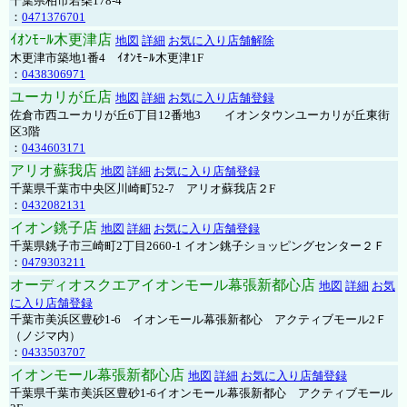
千葉県柏市若柴178-4
：
0471376701
ｲｵﾝﾓｰﾙ木更津店
地図
詳細
お気に入り店舗解除
木更津市築地1番4 ｲｵﾝﾓｰﾙ木更津1F
：
0438306971
ユーカリが丘店
地図
詳細
お気に入り店舗登録
佐倉市西ユーカリが丘6丁目12番地3 イオンタウンユーカリが丘東街
区3階
：
0434603171
アリオ蘇我店
地図
詳細
お気に入り店舗登録
千葉県千葉市中央区川崎町52-7 アリオ蘇我店２F
：
0432082131
イオン銚子店
地図
詳細
お気に入り店舗登録
千葉県銚子市三崎町2丁目2660-1 イオン銚子ショッピングセンター２Ｆ
：
0479303211
オーディオスクエアイオンモール幕張新都心店
地図
詳細
お気
に入り店舗登録
千葉市美浜区豊砂1-6 イオンモール幕張新都心 アクティブモール2Ｆ
（ノジマ内）
：
0433503707
イオンモール幕張新都心店
地図
詳細
お気に入り店舗登録
千葉県千葉市美浜区豊砂1-6イオンモール幕張新都心 アクティブモール