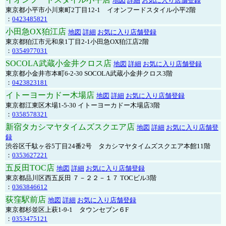
地図
詳細
お気に入り店舗登録
東京都小平市小川東町2丁目12-1 イオンフードスタイル小平2階
：
0423485821
小田急OX狛江店
地図
詳細
お気に入り店舗登録
東京都狛江市元和泉1丁目2-1小田急OX狛江店2階
：
0354977031
SOCOLA武蔵小金井クロス店
地図
詳細
お気に入り店舗登録
東京都小金井市本町6-2-30 SOCOLA武蔵小金井クロス3階
：
0423823181
イトーヨーカドー木場店
地図
詳細
お気に入り店舗登録
東京都江東区木場1-5-30 イトーヨーカドー木場店3階
：
0358578321
新宿タカシマヤタイムズスクエア店
地図
詳細
お気に入り店舗登
録
渋谷区千駄ヶ谷5丁目24番2号 タカシマヤタイムズスクエア本館11階
：
0353627221
五反田TOC店
地図
詳細
お気に入り店舗登録
東京都品川区西五反田 ７－２２－１７ TOCビル3階
：
0363846612
荻窪駅前店
地図
詳細
お気に入り店舗登録
東京都杉並区上萩1-9-1 タウンセブン６F
：
0353475121