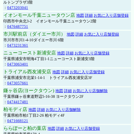
ルトンプラザ3階
：
0473203041
イオンモール千葉ニュータウン店
地図
詳細
お気に入り店舗登録
印西市中央北3-2 イオンモール千葉ニュータウン2階
：
0476487751
市川駅前店（ダイエー市川）
地図
詳細
お気に入り店舗登録
市川市市川1-4-10ダイエー市川 6階
：
0473231361
ニューコースト新浦安店
地図
詳細
お気に入り店舗登録
千葉県浦安市明海4丁目1-1ニューコースト新浦安3階
：
0473063401
トライアル西友浦安店
地図
詳細
お気に入り店舗登録
千葉県浦安市北栄1-14-1 トライアル西友浦安店3F
：
0473057661
鎌ヶ谷店(ヨークタウン)
地図
詳細
お気に入り店舗解除
千葉県鎌ヶ谷東道野辺5-16-38 ヨークタウン2F
：
0474417481
柏モディ店
地図
詳細
お気に入り店舗解除
千葉県柏市柏1丁目2-26 柏モディ4F
：
0471668121
ららぽーと柏の葉店
地図
詳細
お気に入り店舗登録