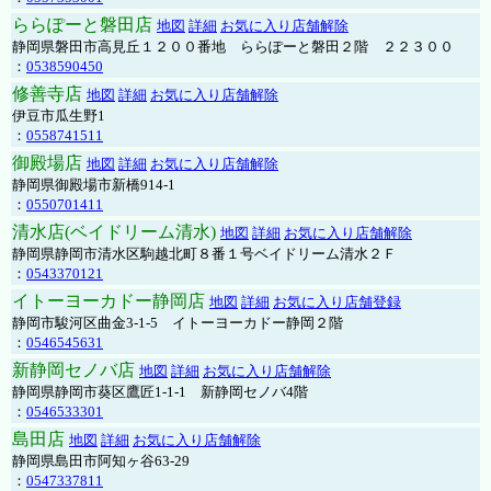
ららぽーと磐田店
地図
詳細
お気に入り店舗解除
静岡県磐田市高見丘１２００番地 ららぽーと磐田２階 ２２３００
：
0538590450
修善寺店
地図
詳細
お気に入り店舗解除
伊豆市瓜生野1
：
0558741511
御殿場店
地図
詳細
お気に入り店舗解除
静岡県御殿場市新橋914-1
：
0550701411
清水店(ベイドリーム清水)
地図
詳細
お気に入り店舗解除
静岡県静岡市清水区駒越北町８番１号ベイドリーム清水２Ｆ
：
0543370121
イトーヨーカドー静岡店
地図
詳細
お気に入り店舗登録
静岡市駿河区曲金3-1-5 イトーヨーカドー静岡２階
：
0546545631
新静岡セノバ店
地図
詳細
お気に入り店舗解除
静岡県静岡市葵区鷹匠1-1-1 新静岡セノバ4階
：
0546533301
島田店
地図
詳細
お気に入り店舗解除
静岡県島田市阿知ヶ谷63-29
：
0547337811