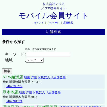
株式会社ノジマ
ノジマ携帯サイト
モバイル会員サイト
ポイント
｜
マイページ
｜
店舗検索
店舗検索
条件から探す
店名、住所等で検索できます。
キーワード
:
地域
:
NEW綾瀬店
地図
詳細
お気に入り店舗登録
神奈川県綾瀬市深谷上2-3-9
：
0467795279
厚木本店
地図
詳細
お気に入り店舗登録
神奈川県厚木市岡田3005
：
0462201721