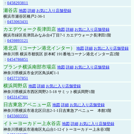
：
0458293811
瀬谷店
地図
詳細
お気に入り店舗登録
横浜市瀬谷区橋戸2-36-1
：
0453063431
カエデウォーク長津田店
地図
詳細
お気に入り店舗登録
横浜市緑区長津田みなみ台4丁目7-1 カエデウォーク長津田1階
：
0459893121
港北店（コーナン港北インター）
地図
詳細
お気に入り店舗登録
神奈川県 横浜市都筑区 折本町 191番地コーナン港北インター店2階
：
0454786851
ブランチ横浜南部市場店
地図
詳細
お気に入り店舗登録
神奈川県横浜市金沢区鳥浜町1-1
：
0457737851
横浜岡野店
地図
詳細
お気に入り店舗登録
神奈川県横浜市西区岡野2-5-18 サミット横浜岡野1階
：
0453147301
日吉東急アベニュー店
地図
詳細
お気に入り店舗登録
神奈川県横浜市港北区日吉2-1-1日吉東急アベニュー 本館3階
：
0455603351
イトーヨーカドー上永谷店
地図
詳細
お気に入り店舗登録
神奈川県横浜市港南区丸山台1-12イトーヨーカドー上永谷3階