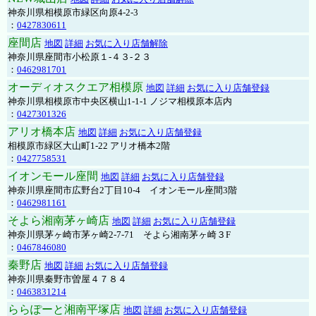
神奈川県相模原市緑区向原4-2-3
：
0427830611
座間店
地図
詳細
お気に入り店舗解除
神奈川県座間市小松原１-４３-２３
：
0462981701
オーディオスクエア相模原
地図
詳細
お気に入り店舗登録
神奈川県相模原市中央区横山1-1-1 ノジマ相模原本店内
：
0427301326
アリオ橋本店
地図
詳細
お気に入り店舗登録
相模原市緑区大山町1-22 アリオ橋本2階
：
0427758531
イオンモール座間
地図
詳細
お気に入り店舗登録
神奈川県座間市広野台2丁目10-4 イオンモール座間3階
：
0462981161
そよら湘南茅ヶ崎店
地図
詳細
お気に入り店舗登録
神奈川県茅ヶ崎市茅ヶ崎2‐7‐71 そよら湘南茅ヶ崎３F
：
0467846080
秦野店
地図
詳細
お気に入り店舗登録
神奈川県秦野市曽屋４７８４
：
0463831214
ららぽーと湘南平塚店
地図
詳細
お気に入り店舗登録