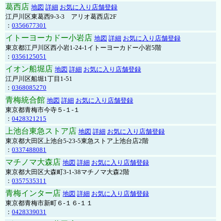
葛西店
地図
詳細
お気に入り店舗登録
江戸川区東葛西9-3-3 アリオ葛西店2F
：
0356677301
イトーヨーカドー小岩店
地図
詳細
お気に入り店舗登録
東京都江戸川区西小岩1-24-1イトーヨーカドー小岩5階
：
0356125051
イオン船堀店
地図
詳細
お気に入り店舗登録
江戸川区船堀1丁目1-51
：
0368085270
青梅統合館
地図
詳細
お気に入り店舗登録
東京都青梅市今寺５-１-１
：
0428321215
上池台東急ストア店
地図
詳細
お気に入り店舗登録
東京都大田区上池台5-23-5東急ストア上池台店2階
：
0337488081
マチノマ大森店
地図
詳細
お気に入り店舗登録
東京都大田区大森町3-1-38マチノマ大森2階
：
0357535311
青梅インター店
地図
詳細
お気に入り店舗登録
東京都青梅市新町６-１６-１１
：
0428339031