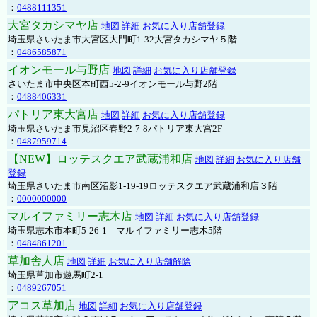
：
0488111351
大宮タカシマヤ店
地図
詳細
お気に入り店舗登録
埼玉県さいたま市大宮区大門町1-32大宮タカシマヤ５階
：
0486585871
イオンモール与野店
地図
詳細
お気に入り店舗登録
さいたま市中央区本町西5-2-9イオンモール与野2階
：
0488406331
パトリア東大宮店
地図
詳細
お気に入り店舗登録
埼玉県さいたま市見沼区春野2-7-8パトリア東大宮2F
：
0487959714
【NEW】ロッテスクエア武蔵浦和店
地図
詳細
お気に入り店舗
登録
埼玉県さいたま市南区沼影1-19-19ロッテスクエア武蔵浦和店３階
：
0000000000
マルイファミリー志木店
地図
詳細
お気に入り店舗登録
埼玉県志木市本町5-26-1 マルイファミリー志木5階
：
0484861201
草加舎人店
地図
詳細
お気に入り店舗解除
埼玉県草加市遊馬町2-1
：
0489267051
アコス草加店
地図
詳細
お気に入り店舗登録