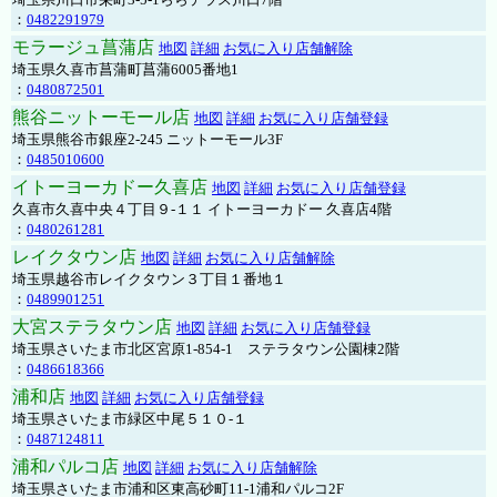
：
0482291979
モラージュ菖蒲店
地図
詳細
お気に入り店舗解除
埼玉県久喜市菖蒲町菖蒲6005番地1
：
0480872501
熊谷ニットーモール店
地図
詳細
お気に入り店舗登録
埼玉県熊谷市銀座2-245 ニットーモール3F
：
0485010600
イトーヨーカドー久喜店
地図
詳細
お気に入り店舗登録
久喜市久喜中央４丁目９-１１ イトーヨーカドー 久喜店4階
：
0480261281
レイクタウン店
地図
詳細
お気に入り店舗解除
埼玉県越谷市レイクタウン３丁目１番地１
：
0489901251
大宮ステラタウン店
地図
詳細
お気に入り店舗登録
埼玉県さいたま市北区宮原1-854-1 ステラタウン公園棟2階
：
0486618366
浦和店
地図
詳細
お気に入り店舗登録
埼玉県さいたま市緑区中尾５１０-１
：
0487124811
浦和パルコ店
地図
詳細
お気に入り店舗解除
埼玉県さいたま市浦和区東高砂町11-1浦和パルコ2F