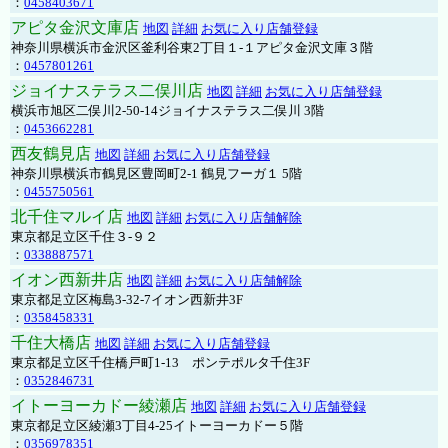
：
0458403671
アピタ金沢文庫店
地図
詳細
お気に入り店舗登録
神奈川県横浜市金沢区釜利谷東2丁目１-１アピタ金沢文庫３階
：
0457801261
ジョイナステラス二俣川店
地図
詳細
お気に入り店舗登録
横浜市旭区二俣川2-50-14ジョイナステラス二俣川 3階
：
0453662281
西友鶴見店
地図
詳細
お気に入り店舗登録
神奈川県横浜市鶴見区豊岡町2-1 鶴見フーガ１ 5階
：
0455750561
北千住マルイ店
地図
詳細
お気に入り店舗解除
東京都足立区千住３-９２
：
0338887571
イオン西新井店
地図
詳細
お気に入り店舗解除
東京都足立区梅島3-32-7イオン西新井3F
：
0358458331
千住大橋店
地図
詳細
お気に入り店舗登録
東京都足立区千住橋戸町1-13 ポンテポルタ千住3F
：
0352846731
イトーヨーカドー綾瀬店
地図
詳細
お気に入り店舗登録
東京都足立区綾瀬3丁目4-25イトーヨーカドー５階
：
0356978351