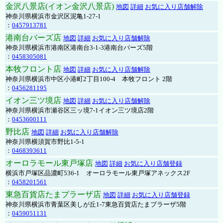
金沢八景店(イオン金沢八景店)
地図
詳細
お気に入り店舗解除
神奈川県横浜市金沢区泥亀1-27-1
：
0457913781
港南台バーズ店
地図
詳細
お気に入り店舗解除
神奈川県横浜市港南区港南台3-1-3港南台バーズ5階
：
0458305081
本牧フロント店
地図
詳細
お気に入り店舗解除
神奈川県横浜市中区小港町2丁目100-4 本牧フロント 2階
：
0456281195
イオン三ツ境店
地図
詳細
お気に入り店舗解除
神奈川県横浜市瀬谷区三ッ境7-1イオン三ツ境店2階
：
0453600111
野比店
地図
詳細
お気に入り店舗解除
神奈川県横須賀市野比1-5-1
：
0468393611
オーロラモール東戸塚店
地図
詳細
お気に入り店舗登録
横浜市戸塚区品濃町536-1 オーロラモール東戸塚アネックス2F
：
0458201561
東急百貨店たまプラーザ店
地図
詳細
お気に入り店舗登録
神奈川県横浜市青葉区美しが丘1-7東急百貨店たまプラーザ5階
：
0459051131