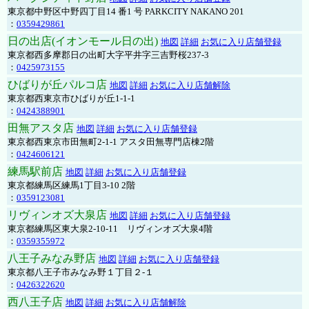
東京都中野区中野四丁目14 番1 号 PARKCITY NAKANO 201
：
0359429861
日の出店(イオンモール日の出)
地図
詳細
お気に入り店舗登録
東京都西多摩郡日の出町大字平井字三吉野桜237-3
：
0425973155
ひばりが丘パルコ店
地図
詳細
お気に入り店舗解除
東京都西東京市ひばりが丘1-1-1
：
0424388901
田無アスタ店
地図
詳細
お気に入り店舗登録
東京都西東京市田無町2-1-1 アスタ田無専門店棟2階
：
0424606121
練馬駅前店
地図
詳細
お気に入り店舗登録
東京都練馬区練馬1丁目3-10 2階
：
0359123081
リヴィンオズ大泉店
地図
詳細
お気に入り店舗登録
東京都練馬区東大泉2-10-11 リヴィンオズ大泉4階
：
0359355972
八王子みなみ野店
地図
詳細
お気に入り店舗登録
東京都八王子市みなみ野１丁目２-１
：
0426322620
西八王子店
地図
詳細
お気に入り店舗解除