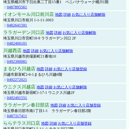
埼玉県桶川市下日出東二丁目15番1 ベニバナウォーク桶川1階
：
0487895561
イオンモール川口前川店
地図
詳細
お気に入り店舗解除
埼玉県川口市前川 1-1-11-3003
：
0482641591
ララガーデン川口店
地図
詳細
お気に入り店舗解除
埼玉県川口市宮町18-9 ララガーデン川口 2F
：
0482406101
川越西店
地図
詳細
お気に入り店舗解除
埼玉県川越市的場新町21番地10
：
0492390081
まるひろ川越店
地図
詳細
お気に入り店舗登録
川越市新富町2-6-1まるひろ川越6階
：
0492272021
ウニクス川越店
地図
詳細
お気に入り店舗解除
埼玉県川越市新宿町1-17-1 ウニクス川越2F
：
0492491551
ララガーデン春日部店
地図
詳細
お気に入り店舗登録
埼玉県春日部市南1丁目1-1 ララガーデン春日部2階
：
0487317411
ららテラス川口店
地図
詳細
お気に入り店舗登録
埼玉県川口市栄町3-5-1ららテラス川口7階