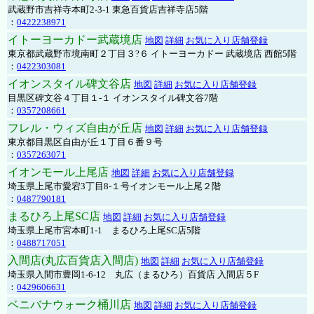
武蔵野市吉祥寺本町2-3-1 東急百貨店吉祥寺店5階
：
0422238971
イトーヨーカドー武蔵境店
地図
詳細
お気に入り店舗登録
東京都武蔵野市境南町２丁目３?６ イトーヨーカドー 武蔵境店 西館5階
：
0422303081
イオンスタイル碑文谷店
地図
詳細
お気に入り店舗登録
目黒区碑文谷４丁目１-１ イオンスタイル碑文谷7階
：
0357208661
フレル・ウィズ自由が丘店
地図
詳細
お気に入り店舗登録
東京都目黒区自由が丘１丁目６番９号
：
0357263071
イオンモール上尾店
地図
詳細
お気に入り店舗登録
埼玉県上尾市愛宕3丁目8-１号イオンモール上尾２階
：
0487790181
まるひろ上尾SC店
地図
詳細
お気に入り店舗登録
埼玉県上尾市宮本町1-1 まるひろ上尾SC店5階
：
0488717051
入間店(丸広百貨店入間店)
地図
詳細
お気に入り店舗登録
埼玉県入間市豊岡1-6-12 丸広（まるひろ）百貨店 入間店５F
：
0429606631
ベニバナウォーク桶川店
地図
詳細
お気に入り店舗登録