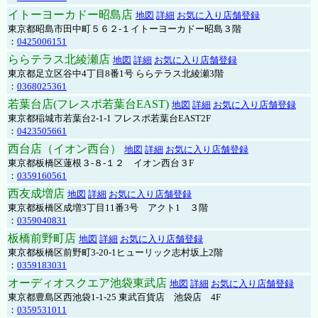
イトーヨーカドー昭島店
地図
詳細
お気に入り店舗登録
東京都昭島市田中町５６２-１イトーヨーカドー昭島３階
：
0425006151
ららテラス北綾瀬店
地図
詳細
お気に入り店舗登録
東京都足立区谷中4丁目8番1号 ららテラス北綾瀬3階
：
0368025361
若葉台店(フレスポ若葉台EAST)
地図
詳細
お気に入り店舗登録
東京都稲城市若葉台2-1-1 フレスポ若葉台EAST2F
：
0423505661
西台店（イオン西台）
地図
詳細
お気に入り店舗登録
東京都板橋区蓮根３-８-１２ イオン西台３F
：
0359160561
西友成増店
地図
詳細
お気に入り店舗登録
東京都板橋区成増3丁目11番3号 アクト1 ３階
：
0359040831
板橋前野町店
地図
詳細
お気に入り店舗登録
東京都板橋区前野町3-20-1ヒューリック志村坂上2階
：
0359183031
オーディオスクエア池袋東武店
地図
詳細
お気に入り店舗登録
東京都豊島区西池袋1-1-25 東武百貨店 池袋店 4F
：
0359531011