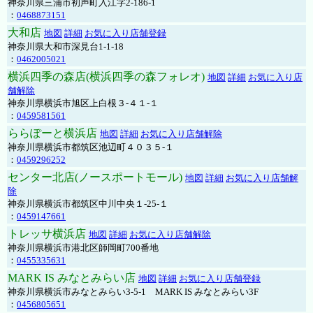
神奈川県三浦市初声町入江字2-186-1
：
0468873151
大和店
地図
詳細
お気に入り店舗登録
神奈川県大和市深見台1-1-18
：
0462005021
横浜四季の森店(横浜四季の森フォレオ)
地図
詳細
お気に入り店
舗解除
神奈川県横浜市旭区上白根３-４１-１
：
0459581561
ららぽーと横浜店
地図
詳細
お気に入り店舗解除
神奈川県横浜市都筑区池辺町４０３５-１
：
0459296252
センター北店(ノースポートモール)
地図
詳細
お気に入り店舗解
除
神奈川県横浜市都筑区中川中央１-25-１
：
0459147661
トレッサ横浜店
地図
詳細
お気に入り店舗解除
神奈川県横浜市港北区師岡町700番地
：
0455335631
MARK IS みなとみらい店
地図
詳細
お気に入り店舗登録
神奈川県横浜市みなとみらい3-5-1 MARK IS みなとみらい3F
：
0456805651