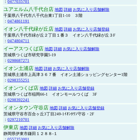
：
0477035701
ユアエルム八千代台店
地図
詳細
お気に入り店舗解除
千葉県八千代市八千代台東1丁目1-10 ３階
：
0474861191
イオン八千代緑が丘店
地図
詳細
お気に入り店舗登録
千葉県八千代市緑が丘２丁目１番３ イオン八千代緑が丘３F
：
0474804711
イーアスつくば店
地図
詳細
お気に入り店舗解除
茨城県つくば市研究学園5-19
：
0298687271
イオン土浦店
地図
詳細
お気に入り店舗解除
茨城県土浦市上高津３６７番 イオン土浦ショッピングセンター1階
：
0298355251
イオンつくば店
地図
詳細
お気に入り店舗登録
茨城県つくば市稲岡66-1 イオンモールつくば 3F
：
0298392241
イオンタウン守谷店
地図
詳細
お気に入り店舗登録
茨城県守谷市百合ヶ丘3丁目249-1ｲｵﾝﾀｳﾝ守谷・2F
：
0297210701
伊東店
地図
詳細
お気に入り店舗解除
静岡県伊東市鎌田１２８８-１
：
0557353001