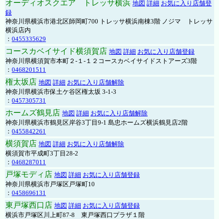
オーディオスクエア トレッサ横浜
地図
詳細
お気に入り店舗登
録
神奈川県横浜市港北区師岡町700 トレッサ横浜南棟3階 ノジマ トレッサ
横浜店内
：
0455335629
コースカベイサイド横須賀店
地図
詳細
お気に入り店舗登録
神奈川県横須賀市本町２-１-１２コースカベイサイドストアーズ3階
：
0468201511
権太坂店
地図
詳細
お気に入り店舗解除
神奈川県横浜市保土ケ谷区権太坂 3-1-3
：
0457305731
ホームズ鶴見店
地図
詳細
お気に入り店舗解除
神奈川県横浜市鶴見区岸谷3丁目9-1 島忠ホームズ横浜鶴見店2階
：
0455842261
横須賀店
地図
詳細
お気に入り店舗解除
横須賀市平成町3丁目28-2
：
0468287011
戸塚モディ店
地図
詳細
お気に入り店舗登録
神奈川県横浜市戸塚区戸塚町10
：
0458696131
東戸塚西口店
地図
詳細
お気に入り店舗登録
横浜市戸塚区川上町87-8 東戸塚西口プラザ１階