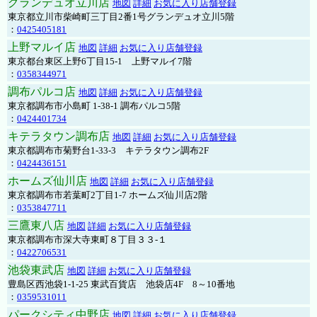
グランデュオ立川店
地図
詳細
お気に入り店舗登録
東京都立川市柴崎町三丁目2番1号グランデュオ立川5階
：
0425405181
上野マルイ店
地図
詳細
お気に入り店舗登録
東京都台東区上野6丁目15-1 上野マルイ7階
：
0358344971
調布パルコ店
地図
詳細
お気に入り店舗登録
東京都調布市小島町 1-38-1 調布パルコ5階
：
0424401734
キテラタウン調布店
地図
詳細
お気に入り店舗登録
東京都調布市菊野台1-33-3 キテラタウン調布2F
：
0424436151
ホームズ仙川店
地図
詳細
お気に入り店舗登録
東京都調布市若葉町2丁目1-7 ホームズ仙川店2階
：
0353847711
三鷹東八店
地図
詳細
お気に入り店舗登録
東京都調布市深大寺東町８丁目３３-１
：
0422706531
池袋東武店
地図
詳細
お気に入り店舗登録
豊島区西池袋1-1-25 東武百貨店 池袋店4F 8～10番地
：
0359531011
パークシティ中野店
地図
詳細
お気に入り店舗登録