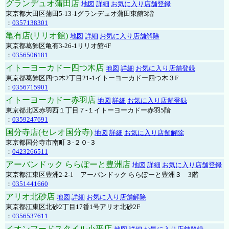
グランデュオ蒲田店
地図
詳細
お気に入り店舗登録
東京都大田区蒲田5-13-1グランデュオ蒲田東館3階
：
0357138301
亀有店(リリオ館)
地図
詳細
お気に入り店舗解除
東京都葛飾区亀有3-26-1リリオ館4F
：
0356506181
イトーヨーカドー四つ木店
地図
詳細
お気に入り店舗登録
東京都葛飾区四つ木2丁目21-1イトーヨーカドー四つ木３F
：
0356715901
イトーヨーカドー赤羽店
地図
詳細
お気に入り店舗登録
東京都北区赤羽西１丁目７-１イトーヨーカドー赤羽5階
：
0359247691
国分寺店(セレオ国分寺)
地図
詳細
お気に入り店舗解除
東京都国分寺市南町３-２０-３
：
0423266511
アーバンドック ららぽーと豊洲店
地図
詳細
お気に入り店舗登録
東京都江東区豊洲2-2-1 アーバンドック ららぽーと豊洲３ 3階
：
0351441660
アリオ北砂店
地図
詳細
お気に入り店舗解除
東京都江東区北砂2丁目17番1号アリオ北砂2F
：
0356537611
イオンフードスタイル小平店