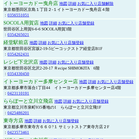
イトーヨーカドー曳舟店
地図
詳細
お気に入り店舗解除
東京都墨田区京島１丁目２-１イトーヨーカドー曳舟店４階
：
0356551051
SOCOLA用賀店
地図
詳細
お気に入り店舗登録
世田谷区上用賀6-6-6 SOCOLA用賀3階
：
0354265021
経堂駅前店
地図
詳細
お気に入り店舗登録
東京都世田谷区宮坂2-19-5ピーコックストア経堂店B1F
：
0354262431
レシピ下北沢店
地図
詳細
お気に入り店舗登録
東京都世田谷区北沢2-20-17 Ｒecipe SHIMOKITA 6階
：
0354330450
イトーヨーカドー多摩センター店
地図
詳細
お気に入り店舗登録
東京都多摩市落合1丁目44 イトーヨーカドー多摩センター店4階
：
0423110191
ららぽーと立川立飛店
地図
詳細
お気に入り店舗登録
東京都立川市泉町935番地の1 ららぽーと立川立飛1F
：
0425486201
東寺方店
地図
詳細
お気に入り店舗登録
東京都多摩市東寺方６６０?１ サミットストア東寺方店２F
：
0423573461