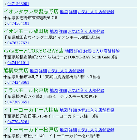
：
0471563001
イオンタウン東習志野店
地図
詳細
お気に入り店舗登録
千葉県習志野市東習志野6-7-8
：
0474564101
イオンモール成田店
地図
詳細
お気に入り店舗登録
千葉県成田市ウイング土屋24 イオンモール成田店1階
：
0476227621
ららぽーとTOKYO-BAY店
地図
詳細
お気に入り店舗解除
千葉県船橋市浜町2?2?7 ららぽーとTOKYO-BAY North Gate 3階
：
0474101011
船橋東武店
地図
詳細
お気に入り店舗登録
千葉県船橋市本町7-1-1東武百貨店船橋店3階1～3番地
：
0474243661
テラスモール松戸店
地図
詳細
お気に入り店舗登録
千葉県松戸市八ケ崎2丁目8-1 テラスモール松戸3F
：
0473093651
イトーヨーカドー八柱店
地図
詳細
お気に入り店舗登録
千葉県松戸市日暮1-15-8イトーヨーカドー八柱 3階
：
0477045261
イトーヨーカドー松戸店
地図
詳細
お気に入り店舗登録
千葉県松戸市松戸1149 イトーヨーカドー松戸店6階