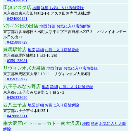
：
0424388901
田無アスタ店
地図
詳細
お気に入り店舗登録
東京都西東京市田無町2-1-1 アスタ田無専門店棟2階
：
0424606121
ｿﾌﾄﾊﾞﾝｸ日の出店
地図
詳細
お気に入り店舗解除
東京都西多摩郡日の出町大字平井字三吉野桜木237-3 ノジマイオンモー
ル日の出2Ｆ
：
0425888729
練馬駅前店
地図
詳細
お気に入り店舗登録
東京都練馬区練馬1丁目3-10 2階
：
0359123081
リヴィンオズ大泉店
地図
詳細
お気に入り店舗登録
東京都練馬区東大泉2-10-11 リヴィンオズ大泉4階
：
0359355972
八王子みなみ野店
地図
詳細
お気に入り店舗登録
東京都八王子市みなみ野１丁目２-１
：
0426322620
西八王子店
地図
詳細
お気に入り店舗解除
東京都八王子市並木町35-1
：
0426687711
南大沢店(イトーヨーカドー南大沢店)
地図
詳細
お気に入り店舗
解除