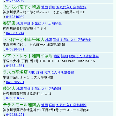
：
0427755770
そよら湘南茅ヶ崎店
地図
詳細
お気に入り店舗登録
神奈川県茅ヶ崎市茅ヶ崎2‐7‐71 そよら湘南茅ヶ崎３F
：
0467846080
秦野店
地図
詳細
お気に入り店舗登録
神奈川県秦野市曽屋４７８４
：
0463831214
ららぽーと湘南平塚店
地図
詳細
お気に入り店舗登録
平塚市天沼10-1 ららぽーと湘南平塚3階
：
0463204371
ジアウトレット湘南平塚店
地図
詳細
お気に入り店舗登録
平塚市大神8丁目1番1号 THE OUTLETS SHONAN HIRATSUKA
：
0463511581
ラスカ平塚店
地図
詳細
お気に入り店舗登録
平塚市宝町１－１ ラスカ平塚 4階
：
0463205581
藤沢店
地図
詳細
お気に入り店舗解除
神奈川県藤沢市辻堂新町４-１-１
：
0466316377
テラスモール湘南店
地図
詳細
お気に入り店舗解除
神奈川県藤沢市辻堂神台1丁目3番1号 テラスモール湘南4F
：
0466381251