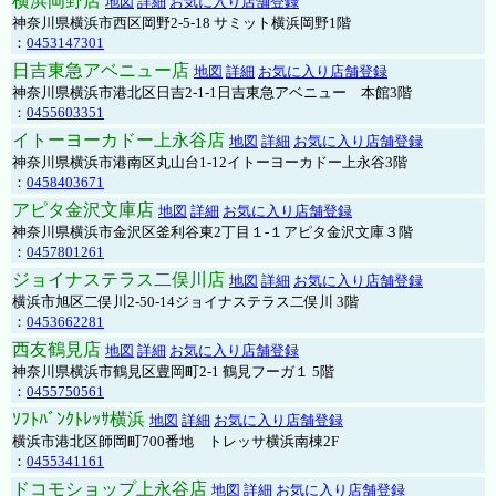
横浜岡野店
地図
詳細
お気に入り店舗登録
神奈川県横浜市西区岡野2-5-18 サミット横浜岡野1階
：
0453147301
日吉東急アベニュー店
地図
詳細
お気に入り店舗登録
神奈川県横浜市港北区日吉2-1-1日吉東急アベニュー 本館3階
：
0455603351
イトーヨーカドー上永谷店
地図
詳細
お気に入り店舗登録
神奈川県横浜市港南区丸山台1-12イトーヨーカドー上永谷3階
：
0458403671
アピタ金沢文庫店
地図
詳細
お気に入り店舗登録
神奈川県横浜市金沢区釜利谷東2丁目１-１アピタ金沢文庫３階
：
0457801261
ジョイナステラス二俣川店
地図
詳細
お気に入り店舗登録
横浜市旭区二俣川2-50-14ジョイナステラス二俣川 3階
：
0453662281
西友鶴見店
地図
詳細
お気に入り店舗登録
神奈川県横浜市鶴見区豊岡町2-1 鶴見フーガ１ 5階
：
0455750561
ｿﾌﾄﾊﾞﾝｸﾄﾚｯｻ横浜
地図
詳細
お気に入り店舗登録
横浜市港北区師岡町700番地 トレッサ横浜南棟2F
：
0455341161
ドコモショップ上永谷店
地図
詳細
お気に入り店舗登録