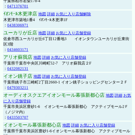
千葉県柏市若柴178-4
：
0471376701
ｲｵﾝﾓｰﾙ木更津店
地図
詳細
お気に入り店舗解除
木更津市築地1番4 ｲｵﾝﾓｰﾙ木更津1F
：
0438306971
ユーカリが丘店
地図
詳細
お気に入り店舗登録
佐倉市西ユーカリが丘6丁目12番地3 イオンタウンユーカリが丘東街
区3階
：
0434603171
アリオ蘇我店
地図
詳細
お気に入り店舗登録
千葉県千葉市中央区川崎町52-7 アリオ蘇我店２F
：
0432082131
イオン銚子店
地図
詳細
お気に入り店舗登録
千葉県銚子市三崎町2丁目2660-1 イオン銚子ショッピングセンター２Ｆ
：
0479303211
オーディオスクエアイオンモール幕張新都心店
地図
詳細
お気
に入り店舗登録
千葉市美浜区豊砂1-6 イオンモール幕張新都心 アクティブモール2Ｆ
（ノジマ内）
：
0433503707
イオンモール幕張新都心店
地図
詳細
お気に入り店舗登録
千葉県千葉市美浜区豊砂1-6イオンモール幕張新都心 アクティブモール