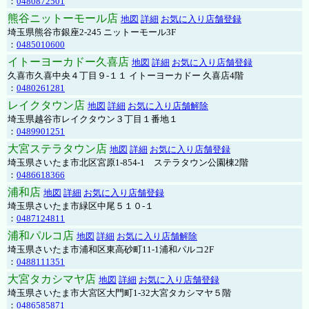
：
0480872501
熊谷ニットーモール店
地図
詳細
お気に入り店舗登録
埼玉県熊谷市銀座2-245 ニットーモール3F
：
0485010600
イトーヨーカドー久喜店
地図
詳細
お気に入り店舗登録
久喜市久喜中央４丁目９-１１ イトーヨーカドー 久喜店4階
：
0480261281
レイクタウン店
地図
詳細
お気に入り店舗解除
埼玉県越谷市レイクタウン３丁目１番地１
：
0489901251
大宮ステラタウン店
地図
詳細
お気に入り店舗登録
埼玉県さいたま市北区宮原1-854-1 ステラタウン公園棟2階
：
0486618366
浦和店
地図
詳細
お気に入り店舗登録
埼玉県さいたま市緑区中尾５１０-１
：
0487124811
浦和パルコ店
地図
詳細
お気に入り店舗解除
埼玉県さいたま市浦和区東高砂町11-1浦和パルコ2F
：
0488111351
大宮タカシマヤ店
地図
詳細
お気に入り店舗登録
埼玉県さいたま市大宮区大門町1-32大宮タカシマヤ５階
：
0486585871