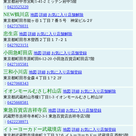
東京都府中市宮町1-41-2 ミッテン府中5階
：
0423525220
NEW鶴川店
地図
詳細
お気に入り店舗解除
東京都町田市能ヶ谷１丁目７番５号 神栄ビル２F
：
0427376031
忠生店
地図
詳細
お気に入り店舗解除
東京都町田市木曽西２丁目１７-２１
：
0427923151
小田急町田店
地図
詳細
お気に入り店舗登録
東京都町田市原町田6-12-20 小田急百貨店町田店7階
：
0427105581
三和小川店
地図
詳細
お気に入り店舗登録
東京都町田市金森４丁目１?２ 2F
：
0427068343
イオンモールむさし村山店
地図
詳細
お気に入り店舗解除
東京都武蔵村山市榎1丁目1-3 イオンモールむさし村山3F
：
0425668581
東急百貨店吉祥寺店
地図
詳細
お気に入り店舗登録
武蔵野市吉祥寺本町2-3-1 東急百貨店吉祥寺店5階
：
0422238971
イトーヨーカドー武蔵境店
地図
詳細
お気に入り店舗登録
東京都武蔵野市境南町２丁目３?６ イトーヨーカドー 武蔵境店 西館5階