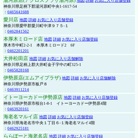
湯河原店(アクロスプラザ湯河原)
地図
詳細
お気に入り店舗登録
神奈川県足柄下郡湯河原町中央1-1617-54
：
0465641688
愛川店
地図
詳細
お気に入り店舗登録
神奈川県愛甲郡愛川町中津９７５-１
：
0462841562
本厚木ミロード店
地図
詳細
お気に入り店舗登録
厚木市中町2-2-1 本厚木ミロード2 6F
：
0462201201
大井松田店
地図
詳細
お気に入り店舗解除
神奈川県足柄上郡大井町金子字中の町325-1
：
0465828168
伊勢原店(エムアイプラザ)
地図
詳細
お気に入り店舗解除
神奈川県伊勢原市板戸８
：
0463911214
イトーヨーカドー伊勢原店
地図
詳細
お気に入り店舗登録
神奈川県伊勢原市桜台1-8-1 イトーヨーカドー伊勢原4階
：
0463920161
海老名マルイ店
地図
詳細
お気に入り店舗登録
神奈川県海老名市中央１丁目６-１海老名マルイ4階
：
0462925181
ららぽーと海老名店
地図
詳細
お気に入り店舗登録