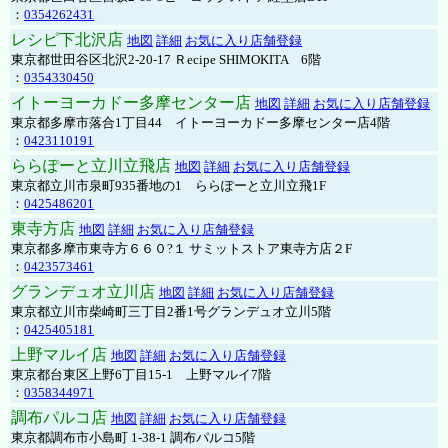
：
0354262431
レシピ下北沢店
地図
詳細
お気に入り店舗登録
東京都世田谷区北沢2-20-17 Ｒecipe SHIMOKITA 6階
：
0354330450
イトーヨーカドー多摩センター店
地図
詳細
お気に入り店舗登録
東京都多摩市落合1丁目44 イトーヨーカドー多摩センター店4階
：
0423110191
ららぽーと立川立飛店
地図
詳細
お気に入り店舗登録
東京都立川市泉町935番地の1 ららぽーと立川立飛1F
：
0425486201
東寺方店
地図
詳細
お気に入り店舗登録
東京都多摩市東寺方６６０?１ サミットストア東寺方店２F
：
0423573461
グランデュオ立川店
地図
詳細
お気に入り店舗登録
東京都立川市柴崎町三丁目2番1号グランデュオ立川5階
：
0425405181
上野マルイ店
地図
詳細
お気に入り店舗登録
東京都台東区上野6丁目15-1 上野マルイ7階
：
0358344971
調布パルコ店
地図
詳細
お気に入り店舗登録
東京都調布市小島町 1-38-1 調布パルコ5階