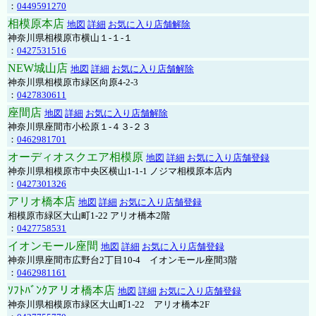
：
0449591270
相模原本店
地図
詳細
お気に入り店舗解除
神奈川県相模原市横山１-１-１
：
0427531516
NEW城山店
地図
詳細
お気に入り店舗解除
神奈川県相模原市緑区向原4-2-3
：
0427830611
座間店
地図
詳細
お気に入り店舗解除
神奈川県座間市小松原１-４３-２３
：
0462981701
オーディオスクエア相模原
地図
詳細
お気に入り店舗登録
神奈川県相模原市中央区横山1-1-1 ノジマ相模原本店内
：
0427301326
アリオ橋本店
地図
詳細
お気に入り店舗登録
相模原市緑区大山町1-22 アリオ橋本2階
：
0427758531
イオンモール座間
地図
詳細
お気に入り店舗登録
神奈川県座間市広野台2丁目10-4 イオンモール座間3階
：
0462981161
ｿﾌﾄﾊﾞﾝｸアリオ橋本店
地図
詳細
お気に入り店舗登録
神奈川県相模原市緑区大山町1-22 アリオ橋本2F