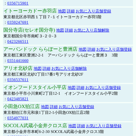
：
0356715901
イトーヨーカドー赤羽店
地図
詳細
お気に入り店舗登録
東京都北区赤羽西１丁目７-１イトーヨーカドー赤羽5階
：
0359247691
国分寺店(セレオ国分寺)
地図
詳細
お気に入り店舗解除
東京都国分寺市南町３-２０-３
：
0423266511
アーバンドック ららぽーと豊洲店
地図
詳細
お気に入り店舗登録
東京都江東区豊洲2-2-1 アーバンドック ららぽーと豊洲３ 3階
：
0351441660
アリオ北砂店
地図
詳細
お気に入り店舗解除
東京都江東区北砂2丁目17番1号アリオ北砂2F
：
0356537611
イオンフードスタイル小平店
地図
詳細
お気に入り店舗登録
東京都小平市小川東町2丁目12-1 イオンフードスタイル小平2階
：
0423485821
小田急OX狛江店
地図
詳細
お気に入り店舗登録
東京都狛江市元和泉1丁目2-1小田急OX狛江店2階
：
0354977031
SOCOLA武蔵小金井クロス店
地図
詳細
お気に入り店舗登録
東京都小金井市本町6-2-30 SOCOLA武蔵小金井クロス3階