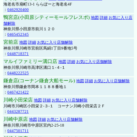
海老名市扇町13-1 ららぽーと海老名4F
：
0462920400
鴨宮店(小田原シティーモールフレスポ)
地図
詳細
お気に入り店
舗解除
神奈川県小田原市前川１２０
：
0465452345
宮前店
地図
詳細
お気に入り店舗解除
神奈川県川崎市宮前区馬絹1丁目9番地5号
：
0448718371
マルイファミリー溝口店
地図
詳細
お気に入り店舗解除
神奈川県川崎市高津区溝口１-４-１
：
0448222525
鎌倉店(コーナン鎌倉大船モール)
地図
詳細
お気に入り店舗解除
神奈川県鎌倉市岡本１１８８番地１
：
0467421422
川崎小田栄店
地図
詳細
お気に入り店舗解除
川崎市川崎区小田栄２‐３‐１ コーナン川崎小田栄店２Ｆ
：
0443287721
川崎中原店
地図
詳細
お気に入り店舗解除
神奈川県川崎市中原区宮内2-25-18
：
0447501711