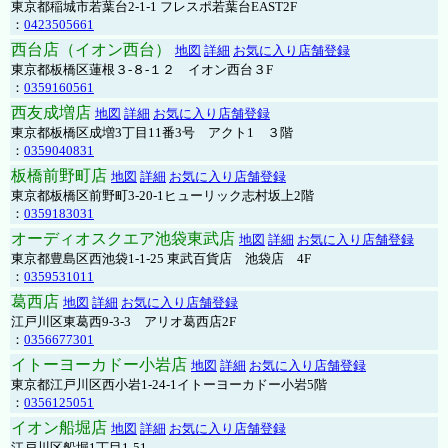
東京都稲城市若葉台2-1-1 フレスポ若葉台EAST2F
：
0423505661
西台店（イオン西台）
地図
詳細
お気に入り店舗登録
東京都板橋区蓮根３-８-１２ イオン西台３F
：
0359160561
西友成増店
地図
詳細
お気に入り店舗登録
東京都板橋区成増3丁目11番3号 アクト1 ３階
：
0359040831
板橋前野町店
地図
詳細
お気に入り店舗登録
東京都板橋区前野町3-20-1ヒューリック志村坂上2階
：
0359183031
オーディオスクエア池袋東武店
地図
詳細
お気に入り店舗登録
東京都豊島区西池袋1-1-25 東武百貨店 池袋店 4F
：
0359531011
葛西店
地図
詳細
お気に入り店舗登録
江戸川区東葛西9-3-3 アリオ葛西店2F
：
0356677301
イトーヨーカドー小岩店
地図
詳細
お気に入り店舗登録
東京都江戸川区西小岩1-24-1イトーヨーカドー小岩5階
：
0356125051
イオン船堀店
地図
詳細
お気に入り店舗登録
江戸川区船堀1丁目1-51