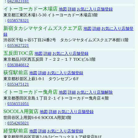
：
0423823181
イトーヨーカドー木場店
地図
詳細
お気に入り店舗登録
東京都江東区木場1-5-30 イトーヨーカドー木場店3階
：
0358578321
新宿タカシマヤタイムズスクエア店
地図
詳細
お気に入り店舗登
録
渋谷区千駄ヶ谷5丁目24番2号 タカシマヤタイムズスクエア本館11階
：
0353627221
五反田TOC店
地図
詳細
お気に入り店舗登録
東京都品川区西五反田 ７－２２－１７ TOCビル3階
：
0363846612
荻窪駅前店
地図
詳細
お気に入り店舗登録
東京都杉並区上萩1-9-1 タウンセブン６F
：
0353475121
イトーヨーカドー曳舟店
地図
詳細
お気に入り店舗解除
東京都墨田区京島１丁目２-１イトーヨーカドー曳舟店４階
：
0356551051
SOCOLA用賀店
地図
詳細
お気に入り店舗登録
世田谷区上用賀6-6-6 SOCOLA用賀3階
：
0354265021
経堂駅前店
地図
詳細
お気に入り店舗登録
東京都世田谷区宮坂2-19-5ピーコックストア経堂店B1F