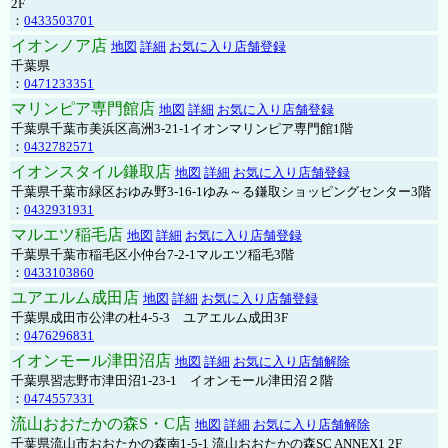
2F
：
0433503701
イオンノア店
地図
詳細
お気に入り店舗登録
千葉県
：
0471233351
マリンピア専門館店
地図
詳細
お気に入り店舗登録
千葉県千葉市美浜区高洲3-21-1イオンマリンピア専門館1階
：
0432782571
イオンスタイル鎌取店
地図
詳細
お気に入り店舗登録
千葉県千葉市緑区おゆみ野3-16-1ゆみ～る鎌取ショッピングセンター3階
：
0432931931
マルエツ稲毛店
地図
詳細
お気に入り店舗登録
千葉県千葉市稲毛区小仲台7-2-1マルエツ稲毛3階
：
0433103860
ユアエルム成田店
地図
詳細
お気に入り店舗登録
千葉県成田市公津の杜4-5-3 ユアエルム成田3F
：
0476296831
イオンモール津田沼店
地図
詳細
お気に入り店舗解除
千葉県習志野市津田沼1-23-1 イオンモール津田沼２階
：
0474557331
流山おおたかの森S・C店
地図
詳細
お気に入り店舗解除
千葉県流山市おおたかの森南1-5-1 流山おおたかの森SC ANNEX1 2F