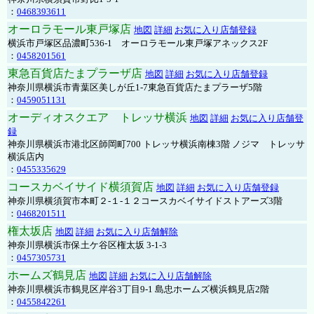
：
0468393611
オーロラモール東戸塚店
地図
詳細
お気に入り店舗登録
横浜市戸塚区品濃町536-1 オーロラモール東戸塚アネックス2F
：
0458201561
東急百貨店たまプラーザ店
地図
詳細
お気に入り店舗登録
神奈川県横浜市青葉区美しが丘1-7東急百貨店たまプラーザ5階
：
0459051131
オーディオスクエア トレッサ横浜
地図
詳細
お気に入り店舗登
録
神奈川県横浜市港北区師岡町700 トレッサ横浜南棟3階 ノジマ トレッサ
横浜店内
：
0455335629
コースカベイサイド横須賀店
地図
詳細
お気に入り店舗登録
神奈川県横須賀市本町２-１-１２コースカベイサイドストアーズ3階
：
0468201511
権太坂店
地図
詳細
お気に入り店舗解除
神奈川県横浜市保土ケ谷区権太坂 3-1-3
：
0457305731
ホームズ鶴見店
地図
詳細
お気に入り店舗解除
神奈川県横浜市鶴見区岸谷3丁目9-1 島忠ホームズ横浜鶴見店2階
：
0455842261