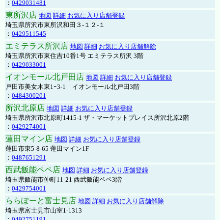
：
0429031481
東所沢店
地図
詳細
お気に入り店舗登録
埼玉県所沢市東所沢和田３-１２-１
：
0429511545
エミテラス所沢店
地図
詳細
お気に入り店舗解除
埼玉県所沢市東住吉10番1号 エミテラス所沢 3階
：
0429033001
イオンモール北戸田店
地図
詳細
お気に入り店舗登録
戸田市美女木東1ｰ3‐1 イオンモール北戸田3階
：
0484300201
所沢北原店
地図
詳細
お気に入り店舗登録
埼玉県所沢市北原町1415-1 ザ・マーケットプレイス所沢北原2階
：
0429274001
蓮田マイン店
地図
詳細
お気に入り店舗登録
蓮田市東5-8-65 蓮田マイン1F
：
0487651291
西武飯能ペペ店
地図
詳細
お気に入り店舗登録
埼玉県飯能市仲町11-21 西武飯能ペペ3階
：
0429754001
ららぽーと富士見店
地図
詳細
お気に入り店舗解除
埼玉県富士見市山室1-1313
：
0492751191