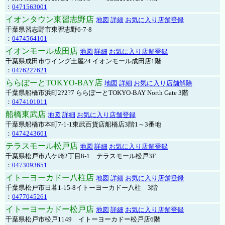
：
0471563001
イオンタウン東習志野店
地図
詳細
お気に入り店舗登録
千葉県習志野市東習志野6-7-8
：
0474564101
イオンモール成田店
地図
詳細
お気に入り店舗登録
千葉県成田市ウイング土屋24 イオンモール成田店1階
：
0476227621
ららぽーとTOKYO-BAY店
地図
詳細
お気に入り店舗解除
千葉県船橋市浜町2?2?7 ららぽーとTOKYO-BAY North Gate 3階
：
0474101011
船橋東武店
地図
詳細
お気に入り店舗登録
千葉県船橋市本町7-1-1東武百貨店船橋店3階1～3番地
：
0474243661
テラスモール松戸店
地図
詳細
お気に入り店舗登録
千葉県松戸市八ケ崎2丁目8-1 テラスモール松戸3F
：
0473093651
イトーヨーカドー八柱店
地図
詳細
お気に入り店舗登録
千葉県松戸市日暮1-15-8イトーヨーカドー八柱 3階
：
0477045261
イトーヨーカドー松戸店
地図
詳細
お気に入り店舗登録
千葉県松戸市松戸1149 イトーヨーカドー松戸店6階