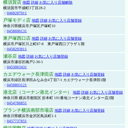
横須賀店
地図
詳細
お気に入り店舗解除
横須賀市平成町3丁目28-2
：
0468287011
戸塚モディ店
地図
詳細
お気に入り店舗登録
神奈川県横浜市戸塚区戸塚町10
：
0458696131
東戸塚西口店
地図
詳細
お気に入り店舗登録
横浜市戸塚区川上町87-8 東戸塚西口プラザ１階
：
0458293811
瀬谷店
地図
詳細
お気に入り店舗登録
横浜市瀬谷区橋戸2-36-1
：
0453063431
カエデウォーク長津田店
地図
詳細
お気に入り店舗登録
横浜市緑区長津田みなみ台4丁目7-1 カエデウォーク長津田1階
：
0459893121
港北店（コーナン港北インター）
地図
詳細
お気に入り店舗登録
神奈川県 横浜市都筑区 折本町 191番地コーナン港北インター店2階
：
0454786851
ブランチ横浜南部市場店
地図
詳細
お気に入り店舗登録
神奈川県横浜市金沢区鳥浜町1-1
：
0457737851