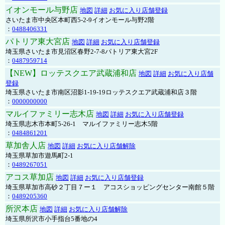
イオンモール与野店
地図
詳細
お気に入り店舗登録
さいたま市中央区本町西5-2-9イオンモール与野2階
：
0488406331
パトリア東大宮店
地図
詳細
お気に入り店舗登録
埼玉県さいたま市見沼区春野2-7-8パトリア東大宮2F
：
0487959714
【NEW】ロッテスクエア武蔵浦和店
地図
詳細
お気に入り店舗
登録
埼玉県さいたま市南区沼影1-19-19ロッテスクエア武蔵浦和店３階
：
0000000000
マルイファミリー志木店
地図
詳細
お気に入り店舗登録
埼玉県志木市本町5-26-1 マルイファミリー志木5階
：
0484861201
草加舎人店
地図
詳細
お気に入り店舗解除
埼玉県草加市遊馬町2-1
：
0489267051
アコス草加店
地図
詳細
お気に入り店舗登録
埼玉県草加市高砂２丁目７ー１ アコスショッピングセンター南館５階
：
0489205360
所沢本店
地図
詳細
お気に入り店舗解除
埼玉県所沢市小手指台5番地の4