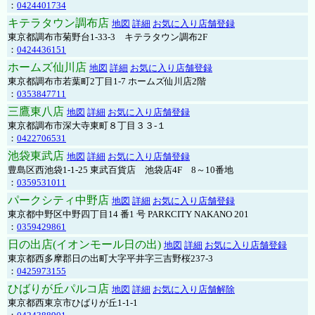
：
0424401734
キテラタウン調布店
地図
詳細
お気に入り店舗登録
東京都調布市菊野台1-33-3 キテラタウン調布2F
：
0424436151
ホームズ仙川店
地図
詳細
お気に入り店舗登録
東京都調布市若葉町2丁目1-7 ホームズ仙川店2階
：
0353847711
三鷹東八店
地図
詳細
お気に入り店舗登録
東京都調布市深大寺東町８丁目３３-１
：
0422706531
池袋東武店
地図
詳細
お気に入り店舗登録
豊島区西池袋1-1-25 東武百貨店 池袋店4F 8～10番地
：
0359531011
パークシティ中野店
地図
詳細
お気に入り店舗登録
東京都中野区中野四丁目14 番1 号 PARKCITY NAKANO 201
：
0359429861
日の出店(イオンモール日の出)
地図
詳細
お気に入り店舗登録
東京都西多摩郡日の出町大字平井字三吉野桜237-3
：
0425973155
ひばりが丘パルコ店
地図
詳細
お気に入り店舗解除
東京都西東京市ひばりが丘1-1-1