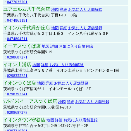
：
0477035701
ユアエルム八千代台店
地図
詳細
お気に入り店舗解除
千葉県八千代市八千代台東1丁目1-10 ３階
：
0474861191
イオン八千代緑が丘店
地図
詳細
お気に入り店舗登録
千葉県八千代市緑が丘２丁目１番３ イオン八千代緑が丘３F
：
0474804711
イーアスつくば店
地図
詳細
お気に入り店舗解除
茨城県つくば市研究学園5-19
：
0298687271
イオン土浦店
地図
詳細
お気に入り店舗解除
茨城県土浦市上高津３６７番 イオン土浦ショッピングセンター1階
：
0298355251
イオンつくば店
地図
詳細
お気に入り店舗登録
茨城県つくば市稲岡66-1 イオンモールつくば 3F
：
0298392241
ｿﾌﾄﾊﾞﾝｸイーアスつくば店
地図
詳細
お気に入り店舗登録
茨城県つくば市研究学園C50街区1-2010
：
0298687278
イオンタウン守谷店
地図
詳細
お気に入り店舗登録
茨城県守谷市百合ヶ丘3丁目249-1ｲｵﾝﾀｳﾝ守谷・2F
：
0297210701