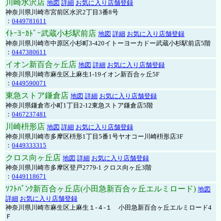
川崎水沢店
地図
詳細
お気に入り店舗登録
神奈川県川崎市宮前区水沢2丁目3番8号
：
0449781611
ｲﾄｰﾖｰｶﾄﾞｰ武蔵小杉駅前店
地図
詳細
お気に入り店舗登録
神奈川県川崎市中原区小杉町3-420イトーヨーカドー武蔵小杉駅前店5階
：
0447380611
イオン新百合ヶ丘店
地図
詳細
お気に入り店舗登録
神奈川県川崎市麻生区上麻生1-19イオン新百合ヶ丘5F
：
0449590071
東急ストア鎌倉店
地図
詳細
お気に入り店舗登録
神奈川県鎌倉市小町1丁目2-12東急ストア鎌倉店5階
：
0467237481
川崎枡形店
地図
詳細
お気に入り店舗登録
神奈川県川崎市多摩区枡形1丁目5番1号ヤオコー川崎枡形店3F
：
0449333315
クロス向ヶ丘店
地図
詳細
お気に入り店舗登録
神奈川県川崎市多摩区登戸2779-1 クロス向ヶ丘3階
：
0449118671
ｿﾌﾄﾊﾞﾝｸ新百合ヶ丘店(小田急新百合ヶ丘エルミロード)
地図
詳細
お気に入り店舗登録
神奈川県川崎市麻生区上麻生１-４-１ 小田急新百合ヶ丘エルミロード4
Ｆ