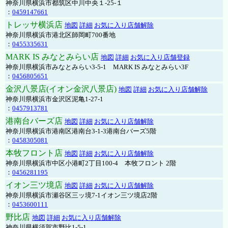
神奈川県横浜市都筑区中川中央１-25-１
：
0459147661
トレッサ横浜店
地図
詳細
お気に入り店舗解除
神奈川県横浜市港北区師岡町700番地
：
0455335631
MARK IS みなとみらい店
地図
詳細
お気に入り店舗登録
神奈川県横浜市みなとみらい3-5-1 MARK IS みなとみらい3F
：
0456805651
金沢八景店(イオン金沢八景店)
地図
詳細
お気に入り店舗解除
神奈川県横浜市金沢区泥亀1-27-1
：
0457913781
港南台バーズ店
地図
詳細
お気に入り店舗解除
神奈川県横浜市港南区港南台3-1-3港南台バーズ5階
：
0458305081
本牧フロント店
地図
詳細
お気に入り店舗解除
神奈川県横浜市中区小港町2丁目100-4 本牧フロント 2階
：
0456281195
イオン三ツ境店
地図
詳細
お気に入り店舗解除
神奈川県横浜市瀬谷区三ッ境7-1イオン三ツ境店2階
：
0453600111
野比店
地図
詳細
お気に入り店舗解除
神奈川県横須賀市野比1-5-1