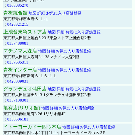
：
0368085270
青梅統合館
地図
詳細
お気に入り店舗登録
東京都青梅市今寺５-１-１
：
0428321215
上池台東急ストア店
地図
詳細
お気に入り店舗登録
東京都大田区上池台5-23-5東急ストア上池台店2階
：
0337488081
マチノマ大森店
地図
詳細
お気に入り店舗登録
東京都大田区大森町3-1-38マチノマ大森2階
：
0357535311
青梅インター店
地図
詳細
お気に入り店舗登録
東京都青梅市新町６-１６-１１
：
0428339031
グランデュオ蒲田店
地図
詳細
お気に入り店舗登録
東京都大田区蒲田5-13-1グランデュオ蒲田東館3階
：
0357138301
亀有店(リリオ館)
地図
詳細
お気に入り店舗解除
東京都葛飾区亀有3-26-1リリオ館4F
：
0356506181
イトーヨーカドー四つ木店
地図
詳細
お気に入り店舗登録
東京都葛飾区四つ木2丁目21-1イトーヨーカドー四つ木３F