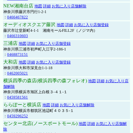
NEW湘南台店
地図
詳細
お気に入り店舗解除
神奈川県藤沢市円行1-2-1
：
0466467822
オーディオスクエア藤沢
地図
詳細
お気に入り店舗登録
藤沢市辻堂新町4-1-1 湘南モールFILL2F（ノジマ内）
：
0466310603
三浦店
地図
詳細
お気に入り店舗登録
神奈川県三浦市初声町入江字2-186-1
：
0468873151
大和店
地図
詳細
お気に入り店舗登録
神奈川県大和市深見台1-1-18
：
0462005021
横浜四季の森店(横浜四季の森フォレオ)
地図
詳細
お気に入り店
舗解除
神奈川県横浜市旭区上白根３-４１-１
：
0459581561
ららぽーと横浜店
地図
詳細
お気に入り店舗解除
神奈川県横浜市都筑区池辺町４０３５-１
：
0459296252
センター北店(ノースポートモール)
地図
詳細
お気に入り店舗解
除