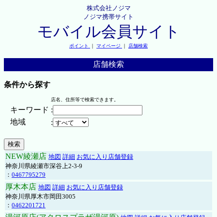
株式会社ノジマ
ノジマ携帯サイト
モバイル会員サイト
ポイント
｜
マイページ
｜
店舗検索
店舗検索
条件から探す
店名、住所等で検索できます。
キーワード
:
地域
:
NEW綾瀬店
地図
詳細
お気に入り店舗登録
神奈川県綾瀬市深谷上2-3-9
：
0467795279
厚木本店
地図
詳細
お気に入り店舗登録
神奈川県厚木市岡田3005
：
0462201721