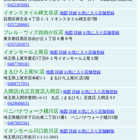
：
0422303081
イオンスタイル碑文谷店
地図
詳細
お気に入り店舗登録
目黒区碑文谷４丁目１-１ イオンスタイル碑文谷7階
：
0357208661
フレル・ウィズ自由が丘店
地図
詳細
お気に入り店舗登録
東京都目黒区自由が丘１丁目６番９号
：
0357263071
イオンモール上尾店
地図
詳細
お気に入り店舗登録
埼玉県上尾市愛宕3丁目8-１号イオンモール上尾２階
：
0487790181
まるひろ上尾SC店
地図
詳細
お気に入り店舗登録
埼玉県上尾市宮本町1-1 まるひろ上尾SC店5階
：
0488717051
入間店(丸広百貨店入間店)
地図
詳細
お気に入り店舗登録
埼玉県入間市豊岡1-6-12 丸広（まるひろ）百貨店 入間店５F
：
0429606631
ベニバナウォーク桶川店
地図
詳細
お気に入り店舗登録
埼玉県桶川市下日出東二丁目15番1 ベニバナウォーク桶川1階
：
0487895561
イオンモール川口前川店
地図
詳細
お気に入り店舗解除
埼玉県川口市前川 1-1-11-3003