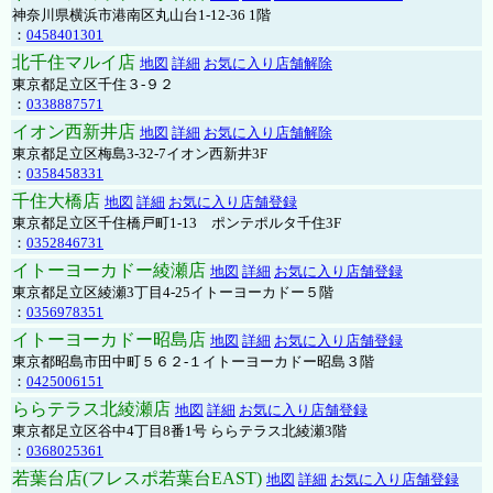
神奈川県横浜市港南区丸山台1-12-36 1階
：
0458401301
北千住マルイ店
地図
詳細
お気に入り店舗解除
東京都足立区千住３-９２
：
0338887571
イオン西新井店
地図
詳細
お気に入り店舗解除
東京都足立区梅島3-32-7イオン西新井3F
：
0358458331
千住大橋店
地図
詳細
お気に入り店舗登録
東京都足立区千住橋戸町1-13 ポンテポルタ千住3F
：
0352846731
イトーヨーカドー綾瀬店
地図
詳細
お気に入り店舗登録
東京都足立区綾瀬3丁目4-25イトーヨーカドー５階
：
0356978351
イトーヨーカドー昭島店
地図
詳細
お気に入り店舗登録
東京都昭島市田中町５６２-１イトーヨーカドー昭島３階
：
0425006151
ららテラス北綾瀬店
地図
詳細
お気に入り店舗登録
東京都足立区谷中4丁目8番1号 ららテラス北綾瀬3階
：
0368025361
若葉台店(フレスポ若葉台EAST)
地図
詳細
お気に入り店舗登録