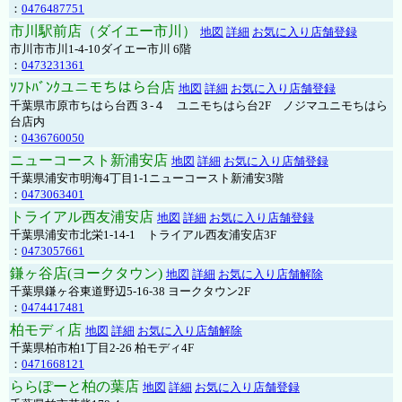
：
0476487751
市川駅前店（ダイエー市川）
地図
詳細
お気に入り店舗登録
市川市市川1-4-10ダイエー市川 6階
：
0473231361
ｿﾌﾄﾊﾞﾝｸユニモちはら台店
地図
詳細
お気に入り店舗登録
千葉県市原市ちはら台西３-４ ユニモちはら台2F ノジマユニモちはら
台店内
：
0436760050
ニューコースト新浦安店
地図
詳細
お気に入り店舗登録
千葉県浦安市明海4丁目1-1ニューコースト新浦安3階
：
0473063401
トライアル西友浦安店
地図
詳細
お気に入り店舗登録
千葉県浦安市北栄1-14-1 トライアル西友浦安店3F
：
0473057661
鎌ヶ谷店(ヨークタウン)
地図
詳細
お気に入り店舗解除
千葉県鎌ヶ谷東道野辺5-16-38 ヨークタウン2F
：
0474417481
柏モディ店
地図
詳細
お気に入り店舗解除
千葉県柏市柏1丁目2-26 柏モディ4F
：
0471668121
ららぽーと柏の葉店
地図
詳細
お気に入り店舗登録