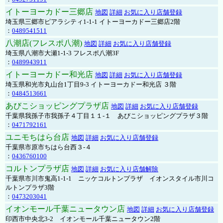
イトーヨーカドー三郷店
地図
詳細
お気に入り店舗登録
埼玉県三郷市ピアラシティ1-1-1 イトーヨーカドー三郷店2階
：
0489541511
八潮店(フレスポ八潮)
地図
詳細
お気に入り店舗登録
埼玉県八潮市大瀬1-1-3 フレスポ八潮3F
：
0489943911
イトーヨーカドー和光店
地図
詳細
お気に入り店舗登録
埼玉県和光市丸山台1丁目9-3 イトーヨーカドー和光店 ３階
：
0484513661
あびこショッピングプラザ店
地図
詳細
お気に入り店舗登録
千葉県我孫子市我孫子４丁目１１-１ あびこショッピングプラザ３階
：
0471792161
ユニモちはら台店
地図
詳細
お気に入り店舗登録
千葉県市原市ちはら台西３-４
：
0436760100
コルトンプラザ店
地図
詳細
お気に入り店舗解除
千葉県市川市鬼高1-1-1 ニッケコルトンプラザ イオンスタイル市川コ
ルトンプラザ3階
：
0473203041
イオンモール千葉ニュータウン店
地図
詳細
お気に入り店舗登録
印西市中央北3-2 イオンモール千葉ニュータウン2階