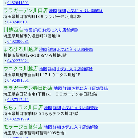
：
0482641591
ララガーデン川口店
地図
詳細
お気に入り店舗解除
埼玉県川口市宮町18-9 ララガーデン川口 2F
：
0482406101
川越西店
地図
詳細
お気に入り店舗解除
埼玉県川越市的場新町21番地10
：
0492390081
まるひろ川越店
地図
詳細
お気に入り店舗登録
川越市新富町2-6-1まるひろ川越6階
：
0492272021
ウニクス川越店
地図
詳細
お気に入り店舗解除
埼玉県川越市新宿町1-17-1 ウニクス川越2F
：
0492491551
ララガーデン春日部店
地図
詳細
お気に入り店舗登録
埼玉県春日部市南1丁目1-1 ララガーデン春日部2階
：
0487317411
ららテラス川口店
地図
詳細
お気に入り店舗登録
埼玉県川口市栄町3-5-1ららテラス川口7階
：
0482291979
モラージュ菖蒲店
地図
詳細
お気に入り店舗解除
埼玉県久喜市菖蒲町菖蒲6005番地1