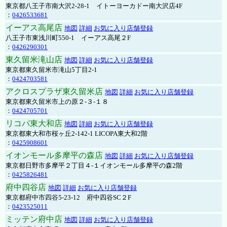
東京都八王子市南大沢2-28-1 イトーヨーカドー南大沢店4F
：
0426533681
イーアス高尾店
地図
詳細
お気に入り店舗登録
八王子市東浅川町550-1 イーアス高尾２F
：
0426290301
東久留米滝山店
地図
詳細
お気に入り店舗登録
東京都東久留米市滝山5丁目2-1
：
0424703581
アクロスプラザ東久留米店
地図
詳細
お気に入り店舗登録
東京都東久留米市上の原２-３-１８
：
0424705701
リコパ東大和店
地図
詳細
お気に入り店舗登録
東京都東大和市桜ヶ丘2-142-1 LICOPA東大和2階
：
0425908601
イオンモール多摩平の森店
地図
詳細
お気に入り店舗登録
東京都日野市多摩平２丁目４-１イオンモール多摩平の森2階
：
0425826481
府中四谷店
地図
詳細
お気に入り店舗登録
東京都府中市四谷5-23-12 府中四谷SC２F
：
0423525011
ミッテン府中店
地図
詳細
お気に入り店舗登録