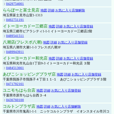
：
0429754001
ららぽーと富士見店
地図
詳細
お気に入り店舗解除
埼玉県富士見市山室1-1313
：
0492751191
イトーヨーカドー三郷店
地図
詳細
お気に入り店舗登録
埼玉県三郷市ピアラシティ1-1-1 イトーヨーカドー三郷店2階
：
0489541511
八潮店(フレスポ八潮)
地図
詳細
お気に入り店舗登録
埼玉県八潮市大瀬1-1-3 フレスポ八潮3F
：
0489943911
イトーヨーカドー和光店
地図
詳細
お気に入り店舗登録
埼玉県和光市丸山台1丁目9-3 イトーヨーカドー和光店 ３階
：
0484513661
あびこショッピングプラザ店
地図
詳細
お気に入り店舗登録
千葉県我孫子市我孫子４丁目１１-１ あびこショッピングプラザ３階
：
0471792161
ユニモちはら台店
地図
詳細
お気に入り店舗登録
千葉県市原市ちはら台西３-４
：
0436760100
コルトンプラザ店
地図
詳細
お気に入り店舗解除
千葉県市川市鬼高1-1-1 ニッケコルトンプラザ イオンスタイル市川コ