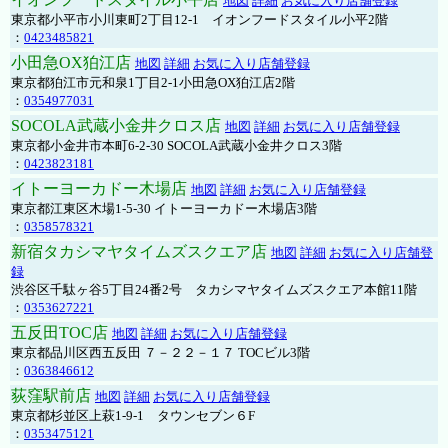
地図
詳細
お気に入り店舗登録
東京都小平市小川東町2丁目12-1 イオンフードスタイル小平2階
：
0423485821
小田急OX狛江店
地図
詳細
お気に入り店舗登録
東京都狛江市元和泉1丁目2-1小田急OX狛江店2階
：
0354977031
SOCOLA武蔵小金井クロス店
地図
詳細
お気に入り店舗登録
東京都小金井市本町6-2-30 SOCOLA武蔵小金井クロス3階
：
0423823181
イトーヨーカドー木場店
地図
詳細
お気に入り店舗登録
東京都江東区木場1-5-30 イトーヨーカドー木場店3階
：
0358578321
新宿タカシマヤタイムズスクエア店
地図
詳細
お気に入り店舗登
録
渋谷区千駄ヶ谷5丁目24番2号 タカシマヤタイムズスクエア本館11階
：
0353627221
五反田TOC店
地図
詳細
お気に入り店舗登録
東京都品川区西五反田 ７－２２－１７ TOCビル3階
：
0363846612
荻窪駅前店
地図
詳細
お気に入り店舗登録
東京都杉並区上萩1-9-1 タウンセブン６F
：
0353475121