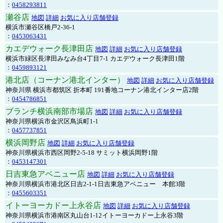
：
0458293811
瀬谷店
地図
詳細
お気に入り店舗登録
横浜市瀬谷区橋戸2-36-1
：
0453063431
カエデウォーク長津田店
地図
詳細
お気に入り店舗登録
横浜市緑区長津田みなみ台4丁目7-1 カエデウォーク長津田1階
：
0459893121
港北店（コーナン港北インター）
地図
詳細
お気に入り店舗登録
神奈川県 横浜市都筑区 折本町 191番地コーナン港北インター店2階
：
0454786851
ブランチ横浜南部市場店
地図
詳細
お気に入り店舗登録
神奈川県横浜市金沢区鳥浜町1-1
：
0457737851
横浜岡野店
地図
詳細
お気に入り店舗登録
神奈川県横浜市西区岡野2-5-18 サミット横浜岡野1階
：
0453147301
日吉東急アベニュー店
地図
詳細
お気に入り店舗登録
神奈川県横浜市港北区日吉2-1-1日吉東急アベニュー 本館3階
：
0455603351
イトーヨーカドー上永谷店
地図
詳細
お気に入り店舗登録
神奈川県横浜市港南区丸山台1-12イトーヨーカドー上永谷3階