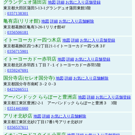
グランデュオ蒲田店
地図
詳細
お気に入り店舗登録
東京都大田区蒲田5-13-1グランデュオ蒲田東館3階
：
0357138301
亀有店(リリオ館)
地図
詳細
お気に入り店舗解除
東京都葛飾区亀有3-26-1リリオ館4F
：
0356506181
イトーヨーカドー四つ木店
地図
詳細
お気に入り店舗登録
東京都葛飾区四つ木2丁目21-1イトーヨーカドー四つ木３F
：
0356715901
イトーヨーカドー赤羽店
地図
詳細
お気に入り店舗登録
東京都北区赤羽西１丁目７-１イトーヨーカドー赤羽5階
：
0359247691
国分寺店(セレオ国分寺)
地図
詳細
お気に入り店舗解除
東京都国分寺市南町３-２０-３
：
0423266511
アーバンドック ららぽーと豊洲店
地図
詳細
お気に入り店舗登録
東京都江東区豊洲2-2-1 アーバンドック ららぽーと豊洲３ 3階
：
0351441660
アリオ北砂店
地図
詳細
お気に入り店舗解除
東京都江東区北砂2丁目17番1号アリオ北砂2F
：
0356537611
イオンフードスタイル小平店