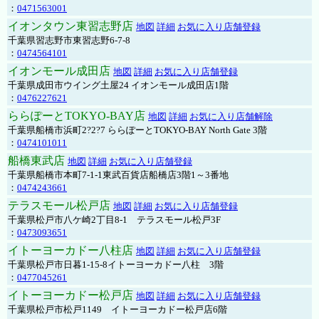
：
0471563001
イオンタウン東習志野店
地図
詳細
お気に入り店舗登録
千葉県習志野市東習志野6-7-8
：
0474564101
イオンモール成田店
地図
詳細
お気に入り店舗登録
千葉県成田市ウイング土屋24 イオンモール成田店1階
：
0476227621
ららぽーとTOKYO-BAY店
地図
詳細
お気に入り店舗解除
千葉県船橋市浜町2?2?7 ららぽーとTOKYO-BAY North Gate 3階
：
0474101011
船橋東武店
地図
詳細
お気に入り店舗登録
千葉県船橋市本町7-1-1東武百貨店船橋店3階1～3番地
：
0474243661
テラスモール松戸店
地図
詳細
お気に入り店舗登録
千葉県松戸市八ケ崎2丁目8-1 テラスモール松戸3F
：
0473093651
イトーヨーカドー八柱店
地図
詳細
お気に入り店舗登録
千葉県松戸市日暮1-15-8イトーヨーカドー八柱 3階
：
0477045261
イトーヨーカドー松戸店
地図
詳細
お気に入り店舗登録
千葉県松戸市松戸1149 イトーヨーカドー松戸店6階