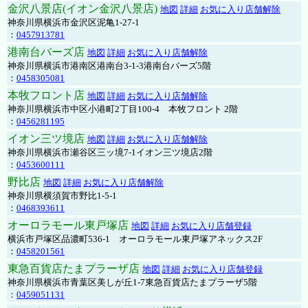
金沢八景店(イオン金沢八景店)
地図
詳細
お気に入り店舗解除
神奈川県横浜市金沢区泥亀1-27-1
：
0457913781
港南台バーズ店
地図
詳細
お気に入り店舗解除
神奈川県横浜市港南区港南台3-1-3港南台バーズ5階
：
0458305081
本牧フロント店
地図
詳細
お気に入り店舗解除
神奈川県横浜市中区小港町2丁目100-4 本牧フロント 2階
：
0456281195
イオン三ツ境店
地図
詳細
お気に入り店舗解除
神奈川県横浜市瀬谷区三ッ境7-1イオン三ツ境店2階
：
0453600111
野比店
地図
詳細
お気に入り店舗解除
神奈川県横須賀市野比1-5-1
：
0468393611
オーロラモール東戸塚店
地図
詳細
お気に入り店舗登録
横浜市戸塚区品濃町536-1 オーロラモール東戸塚アネックス2F
：
0458201561
東急百貨店たまプラーザ店
地図
詳細
お気に入り店舗登録
神奈川県横浜市青葉区美しが丘1-7東急百貨店たまプラーザ5階
：
0459051131