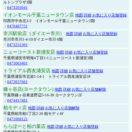
ルトンプラザ3階
：
0473203041
イオンモール千葉ニュータウン店
地図
詳細
お気に入り店舗登録
印西市中央北3-2 イオンモール千葉ニュータウン2階
：
0476487751
市川駅前店（ダイエー市川）
地図
詳細
お気に入り店舗登録
市川市市川1-4-10ダイエー市川 6階
：
0473231361
ニューコースト新浦安店
地図
詳細
お気に入り店舗登録
千葉県浦安市明海4丁目1-1ニューコースト新浦安3階
：
0473063401
トライアル西友浦安店
地図
詳細
お気に入り店舗登録
千葉県浦安市北栄1-14-1 トライアル西友浦安店3F
：
0473057661
鎌ヶ谷店(ヨークタウン)
地図
詳細
お気に入り店舗解除
千葉県鎌ヶ谷東道野辺5-16-38 ヨークタウン2F
：
0474417481
柏モディ店
地図
詳細
お気に入り店舗解除
千葉県柏市柏1丁目2-26 柏モディ4F
：
0471668121
ららぽーと柏の葉店
地図
詳細
お気に入り店舗登録