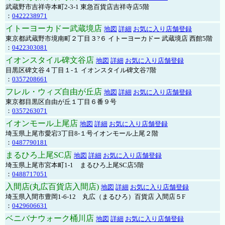
武蔵野市吉祥寺本町2-3-1 東急百貨店吉祥寺店5階
：
0422238971
イトーヨーカドー武蔵境店
地図
詳細
お気に入り店舗登録
東京都武蔵野市境南町２丁目３?６ イトーヨーカドー 武蔵境店 西館5階
：
0422303081
イオンスタイル碑文谷店
地図
詳細
お気に入り店舗登録
目黒区碑文谷４丁目１-１ イオンスタイル碑文谷7階
：
0357208661
フレル・ウィズ自由が丘店
地図
詳細
お気に入り店舗登録
東京都目黒区自由が丘１丁目６番９号
：
0357263071
イオンモール上尾店
地図
詳細
お気に入り店舗登録
埼玉県上尾市愛宕3丁目8-１号イオンモール上尾２階
：
0487790181
まるひろ上尾SC店
地図
詳細
お気に入り店舗登録
埼玉県上尾市宮本町1-1 まるひろ上尾SC店5階
：
0488717051
入間店(丸広百貨店入間店)
地図
詳細
お気に入り店舗登録
埼玉県入間市豊岡1-6-12 丸広（まるひろ）百貨店 入間店５F
：
0429606631
ベニバナウォーク桶川店
地図
詳細
お気に入り店舗登録