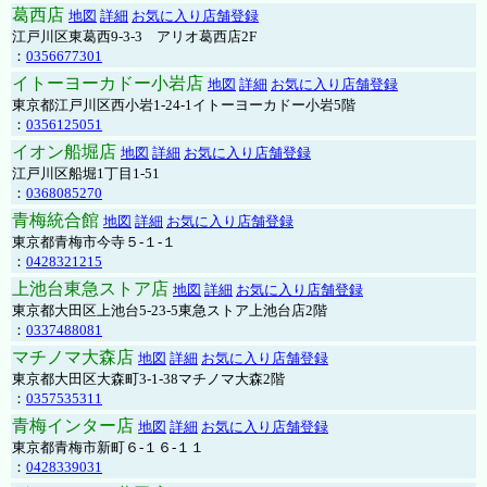
葛西店
地図
詳細
お気に入り店舗登録
江戸川区東葛西9-3-3 アリオ葛西店2F
：
0356677301
イトーヨーカドー小岩店
地図
詳細
お気に入り店舗登録
東京都江戸川区西小岩1-24-1イトーヨーカドー小岩5階
：
0356125051
イオン船堀店
地図
詳細
お気に入り店舗登録
江戸川区船堀1丁目1-51
：
0368085270
青梅統合館
地図
詳細
お気に入り店舗登録
東京都青梅市今寺５-１-１
：
0428321215
上池台東急ストア店
地図
詳細
お気に入り店舗登録
東京都大田区上池台5-23-5東急ストア上池台店2階
：
0337488081
マチノマ大森店
地図
詳細
お気に入り店舗登録
東京都大田区大森町3-1-38マチノマ大森2階
：
0357535311
青梅インター店
地図
詳細
お気に入り店舗登録
東京都青梅市新町６-１６-１１
：
0428339031