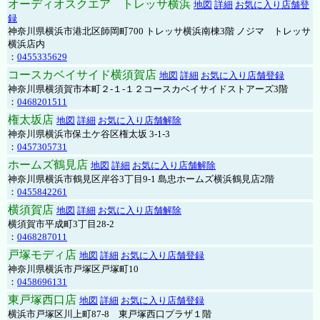
オーディオスクエア トレッサ横浜
地図
詳細
お気に入り店舗登
録
神奈川県横浜市港北区師岡町700 トレッサ横浜南棟3階 ノジマ トレッサ
横浜店内
：
0455335629
コースカベイサイド横須賀店
地図
詳細
お気に入り店舗登録
神奈川県横須賀市本町２-１-１２コースカベイサイドストアーズ3階
：
0468201511
権太坂店
地図
詳細
お気に入り店舗解除
神奈川県横浜市保土ケ谷区権太坂 3-1-3
：
0457305731
ホームズ鶴見店
地図
詳細
お気に入り店舗解除
神奈川県横浜市鶴見区岸谷3丁目9-1 島忠ホームズ横浜鶴見店2階
：
0455842261
横須賀店
地図
詳細
お気に入り店舗解除
横須賀市平成町3丁目28-2
：
0468287011
戸塚モディ店
地図
詳細
お気に入り店舗登録
神奈川県横浜市戸塚区戸塚町10
：
0458696131
東戸塚西口店
地図
詳細
お気に入り店舗登録
横浜市戸塚区川上町87-8 東戸塚西口プラザ１階