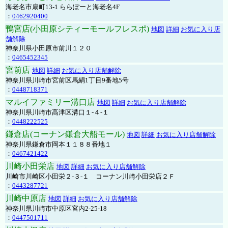
海老名市扇町13-1 ららぽーと海老名4F
：
0462920400
鴨宮店(小田原シティーモールフレスポ)
地図
詳細
お気に入り店
舗解除
神奈川県小田原市前川１２０
：
0465452345
宮前店
地図
詳細
お気に入り店舗解除
神奈川県川崎市宮前区馬絹1丁目9番地5号
：
0448718371
マルイファミリー溝口店
地図
詳細
お気に入り店舗解除
神奈川県川崎市高津区溝口１-４-１
：
0448222525
鎌倉店(コーナン鎌倉大船モール)
地図
詳細
お気に入り店舗解除
神奈川県鎌倉市岡本１１８８番地１
：
0467421422
川崎小田栄店
地図
詳細
お気に入り店舗解除
川崎市川崎区小田栄２‐３‐１ コーナン川崎小田栄店２Ｆ
：
0443287721
川崎中原店
地図
詳細
お気に入り店舗解除
神奈川県川崎市中原区宮内2-25-18
：
0447501711