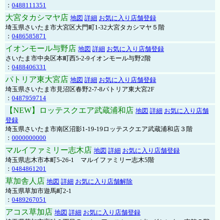
：
0488111351
大宮タカシマヤ店
地図
詳細
お気に入り店舗登録
埼玉県さいたま市大宮区大門町1-32大宮タカシマヤ５階
：
0486585871
イオンモール与野店
地図
詳細
お気に入り店舗登録
さいたま市中央区本町西5-2-9イオンモール与野2階
：
0488406331
パトリア東大宮店
地図
詳細
お気に入り店舗登録
埼玉県さいたま市見沼区春野2-7-8パトリア東大宮2F
：
0487959714
【NEW】ロッテスクエア武蔵浦和店
地図
詳細
お気に入り店舗
登録
埼玉県さいたま市南区沼影1-19-19ロッテスクエア武蔵浦和店３階
：
0000000000
マルイファミリー志木店
地図
詳細
お気に入り店舗登録
埼玉県志木市本町5-26-1 マルイファミリー志木5階
：
0484861201
草加舎人店
地図
詳細
お気に入り店舗解除
埼玉県草加市遊馬町2-1
：
0489267051
アコス草加店
地図
詳細
お気に入り店舗登録