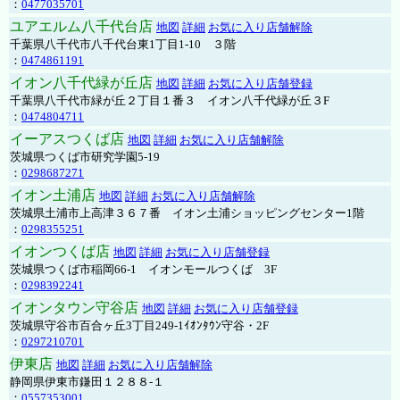
：
0477035701
ユアエルム八千代台店
地図
詳細
お気に入り店舗解除
千葉県八千代市八千代台東1丁目1-10 ３階
：
0474861191
イオン八千代緑が丘店
地図
詳細
お気に入り店舗登録
千葉県八千代市緑が丘２丁目１番３ イオン八千代緑が丘３F
：
0474804711
イーアスつくば店
地図
詳細
お気に入り店舗解除
茨城県つくば市研究学園5-19
：
0298687271
イオン土浦店
地図
詳細
お気に入り店舗解除
茨城県土浦市上高津３６７番 イオン土浦ショッピングセンター1階
：
0298355251
イオンつくば店
地図
詳細
お気に入り店舗登録
茨城県つくば市稲岡66-1 イオンモールつくば 3F
：
0298392241
イオンタウン守谷店
地図
詳細
お気に入り店舗登録
茨城県守谷市百合ヶ丘3丁目249-1ｲｵﾝﾀｳﾝ守谷・2F
：
0297210701
伊東店
地図
詳細
お気に入り店舗解除
静岡県伊東市鎌田１２８８-１
：
0557353001