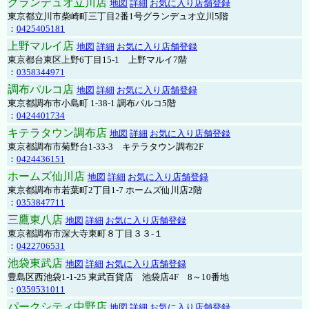
グランデュオ立川店
地図
詳細
お気に入り店舗登録
東京都立川市柴崎町三丁目2番1号グランデュオ立川5階
：
0425405181
上野マルイ店
地図
詳細
お気に入り店舗登録
東京都台東区上野6丁目15-1 上野マルイ7階
：
0358344971
調布パルコ店
地図
詳細
お気に入り店舗登録
東京都調布市小島町 1-38-1 調布パルコ5階
：
0424401734
キテラタウン調布店
地図
詳細
お気に入り店舗登録
東京都調布市菊野台1-33-3 キテラタウン調布2F
：
0424436151
ホームズ仙川店
地図
詳細
お気に入り店舗登録
東京都調布市若葉町2丁目1-7 ホームズ仙川店2階
：
0353847711
三鷹東八店
地図
詳細
お気に入り店舗登録
東京都調布市深大寺東町８丁目３３-１
：
0422706531
池袋東武店
地図
詳細
お気に入り店舗登録
豊島区西池袋1-1-25 東武百貨店 池袋店4F 8～10番地
：
0359531011
パークシティ中野店
地図
詳細
お気に入り店舗登録