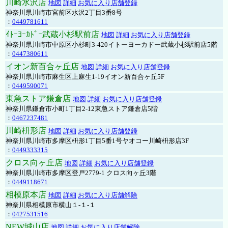
川崎水沢店
地図
詳細
お気に入り店舗登録
神奈川県川崎市宮前区水沢2丁目3番8号
：
0449781611
ｲﾄｰﾖｰｶﾄﾞｰ武蔵小杉駅前店
地図
詳細
お気に入り店舗登録
神奈川県川崎市中原区小杉町3-420イトーヨーカドー武蔵小杉駅前店5階
：
0447380611
イオン新百合ヶ丘店
地図
詳細
お気に入り店舗登録
神奈川県川崎市麻生区上麻生1-19イオン新百合ヶ丘5F
：
0449590071
東急ストア鎌倉店
地図
詳細
お気に入り店舗登録
神奈川県鎌倉市小町1丁目2-12東急ストア鎌倉店5階
：
0467237481
川崎枡形店
地図
詳細
お気に入り店舗登録
神奈川県川崎市多摩区枡形1丁目5番1号ヤオコー川崎枡形店3F
：
0449333315
クロス向ヶ丘店
地図
詳細
お気に入り店舗登録
神奈川県川崎市多摩区登戸2779-1 クロス向ヶ丘3階
：
0449118671
相模原本店
地図
詳細
お気に入り店舗解除
神奈川県相模原市横山１-１-１
：
0427531516
NEW城山店
地図
詳細
お気に入り店舗解除