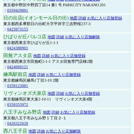
東京都中野区中野四丁目14 番1 号 PARKCITY NAKANO 201
：
0359429861
日の出店(イオンモール日の出)
地図
詳細
お気に入り店舗登録
東京都西多摩郡日の出町大字平井字三吉野桜237-3
：
0425973155
ひばりが丘パルコ店
地図
詳細
お気に入り店舗解除
東京都西東京市ひばりが丘1-1-1
：
0424388901
田無アスタ店
地図
詳細
お気に入り店舗登録
東京都西東京市田無町2-1-1 アスタ田無専門店棟2階
：
0424606121
練馬駅前店
地図
詳細
お気に入り店舗登録
東京都練馬区練馬1丁目3-10 2階
：
0359123081
リヴィンオズ大泉店
地図
詳細
お気に入り店舗登録
東京都練馬区東大泉2-10-11 リヴィンオズ大泉4階
：
0359355972
八王子みなみ野店
地図
詳細
お気に入り店舗登録
東京都八王子市みなみ野１丁目２-１
：
0426322620
西八王子店
地図
詳細
お気に入り店舗解除