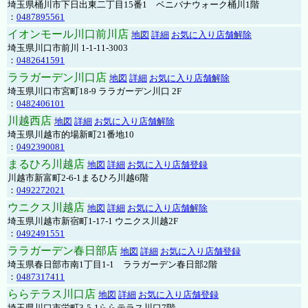
埼玉県桶川市下日出東二丁目15番1 ベニバナウォーク桶川1階
：
0487895561
イオンモール川口前川店
地図
詳細
お気に入り店舗解除
埼玉県川口市前川 1-1-11-3003
：
0482641591
ララガーデン川口店
地図
詳細
お気に入り店舗解除
埼玉県川口市宮町18-9 ララガーデン川口 2F
：
0482406101
川越西店
地図
詳細
お気に入り店舗解除
埼玉県川越市的場新町21番地10
：
0492390081
まるひろ川越店
地図
詳細
お気に入り店舗登録
川越市新富町2-6-1まるひろ川越6階
：
0492272021
ウニクス川越店
地図
詳細
お気に入り店舗解除
埼玉県川越市新宿町1-17-1 ウニクス川越2F
：
0492491551
ララガーデン春日部店
地図
詳細
お気に入り店舗登録
埼玉県春日部市南1丁目1-1 ララガーデン春日部2階
：
0487317411
ららテラス川口店
地図
詳細
お気に入り店舗登録
埼玉県川口市栄町3-5-1ららテラス川口7階