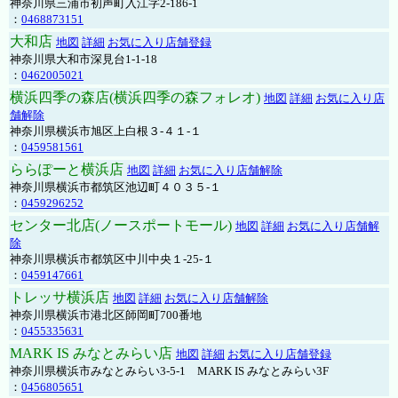
神奈川県三浦市初声町入江字2-186-1
：
0468873151
大和店
地図
詳細
お気に入り店舗登録
神奈川県大和市深見台1-1-18
：
0462005021
横浜四季の森店(横浜四季の森フォレオ)
地図
詳細
お気に入り店
舗解除
神奈川県横浜市旭区上白根３-４１-１
：
0459581561
ららぽーと横浜店
地図
詳細
お気に入り店舗解除
神奈川県横浜市都筑区池辺町４０３５-１
：
0459296252
センター北店(ノースポートモール)
地図
詳細
お気に入り店舗解
除
神奈川県横浜市都筑区中川中央１-25-１
：
0459147661
トレッサ横浜店
地図
詳細
お気に入り店舗解除
神奈川県横浜市港北区師岡町700番地
：
0455335631
MARK IS みなとみらい店
地図
詳細
お気に入り店舗登録
神奈川県横浜市みなとみらい3-5-1 MARK IS みなとみらい3F
：
0456805651