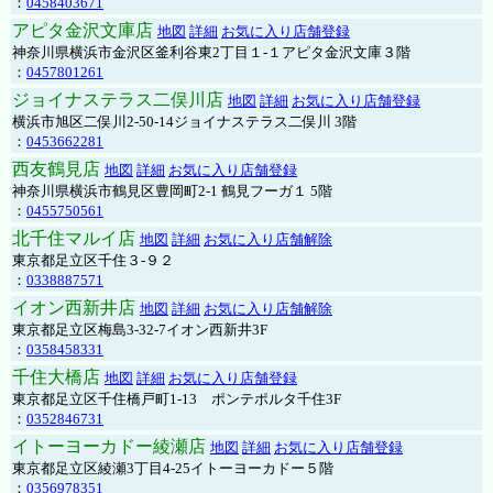
：
0458403671
アピタ金沢文庫店
地図
詳細
お気に入り店舗登録
神奈川県横浜市金沢区釜利谷東2丁目１-１アピタ金沢文庫３階
：
0457801261
ジョイナステラス二俣川店
地図
詳細
お気に入り店舗登録
横浜市旭区二俣川2-50-14ジョイナステラス二俣川 3階
：
0453662281
西友鶴見店
地図
詳細
お気に入り店舗登録
神奈川県横浜市鶴見区豊岡町2-1 鶴見フーガ１ 5階
：
0455750561
北千住マルイ店
地図
詳細
お気に入り店舗解除
東京都足立区千住３-９２
：
0338887571
イオン西新井店
地図
詳細
お気に入り店舗解除
東京都足立区梅島3-32-7イオン西新井3F
：
0358458331
千住大橋店
地図
詳細
お気に入り店舗登録
東京都足立区千住橋戸町1-13 ポンテポルタ千住3F
：
0352846731
イトーヨーカドー綾瀬店
地図
詳細
お気に入り店舗登録
東京都足立区綾瀬3丁目4-25イトーヨーカドー５階
：
0356978351