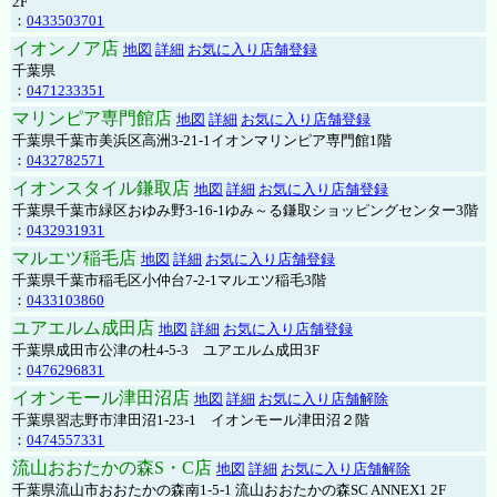
2F
：
0433503701
イオンノア店
地図
詳細
お気に入り店舗登録
千葉県
：
0471233351
マリンピア専門館店
地図
詳細
お気に入り店舗登録
千葉県千葉市美浜区高洲3-21-1イオンマリンピア専門館1階
：
0432782571
イオンスタイル鎌取店
地図
詳細
お気に入り店舗登録
千葉県千葉市緑区おゆみ野3-16-1ゆみ～る鎌取ショッピングセンター3階
：
0432931931
マルエツ稲毛店
地図
詳細
お気に入り店舗登録
千葉県千葉市稲毛区小仲台7-2-1マルエツ稲毛3階
：
0433103860
ユアエルム成田店
地図
詳細
お気に入り店舗登録
千葉県成田市公津の杜4-5-3 ユアエルム成田3F
：
0476296831
イオンモール津田沼店
地図
詳細
お気に入り店舗解除
千葉県習志野市津田沼1-23-1 イオンモール津田沼２階
：
0474557331
流山おおたかの森S・C店
地図
詳細
お気に入り店舗解除
千葉県流山市おおたかの森南1-5-1 流山おおたかの森SC ANNEX1 2F