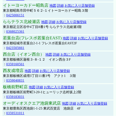
イトーヨーカドー昭島店
地図
詳細
お気に入り店舗登録
東京都昭島市田中町５６２-１イトーヨーカドー昭島３階
：
0425006151
ららテラス北綾瀬店
地図
詳細
お気に入り店舗登録
東京都足立区谷中4丁目8番1号 ららテラス北綾瀬3階
：
0368025361
若葉台店(フレスポ若葉台EAST)
地図
詳細
お気に入り店舗登録
東京都稲城市若葉台2-1-1 フレスポ若葉台EAST2F
：
0423505661
西台店（イオン西台）
地図
詳細
お気に入り店舗登録
東京都板橋区蓮根３-８-１２ イオン西台３F
：
0359160561
西友成増店
地図
詳細
お気に入り店舗登録
東京都板橋区成増3丁目11番3号 アクト1 ３階
：
0359040831
板橋前野町店
地図
詳細
お気に入り店舗登録
東京都板橋区前野町3-20-1ヒューリック志村坂上2階
：
0359183031
オーディオスクエア池袋東武店
地図
詳細
お気に入り店舗登録
東京都豊島区西池袋1-1-25 東武百貨店 池袋店 4F
：
0359531011