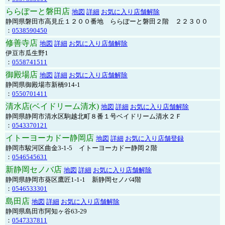
ららぽーと磐田店
地図
詳細
お気に入り店舗解除
静岡県磐田市高見丘１２００番地 ららぽーと磐田２階 ２２３００
：
0538590450
修善寺店
地図
詳細
お気に入り店舗解除
伊豆市瓜生野1
：
0558741511
御殿場店
地図
詳細
お気に入り店舗解除
静岡県御殿場市新橋914-1
：
0550701411
清水店(ベイドリーム清水)
地図
詳細
お気に入り店舗解除
静岡県静岡市清水区駒越北町８番１号ベイドリーム清水２Ｆ
：
0543370121
イトーヨーカドー静岡店
地図
詳細
お気に入り店舗登録
静岡市駿河区曲金3-1-5 イトーヨーカドー静岡２階
：
0546545631
新静岡セノバ店
地図
詳細
お気に入り店舗解除
静岡県静岡市葵区鷹匠1-1-1 新静岡セノバ4階
：
0546533301
島田店
地図
詳細
お気に入り店舗解除
静岡県島田市阿知ヶ谷63-29
：
0547337811