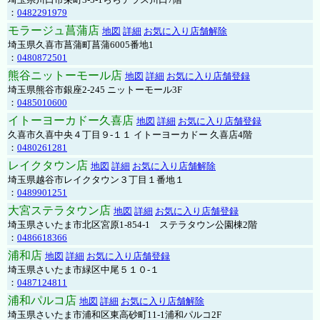
：
0482291979
モラージュ菖蒲店
地図
詳細
お気に入り店舗解除
埼玉県久喜市菖蒲町菖蒲6005番地1
：
0480872501
熊谷ニットーモール店
地図
詳細
お気に入り店舗登録
埼玉県熊谷市銀座2-245 ニットーモール3F
：
0485010600
イトーヨーカドー久喜店
地図
詳細
お気に入り店舗登録
久喜市久喜中央４丁目９-１１ イトーヨーカドー 久喜店4階
：
0480261281
レイクタウン店
地図
詳細
お気に入り店舗解除
埼玉県越谷市レイクタウン３丁目１番地１
：
0489901251
大宮ステラタウン店
地図
詳細
お気に入り店舗登録
埼玉県さいたま市北区宮原1-854-1 ステラタウン公園棟2階
：
0486618366
浦和店
地図
詳細
お気に入り店舗登録
埼玉県さいたま市緑区中尾５１０-１
：
0487124811
浦和パルコ店
地図
詳細
お気に入り店舗解除
埼玉県さいたま市浦和区東高砂町11-1浦和パルコ2F