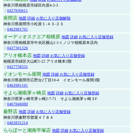
神奈川県相模原市緑区向原4-2-3
：
0427830611
座間店
地図
詳細
お気に入り店舗解除
神奈川県座間市小松原１-４３-２３
：
0462981701
オーディオスクエア相模原
地図
詳細
お気に入り店舗登録
神奈川県相模原市中央区横山1-1-1 ノジマ相模原本店内
：
0427301326
アリオ橋本店
地図
詳細
お気に入り店舗登録
相模原市緑区大山町1-22 アリオ橋本2階
：
0427758531
イオンモール座間
地図
詳細
お気に入り店舗登録
神奈川県座間市広野台2丁目10-4 イオンモール座間3階
：
0462981161
そよら湘南茅ヶ崎店
地図
詳細
お気に入り店舗登録
神奈川県茅ヶ崎市茅ヶ崎2‐7‐71 そよら湘南茅ヶ崎３F
：
0467846080
秦野店
地図
詳細
お気に入り店舗登録
神奈川県秦野市曽屋４７８４
：
0463831214
ららぽーと湘南平塚店
地図
詳細
お気に入り店舗登録