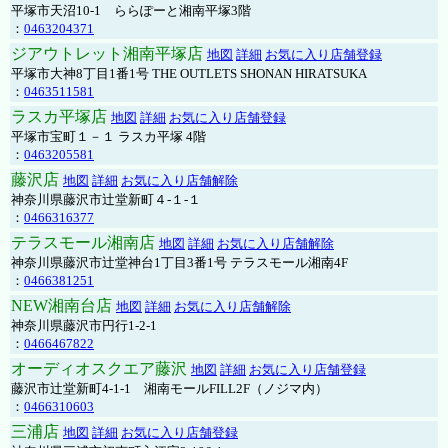
平塚市天沼10-1 ららぽーと湘南平塚3階
：
0463204371
ジアウトレット湘南平塚店
地図
詳細
お気に入り店舗登録
平塚市大神8丁目1番1号 THE OUTLETS SHONAN HIRATSUKA
：
0463511581
ラスカ平塚店
地図
詳細
お気に入り店舗登録
平塚市宝町１－１ ラスカ平塚 4階
：
0463205581
藤沢店
地図
詳細
お気に入り店舗解除
神奈川県藤沢市辻堂新町４-１-１
：
0466316377
テラスモール湘南店
地図
詳細
お気に入り店舗解除
神奈川県藤沢市辻堂神台1丁目3番1号 テラスモール湘南4F
：
0466381251
NEW湘南台店
地図
詳細
お気に入り店舗解除
神奈川県藤沢市円行1-2-1
：
0466467822
オーディオスクエア藤沢
地図
詳細
お気に入り店舗登録
藤沢市辻堂新町4-1-1 湘南モールFILL2F（ノジマ内）
：
0466310603
三浦店
地図
詳細
お気に入り店舗登録