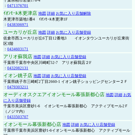
千葉県柏市若柴178-4
：
0471376701
ｲｵﾝﾓｰﾙ木更津店
地図
詳細
お気に入り店舗解除
木更津市築地1番4 ｲｵﾝﾓｰﾙ木更津1F
：
0438306971
ユーカリが丘店
地図
詳細
お気に入り店舗登録
佐倉市西ユーカリが丘6丁目12番地3 イオンタウンユーカリが丘東街
区3階
：
0434603171
アリオ蘇我店
地図
詳細
お気に入り店舗登録
千葉県千葉市中央区川崎町52-7 アリオ蘇我店２F
：
0432082131
イオン銚子店
地図
詳細
お気に入り店舗登録
千葉県銚子市三崎町2丁目2660-1 イオン銚子ショッピングセンター２Ｆ
：
0479303211
オーディオスクエアイオンモール幕張新都心店
地図
詳細
お気
に入り店舗登録
千葉市美浜区豊砂1-6 イオンモール幕張新都心 アクティブモール2Ｆ
（ノジマ内）
：
0433503707
イオンモール幕張新都心店
地図
詳細
お気に入り店舗登録
千葉県千葉市美浜区豊砂1-6イオンモール幕張新都心 アクティブモール