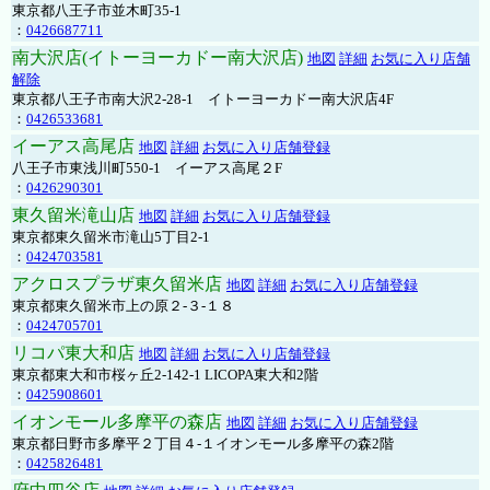
東京都八王子市並木町35-1
：
0426687711
南大沢店(イトーヨーカドー南大沢店)
地図
詳細
お気に入り店舗
解除
東京都八王子市南大沢2-28-1 イトーヨーカドー南大沢店4F
：
0426533681
イーアス高尾店
地図
詳細
お気に入り店舗登録
八王子市東浅川町550-1 イーアス高尾２F
：
0426290301
東久留米滝山店
地図
詳細
お気に入り店舗登録
東京都東久留米市滝山5丁目2-1
：
0424703581
アクロスプラザ東久留米店
地図
詳細
お気に入り店舗登録
東京都東久留米市上の原２-３-１８
：
0424705701
リコパ東大和店
地図
詳細
お気に入り店舗登録
東京都東大和市桜ヶ丘2-142-1 LICOPA東大和2階
：
0425908601
イオンモール多摩平の森店
地図
詳細
お気に入り店舗登録
東京都日野市多摩平２丁目４-１イオンモール多摩平の森2階
：
0425826481