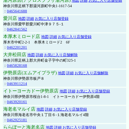
湯河原店(アクロスプラザ湯河原)
地図
詳細
お気に入り店舗登録
神奈川県足柄下郡湯河原町中央1-1617-54
：
0465641688
愛川店
地図
詳細
お気に入り店舗登録
神奈川県愛甲郡愛川町中津９７５-１
：
0462841562
本厚木ミロード店
地図
詳細
お気に入り店舗登録
厚木市中町2-2-1 本厚木ミロード2 6F
：
0462201201
大井松田店
地図
詳細
お気に入り店舗解除
神奈川県足柄上郡大井町金子字中の町325-1
：
0465828168
伊勢原店(エムアイプラザ)
地図
詳細
お気に入り店舗解除
神奈川県伊勢原市板戸８
：
0463911214
イトーヨーカドー伊勢原店
地図
詳細
お気に入り店舗登録
神奈川県伊勢原市桜台1-8-1 イトーヨーカドー伊勢原4階
：
0463920161
海老名マルイ店
地図
詳細
お気に入り店舗登録
神奈川県海老名市中央１丁目６-１海老名マルイ4階
：
0462925181
ららぽーと海老名店
地図
詳細
お気に入り店舗登録