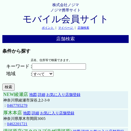
株式会社ノジマ
ノジマ携帯サイト
モバイル会員サイト
ポイント
｜
マイページ
｜
店舗検索
店舗検索
条件から探す
店名、住所等で検索できます。
キーワード
:
地域
:
NEW綾瀬店
地図
詳細
お気に入り店舗登録
神奈川県綾瀬市深谷上2-3-9
：
0467795279
厚木本店
地図
詳細
お気に入り店舗登録
神奈川県厚木市岡田3005
：
0462201721