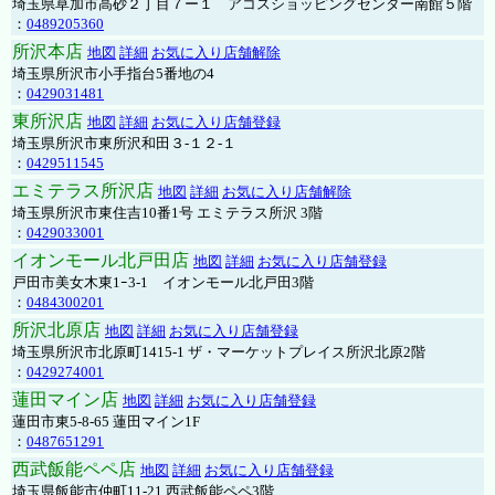
埼玉県草加市高砂２丁目７ー１ アコスショッピングセンター南館５階
：
0489205360
所沢本店
地図
詳細
お気に入り店舗解除
埼玉県所沢市小手指台5番地の4
：
0429031481
東所沢店
地図
詳細
お気に入り店舗登録
埼玉県所沢市東所沢和田３-１２-１
：
0429511545
エミテラス所沢店
地図
詳細
お気に入り店舗解除
埼玉県所沢市東住吉10番1号 エミテラス所沢 3階
：
0429033001
イオンモール北戸田店
地図
詳細
お気に入り店舗登録
戸田市美女木東1ｰ3‐1 イオンモール北戸田3階
：
0484300201
所沢北原店
地図
詳細
お気に入り店舗登録
埼玉県所沢市北原町1415-1 ザ・マーケットプレイス所沢北原2階
：
0429274001
蓮田マイン店
地図
詳細
お気に入り店舗登録
蓮田市東5-8-65 蓮田マイン1F
：
0487651291
西武飯能ペペ店
地図
詳細
お気に入り店舗登録
埼玉県飯能市仲町11-21 西武飯能ペペ3階