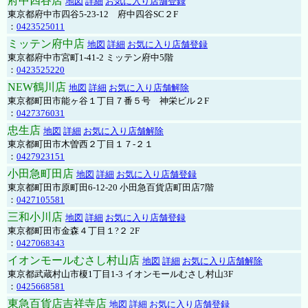
府中四谷店
地図
詳細
お気に入り店舗登録
東京都府中市四谷5-23-12 府中四谷SC２F
：
0423525011
ミッテン府中店
地図
詳細
お気に入り店舗登録
東京都府中市宮町1-41-2 ミッテン府中5階
：
0423525220
NEW鶴川店
地図
詳細
お気に入り店舗解除
東京都町田市能ヶ谷１丁目７番５号 神栄ビル２F
：
0427376031
忠生店
地図
詳細
お気に入り店舗解除
東京都町田市木曽西２丁目１７-２１
：
0427923151
小田急町田店
地図
詳細
お気に入り店舗登録
東京都町田市原町田6-12-20 小田急百貨店町田店7階
：
0427105581
三和小川店
地図
詳細
お気に入り店舗登録
東京都町田市金森４丁目１?２ 2F
：
0427068343
イオンモールむさし村山店
地図
詳細
お気に入り店舗解除
東京都武蔵村山市榎1丁目1-3 イオンモールむさし村山3F
：
0425668581
東急百貨店吉祥寺店
地図
詳細
お気に入り店舗登録