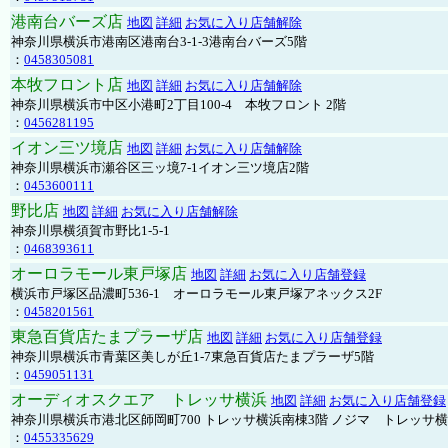
港南台バーズ店
地図
詳細
お気に入り店舗解除
神奈川県横浜市港南区港南台3-1-3港南台バーズ5階
：
0458305081
本牧フロント店
地図
詳細
お気に入り店舗解除
神奈川県横浜市中区小港町2丁目100-4 本牧フロント 2階
：
0456281195
イオン三ツ境店
地図
詳細
お気に入り店舗解除
神奈川県横浜市瀬谷区三ッ境7-1イオン三ツ境店2階
：
0453600111
野比店
地図
詳細
お気に入り店舗解除
神奈川県横須賀市野比1-5-1
：
0468393611
オーロラモール東戸塚店
地図
詳細
お気に入り店舗登録
横浜市戸塚区品濃町536-1 オーロラモール東戸塚アネックス2F
：
0458201561
東急百貨店たまプラーザ店
地図
詳細
お気に入り店舗登録
神奈川県横浜市青葉区美しが丘1-7東急百貨店たまプラーザ5階
：
0459051131
オーディオスクエア トレッサ横浜
地図
詳細
お気に入り店舗登録
神奈川県横浜市港北区師岡町700 トレッサ横浜南棟3階 ノジマ トレッサ
：
0455335629