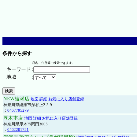
条件から探す
店名、住所等で検索できます。
キーワード
:
地域
:
NEW綾瀬店
地図
詳細
お気に入り店舗登録
神奈川県綾瀬市深谷上2-3-9
：
0467795279
厚木本店
地図
詳細
お気に入り店舗登録
神奈川県厚木市岡田3005
：
0462201721