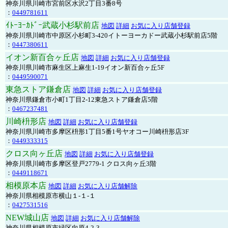
神奈川県川崎市宮前区水沢2丁目3番8号
：
0449781611
ｲﾄｰﾖｰｶﾄﾞｰ武蔵小杉駅前店
地図
詳細
お気に入り店舗登録
神奈川県川崎市中原区小杉町3-420イトーヨーカドー武蔵小杉駅前店5階
：
0447380611
イオン新百合ヶ丘店
地図
詳細
お気に入り店舗登録
神奈川県川崎市麻生区上麻生1-19イオン新百合ヶ丘5F
：
0449590071
東急ストア鎌倉店
地図
詳細
お気に入り店舗登録
神奈川県鎌倉市小町1丁目2-12東急ストア鎌倉店5階
：
0467237481
川崎枡形店
地図
詳細
お気に入り店舗登録
神奈川県川崎市多摩区枡形1丁目5番1号ヤオコー川崎枡形店3F
：
0449333315
クロス向ヶ丘店
地図
詳細
お気に入り店舗登録
神奈川県川崎市多摩区登戸2779-1 クロス向ヶ丘3階
：
0449118671
相模原本店
地図
詳細
お気に入り店舗解除
神奈川県相模原市横山１-１-１
：
0427531516
NEW城山店
地図
詳細
お気に入り店舗解除
神奈川県相模原市緑区向原4-2-3