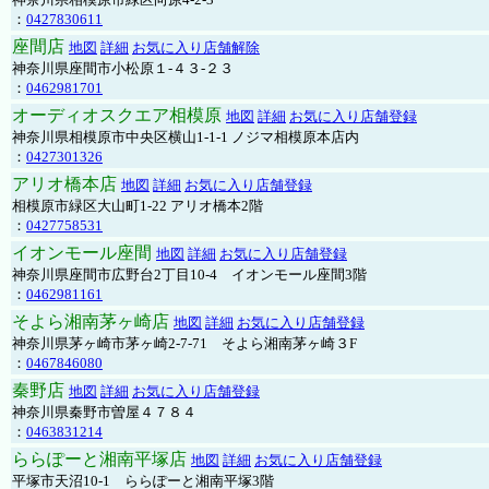
：
0427830611
座間店
地図
詳細
お気に入り店舗解除
神奈川県座間市小松原１-４３-２３
：
0462981701
オーディオスクエア相模原
地図
詳細
お気に入り店舗登録
神奈川県相模原市中央区横山1-1-1 ノジマ相模原本店内
：
0427301326
アリオ橋本店
地図
詳細
お気に入り店舗登録
相模原市緑区大山町1-22 アリオ橋本2階
：
0427758531
イオンモール座間
地図
詳細
お気に入り店舗登録
神奈川県座間市広野台2丁目10-4 イオンモール座間3階
：
0462981161
そよら湘南茅ヶ崎店
地図
詳細
お気に入り店舗登録
神奈川県茅ヶ崎市茅ヶ崎2‐7‐71 そよら湘南茅ヶ崎３F
：
0467846080
秦野店
地図
詳細
お気に入り店舗登録
神奈川県秦野市曽屋４７８４
：
0463831214
ららぽーと湘南平塚店
地図
詳細
お気に入り店舗登録
平塚市天沼10-1 ららぽーと湘南平塚3階