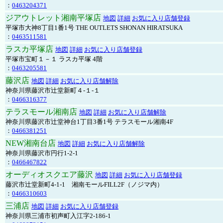
：
0463204371
ジアウトレット湘南平塚店
地図
詳細
お気に入り店舗登録
平塚市大神8丁目1番1号 THE OUTLETS SHONAN HIRATSUKA
：
0463511581
ラスカ平塚店
地図
詳細
お気に入り店舗登録
平塚市宝町１－１ ラスカ平塚 4階
：
0463205581
藤沢店
地図
詳細
お気に入り店舗解除
神奈川県藤沢市辻堂新町４-１-１
：
0466316377
テラスモール湘南店
地図
詳細
お気に入り店舗解除
神奈川県藤沢市辻堂神台1丁目3番1号 テラスモール湘南4F
：
0466381251
NEW湘南台店
地図
詳細
お気に入り店舗解除
神奈川県藤沢市円行1-2-1
：
0466467822
オーディオスクエア藤沢
地図
詳細
お気に入り店舗登録
藤沢市辻堂新町4-1-1 湘南モールFILL2F（ノジマ内）
：
0466310603
三浦店
地図
詳細
お気に入り店舗登録
神奈川県三浦市初声町入江字2-186-1