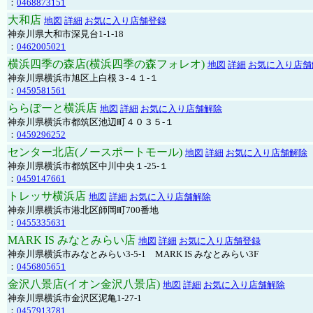
：
0468873151
大和店
地図
詳細
お気に入り店舗登録
神奈川県大和市深見台1-1-18
：
0462005021
横浜四季の森店(横浜四季の森フォレオ)
地図
詳細
お気に入り店舗
神奈川県横浜市旭区上白根３-４１-１
：
0459581561
ららぽーと横浜店
地図
詳細
お気に入り店舗解除
神奈川県横浜市都筑区池辺町４０３５-１
：
0459296252
センター北店(ノースポートモール)
地図
詳細
お気に入り店舗解除
神奈川県横浜市都筑区中川中央１-25-１
：
0459147661
トレッサ横浜店
地図
詳細
お気に入り店舗解除
神奈川県横浜市港北区師岡町700番地
：
0455335631
MARK IS みなとみらい店
地図
詳細
お気に入り店舗登録
神奈川県横浜市みなとみらい3-5-1 MARK IS みなとみらい3F
：
0456805651
金沢八景店(イオン金沢八景店)
地図
詳細
お気に入り店舗解除
神奈川県横浜市金沢区泥亀1-27-1
：
0457913781