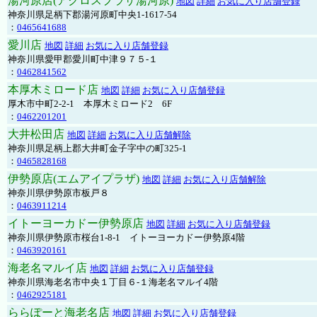
湯河原店(アクロスプラザ湯河原)
地図
詳細
お気に入り店舗登録
神奈川県足柄下郡湯河原町中央1-1617-54
：
0465641688
愛川店
地図
詳細
お気に入り店舗登録
神奈川県愛甲郡愛川町中津９７５-１
：
0462841562
本厚木ミロード店
地図
詳細
お気に入り店舗登録
厚木市中町2-2-1 本厚木ミロード2 6F
：
0462201201
大井松田店
地図
詳細
お気に入り店舗解除
神奈川県足柄上郡大井町金子字中の町325-1
：
0465828168
伊勢原店(エムアイプラザ)
地図
詳細
お気に入り店舗解除
神奈川県伊勢原市板戸８
：
0463911214
イトーヨーカドー伊勢原店
地図
詳細
お気に入り店舗登録
神奈川県伊勢原市桜台1-8-1 イトーヨーカドー伊勢原4階
：
0463920161
海老名マルイ店
地図
詳細
お気に入り店舗登録
神奈川県海老名市中央１丁目６-１海老名マルイ4階
：
0462925181
ららぽーと海老名店
地図
詳細
お気に入り店舗登録