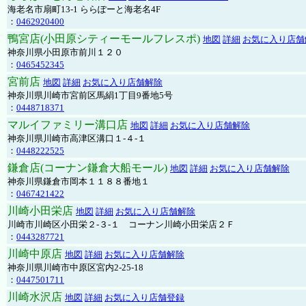
海老名市扇町13-1 ららぽーと海老名4F
：
0462920400
鴨宮店(小田原シティーモールフレスポ)
地図
詳細
お気に入り店舗
神奈川県小田原市前川１２０
：
0465452345
宮前店
地図
詳細
お気に入り店舗解除
神奈川県川崎市宮前区馬絹1丁目9番地5号
：
0448718371
マルイファミリー溝口店
地図
詳細
お気に入り店舗解除
神奈川県川崎市高津区溝口１-４-１
：
0448222525
鎌倉店(コーナン鎌倉大船モール)
地図
詳細
お気に入り店舗解除
神奈川県鎌倉市岡本１１８８番地１
：
0467421422
川崎小田栄店
地図
詳細
お気に入り店舗解除
川崎市川崎区小田栄２‐３‐１ コーナン川崎小田栄店２Ｆ
：
0443287721
川崎中原店
地図
詳細
お気に入り店舗解除
神奈川県川崎市中原区宮内2-25-18
：
0447501711
川崎水沢店
地図
詳細
お気に入り店舗登録