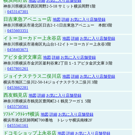
横浜岡野店
地図
詳細
お気に入り店舗登録
神奈川県横浜市西区岡野2-5-18 サミット横浜岡野1階
：
0453147301
日吉東急アベニュー店
地図
詳細
お気に入り店舗登録
神奈川県横浜市港北区日吉2-1-1日吉東急アベニュー 本館3階
：
0455603351
イトーヨーカドー上永谷店
地図
詳細
お気に入り店舗登録
神奈川県横浜市港南区丸山台1-12イトーヨーカドー上永谷3階
：
0458403671
アピタ金沢文庫店
地図
詳細
お気に入り店舗登録
神奈川県横浜市金沢区釜利谷東2丁目１-１アピタ金沢文庫３階
：
0457801261
ジョイナステラス二俣川店
地図
詳細
お気に入り店舗登録
横浜市旭区二俣川2-50-14ジョイナステラス二俣川 3階
：
0453662281
西友鶴見店
地図
詳細
お気に入り店舗登録
神奈川県横浜市鶴見区豊岡町2-1 鶴見フーガ１ 5階
：
0455750561
ｿﾌﾄﾊﾞﾝｸﾄﾚｯｻ横浜
地図
詳細
お気に入り店舗登録
横浜市港北区師岡町700番地 トレッサ横浜南棟2F
：
0455341161
ドコモショップ上永谷店
地図
詳細
お気に入り店舗登録