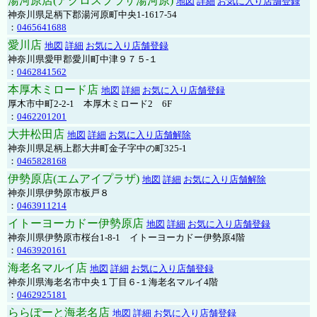
湯河原店(アクロスプラザ湯河原)
地図
詳細
お気に入り店舗登録
神奈川県足柄下郡湯河原町中央1-1617-54
：
0465641688
愛川店
地図
詳細
お気に入り店舗登録
神奈川県愛甲郡愛川町中津９７５-１
：
0462841562
本厚木ミロード店
地図
詳細
お気に入り店舗登録
厚木市中町2-2-1 本厚木ミロード2 6F
：
0462201201
大井松田店
地図
詳細
お気に入り店舗解除
神奈川県足柄上郡大井町金子字中の町325-1
：
0465828168
伊勢原店(エムアイプラザ)
地図
詳細
お気に入り店舗解除
神奈川県伊勢原市板戸８
：
0463911214
イトーヨーカドー伊勢原店
地図
詳細
お気に入り店舗登録
神奈川県伊勢原市桜台1-8-1 イトーヨーカドー伊勢原4階
：
0463920161
海老名マルイ店
地図
詳細
お気に入り店舗登録
神奈川県海老名市中央１丁目６-１海老名マルイ4階
：
0462925181
ららぽーと海老名店
地図
詳細
お気に入り店舗登録