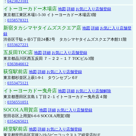
：
0423823181
イトーヨーカドー木場店
地図
詳細
お気に入り店舗登録
東京都江東区木場1-5-30 イトーヨーカドー木場店3階
：
0358578321
新宿タカシマヤタイムズスクエア店
地図
詳細
お気に入り店舗登
録
渋谷区千駄ヶ谷5丁目24番2号 タカシマヤタイムズスクエア本館11階
：
0353627221
五反田TOC店
地図
詳細
お気に入り店舗登録
東京都品川区西五反田 ７－２２－１７ TOCビル3階
：
0363846612
荻窪駅前店
地図
詳細
お気に入り店舗登録
東京都杉並区上萩1-9-1 タウンセブン６F
：
0353475121
イトーヨーカドー曳舟店
地図
詳細
お気に入り店舗解除
東京都墨田区京島１丁目２-１イトーヨーカドー曳舟店４階
：
0356551051
SOCOLA用賀店
地図
詳細
お気に入り店舗登録
世田谷区上用賀6-6-6 SOCOLA用賀3階
：
0354265021
経堂駅前店
地図
詳細
お気に入り店舗登録
東京都世田谷区宮坂2-19-5ピーコックストア経堂店B1F