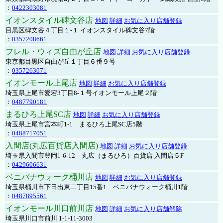
：
0422303081
イオンスタイル碑文谷店
地図
詳細
お気に入り店舗登録
目黒区碑文谷４丁目１-１ イオンスタイル碑文谷7階
：
0357208661
フレル・ウィズ自由が丘店
地図
詳細
お気に入り店舗登録
東京都目黒区自由が丘１丁目６番９号
：
0357263071
イオンモール上尾店
地図
詳細
お気に入り店舗登録
埼玉県上尾市愛宕3丁目8-１号イオンモール上尾２階
：
0487790181
まるひろ上尾SC店
地図
詳細
お気に入り店舗登録
埼玉県上尾市宮本町1-1 まるひろ上尾SC店5階
：
0488717051
入間店(丸広百貨店入間店)
地図
詳細
お気に入り店舗登録
埼玉県入間市豊岡1-6-12 丸広（まるひろ）百貨店 入間店５F
：
0429606631
ベニバナウォーク桶川店
地図
詳細
お気に入り店舗登録
埼玉県桶川市下日出東二丁目15番1 ベニバナウォーク桶川1階
：
0487895561
イオンモール川口前川店
地図
詳細
お気に入り店舗解除
埼玉県川口市前川 1-1-11-3003