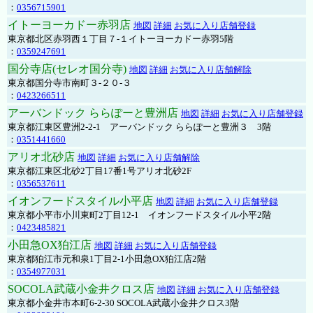
：
0356715901
イトーヨーカドー赤羽店
地図
詳細
お気に入り店舗登録
東京都北区赤羽西１丁目７-１イトーヨーカドー赤羽5階
：
0359247691
国分寺店(セレオ国分寺)
地図
詳細
お気に入り店舗解除
東京都国分寺市南町３-２０-３
：
0423266511
アーバンドック ららぽーと豊洲店
地図
詳細
お気に入り店舗登録
東京都江東区豊洲2-2-1 アーバンドック ららぽーと豊洲３ 3階
：
0351441660
アリオ北砂店
地図
詳細
お気に入り店舗解除
東京都江東区北砂2丁目17番1号アリオ北砂2F
：
0356537611
イオンフードスタイル小平店
地図
詳細
お気に入り店舗登録
東京都小平市小川東町2丁目12-1 イオンフードスタイル小平2階
：
0423485821
小田急OX狛江店
地図
詳細
お気に入り店舗登録
東京都狛江市元和泉1丁目2-1小田急OX狛江店2階
：
0354977031
SOCOLA武蔵小金井クロス店
地図
詳細
お気に入り店舗登録
東京都小金井市本町6-2-30 SOCOLA武蔵小金井クロス3階