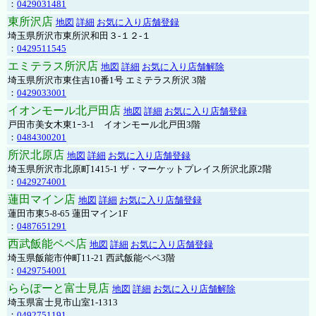
：
0429031481
東所沢店
地図
詳細
お気に入り店舗登録
埼玉県所沢市東所沢和田３-１２-１
：
0429511545
エミテラス所沢店
地図
詳細
お気に入り店舗解除
埼玉県所沢市東住吉10番1号 エミテラス所沢 3階
：
0429033001
イオンモール北戸田店
地図
詳細
お気に入り店舗登録
戸田市美女木東1ｰ3‐1 イオンモール北戸田3階
：
0484300201
所沢北原店
地図
詳細
お気に入り店舗登録
埼玉県所沢市北原町1415-1 ザ・マーケットプレイス所沢北原2階
：
0429274001
蓮田マイン店
地図
詳細
お気に入り店舗登録
蓮田市東5-8-65 蓮田マイン1F
：
0487651291
西武飯能ペペ店
地図
詳細
お気に入り店舗登録
埼玉県飯能市仲町11-21 西武飯能ペペ3階
：
0429754001
ららぽーと富士見店
地図
詳細
お気に入り店舗解除
埼玉県富士見市山室1-1313
：
0492751191