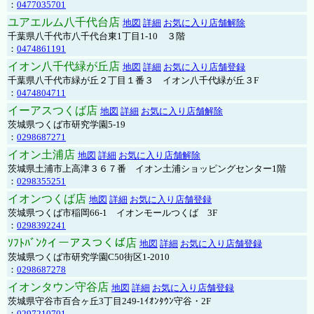
：
0477035701
ユアエルム八千代台店
地図
詳細
お気に入り店舗解除
千葉県八千代市八千代台東1丁目1-10 ３階
：
0474861191
イオン八千代緑が丘店
地図
詳細
お気に入り店舗登録
千葉県八千代市緑が丘２丁目１番３ イオン八千代緑が丘３F
：
0474804711
イーアスつくば店
地図
詳細
お気に入り店舗解除
茨城県つくば市研究学園5-19
：
0298687271
イオン土浦店
地図
詳細
お気に入り店舗解除
茨城県土浦市上高津３６７番 イオン土浦ショッピングセンター1階
：
0298355251
イオンつくば店
地図
詳細
お気に入り店舗登録
茨城県つくば市稲岡66-1 イオンモールつくば 3F
：
0298392241
ｿﾌﾄﾊﾞﾝｸイーアスつくば店
地図
詳細
お気に入り店舗登録
茨城県つくば市研究学園C50街区1-2010
：
0298687278
イオンタウン守谷店
地図
詳細
お気に入り店舗登録
茨城県守谷市百合ヶ丘3丁目249-1ｲｵﾝﾀｳﾝ守谷・2F
：
0297210701