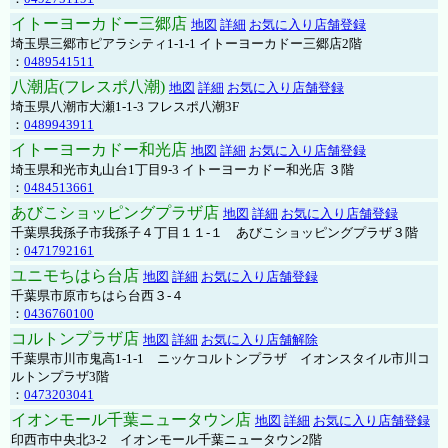
イトーヨーカドー三郷店
地図
詳細
お気に入り店舗登録
埼玉県三郷市ピアラシティ1-1-1 イトーヨーカドー三郷店2階
：
0489541511
八潮店(フレスポ八潮)
地図
詳細
お気に入り店舗登録
埼玉県八潮市大瀬1-1-3 フレスポ八潮3F
：
0489943911
イトーヨーカドー和光店
地図
詳細
お気に入り店舗登録
埼玉県和光市丸山台1丁目9-3 イトーヨーカドー和光店 ３階
：
0484513661
あびこショッピングプラザ店
地図
詳細
お気に入り店舗登録
千葉県我孫子市我孫子４丁目１１-１ あびこショッピングプラザ３階
：
0471792161
ユニモちはら台店
地図
詳細
お気に入り店舗登録
千葉県市原市ちはら台西３-４
：
0436760100
コルトンプラザ店
地図
詳細
お気に入り店舗解除
千葉県市川市鬼高1-1-1 ニッケコルトンプラザ イオンスタイル市川コ
ルトンプラザ3階
：
0473203041
イオンモール千葉ニュータウン店
地図
詳細
お気に入り店舗登録
印西市中央北3-2 イオンモール千葉ニュータウン2階