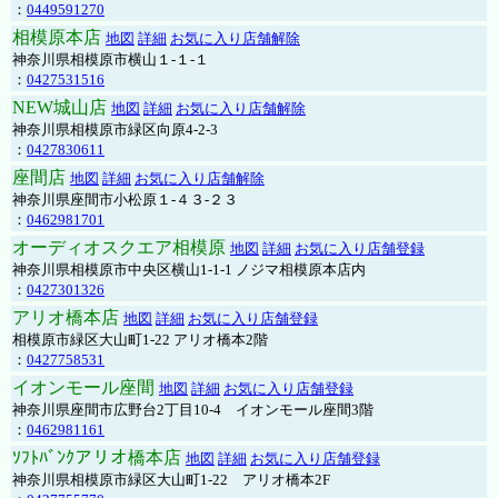
：
0449591270
相模原本店
地図
詳細
お気に入り店舗解除
神奈川県相模原市横山１-１-１
：
0427531516
NEW城山店
地図
詳細
お気に入り店舗解除
神奈川県相模原市緑区向原4-2-3
：
0427830611
座間店
地図
詳細
お気に入り店舗解除
神奈川県座間市小松原１-４３-２３
：
0462981701
オーディオスクエア相模原
地図
詳細
お気に入り店舗登録
神奈川県相模原市中央区横山1-1-1 ノジマ相模原本店内
：
0427301326
アリオ橋本店
地図
詳細
お気に入り店舗登録
相模原市緑区大山町1-22 アリオ橋本2階
：
0427758531
イオンモール座間
地図
詳細
お気に入り店舗登録
神奈川県座間市広野台2丁目10-4 イオンモール座間3階
：
0462981161
ｿﾌﾄﾊﾞﾝｸアリオ橋本店
地図
詳細
お気に入り店舗登録
神奈川県相模原市緑区大山町1-22 アリオ橋本2F