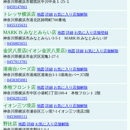
神奈川県横浜市都筑区中川中央１-25-１
：
0459147661
トレッサ横浜店
地図
詳細
お気に入り店舗解除
神奈川県横浜市港北区師岡町700番地
：
0455335631
MARK IS みなとみらい店
地図
詳細
お気に入り店舗登録
神奈川県横浜市みなとみらい3-5-1 MARK IS みなとみらい3F
：
0456805651
金沢八景店(イオン金沢八景店)
地図
詳細
お気に入り店舗解除
神奈川県横浜市金沢区泥亀1-27-1
：
0457913781
港南台バーズ店
地図
詳細
お気に入り店舗解除
神奈川県横浜市港南区港南台3-1-3港南台バーズ5階
：
0458305081
本牧フロント店
地図
詳細
お気に入り店舗解除
神奈川県横浜市中区小港町2丁目100-4 本牧フロント 2階
：
0456281195
イオン三ツ境店
地図
詳細
お気に入り店舗解除
神奈川県横浜市瀬谷区三ッ境7-1イオン三ツ境店2階
：
0453600111
野比店
地図
詳細
お気に入り店舗解除
神奈川県横須賀市野比1-5-1