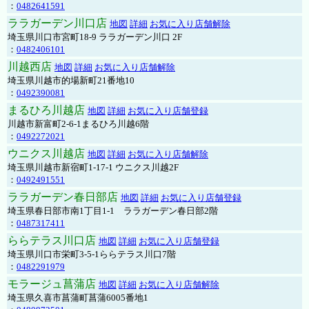
：
0482641591
ララガーデン川口店
地図
詳細
お気に入り店舗解除
埼玉県川口市宮町18-9 ララガーデン川口 2F
：
0482406101
川越西店
地図
詳細
お気に入り店舗解除
埼玉県川越市的場新町21番地10
：
0492390081
まるひろ川越店
地図
詳細
お気に入り店舗登録
川越市新富町2-6-1まるひろ川越6階
：
0492272021
ウニクス川越店
地図
詳細
お気に入り店舗解除
埼玉県川越市新宿町1-17-1 ウニクス川越2F
：
0492491551
ララガーデン春日部店
地図
詳細
お気に入り店舗登録
埼玉県春日部市南1丁目1-1 ララガーデン春日部2階
：
0487317411
ららテラス川口店
地図
詳細
お気に入り店舗登録
埼玉県川口市栄町3-5-1ららテラス川口7階
：
0482291979
モラージュ菖蒲店
地図
詳細
お気に入り店舗解除
埼玉県久喜市菖蒲町菖蒲6005番地1