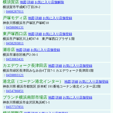
横須賀店
地図
詳細
お気に入り店舗解除
横須賀市平成町3丁目28-2
：
0468287011
戸塚モディ店
地図
詳細
お気に入り店舗登録
神奈川県横浜市戸塚区戸塚町10
：
0458696131
東戸塚西口店
地図
詳細
お気に入り店舗登録
横浜市戸塚区川上町87-8 東戸塚西口プラザ１階
：
0458293811
瀬谷店
地図
詳細
お気に入り店舗登録
横浜市瀬谷区橋戸2-36-1
：
0453063431
カエデウォーク長津田店
地図
詳細
お気に入り店舗登録
横浜市緑区長津田みなみ台4丁目7-1 カエデウォーク長津田1階
：
0459893121
港北店（コーナン港北インター）
地図
詳細
お気に入り店舗登録
神奈川県 横浜市都筑区 折本町 191番地コーナン港北インター店2階
：
0454786851
ブランチ横浜南部市場店
地図
詳細
お気に入り店舗登録
神奈川県横浜市金沢区鳥浜町1-1
：
0457737851