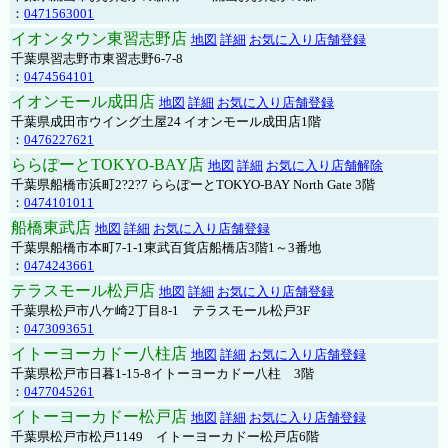
：
0471563001
イオンタウン東習志野店
地図
詳細
お気に入り店舗登録
千葉県習志野市東習志野6-7-8
：
0474564101
イオンモール成田店
地図
詳細
お気に入り店舗登録
千葉県成田市ウイング土屋24 イオンモール成田店1階
：
0476227621
ららぽーとTOKYO-BAY店
地図
詳細
お気に入り店舗解除
千葉県船橋市浜町2?2?7 ららぽーとTOKYO-BAY North Gate 3階
：
0474101011
船橋東武店
地図
詳細
お気に入り店舗登録
千葉県船橋市本町7-1-1東武百貨店船橋店3階1～3番地
：
0474243661
テラスモール松戸店
地図
詳細
お気に入り店舗登録
千葉県松戸市八ケ崎2丁目8-1 テラスモール松戸3F
：
0473093651
イトーヨーカドー八柱店
地図
詳細
お気に入り店舗登録
千葉県松戸市日暮1-15-8イトーヨーカドー八柱 3階
：
0477045261
イトーヨーカドー松戸店
地図
詳細
お気に入り店舗登録
千葉県松戸市松戸1149 イトーヨーカドー松戸店6階