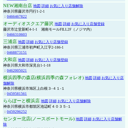
NEW湘南台店
地図
詳細
お気に入り店舗解除
神奈川県藤沢市円行1-2-1
：
0466467822
オーディオスクエア藤沢
地図
詳細
お気に入り店舗登録
藤沢市辻堂新町4-1-1 湘南モールFILL2F（ノジマ内）
：
0466310603
三浦店
地図
詳細
お気に入り店舗登録
神奈川県三浦市初声町入江字2-186-1
：
0468873151
大和店
地図
詳細
お気に入り店舗登録
神奈川県大和市深見台1-1-18
：
0462005021
横浜四季の森店(横浜四季の森フォレオ)
地図
詳細
お気に入り店
舗解除
神奈川県横浜市旭区上白根３-４１-１
：
0459581561
ららぽーと横浜店
地図
詳細
お気に入り店舗解除
神奈川県横浜市都筑区池辺町４０３５-１
：
0459296252
センター北店(ノースポートモール)
地図
詳細
お気に入り店舗解
除