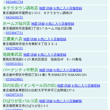
：
0424401734
キテラタウン調布店
地図
詳細
お気に入り店舗登録
東京都調布市菊野台1-33-3 キテラタウン調布2F
：
0424436151
ホームズ仙川店
地図
詳細
お気に入り店舗登録
東京都調布市若葉町2丁目1-7 ホームズ仙川店2階
：
0353847711
三鷹東八店
地図
詳細
お気に入り店舗登録
東京都調布市深大寺東町８丁目３３-１
：
0422706531
池袋東武店
地図
詳細
お気に入り店舗登録
豊島区西池袋1-1-25 東武百貨店 池袋店4F 8～10番地
：
0359531011
パークシティ中野店
地図
詳細
お気に入り店舗登録
東京都中野区中野四丁目14 番1 号 PARKCITY NAKANO 201
：
0359429861
日の出店(イオンモール日の出)
地図
詳細
お気に入り店舗登録
東京都西多摩郡日の出町大字平井字三吉野桜237-3
：
0425973155
ひばりが丘パルコ店
地図
詳細
お気に入り店舗解除
東京都西東京市ひばりが丘1-1-1