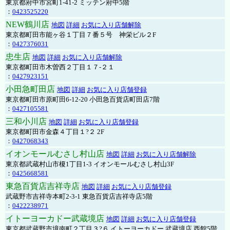
東京都府中市宮町1-41-2 ミッテン府中5階
：
0423525220
NEW鶴川店
地図
詳細
お気に入り店舗解除
東京都町田市能ヶ谷１丁目７番５号 神栄ビル２F
：
0427376031
忠生店
地図
詳細
お気に入り店舗解除
東京都町田市木曽西２丁目１７-２１
：
0427923151
小田急町田店
地図
詳細
お気に入り店舗登録
東京都町田市原町田6-12-20 小田急百貨店町田店7階
：
0427105581
三和小川店
地図
詳細
お気に入り店舗登録
東京都町田市金森４丁目１?２ 2F
：
0427068343
イオンモールむさし村山店
地図
詳細
お気に入り店舗解除
東京都武蔵村山市榎1丁目1-3 イオンモールむさし村山3F
：
0425668581
東急百貨店吉祥寺店
地図
詳細
お気に入り店舗登録
武蔵野市吉祥寺本町2-3-1 東急百貨店吉祥寺店5階
：
0422238971
イトーヨーカドー武蔵境店
地図
詳細
お気に入り店舗登録
東京都武蔵野市境南町２丁目３?６ イトーヨーカドー 武蔵境店 西館5階