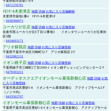
千葉県柏市若柴178-4
：
0471376701
ｲｵﾝﾓｰﾙ木更津店
地図
詳細
お気に入り店舗解除
木更津市築地1番4 ｲｵﾝﾓｰﾙ木更津1F
：
0438306971
ユーカリが丘店
地図
詳細
お気に入り店舗登録
佐倉市西ユーカリが丘6丁目12番地3 イオンタウンユーカリが丘東街
区3階
：
0434603171
アリオ蘇我店
地図
詳細
お気に入り店舗登録
千葉県千葉市中央区川崎町52-7 アリオ蘇我店２F
：
0432082131
イオン銚子店
地図
詳細
お気に入り店舗登録
千葉県銚子市三崎町2丁目2660-1 イオン銚子ショッピングセンター２Ｆ
：
0479303211
オーディオスクエアイオンモール幕張新都心店
地図
詳細
お気
に入り店舗登録
千葉市美浜区豊砂1-6 イオンモール幕張新都心 アクティブモール2Ｆ
（ノジマ内）
：
0433503707
イオンモール幕張新都心店
地図
詳細
お気に入り店舗登録
千葉県千葉市美浜区豊砂1-6イオンモール幕張新都心 アクティブモール