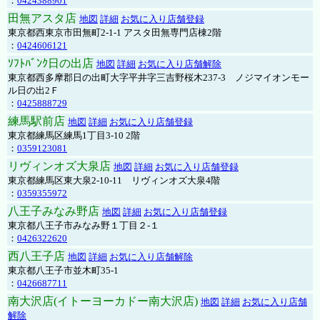
：
0424388901
田無アスタ店
地図
詳細
お気に入り店舗登録
東京都西東京市田無町2-1-1 アスタ田無専門店棟2階
：
0424606121
ｿﾌﾄﾊﾞﾝｸ日の出店
地図
詳細
お気に入り店舗解除
東京都西多摩郡日の出町大字平井字三吉野桜木237-3 ノジマイオンモー
ル日の出2Ｆ
：
0425888729
練馬駅前店
地図
詳細
お気に入り店舗登録
東京都練馬区練馬1丁目3-10 2階
：
0359123081
リヴィンオズ大泉店
地図
詳細
お気に入り店舗登録
東京都練馬区東大泉2-10-11 リヴィンオズ大泉4階
：
0359355972
八王子みなみ野店
地図
詳細
お気に入り店舗登録
東京都八王子市みなみ野１丁目２-１
：
0426322620
西八王子店
地図
詳細
お気に入り店舗解除
東京都八王子市並木町35-1
：
0426687711
南大沢店(イトーヨーカドー南大沢店)
地図
詳細
お気に入り店舗
解除