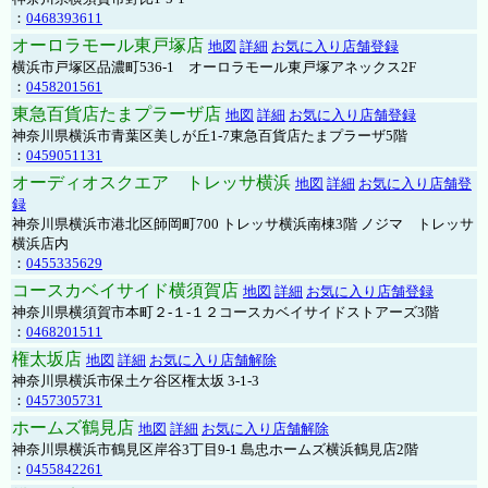
：
0468393611
オーロラモール東戸塚店
地図
詳細
お気に入り店舗登録
横浜市戸塚区品濃町536-1 オーロラモール東戸塚アネックス2F
：
0458201561
東急百貨店たまプラーザ店
地図
詳細
お気に入り店舗登録
神奈川県横浜市青葉区美しが丘1-7東急百貨店たまプラーザ5階
：
0459051131
オーディオスクエア トレッサ横浜
地図
詳細
お気に入り店舗登
録
神奈川県横浜市港北区師岡町700 トレッサ横浜南棟3階 ノジマ トレッサ
横浜店内
：
0455335629
コースカベイサイド横須賀店
地図
詳細
お気に入り店舗登録
神奈川県横須賀市本町２-１-１２コースカベイサイドストアーズ3階
：
0468201511
権太坂店
地図
詳細
お気に入り店舗解除
神奈川県横浜市保土ケ谷区権太坂 3-1-3
：
0457305731
ホームズ鶴見店
地図
詳細
お気に入り店舗解除
神奈川県横浜市鶴見区岸谷3丁目9-1 島忠ホームズ横浜鶴見店2階
：
0455842261