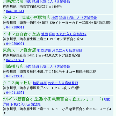
川崎水沢店
地図
詳細
お気に入り店舗登録
神奈川県川崎市宮前区水沢2丁目3番8号
：
0449781611
ｲﾄｰﾖｰｶﾄﾞｰ武蔵小杉駅前店
地図
詳細
お気に入り店舗登録
神奈川県川崎市中原区小杉町3-420イトーヨーカドー武蔵小杉駅前店5階
：
0447380611
イオン新百合ヶ丘店
地図
詳細
お気に入り店舗登録
神奈川県川崎市麻生区上麻生1-19イオン新百合ヶ丘5F
：
0449590071
東急ストア鎌倉店
地図
詳細
お気に入り店舗登録
神奈川県鎌倉市小町1丁目2-12東急ストア鎌倉店5階
：
0467237481
川崎枡形店
地図
詳細
お気に入り店舗登録
神奈川県川崎市多摩区枡形1丁目5番1号ヤオコー川崎枡形店3F
：
0449333315
クロス向ヶ丘店
地図
詳細
お気に入り店舗登録
神奈川県川崎市多摩区登戸2779-1 クロス向ヶ丘3階
：
0449118671
ｿﾌﾄﾊﾞﾝｸ新百合ヶ丘店(小田急新百合ヶ丘エルミロード)
地図
詳細
お気に入り店舗登録
神奈川県川崎市麻生区上麻生１-４-１ 小田急新百合ヶ丘エルミロード4
Ｆ