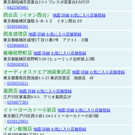
東京都稲城市若葉台2-1-1 フレスポ若葉台EAST2F
：
0423505661
西台店（イオン西台）
地図
詳細
お気に入り店舗登録
東京都板橋区蓮根３-８-１２ イオン西台３F
：
0359160561
西友成増店
地図
詳細
お気に入り店舗登録
東京都板橋区成増3丁目11番3号 アクト1 ３階
：
0359040831
板橋前野町店
地図
詳細
お気に入り店舗登録
東京都板橋区前野町3-20-1ヒューリック志村坂上2階
：
0359183031
オーディオスクエア池袋東武店
地図
詳細
お気に入り店舗登録
東京都豊島区西池袋1-1-25 東武百貨店 池袋店 4F
：
0359531011
葛西店
地図
詳細
お気に入り店舗登録
江戸川区東葛西9-3-3 アリオ葛西店2F
：
0356677301
イトーヨーカドー小岩店
地図
詳細
お気に入り店舗登録
東京都江戸川区西小岩1-24-1イトーヨーカドー小岩5階
：
0356125051
イオン船堀店
地図
詳細
お気に入り店舗登録
江戸川区船堀1丁目1-51