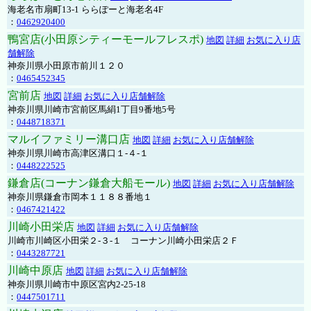
海老名市扇町13-1 ららぽーと海老名4F
：
0462920400
鴨宮店(小田原シティーモールフレスポ)
地図
詳細
お気に入り店
舗解除
神奈川県小田原市前川１２０
：
0465452345
宮前店
地図
詳細
お気に入り店舗解除
神奈川県川崎市宮前区馬絹1丁目9番地5号
：
0448718371
マルイファミリー溝口店
地図
詳細
お気に入り店舗解除
神奈川県川崎市高津区溝口１-４-１
：
0448222525
鎌倉店(コーナン鎌倉大船モール)
地図
詳細
お気に入り店舗解除
神奈川県鎌倉市岡本１１８８番地１
：
0467421422
川崎小田栄店
地図
詳細
お気に入り店舗解除
川崎市川崎区小田栄２‐３‐１ コーナン川崎小田栄店２Ｆ
：
0443287721
川崎中原店
地図
詳細
お気に入り店舗解除
神奈川県川崎市中原区宮内2-25-18
：
0447501711