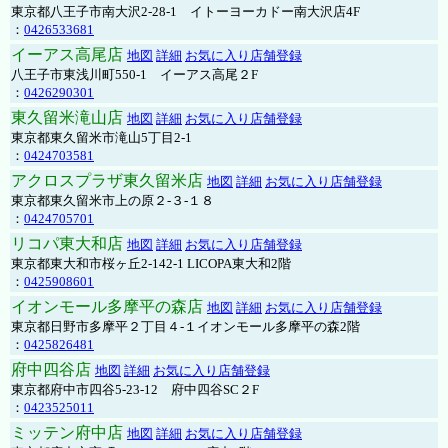
東京都八王子市南大沢2-28-1 イトーヨーカドー南大沢店4F
：
0426533681
イーアス高尾店
地図
詳細
お気に入り店舗登録
八王子市東浅川町550-1 イーアス高尾２F
：
0426290301
東久留米滝山店
地図
詳細
お気に入り店舗登録
東京都東久留米市滝山5丁目2-1
：
0424703581
アクロスプラザ東久留米店
地図
詳細
お気に入り店舗登録
東京都東久留米市上の原２-３-１８
：
0424705701
リコパ東大和店
地図
詳細
お気に入り店舗登録
東京都東大和市桜ヶ丘2-142-1 LICOPA東大和2階
：
0425908601
イオンモール多摩平の森店
地図
詳細
お気に入り店舗登録
東京都日野市多摩平２丁目４-１イオンモール多摩平の森2階
：
0425826481
府中四谷店
地図
詳細
お気に入り店舗登録
東京都府中市四谷5-23-12 府中四谷SC２F
：
0423525011
ミッテン府中店
地図
詳細
お気に入り店舗登録