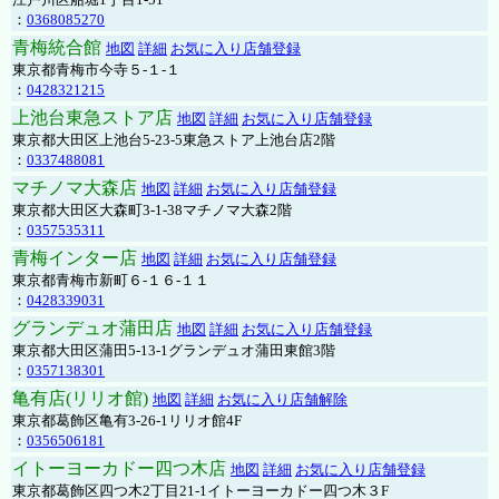
：
0368085270
青梅統合館
地図
詳細
お気に入り店舗登録
東京都青梅市今寺５-１-１
：
0428321215
上池台東急ストア店
地図
詳細
お気に入り店舗登録
東京都大田区上池台5-23-5東急ストア上池台店2階
：
0337488081
マチノマ大森店
地図
詳細
お気に入り店舗登録
東京都大田区大森町3-1-38マチノマ大森2階
：
0357535311
青梅インター店
地図
詳細
お気に入り店舗登録
東京都青梅市新町６-１６-１１
：
0428339031
グランデュオ蒲田店
地図
詳細
お気に入り店舗登録
東京都大田区蒲田5-13-1グランデュオ蒲田東館3階
：
0357138301
亀有店(リリオ館)
地図
詳細
お気に入り店舗解除
東京都葛飾区亀有3-26-1リリオ館4F
：
0356506181
イトーヨーカドー四つ木店
地図
詳細
お気に入り店舗登録
東京都葛飾区四つ木2丁目21-1イトーヨーカドー四つ木３F