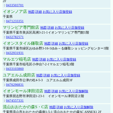
2F
：
0433503701
イオンノア店
地図
詳細
お気に入り店舗登録
千葉県
：
0471233351
マリンピア専門館店
地図
詳細
お気に入り店舗登録
千葉県千葉市美浜区高洲3-21-1イオンマリンピア専門館1階
：
0432782571
イオンスタイル鎌取店
地図
詳細
お気に入り店舗登録
千葉県千葉市緑区おゆみ野3-16-1ゆみ～る鎌取ショッピングセンター3階
：
0432931931
マルエツ稲毛店
地図
詳細
お気に入り店舗登録
千葉県千葉市稲毛区小仲台7-2-1マルエツ稲毛3階
：
0433103860
ユアエルム成田店
地図
詳細
お気に入り店舗登録
千葉県成田市公津の杜4-5-3 ユアエルム成田3F
：
0476296831
イオンモール津田沼店
地図
詳細
お気に入り店舗解除
千葉県習志野市津田沼1-23-1 イオンモール津田沼２階
：
0474557331
流山おおたかの森S・C店
地図
詳細
お気に入り店舗解除
千葉県流山市おおたかの森南1-5-1 流山おおたかの森SC ANNEX1 2F