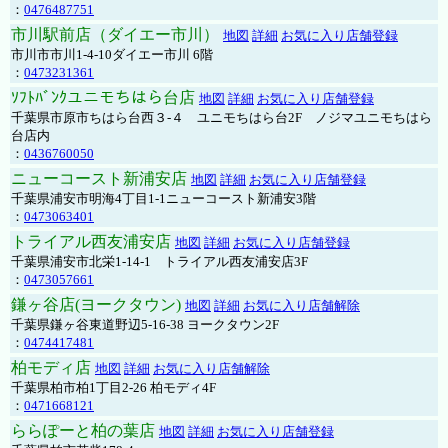
：
0476487751
市川駅前店（ダイエー市川）
地図
詳細
お気に入り店舗登録
市川市市川1-4-10ダイエー市川 6階
：
0473231361
ｿﾌﾄﾊﾞﾝｸユニモちはら台店
地図
詳細
お気に入り店舗登録
千葉県市原市ちはら台西３-４ ユニモちはら台2F ノジマユニモちはら
台店内
：
0436760050
ニューコースト新浦安店
地図
詳細
お気に入り店舗登録
千葉県浦安市明海4丁目1-1ニューコースト新浦安3階
：
0473063401
トライアル西友浦安店
地図
詳細
お気に入り店舗登録
千葉県浦安市北栄1-14-1 トライアル西友浦安店3F
：
0473057661
鎌ヶ谷店(ヨークタウン)
地図
詳細
お気に入り店舗解除
千葉県鎌ヶ谷東道野辺5-16-38 ヨークタウン2F
：
0474417481
柏モディ店
地図
詳細
お気に入り店舗解除
千葉県柏市柏1丁目2-26 柏モディ4F
：
0471668121
ららぽーと柏の葉店
地図
詳細
お気に入り店舗登録