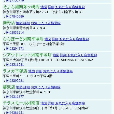
：
0427755770
そよら湘南茅ヶ崎店
地図
詳細
お気に入り店舗登録
神奈川県茅ヶ崎市茅ヶ崎2‐7‐71 そよら湘南茅ヶ崎３F
：
0467846080
秦野店
地図
詳細
お気に入り店舗登録
神奈川県秦野市曽屋４７８４
：
0463831214
ららぽーと湘南平塚店
地図
詳細
お気に入り店舗登録
平塚市天沼10-1 ららぽーと湘南平塚3階
：
0463204371
ジアウトレット湘南平塚店
地図
詳細
お気に入り店舗登録
平塚市大神8丁目1番1号 THE OUTLETS SHONAN HIRATSUKA
：
0463511581
ラスカ平塚店
地図
詳細
お気に入り店舗登録
平塚市宝町１－１ ラスカ平塚 4階
：
0463205581
藤沢店
地図
詳細
お気に入り店舗解除
神奈川県藤沢市辻堂新町４-１-１
：
0466316377
テラスモール湘南店
地図
詳細
お気に入り店舗解除
神奈川県藤沢市辻堂神台1丁目3番1号 テラスモール湘南4F
：
0466381251