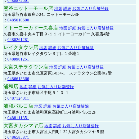
：
0480872501
熊谷ニットーモール店
地図
詳細
お気に入り店舗登録
埼玉県熊谷市銀座2-245 ニットーモール3F
：
0485010600
イトーヨーカドー久喜店
地図
詳細
お気に入り店舗登録
久喜市久喜中央４丁目９-１１ イトーヨーカドー 久喜店4階
：
0480261281
レイクタウン店
地図
詳細
お気に入り店舗解除
埼玉県越谷市レイクタウン３丁目１番地１
：
0489901251
大宮ステラタウン店
地図
詳細
お気に入り店舗登録
埼玉県さいたま市北区宮原1-854-1 ステラタウン公園棟2階
：
0486618366
浦和店
地図
詳細
お気に入り店舗登録
埼玉県さいたま市緑区中尾５１０-１
：
0487124811
浦和パルコ店
地図
詳細
お気に入り店舗解除
埼玉県さいたま市浦和区東高砂町11-1浦和パルコ2F
：
0488111351
大宮タカシマヤ店
地図
詳細
お気に入り店舗登録
埼玉県さいたま市大宮区大門町1-32大宮タカシマヤ５階
：
0486585871