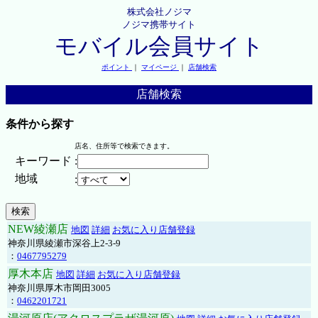
株式会社ノジマ
ノジマ携帯サイト
モバイル会員サイト
ポイント
｜
マイページ
｜
店舗検索
店舗検索
条件から探す
店名、住所等で検索できます。
キーワード
:
地域
:
NEW綾瀬店
地図
詳細
お気に入り店舗登録
神奈川県綾瀬市深谷上2-3-9
：
0467795279
厚木本店
地図
詳細
お気に入り店舗登録
神奈川県厚木市岡田3005
：
0462201721