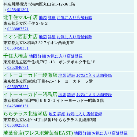
神奈川県横浜市港南区丸山台1-12-36 1階
：
0458401301
北千住マルイ店
地図
詳細
お気に入り店舗解除
東京都足立区千住３-９２
：
0338887571
イオン西新井店
地図
詳細
お気に入り店舗解除
東京都足立区梅島3-32-7イオン西新井3F
：
0358458331
千住大橋店
地図
詳細
お気に入り店舗登録
東京都足立区千住橋戸町1-13 ポンテポルタ千住3F
：
0352846731
イトーヨーカドー綾瀬店
地図
詳細
お気に入り店舗登録
東京都足立区綾瀬3丁目4-25イトーヨーカドー５階
：
0356978351
イトーヨーカドー昭島店
地図
詳細
お気に入り店舗登録
東京都昭島市田中町５６２-１イトーヨーカドー昭島３階
：
0425006151
ららテラス北綾瀬店
地図
詳細
お気に入り店舗登録
東京都足立区谷中4丁目8番1号 ららテラス北綾瀬3階
：
0368025361
若葉台店(フレスポ若葉台EAST)
地図
詳細
お気に入り店舗登録