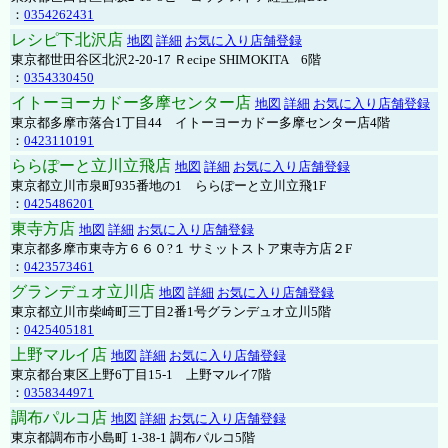
：
0354262431
レシピ下北沢店
地図
詳細
お気に入り店舗登録
東京都世田谷区北沢2-20-17 Ｒecipe SHIMOKITA 6階
：
0354330450
イトーヨーカドー多摩センター店
地図
詳細
お気に入り店舗登録
東京都多摩市落合1丁目44 イトーヨーカドー多摩センター店4階
：
0423110191
ららぽーと立川立飛店
地図
詳細
お気に入り店舗登録
東京都立川市泉町935番地の1 ららぽーと立川立飛1F
：
0425486201
東寺方店
地図
詳細
お気に入り店舗登録
東京都多摩市東寺方６６０?１ サミットストア東寺方店２F
：
0423573461
グランデュオ立川店
地図
詳細
お気に入り店舗登録
東京都立川市柴崎町三丁目2番1号グランデュオ立川5階
：
0425405181
上野マルイ店
地図
詳細
お気に入り店舗登録
東京都台東区上野6丁目15-1 上野マルイ7階
：
0358344971
調布パルコ店
地図
詳細
お気に入り店舗登録
東京都調布市小島町 1-38-1 調布パルコ5階