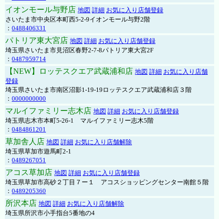
イオンモール与野店
地図
詳細
お気に入り店舗登録
さいたま市中央区本町西5-2-9イオンモール与野2階
：
0488406331
パトリア東大宮店
地図
詳細
お気に入り店舗登録
埼玉県さいたま市見沼区春野2-7-8パトリア東大宮2F
：
0487959714
【NEW】ロッテスクエア武蔵浦和店
地図
詳細
お気に入り店舗
登録
埼玉県さいたま市南区沼影1-19-19ロッテスクエア武蔵浦和店３階
：
0000000000
マルイファミリー志木店
地図
詳細
お気に入り店舗登録
埼玉県志木市本町5-26-1 マルイファミリー志木5階
：
0484861201
草加舎人店
地図
詳細
お気に入り店舗解除
埼玉県草加市遊馬町2-1
：
0489267051
アコス草加店
地図
詳細
お気に入り店舗登録
埼玉県草加市高砂２丁目７ー１ アコスショッピングセンター南館５階
：
0489205360
所沢本店
地図
詳細
お気に入り店舗解除
埼玉県所沢市小手指台5番地の4