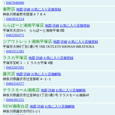
：
0467846080
秦野店
地図
詳細
お気に入り店舗登録
神奈川県秦野市曽屋４７８４
：
0463831214
ららぽーと湘南平塚店
地図
詳細
お気に入り店舗登録
平塚市天沼10-1 ららぽーと湘南平塚3階
：
0463204371
ジアウトレット湘南平塚店
地図
詳細
お気に入り店舗登録
平塚市大神8丁目1番1号 THE OUTLETS SHONAN HIRATSUKA
：
0463511581
ラスカ平塚店
地図
詳細
お気に入り店舗登録
平塚市宝町１－１ ラスカ平塚 4階
：
0463205581
藤沢店
地図
詳細
お気に入り店舗解除
神奈川県藤沢市辻堂新町４-１-１
：
0466316377
テラスモール湘南店
地図
詳細
お気に入り店舗解除
神奈川県藤沢市辻堂神台1丁目3番1号 テラスモール湘南4F
：
0466381251
NEW湘南台店
地図
詳細
お気に入り店舗解除
神奈川県藤沢市円行1-2-1