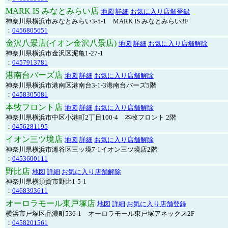
MARK IS みなとみらい店
地図
詳細
お気に入り店舗登録
神奈川県横浜市みなとみらい3-5-1 MARK IS みなとみらい3F
：
0456805651
金沢八景店(イオン金沢八景店)
地図
詳細
お気に入り店舗解除
神奈川県横浜市金沢区泥亀1-27-1
：
0457913781
港南台バーズ店
地図
詳細
お気に入り店舗解除
神奈川県横浜市港南区港南台3-1-3港南台バーズ5階
：
0458305081
本牧フロント店
地図
詳細
お気に入り店舗解除
神奈川県横浜市中区小港町2丁目100-4 本牧フロント 2階
：
0456281195
イオン三ツ境店
地図
詳細
お気に入り店舗解除
神奈川県横浜市瀬谷区三ッ境7-1イオン三ツ境店2階
：
0453600111
野比店
地図
詳細
お気に入り店舗解除
神奈川県横須賀市野比1-5-1
：
0468393611
オーロラモール東戸塚店
地図
詳細
お気に入り店舗登録
横浜市戸塚区品濃町536-1 オーロラモール東戸塚アネックス2F
：
0458201561