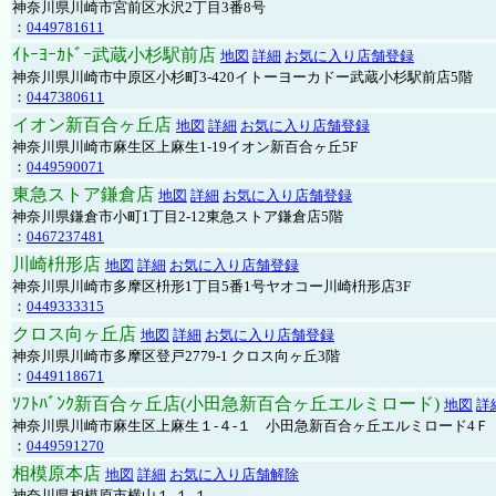
神奈川県川崎市宮前区水沢2丁目3番8号
：
0449781611
ｲﾄｰﾖｰｶﾄﾞｰ武蔵小杉駅前店
地図
詳細
お気に入り店舗登録
神奈川県川崎市中原区小杉町3-420イトーヨーカドー武蔵小杉駅前店5階
：
0447380611
イオン新百合ヶ丘店
地図
詳細
お気に入り店舗登録
神奈川県川崎市麻生区上麻生1-19イオン新百合ヶ丘5F
：
0449590071
東急ストア鎌倉店
地図
詳細
お気に入り店舗登録
神奈川県鎌倉市小町1丁目2-12東急ストア鎌倉店5階
：
0467237481
川崎枡形店
地図
詳細
お気に入り店舗登録
神奈川県川崎市多摩区枡形1丁目5番1号ヤオコー川崎枡形店3F
：
0449333315
クロス向ヶ丘店
地図
詳細
お気に入り店舗登録
神奈川県川崎市多摩区登戸2779-1 クロス向ヶ丘3階
：
0449118671
ｿﾌﾄﾊﾞﾝｸ新百合ヶ丘店(小田急新百合ヶ丘エルミロード)
地図
詳
神奈川県川崎市麻生区上麻生１-４-１ 小田急新百合ヶ丘エルミロード4Ｆ
：
0449591270
相模原本店
地図
詳細
お気に入り店舗解除
神奈川県相模原市横山１-１-１