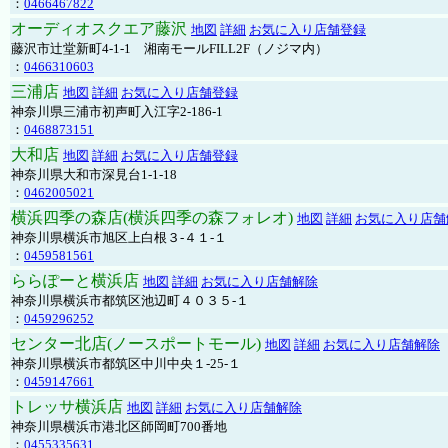
：
0466467822
オーディオスクエア藤沢
地図
詳細
お気に入り店舗登録
藤沢市辻堂新町4-1-1 湘南モールFILL2F（ノジマ内）
：
0466310603
三浦店
地図
詳細
お気に入り店舗登録
神奈川県三浦市初声町入江字2-186-1
：
0468873151
大和店
地図
詳細
お気に入り店舗登録
神奈川県大和市深見台1-1-18
：
0462005021
横浜四季の森店(横浜四季の森フォレオ)
地図
詳細
お気に入り店舗
神奈川県横浜市旭区上白根３-４１-１
：
0459581561
ららぽーと横浜店
地図
詳細
お気に入り店舗解除
神奈川県横浜市都筑区池辺町４０３５-１
：
0459296252
センター北店(ノースポートモール)
地図
詳細
お気に入り店舗解除
神奈川県横浜市都筑区中川中央１-25-１
：
0459147661
トレッサ横浜店
地図
詳細
お気に入り店舗解除
神奈川県横浜市港北区師岡町700番地
：
0455335631