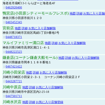
海老名市扇町13-1 ららぽーと海老名4F
：
0462920400
鴨宮店(小田原シティーモールフレスポ)
地図
詳細
お気に入り店舗
神奈川県小田原市前川１２０
：
0465452345
宮前店
地図
詳細
お気に入り店舗解除
神奈川県川崎市宮前区馬絹1丁目9番地5号
：
0448718371
マルイファミリー溝口店
地図
詳細
お気に入り店舗解除
神奈川県川崎市高津区溝口１-４-１
：
0448222525
鎌倉店(コーナン鎌倉大船モール)
地図
詳細
お気に入り店舗解除
神奈川県鎌倉市岡本１１８８番地１
：
0467421422
川崎小田栄店
地図
詳細
お気に入り店舗解除
川崎市川崎区小田栄２‐３‐１ コーナン川崎小田栄店２Ｆ
：
0443287721
川崎中原店
地図
詳細
お気に入り店舗解除
神奈川県川崎市中原区宮内2-25-18
：
0447501711
川崎水沢店
地図
詳細
お気に入り店舗登録