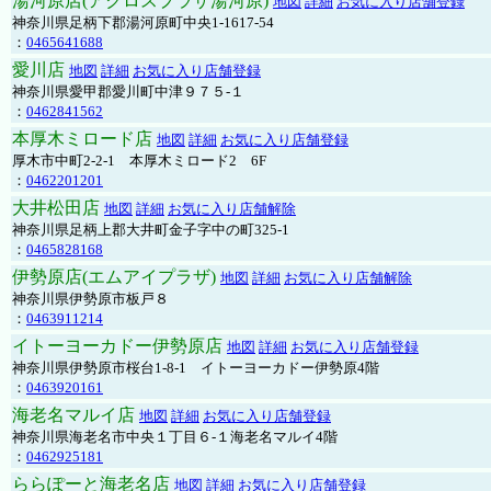
湯河原店(アクロスプラザ湯河原)
地図
詳細
お気に入り店舗登録
神奈川県足柄下郡湯河原町中央1-1617-54
：
0465641688
愛川店
地図
詳細
お気に入り店舗登録
神奈川県愛甲郡愛川町中津９７５-１
：
0462841562
本厚木ミロード店
地図
詳細
お気に入り店舗登録
厚木市中町2-2-1 本厚木ミロード2 6F
：
0462201201
大井松田店
地図
詳細
お気に入り店舗解除
神奈川県足柄上郡大井町金子字中の町325-1
：
0465828168
伊勢原店(エムアイプラザ)
地図
詳細
お気に入り店舗解除
神奈川県伊勢原市板戸８
：
0463911214
イトーヨーカドー伊勢原店
地図
詳細
お気に入り店舗登録
神奈川県伊勢原市桜台1-8-1 イトーヨーカドー伊勢原4階
：
0463920161
海老名マルイ店
地図
詳細
お気に入り店舗登録
神奈川県海老名市中央１丁目６-１海老名マルイ4階
：
0462925181
ららぽーと海老名店
地図
詳細
お気に入り店舗登録