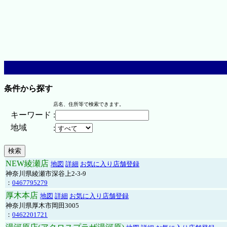
条件から探す
店名、住所等で検索できます。
キーワード
:
地域
:
NEW綾瀬店
地図
詳細
お気に入り店舗登録
神奈川県綾瀬市深谷上2-3-9
：
0467795279
厚木本店
地図
詳細
お気に入り店舗登録
神奈川県厚木市岡田3005
：
0462201721