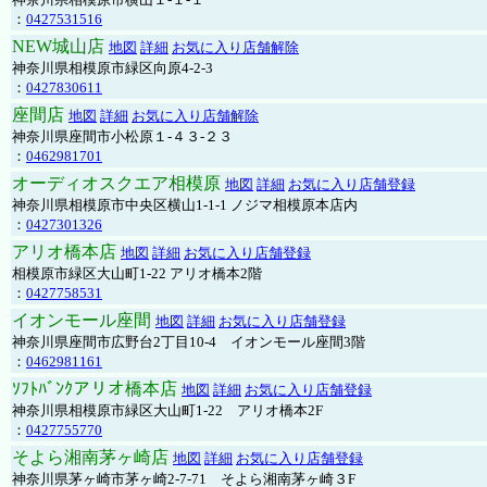
：
0427531516
NEW城山店
地図
詳細
お気に入り店舗解除
神奈川県相模原市緑区向原4-2-3
：
0427830611
座間店
地図
詳細
お気に入り店舗解除
神奈川県座間市小松原１-４３-２３
：
0462981701
オーディオスクエア相模原
地図
詳細
お気に入り店舗登録
神奈川県相模原市中央区横山1-1-1 ノジマ相模原本店内
：
0427301326
アリオ橋本店
地図
詳細
お気に入り店舗登録
相模原市緑区大山町1-22 アリオ橋本2階
：
0427758531
イオンモール座間
地図
詳細
お気に入り店舗登録
神奈川県座間市広野台2丁目10-4 イオンモール座間3階
：
0462981161
ｿﾌﾄﾊﾞﾝｸアリオ橋本店
地図
詳細
お気に入り店舗登録
神奈川県相模原市緑区大山町1-22 アリオ橋本2F
：
0427755770
そよら湘南茅ヶ崎店
地図
詳細
お気に入り店舗登録
神奈川県茅ヶ崎市茅ヶ崎2‐7‐71 そよら湘南茅ヶ崎３F