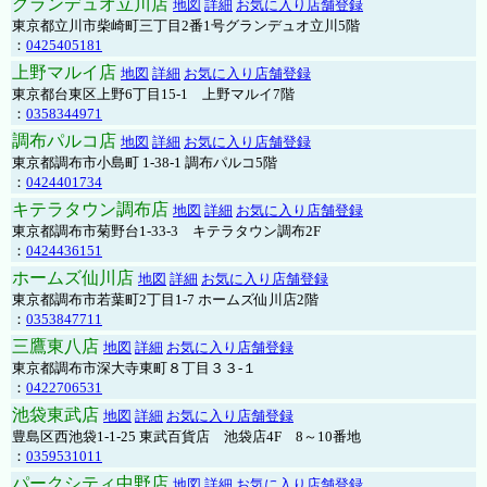
グランデュオ立川店
地図
詳細
お気に入り店舗登録
東京都立川市柴崎町三丁目2番1号グランデュオ立川5階
：
0425405181
上野マルイ店
地図
詳細
お気に入り店舗登録
東京都台東区上野6丁目15-1 上野マルイ7階
：
0358344971
調布パルコ店
地図
詳細
お気に入り店舗登録
東京都調布市小島町 1-38-1 調布パルコ5階
：
0424401734
キテラタウン調布店
地図
詳細
お気に入り店舗登録
東京都調布市菊野台1-33-3 キテラタウン調布2F
：
0424436151
ホームズ仙川店
地図
詳細
お気に入り店舗登録
東京都調布市若葉町2丁目1-7 ホームズ仙川店2階
：
0353847711
三鷹東八店
地図
詳細
お気に入り店舗登録
東京都調布市深大寺東町８丁目３３-１
：
0422706531
池袋東武店
地図
詳細
お気に入り店舗登録
豊島区西池袋1-1-25 東武百貨店 池袋店4F 8～10番地
：
0359531011
パークシティ中野店
地図
詳細
お気に入り店舗登録