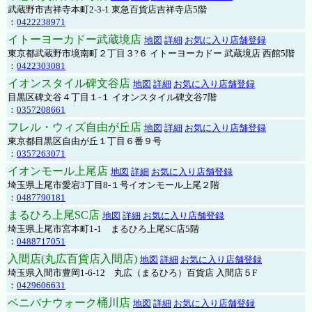
武蔵野市吉祥寺本町2-3-1 東急百貨店吉祥寺店5階
：
0422238971
イトーヨーカドー武蔵境店
地図
詳細
お気に入り店舗登録
東京都武蔵野市境南町２丁目３?６ イトーヨーカドー 武蔵境店 西館5階
：
0422303081
イオンスタイル碑文谷店
地図
詳細
お気に入り店舗登録
目黒区碑文谷４丁目１-１ イオンスタイル碑文谷7階
：
0357208661
フレル・ウィズ自由が丘店
地図
詳細
お気に入り店舗登録
東京都目黒区自由が丘１丁目６番９号
：
0357263071
イオンモール上尾店
地図
詳細
お気に入り店舗登録
埼玉県上尾市愛宕3丁目8-１号イオンモール上尾２階
：
0487790181
まるひろ上尾SC店
地図
詳細
お気に入り店舗登録
埼玉県上尾市宮本町1-1 まるひろ上尾SC店5階
：
0488717051
入間店(丸広百貨店入間店)
地図
詳細
お気に入り店舗登録
埼玉県入間市豊岡1-6-12 丸広（まるひろ）百貨店 入間店５F
：
0429606631
ベニバナウォーク桶川店
地図
詳細
お気に入り店舗登録