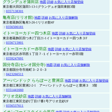
グランデュオ蒲田店
地図
詳細
お気に入り店舗登録
東京都大田区蒲田5-13-1グランデュオ蒲田東館3階
：
0357138301
亀有店(リリオ館)
地図
詳細
お気に入り店舗解除
東京都葛飾区亀有3-26-1リリオ館4F
：
0356506181
イトーヨーカドー四つ木店
地図
詳細
お気に入り店舗登録
東京都葛飾区四つ木2丁目21-1イトーヨーカドー四つ木３F
：
0356715901
イトーヨーカドー赤羽店
地図
詳細
お気に入り店舗登録
東京都北区赤羽西１丁目７-１イトーヨーカドー赤羽5階
：
0359247691
国分寺店(セレオ国分寺)
地図
詳細
お気に入り店舗解除
東京都国分寺市南町３-２０-３
：
0423266511
アーバンドック ららぽーと豊洲店
地図
詳細
お気に入り店舗登録
東京都江東区豊洲2-2-1 アーバンドック ららぽーと豊洲３ 3階
：
0351441660
アリオ北砂店
地図
詳細
お気に入り店舗解除
東京都江東区北砂2丁目17番1号アリオ北砂2F
：
0356537611
イオンフードスタイル小平店