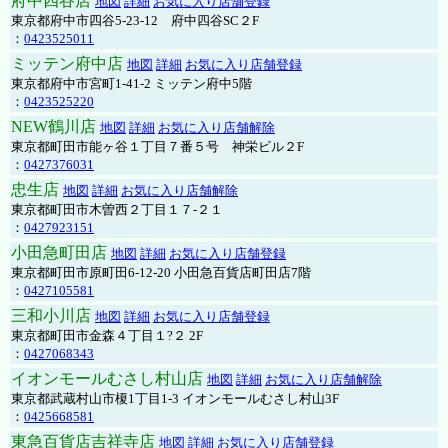
府中四谷店
地図
詳細
お気に入り店舗登録
東京都府中市四谷5-23-12 府中四谷SC２F
：
0423525011
ミッテン府中店
地図
詳細
お気に入り店舗登録
東京都府中市宮町1-41-2 ミッテン府中5階
：
0423525220
NEW鶴川店
地図
詳細
お気に入り店舗解除
東京都町田市能ヶ谷１丁目７番５号 神栄ビル２F
：
0427376031
忠生店
地図
詳細
お気に入り店舗解除
東京都町田市木曽西２丁目１７-２１
：
0427923151
小田急町田店
地図
詳細
お気に入り店舗登録
東京都町田市原町田6-12-20 小田急百貨店町田店7階
：
0427105581
三和小川店
地図
詳細
お気に入り店舗登録
東京都町田市金森４丁目１?２ 2F
：
0427068343
イオンモールむさし村山店
地図
詳細
お気に入り店舗解除
東京都武蔵村山市榎1丁目1-3 イオンモールむさし村山3F
：
0425668581
東急百貨店吉祥寺店
地図
詳細
お気に入り店舗登録