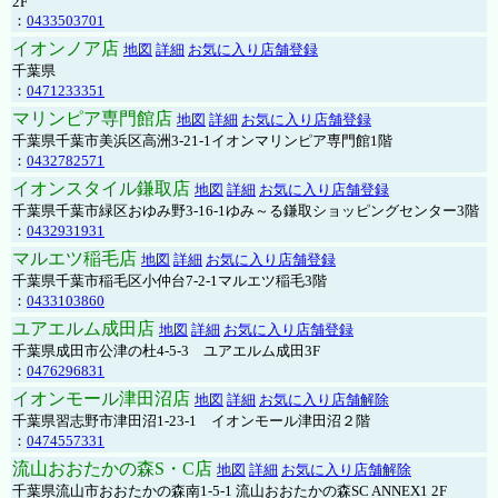
2F
：
0433503701
イオンノア店
地図
詳細
お気に入り店舗登録
千葉県
：
0471233351
マリンピア専門館店
地図
詳細
お気に入り店舗登録
千葉県千葉市美浜区高洲3-21-1イオンマリンピア専門館1階
：
0432782571
イオンスタイル鎌取店
地図
詳細
お気に入り店舗登録
千葉県千葉市緑区おゆみ野3-16-1ゆみ～る鎌取ショッピングセンター3階
：
0432931931
マルエツ稲毛店
地図
詳細
お気に入り店舗登録
千葉県千葉市稲毛区小仲台7-2-1マルエツ稲毛3階
：
0433103860
ユアエルム成田店
地図
詳細
お気に入り店舗登録
千葉県成田市公津の杜4-5-3 ユアエルム成田3F
：
0476296831
イオンモール津田沼店
地図
詳細
お気に入り店舗解除
千葉県習志野市津田沼1-23-1 イオンモール津田沼２階
：
0474557331
流山おおたかの森S・C店
地図
詳細
お気に入り店舗解除
千葉県流山市おおたかの森南1-5-1 流山おおたかの森SC ANNEX1 2F