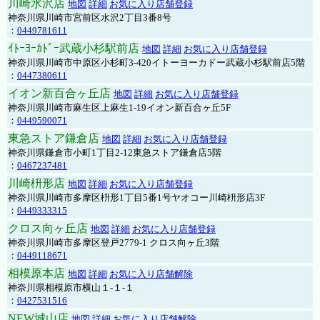
川崎水沢店
地図
詳細
お気に入り店舗登録
神奈川県川崎市宮前区水沢2丁目3番8号
：
0449781611
ｲﾄｰﾖｰｶﾄﾞｰ武蔵小杉駅前店
地図
詳細
お気に入り店舗登録
神奈川県川崎市中原区小杉町3-420イトーヨーカドー武蔵小杉駅前店5階
：
0447380611
イオン新百合ヶ丘店
地図
詳細
お気に入り店舗登録
神奈川県川崎市麻生区上麻生1-19イオン新百合ヶ丘5F
：
0449590071
東急ストア鎌倉店
地図
詳細
お気に入り店舗登録
神奈川県鎌倉市小町1丁目2-12東急ストア鎌倉店5階
：
0467237481
川崎枡形店
地図
詳細
お気に入り店舗登録
神奈川県川崎市多摩区枡形1丁目5番1号ヤオコー川崎枡形店3F
：
0449333315
クロス向ヶ丘店
地図
詳細
お気に入り店舗登録
神奈川県川崎市多摩区登戸2779-1 クロス向ヶ丘3階
：
0449118671
相模原本店
地図
詳細
お気に入り店舗解除
神奈川県相模原市横山１-１-１
：
0427531516
NEW城山店
地図
詳細
お気に入り店舗解除