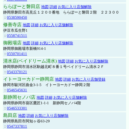
ららぽーと磐田店
地図
詳細
お気に入り店舗解除
静岡県磐田市高見丘１２００番地 ららぽーと磐田２階 ２２３００
：
0538590450
修善寺店
地図
詳細
お気に入り店舗解除
伊豆市瓜生野1
：
0558741511
御殿場店
地図
詳細
お気に入り店舗解除
静岡県御殿場市新橋914-1
：
0550701411
清水店(ベイドリーム清水)
地図
詳細
お気に入り店舗解除
静岡県静岡市清水区駒越北町８番１号ベイドリーム清水２Ｆ
：
0543370121
イトーヨーカドー静岡店
地図
詳細
お気に入り店舗登録
静岡市駿河区曲金3-1-5 イトーヨーカドー静岡２階
：
0546545631
新静岡セノバ店
地図
詳細
お気に入り店舗解除
静岡県静岡市葵区鷹匠1-1-1 新静岡セノバ4階
：
0546533301
島田店
地図
詳細
お気に入り店舗解除
静岡県島田市阿知ヶ谷63-29
：
0547337811