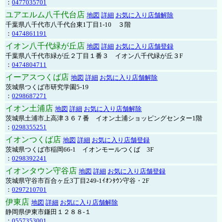
：
0477035701
ユアエルム八千代台店
地図
詳細
お気に入り店舗解除
千葉県八千代市八千代台東1丁目1-10 ３階
：
0474861191
イオン八千代緑が丘店
地図
詳細
お気に入り店舗登録
千葉県八千代市緑が丘２丁目１番３ イオン八千代緑が丘３F
：
0474804711
イーアスつくば店
地図
詳細
お気に入り店舗解除
茨城県つくば市研究学園5-19
：
0298687271
イオン土浦店
地図
詳細
お気に入り店舗解除
茨城県土浦市上高津３６７番 イオン土浦ショッピングセンター1階
：
0298355251
イオンつくば店
地図
詳細
お気に入り店舗登録
茨城県つくば市稲岡66-1 イオンモールつくば 3F
：
0298392241
イオンタウン守谷店
地図
詳細
お気に入り店舗登録
茨城県守谷市百合ヶ丘3丁目249-1ｲｵﾝﾀｳﾝ守谷・2F
：
0297210701
伊東店
地図
詳細
お気に入り店舗解除
静岡県伊東市鎌田１２８８-１
：
0557353001