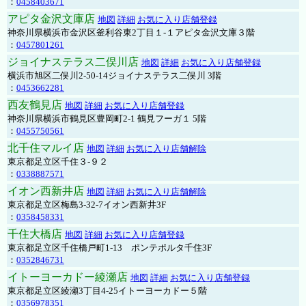
：
0458403671
アピタ金沢文庫店
地図
詳細
お気に入り店舗登録
神奈川県横浜市金沢区釜利谷東2丁目１-１アピタ金沢文庫３階
：
0457801261
ジョイナステラス二俣川店
地図
詳細
お気に入り店舗登録
横浜市旭区二俣川2-50-14ジョイナステラス二俣川 3階
：
0453662281
西友鶴見店
地図
詳細
お気に入り店舗登録
神奈川県横浜市鶴見区豊岡町2-1 鶴見フーガ１ 5階
：
0455750561
北千住マルイ店
地図
詳細
お気に入り店舗解除
東京都足立区千住３-９２
：
0338887571
イオン西新井店
地図
詳細
お気に入り店舗解除
東京都足立区梅島3-32-7イオン西新井3F
：
0358458331
千住大橋店
地図
詳細
お気に入り店舗登録
東京都足立区千住橋戸町1-13 ポンテポルタ千住3F
：
0352846731
イトーヨーカドー綾瀬店
地図
詳細
お気に入り店舗登録
東京都足立区綾瀬3丁目4-25イトーヨーカドー５階
：
0356978351