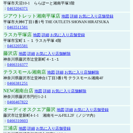
平塚市天沼10-1 ららぽーと湘南平塚3階
：
0463204371
ジアウトレット湘南平塚店
地図
詳細
お気に入り店舗登録
平塚市大神8丁目1番1号 THE OUTLETS SHONAN HIRATSUKA
：
0463511581
ラスカ平塚店
地図
詳細
お気に入り店舗登録
平塚市宝町１－１ ラスカ平塚 4階
：
0463205581
藤沢店
地図
詳細
お気に入り店舗解除
神奈川県藤沢市辻堂新町４-１-１
：
0466316377
テラスモール湘南店
地図
詳細
お気に入り店舗解除
神奈川県藤沢市辻堂神台1丁目3番1号 テラスモール湘南4F
：
0466381251
NEW湘南台店
地図
詳細
お気に入り店舗解除
神奈川県藤沢市円行1-2-1
：
0466467822
オーディオスクエア藤沢
地図
詳細
お気に入り店舗登録
藤沢市辻堂新町4-1-1 湘南モールFILL2F（ノジマ内）
：
0466310603
三浦店
地図
詳細
お気に入り店舗登録