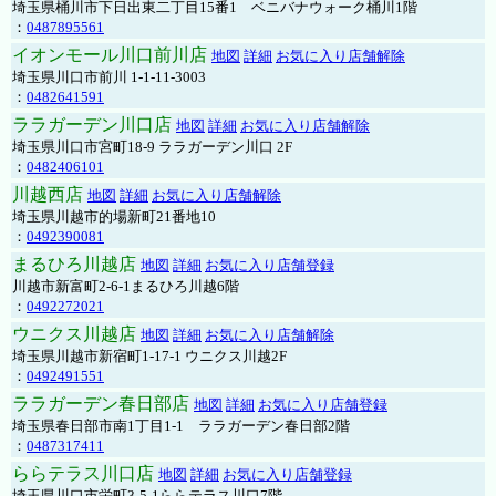
埼玉県桶川市下日出東二丁目15番1 ベニバナウォーク桶川1階
：
0487895561
イオンモール川口前川店
地図
詳細
お気に入り店舗解除
埼玉県川口市前川 1-1-11-3003
：
0482641591
ララガーデン川口店
地図
詳細
お気に入り店舗解除
埼玉県川口市宮町18-9 ララガーデン川口 2F
：
0482406101
川越西店
地図
詳細
お気に入り店舗解除
埼玉県川越市的場新町21番地10
：
0492390081
まるひろ川越店
地図
詳細
お気に入り店舗登録
川越市新富町2-6-1まるひろ川越6階
：
0492272021
ウニクス川越店
地図
詳細
お気に入り店舗解除
埼玉県川越市新宿町1-17-1 ウニクス川越2F
：
0492491551
ララガーデン春日部店
地図
詳細
お気に入り店舗登録
埼玉県春日部市南1丁目1-1 ララガーデン春日部2階
：
0487317411
ららテラス川口店
地図
詳細
お気に入り店舗登録
埼玉県川口市栄町3-5-1ららテラス川口7階