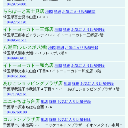
：
0429754001
ららぽーと富士見店
地図
詳細
お気に入り店舗解除
埼玉県富士見市山室1-1313
：
0492751191
イトーヨーカドー三郷店
地図
詳細
お気に入り店舗登録
埼玉県三郷市ピアラシティ1-1-1 イトーヨーカドー三郷店2階
：
0489541511
八潮店(フレスポ八潮)
地図
詳細
お気に入り店舗登録
埼玉県八潮市大瀬1-1-3 フレスポ八潮3F
：
0489943911
イトーヨーカドー和光店
地図
詳細
お気に入り店舗登録
埼玉県和光市丸山台1丁目9-3 イトーヨーカドー和光店 ３階
：
0484513661
あびこショッピングプラザ店
地図
詳細
お気に入り店舗登録
千葉県我孫子市我孫子４丁目１１-１ あびこショッピングプラザ３階
：
0471792161
ユニモちはら台店
地図
詳細
お気に入り店舗登録
千葉県市原市ちはら台西３-４
：
0436760100
コルトンプラザ店
地図
詳細
お気に入り店舗解除
千葉県市川市鬼高1-1-1 ニッケコルトンプラザ イオンスタイル市川コ