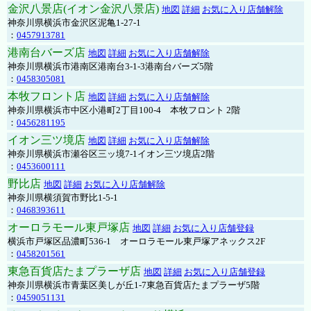
金沢八景店(イオン金沢八景店)
地図
詳細
お気に入り店舗解除
神奈川県横浜市金沢区泥亀1-27-1
：
0457913781
港南台バーズ店
地図
詳細
お気に入り店舗解除
神奈川県横浜市港南区港南台3-1-3港南台バーズ5階
：
0458305081
本牧フロント店
地図
詳細
お気に入り店舗解除
神奈川県横浜市中区小港町2丁目100-4 本牧フロント 2階
：
0456281195
イオン三ツ境店
地図
詳細
お気に入り店舗解除
神奈川県横浜市瀬谷区三ッ境7-1イオン三ツ境店2階
：
0453600111
野比店
地図
詳細
お気に入り店舗解除
神奈川県横須賀市野比1-5-1
：
0468393611
オーロラモール東戸塚店
地図
詳細
お気に入り店舗登録
横浜市戸塚区品濃町536-1 オーロラモール東戸塚アネックス2F
：
0458201561
東急百貨店たまプラーザ店
地図
詳細
お気に入り店舗登録
神奈川県横浜市青葉区美しが丘1-7東急百貨店たまプラーザ5階
：
0459051131