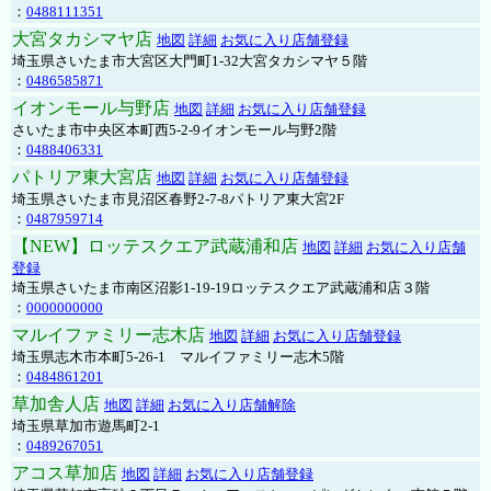
：
0488111351
大宮タカシマヤ店
地図
詳細
お気に入り店舗登録
埼玉県さいたま市大宮区大門町1-32大宮タカシマヤ５階
：
0486585871
イオンモール与野店
地図
詳細
お気に入り店舗登録
さいたま市中央区本町西5-2-9イオンモール与野2階
：
0488406331
パトリア東大宮店
地図
詳細
お気に入り店舗登録
埼玉県さいたま市見沼区春野2-7-8パトリア東大宮2F
：
0487959714
【NEW】ロッテスクエア武蔵浦和店
地図
詳細
お気に入り店舗
登録
埼玉県さいたま市南区沼影1-19-19ロッテスクエア武蔵浦和店３階
：
0000000000
マルイファミリー志木店
地図
詳細
お気に入り店舗登録
埼玉県志木市本町5-26-1 マルイファミリー志木5階
：
0484861201
草加舎人店
地図
詳細
お気に入り店舗解除
埼玉県草加市遊馬町2-1
：
0489267051
アコス草加店
地図
詳細
お気に入り店舗登録