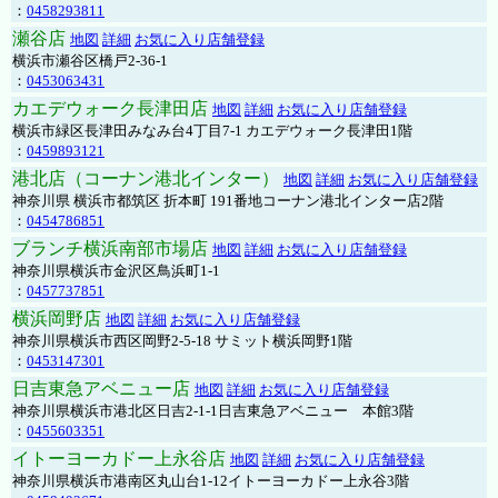
：
0458293811
瀬谷店
地図
詳細
お気に入り店舗登録
横浜市瀬谷区橋戸2-36-1
：
0453063431
カエデウォーク長津田店
地図
詳細
お気に入り店舗登録
横浜市緑区長津田みなみ台4丁目7-1 カエデウォーク長津田1階
：
0459893121
港北店（コーナン港北インター）
地図
詳細
お気に入り店舗登録
神奈川県 横浜市都筑区 折本町 191番地コーナン港北インター店2階
：
0454786851
ブランチ横浜南部市場店
地図
詳細
お気に入り店舗登録
神奈川県横浜市金沢区鳥浜町1-1
：
0457737851
横浜岡野店
地図
詳細
お気に入り店舗登録
神奈川県横浜市西区岡野2-5-18 サミット横浜岡野1階
：
0453147301
日吉東急アベニュー店
地図
詳細
お気に入り店舗登録
神奈川県横浜市港北区日吉2-1-1日吉東急アベニュー 本館3階
：
0455603351
イトーヨーカドー上永谷店
地図
詳細
お気に入り店舗登録
神奈川県横浜市港南区丸山台1-12イトーヨーカドー上永谷3階