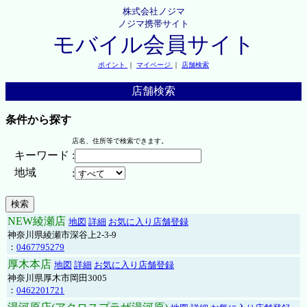
株式会社ノジマ
ノジマ携帯サイト
モバイル会員サイト
ポイント
｜
マイページ
｜
店舗検索
店舗検索
条件から探す
店名、住所等で検索できます。
キーワード
:
地域
:
NEW綾瀬店
地図
詳細
お気に入り店舗登録
神奈川県綾瀬市深谷上2-3-9
：
0467795279
厚木本店
地図
詳細
お気に入り店舗登録
神奈川県厚木市岡田3005
：
0462201721