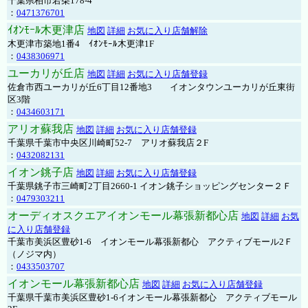
千葉県柏市若柴178-4
：
0471376701
ｲｵﾝﾓｰﾙ木更津店
地図
詳細
お気に入り店舗解除
木更津市築地1番4 ｲｵﾝﾓｰﾙ木更津1F
：
0438306971
ユーカリが丘店
地図
詳細
お気に入り店舗登録
佐倉市西ユーカリが丘6丁目12番地3 イオンタウンユーカリが丘東街
区3階
：
0434603171
アリオ蘇我店
地図
詳細
お気に入り店舗登録
千葉県千葉市中央区川崎町52-7 アリオ蘇我店２F
：
0432082131
イオン銚子店
地図
詳細
お気に入り店舗登録
千葉県銚子市三崎町2丁目2660-1 イオン銚子ショッピングセンター２Ｆ
：
0479303211
オーディオスクエアイオンモール幕張新都心店
地図
詳細
お気
に入り店舗登録
千葉市美浜区豊砂1-6 イオンモール幕張新都心 アクティブモール2Ｆ
（ノジマ内）
：
0433503707
イオンモール幕張新都心店
地図
詳細
お気に入り店舗登録
千葉県千葉市美浜区豊砂1-6イオンモール幕張新都心 アクティブモール