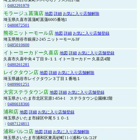
：
0482291979
モラージュ菖蒲店
地図
詳細
お気に入り店舗解除
埼玉県久喜市菖蒲町菖蒲6005番地1
：
0480872501
熊谷ニットーモール店
地図
詳細
お気に入り店舗登録
埼玉県熊谷市銀座2-245 ニットーモール3F
：
0485010600
イトーヨーカドー久喜店
地図
詳細
お気に入り店舗登録
久喜市久喜中央４丁目９-１１ イトーヨーカドー 久喜店4階
：
0480261281
レイクタウン店
地図
詳細
お気に入り店舗解除
埼玉県越谷市レイクタウン３丁目１番地１
：
0489901251
大宮ステラタウン店
地図
詳細
お気に入り店舗登録
埼玉県さいたま市北区宮原1-854-1 ステラタウン公園棟2階
：
0486618366
浦和店
地図
詳細
お気に入り店舗登録
埼玉県さいたま市緑区中尾５１０-１
：
0487124811
浦和パルコ店
地図
詳細
お気に入り店舗解除
埼玉県さいたま市浦和区東高砂町11-1浦和パルコ2F