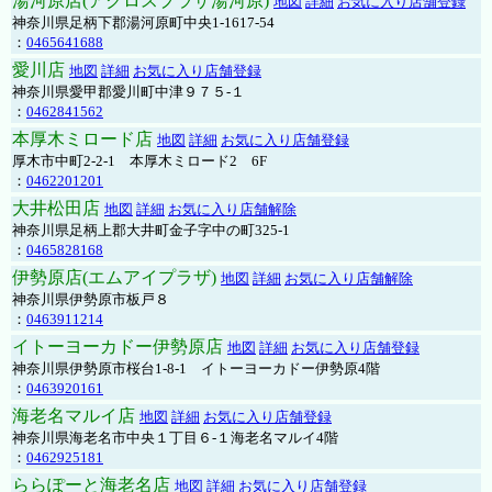
湯河原店(アクロスプラザ湯河原)
地図
詳細
お気に入り店舗登録
神奈川県足柄下郡湯河原町中央1-1617-54
：
0465641688
愛川店
地図
詳細
お気に入り店舗登録
神奈川県愛甲郡愛川町中津９７５-１
：
0462841562
本厚木ミロード店
地図
詳細
お気に入り店舗登録
厚木市中町2-2-1 本厚木ミロード2 6F
：
0462201201
大井松田店
地図
詳細
お気に入り店舗解除
神奈川県足柄上郡大井町金子字中の町325-1
：
0465828168
伊勢原店(エムアイプラザ)
地図
詳細
お気に入り店舗解除
神奈川県伊勢原市板戸８
：
0463911214
イトーヨーカドー伊勢原店
地図
詳細
お気に入り店舗登録
神奈川県伊勢原市桜台1-8-1 イトーヨーカドー伊勢原4階
：
0463920161
海老名マルイ店
地図
詳細
お気に入り店舗登録
神奈川県海老名市中央１丁目６-１海老名マルイ4階
：
0462925181
ららぽーと海老名店
地図
詳細
お気に入り店舗登録