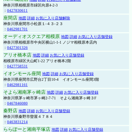
神奈川県相模原市緑区向原4-2-3
：
0427830611
座間店
地図
詳細
お気に入り店舗解除
神奈川県座間市小松原１-４３-２３
：
0462981701
オーディオスクエア相模原
地図
詳細
お気に入り店舗登録
神奈川県相模原市中央区横山1-1-1 ノジマ相模原本店内
：
0427301326
アリオ橋本店
地図
詳細
お気に入り店舗登録
相模原市緑区大山町1-22 アリオ橋本2階
：
0427758531
イオンモール座間
地図
詳細
お気に入り店舗登録
神奈川県座間市広野台2丁目10-4 イオンモール座間3階
：
0462981161
そよら湘南茅ヶ崎店
地図
詳細
お気に入り店舗登録
神奈川県茅ヶ崎市茅ヶ崎2‐7‐71 そよら湘南茅ヶ崎３F
：
0467846080
秦野店
地図
詳細
お気に入り店舗登録
神奈川県秦野市曽屋４７８４
：
0463831214
ららぽーと湘南平塚店
地図
詳細
お気に入り店舗登録