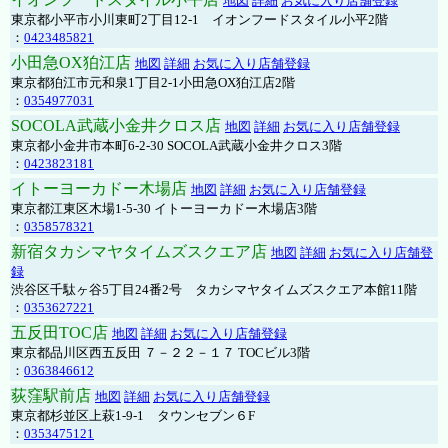
地図
詳細
お気に入り店舗登録
東京都小平市小川東町2丁目12-1 イオンフードスタイル小平2階
：
0423485821
小田急OX狛江店
地図
詳細
お気に入り店舗登録
東京都狛江市元和泉1丁目2-1小田急OX狛江店2階
：
0354977031
SOCOLA武蔵小金井クロス店
地図
詳細
お気に入り店舗登録
東京都小金井市本町6-2-30 SOCOLA武蔵小金井クロス3階
：
0423823181
イトーヨーカドー木場店
地図
詳細
お気に入り店舗登録
東京都江東区木場1-5-30 イトーヨーカドー木場店3階
：
0358578321
新宿タカシマヤタイムズスクエア店
地図
詳細
お気に入り店舗登
録
渋谷区千駄ヶ谷5丁目24番2号 タカシマヤタイムズスクエア本館11階
：
0353627221
五反田TOC店
地図
詳細
お気に入り店舗登録
東京都品川区西五反田 ７－２２－１７ TOCビル3階
：
0363846612
荻窪駅前店
地図
詳細
お気に入り店舗登録
東京都杉並区上萩1-9-1 タウンセブン６F
：
0353475121