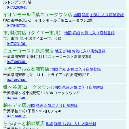
ルトンプラザ3階
：
0473203041
イオンモール千葉ニュータウン店
地図
詳細
お気に入り店舗登録
印西市中央北3-2 イオンモール千葉ニュータウン2階
：
0476487751
市川駅前店（ダイエー市川）
地図
詳細
お気に入り店舗登録
市川市市川1-4-10ダイエー市川 6階
：
0473231361
ニューコースト新浦安店
地図
詳細
お気に入り店舗登録
千葉県浦安市明海4丁目1-1ニューコースト新浦安3階
：
0473063401
トライアル西友浦安店
地図
詳細
お気に入り店舗登録
千葉県浦安市北栄1-14-1 トライアル西友浦安店3F
：
0473057661
鎌ヶ谷店(ヨークタウン)
地図
詳細
お気に入り店舗解除
千葉県鎌ヶ谷東道野辺5-16-38 ヨークタウン2F
：
0474417481
柏モディ店
地図
詳細
お気に入り店舗解除
千葉県柏市柏1丁目2-26 柏モディ4F
：
0471668121
ららぽーと柏の葉店
地図
詳細
お気に入り店舗登録