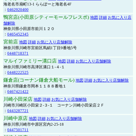
海老名市扇町13-1 ららぽーと海老名4F
：
0462920400
鴨宮店(小田原シティーモールフレスポ)
地図
詳細
お気に入り店
舗解除
神奈川県小田原市前川１２０
：
0465452345
宮前店
地図
詳細
お気に入り店舗解除
神奈川県川崎市宮前区馬絹1丁目9番地5号
：
0448718371
マルイファミリー溝口店
地図
詳細
お気に入り店舗解除
神奈川県川崎市高津区溝口１-４-１
：
0448222525
鎌倉店(コーナン鎌倉大船モール)
地図
詳細
お気に入り店舗解除
神奈川県鎌倉市岡本１１８８番地１
：
0467421422
川崎小田栄店
地図
詳細
お気に入り店舗解除
川崎市川崎区小田栄２‐３‐１ コーナン川崎小田栄店２Ｆ
：
0443287721
川崎中原店
地図
詳細
お気に入り店舗解除
神奈川県川崎市中原区宮内2-25-18
：
0447501711