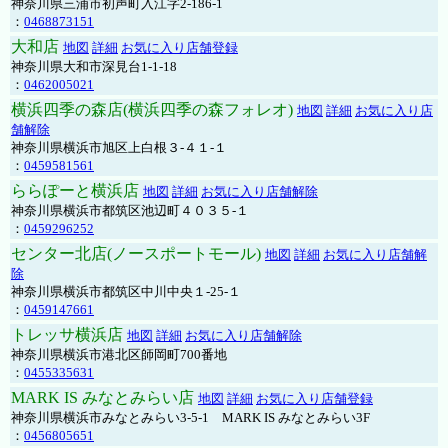
神奈川県三浦市初声町入江字2-186-1
：
0468873151
大和店
地図
詳細
お気に入り店舗登録
神奈川県大和市深見台1-1-18
：
0462005021
横浜四季の森店(横浜四季の森フォレオ)
地図
詳細
お気に入り店
舗解除
神奈川県横浜市旭区上白根３-４１-１
：
0459581561
ららぽーと横浜店
地図
詳細
お気に入り店舗解除
神奈川県横浜市都筑区池辺町４０３５-１
：
0459296252
センター北店(ノースポートモール)
地図
詳細
お気に入り店舗解
除
神奈川県横浜市都筑区中川中央１-25-１
：
0459147661
トレッサ横浜店
地図
詳細
お気に入り店舗解除
神奈川県横浜市港北区師岡町700番地
：
0455335631
MARK IS みなとみらい店
地図
詳細
お気に入り店舗登録
神奈川県横浜市みなとみらい3-5-1 MARK IS みなとみらい3F
：
0456805651