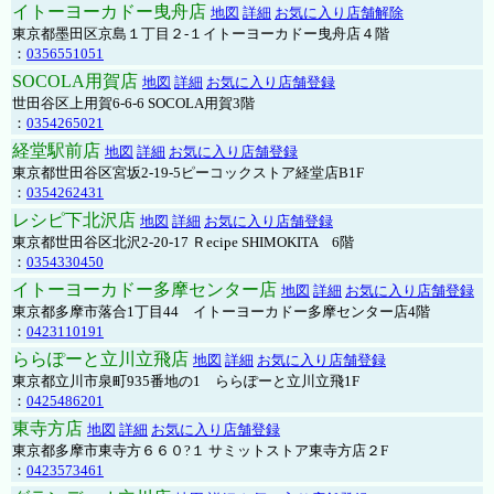
イトーヨーカドー曳舟店
地図
詳細
お気に入り店舗解除
東京都墨田区京島１丁目２-１イトーヨーカドー曳舟店４階
：
0356551051
SOCOLA用賀店
地図
詳細
お気に入り店舗登録
世田谷区上用賀6-6-6 SOCOLA用賀3階
：
0354265021
経堂駅前店
地図
詳細
お気に入り店舗登録
東京都世田谷区宮坂2-19-5ピーコックストア経堂店B1F
：
0354262431
レシピ下北沢店
地図
詳細
お気に入り店舗登録
東京都世田谷区北沢2-20-17 Ｒecipe SHIMOKITA 6階
：
0354330450
イトーヨーカドー多摩センター店
地図
詳細
お気に入り店舗登録
東京都多摩市落合1丁目44 イトーヨーカドー多摩センター店4階
：
0423110191
ららぽーと立川立飛店
地図
詳細
お気に入り店舗登録
東京都立川市泉町935番地の1 ららぽーと立川立飛1F
：
0425486201
東寺方店
地図
詳細
お気に入り店舗登録
東京都多摩市東寺方６６０?１ サミットストア東寺方店２F
：
0423573461