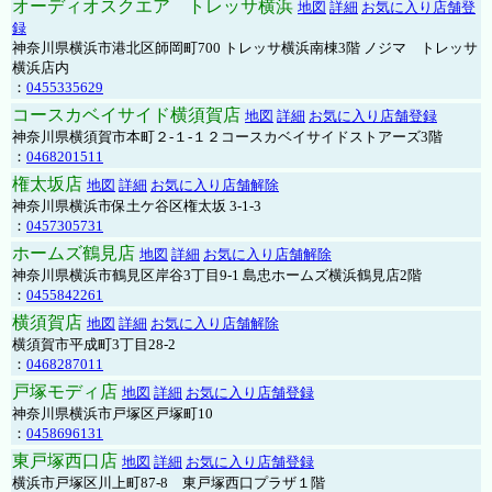
オーディオスクエア トレッサ横浜
地図
詳細
お気に入り店舗登
録
神奈川県横浜市港北区師岡町700 トレッサ横浜南棟3階 ノジマ トレッサ
横浜店内
：
0455335629
コースカベイサイド横須賀店
地図
詳細
お気に入り店舗登録
神奈川県横須賀市本町２-１-１２コースカベイサイドストアーズ3階
：
0468201511
権太坂店
地図
詳細
お気に入り店舗解除
神奈川県横浜市保土ケ谷区権太坂 3-1-3
：
0457305731
ホームズ鶴見店
地図
詳細
お気に入り店舗解除
神奈川県横浜市鶴見区岸谷3丁目9-1 島忠ホームズ横浜鶴見店2階
：
0455842261
横須賀店
地図
詳細
お気に入り店舗解除
横須賀市平成町3丁目28-2
：
0468287011
戸塚モディ店
地図
詳細
お気に入り店舗登録
神奈川県横浜市戸塚区戸塚町10
：
0458696131
東戸塚西口店
地図
詳細
お気に入り店舗登録
横浜市戸塚区川上町87-8 東戸塚西口プラザ１階