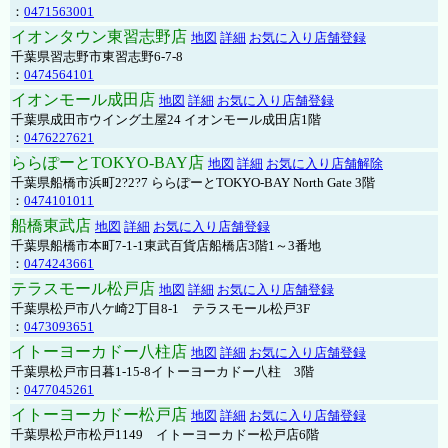
：
0471563001
イオンタウン東習志野店
地図
詳細
お気に入り店舗登録
千葉県習志野市東習志野6-7-8
：
0474564101
イオンモール成田店
地図
詳細
お気に入り店舗登録
千葉県成田市ウイング土屋24 イオンモール成田店1階
：
0476227621
ららぽーとTOKYO-BAY店
地図
詳細
お気に入り店舗解除
千葉県船橋市浜町2?2?7 ららぽーとTOKYO-BAY North Gate 3階
：
0474101011
船橋東武店
地図
詳細
お気に入り店舗登録
千葉県船橋市本町7-1-1東武百貨店船橋店3階1～3番地
：
0474243661
テラスモール松戸店
地図
詳細
お気に入り店舗登録
千葉県松戸市八ケ崎2丁目8-1 テラスモール松戸3F
：
0473093651
イトーヨーカドー八柱店
地図
詳細
お気に入り店舗登録
千葉県松戸市日暮1-15-8イトーヨーカドー八柱 3階
：
0477045261
イトーヨーカドー松戸店
地図
詳細
お気に入り店舗登録
千葉県松戸市松戸1149 イトーヨーカドー松戸店6階