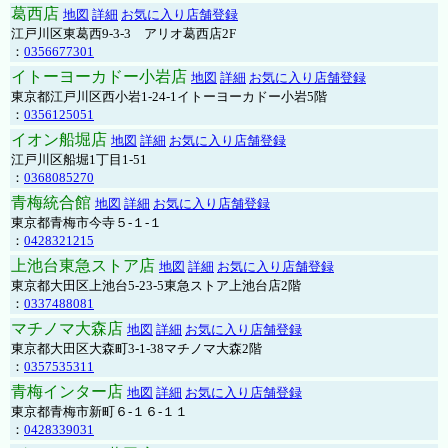
葛西店
地図
詳細
お気に入り店舗登録
江戸川区東葛西9-3-3 アリオ葛西店2F
：
0356677301
イトーヨーカドー小岩店
地図
詳細
お気に入り店舗登録
東京都江戸川区西小岩1-24-1イトーヨーカドー小岩5階
：
0356125051
イオン船堀店
地図
詳細
お気に入り店舗登録
江戸川区船堀1丁目1-51
：
0368085270
青梅統合館
地図
詳細
お気に入り店舗登録
東京都青梅市今寺５-１-１
：
0428321215
上池台東急ストア店
地図
詳細
お気に入り店舗登録
東京都大田区上池台5-23-5東急ストア上池台店2階
：
0337488081
マチノマ大森店
地図
詳細
お気に入り店舗登録
東京都大田区大森町3-1-38マチノマ大森2階
：
0357535311
青梅インター店
地図
詳細
お気に入り店舗登録
東京都青梅市新町６-１６-１１
：
0428339031