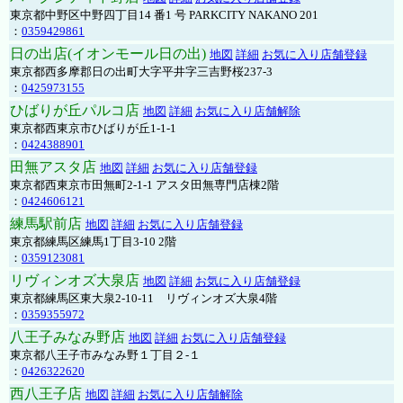
東京都中野区中野四丁目14 番1 号 PARKCITY NAKANO 201
：
0359429861
日の出店(イオンモール日の出)
地図
詳細
お気に入り店舗登録
東京都西多摩郡日の出町大字平井字三吉野桜237-3
：
0425973155
ひばりが丘パルコ店
地図
詳細
お気に入り店舗解除
東京都西東京市ひばりが丘1-1-1
：
0424388901
田無アスタ店
地図
詳細
お気に入り店舗登録
東京都西東京市田無町2-1-1 アスタ田無専門店棟2階
：
0424606121
練馬駅前店
地図
詳細
お気に入り店舗登録
東京都練馬区練馬1丁目3-10 2階
：
0359123081
リヴィンオズ大泉店
地図
詳細
お気に入り店舗登録
東京都練馬区東大泉2-10-11 リヴィンオズ大泉4階
：
0359355972
八王子みなみ野店
地図
詳細
お気に入り店舗登録
東京都八王子市みなみ野１丁目２-１
：
0426322620
西八王子店
地図
詳細
お気に入り店舗解除