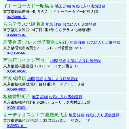
イトーヨーカドー昭島店
地図
詳細
お気に入り店舗登録
東京都昭島市田中町５６２-１イトーヨーカドー昭島３階
：
0425006151
ららテラス北綾瀬店
地図
詳細
お気に入り店舗登録
東京都足立区谷中4丁目8番1号 ららテラス北綾瀬3階
：
0368025361
若葉台店(フレスポ若葉台EAST)
地図
詳細
お気に入り店舗登録
東京都稲城市若葉台2-1-1 フレスポ若葉台EAST2F
：
0423505661
西台店（イオン西台）
地図
詳細
お気に入り店舗登録
東京都板橋区蓮根３-８-１２ イオン西台３F
：
0359160561
西友成増店
地図
詳細
お気に入り店舗登録
東京都板橋区成増3丁目11番3号 アクト1 ３階
：
0359040831
板橋前野町店
地図
詳細
お気に入り店舗登録
東京都板橋区前野町3-20-1ヒューリック志村坂上2階
：
0359183031
オーディオスクエア池袋東武店
地図
詳細
お気に入り店舗登録
東京都豊島区西池袋1-1-25 東武百貨店 池袋店 4F
：
0359531011