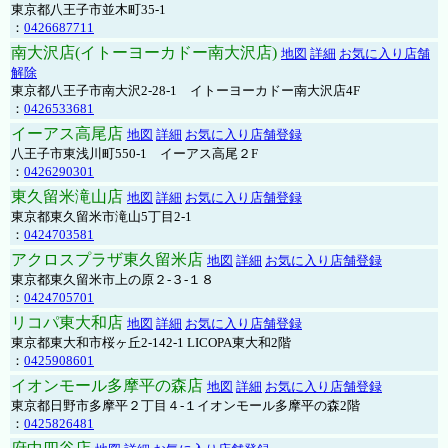
東京都八王子市並木町35-1
：
0426687711
南大沢店(イトーヨーカドー南大沢店)
地図
詳細
お気に入り店舗
解除
東京都八王子市南大沢2-28-1 イトーヨーカドー南大沢店4F
：
0426533681
イーアス高尾店
地図
詳細
お気に入り店舗登録
八王子市東浅川町550-1 イーアス高尾２F
：
0426290301
東久留米滝山店
地図
詳細
お気に入り店舗登録
東京都東久留米市滝山5丁目2-1
：
0424703581
アクロスプラザ東久留米店
地図
詳細
お気に入り店舗登録
東京都東久留米市上の原２-３-１８
：
0424705701
リコパ東大和店
地図
詳細
お気に入り店舗登録
東京都東大和市桜ヶ丘2-142-1 LICOPA東大和2階
：
0425908601
イオンモール多摩平の森店
地図
詳細
お気に入り店舗登録
東京都日野市多摩平２丁目４-１イオンモール多摩平の森2階
：
0425826481