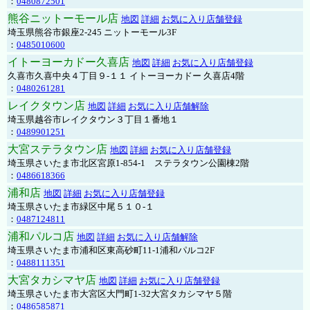
：
0480872501
熊谷ニットーモール店
地図
詳細
お気に入り店舗登録
埼玉県熊谷市銀座2-245 ニットーモール3F
：
0485010600
イトーヨーカドー久喜店
地図
詳細
お気に入り店舗登録
久喜市久喜中央４丁目９-１１ イトーヨーカドー 久喜店4階
：
0480261281
レイクタウン店
地図
詳細
お気に入り店舗解除
埼玉県越谷市レイクタウン３丁目１番地１
：
0489901251
大宮ステラタウン店
地図
詳細
お気に入り店舗登録
埼玉県さいたま市北区宮原1-854-1 ステラタウン公園棟2階
：
0486618366
浦和店
地図
詳細
お気に入り店舗登録
埼玉県さいたま市緑区中尾５１０-１
：
0487124811
浦和パルコ店
地図
詳細
お気に入り店舗解除
埼玉県さいたま市浦和区東高砂町11-1浦和パルコ2F
：
0488111351
大宮タカシマヤ店
地図
詳細
お気に入り店舗登録
埼玉県さいたま市大宮区大門町1-32大宮タカシマヤ５階
：
0486585871