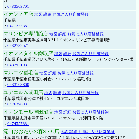
2F
：
0433503701
イオンノア店
地図
詳細
お気に入り店舗登録
千葉県
：
0471233351
マリンピア専門館店
地図
詳細
お気に入り店舗登録
千葉県千葉市美浜区高洲3-21-1イオンマリンピア専門館1階
：
0432782571
イオンスタイル鎌取店
地図
詳細
お気に入り店舗登録
千葉県千葉市緑区おゆみ野3-16-1ゆみ～る鎌取ショッピングセンター3階
：
0432931931
マルエツ稲毛店
地図
詳細
お気に入り店舗登録
千葉県千葉市稲毛区小仲台7-2-1マルエツ稲毛3階
：
0433103860
ユアエルム成田店
地図
詳細
お気に入り店舗登録
千葉県成田市公津の杜4-5-3 ユアエルム成田3F
：
0476296831
イオンモール津田沼店
地図
詳細
お気に入り店舗解除
千葉県習志野市津田沼1-23-1 イオンモール津田沼２階
：
0474557331
流山おおたかの森S・C店
地図
詳細
お気に入り店舗解除
千葉県流山市おおたかの森南1-5-1 流山おおたかの森SC ANNEX1 2F