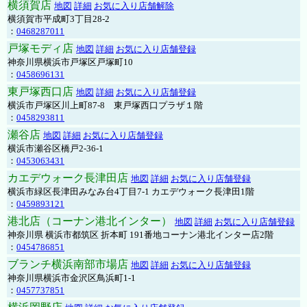
横須賀店
地図
詳細
お気に入り店舗解除
横須賀市平成町3丁目28-2
：
0468287011
戸塚モディ店
地図
詳細
お気に入り店舗登録
神奈川県横浜市戸塚区戸塚町10
：
0458696131
東戸塚西口店
地図
詳細
お気に入り店舗登録
横浜市戸塚区川上町87-8 東戸塚西口プラザ１階
：
0458293811
瀬谷店
地図
詳細
お気に入り店舗登録
横浜市瀬谷区橋戸2-36-1
：
0453063431
カエデウォーク長津田店
地図
詳細
お気に入り店舗登録
横浜市緑区長津田みなみ台4丁目7-1 カエデウォーク長津田1階
：
0459893121
港北店（コーナン港北インター）
地図
詳細
お気に入り店舗登録
神奈川県 横浜市都筑区 折本町 191番地コーナン港北インター店2階
：
0454786851
ブランチ横浜南部市場店
地図
詳細
お気に入り店舗登録
神奈川県横浜市金沢区鳥浜町1-1
：
0457737851