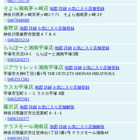
：
0427755770
そよら湘南茅ヶ崎店
地図
詳細
お気に入り店舗登録
神奈川県茅ヶ崎市茅ヶ崎2‐7‐71 そよら湘南茅ヶ崎３F
：
0467846080
秦野店
地図
詳細
お気に入り店舗登録
神奈川県秦野市曽屋４７８４
：
0463831214
ららぽーと湘南平塚店
地図
詳細
お気に入り店舗登録
平塚市天沼10-1 ららぽーと湘南平塚3階
：
0463204371
ジアウトレット湘南平塚店
地図
詳細
お気に入り店舗登録
平塚市大神8丁目1番1号 THE OUTLETS SHONAN HIRATSUKA
：
0463511581
ラスカ平塚店
地図
詳細
お気に入り店舗登録
平塚市宝町１－１ ラスカ平塚 4階
：
0463205581
藤沢店
地図
詳細
お気に入り店舗解除
神奈川県藤沢市辻堂新町４-１-１
：
0466316377
テラスモール湘南店
地図
詳細
お気に入り店舗解除
神奈川県藤沢市辻堂神台1丁目3番1号 テラスモール湘南4F
：
0466381251