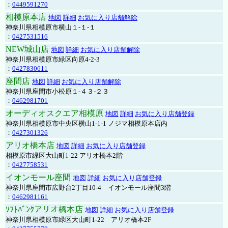
：
0449591270
相模原本店
地図
詳細
お気に入り店舗解除
神奈川県相模原市横山１-１-１
：
0427531516
NEW城山店
地図
詳細
お気に入り店舗解除
神奈川県相模原市緑区向原4-2-3
：
0427830611
座間店
地図
詳細
お気に入り店舗解除
神奈川県座間市小松原１-４３-２３
：
0462981701
オーディオスクエア相模原
地図
詳細
お気に入り店舗登録
神奈川県相模原市中央区横山1-1-1 ノジマ相模原本店内
：
0427301326
アリオ橋本店
地図
詳細
お気に入り店舗登録
相模原市緑区大山町1-22 アリオ橋本2階
：
0427758531
イオンモール座間
地図
詳細
お気に入り店舗登録
神奈川県座間市広野台2丁目10-4 イオンモール座間3階
：
0462981161
ｿﾌﾄﾊﾞﾝｸアリオ橋本店
地図
詳細
お気に入り店舗登録
神奈川県相模原市緑区大山町1-22 アリオ橋本2F