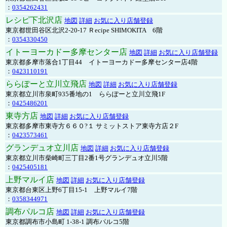
：
0354262431
レシピ下北沢店
地図
詳細
お気に入り店舗登録
東京都世田谷区北沢2-20-17 Ｒecipe SHIMOKITA 6階
：
0354330450
イトーヨーカドー多摩センター店
地図
詳細
お気に入り店舗登録
東京都多摩市落合1丁目44 イトーヨーカドー多摩センター店4階
：
0423110191
ららぽーと立川立飛店
地図
詳細
お気に入り店舗登録
東京都立川市泉町935番地の1 ららぽーと立川立飛1F
：
0425486201
東寺方店
地図
詳細
お気に入り店舗登録
東京都多摩市東寺方６６０?１ サミットストア東寺方店２F
：
0423573461
グランデュオ立川店
地図
詳細
お気に入り店舗登録
東京都立川市柴崎町三丁目2番1号グランデュオ立川5階
：
0425405181
上野マルイ店
地図
詳細
お気に入り店舗登録
東京都台東区上野6丁目15-1 上野マルイ7階
：
0358344971
調布パルコ店
地図
詳細
お気に入り店舗登録
東京都調布市小島町 1-38-1 調布パルコ5階