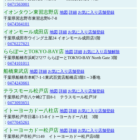
：
0471563001
イオンタウン東習志野店
地図
詳細
お気に入り店舗登録
千葉県習志野市東習志野6-7-8
：
0474564101
イオンモール成田店
地図
詳細
お気に入り店舗登録
千葉県成田市ウイング土屋24 イオンモール成田店1階
：
0476227621
ららぽーとTOKYO-BAY店
地図
詳細
お気に入り店舗解除
千葉県船橋市浜町2?2?7 ららぽーとTOKYO-BAY North Gate 3階
：
0474101011
船橋東武店
地図
詳細
お気に入り店舗登録
千葉県船橋市本町7-1-1東武百貨店船橋店3階1～3番地
：
0474243661
テラスモール松戸店
地図
詳細
お気に入り店舗登録
千葉県松戸市八ケ崎2丁目8-1 テラスモール松戸3F
：
0473093651
イトーヨーカドー八柱店
地図
詳細
お気に入り店舗登録
千葉県松戸市日暮1-15-8イトーヨーカドー八柱 3階
：
0477045261
イトーヨーカドー松戸店
地図
詳細
お気に入り店舗登録
千葉県松戸市松戸1149 イトーヨーカドー松戸店6階