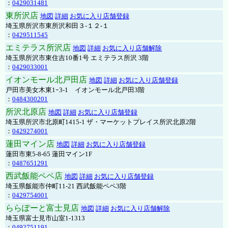
：
0429031481
東所沢店
地図
詳細
お気に入り店舗登録
埼玉県所沢市東所沢和田３-１２-１
：
0429511545
エミテラス所沢店
地図
詳細
お気に入り店舗解除
埼玉県所沢市東住吉10番1号 エミテラス所沢 3階
：
0429033001
イオンモール北戸田店
地図
詳細
お気に入り店舗登録
戸田市美女木東1ｰ3‐1 イオンモール北戸田3階
：
0484300201
所沢北原店
地図
詳細
お気に入り店舗登録
埼玉県所沢市北原町1415-1 ザ・マーケットプレイス所沢北原2階
：
0429274001
蓮田マイン店
地図
詳細
お気に入り店舗登録
蓮田市東5-8-65 蓮田マイン1F
：
0487651291
西武飯能ペペ店
地図
詳細
お気に入り店舗登録
埼玉県飯能市仲町11-21 西武飯能ペペ3階
：
0429754001
ららぽーと富士見店
地図
詳細
お気に入り店舗解除
埼玉県富士見市山室1-1313
：
0492751191