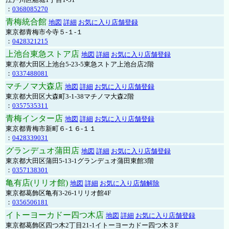
：
0368085270
青梅統合館
地図
詳細
お気に入り店舗登録
東京都青梅市今寺５-１-１
：
0428321215
上池台東急ストア店
地図
詳細
お気に入り店舗登録
東京都大田区上池台5-23-5東急ストア上池台店2階
：
0337488081
マチノマ大森店
地図
詳細
お気に入り店舗登録
東京都大田区大森町3-1-38マチノマ大森2階
：
0357535311
青梅インター店
地図
詳細
お気に入り店舗登録
東京都青梅市新町６-１６-１１
：
0428339031
グランデュオ蒲田店
地図
詳細
お気に入り店舗登録
東京都大田区蒲田5-13-1グランデュオ蒲田東館3階
：
0357138301
亀有店(リリオ館)
地図
詳細
お気に入り店舗解除
東京都葛飾区亀有3-26-1リリオ館4F
：
0356506181
イトーヨーカドー四つ木店
地図
詳細
お気に入り店舗登録
東京都葛飾区四つ木2丁目21-1イトーヨーカドー四つ木３F