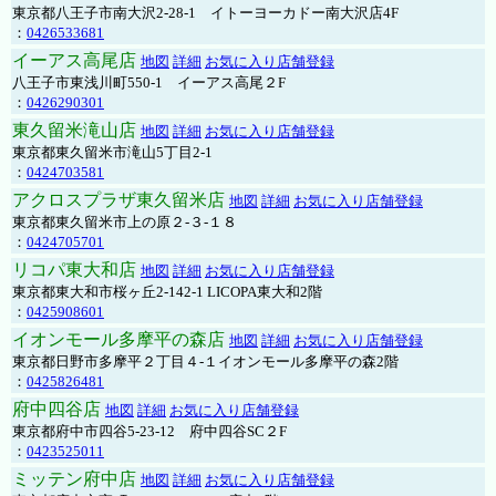
東京都八王子市南大沢2-28-1 イトーヨーカドー南大沢店4F
：
0426533681
イーアス高尾店
地図
詳細
お気に入り店舗登録
八王子市東浅川町550-1 イーアス高尾２F
：
0426290301
東久留米滝山店
地図
詳細
お気に入り店舗登録
東京都東久留米市滝山5丁目2-1
：
0424703581
アクロスプラザ東久留米店
地図
詳細
お気に入り店舗登録
東京都東久留米市上の原２-３-１８
：
0424705701
リコパ東大和店
地図
詳細
お気に入り店舗登録
東京都東大和市桜ヶ丘2-142-1 LICOPA東大和2階
：
0425908601
イオンモール多摩平の森店
地図
詳細
お気に入り店舗登録
東京都日野市多摩平２丁目４-１イオンモール多摩平の森2階
：
0425826481
府中四谷店
地図
詳細
お気に入り店舗登録
東京都府中市四谷5-23-12 府中四谷SC２F
：
0423525011
ミッテン府中店
地図
詳細
お気に入り店舗登録