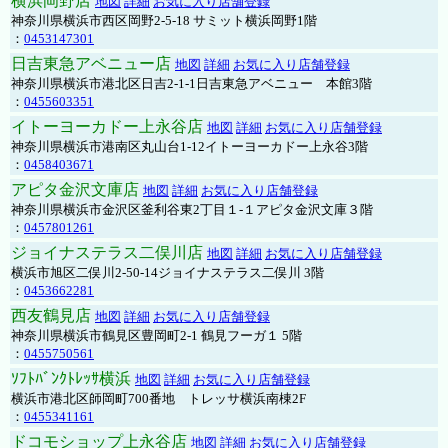
横浜岡野店
地図
詳細
お気に入り店舗登録
神奈川県横浜市西区岡野2-5-18 サミット横浜岡野1階
：
0453147301
日吉東急アベニュー店
地図
詳細
お気に入り店舗登録
神奈川県横浜市港北区日吉2-1-1日吉東急アベニュー 本館3階
：
0455603351
イトーヨーカドー上永谷店
地図
詳細
お気に入り店舗登録
神奈川県横浜市港南区丸山台1-12イトーヨーカドー上永谷3階
：
0458403671
アピタ金沢文庫店
地図
詳細
お気に入り店舗登録
神奈川県横浜市金沢区釜利谷東2丁目１-１アピタ金沢文庫３階
：
0457801261
ジョイナステラス二俣川店
地図
詳細
お気に入り店舗登録
横浜市旭区二俣川2-50-14ジョイナステラス二俣川 3階
：
0453662281
西友鶴見店
地図
詳細
お気に入り店舗登録
神奈川県横浜市鶴見区豊岡町2-1 鶴見フーガ１ 5階
：
0455750561
ｿﾌﾄﾊﾞﾝｸﾄﾚｯｻ横浜
地図
詳細
お気に入り店舗登録
横浜市港北区師岡町700番地 トレッサ横浜南棟2F
：
0455341161
ドコモショップ上永谷店
地図
詳細
お気に入り店舗登録