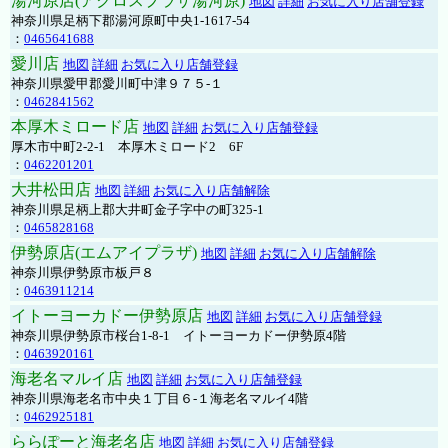
湯河原店(アクロスプラザ湯河原)
地図
詳細
お気に入り店舗登録
神奈川県足柄下郡湯河原町中央1-1617-54
：
0465641688
愛川店
地図
詳細
お気に入り店舗登録
神奈川県愛甲郡愛川町中津９７５-１
：
0462841562
本厚木ミロード店
地図
詳細
お気に入り店舗登録
厚木市中町2-2-1 本厚木ミロード2 6F
：
0462201201
大井松田店
地図
詳細
お気に入り店舗解除
神奈川県足柄上郡大井町金子字中の町325-1
：
0465828168
伊勢原店(エムアイプラザ)
地図
詳細
お気に入り店舗解除
神奈川県伊勢原市板戸８
：
0463911214
イトーヨーカドー伊勢原店
地図
詳細
お気に入り店舗登録
神奈川県伊勢原市桜台1-8-1 イトーヨーカドー伊勢原4階
：
0463920161
海老名マルイ店
地図
詳細
お気に入り店舗登録
神奈川県海老名市中央１丁目６-１海老名マルイ4階
：
0462925181
ららぽーと海老名店
地図
詳細
お気に入り店舗登録