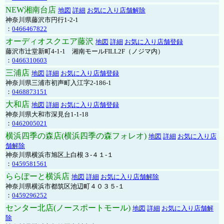
NEW湘南台店
地図
詳細
お気に入り店舗解除
神奈川県藤沢市円行1-2-1
：
0466467822
オーディオスクエア藤沢
地図
詳細
お気に入り店舗登録
藤沢市辻堂新町4-1-1 湘南モールFILL2F（ノジマ内）
：
0466310603
三浦店
地図
詳細
お気に入り店舗登録
神奈川県三浦市初声町入江字2-186-1
：
0468873151
大和店
地図
詳細
お気に入り店舗登録
神奈川県大和市深見台1-1-18
：
0462005021
横浜四季の森店(横浜四季の森フォレオ)
地図
詳細
お気に入り店
舗解除
神奈川県横浜市旭区上白根３-４１-１
：
0459581561
ららぽーと横浜店
地図
詳細
お気に入り店舗解除
神奈川県横浜市都筑区池辺町４０３５-１
：
0459296252
センター北店(ノースポートモール)
地図
詳細
お気に入り店舗解
除