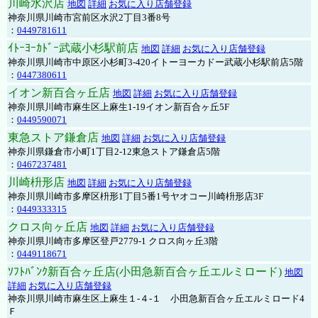
川崎水沢店
地図
詳細
お気に入り店舗登録
神奈川県川崎市宮前区水沢2丁目3番8号
：
0449781611
ｲﾄｰﾖｰｶﾄﾞｰ武蔵小杉駅前店
地図
詳細
お気に入り店舗登録
神奈川県川崎市中原区小杉町3-420イトーヨーカドー武蔵小杉駅前店5階
：
0447380611
イオン新百合ヶ丘店
地図
詳細
お気に入り店舗登録
神奈川県川崎市麻生区上麻生1-19イオン新百合ヶ丘5F
：
0449590071
東急ストア鎌倉店
地図
詳細
お気に入り店舗登録
神奈川県鎌倉市小町1丁目2-12東急ストア鎌倉店5階
：
0467237481
川崎枡形店
地図
詳細
お気に入り店舗登録
神奈川県川崎市多摩区枡形1丁目5番1号ヤオコー川崎枡形店3F
：
0449333315
クロス向ヶ丘店
地図
詳細
お気に入り店舗登録
神奈川県川崎市多摩区登戸2779-1 クロス向ヶ丘3階
：
0449118671
ｿﾌﾄﾊﾞﾝｸ新百合ヶ丘店(小田急新百合ヶ丘エルミロード)
地図
詳細
お気に入り店舗登録
神奈川県川崎市麻生区上麻生１-４-１ 小田急新百合ヶ丘エルミロード4
Ｆ