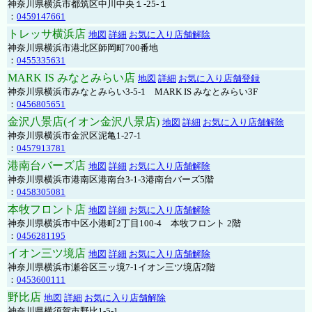
神奈川県横浜市都筑区中川中央１-25-１
：
0459147661
トレッサ横浜店
地図
詳細
お気に入り店舗解除
神奈川県横浜市港北区師岡町700番地
：
0455335631
MARK IS みなとみらい店
地図
詳細
お気に入り店舗登録
神奈川県横浜市みなとみらい3-5-1 MARK IS みなとみらい3F
：
0456805651
金沢八景店(イオン金沢八景店)
地図
詳細
お気に入り店舗解除
神奈川県横浜市金沢区泥亀1-27-1
：
0457913781
港南台バーズ店
地図
詳細
お気に入り店舗解除
神奈川県横浜市港南区港南台3-1-3港南台バーズ5階
：
0458305081
本牧フロント店
地図
詳細
お気に入り店舗解除
神奈川県横浜市中区小港町2丁目100-4 本牧フロント 2階
：
0456281195
イオン三ツ境店
地図
詳細
お気に入り店舗解除
神奈川県横浜市瀬谷区三ッ境7-1イオン三ツ境店2階
：
0453600111
野比店
地図
詳細
お気に入り店舗解除
神奈川県横須賀市野比1-5-1