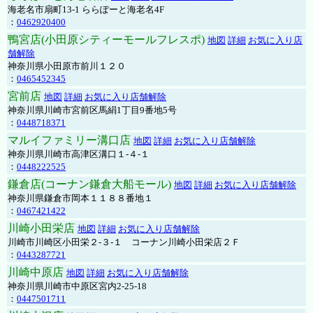
海老名市扇町13-1 ららぽーと海老名4F
：
0462920400
鴨宮店(小田原シティーモールフレスポ)
地図
詳細
お気に入り店
舗解除
神奈川県小田原市前川１２０
：
0465452345
宮前店
地図
詳細
お気に入り店舗解除
神奈川県川崎市宮前区馬絹1丁目9番地5号
：
0448718371
マルイファミリー溝口店
地図
詳細
お気に入り店舗解除
神奈川県川崎市高津区溝口１-４-１
：
0448222525
鎌倉店(コーナン鎌倉大船モール)
地図
詳細
お気に入り店舗解除
神奈川県鎌倉市岡本１１８８番地１
：
0467421422
川崎小田栄店
地図
詳細
お気に入り店舗解除
川崎市川崎区小田栄２‐３‐１ コーナン川崎小田栄店２Ｆ
：
0443287721
川崎中原店
地図
詳細
お気に入り店舗解除
神奈川県川崎市中原区宮内2-25-18
：
0447501711