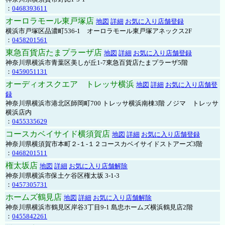
：
0468393611
オーロラモール東戸塚店
地図
詳細
お気に入り店舗登録
横浜市戸塚区品濃町536-1 オーロラモール東戸塚アネックス2F
：
0458201561
東急百貨店たまプラーザ店
地図
詳細
お気に入り店舗登録
神奈川県横浜市青葉区美しが丘1-7東急百貨店たまプラーザ5階
：
0459051131
オーディオスクエア トレッサ横浜
地図
詳細
お気に入り店舗登
録
神奈川県横浜市港北区師岡町700 トレッサ横浜南棟3階 ノジマ トレッサ
横浜店内
：
0455335629
コースカベイサイド横須賀店
地図
詳細
お気に入り店舗登録
神奈川県横須賀市本町２-１-１２コースカベイサイドストアーズ3階
：
0468201511
権太坂店
地図
詳細
お気に入り店舗解除
神奈川県横浜市保土ケ谷区権太坂 3-1-3
：
0457305731
ホームズ鶴見店
地図
詳細
お気に入り店舗解除
神奈川県横浜市鶴見区岸谷3丁目9-1 島忠ホームズ横浜鶴見店2階
：
0455842261