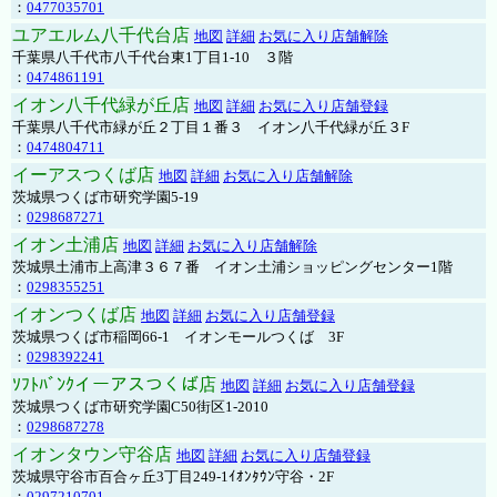
：
0477035701
ユアエルム八千代台店
地図
詳細
お気に入り店舗解除
千葉県八千代市八千代台東1丁目1-10 ３階
：
0474861191
イオン八千代緑が丘店
地図
詳細
お気に入り店舗登録
千葉県八千代市緑が丘２丁目１番３ イオン八千代緑が丘３F
：
0474804711
イーアスつくば店
地図
詳細
お気に入り店舗解除
茨城県つくば市研究学園5-19
：
0298687271
イオン土浦店
地図
詳細
お気に入り店舗解除
茨城県土浦市上高津３６７番 イオン土浦ショッピングセンター1階
：
0298355251
イオンつくば店
地図
詳細
お気に入り店舗登録
茨城県つくば市稲岡66-1 イオンモールつくば 3F
：
0298392241
ｿﾌﾄﾊﾞﾝｸイーアスつくば店
地図
詳細
お気に入り店舗登録
茨城県つくば市研究学園C50街区1-2010
：
0298687278
イオンタウン守谷店
地図
詳細
お気に入り店舗登録
茨城県守谷市百合ヶ丘3丁目249-1ｲｵﾝﾀｳﾝ守谷・2F
：
0297210701