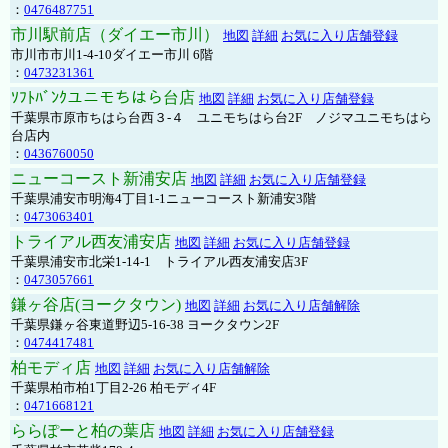
：
0476487751
市川駅前店（ダイエー市川）
地図
詳細
お気に入り店舗登録
市川市市川1-4-10ダイエー市川 6階
：
0473231361
ｿﾌﾄﾊﾞﾝｸユニモちはら台店
地図
詳細
お気に入り店舗登録
千葉県市原市ちはら台西３-４ ユニモちはら台2F ノジマユニモちはら
台店内
：
0436760050
ニューコースト新浦安店
地図
詳細
お気に入り店舗登録
千葉県浦安市明海4丁目1-1ニューコースト新浦安3階
：
0473063401
トライアル西友浦安店
地図
詳細
お気に入り店舗登録
千葉県浦安市北栄1-14-1 トライアル西友浦安店3F
：
0473057661
鎌ヶ谷店(ヨークタウン)
地図
詳細
お気に入り店舗解除
千葉県鎌ヶ谷東道野辺5-16-38 ヨークタウン2F
：
0474417481
柏モディ店
地図
詳細
お気に入り店舗解除
千葉県柏市柏1丁目2-26 柏モディ4F
：
0471668121
ららぽーと柏の葉店
地図
詳細
お気に入り店舗登録