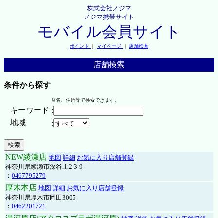
株式会社ノジマ
ノジマ携帯サイト
モバイル会員サイト
ポイント
｜
マイページ
｜
店舗検索
店舗検索
条件から探す
店名、住所等で検索できます。
キーワード
:
地域
:
NEW綾瀬店
地図
詳細
お気に入り店舗登録
神奈川県綾瀬市深谷上2-3-9
：
0467795279
厚木本店
地図
詳細
お気に入り店舗登録
神奈川県厚木市岡田3005
：
0462201721