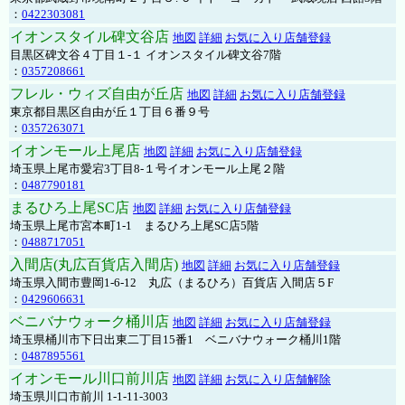
：
0422303081
イオンスタイル碑文谷店
地図
詳細
お気に入り店舗登録
目黒区碑文谷４丁目１-１ イオンスタイル碑文谷7階
：
0357208661
フレル・ウィズ自由が丘店
地図
詳細
お気に入り店舗登録
東京都目黒区自由が丘１丁目６番９号
：
0357263071
イオンモール上尾店
地図
詳細
お気に入り店舗登録
埼玉県上尾市愛宕3丁目8-１号イオンモール上尾２階
：
0487790181
まるひろ上尾SC店
地図
詳細
お気に入り店舗登録
埼玉県上尾市宮本町1-1 まるひろ上尾SC店5階
：
0488717051
入間店(丸広百貨店入間店)
地図
詳細
お気に入り店舗登録
埼玉県入間市豊岡1-6-12 丸広（まるひろ）百貨店 入間店５F
：
0429606631
ベニバナウォーク桶川店
地図
詳細
お気に入り店舗登録
埼玉県桶川市下日出東二丁目15番1 ベニバナウォーク桶川1階
：
0487895561
イオンモール川口前川店
地図
詳細
お気に入り店舗解除
埼玉県川口市前川 1-1-11-3003