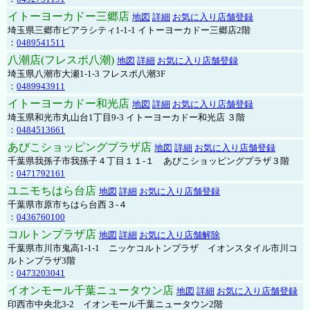
イトーヨーカドー三郷店
地図
詳細
お気に入り店舗登録
埼玉県三郷市ピアラシティ1-1-1 イトーヨーカドー三郷店2階
：
0489541511
八潮店(フレスポ八潮)
地図
詳細
お気に入り店舗登録
埼玉県八潮市大瀬1-1-3 フレスポ八潮3F
：
0489943911
イトーヨーカドー和光店
地図
詳細
お気に入り店舗登録
埼玉県和光市丸山台1丁目9-3 イトーヨーカドー和光店 ３階
：
0484513661
あびこショッピングプラザ店
地図
詳細
お気に入り店舗登録
千葉県我孫子市我孫子４丁目１１-１ あびこショッピングプラザ３階
：
0471792161
ユニモちはら台店
地図
詳細
お気に入り店舗登録
千葉県市原市ちはら台西３-４
：
0436760100
コルトンプラザ店
地図
詳細
お気に入り店舗解除
千葉県市川市鬼高1-1-1 ニッケコルトンプラザ イオンスタイル市川コ
ルトンプラザ3階
：
0473203041
イオンモール千葉ニュータウン店
地図
詳細
お気に入り店舗登録
印西市中央北3-2 イオンモール千葉ニュータウン2階