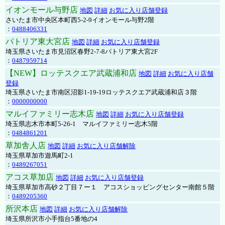
イオンモール与野店
地図
詳細
お気に入り店舗登録
さいたま市中央区本町西5-2-9イオンモール与野2階
：
0488406331
パトリア東大宮店
地図
詳細
お気に入り店舗登録
埼玉県さいたま市見沼区春野2-7-8パトリア東大宮2F
：
0487959714
【NEW】ロッテスクエア武蔵浦和店
地図
詳細
お気に入り店舗
登録
埼玉県さいたま市南区沼影1-19-19ロッテスクエア武蔵浦和店３階
：
0000000000
マルイファミリー志木店
地図
詳細
お気に入り店舗登録
埼玉県志木市本町5-26-1 マルイファミリー志木5階
：
0484861201
草加舎人店
地図
詳細
お気に入り店舗解除
埼玉県草加市遊馬町2-1
：
0489267051
アコス草加店
地図
詳細
お気に入り店舗登録
埼玉県草加市高砂２丁目７ー１ アコスショッピングセンター南館５階
：
0489205360
所沢本店
地図
詳細
お気に入り店舗解除
埼玉県所沢市小手指台5番地の4