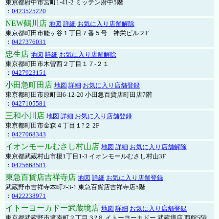
東京都府中市宮町1-41-2 ミッテン府中5階
：
0423525220
NEW鶴川店
地図
詳細
お気に入り店舗解除
東京都町田市能ヶ谷１丁目７番５号 神栄ビル２F
：
0427376031
忠生店
地図
詳細
お気に入り店舗解除
東京都町田市木曽西２丁目１７-２１
：
0427923151
小田急町田店
地図
詳細
お気に入り店舗登録
東京都町田市原町田6-12-20 小田急百貨店町田店7階
：
0427105581
三和小川店
地図
詳細
お気に入り店舗登録
東京都町田市金森４丁目１?２ 2F
：
0427068343
イオンモールむさし村山店
地図
詳細
お気に入り店舗解除
東京都武蔵村山市榎1丁目1-3 イオンモールむさし村山3F
：
0425668581
東急百貨店吉祥寺店
地図
詳細
お気に入り店舗登録
武蔵野市吉祥寺本町2-3-1 東急百貨店吉祥寺店5階
：
0422238971
イトーヨーカドー武蔵境店
地図
詳細
お気に入り店舗登録
東京都武蔵野市境南町２丁目３?６ イトーヨーカドー 武蔵境店 西館5階