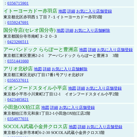
：
0356715901
イトーヨーカドー赤羽店
地図
詳細
お気に入り店舗登録
東京都北区赤羽西１丁目７-１イトーヨーカドー赤羽5階
：
0359247691
国分寺店(セレオ国分寺)
地図
詳細
お気に入り店舗解除
東京都国分寺市南町３-２０-３
：
0423266511
アーバンドック ららぽーと豊洲店
地図
詳細
お気に入り店舗登録
東京都江東区豊洲2-2-1 アーバンドック ららぽーと豊洲３ 3階
：
0351441660
アリオ北砂店
地図
詳細
お気に入り店舗解除
東京都江東区北砂2丁目17番1号アリオ北砂2F
：
0356537611
イオンフードスタイル小平店
地図
詳細
お気に入り店舗登録
東京都小平市小川東町2丁目12-1 イオンフードスタイル小平2階
：
0423485821
小田急OX狛江店
地図
詳細
お気に入り店舗登録
東京都狛江市元和泉1丁目2-1小田急OX狛江店2階
：
0354977031
SOCOLA武蔵小金井クロス店
地図
詳細
お気に入り店舗登録
東京都小金井市本町6-2-30 SOCOLA武蔵小金井クロス3階