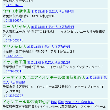
千葉県柏市若柴178-4
：
0471376701
ｲｵﾝﾓｰﾙ木更津店
地図
詳細
お気に入り店舗解除
木更津市築地1番4 ｲｵﾝﾓｰﾙ木更津1F
：
0438306971
ユーカリが丘店
地図
詳細
お気に入り店舗登録
佐倉市西ユーカリが丘6丁目12番地3 イオンタウンユーカリが丘東街
区3階
：
0434603171
アリオ蘇我店
地図
詳細
お気に入り店舗登録
千葉県千葉市中央区川崎町52-7 アリオ蘇我店２F
：
0432082131
イオン銚子店
地図
詳細
お気に入り店舗登録
千葉県銚子市三崎町2丁目2660-1 イオン銚子ショッピングセンター２Ｆ
：
0479303211
オーディオスクエアイオンモール幕張新都心店
地図
詳細
お気
に入り店舗登録
千葉市美浜区豊砂1-6 イオンモール幕張新都心 アクティブモール2Ｆ
（ノジマ内）
：
0433503707
イオンモール幕張新都心店
地図
詳細
お気に入り店舗登録
千葉県千葉市美浜区豊砂1-6イオンモール幕張新都心 アクティブモール