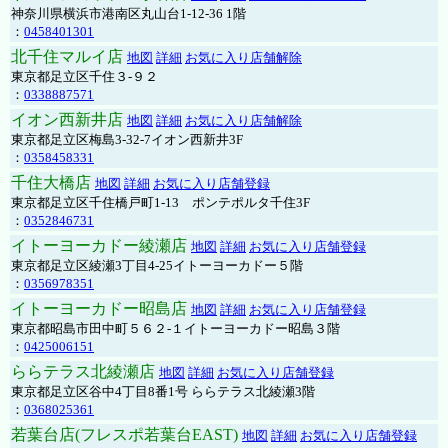
神奈川県横浜市港南区丸山台1-12-36 1階
：
0458401301
北千住マルイ店
地図
詳細
お気に入り店舗解除
東京都足立区千住３-９２
：
0338887571
イオン西新井店
地図
詳細
お気に入り店舗解除
東京都足立区梅島3-32-7イオン西新井3F
：
0358458331
千住大橋店
地図
詳細
お気に入り店舗登録
東京都足立区千住橋戸町1-13 ポンテポルタ千住3F
：
0352846731
イトーヨーカドー綾瀬店
地図
詳細
お気に入り店舗登録
東京都足立区綾瀬3丁目4-25イトーヨーカドー５階
：
0356978351
イトーヨーカドー昭島店
地図
詳細
お気に入り店舗登録
東京都昭島市田中町５６２-１イトーヨーカドー昭島３階
：
0425006151
ららテラス北綾瀬店
地図
詳細
お気に入り店舗登録
東京都足立区谷中4丁目8番1号 ららテラス北綾瀬3階
：
0368025361
若葉台店(フレスポ若葉台EAST)
地図
詳細
お気に入り店舗登録