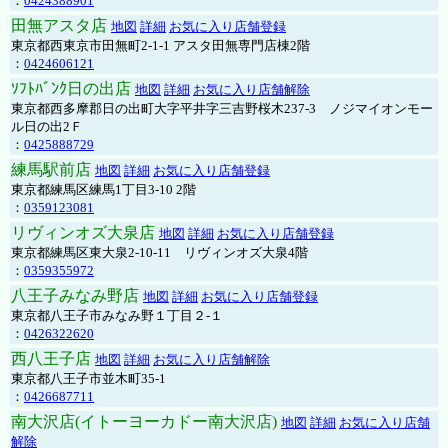
：
0424388901
田無アスタ店
地図
詳細
お気に入り店舗登録
東京都西東京市田無町2-1-1 アスタ田無専門店棟2階
：
0424606121
ｿﾌﾄﾊﾞﾝｸ日の出店
地図
詳細
お気に入り店舗解除
東京都西多摩郡日の出町大字平井字三吉野桜木237-3 ノジマイオンモー
ル日の出2Ｆ
：
0425888729
練馬駅前店
地図
詳細
お気に入り店舗登録
東京都練馬区練馬1丁目3-10 2階
：
0359123081
リヴィンオズ大泉店
地図
詳細
お気に入り店舗登録
東京都練馬区東大泉2-10-11 リヴィンオズ大泉4階
：
0359355972
八王子みなみ野店
地図
詳細
お気に入り店舗登録
東京都八王子市みなみ野１丁目２-１
：
0426322620
西八王子店
地図
詳細
お気に入り店舗解除
東京都八王子市並木町35-1
：
0426687711
南大沢店(イトーヨーカドー南大沢店)
地図
詳細
お気に入り店舗
解除