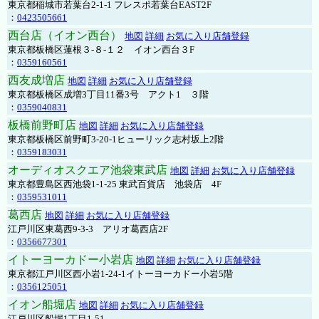
東京都稲城市若葉台2-1-1 フレスポ若葉台EAST2F
：
0423505661
西台店（イオン西台）
地図
詳細
お気に入り店舗登録
東京都板橋区蓮根３-８-１２ イオン西台３F
：
0359160561
西友成増店
地図
詳細
お気に入り店舗登録
東京都板橋区成増3丁目11番3号 アクト1 ３階
：
0359040831
板橋前野町店
地図
詳細
お気に入り店舗登録
東京都板橋区前野町3-20-1ヒューリック志村坂上2階
：
0359183031
オーディオスクエア池袋東武店
地図
詳細
お気に入り店舗登録
東京都豊島区西池袋1-1-25 東武百貨店 池袋店 4F
：
0359531011
葛西店
地図
詳細
お気に入り店舗登録
江戸川区東葛西9-3-3 アリオ葛西店2F
：
0356677301
イトーヨーカドー小岩店
地図
詳細
お気に入り店舗登録
東京都江戸川区西小岩1-24-1イトーヨーカドー小岩5階
：
0356125051
イオン船堀店
地図
詳細
お気に入り店舗登録
江戸川区船堀1丁目1-51