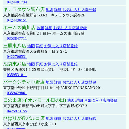
：
0424401734
キテラタウン調布店
地図
詳細
お気に入り店舗登録
東京都調布市菊野台1-33-3 キテラタウン調布2F
：
0424436151
ホームズ仙川店
地図
詳細
お気に入り店舗登録
東京都調布市若葉町2丁目1-7 ホームズ仙川店2階
：
0353847711
三鷹東八店
地図
詳細
お気に入り店舗登録
東京都調布市深大寺東町８丁目３３-１
：
0422706531
池袋東武店
地図
詳細
お気に入り店舗登録
豊島区西池袋1-1-25 東武百貨店 池袋店4F 8～10番地
：
0359531011
パークシティ中野店
地図
詳細
お気に入り店舗登録
東京都中野区中野四丁目14 番1 号 PARKCITY NAKANO 201
：
0359429861
日の出店(イオンモール日の出)
地図
詳細
お気に入り店舗登録
東京都西多摩郡日の出町大字平井字三吉野桜237-3
：
0425973155
ひばりが丘パルコ店
地図
詳細
お気に入り店舗解除
東京都西東京市ひばりが丘1-1-1