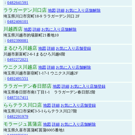
：
0482641591
ララガーデン川口店
地図
詳細
お気に入り店舗解除
埼玉県川口市宮町18-9 ララガーデン川口 2F
：
0482406101
川越西店
地図
詳細
お気に入り店舗解除
埼玉県川越市的場新町21番地10
：
0492390081
まるひろ川越店
地図
詳細
お気に入り店舗登録
川越市新富町2-6-1まるひろ川越6階
：
0492272021
ウニクス川越店
地図
詳細
お気に入り店舗解除
埼玉県川越市新宿町1-17-1 ウニクス川越2F
：
0492491551
ララガーデン春日部店
地図
詳細
お気に入り店舗登録
埼玉県春日部市南1丁目1-1 ララガーデン春日部2階
：
0487317411
ららテラス川口店
地図
詳細
お気に入り店舗登録
埼玉県川口市栄町3-5-1ららテラス川口7階
：
0482291979
モラージュ菖蒲店
地図
詳細
お気に入り店舗解除
埼玉県久喜市菖蒲町菖蒲6005番地1