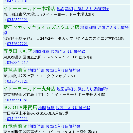
：
0423823181
イトーヨーカドー木場店
地図
詳細
お気に入り店舗登録
東京都江東区木場1-5-30 イトーヨーカドー木場店3階
：
0358578321
新宿タカシマヤタイムズスクエア店
地図
詳細
お気に入り店舗登
録
渋谷区千駄ヶ谷5丁目24番2号 タカシマヤタイムズスクエア本館11階
：
0353627221
五反田TOC店
地図
詳細
お気に入り店舗登録
東京都品川区西五反田 ７－２２－１７ TOCビル3階
：
0363846612
荻窪駅前店
地図
詳細
お気に入り店舗登録
東京都杉並区上萩1-9-1 タウンセブン６F
：
0353475121
イトーヨーカドー曳舟店
地図
詳細
お気に入り店舗解除
東京都墨田区京島１丁目２-１イトーヨーカドー曳舟店４階
：
0356551051
SOCOLA用賀店
地図
詳細
お気に入り店舗登録
世田谷区上用賀6-6-6 SOCOLA用賀3階
：
0354265021
経堂駅前店
地図
詳細
お気に入り店舗登録
東京都世田谷区宮坂2-19-5ピーコックストア経堂店B1F