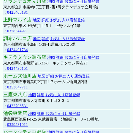
グランデュオ立川店
地図
詳細
お気に入り店舗登録
東京都立川市柴崎町三丁目2番1号グランデュオ立川5階
：
0425405181
上野マルイ店
地図
詳細
お気に入り店舗登録
東京都台東区上野6丁目15-1 上野マルイ7階
：
0358344971
調布パルコ店
地図
詳細
お気に入り店舗登録
東京都調布市小島町 1-38-1 調布パルコ5階
：
0424401734
キテラタウン調布店
地図
詳細
お気に入り店舗登録
東京都調布市菊野台1-33-3 キテラタウン調布2F
：
0424436151
ホームズ仙川店
地図
詳細
お気に入り店舗登録
東京都調布市若葉町2丁目1-7 ホームズ仙川店2階
：
0353847711
三鷹東八店
地図
詳細
お気に入り店舗登録
東京都調布市深大寺東町８丁目３３-１
：
0422706531
池袋東武店
地図
詳細
お気に入り店舗登録
豊島区西池袋1-1-25 東武百貨店 池袋店4F 8～10番地
：
0359531011
パークシティ中野店
地図
詳細
お気に入り店舗登録