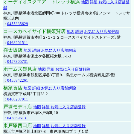
オーディオスクエア トレッサ横浜
地図
詳細
お気に入り店舗登
録
神奈川県横浜市港北区師岡町700 トレッサ横浜南棟3階 ノジマ トレッサ
横浜店内
：
0455335629
コースカベイサイド横須賀店
地図
詳細
お気に入り店舗登録
神奈川県横須賀市本町２-１-１２コースカベイサイドストアーズ3階
：
0468201511
権太坂店
地図
詳細
お気に入り店舗解除
神奈川県横浜市保土ケ谷区権太坂 3-1-3
：
0457305731
ホームズ鶴見店
地図
詳細
お気に入り店舗解除
神奈川県横浜市鶴見区岸谷3丁目9-1 島忠ホームズ横浜鶴見店2階
：
0455842261
横須賀店
地図
詳細
お気に入り店舗解除
横須賀市平成町3丁目28-2
：
0468287011
戸塚モディ店
地図
詳細
お気に入り店舗登録
神奈川県横浜市戸塚区戸塚町10
：
0458696131
東戸塚西口店
地図
詳細
お気に入り店舗登録
横浜市戸塚区川上町87-8 東戸塚西口プラザ１階