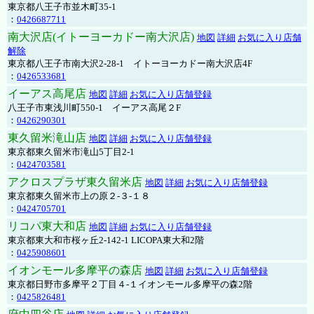
東京都八王子市並木町35-1
：
0426687711
南大沢店(イトーヨーカドー南大沢店)
地図
詳細
お気に入り店舗
解除
東京都八王子市南大沢2-28-1 イトーヨーカドー南大沢店4F
：
0426533681
イーアス高尾店
地図
詳細
お気に入り店舗登録
八王子市東浅川町550-1 イーアス高尾２F
：
0426290301
東久留米滝山店
地図
詳細
お気に入り店舗登録
東京都東久留米市滝山5丁目2-1
：
0424703581
アクロスプラザ東久留米店
地図
詳細
お気に入り店舗登録
東京都東久留米市上の原２-３-１８
：
0424705701
リコパ東大和店
地図
詳細
お気に入り店舗登録
東京都東大和市桜ヶ丘2-142-1 LICOPA東大和2階
：
0425908601
イオンモール多摩平の森店
地図
詳細
お気に入り店舗登録
東京都日野市多摩平２丁目４-１イオンモール多摩平の森2階
：
0425826481