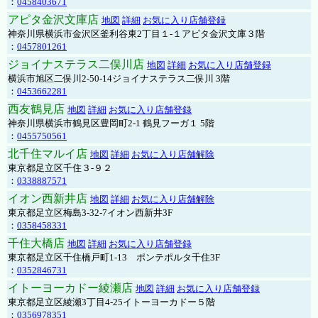
：
0458403671
アピタ金沢文庫店
地図
詳細
お気に入り店舗登録
神奈川県横浜市金沢区釜利谷東2丁目１-１アピタ金沢文庫３階
：
0457801261
ジョイナステラス二俣川店
地図
詳細
お気に入り店舗登録
横浜市旭区二俣川2-50-14ジョイナステラス二俣川 3階
：
0453662281
西友鶴見店
地図
詳細
お気に入り店舗登録
神奈川県横浜市鶴見区豊岡町2-1 鶴見フーガ１ 5階
：
0455750561
北千住マルイ店
地図
詳細
お気に入り店舗解除
東京都足立区千住３-９２
：
0338887571
イオン西新井店
地図
詳細
お気に入り店舗解除
東京都足立区梅島3-32-7イオン西新井3F
：
0358458331
千住大橋店
地図
詳細
お気に入り店舗登録
東京都足立区千住橋戸町1-13 ポンテポルタ千住3F
：
0352846731
イトーヨーカドー綾瀬店
地図
詳細
お気に入り店舗登録
東京都足立区綾瀬3丁目4-25イトーヨーカドー５階
：
0356978351