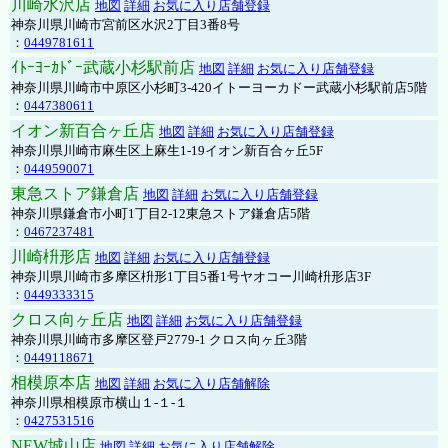
川崎水沢店
地図
詳細
お気に入り店舗登録
神奈川県川崎市宮前区水沢2丁目3番8号
：
0449781611
ｲﾄｰﾖｰｶﾄﾞｰ武蔵小杉駅前店
地図
詳細
お気に入り店舗登録
神奈川県川崎市中原区小杉町3-420イトーヨーカドー武蔵小杉駅前店5階
：
0447380611
イオン新百合ヶ丘店
地図
詳細
お気に入り店舗登録
神奈川県川崎市麻生区上麻生1-19イオン新百合ヶ丘5F
：
0449590071
東急ストア鎌倉店
地図
詳細
お気に入り店舗登録
神奈川県鎌倉市小町1丁目2-12東急ストア鎌倉店5階
：
0467237481
川崎枡形店
地図
詳細
お気に入り店舗登録
神奈川県川崎市多摩区枡形1丁目5番1号ヤオコー川崎枡形店3F
：
0449333315
クロス向ヶ丘店
地図
詳細
お気に入り店舗登録
神奈川県川崎市多摩区登戸2779-1 クロス向ヶ丘3階
：
0449118671
相模原本店
地図
詳細
お気に入り店舗解除
神奈川県相模原市横山１-１-１
：
0427531516
NEW城山店
地図
詳細
お気に入り店舗解除