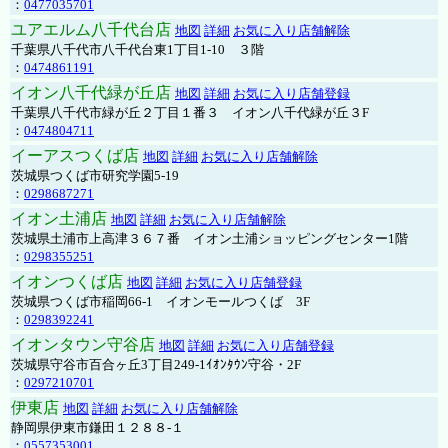
：
0477035701
ユアエルム八千代台店
地図
詳細
お気に入り店舗解除
千葉県八千代市八千代台東1丁目1-10 ３階
：
0474861191
イオン八千代緑が丘店
地図
詳細
お気に入り店舗登録
千葉県八千代市緑が丘２丁目１番３ イオン八千代緑が丘３F
：
0474804711
イーアスつくば店
地図
詳細
お気に入り店舗解除
茨城県つくば市研究学園5-19
：
0298687271
イオン土浦店
地図
詳細
お気に入り店舗解除
茨城県土浦市上高津３６７番 イオン土浦ショッピングセンター1階
：
0298355251
イオンつくば店
地図
詳細
お気に入り店舗登録
茨城県つくば市稲岡66-1 イオンモールつくば 3F
：
0298392241
イオンタウン守谷店
地図
詳細
お気に入り店舗登録
茨城県守谷市百合ヶ丘3丁目249-1ｲｵﾝﾀｳﾝ守谷・2F
：
0297210701
伊東店
地図
詳細
お気に入り店舗解除
静岡県伊東市鎌田１２８８-１
：
0557353001