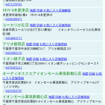
千葉県柏市若柴178-4
：
0471376701
ｲｵﾝﾓｰﾙ木更津店
地図
詳細
お気に入り店舗解除
木更津市築地1番4 ｲｵﾝﾓｰﾙ木更津1F
：
0438306971
ユーカリが丘店
地図
詳細
お気に入り店舗登録
佐倉市西ユーカリが丘6丁目12番地3 イオンタウンユーカリが丘東街
区3階
：
0434603171
アリオ蘇我店
地図
詳細
お気に入り店舗登録
千葉県千葉市中央区川崎町52-7 アリオ蘇我店２F
：
0432082131
イオン銚子店
地図
詳細
お気に入り店舗登録
千葉県銚子市三崎町2丁目2660-1 イオン銚子ショッピングセンター２Ｆ
：
0479303211
オーディオスクエアイオンモール幕張新都心店
地図
詳細
お気
に入り店舗登録
千葉市美浜区豊砂1-6 イオンモール幕張新都心 アクティブモール2Ｆ
（ノジマ内）
：
0433503707
イオンモール幕張新都心店
地図
詳細
お気に入り店舗登録
千葉県千葉市美浜区豊砂1-6イオンモール幕張新都心 アクティブモール