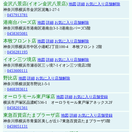
金沢八景店(イオン金沢八景店)
地図
詳細
お気に入り店舗解除
神奈川県横浜市金沢区泥亀1-27-1
：
0457913781
港南台バーズ店
地図
詳細
お気に入り店舗解除
神奈川県横浜市港南区港南台3-1-3港南台バーズ5階
：
0458305081
本牧フロント店
地図
詳細
お気に入り店舗解除
神奈川県横浜市中区小港町2丁目100-4 本牧フロント 2階
：
0456281195
イオン三ツ境店
地図
詳細
お気に入り店舗解除
神奈川県横浜市瀬谷区三ッ境7-1イオン三ツ境店2階
：
0453600111
野比店
地図
詳細
お気に入り店舗解除
神奈川県横須賀市野比1-5-1
：
0468393611
オーロラモール東戸塚店
地図
詳細
お気に入り店舗登録
横浜市戸塚区品濃町536-1 オーロラモール東戸塚アネックス2F
：
0458201561
東急百貨店たまプラーザ店
地図
詳細
お気に入り店舗登録
神奈川県横浜市青葉区美しが丘1-7東急百貨店たまプラーザ5階
：
0459051131