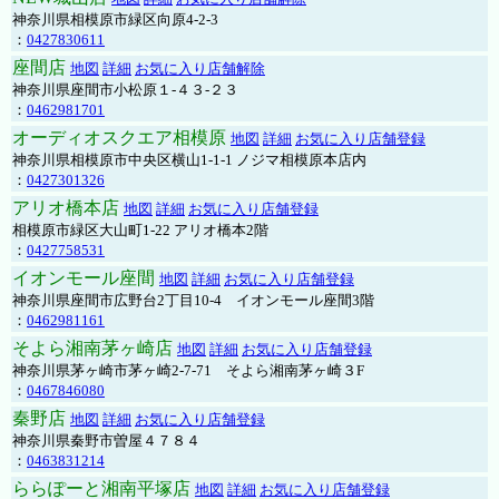
神奈川県相模原市緑区向原4-2-3
：
0427830611
座間店
地図
詳細
お気に入り店舗解除
神奈川県座間市小松原１-４３-２３
：
0462981701
オーディオスクエア相模原
地図
詳細
お気に入り店舗登録
神奈川県相模原市中央区横山1-1-1 ノジマ相模原本店内
：
0427301326
アリオ橋本店
地図
詳細
お気に入り店舗登録
相模原市緑区大山町1-22 アリオ橋本2階
：
0427758531
イオンモール座間
地図
詳細
お気に入り店舗登録
神奈川県座間市広野台2丁目10-4 イオンモール座間3階
：
0462981161
そよら湘南茅ヶ崎店
地図
詳細
お気に入り店舗登録
神奈川県茅ヶ崎市茅ヶ崎2‐7‐71 そよら湘南茅ヶ崎３F
：
0467846080
秦野店
地図
詳細
お気に入り店舗登録
神奈川県秦野市曽屋４７８４
：
0463831214
ららぽーと湘南平塚店
地図
詳細
お気に入り店舗登録