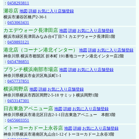
：
0458293811
瀬谷店
地図
詳細
お気に入り店舗登録
横浜市瀬谷区橋戸2-36-1
：
0453063431
カエデウォーク長津田店
地図
詳細
お気に入り店舗登録
横浜市緑区長津田みなみ台4丁目7-1 カエデウォーク長津田1階
：
0459893121
港北店（コーナン港北インター）
地図
詳細
お気に入り店舗登録
神奈川県 横浜市都筑区 折本町 191番地コーナン港北インター店2階
：
0454786851
ブランチ横浜南部市場店
地図
詳細
お気に入り店舗登録
神奈川県横浜市金沢区鳥浜町1-1
：
0457737851
横浜岡野店
地図
詳細
お気に入り店舗登録
神奈川県横浜市西区岡野2-5-18 サミット横浜岡野1階
：
0453147301
日吉東急アベニュー店
地図
詳細
お気に入り店舗登録
神奈川県横浜市港北区日吉2-1-1日吉東急アベニュー 本館3階
：
0455603351
イトーヨーカドー上永谷店
地図
詳細
お気に入り店舗登録
神奈川県横浜市港南区丸山台1-12イトーヨーカドー上永谷3階