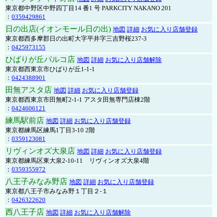
東京都中野区中野四丁目14 番1 号 PARKCITY NAKANO 201
：
0359429861
日の出店(イオンモール日の出)
地図
詳細
お気に入り店舗登録
東京都西多摩郡日の出町大字平井字三吉野桜237-3
：
0425973155
ひばりが丘パルコ店
地図
詳細
お気に入り店舗解除
東京都西東京市ひばりが丘1-1-1
：
0424388901
田無アスタ店
地図
詳細
お気に入り店舗登録
東京都西東京市田無町2-1-1 アスタ田無専門店棟2階
：
0424606121
練馬駅前店
地図
詳細
お気に入り店舗登録
東京都練馬区練馬1丁目3-10 2階
：
0359123081
リヴィンオズ大泉店
地図
詳細
お気に入り店舗登録
東京都練馬区東大泉2-10-11 リヴィンオズ大泉4階
：
0359355972
八王子みなみ野店
地図
詳細
お気に入り店舗登録
東京都八王子市みなみ野１丁目２-１
：
0426322620
西八王子店
地図
詳細
お気に入り店舗解除