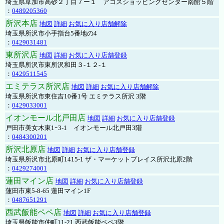
埼玉県草加市高砂２丁目７ー１ アコスショッピングセンター南館５階
：
0489205360
所沢本店
地図
詳細
お気に入り店舗解除
埼玉県所沢市小手指台5番地の4
：
0429031481
東所沢店
地図
詳細
お気に入り店舗登録
埼玉県所沢市東所沢和田３-１２-１
：
0429511545
エミテラス所沢店
地図
詳細
お気に入り店舗解除
埼玉県所沢市東住吉10番1号 エミテラス所沢 3階
：
0429033001
イオンモール北戸田店
地図
詳細
お気に入り店舗登録
戸田市美女木東1ｰ3‐1 イオンモール北戸田3階
：
0484300201
所沢北原店
地図
詳細
お気に入り店舗登録
埼玉県所沢市北原町1415-1 ザ・マーケットプレイス所沢北原2階
：
0429274001
蓮田マイン店
地図
詳細
お気に入り店舗登録
蓮田市東5-8-65 蓮田マイン1F
：
0487651291
西武飯能ペペ店
地図
詳細
お気に入り店舗登録
埼玉県飯能市仲町11-21 西武飯能ペペ3階