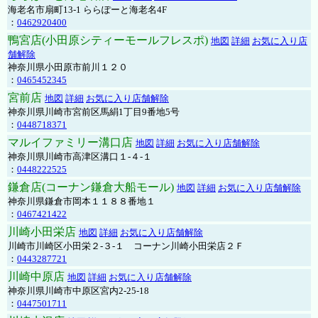
海老名市扇町13-1 ららぽーと海老名4F
：
0462920400
鴨宮店(小田原シティーモールフレスポ)
地図
詳細
お気に入り店
舗解除
神奈川県小田原市前川１２０
：
0465452345
宮前店
地図
詳細
お気に入り店舗解除
神奈川県川崎市宮前区馬絹1丁目9番地5号
：
0448718371
マルイファミリー溝口店
地図
詳細
お気に入り店舗解除
神奈川県川崎市高津区溝口１-４-１
：
0448222525
鎌倉店(コーナン鎌倉大船モール)
地図
詳細
お気に入り店舗解除
神奈川県鎌倉市岡本１１８８番地１
：
0467421422
川崎小田栄店
地図
詳細
お気に入り店舗解除
川崎市川崎区小田栄２‐３‐１ コーナン川崎小田栄店２Ｆ
：
0443287721
川崎中原店
地図
詳細
お気に入り店舗解除
神奈川県川崎市中原区宮内2-25-18
：
0447501711