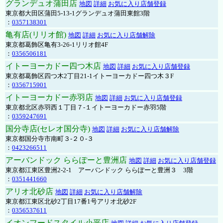
グランデュオ蒲田店
地図
詳細
お気に入り店舗登録
東京都大田区蒲田5-13-1グランデュオ蒲田東館3階
：
0357138301
亀有店(リリオ館)
地図
詳細
お気に入り店舗解除
東京都葛飾区亀有3-26-1リリオ館4F
：
0356506181
イトーヨーカドー四つ木店
地図
詳細
お気に入り店舗登録
東京都葛飾区四つ木2丁目21-1イトーヨーカドー四つ木３F
：
0356715901
イトーヨーカドー赤羽店
地図
詳細
お気に入り店舗登録
東京都北区赤羽西１丁目７-１イトーヨーカドー赤羽5階
：
0359247691
国分寺店(セレオ国分寺)
地図
詳細
お気に入り店舗解除
東京都国分寺市南町３-２０-３
：
0423266511
アーバンドック ららぽーと豊洲店
地図
詳細
お気に入り店舗登録
東京都江東区豊洲2-2-1 アーバンドック ららぽーと豊洲３ 3階
：
0351441660
アリオ北砂店
地図
詳細
お気に入り店舗解除
東京都江東区北砂2丁目17番1号アリオ北砂2F
：
0356537611
イオンフードスタイル小平店