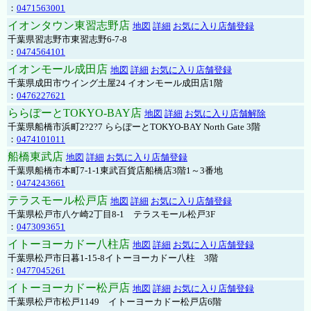
：
0471563001
イオンタウン東習志野店
地図
詳細
お気に入り店舗登録
千葉県習志野市東習志野6-7-8
：
0474564101
イオンモール成田店
地図
詳細
お気に入り店舗登録
千葉県成田市ウイング土屋24 イオンモール成田店1階
：
0476227621
ららぽーとTOKYO-BAY店
地図
詳細
お気に入り店舗解除
千葉県船橋市浜町2?2?7 ららぽーとTOKYO-BAY North Gate 3階
：
0474101011
船橋東武店
地図
詳細
お気に入り店舗登録
千葉県船橋市本町7-1-1東武百貨店船橋店3階1～3番地
：
0474243661
テラスモール松戸店
地図
詳細
お気に入り店舗登録
千葉県松戸市八ケ崎2丁目8-1 テラスモール松戸3F
：
0473093651
イトーヨーカドー八柱店
地図
詳細
お気に入り店舗登録
千葉県松戸市日暮1-15-8イトーヨーカドー八柱 3階
：
0477045261
イトーヨーカドー松戸店
地図
詳細
お気に入り店舗登録
千葉県松戸市松戸1149 イトーヨーカドー松戸店6階