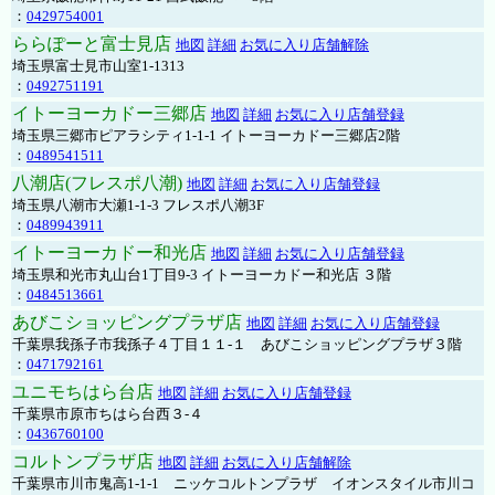
：
0429754001
ららぽーと富士見店
地図
詳細
お気に入り店舗解除
埼玉県富士見市山室1-1313
：
0492751191
イトーヨーカドー三郷店
地図
詳細
お気に入り店舗登録
埼玉県三郷市ピアラシティ1-1-1 イトーヨーカドー三郷店2階
：
0489541511
八潮店(フレスポ八潮)
地図
詳細
お気に入り店舗登録
埼玉県八潮市大瀬1-1-3 フレスポ八潮3F
：
0489943911
イトーヨーカドー和光店
地図
詳細
お気に入り店舗登録
埼玉県和光市丸山台1丁目9-3 イトーヨーカドー和光店 ３階
：
0484513661
あびこショッピングプラザ店
地図
詳細
お気に入り店舗登録
千葉県我孫子市我孫子４丁目１１-１ あびこショッピングプラザ３階
：
0471792161
ユニモちはら台店
地図
詳細
お気に入り店舗登録
千葉県市原市ちはら台西３-４
：
0436760100
コルトンプラザ店
地図
詳細
お気に入り店舗解除
千葉県市川市鬼高1-1-1 ニッケコルトンプラザ イオンスタイル市川コ