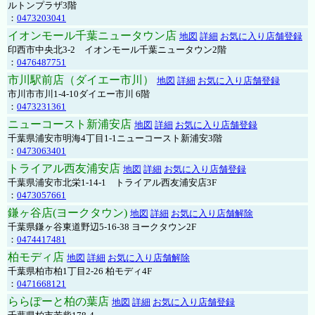
ルトンプラザ3階
：
0473203041
イオンモール千葉ニュータウン店
地図
詳細
お気に入り店舗登録
印西市中央北3-2 イオンモール千葉ニュータウン2階
：
0476487751
市川駅前店（ダイエー市川）
地図
詳細
お気に入り店舗登録
市川市市川1-4-10ダイエー市川 6階
：
0473231361
ニューコースト新浦安店
地図
詳細
お気に入り店舗登録
千葉県浦安市明海4丁目1-1ニューコースト新浦安3階
：
0473063401
トライアル西友浦安店
地図
詳細
お気に入り店舗登録
千葉県浦安市北栄1-14-1 トライアル西友浦安店3F
：
0473057661
鎌ヶ谷店(ヨークタウン)
地図
詳細
お気に入り店舗解除
千葉県鎌ヶ谷東道野辺5-16-38 ヨークタウン2F
：
0474417481
柏モディ店
地図
詳細
お気に入り店舗解除
千葉県柏市柏1丁目2-26 柏モディ4F
：
0471668121
ららぽーと柏の葉店
地図
詳細
お気に入り店舗登録