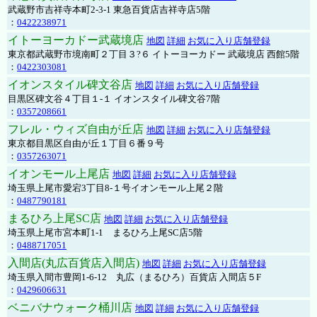
武蔵野市吉祥寺本町2-3-1 東急百貨店吉祥寺店5階
：
0422238971
イトーヨーカドー武蔵境店
地図
詳細
お気に入り店舗登録
東京都武蔵野市境南町２丁目３?６ イトーヨーカドー 武蔵境店 西館5階
：
0422303081
イオンスタイル碑文谷店
地図
詳細
お気に入り店舗登録
目黒区碑文谷４丁目１-１ イオンスタイル碑文谷7階
：
0357208661
フレル・ウィズ自由が丘店
地図
詳細
お気に入り店舗登録
東京都目黒区自由が丘１丁目６番９号
：
0357263071
イオンモール上尾店
地図
詳細
お気に入り店舗登録
埼玉県上尾市愛宕3丁目8-１号イオンモール上尾２階
：
0487790181
まるひろ上尾SC店
地図
詳細
お気に入り店舗登録
埼玉県上尾市宮本町1-1 まるひろ上尾SC店5階
：
0488717051
入間店(丸広百貨店入間店)
地図
詳細
お気に入り店舗登録
埼玉県入間市豊岡1-6-12 丸広（まるひろ）百貨店 入間店５F
：
0429606631
ベニバナウォーク桶川店
地図
詳細
お気に入り店舗登録