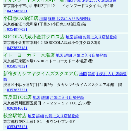
地図
詳細
お気に入り店舗登録
東京都小平市小川東町2丁目12-1 イオンフードスタイル小平2階
：
0423485821
小田急OX狛江店
地図
詳細
お気に入り店舗登録
東京都狛江市元和泉1丁目2-1小田急OX狛江店2階
：
0354977031
SOCOLA武蔵小金井クロス店
地図
詳細
お気に入り店舗登録
東京都小金井市本町6-2-30 SOCOLA武蔵小金井クロス3階
：
0423823181
イトーヨーカドー木場店
地図
詳細
お気に入り店舗登録
東京都江東区木場1-5-30 イトーヨーカドー木場店3階
：
0358578321
新宿タカシマヤタイムズスクエア店
地図
詳細
お気に入り店舗登
録
渋谷区千駄ヶ谷5丁目24番2号 タカシマヤタイムズスクエア本館11階
：
0353627221
五反田TOC店
地図
詳細
お気に入り店舗登録
東京都品川区西五反田 ７－２２－１７ TOCビル3階
：
0363846612
荻窪駅前店
地図
詳細
お気に入り店舗登録
東京都杉並区上萩1-9-1 タウンセブン６F
：
0353475121