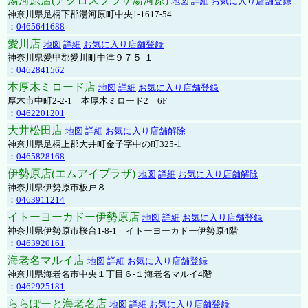
湯河原店(アクロスプラザ湯河原)
地図
詳細
お気に入り店舗登録
神奈川県足柄下郡湯河原町中央1-1617-54
：
0465641688
愛川店
地図
詳細
お気に入り店舗登録
神奈川県愛甲郡愛川町中津９７５-１
：
0462841562
本厚木ミロード店
地図
詳細
お気に入り店舗登録
厚木市中町2-2-1 本厚木ミロード2 6F
：
0462201201
大井松田店
地図
詳細
お気に入り店舗解除
神奈川県足柄上郡大井町金子字中の町325-1
：
0465828168
伊勢原店(エムアイプラザ)
地図
詳細
お気に入り店舗解除
神奈川県伊勢原市板戸８
：
0463911214
イトーヨーカドー伊勢原店
地図
詳細
お気に入り店舗登録
神奈川県伊勢原市桜台1-8-1 イトーヨーカドー伊勢原4階
：
0463920161
海老名マルイ店
地図
詳細
お気に入り店舗登録
神奈川県海老名市中央１丁目６-１海老名マルイ4階
：
0462925181
ららぽーと海老名店
地図
詳細
お気に入り店舗登録