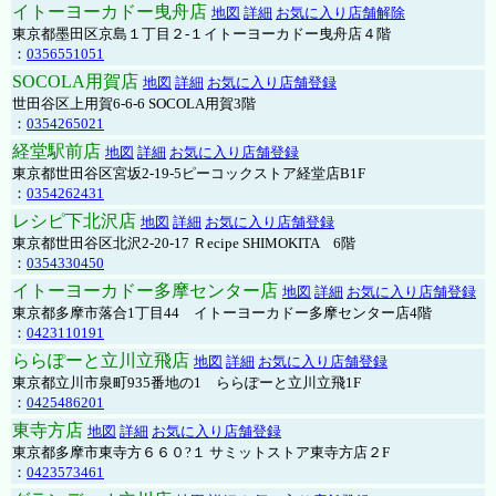
イトーヨーカドー曳舟店
地図
詳細
お気に入り店舗解除
東京都墨田区京島１丁目２-１イトーヨーカドー曳舟店４階
：
0356551051
SOCOLA用賀店
地図
詳細
お気に入り店舗登録
世田谷区上用賀6-6-6 SOCOLA用賀3階
：
0354265021
経堂駅前店
地図
詳細
お気に入り店舗登録
東京都世田谷区宮坂2-19-5ピーコックストア経堂店B1F
：
0354262431
レシピ下北沢店
地図
詳細
お気に入り店舗登録
東京都世田谷区北沢2-20-17 Ｒecipe SHIMOKITA 6階
：
0354330450
イトーヨーカドー多摩センター店
地図
詳細
お気に入り店舗登録
東京都多摩市落合1丁目44 イトーヨーカドー多摩センター店4階
：
0423110191
ららぽーと立川立飛店
地図
詳細
お気に入り店舗登録
東京都立川市泉町935番地の1 ららぽーと立川立飛1F
：
0425486201
東寺方店
地図
詳細
お気に入り店舗登録
東京都多摩市東寺方６６０?１ サミットストア東寺方店２F
：
0423573461