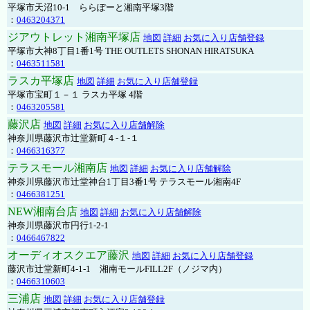
平塚市天沼10-1 ららぽーと湘南平塚3階
：
0463204371
ジアウトレット湘南平塚店
地図
詳細
お気に入り店舗登録
平塚市大神8丁目1番1号 THE OUTLETS SHONAN HIRATSUKA
：
0463511581
ラスカ平塚店
地図
詳細
お気に入り店舗登録
平塚市宝町１－１ ラスカ平塚 4階
：
0463205581
藤沢店
地図
詳細
お気に入り店舗解除
神奈川県藤沢市辻堂新町４-１-１
：
0466316377
テラスモール湘南店
地図
詳細
お気に入り店舗解除
神奈川県藤沢市辻堂神台1丁目3番1号 テラスモール湘南4F
：
0466381251
NEW湘南台店
地図
詳細
お気に入り店舗解除
神奈川県藤沢市円行1-2-1
：
0466467822
オーディオスクエア藤沢
地図
詳細
お気に入り店舗登録
藤沢市辻堂新町4-1-1 湘南モールFILL2F（ノジマ内）
：
0466310603
三浦店
地図
詳細
お気に入り店舗登録