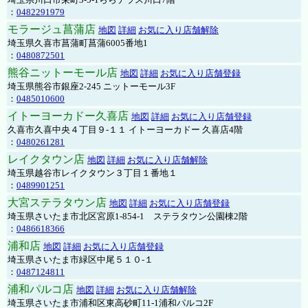
：
0482291979
モラージュ菖蒲店
地図
詳細
お気に入り店舗解除
埼玉県久喜市菖蒲町菖蒲6005番地1
：
0480872501
熊谷ニットーモール店
地図
詳細
お気に入り店舗登録
埼玉県熊谷市銀座2-245 ニットーモール3F
：
0485010600
イトーヨーカドー久喜店
地図
詳細
お気に入り店舗登録
久喜市久喜中央４丁目９-１１ イトーヨーカドー 久喜店4階
：
0480261281
レイクタウン店
地図
詳細
お気に入り店舗解除
埼玉県越谷市レイクタウン３丁目１番地１
：
0489901251
大宮ステラタウン店
地図
詳細
お気に入り店舗登録
埼玉県さいたま市北区宮原1-854-1 ステラタウン公園棟2階
：
0486618366
浦和店
地図
詳細
お気に入り店舗登録
埼玉県さいたま市緑区中尾５１０-１
：
0487124811
浦和パルコ店
地図
詳細
お気に入り店舗解除
埼玉県さいたま市浦和区東高砂町11-1浦和パルコ2F