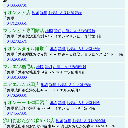
2F
：
0433503701
イオンノア店
地図
詳細
お気に入り店舗登録
千葉県
：
0471233351
マリンピア専門館店
地図
詳細
お気に入り店舗登録
千葉県千葉市美浜区高洲3-21-1イオンマリンピア専門館1階
：
0432782571
イオンスタイル鎌取店
地図
詳細
お気に入り店舗登録
千葉県千葉市緑区おゆみ野3-16-1ゆみ～る鎌取ショッピングセンター3階
：
0432931931
マルエツ稲毛店
地図
詳細
お気に入り店舗登録
千葉県千葉市稲毛区小仲台7-2-1マルエツ稲毛3階
：
0433103860
ユアエルム成田店
地図
詳細
お気に入り店舗登録
千葉県成田市公津の杜4-5-3 ユアエルム成田3F
：
0476296831
イオンモール津田沼店
地図
詳細
お気に入り店舗解除
千葉県習志野市津田沼1-23-1 イオンモール津田沼２階
：
0474557331
流山おおたかの森S・C店
地図
詳細
お気に入り店舗解除
千葉県流山市おおたかの森南1-5-1 流山おおたかの森SC ANNEX1 2F