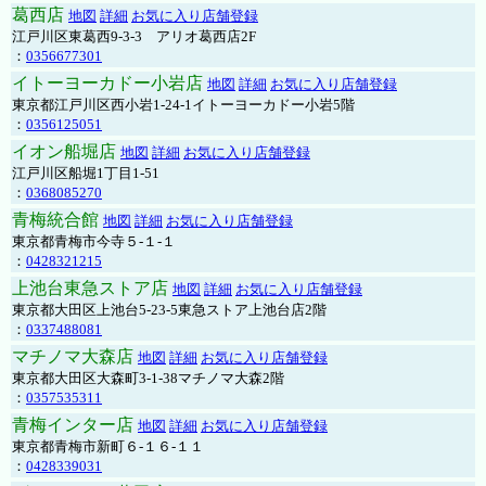
葛西店
地図
詳細
お気に入り店舗登録
江戸川区東葛西9-3-3 アリオ葛西店2F
：
0356677301
イトーヨーカドー小岩店
地図
詳細
お気に入り店舗登録
東京都江戸川区西小岩1-24-1イトーヨーカドー小岩5階
：
0356125051
イオン船堀店
地図
詳細
お気に入り店舗登録
江戸川区船堀1丁目1-51
：
0368085270
青梅統合館
地図
詳細
お気に入り店舗登録
東京都青梅市今寺５-１-１
：
0428321215
上池台東急ストア店
地図
詳細
お気に入り店舗登録
東京都大田区上池台5-23-5東急ストア上池台店2階
：
0337488081
マチノマ大森店
地図
詳細
お気に入り店舗登録
東京都大田区大森町3-1-38マチノマ大森2階
：
0357535311
青梅インター店
地図
詳細
お気に入り店舗登録
東京都青梅市新町６-１６-１１
：
0428339031