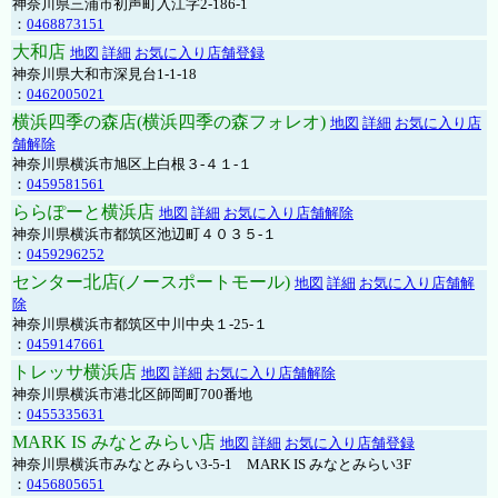
神奈川県三浦市初声町入江字2-186-1
：
0468873151
大和店
地図
詳細
お気に入り店舗登録
神奈川県大和市深見台1-1-18
：
0462005021
横浜四季の森店(横浜四季の森フォレオ)
地図
詳細
お気に入り店
舗解除
神奈川県横浜市旭区上白根３-４１-１
：
0459581561
ららぽーと横浜店
地図
詳細
お気に入り店舗解除
神奈川県横浜市都筑区池辺町４０３５-１
：
0459296252
センター北店(ノースポートモール)
地図
詳細
お気に入り店舗解
除
神奈川県横浜市都筑区中川中央１-25-１
：
0459147661
トレッサ横浜店
地図
詳細
お気に入り店舗解除
神奈川県横浜市港北区師岡町700番地
：
0455335631
MARK IS みなとみらい店
地図
詳細
お気に入り店舗登録
神奈川県横浜市みなとみらい3-5-1 MARK IS みなとみらい3F
：
0456805651