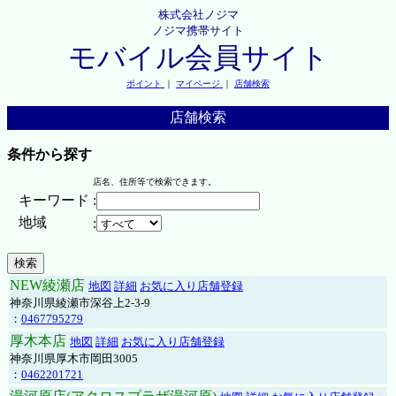
株式会社ノジマ
ノジマ携帯サイト
モバイル会員サイト
ポイント
｜
マイページ
｜
店舗検索
店舗検索
条件から探す
店名、住所等で検索できます。
キーワード
:
地域
:
NEW綾瀬店
地図
詳細
お気に入り店舗登録
神奈川県綾瀬市深谷上2-3-9
：
0467795279
厚木本店
地図
詳細
お気に入り店舗登録
神奈川県厚木市岡田3005
：
0462201721