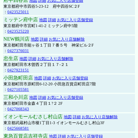
府中四谷店
地図
詳細
お気に入り店舗登録
東京都府中市四谷5-23-12 府中四谷SC２F
：
0423525011
ミッテン府中店
地図
詳細
お気に入り店舗登録
東京都府中市宮町1-41-2 ミッテン府中5階
：
0423525220
NEW鶴川店
地図
詳細
お気に入り店舗解除
東京都町田市能ヶ谷１丁目７番５号 神栄ビル２F
：
0427376031
忠生店
地図
詳細
お気に入り店舗解除
東京都町田市木曽西２丁目１７-２１
：
0427923151
小田急町田店
地図
詳細
お気に入り店舗登録
東京都町田市原町田6-12-20 小田急百貨店町田店7階
：
0427105581
三和小川店
地図
詳細
お気に入り店舗登録
東京都町田市金森４丁目１?２ 2F
：
0427068343
イオンモールむさし村山店
地図
詳細
お気に入り店舗解除
東京都武蔵村山市榎1丁目1-3 イオンモールむさし村山3F
：
0425668581
東急百貨店吉祥寺店
地図
詳細
お気に入り店舗登録