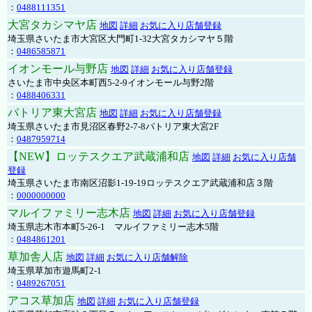
：
0488111351
大宮タカシマヤ店
地図
詳細
お気に入り店舗登録
埼玉県さいたま市大宮区大門町1-32大宮タカシマヤ５階
：
0486585871
イオンモール与野店
地図
詳細
お気に入り店舗登録
さいたま市中央区本町西5-2-9イオンモール与野2階
：
0488406331
パトリア東大宮店
地図
詳細
お気に入り店舗登録
埼玉県さいたま市見沼区春野2-7-8パトリア東大宮2F
：
0487959714
【NEW】ロッテスクエア武蔵浦和店
地図
詳細
お気に入り店舗
登録
埼玉県さいたま市南区沼影1-19-19ロッテスクエア武蔵浦和店３階
：
0000000000
マルイファミリー志木店
地図
詳細
お気に入り店舗登録
埼玉県志木市本町5-26-1 マルイファミリー志木5階
：
0484861201
草加舎人店
地図
詳細
お気に入り店舗解除
埼玉県草加市遊馬町2-1
：
0489267051
アコス草加店
地図
詳細
お気に入り店舗登録