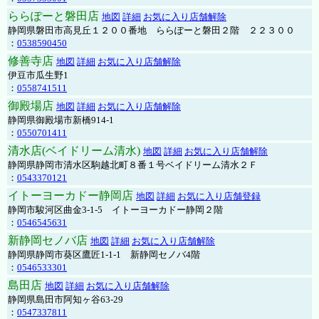
ららぽーと磐田店
地図
詳細
お気に入り店舗解除
静岡県磐田市高見丘１２００番地 ららぽーと磐田２階 ２２３００
：
0538590450
修善寺店
地図
詳細
お気に入り店舗解除
伊豆市瓜生野1
：
0558741511
御殿場店
地図
詳細
お気に入り店舗解除
静岡県御殿場市新橋914-1
：
0550701411
清水店(ベイドリーム清水)
地図
詳細
お気に入り店舗解除
静岡県静岡市清水区駒越北町８番１号ベイドリーム清水２Ｆ
：
0543370121
イトーヨーカドー静岡店
地図
詳細
お気に入り店舗登録
静岡市駿河区曲金3-1-5 イトーヨーカドー静岡２階
：
0546545631
新静岡セノバ店
地図
詳細
お気に入り店舗解除
静岡県静岡市葵区鷹匠1-1-1 新静岡セノバ4階
：
0546533301
島田店
地図
詳細
お気に入り店舗解除
静岡県島田市阿知ヶ谷63-29
：
0547337811