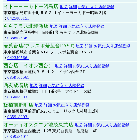
イトーヨーカドー昭島店
地図
詳細
お気に入り店舗登録
東京都昭島市田中町５６２-１イトーヨーカドー昭島３階
：
0425006151
ららテラス北綾瀬店
地図
詳細
お気に入り店舗登録
東京都足立区谷中4丁目8番1号 ららテラス北綾瀬3階
：
0368025361
若葉台店(フレスポ若葉台EAST)
地図
詳細
お気に入り店舗登録
東京都稲城市若葉台2-1-1 フレスポ若葉台EAST2F
：
0423505661
西台店（イオン西台）
地図
詳細
お気に入り店舗登録
東京都板橋区蓮根３-８-１２ イオン西台３F
：
0359160561
西友成増店
地図
詳細
お気に入り店舗登録
東京都板橋区成増3丁目11番3号 アクト1 ３階
：
0359040831
板橋前野町店
地図
詳細
お気に入り店舗登録
東京都板橋区前野町3-20-1ヒューリック志村坂上2階
：
0359183031
オーディオスクエア池袋東武店
地図
詳細
お気に入り店舗登録
東京都豊島区西池袋1-1-25 東武百貨店 池袋店 4F
：
0359531011