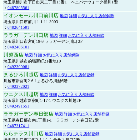
埼玉県桶川市下日出東二丁目15番1 ベニバナウォーク桶川1階
：
0487895561
イオンモール川口前川店
地図
詳細
お気に入り店舗解除
埼玉県川口市前川 1-1-11-3003
：
0482641591
ララガーデン川口店
地図
詳細
お気に入り店舗解除
埼玉県川口市宮町18-9 ララガーデン川口 2F
：
0482406101
川越西店
地図
詳細
お気に入り店舗解除
埼玉県川越市的場新町21番地10
：
0492390081
まるひろ川越店
地図
詳細
お気に入り店舗登録
川越市新富町2-6-1まるひろ川越6階
：
0492272021
ウニクス川越店
地図
詳細
お気に入り店舗解除
埼玉県川越市新宿町1-17-1 ウニクス川越2F
：
0492491551
ララガーデン春日部店
地図
詳細
お気に入り店舗登録
埼玉県春日部市南1丁目1-1 ララガーデン春日部2階
：
0487317411
ららテラス川口店
地図
詳細
お気に入り店舗登録
埼玉県川口市栄町3-5-1ららテラス川口7階