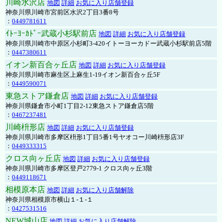
川崎水沢店
地図
詳細
お気に入り店舗登録
神奈川県川崎市宮前区水沢2丁目3番8号
：
0449781611
ｲﾄｰﾖｰｶﾄﾞｰ武蔵小杉駅前店
地図
詳細
お気に入り店舗登録
神奈川県川崎市中原区小杉町3-420イトーヨーカドー武蔵小杉駅前店5階
：
0447380611
イオン新百合ヶ丘店
地図
詳細
お気に入り店舗登録
神奈川県川崎市麻生区上麻生1-19イオン新百合ヶ丘5F
：
0449590071
東急ストア鎌倉店
地図
詳細
お気に入り店舗登録
神奈川県鎌倉市小町1丁目2-12東急ストア鎌倉店5階
：
0467237481
川崎枡形店
地図
詳細
お気に入り店舗登録
神奈川県川崎市多摩区枡形1丁目5番1号ヤオコー川崎枡形店3F
：
0449333315
クロス向ヶ丘店
地図
詳細
お気に入り店舗登録
神奈川県川崎市多摩区登戸2779-1 クロス向ヶ丘3階
：
0449118671
相模原本店
地図
詳細
お気に入り店舗解除
神奈川県相模原市横山１-１-１
：
0427531516
NEW城山店
地図
詳細
お気に入り店舗解除