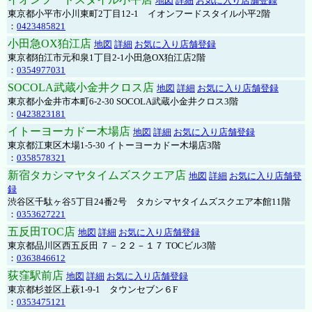
地図
詳細
お気に入り店舗登録
東京都小平市小川東町2丁目12-1 イオンフードスタイル小平2階
：
0423485821
小田急OX狛江店
地図
詳細
お気に入り店舗登録
東京都狛江市元和泉1丁目2-1小田急OX狛江店2階
：
0354977031
SOCOLA武蔵小金井クロス店
地図
詳細
お気に入り店舗登録
東京都小金井市本町6-2-30 SOCOLA武蔵小金井クロス3階
：
0423823181
イトーヨーカドー木場店
地図
詳細
お気に入り店舗登録
東京都江東区木場1-5-30 イトーヨーカドー木場店3階
：
0358578321
新宿タカシマヤタイムズスクエア店
地図
詳細
お気に入り店舗登
録
渋谷区千駄ヶ谷5丁目24番2号 タカシマヤタイムズスクエア本館11階
：
0353627221
五反田TOC店
地図
詳細
お気に入り店舗登録
東京都品川区西五反田 ７－２２－１７ TOCビル3階
：
0363846612
荻窪駅前店
地図
詳細
お気に入り店舗登録
東京都杉並区上萩1-9-1 タウンセブン６F
：
0353475121