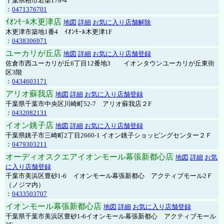
千葉県柏市若柴178-4
：
0471376701
ｲｵﾝﾓｰﾙ木更津店
地図
詳細
お気に入り店舗解除
木更津市築地1番4 ｲｵﾝﾓｰﾙ木更津1F
：
0438306971
ユーカリが丘店
地図
詳細
お気に入り店舗登録
佐倉市西ユーカリが丘6丁目12番地3 イオンタウンユーカリが丘東街
区3階
：
0434603171
アリオ蘇我店
地図
詳細
お気に入り店舗登録
千葉県千葉市中央区川崎町52-7 アリオ蘇我店２F
：
0432082131
イオン銚子店
地図
詳細
お気に入り店舗登録
千葉県銚子市三崎町2丁目2660-1 イオン銚子ショッピングセンター２Ｆ
：
0479303211
オーディオスクエアイオンモール幕張新都心店
地図
詳細
お気
に入り店舗登録
千葉市美浜区豊砂1-6 イオンモール幕張新都心 アクティブモール2Ｆ
（ノジマ内）
：
0433503707
イオンモール幕張新都心店
地図
詳細
お気に入り店舗登録
千葉県千葉市美浜区豊砂1-6イオンモール幕張新都心 アクティブモール