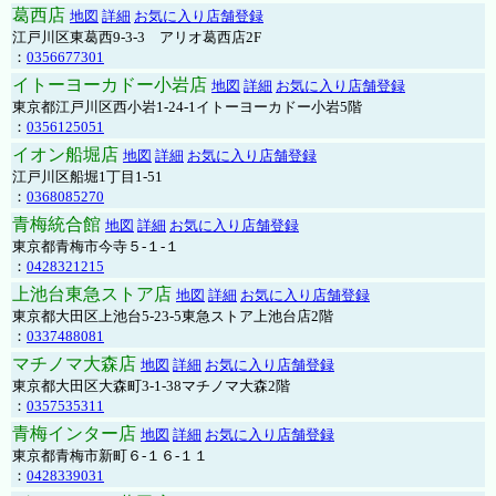
葛西店
地図
詳細
お気に入り店舗登録
江戸川区東葛西9-3-3 アリオ葛西店2F
：
0356677301
イトーヨーカドー小岩店
地図
詳細
お気に入り店舗登録
東京都江戸川区西小岩1-24-1イトーヨーカドー小岩5階
：
0356125051
イオン船堀店
地図
詳細
お気に入り店舗登録
江戸川区船堀1丁目1-51
：
0368085270
青梅統合館
地図
詳細
お気に入り店舗登録
東京都青梅市今寺５-１-１
：
0428321215
上池台東急ストア店
地図
詳細
お気に入り店舗登録
東京都大田区上池台5-23-5東急ストア上池台店2階
：
0337488081
マチノマ大森店
地図
詳細
お気に入り店舗登録
東京都大田区大森町3-1-38マチノマ大森2階
：
0357535311
青梅インター店
地図
詳細
お気に入り店舗登録
東京都青梅市新町６-１６-１１
：
0428339031