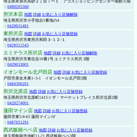
埼玉県草加市高砂２丁目７ー１ アコスショッピングセンター南館５階
：
0489205360
所沢本店
地図
詳細
お気に入り店舗解除
埼玉県所沢市小手指台5番地の4
：
0429031481
東所沢店
地図
詳細
お気に入り店舗登録
埼玉県所沢市東所沢和田３-１２-１
：
0429511545
エミテラス所沢店
地図
詳細
お気に入り店舗解除
埼玉県所沢市東住吉10番1号 エミテラス所沢 3階
：
0429033001
イオンモール北戸田店
地図
詳細
お気に入り店舗登録
戸田市美女木東1ｰ3‐1 イオンモール北戸田3階
：
0484300201
所沢北原店
地図
詳細
お気に入り店舗登録
埼玉県所沢市北原町1415-1 ザ・マーケットプレイス所沢北原2階
：
0429274001
蓮田マイン店
地図
詳細
お気に入り店舗登録
蓮田市東5-8-65 蓮田マイン1F
：
0487651291
西武飯能ペペ店
地図
詳細
お気に入り店舗登録
埼玉県飯能市仲町11-21 西武飯能ペペ3階