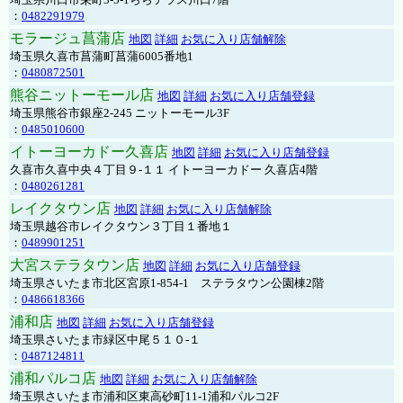
：
0482291979
モラージュ菖蒲店
地図
詳細
お気に入り店舗解除
埼玉県久喜市菖蒲町菖蒲6005番地1
：
0480872501
熊谷ニットーモール店
地図
詳細
お気に入り店舗登録
埼玉県熊谷市銀座2-245 ニットーモール3F
：
0485010600
イトーヨーカドー久喜店
地図
詳細
お気に入り店舗登録
久喜市久喜中央４丁目９-１１ イトーヨーカドー 久喜店4階
：
0480261281
レイクタウン店
地図
詳細
お気に入り店舗解除
埼玉県越谷市レイクタウン３丁目１番地１
：
0489901251
大宮ステラタウン店
地図
詳細
お気に入り店舗登録
埼玉県さいたま市北区宮原1-854-1 ステラタウン公園棟2階
：
0486618366
浦和店
地図
詳細
お気に入り店舗登録
埼玉県さいたま市緑区中尾５１０-１
：
0487124811
浦和パルコ店
地図
詳細
お気に入り店舗解除
埼玉県さいたま市浦和区東高砂町11-1浦和パルコ2F