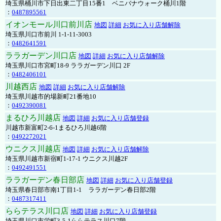
埼玉県桶川市下日出東二丁目15番1 ベニバナウォーク桶川1階
：
0487895561
イオンモール川口前川店
地図
詳細
お気に入り店舗解除
埼玉県川口市前川 1-1-11-3003
：
0482641591
ララガーデン川口店
地図
詳細
お気に入り店舗解除
埼玉県川口市宮町18-9 ララガーデン川口 2F
：
0482406101
川越西店
地図
詳細
お気に入り店舗解除
埼玉県川越市的場新町21番地10
：
0492390081
まるひろ川越店
地図
詳細
お気に入り店舗登録
川越市新富町2-6-1まるひろ川越6階
：
0492272021
ウニクス川越店
地図
詳細
お気に入り店舗解除
埼玉県川越市新宿町1-17-1 ウニクス川越2F
：
0492491551
ララガーデン春日部店
地図
詳細
お気に入り店舗登録
埼玉県春日部市南1丁目1-1 ララガーデン春日部2階
：
0487317411
ららテラス川口店
地図
詳細
お気に入り店舗登録
埼玉県川口市栄町3-5-1ららテラス川口7階