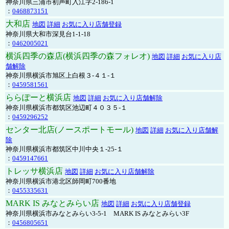
神奈川県三浦市初声町入江字2-186-1
：
0468873151
大和店
地図
詳細
お気に入り店舗登録
神奈川県大和市深見台1-1-18
：
0462005021
横浜四季の森店(横浜四季の森フォレオ)
地図
詳細
お気に入り店
舗解除
神奈川県横浜市旭区上白根３-４１-１
：
0459581561
ららぽーと横浜店
地図
詳細
お気に入り店舗解除
神奈川県横浜市都筑区池辺町４０３５-１
：
0459296252
センター北店(ノースポートモール)
地図
詳細
お気に入り店舗解
除
神奈川県横浜市都筑区中川中央１-25-１
：
0459147661
トレッサ横浜店
地図
詳細
お気に入り店舗解除
神奈川県横浜市港北区師岡町700番地
：
0455335631
MARK IS みなとみらい店
地図
詳細
お気に入り店舗登録
神奈川県横浜市みなとみらい3-5-1 MARK IS みなとみらい3F
：
0456805651