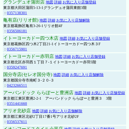
グランデュオ蒲田店
地図
詳細
お気に入り店舗登録
東京都大田区蒲田5-13-1グランデュオ蒲田東館3階
：
0357138301
亀有店(リリオ館)
地図
詳細
お気に入り店舗解除
東京都葛飾区亀有3-26-1リリオ館4F
：
0356506181
イトーヨーカドー四つ木店
地図
詳細
お気に入り店舗登録
東京都葛飾区四つ木2丁目21-1イトーヨーカドー四つ木３F
：
0356715901
イトーヨーカドー赤羽店
地図
詳細
お気に入り店舗登録
東京都北区赤羽西１丁目７-１イトーヨーカドー赤羽5階
：
0359247691
国分寺店(セレオ国分寺)
地図
詳細
お気に入り店舗解除
東京都国分寺市南町３-２０-３
：
0423266511
アーバンドック ららぽーと豊洲店
地図
詳細
お気に入り店舗登録
東京都江東区豊洲2-2-1 アーバンドック ららぽーと豊洲３ 3階
：
0351441660
アリオ北砂店
地図
詳細
お気に入り店舗解除
東京都江東区北砂2丁目17番1号アリオ北砂2F
：
0356537611
イオンフードスタイル小平店