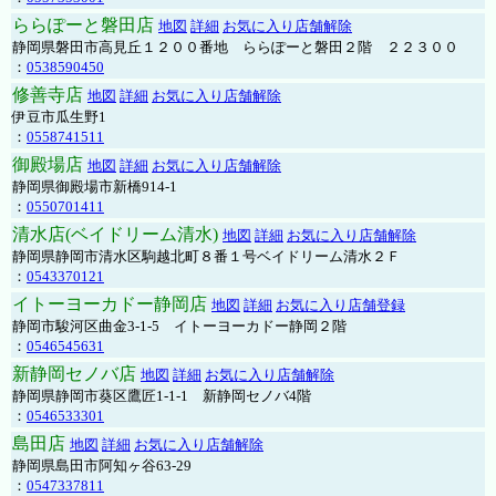
ららぽーと磐田店
地図
詳細
お気に入り店舗解除
静岡県磐田市高見丘１２００番地 ららぽーと磐田２階 ２２３００
：
0538590450
修善寺店
地図
詳細
お気に入り店舗解除
伊豆市瓜生野1
：
0558741511
御殿場店
地図
詳細
お気に入り店舗解除
静岡県御殿場市新橋914-1
：
0550701411
清水店(ベイドリーム清水)
地図
詳細
お気に入り店舗解除
静岡県静岡市清水区駒越北町８番１号ベイドリーム清水２Ｆ
：
0543370121
イトーヨーカドー静岡店
地図
詳細
お気に入り店舗登録
静岡市駿河区曲金3-1-5 イトーヨーカドー静岡２階
：
0546545631
新静岡セノバ店
地図
詳細
お気に入り店舗解除
静岡県静岡市葵区鷹匠1-1-1 新静岡セノバ4階
：
0546533301
島田店
地図
詳細
お気に入り店舗解除
静岡県島田市阿知ヶ谷63-29
：
0547337811