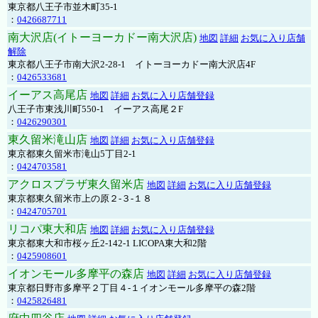
東京都八王子市並木町35-1
：
0426687711
南大沢店(イトーヨーカドー南大沢店)
地図
詳細
お気に入り店舗
解除
東京都八王子市南大沢2-28-1 イトーヨーカドー南大沢店4F
：
0426533681
イーアス高尾店
地図
詳細
お気に入り店舗登録
八王子市東浅川町550-1 イーアス高尾２F
：
0426290301
東久留米滝山店
地図
詳細
お気に入り店舗登録
東京都東久留米市滝山5丁目2-1
：
0424703581
アクロスプラザ東久留米店
地図
詳細
お気に入り店舗登録
東京都東久留米市上の原２-３-１８
：
0424705701
リコパ東大和店
地図
詳細
お気に入り店舗登録
東京都東大和市桜ヶ丘2-142-1 LICOPA東大和2階
：
0425908601
イオンモール多摩平の森店
地図
詳細
お気に入り店舗登録
東京都日野市多摩平２丁目４-１イオンモール多摩平の森2階
：
0425826481