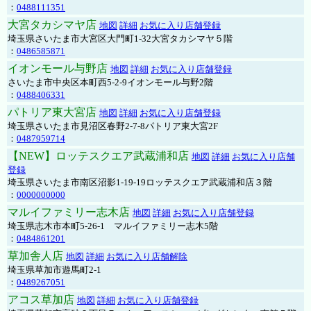
：
0488111351
大宮タカシマヤ店
地図
詳細
お気に入り店舗登録
埼玉県さいたま市大宮区大門町1-32大宮タカシマヤ５階
：
0486585871
イオンモール与野店
地図
詳細
お気に入り店舗登録
さいたま市中央区本町西5-2-9イオンモール与野2階
：
0488406331
パトリア東大宮店
地図
詳細
お気に入り店舗登録
埼玉県さいたま市見沼区春野2-7-8パトリア東大宮2F
：
0487959714
【NEW】ロッテスクエア武蔵浦和店
地図
詳細
お気に入り店舗
登録
埼玉県さいたま市南区沼影1-19-19ロッテスクエア武蔵浦和店３階
：
0000000000
マルイファミリー志木店
地図
詳細
お気に入り店舗登録
埼玉県志木市本町5-26-1 マルイファミリー志木5階
：
0484861201
草加舎人店
地図
詳細
お気に入り店舗解除
埼玉県草加市遊馬町2-1
：
0489267051
アコス草加店
地図
詳細
お気に入り店舗登録