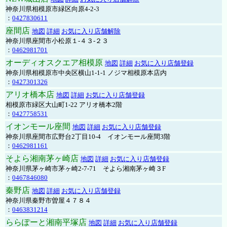
神奈川県相模原市緑区向原4-2-3
：
0427830611
座間店
地図
詳細
お気に入り店舗解除
神奈川県座間市小松原１-４３-２３
：
0462981701
オーディオスクエア相模原
地図
詳細
お気に入り店舗登録
神奈川県相模原市中央区横山1-1-1 ノジマ相模原本店内
：
0427301326
アリオ橋本店
地図
詳細
お気に入り店舗登録
相模原市緑区大山町1-22 アリオ橋本2階
：
0427758531
イオンモール座間
地図
詳細
お気に入り店舗登録
神奈川県座間市広野台2丁目10-4 イオンモール座間3階
：
0462981161
そよら湘南茅ヶ崎店
地図
詳細
お気に入り店舗登録
神奈川県茅ヶ崎市茅ヶ崎2‐7‐71 そよら湘南茅ヶ崎３F
：
0467846080
秦野店
地図
詳細
お気に入り店舗登録
神奈川県秦野市曽屋４７８４
：
0463831214
ららぽーと湘南平塚店
地図
詳細
お気に入り店舗登録