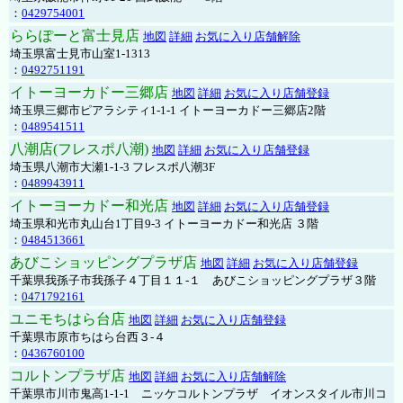
：
0429754001
ららぽーと富士見店
地図
詳細
お気に入り店舗解除
埼玉県富士見市山室1-1313
：
0492751191
イトーヨーカドー三郷店
地図
詳細
お気に入り店舗登録
埼玉県三郷市ピアラシティ1-1-1 イトーヨーカドー三郷店2階
：
0489541511
八潮店(フレスポ八潮)
地図
詳細
お気に入り店舗登録
埼玉県八潮市大瀬1-1-3 フレスポ八潮3F
：
0489943911
イトーヨーカドー和光店
地図
詳細
お気に入り店舗登録
埼玉県和光市丸山台1丁目9-3 イトーヨーカドー和光店 ３階
：
0484513661
あびこショッピングプラザ店
地図
詳細
お気に入り店舗登録
千葉県我孫子市我孫子４丁目１１-１ あびこショッピングプラザ３階
：
0471792161
ユニモちはら台店
地図
詳細
お気に入り店舗登録
千葉県市原市ちはら台西３-４
：
0436760100
コルトンプラザ店
地図
詳細
お気に入り店舗解除
千葉県市川市鬼高1-1-1 ニッケコルトンプラザ イオンスタイル市川コ