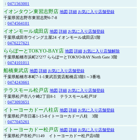
：
0471563001
イオンタウン東習志野店
地図
詳細
お気に入り店舗登録
千葉県習志野市東習志野6-7-8
：
0474564101
イオンモール成田店
地図
詳細
お気に入り店舗登録
千葉県成田市ウイング土屋24 イオンモール成田店1階
：
0476227621
ららぽーとTOKYO-BAY店
地図
詳細
お気に入り店舗解除
千葉県船橋市浜町2?2?7 ららぽーとTOKYO-BAY North Gate 3階
：
0474101011
船橋東武店
地図
詳細
お気に入り店舗登録
千葉県船橋市本町7-1-1東武百貨店船橋店3階1～3番地
：
0474243661
テラスモール松戸店
地図
詳細
お気に入り店舗登録
千葉県松戸市八ケ崎2丁目8-1 テラスモール松戸3F
：
0473093651
イトーヨーカドー八柱店
地図
詳細
お気に入り店舗登録
千葉県松戸市日暮1-15-8イトーヨーカドー八柱 3階
：
0477045261
イトーヨーカドー松戸店
地図
詳細
お気に入り店舗登録
千葉県松戸市松戸1149 イトーヨーカドー松戸店6階