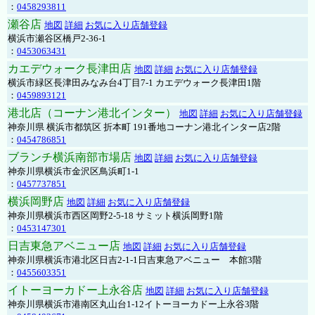
：
0458293811
瀬谷店
地図
詳細
お気に入り店舗登録
横浜市瀬谷区橋戸2-36-1
：
0453063431
カエデウォーク長津田店
地図
詳細
お気に入り店舗登録
横浜市緑区長津田みなみ台4丁目7-1 カエデウォーク長津田1階
：
0459893121
港北店（コーナン港北インター）
地図
詳細
お気に入り店舗登録
神奈川県 横浜市都筑区 折本町 191番地コーナン港北インター店2階
：
0454786851
ブランチ横浜南部市場店
地図
詳細
お気に入り店舗登録
神奈川県横浜市金沢区鳥浜町1-1
：
0457737851
横浜岡野店
地図
詳細
お気に入り店舗登録
神奈川県横浜市西区岡野2-5-18 サミット横浜岡野1階
：
0453147301
日吉東急アベニュー店
地図
詳細
お気に入り店舗登録
神奈川県横浜市港北区日吉2-1-1日吉東急アベニュー 本館3階
：
0455603351
イトーヨーカドー上永谷店
地図
詳細
お気に入り店舗登録
神奈川県横浜市港南区丸山台1-12イトーヨーカドー上永谷3階