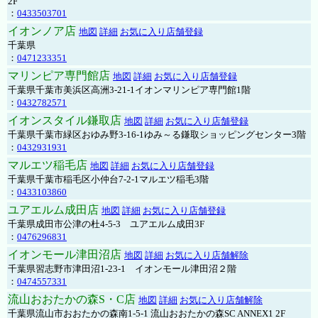
2F
：
0433503701
イオンノア店
地図
詳細
お気に入り店舗登録
千葉県
：
0471233351
マリンピア専門館店
地図
詳細
お気に入り店舗登録
千葉県千葉市美浜区高洲3-21-1イオンマリンピア専門館1階
：
0432782571
イオンスタイル鎌取店
地図
詳細
お気に入り店舗登録
千葉県千葉市緑区おゆみ野3-16-1ゆみ～る鎌取ショッピングセンター3階
：
0432931931
マルエツ稲毛店
地図
詳細
お気に入り店舗登録
千葉県千葉市稲毛区小仲台7-2-1マルエツ稲毛3階
：
0433103860
ユアエルム成田店
地図
詳細
お気に入り店舗登録
千葉県成田市公津の杜4-5-3 ユアエルム成田3F
：
0476296831
イオンモール津田沼店
地図
詳細
お気に入り店舗解除
千葉県習志野市津田沼1-23-1 イオンモール津田沼２階
：
0474557331
流山おおたかの森S・C店
地図
詳細
お気に入り店舗解除
千葉県流山市おおたかの森南1-5-1 流山おおたかの森SC ANNEX1 2F