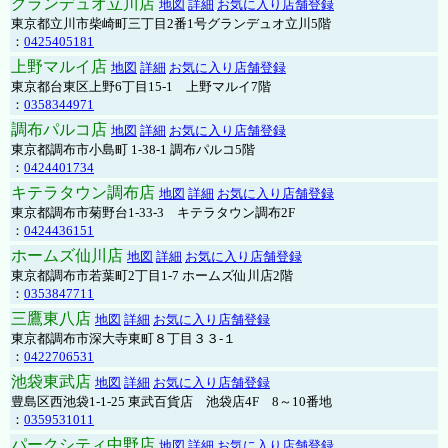
グランデュオ立川店
地図
詳細
お気に入り店舗登録
東京都立川市柴崎町三丁目2番1号グランデュオ立川5階
：
0425405181
上野マルイ店
地図
詳細
お気に入り店舗登録
東京都台東区上野6丁目15-1 上野マルイ7階
：
0358344971
調布パルコ店
地図
詳細
お気に入り店舗登録
東京都調布市小島町 1-38-1 調布パルコ5階
：
0424401734
キテラタウン調布店
地図
詳細
お気に入り店舗登録
東京都調布市菊野台1-33-3 キテラタウン調布2F
：
0424436151
ホームズ仙川店
地図
詳細
お気に入り店舗登録
東京都調布市若葉町2丁目1-7 ホームズ仙川店2階
：
0353847711
三鷹東八店
地図
詳細
お気に入り店舗登録
東京都調布市深大寺東町８丁目３３-１
：
0422706531
池袋東武店
地図
詳細
お気に入り店舗登録
豊島区西池袋1-1-25 東武百貨店 池袋店4F 8～10番地
：
0359531011
パークシティ中野店
地図
詳細
お気に入り店舗登録