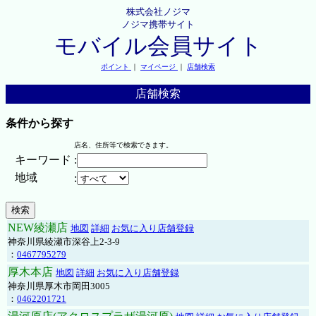
株式会社ノジマ
ノジマ携帯サイト
モバイル会員サイト
ポイント
｜
マイページ
｜
店舗検索
店舗検索
条件から探す
店名、住所等で検索できます。
キーワード
:
地域
:
NEW綾瀬店
地図
詳細
お気に入り店舗登録
神奈川県綾瀬市深谷上2-3-9
：
0467795279
厚木本店
地図
詳細
お気に入り店舗登録
神奈川県厚木市岡田3005
：
0462201721