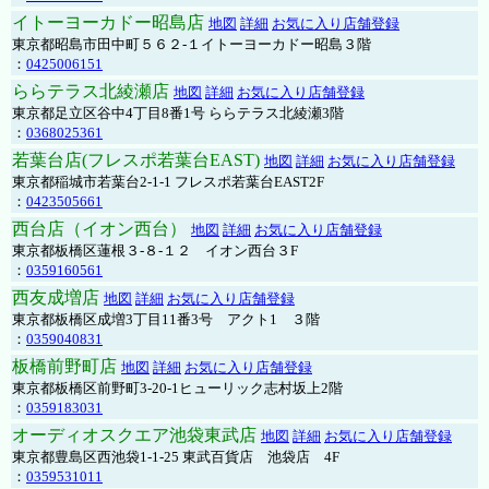
イトーヨーカドー昭島店
地図
詳細
お気に入り店舗登録
東京都昭島市田中町５６２-１イトーヨーカドー昭島３階
：
0425006151
ららテラス北綾瀬店
地図
詳細
お気に入り店舗登録
東京都足立区谷中4丁目8番1号 ららテラス北綾瀬3階
：
0368025361
若葉台店(フレスポ若葉台EAST)
地図
詳細
お気に入り店舗登録
東京都稲城市若葉台2-1-1 フレスポ若葉台EAST2F
：
0423505661
西台店（イオン西台）
地図
詳細
お気に入り店舗登録
東京都板橋区蓮根３-８-１２ イオン西台３F
：
0359160561
西友成増店
地図
詳細
お気に入り店舗登録
東京都板橋区成増3丁目11番3号 アクト1 ３階
：
0359040831
板橋前野町店
地図
詳細
お気に入り店舗登録
東京都板橋区前野町3-20-1ヒューリック志村坂上2階
：
0359183031
オーディオスクエア池袋東武店
地図
詳細
お気に入り店舗登録
東京都豊島区西池袋1-1-25 東武百貨店 池袋店 4F
：
0359531011