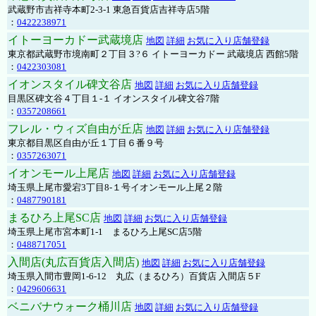
武蔵野市吉祥寺本町2-3-1 東急百貨店吉祥寺店5階
：
0422238971
イトーヨーカドー武蔵境店
地図
詳細
お気に入り店舗登録
東京都武蔵野市境南町２丁目３?６ イトーヨーカドー 武蔵境店 西館5階
：
0422303081
イオンスタイル碑文谷店
地図
詳細
お気に入り店舗登録
目黒区碑文谷４丁目１-１ イオンスタイル碑文谷7階
：
0357208661
フレル・ウィズ自由が丘店
地図
詳細
お気に入り店舗登録
東京都目黒区自由が丘１丁目６番９号
：
0357263071
イオンモール上尾店
地図
詳細
お気に入り店舗登録
埼玉県上尾市愛宕3丁目8-１号イオンモール上尾２階
：
0487790181
まるひろ上尾SC店
地図
詳細
お気に入り店舗登録
埼玉県上尾市宮本町1-1 まるひろ上尾SC店5階
：
0488717051
入間店(丸広百貨店入間店)
地図
詳細
お気に入り店舗登録
埼玉県入間市豊岡1-6-12 丸広（まるひろ）百貨店 入間店５F
：
0429606631
ベニバナウォーク桶川店
地図
詳細
お気に入り店舗登録