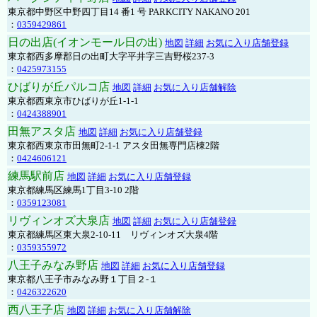
東京都中野区中野四丁目14 番1 号 PARKCITY NAKANO 201
：
0359429861
日の出店(イオンモール日の出)
地図
詳細
お気に入り店舗登録
東京都西多摩郡日の出町大字平井字三吉野桜237-3
：
0425973155
ひばりが丘パルコ店
地図
詳細
お気に入り店舗解除
東京都西東京市ひばりが丘1-1-1
：
0424388901
田無アスタ店
地図
詳細
お気に入り店舗登録
東京都西東京市田無町2-1-1 アスタ田無専門店棟2階
：
0424606121
練馬駅前店
地図
詳細
お気に入り店舗登録
東京都練馬区練馬1丁目3-10 2階
：
0359123081
リヴィンオズ大泉店
地図
詳細
お気に入り店舗登録
東京都練馬区東大泉2-10-11 リヴィンオズ大泉4階
：
0359355972
八王子みなみ野店
地図
詳細
お気に入り店舗登録
東京都八王子市みなみ野１丁目２-１
：
0426322620
西八王子店
地図
詳細
お気に入り店舗解除