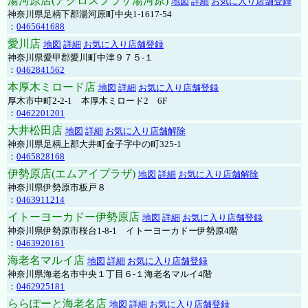
湯河原店(アクロスプラザ湯河原)
地図
詳細
お気に入り店舗登録
神奈川県足柄下郡湯河原町中央1-1617-54
：
0465641688
愛川店
地図
詳細
お気に入り店舗登録
神奈川県愛甲郡愛川町中津９７５-１
：
0462841562
本厚木ミロード店
地図
詳細
お気に入り店舗登録
厚木市中町2-2-1 本厚木ミロード2 6F
：
0462201201
大井松田店
地図
詳細
お気に入り店舗解除
神奈川県足柄上郡大井町金子字中の町325-1
：
0465828168
伊勢原店(エムアイプラザ)
地図
詳細
お気に入り店舗解除
神奈川県伊勢原市板戸８
：
0463911214
イトーヨーカドー伊勢原店
地図
詳細
お気に入り店舗登録
神奈川県伊勢原市桜台1-8-1 イトーヨーカドー伊勢原4階
：
0463920161
海老名マルイ店
地図
詳細
お気に入り店舗登録
神奈川県海老名市中央１丁目６-１海老名マルイ4階
：
0462925181
ららぽーと海老名店
地図
詳細
お気に入り店舗登録