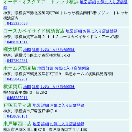
オーディオスクエア トレッサ横浜
地図
詳細
お気に入り店舗登
録
神奈川県横浜市港北区師岡町700 トレッサ横浜南棟3階 ノジマ トレッサ
横浜店内
：
0455335629
コースカベイサイド横須賀店
地図
詳細
お気に入り店舗登録
神奈川県横須賀市本町２-１-１２コースカベイサイドストアーズ3階
：
0468201511
権太坂店
地図
詳細
お気に入り店舗解除
神奈川県横浜市保土ケ谷区権太坂 3-1-3
：
0457305731
ホームズ鶴見店
地図
詳細
お気に入り店舗解除
神奈川県横浜市鶴見区岸谷3丁目9-1 島忠ホームズ横浜鶴見店2階
：
0455842261
横須賀店
地図
詳細
お気に入り店舗解除
横須賀市平成町3丁目28-2
：
0468287011
戸塚モディ店
地図
詳細
お気に入り店舗登録
神奈川県横浜市戸塚区戸塚町10
：
0458696131
東戸塚西口店
地図
詳細
お気に入り店舗登録
横浜市戸塚区川上町87-8 東戸塚西口プラザ１階