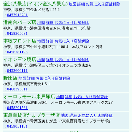
金沢八景店(イオン金沢八景店)
地図
詳細
お気に入り店舗解除
神奈川県横浜市金沢区泥亀1-27-1
：
0457913781
港南台バーズ店
地図
詳細
お気に入り店舗解除
神奈川県横浜市港南区港南台3-1-3港南台バーズ5階
：
0458305081
本牧フロント店
地図
詳細
お気に入り店舗解除
神奈川県横浜市中区小港町2丁目100-4 本牧フロント 2階
：
0456281195
イオン三ツ境店
地図
詳細
お気に入り店舗解除
神奈川県横浜市瀬谷区三ッ境7-1イオン三ツ境店2階
：
0453600111
野比店
地図
詳細
お気に入り店舗解除
神奈川県横須賀市野比1-5-1
：
0468393611
オーロラモール東戸塚店
地図
詳細
お気に入り店舗登録
横浜市戸塚区品濃町536-1 オーロラモール東戸塚アネックス2F
：
0458201561
東急百貨店たまプラーザ店
地図
詳細
お気に入り店舗登録
神奈川県横浜市青葉区美しが丘1-7東急百貨店たまプラーザ5階
：
0459051131