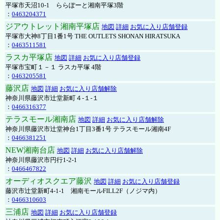
平塚市天沼10-1 ららぽーと湘南平塚3階
：
0463204371
ジアウトレット湘南平塚店
地図
詳細
お気に入り店舗登録
平塚市大神8丁目1番1号 THE OUTLETS SHONAN HIRATSUKA
：
0463511581
ラスカ平塚店
地図
詳細
お気に入り店舗登録
平塚市宝町１－１ ラスカ平塚 4階
：
0463205581
藤沢店
地図
詳細
お気に入り店舗解除
神奈川県藤沢市辻堂新町４-１-１
：
0466316377
テラスモール湘南店
地図
詳細
お気に入り店舗解除
神奈川県藤沢市辻堂神台1丁目3番1号 テラスモール湘南4F
：
0466381251
NEW湘南台店
地図
詳細
お気に入り店舗解除
神奈川県藤沢市円行1-2-1
：
0466467822
オーディオスクエア藤沢
地図
詳細
お気に入り店舗登録
藤沢市辻堂新町4-1-1 湘南モールFILL2F（ノジマ内）
：
0466310603
三浦店
地図
詳細
お気に入り店舗登録