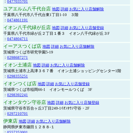
：
0477035701
ユアエルム八千代台店
地図
詳細
お気に入り店舗解除
千葉県八千代市八千代台東1丁目1-10 ３階
：
0474861191
イオン八千代緑が丘店
地図
詳細
お気に入り店舗登録
千葉県八千代市緑が丘２丁目１番３ イオン八千代緑が丘３F
：
0474804711
イーアスつくば店
地図
詳細
お気に入り店舗解除
茨城県つくば市研究学園5-19
：
0298687271
イオン土浦店
地図
詳細
お気に入り店舗解除
茨城県土浦市上高津３６７番 イオン土浦ショッピングセンター1階
：
0298355251
イオンつくば店
地図
詳細
お気に入り店舗登録
茨城県つくば市稲岡66-1 イオンモールつくば 3F
：
0298392241
イオンタウン守谷店
地図
詳細
お気に入り店舗登録
茨城県守谷市百合ヶ丘3丁目249-1ｲｵﾝﾀｳﾝ守谷・2F
：
0297210701
伊東店
地図
詳細
お気に入り店舗解除
静岡県伊東市鎌田１２８８-１
：
0557353001