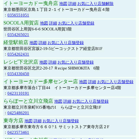
イトーヨーカドー曳舟店
地図
詳細
お気に入り店舗解除
東京都墨田区京島１丁目２-１イトーヨーカドー曳舟店４階
：
0356551051
SOCOLA用賀店
地図
詳細
お気に入り店舗登録
世田谷区上用賀6-6-6 SOCOLA用賀3階
：
0354265021
経堂駅前店
地図
詳細
お気に入り店舗登録
東京都世田谷区宮坂2-19-5ピーコックストア経堂店B1F
：
0354262431
レシピ下北沢店
地図
詳細
お気に入り店舗登録
東京都世田谷区北沢2-20-17 Ｒecipe SHIMOKITA 6階
：
0354330450
イトーヨーカドー多摩センター店
地図
詳細
お気に入り店舗登録
東京都多摩市落合1丁目44 イトーヨーカドー多摩センター店4階
：
0423110191
ららぽーと立川立飛店
地図
詳細
お気に入り店舗登録
東京都立川市泉町935番地の1 ららぽーと立川立飛1F
：
0425486201
東寺方店
地図
詳細
お気に入り店舗登録
東京都多摩市東寺方６６０?１ サミットストア東寺方店２F
：
0423573461