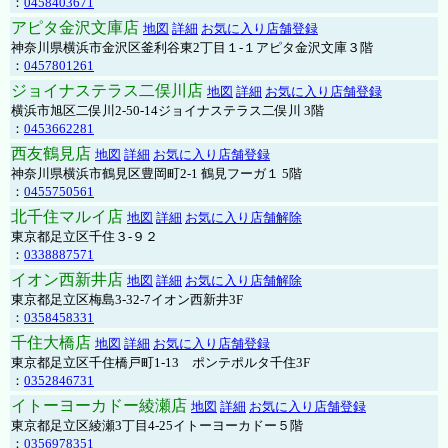
：
0458403671
アピタ金沢文庫店
地図
詳細
お気に入り店舗登録
神奈川県横浜市金沢区釜利谷東2丁目１-１アピタ金沢文庫３階
：
0457801261
ジョイナステラス二俣川店
地図
詳細
お気に入り店舗登録
横浜市旭区二俣川2-50-14ジョイナステラス二俣川 3階
：
0453662281
西友鶴見店
地図
詳細
お気に入り店舗登録
神奈川県横浜市鶴見区豊岡町2-1 鶴見フーガ１ 5階
：
0455750561
北千住マルイ店
地図
詳細
お気に入り店舗解除
東京都足立区千住３-９２
：
0338887571
イオン西新井店
地図
詳細
お気に入り店舗解除
東京都足立区梅島3-32-7イオン西新井3F
：
0358458331
千住大橋店
地図
詳細
お気に入り店舗登録
東京都足立区千住橋戸町1-13 ポンテポルタ千住3F
：
0352846731
イトーヨーカドー綾瀬店
地図
詳細
お気に入り店舗登録
東京都足立区綾瀬3丁目4-25イトーヨーカドー５階
：
0356978351