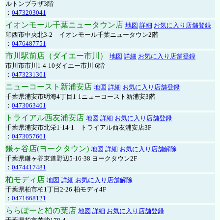
ルトンプラザ3階
：
0473203041
イオンモール千葉ニュータウン店
地図
詳細
お気に入り店舗登録
印西市中央北3-2 イオンモール千葉ニュータウン2階
：
0476487751
市川駅前店（ダイエー市川）
地図
詳細
お気に入り店舗登録
市川市市川1-4-10ダイエー市川 6階
：
0473231361
ニューコースト新浦安店
地図
詳細
お気に入り店舗登録
千葉県浦安市明海4丁目1-1ニューコースト新浦安3階
：
0473063401
トライアル西友浦安店
地図
詳細
お気に入り店舗登録
千葉県浦安市北栄1-14-1 トライアル西友浦安店3F
：
0473057661
鎌ヶ谷店(ヨークタウン)
地図
詳細
お気に入り店舗解除
千葉県鎌ヶ谷東道野辺5-16-38 ヨークタウン2F
：
0474417481
柏モディ店
地図
詳細
お気に入り店舗解除
千葉県柏市柏1丁目2-26 柏モディ4F
：
0471668121
ららぽーと柏の葉店
地図
詳細
お気に入り店舗登録