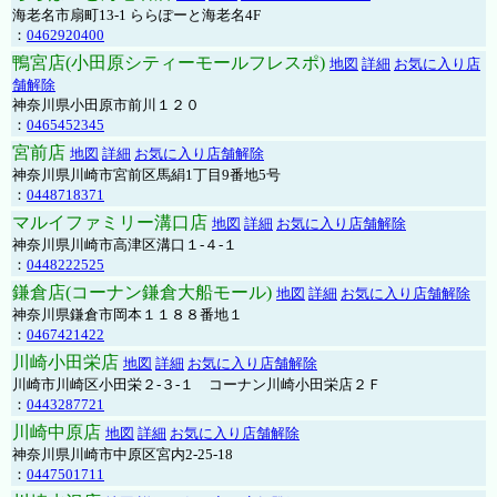
海老名市扇町13-1 ららぽーと海老名4F
：
0462920400
鴨宮店(小田原シティーモールフレスポ)
地図
詳細
お気に入り店
舗解除
神奈川県小田原市前川１２０
：
0465452345
宮前店
地図
詳細
お気に入り店舗解除
神奈川県川崎市宮前区馬絹1丁目9番地5号
：
0448718371
マルイファミリー溝口店
地図
詳細
お気に入り店舗解除
神奈川県川崎市高津区溝口１-４-１
：
0448222525
鎌倉店(コーナン鎌倉大船モール)
地図
詳細
お気に入り店舗解除
神奈川県鎌倉市岡本１１８８番地１
：
0467421422
川崎小田栄店
地図
詳細
お気に入り店舗解除
川崎市川崎区小田栄２‐３‐１ コーナン川崎小田栄店２Ｆ
：
0443287721
川崎中原店
地図
詳細
お気に入り店舗解除
神奈川県川崎市中原区宮内2-25-18
：
0447501711