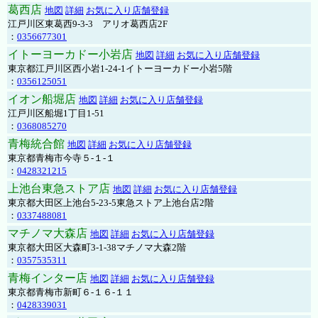
葛西店
地図
詳細
お気に入り店舗登録
江戸川区東葛西9-3-3 アリオ葛西店2F
：
0356677301
イトーヨーカドー小岩店
地図
詳細
お気に入り店舗登録
東京都江戸川区西小岩1-24-1イトーヨーカドー小岩5階
：
0356125051
イオン船堀店
地図
詳細
お気に入り店舗登録
江戸川区船堀1丁目1-51
：
0368085270
青梅統合館
地図
詳細
お気に入り店舗登録
東京都青梅市今寺５-１-１
：
0428321215
上池台東急ストア店
地図
詳細
お気に入り店舗登録
東京都大田区上池台5-23-5東急ストア上池台店2階
：
0337488081
マチノマ大森店
地図
詳細
お気に入り店舗登録
東京都大田区大森町3-1-38マチノマ大森2階
：
0357535311
青梅インター店
地図
詳細
お気に入り店舗登録
東京都青梅市新町６-１６-１１
：
0428339031