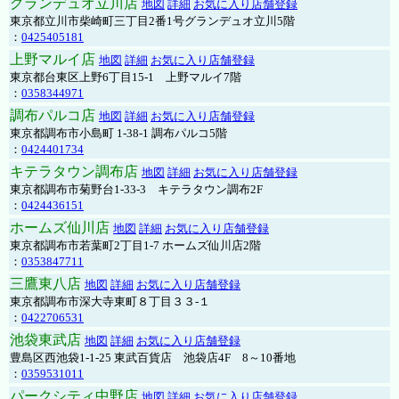
グランデュオ立川店
地図
詳細
お気に入り店舗登録
東京都立川市柴崎町三丁目2番1号グランデュオ立川5階
：
0425405181
上野マルイ店
地図
詳細
お気に入り店舗登録
東京都台東区上野6丁目15-1 上野マルイ7階
：
0358344971
調布パルコ店
地図
詳細
お気に入り店舗登録
東京都調布市小島町 1-38-1 調布パルコ5階
：
0424401734
キテラタウン調布店
地図
詳細
お気に入り店舗登録
東京都調布市菊野台1-33-3 キテラタウン調布2F
：
0424436151
ホームズ仙川店
地図
詳細
お気に入り店舗登録
東京都調布市若葉町2丁目1-7 ホームズ仙川店2階
：
0353847711
三鷹東八店
地図
詳細
お気に入り店舗登録
東京都調布市深大寺東町８丁目３３-１
：
0422706531
池袋東武店
地図
詳細
お気に入り店舗登録
豊島区西池袋1-1-25 東武百貨店 池袋店4F 8～10番地
：
0359531011
パークシティ中野店
地図
詳細
お気に入り店舗登録