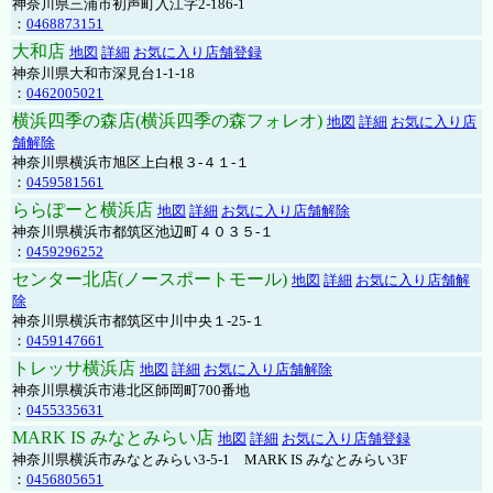
神奈川県三浦市初声町入江字2-186-1
：
0468873151
大和店
地図
詳細
お気に入り店舗登録
神奈川県大和市深見台1-1-18
：
0462005021
横浜四季の森店(横浜四季の森フォレオ)
地図
詳細
お気に入り店
舗解除
神奈川県横浜市旭区上白根３-４１-１
：
0459581561
ららぽーと横浜店
地図
詳細
お気に入り店舗解除
神奈川県横浜市都筑区池辺町４０３５-１
：
0459296252
センター北店(ノースポートモール)
地図
詳細
お気に入り店舗解
除
神奈川県横浜市都筑区中川中央１-25-１
：
0459147661
トレッサ横浜店
地図
詳細
お気に入り店舗解除
神奈川県横浜市港北区師岡町700番地
：
0455335631
MARK IS みなとみらい店
地図
詳細
お気に入り店舗登録
神奈川県横浜市みなとみらい3-5-1 MARK IS みなとみらい3F
：
0456805651