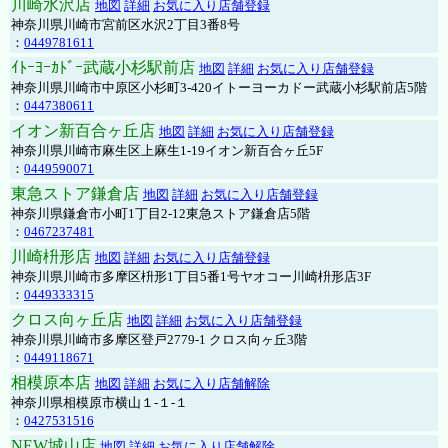
川崎水沢店
地図
詳細
お気に入り店舗登録
神奈川県川崎市宮前区水沢2丁目3番8号
：
0449781611
ｲﾄｰﾖｰｶﾄﾞｰ武蔵小杉駅前店
地図
詳細
お気に入り店舗登録
神奈川県川崎市中原区小杉町3-420イトーヨーカドー武蔵小杉駅前店5階
：
0447380611
イオン新百合ヶ丘店
地図
詳細
お気に入り店舗登録
神奈川県川崎市麻生区上麻生1-19イオン新百合ヶ丘5F
：
0449590071
東急ストア鎌倉店
地図
詳細
お気に入り店舗登録
神奈川県鎌倉市小町1丁目2-12東急ストア鎌倉店5階
：
0467237481
川崎枡形店
地図
詳細
お気に入り店舗登録
神奈川県川崎市多摩区枡形1丁目5番1号ヤオコー川崎枡形店3F
：
0449333315
クロス向ヶ丘店
地図
詳細
お気に入り店舗登録
神奈川県川崎市多摩区登戸2779-1 クロス向ヶ丘3階
：
0449118671
相模原本店
地図
詳細
お気に入り店舗解除
神奈川県相模原市横山１-１-１
：
0427531516
NEW城山店
地図
詳細
お気に入り店舗解除