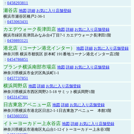
：
0458293811
瀬谷店
地図
詳細
お気に入り店舗登録
横浜市瀬谷区橋戸2-36-1
：
0453063431
カエデウォーク長津田店
地図
詳細
お気に入り店舗登録
横浜市緑区長津田みなみ台4丁目7-1 カエデウォーク長津田1階
：
0459893121
港北店（コーナン港北インター）
地図
詳細
お気に入り店舗登録
神奈川県 横浜市都筑区 折本町 191番地コーナン港北インター店2階
：
0454786851
ブランチ横浜南部市場店
地図
詳細
お気に入り店舗登録
神奈川県横浜市金沢区鳥浜町1-1
：
0457737851
横浜岡野店
地図
詳細
お気に入り店舗登録
神奈川県横浜市西区岡野2-5-18 サミット横浜岡野1階
：
0453147301
日吉東急アベニュー店
地図
詳細
お気に入り店舗登録
神奈川県横浜市港北区日吉2-1-1日吉東急アベニュー 本館3階
：
0455603351
イトーヨーカドー上永谷店
地図
詳細
お気に入り店舗登録
神奈川県横浜市港南区丸山台1-12イトーヨーカドー上永谷3階