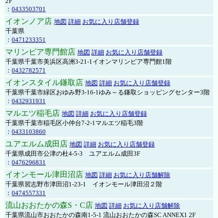
2F
：
0433503701
イオンノア店
地図
詳細
お気に入り店舗登録
千葉県
：
0471233351
マリンピア専門館店
地図
詳細
お気に入り店舗登録
千葉県千葉市美浜区高洲3-21-1イオンマリンピア専門館1階
：
0432782571
イオンスタイル鎌取店
地図
詳細
お気に入り店舗登録
千葉県千葉市緑区おゆみ野3-16-1ゆみ～る鎌取ショッピングセンター3階
：
0432931931
マルエツ稲毛店
地図
詳細
お気に入り店舗登録
千葉県千葉市稲毛区小仲台7-2-1マルエツ稲毛3階
：
0433103860
ユアエルム成田店
地図
詳細
お気に入り店舗登録
千葉県成田市公津の杜4-5-3 ユアエルム成田3F
：
0476296831
イオンモール津田沼店
地図
詳細
お気に入り店舗解除
千葉県習志野市津田沼1-23-1 イオンモール津田沼２階
：
0474557331
流山おおたかの森S・C店
地図
詳細
お気に入り店舗解除
千葉県流山市おおたかの森南1-5-1 流山おおたかの森SC ANNEX1 2F