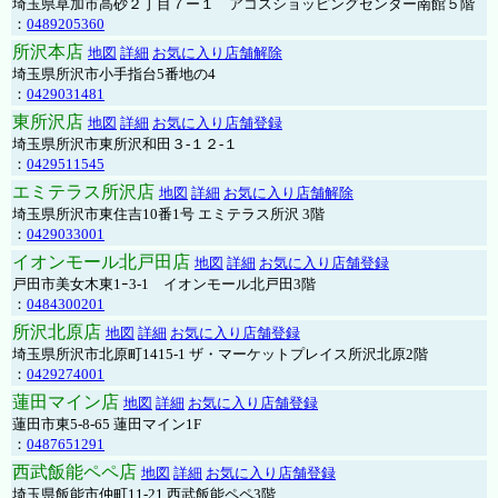
埼玉県草加市高砂２丁目７ー１ アコスショッピングセンター南館５階
：
0489205360
所沢本店
地図
詳細
お気に入り店舗解除
埼玉県所沢市小手指台5番地の4
：
0429031481
東所沢店
地図
詳細
お気に入り店舗登録
埼玉県所沢市東所沢和田３-１２-１
：
0429511545
エミテラス所沢店
地図
詳細
お気に入り店舗解除
埼玉県所沢市東住吉10番1号 エミテラス所沢 3階
：
0429033001
イオンモール北戸田店
地図
詳細
お気に入り店舗登録
戸田市美女木東1ｰ3‐1 イオンモール北戸田3階
：
0484300201
所沢北原店
地図
詳細
お気に入り店舗登録
埼玉県所沢市北原町1415-1 ザ・マーケットプレイス所沢北原2階
：
0429274001
蓮田マイン店
地図
詳細
お気に入り店舗登録
蓮田市東5-8-65 蓮田マイン1F
：
0487651291
西武飯能ペペ店
地図
詳細
お気に入り店舗登録
埼玉県飯能市仲町11-21 西武飯能ペペ3階