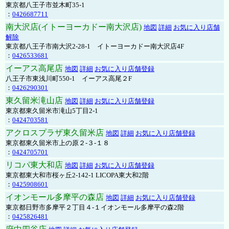
東京都八王子市並木町35-1
：
0426687711
南大沢店(イトーヨーカドー南大沢店)
地図
詳細
お気に入り店舗
解除
東京都八王子市南大沢2-28-1 イトーヨーカドー南大沢店4F
：
0426533681
イーアス高尾店
地図
詳細
お気に入り店舗登録
八王子市東浅川町550-1 イーアス高尾２F
：
0426290301
東久留米滝山店
地図
詳細
お気に入り店舗登録
東京都東久留米市滝山5丁目2-1
：
0424703581
アクロスプラザ東久留米店
地図
詳細
お気に入り店舗登録
東京都東久留米市上の原２-３-１８
：
0424705701
リコパ東大和店
地図
詳細
お気に入り店舗登録
東京都東大和市桜ヶ丘2-142-1 LICOPA東大和2階
：
0425908601
イオンモール多摩平の森店
地図
詳細
お気に入り店舗登録
東京都日野市多摩平２丁目４-１イオンモール多摩平の森2階
：
0425826481