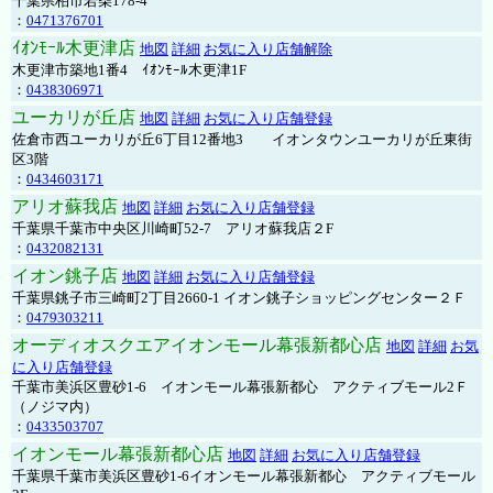
千葉県柏市若柴178-4
：
0471376701
ｲｵﾝﾓｰﾙ木更津店
地図
詳細
お気に入り店舗解除
木更津市築地1番4 ｲｵﾝﾓｰﾙ木更津1F
：
0438306971
ユーカリが丘店
地図
詳細
お気に入り店舗登録
佐倉市西ユーカリが丘6丁目12番地3 イオンタウンユーカリが丘東街
区3階
：
0434603171
アリオ蘇我店
地図
詳細
お気に入り店舗登録
千葉県千葉市中央区川崎町52-7 アリオ蘇我店２F
：
0432082131
イオン銚子店
地図
詳細
お気に入り店舗登録
千葉県銚子市三崎町2丁目2660-1 イオン銚子ショッピングセンター２Ｆ
：
0479303211
オーディオスクエアイオンモール幕張新都心店
地図
詳細
お気
に入り店舗登録
千葉市美浜区豊砂1-6 イオンモール幕張新都心 アクティブモール2Ｆ
（ノジマ内）
：
0433503707
イオンモール幕張新都心店
地図
詳細
お気に入り店舗登録
千葉県千葉市美浜区豊砂1-6イオンモール幕張新都心 アクティブモール