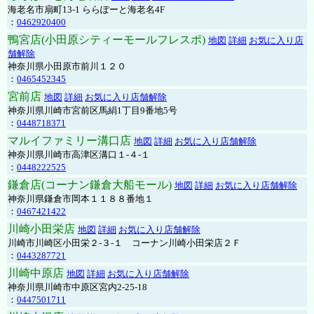
海老名市扇町13-1 ららぽーと海老名4F
：
0462920400
鴨宮店(小田原シティーモールフレスポ)
地図
詳細
お気に入り店
舗解除
神奈川県小田原市前川１２０
：
0465452345
宮前店
地図
詳細
お気に入り店舗解除
神奈川県川崎市宮前区馬絹1丁目9番地5号
：
0448718371
マルイファミリー溝口店
地図
詳細
お気に入り店舗解除
神奈川県川崎市高津区溝口１-４-１
：
0448222525
鎌倉店(コーナン鎌倉大船モール)
地図
詳細
お気に入り店舗解除
神奈川県鎌倉市岡本１１８８番地１
：
0467421422
川崎小田栄店
地図
詳細
お気に入り店舗解除
川崎市川崎区小田栄２‐３‐１ コーナン川崎小田栄店２Ｆ
：
0443287721
川崎中原店
地図
詳細
お気に入り店舗解除
神奈川県川崎市中原区宮内2-25-18
：
0447501711