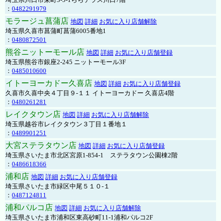
：
0482291979
モラージュ菖蒲店
地図
詳細
お気に入り店舗解除
埼玉県久喜市菖蒲町菖蒲6005番地1
：
0480872501
熊谷ニットーモール店
地図
詳細
お気に入り店舗登録
埼玉県熊谷市銀座2-245 ニットーモール3F
：
0485010600
イトーヨーカドー久喜店
地図
詳細
お気に入り店舗登録
久喜市久喜中央４丁目９-１１ イトーヨーカドー 久喜店4階
：
0480261281
レイクタウン店
地図
詳細
お気に入り店舗解除
埼玉県越谷市レイクタウン３丁目１番地１
：
0489901251
大宮ステラタウン店
地図
詳細
お気に入り店舗登録
埼玉県さいたま市北区宮原1-854-1 ステラタウン公園棟2階
：
0486618366
浦和店
地図
詳細
お気に入り店舗登録
埼玉県さいたま市緑区中尾５１０-１
：
0487124811
浦和パルコ店
地図
詳細
お気に入り店舗解除
埼玉県さいたま市浦和区東高砂町11-1浦和パルコ2F