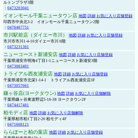
ルトンプラザ3階
：
0473203041
イオンモール千葉ニュータウン店
地図
詳細
お気に入り店舗登録
印西市中央北3-2 イオンモール千葉ニュータウン2階
：
0476487751
市川駅前店（ダイエー市川）
地図
詳細
お気に入り店舗登録
市川市市川1-4-10ダイエー市川 6階
：
0473231361
ニューコースト新浦安店
地図
詳細
お気に入り店舗登録
千葉県浦安市明海4丁目1-1ニューコースト新浦安3階
：
0473063401
トライアル西友浦安店
地図
詳細
お気に入り店舗登録
千葉県浦安市北栄1-14-1 トライアル西友浦安店3F
：
0473057661
鎌ヶ谷店(ヨークタウン)
地図
詳細
お気に入り店舗解除
千葉県鎌ヶ谷東道野辺5-16-38 ヨークタウン2F
：
0474417481
柏モディ店
地図
詳細
お気に入り店舗解除
千葉県柏市柏1丁目2-26 柏モディ4F
：
0471668121
ららぽーと柏の葉店
地図
詳細
お気に入り店舗登録