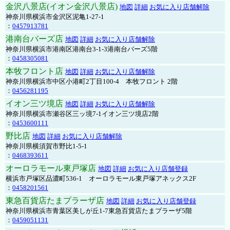
金沢八景店(イオン金沢八景店)
地図
詳細
お気に入り店舗解除
神奈川県横浜市金沢区泥亀1-27-1
：
0457913781
港南台バーズ店
地図
詳細
お気に入り店舗解除
神奈川県横浜市港南区港南台3-1-3港南台バーズ5階
：
0458305081
本牧フロント店
地図
詳細
お気に入り店舗解除
神奈川県横浜市中区小港町2丁目100-4 本牧フロント 2階
：
0456281195
イオン三ツ境店
地図
詳細
お気に入り店舗解除
神奈川県横浜市瀬谷区三ッ境7-1イオン三ツ境店2階
：
0453600111
野比店
地図
詳細
お気に入り店舗解除
神奈川県横須賀市野比1-5-1
：
0468393611
オーロラモール東戸塚店
地図
詳細
お気に入り店舗登録
横浜市戸塚区品濃町536-1 オーロラモール東戸塚アネックス2F
：
0458201561
東急百貨店たまプラーザ店
地図
詳細
お気に入り店舗登録
神奈川県横浜市青葉区美しが丘1-7東急百貨店たまプラーザ5階
：
0459051131