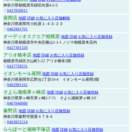
神奈川県相模原市緑区向原4-2-3
：
0427830611
座間店
地図
詳細
お気に入り店舗解除
神奈川県座間市小松原１-４３-２３
：
0462981701
オーディオスクエア相模原
地図
詳細
お気に入り店舗登録
神奈川県相模原市中央区横山1-1-1 ノジマ相模原本店内
：
0427301326
アリオ橋本店
地図
詳細
お気に入り店舗登録
相模原市緑区大山町1-22 アリオ橋本2階
：
0427758531
イオンモール座間
地図
詳細
お気に入り店舗登録
神奈川県座間市広野台2丁目10-4 イオンモール座間3階
：
0462981161
そよら湘南茅ヶ崎店
地図
詳細
お気に入り店舗登録
神奈川県茅ヶ崎市茅ヶ崎2‐7‐71 そよら湘南茅ヶ崎３F
：
0467846080
秦野店
地図
詳細
お気に入り店舗登録
神奈川県秦野市曽屋４７８４
：
0463831214
ららぽーと湘南平塚店
地図
詳細
お気に入り店舗登録