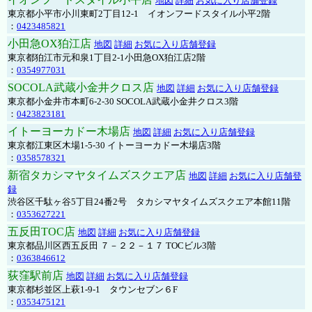
地図
詳細
お気に入り店舗登録
東京都小平市小川東町2丁目12-1 イオンフードスタイル小平2階
：
0423485821
小田急OX狛江店
地図
詳細
お気に入り店舗登録
東京都狛江市元和泉1丁目2-1小田急OX狛江店2階
：
0354977031
SOCOLA武蔵小金井クロス店
地図
詳細
お気に入り店舗登録
東京都小金井市本町6-2-30 SOCOLA武蔵小金井クロス3階
：
0423823181
イトーヨーカドー木場店
地図
詳細
お気に入り店舗登録
東京都江東区木場1-5-30 イトーヨーカドー木場店3階
：
0358578321
新宿タカシマヤタイムズスクエア店
地図
詳細
お気に入り店舗登
録
渋谷区千駄ヶ谷5丁目24番2号 タカシマヤタイムズスクエア本館11階
：
0353627221
五反田TOC店
地図
詳細
お気に入り店舗登録
東京都品川区西五反田 ７－２２－１７ TOCビル3階
：
0363846612
荻窪駅前店
地図
詳細
お気に入り店舗登録
東京都杉並区上萩1-9-1 タウンセブン６F
：
0353475121