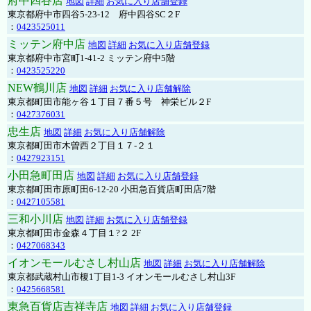
府中四谷店
地図
詳細
お気に入り店舗登録
東京都府中市四谷5-23-12 府中四谷SC２F
：
0423525011
ミッテン府中店
地図
詳細
お気に入り店舗登録
東京都府中市宮町1-41-2 ミッテン府中5階
：
0423525220
NEW鶴川店
地図
詳細
お気に入り店舗解除
東京都町田市能ヶ谷１丁目７番５号 神栄ビル２F
：
0427376031
忠生店
地図
詳細
お気に入り店舗解除
東京都町田市木曽西２丁目１７-２１
：
0427923151
小田急町田店
地図
詳細
お気に入り店舗登録
東京都町田市原町田6-12-20 小田急百貨店町田店7階
：
0427105581
三和小川店
地図
詳細
お気に入り店舗登録
東京都町田市金森４丁目１?２ 2F
：
0427068343
イオンモールむさし村山店
地図
詳細
お気に入り店舗解除
東京都武蔵村山市榎1丁目1-3 イオンモールむさし村山3F
：
0425668581
東急百貨店吉祥寺店
地図
詳細
お気に入り店舗登録