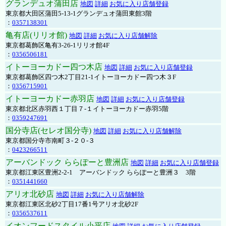
グランデュオ蒲田店
地図
詳細
お気に入り店舗登録
東京都大田区蒲田5-13-1グランデュオ蒲田東館3階
：
0357138301
亀有店(リリオ館)
地図
詳細
お気に入り店舗解除
東京都葛飾区亀有3-26-1リリオ館4F
：
0356506181
イトーヨーカドー四つ木店
地図
詳細
お気に入り店舗登録
東京都葛飾区四つ木2丁目21-1イトーヨーカドー四つ木３F
：
0356715901
イトーヨーカドー赤羽店
地図
詳細
お気に入り店舗登録
東京都北区赤羽西１丁目７-１イトーヨーカドー赤羽5階
：
0359247691
国分寺店(セレオ国分寺)
地図
詳細
お気に入り店舗解除
東京都国分寺市南町３-２０-３
：
0423266511
アーバンドック ららぽーと豊洲店
地図
詳細
お気に入り店舗登録
東京都江東区豊洲2-2-1 アーバンドック ららぽーと豊洲３ 3階
：
0351441660
アリオ北砂店
地図
詳細
お気に入り店舗解除
東京都江東区北砂2丁目17番1号アリオ北砂2F
：
0356537611
イオンフードスタイル小平店