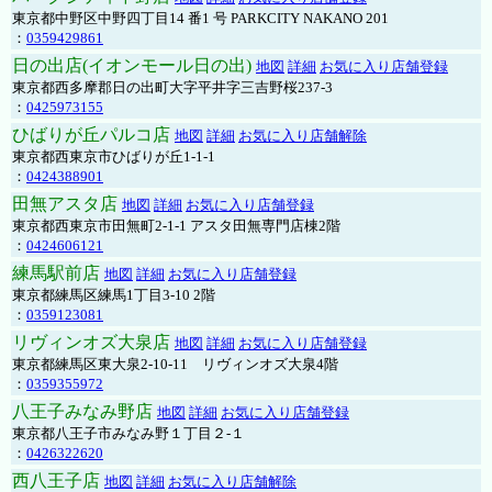
東京都中野区中野四丁目14 番1 号 PARKCITY NAKANO 201
：
0359429861
日の出店(イオンモール日の出)
地図
詳細
お気に入り店舗登録
東京都西多摩郡日の出町大字平井字三吉野桜237-3
：
0425973155
ひばりが丘パルコ店
地図
詳細
お気に入り店舗解除
東京都西東京市ひばりが丘1-1-1
：
0424388901
田無アスタ店
地図
詳細
お気に入り店舗登録
東京都西東京市田無町2-1-1 アスタ田無専門店棟2階
：
0424606121
練馬駅前店
地図
詳細
お気に入り店舗登録
東京都練馬区練馬1丁目3-10 2階
：
0359123081
リヴィンオズ大泉店
地図
詳細
お気に入り店舗登録
東京都練馬区東大泉2-10-11 リヴィンオズ大泉4階
：
0359355972
八王子みなみ野店
地図
詳細
お気に入り店舗登録
東京都八王子市みなみ野１丁目２-１
：
0426322620
西八王子店
地図
詳細
お気に入り店舗解除