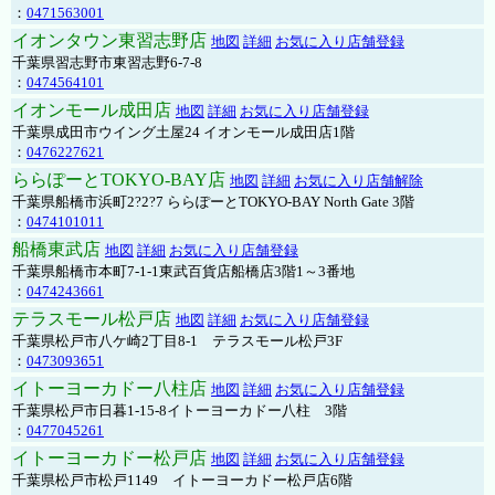
：
0471563001
イオンタウン東習志野店
地図
詳細
お気に入り店舗登録
千葉県習志野市東習志野6-7-8
：
0474564101
イオンモール成田店
地図
詳細
お気に入り店舗登録
千葉県成田市ウイング土屋24 イオンモール成田店1階
：
0476227621
ららぽーとTOKYO-BAY店
地図
詳細
お気に入り店舗解除
千葉県船橋市浜町2?2?7 ららぽーとTOKYO-BAY North Gate 3階
：
0474101011
船橋東武店
地図
詳細
お気に入り店舗登録
千葉県船橋市本町7-1-1東武百貨店船橋店3階1～3番地
：
0474243661
テラスモール松戸店
地図
詳細
お気に入り店舗登録
千葉県松戸市八ケ崎2丁目8-1 テラスモール松戸3F
：
0473093651
イトーヨーカドー八柱店
地図
詳細
お気に入り店舗登録
千葉県松戸市日暮1-15-8イトーヨーカドー八柱 3階
：
0477045261
イトーヨーカドー松戸店
地図
詳細
お気に入り店舗登録
千葉県松戸市松戸1149 イトーヨーカドー松戸店6階