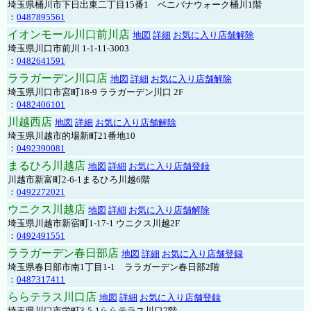
埼玉県桶川市下日出東二丁目15番1 ベニバナウォーク桶川1階
：
0487895561
イオンモール川口前川店
地図
詳細
お気に入り店舗解除
埼玉県川口市前川 1-1-11-3003
：
0482641591
ララガーデン川口店
地図
詳細
お気に入り店舗解除
埼玉県川口市宮町18-9 ララガーデン川口 2F
：
0482406101
川越西店
地図
詳細
お気に入り店舗解除
埼玉県川越市的場新町21番地10
：
0492390081
まるひろ川越店
地図
詳細
お気に入り店舗登録
川越市新富町2-6-1まるひろ川越6階
：
0492272021
ウニクス川越店
地図
詳細
お気に入り店舗解除
埼玉県川越市新宿町1-17-1 ウニクス川越2F
：
0492491551
ララガーデン春日部店
地図
詳細
お気に入り店舗登録
埼玉県春日部市南1丁目1-1 ララガーデン春日部2階
：
0487317411
ららテラス川口店
地図
詳細
お気に入り店舗登録
埼玉県川口市栄町3-5-1ららテラス川口7階