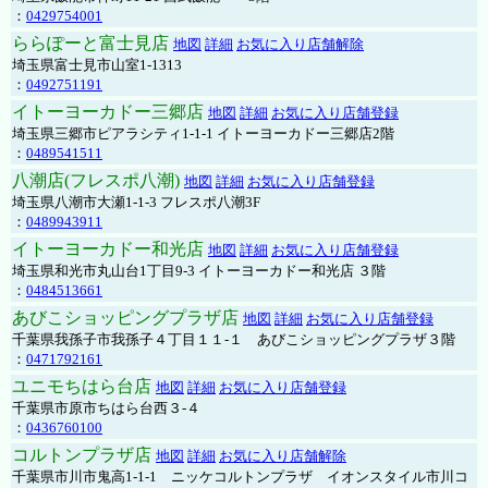
：
0429754001
ららぽーと富士見店
地図
詳細
お気に入り店舗解除
埼玉県富士見市山室1-1313
：
0492751191
イトーヨーカドー三郷店
地図
詳細
お気に入り店舗登録
埼玉県三郷市ピアラシティ1-1-1 イトーヨーカドー三郷店2階
：
0489541511
八潮店(フレスポ八潮)
地図
詳細
お気に入り店舗登録
埼玉県八潮市大瀬1-1-3 フレスポ八潮3F
：
0489943911
イトーヨーカドー和光店
地図
詳細
お気に入り店舗登録
埼玉県和光市丸山台1丁目9-3 イトーヨーカドー和光店 ３階
：
0484513661
あびこショッピングプラザ店
地図
詳細
お気に入り店舗登録
千葉県我孫子市我孫子４丁目１１-１ あびこショッピングプラザ３階
：
0471792161
ユニモちはら台店
地図
詳細
お気に入り店舗登録
千葉県市原市ちはら台西３-４
：
0436760100
コルトンプラザ店
地図
詳細
お気に入り店舗解除
千葉県市川市鬼高1-1-1 ニッケコルトンプラザ イオンスタイル市川コ