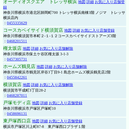
オーディオスクエア トレッサ横浜
地図
詳細
お気に入り店舗登
録
神奈川県横浜市港北区師岡町700 トレッサ横浜南棟3階 ノジマ トレッサ
横浜店内
：
0455335629
コースカベイサイド横須賀店
地図
詳細
お気に入り店舗登録
神奈川県横須賀市本町２-１-１２コースカベイサイドストアーズ3階
：
0468201511
権太坂店
地図
詳細
お気に入り店舗解除
神奈川県横浜市保土ケ谷区権太坂 3-1-3
：
0457305731
ホームズ鶴見店
地図
詳細
お気に入り店舗解除
神奈川県横浜市鶴見区岸谷3丁目9-1 島忠ホームズ横浜鶴見店2階
：
0455842261
横須賀店
地図
詳細
お気に入り店舗解除
横須賀市平成町3丁目28-2
：
0468287011
戸塚モディ店
地図
詳細
お気に入り店舗登録
神奈川県横浜市戸塚区戸塚町10
：
0458696131
東戸塚西口店
地図
詳細
お気に入り店舗登録
横浜市戸塚区川上町87-8 東戸塚西口プラザ１階