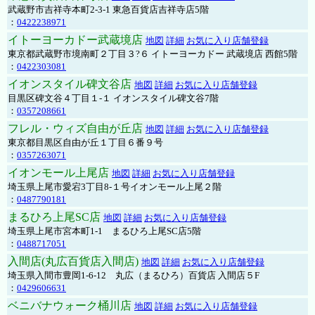
武蔵野市吉祥寺本町2-3-1 東急百貨店吉祥寺店5階
：
0422238971
イトーヨーカドー武蔵境店
地図
詳細
お気に入り店舗登録
東京都武蔵野市境南町２丁目３?６ イトーヨーカドー 武蔵境店 西館5階
：
0422303081
イオンスタイル碑文谷店
地図
詳細
お気に入り店舗登録
目黒区碑文谷４丁目１-１ イオンスタイル碑文谷7階
：
0357208661
フレル・ウィズ自由が丘店
地図
詳細
お気に入り店舗登録
東京都目黒区自由が丘１丁目６番９号
：
0357263071
イオンモール上尾店
地図
詳細
お気に入り店舗登録
埼玉県上尾市愛宕3丁目8-１号イオンモール上尾２階
：
0487790181
まるひろ上尾SC店
地図
詳細
お気に入り店舗登録
埼玉県上尾市宮本町1-1 まるひろ上尾SC店5階
：
0488717051
入間店(丸広百貨店入間店)
地図
詳細
お気に入り店舗登録
埼玉県入間市豊岡1-6-12 丸広（まるひろ）百貨店 入間店５F
：
0429606631
ベニバナウォーク桶川店
地図
詳細
お気に入り店舗登録