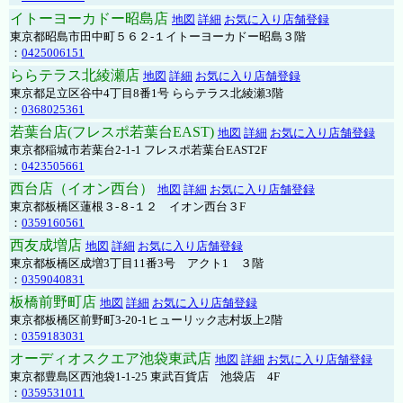
イトーヨーカドー昭島店
地図
詳細
お気に入り店舗登録
東京都昭島市田中町５６２-１イトーヨーカドー昭島３階
：
0425006151
ららテラス北綾瀬店
地図
詳細
お気に入り店舗登録
東京都足立区谷中4丁目8番1号 ららテラス北綾瀬3階
：
0368025361
若葉台店(フレスポ若葉台EAST)
地図
詳細
お気に入り店舗登録
東京都稲城市若葉台2-1-1 フレスポ若葉台EAST2F
：
0423505661
西台店（イオン西台）
地図
詳細
お気に入り店舗登録
東京都板橋区蓮根３-８-１２ イオン西台３F
：
0359160561
西友成増店
地図
詳細
お気に入り店舗登録
東京都板橋区成増3丁目11番3号 アクト1 ３階
：
0359040831
板橋前野町店
地図
詳細
お気に入り店舗登録
東京都板橋区前野町3-20-1ヒューリック志村坂上2階
：
0359183031
オーディオスクエア池袋東武店
地図
詳細
お気に入り店舗登録
東京都豊島区西池袋1-1-25 東武百貨店 池袋店 4F
：
0359531011