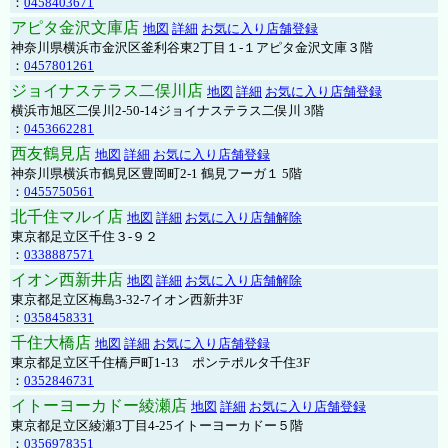
：
0458403671
アピタ金沢文庫店
地図
詳細
お気に入り店舗登録
神奈川県横浜市金沢区釜利谷東2丁目１-１アピタ金沢文庫３階
：
0457801261
ジョイナステラス二俣川店
地図
詳細
お気に入り店舗登録
横浜市旭区二俣川2-50-14ジョイナステラス二俣川 3階
：
0453662281
西友鶴見店
地図
詳細
お気に入り店舗登録
神奈川県横浜市鶴見区豊岡町2-1 鶴見フーガ１ 5階
：
0455750561
北千住マルイ店
地図
詳細
お気に入り店舗解除
東京都足立区千住３-９２
：
0338887571
イオン西新井店
地図
詳細
お気に入り店舗解除
東京都足立区梅島3-32-7イオン西新井3F
：
0358458331
千住大橋店
地図
詳細
お気に入り店舗登録
東京都足立区千住橋戸町1-13 ポンテポルタ千住3F
：
0352846731
イトーヨーカドー綾瀬店
地図
詳細
お気に入り店舗登録
東京都足立区綾瀬3丁目4-25イトーヨーカドー５階
：
0356978351