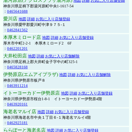
湯河原店(アクロスプラザ湯河原)
地図
詳細
お気に入り店舗登録
神奈川県足柄下郡湯河原町中央1-1617-54
：
0465641688
愛川店
地図
詳細
お気に入り店舗登録
神奈川県愛甲郡愛川町中津９７５-１
：
0462841562
本厚木ミロード店
地図
詳細
お気に入り店舗登録
厚木市中町2-2-1 本厚木ミロード2 6F
：
0462201201
大井松田店
地図
詳細
お気に入り店舗解除
神奈川県足柄上郡大井町金子字中の町325-1
：
0465828168
伊勢原店(エムアイプラザ)
地図
詳細
お気に入り店舗解除
神奈川県伊勢原市板戸８
：
0463911214
イトーヨーカドー伊勢原店
地図
詳細
お気に入り店舗登録
神奈川県伊勢原市桜台1-8-1 イトーヨーカドー伊勢原4階
：
0463920161
海老名マルイ店
地図
詳細
お気に入り店舗登録
神奈川県海老名市中央１丁目６-１海老名マルイ4階
：
0462925181
ららぽーと海老名店
地図
詳細
お気に入り店舗登録