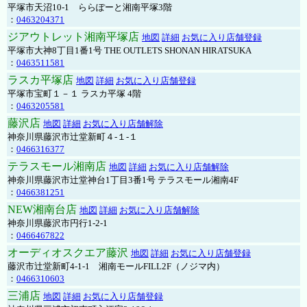
平塚市天沼10-1 ららぽーと湘南平塚3階
：
0463204371
ジアウトレット湘南平塚店
地図
詳細
お気に入り店舗登録
平塚市大神8丁目1番1号 THE OUTLETS SHONAN HIRATSUKA
：
0463511581
ラスカ平塚店
地図
詳細
お気に入り店舗登録
平塚市宝町１－１ ラスカ平塚 4階
：
0463205581
藤沢店
地図
詳細
お気に入り店舗解除
神奈川県藤沢市辻堂新町４-１-１
：
0466316377
テラスモール湘南店
地図
詳細
お気に入り店舗解除
神奈川県藤沢市辻堂神台1丁目3番1号 テラスモール湘南4F
：
0466381251
NEW湘南台店
地図
詳細
お気に入り店舗解除
神奈川県藤沢市円行1-2-1
：
0466467822
オーディオスクエア藤沢
地図
詳細
お気に入り店舗登録
藤沢市辻堂新町4-1-1 湘南モールFILL2F（ノジマ内）
：
0466310603
三浦店
地図
詳細
お気に入り店舗登録