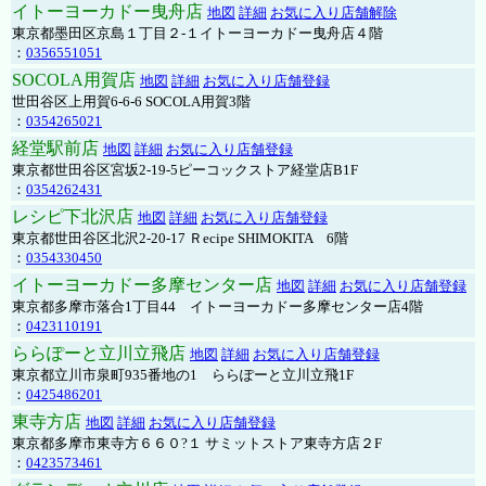
イトーヨーカドー曳舟店
地図
詳細
お気に入り店舗解除
東京都墨田区京島１丁目２-１イトーヨーカドー曳舟店４階
：
0356551051
SOCOLA用賀店
地図
詳細
お気に入り店舗登録
世田谷区上用賀6-6-6 SOCOLA用賀3階
：
0354265021
経堂駅前店
地図
詳細
お気に入り店舗登録
東京都世田谷区宮坂2-19-5ピーコックストア経堂店B1F
：
0354262431
レシピ下北沢店
地図
詳細
お気に入り店舗登録
東京都世田谷区北沢2-20-17 Ｒecipe SHIMOKITA 6階
：
0354330450
イトーヨーカドー多摩センター店
地図
詳細
お気に入り店舗登録
東京都多摩市落合1丁目44 イトーヨーカドー多摩センター店4階
：
0423110191
ららぽーと立川立飛店
地図
詳細
お気に入り店舗登録
東京都立川市泉町935番地の1 ららぽーと立川立飛1F
：
0425486201
東寺方店
地図
詳細
お気に入り店舗登録
東京都多摩市東寺方６６０?１ サミットストア東寺方店２F
：
0423573461