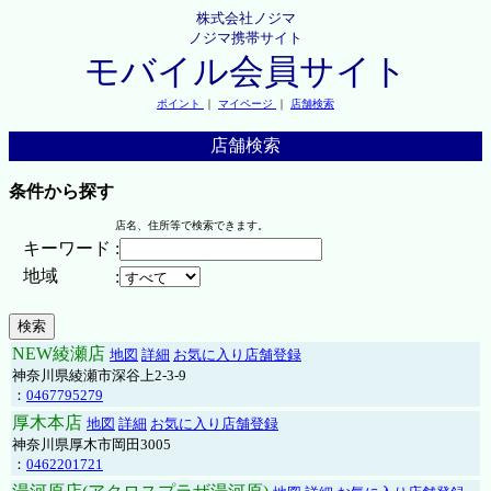
株式会社ノジマ
ノジマ携帯サイト
モバイル会員サイト
ポイント
｜
マイページ
｜
店舗検索
店舗検索
条件から探す
店名、住所等で検索できます。
キーワード
:
地域
:
NEW綾瀬店
地図
詳細
お気に入り店舗登録
神奈川県綾瀬市深谷上2-3-9
：
0467795279
厚木本店
地図
詳細
お気に入り店舗登録
神奈川県厚木市岡田3005
：
0462201721