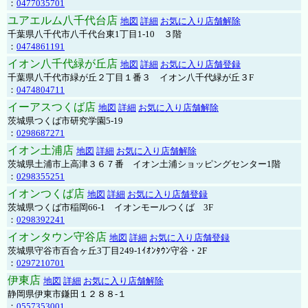
：
0477035701
ユアエルム八千代台店
地図
詳細
お気に入り店舗解除
千葉県八千代市八千代台東1丁目1-10 ３階
：
0474861191
イオン八千代緑が丘店
地図
詳細
お気に入り店舗登録
千葉県八千代市緑が丘２丁目１番３ イオン八千代緑が丘３F
：
0474804711
イーアスつくば店
地図
詳細
お気に入り店舗解除
茨城県つくば市研究学園5-19
：
0298687271
イオン土浦店
地図
詳細
お気に入り店舗解除
茨城県土浦市上高津３６７番 イオン土浦ショッピングセンター1階
：
0298355251
イオンつくば店
地図
詳細
お気に入り店舗登録
茨城県つくば市稲岡66-1 イオンモールつくば 3F
：
0298392241
イオンタウン守谷店
地図
詳細
お気に入り店舗登録
茨城県守谷市百合ヶ丘3丁目249-1ｲｵﾝﾀｳﾝ守谷・2F
：
0297210701
伊東店
地図
詳細
お気に入り店舗解除
静岡県伊東市鎌田１２８８-１
：
0557353001