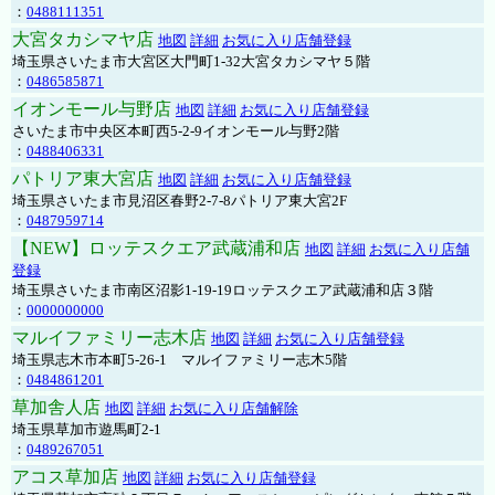
：
0488111351
大宮タカシマヤ店
地図
詳細
お気に入り店舗登録
埼玉県さいたま市大宮区大門町1-32大宮タカシマヤ５階
：
0486585871
イオンモール与野店
地図
詳細
お気に入り店舗登録
さいたま市中央区本町西5-2-9イオンモール与野2階
：
0488406331
パトリア東大宮店
地図
詳細
お気に入り店舗登録
埼玉県さいたま市見沼区春野2-7-8パトリア東大宮2F
：
0487959714
【NEW】ロッテスクエア武蔵浦和店
地図
詳細
お気に入り店舗
登録
埼玉県さいたま市南区沼影1-19-19ロッテスクエア武蔵浦和店３階
：
0000000000
マルイファミリー志木店
地図
詳細
お気に入り店舗登録
埼玉県志木市本町5-26-1 マルイファミリー志木5階
：
0484861201
草加舎人店
地図
詳細
お気に入り店舗解除
埼玉県草加市遊馬町2-1
：
0489267051
アコス草加店
地図
詳細
お気に入り店舗登録