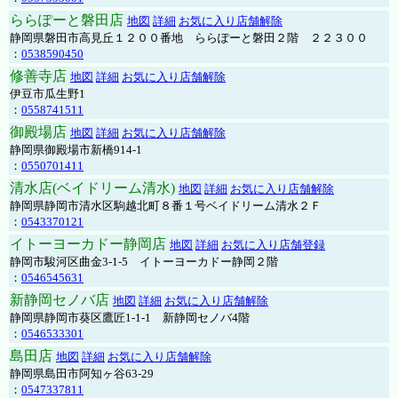
ららぽーと磐田店
地図
詳細
お気に入り店舗解除
静岡県磐田市高見丘１２００番地 ららぽーと磐田２階 ２２３００
：
0538590450
修善寺店
地図
詳細
お気に入り店舗解除
伊豆市瓜生野1
：
0558741511
御殿場店
地図
詳細
お気に入り店舗解除
静岡県御殿場市新橋914-1
：
0550701411
清水店(ベイドリーム清水)
地図
詳細
お気に入り店舗解除
静岡県静岡市清水区駒越北町８番１号ベイドリーム清水２Ｆ
：
0543370121
イトーヨーカドー静岡店
地図
詳細
お気に入り店舗登録
静岡市駿河区曲金3-1-5 イトーヨーカドー静岡２階
：
0546545631
新静岡セノバ店
地図
詳細
お気に入り店舗解除
静岡県静岡市葵区鷹匠1-1-1 新静岡セノバ4階
：
0546533301
島田店
地図
詳細
お気に入り店舗解除
静岡県島田市阿知ヶ谷63-29
：
0547337811