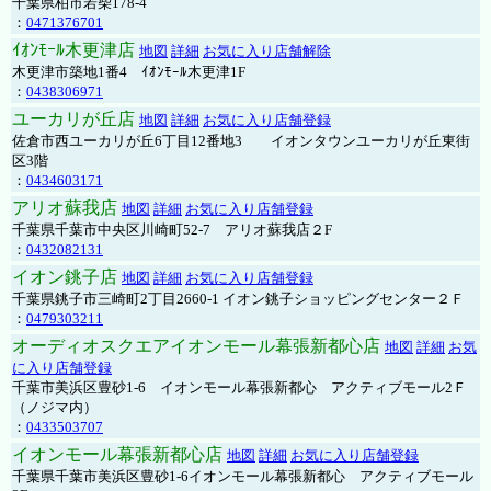
千葉県柏市若柴178-4
：
0471376701
ｲｵﾝﾓｰﾙ木更津店
地図
詳細
お気に入り店舗解除
木更津市築地1番4 ｲｵﾝﾓｰﾙ木更津1F
：
0438306971
ユーカリが丘店
地図
詳細
お気に入り店舗登録
佐倉市西ユーカリが丘6丁目12番地3 イオンタウンユーカリが丘東街
区3階
：
0434603171
アリオ蘇我店
地図
詳細
お気に入り店舗登録
千葉県千葉市中央区川崎町52-7 アリオ蘇我店２F
：
0432082131
イオン銚子店
地図
詳細
お気に入り店舗登録
千葉県銚子市三崎町2丁目2660-1 イオン銚子ショッピングセンター２Ｆ
：
0479303211
オーディオスクエアイオンモール幕張新都心店
地図
詳細
お気
に入り店舗登録
千葉市美浜区豊砂1-6 イオンモール幕張新都心 アクティブモール2Ｆ
（ノジマ内）
：
0433503707
イオンモール幕張新都心店
地図
詳細
お気に入り店舗登録
千葉県千葉市美浜区豊砂1-6イオンモール幕張新都心 アクティブモール