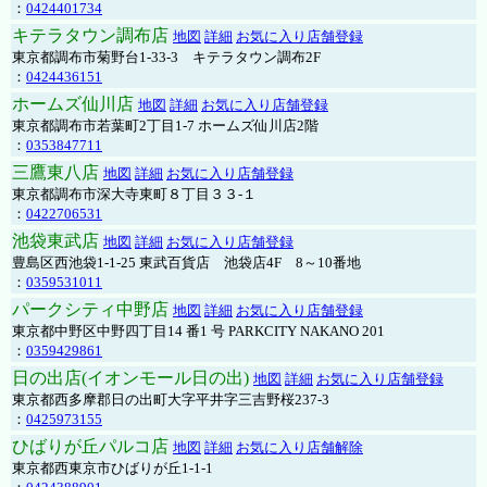
：
0424401734
キテラタウン調布店
地図
詳細
お気に入り店舗登録
東京都調布市菊野台1-33-3 キテラタウン調布2F
：
0424436151
ホームズ仙川店
地図
詳細
お気に入り店舗登録
東京都調布市若葉町2丁目1-7 ホームズ仙川店2階
：
0353847711
三鷹東八店
地図
詳細
お気に入り店舗登録
東京都調布市深大寺東町８丁目３３-１
：
0422706531
池袋東武店
地図
詳細
お気に入り店舗登録
豊島区西池袋1-1-25 東武百貨店 池袋店4F 8～10番地
：
0359531011
パークシティ中野店
地図
詳細
お気に入り店舗登録
東京都中野区中野四丁目14 番1 号 PARKCITY NAKANO 201
：
0359429861
日の出店(イオンモール日の出)
地図
詳細
お気に入り店舗登録
東京都西多摩郡日の出町大字平井字三吉野桜237-3
：
0425973155
ひばりが丘パルコ店
地図
詳細
お気に入り店舗解除
東京都西東京市ひばりが丘1-1-1