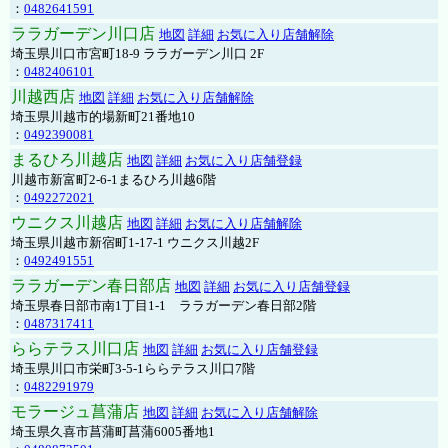
：
0482641591
ララガーデン川口店
地図
詳細
お気に入り店舗解除
埼玉県川口市宮町18-9 ララガーデン川口 2F
：
0482406101
川越西店
地図
詳細
お気に入り店舗解除
埼玉県川越市的場新町21番地10
：
0492390081
まるひろ川越店
地図
詳細
お気に入り店舗登録
川越市新富町2-6-1まるひろ川越6階
：
0492272021
ウニクス川越店
地図
詳細
お気に入り店舗解除
埼玉県川越市新宿町1-17-1 ウニクス川越2F
：
0492491551
ララガーデン春日部店
地図
詳細
お気に入り店舗登録
埼玉県春日部市南1丁目1-1 ララガーデン春日部2階
：
0487317411
ららテラス川口店
地図
詳細
お気に入り店舗登録
埼玉県川口市栄町3-5-1ららテラス川口7階
：
0482291979
モラージュ菖蒲店
地図
詳細
お気に入り店舗解除
埼玉県久喜市菖蒲町菖蒲6005番地1