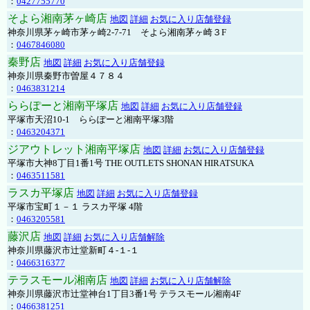
：
0427755770
そよら湘南茅ヶ崎店
地図
詳細
お気に入り店舗登録
神奈川県茅ヶ崎市茅ヶ崎2‐7‐71 そよら湘南茅ヶ崎３F
：
0467846080
秦野店
地図
詳細
お気に入り店舗登録
神奈川県秦野市曽屋４７８４
：
0463831214
ららぽーと湘南平塚店
地図
詳細
お気に入り店舗登録
平塚市天沼10-1 ららぽーと湘南平塚3階
：
0463204371
ジアウトレット湘南平塚店
地図
詳細
お気に入り店舗登録
平塚市大神8丁目1番1号 THE OUTLETS SHONAN HIRATSUKA
：
0463511581
ラスカ平塚店
地図
詳細
お気に入り店舗登録
平塚市宝町１－１ ラスカ平塚 4階
：
0463205581
藤沢店
地図
詳細
お気に入り店舗解除
神奈川県藤沢市辻堂新町４-１-１
：
0466316377
テラスモール湘南店
地図
詳細
お気に入り店舗解除
神奈川県藤沢市辻堂神台1丁目3番1号 テラスモール湘南4F
：
0466381251