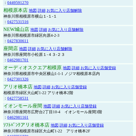
：
0449591270
相模原本店
地図
詳細
お気に入り店舗解除
神奈川県相模原市横山１-１-１
：
0427531516
NEW城山店
地図
詳細
お気に入り店舗解除
神奈川県相模原市緑区向原4-2-3
：
0427830611
座間店
地図
詳細
お気に入り店舗解除
神奈川県座間市小松原１-４３-２３
：
0462981701
オーディオスクエア相模原
地図
詳細
お気に入り店舗登録
神奈川県相模原市中央区横山1-1-1 ノジマ相模原本店内
：
0427301326
アリオ橋本店
地図
詳細
お気に入り店舗登録
相模原市緑区大山町1-22 アリオ橋本2階
：
0427758531
イオンモール座間
地図
詳細
お気に入り店舗登録
神奈川県座間市広野台2丁目10-4 イオンモール座間3階
：
0462981161
ｿﾌﾄﾊﾞﾝｸアリオ橋本店
地図
詳細
お気に入り店舗登録
神奈川県相模原市緑区大山町1-22 アリオ橋本2F