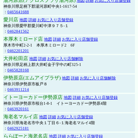
湯河原店(アクロスプラザ湯河原)
地図
詳細
お気に入り店舗登録
神奈川県足柄下郡湯河原町中央1-1617-54
：
0465641688
愛川店
地図
詳細
お気に入り店舗登録
神奈川県愛甲郡愛川町中津９７５-１
：
0462841562
本厚木ミロード店
地図
詳細
お気に入り店舗登録
厚木市中町2-2-1 本厚木ミロード2 6F
：
0462201201
大井松田店
地図
詳細
お気に入り店舗解除
神奈川県足柄上郡大井町金子字中の町325-1
：
0465828168
伊勢原店(エムアイプラザ)
地図
詳細
お気に入り店舗解除
神奈川県伊勢原市板戸８
：
0463911214
イトーヨーカドー伊勢原店
地図
詳細
お気に入り店舗登録
神奈川県伊勢原市桜台1-8-1 イトーヨーカドー伊勢原4階
：
0463920161
海老名マルイ店
地図
詳細
お気に入り店舗登録
神奈川県海老名市中央１丁目６-１海老名マルイ4階
：
0462925181
ららぽーと海老名店
地図
詳細
お気に入り店舗登録