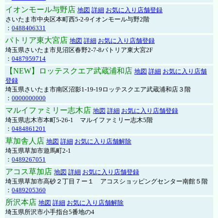
イオンモール与野店
地図
詳細
お気に入り店舗登録
さいたま市中央区本町西5-2-9イオンモール与野2階
：
0488406331
パトリア東大宮店
地図
詳細
お気に入り店舗登録
埼玉県さいたま市見沼区春野2-7-8パトリア東大宮2F
：
0487959714
【NEW】ロッテスクエア武蔵浦和店
地図
詳細
お気に入り店舗
登録
埼玉県さいたま市南区沼影1-19-19ロッテスクエア武蔵浦和店３階
：
0000000000
マルイファミリー志木店
地図
詳細
お気に入り店舗登録
埼玉県志木市本町5-26-1 マルイファミリー志木5階
：
0484861201
草加舎人店
地図
詳細
お気に入り店舗解除
埼玉県草加市遊馬町2-1
：
0489267051
アコス草加店
地図
詳細
お気に入り店舗登録
埼玉県草加市高砂２丁目７ー１ アコスショッピングセンター南館５階
：
0489205360
所沢本店
地図
詳細
お気に入り店舗解除
埼玉県所沢市小手指台5番地の4