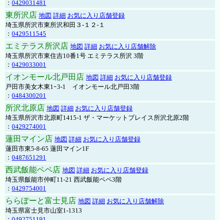
：
0429031481
東所沢店
地図
詳細
お気に入り店舗登録
埼玉県所沢市東所沢和田３-１２-１
：
0429511545
エミテラス所沢店
地図
詳細
お気に入り店舗解除
埼玉県所沢市東住吉10番1号 エミテラス所沢 3階
：
0429033001
イオンモール北戸田店
地図
詳細
お気に入り店舗登録
戸田市美女木東1ｰ3‐1 イオンモール北戸田3階
：
0484300201
所沢北原店
地図
詳細
お気に入り店舗登録
埼玉県所沢市北原町1415-1 ザ・マーケットプレイス所沢北原2階
：
0429274001
蓮田マイン店
地図
詳細
お気に入り店舗登録
蓮田市東5-8-65 蓮田マイン1F
：
0487651291
西武飯能ペペ店
地図
詳細
お気に入り店舗登録
埼玉県飯能市仲町11-21 西武飯能ペペ3階
：
0429754001
ららぽーと富士見店
地図
詳細
お気に入り店舗解除
埼玉県富士見市山室1-1313
：
0492751191