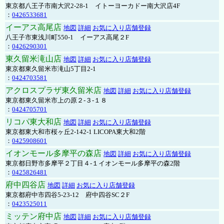
東京都八王子市南大沢2-28-1 イトーヨーカドー南大沢店4F
：
0426533681
イーアス高尾店
地図
詳細
お気に入り店舗登録
八王子市東浅川町550-1 イーアス高尾２F
：
0426290301
東久留米滝山店
地図
詳細
お気に入り店舗登録
東京都東久留米市滝山5丁目2-1
：
0424703581
アクロスプラザ東久留米店
地図
詳細
お気に入り店舗登録
東京都東久留米市上の原２-３-１８
：
0424705701
リコパ東大和店
地図
詳細
お気に入り店舗登録
東京都東大和市桜ヶ丘2-142-1 LICOPA東大和2階
：
0425908601
イオンモール多摩平の森店
地図
詳細
お気に入り店舗登録
東京都日野市多摩平２丁目４-１イオンモール多摩平の森2階
：
0425826481
府中四谷店
地図
詳細
お気に入り店舗登録
東京都府中市四谷5-23-12 府中四谷SC２F
：
0423525011
ミッテン府中店
地図
詳細
お気に入り店舗登録