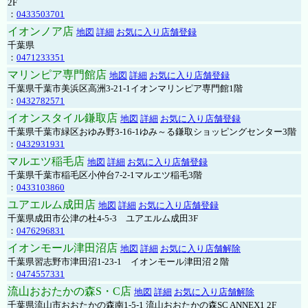
2F
：
0433503701
イオンノア店
地図
詳細
お気に入り店舗登録
千葉県
：
0471233351
マリンピア専門館店
地図
詳細
お気に入り店舗登録
千葉県千葉市美浜区高洲3-21-1イオンマリンピア専門館1階
：
0432782571
イオンスタイル鎌取店
地図
詳細
お気に入り店舗登録
千葉県千葉市緑区おゆみ野3-16-1ゆみ～る鎌取ショッピングセンター3階
：
0432931931
マルエツ稲毛店
地図
詳細
お気に入り店舗登録
千葉県千葉市稲毛区小仲台7-2-1マルエツ稲毛3階
：
0433103860
ユアエルム成田店
地図
詳細
お気に入り店舗登録
千葉県成田市公津の杜4-5-3 ユアエルム成田3F
：
0476296831
イオンモール津田沼店
地図
詳細
お気に入り店舗解除
千葉県習志野市津田沼1-23-1 イオンモール津田沼２階
：
0474557331
流山おおたかの森S・C店
地図
詳細
お気に入り店舗解除
千葉県流山市おおたかの森南1-5-1 流山おおたかの森SC ANNEX1 2F