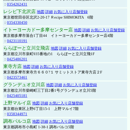
：
0354262431
レシピ下北沢店
地図
詳細
お気に入り店舗登録
東京都世田谷区北沢2-20-17 Ｒecipe SHIMOKITA 6階
：
0354330450
イトーヨーカドー多摩センター店
地図
詳細
お気に入り店舗登録
東京都多摩市落合1丁目44 イトーヨーカドー多摩センター店4階
：
0423110191
ららぽーと立川立飛店
地図
詳細
お気に入り店舗登録
東京都立川市泉町935番地の1 ららぽーと立川立飛1F
：
0425486201
東寺方店
地図
詳細
お気に入り店舗登録
東京都多摩市東寺方６６０?１ サミットストア東寺方店２F
：
0423573461
グランデュオ立川店
地図
詳細
お気に入り店舗登録
東京都立川市柴崎町三丁目2番1号グランデュオ立川5階
：
0425405181
上野マルイ店
地図
詳細
お気に入り店舗登録
東京都台東区上野6丁目15-1 上野マルイ7階
：
0358344971
調布パルコ店
地図
詳細
お気に入り店舗登録
東京都調布市小島町 1-38-1 調布パルコ5階