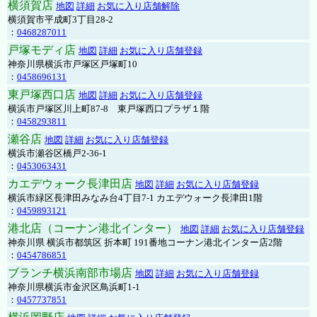
横須賀店
地図
詳細
お気に入り店舗解除
横須賀市平成町3丁目28-2
：
0468287011
戸塚モディ店
地図
詳細
お気に入り店舗登録
神奈川県横浜市戸塚区戸塚町10
：
0458696131
東戸塚西口店
地図
詳細
お気に入り店舗登録
横浜市戸塚区川上町87-8 東戸塚西口プラザ１階
：
0458293811
瀬谷店
地図
詳細
お気に入り店舗登録
横浜市瀬谷区橋戸2-36-1
：
0453063431
カエデウォーク長津田店
地図
詳細
お気に入り店舗登録
横浜市緑区長津田みなみ台4丁目7-1 カエデウォーク長津田1階
：
0459893121
港北店（コーナン港北インター）
地図
詳細
お気に入り店舗登録
神奈川県 横浜市都筑区 折本町 191番地コーナン港北インター店2階
：
0454786851
ブランチ横浜南部市場店
地図
詳細
お気に入り店舗登録
神奈川県横浜市金沢区鳥浜町1-1
：
0457737851