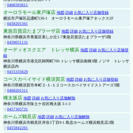
：
0468393611
オーロラモール東戸塚店
地図
詳細
お気に入り店舗登録
横浜市戸塚区品濃町536-1 オーロラモール東戸塚アネックス2F
：
0458201561
東急百貨店たまプラーザ店
地図
詳細
お気に入り店舗登録
神奈川県横浜市青葉区美しが丘1-7東急百貨店たまプラーザ5階
：
0459051131
オーディオスクエア トレッサ横浜
地図
詳細
お気に入り店舗登
録
神奈川県横浜市港北区師岡町700 トレッサ横浜南棟3階 ノジマ トレッサ
横浜店内
：
0455335629
コースカベイサイド横須賀店
地図
詳細
お気に入り店舗登録
神奈川県横須賀市本町２-１-１２コースカベイサイドストアーズ3階
：
0468201511
権太坂店
地図
詳細
お気に入り店舗解除
神奈川県横浜市保土ケ谷区権太坂 3-1-3
：
0457305731
ホームズ鶴見店
地図
詳細
お気に入り店舗解除
神奈川県横浜市鶴見区岸谷3丁目9-1 島忠ホームズ横浜鶴見店2階
：
0455842261