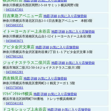
横浜岡野店
地図
詳細
お気に入り店舗登録
神奈川県横浜市西区岡野2-5-18 サミット横浜岡野1階
：
0453147301
日吉東急アベニュー店
地図
詳細
お気に入り店舗登録
神奈川県横浜市港北区日吉2-1-1日吉東急アベニュー 本館3階
：
0455603351
イトーヨーカドー上永谷店
地図
詳細
お気に入り店舗登録
神奈川県横浜市港南区丸山台1-12イトーヨーカドー上永谷3階
：
0458403671
アピタ金沢文庫店
地図
詳細
お気に入り店舗登録
神奈川県横浜市金沢区釜利谷東2丁目１-１アピタ金沢文庫３階
：
0457801261
ジョイナステラス二俣川店
地図
詳細
お気に入り店舗登録
横浜市旭区二俣川2-50-14ジョイナステラス二俣川 3階
：
0453662281
西友鶴見店
地図
詳細
お気に入り店舗登録
神奈川県横浜市鶴見区豊岡町2-1 鶴見フーガ１ 5階
：
0455750561
ｿﾌﾄﾊﾞﾝｸﾄﾚｯｻ横浜
地図
詳細
お気に入り店舗登録
横浜市港北区師岡町700番地 トレッサ横浜南棟2F
：
0455341161
ドコモショップ上永谷店
地図
詳細
お気に入り店舗登録