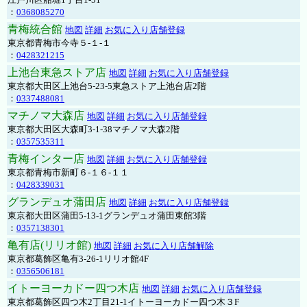
：
0368085270
青梅統合館
地図
詳細
お気に入り店舗登録
東京都青梅市今寺５-１-１
：
0428321215
上池台東急ストア店
地図
詳細
お気に入り店舗登録
東京都大田区上池台5-23-5東急ストア上池台店2階
：
0337488081
マチノマ大森店
地図
詳細
お気に入り店舗登録
東京都大田区大森町3-1-38マチノマ大森2階
：
0357535311
青梅インター店
地図
詳細
お気に入り店舗登録
東京都青梅市新町６-１６-１１
：
0428339031
グランデュオ蒲田店
地図
詳細
お気に入り店舗登録
東京都大田区蒲田5-13-1グランデュオ蒲田東館3階
：
0357138301
亀有店(リリオ館)
地図
詳細
お気に入り店舗解除
東京都葛飾区亀有3-26-1リリオ館4F
：
0356506181
イトーヨーカドー四つ木店
地図
詳細
お気に入り店舗登録
東京都葛飾区四つ木2丁目21-1イトーヨーカドー四つ木３F