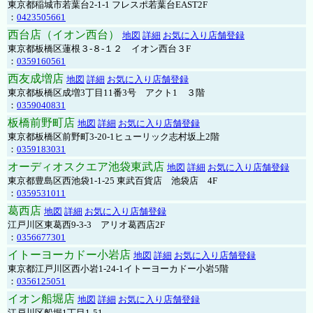
東京都稲城市若葉台2-1-1 フレスポ若葉台EAST2F
：
0423505661
西台店（イオン西台）
地図
詳細
お気に入り店舗登録
東京都板橋区蓮根３-８-１２ イオン西台３F
：
0359160561
西友成増店
地図
詳細
お気に入り店舗登録
東京都板橋区成増3丁目11番3号 アクト1 ３階
：
0359040831
板橋前野町店
地図
詳細
お気に入り店舗登録
東京都板橋区前野町3-20-1ヒューリック志村坂上2階
：
0359183031
オーディオスクエア池袋東武店
地図
詳細
お気に入り店舗登録
東京都豊島区西池袋1-1-25 東武百貨店 池袋店 4F
：
0359531011
葛西店
地図
詳細
お気に入り店舗登録
江戸川区東葛西9-3-3 アリオ葛西店2F
：
0356677301
イトーヨーカドー小岩店
地図
詳細
お気に入り店舗登録
東京都江戸川区西小岩1-24-1イトーヨーカドー小岩5階
：
0356125051
イオン船堀店
地図
詳細
お気に入り店舗登録
江戸川区船堀1丁目1-51