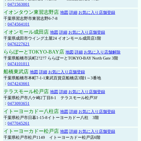
：
0471563001
イオンタウン東習志野店
地図
詳細
お気に入り店舗登録
千葉県習志野市東習志野6-7-8
：
0474564101
イオンモール成田店
地図
詳細
お気に入り店舗登録
千葉県成田市ウイング土屋24 イオンモール成田店1階
：
0476227621
ららぽーとTOKYO-BAY店
地図
詳細
お気に入り店舗解除
千葉県船橋市浜町2?2?7 ららぽーとTOKYO-BAY North Gate 3階
：
0474101011
船橋東武店
地図
詳細
お気に入り店舗登録
千葉県船橋市本町7-1-1東武百貨店船橋店3階1～3番地
：
0474243661
テラスモール松戸店
地図
詳細
お気に入り店舗登録
千葉県松戸市八ケ崎2丁目8-1 テラスモール松戸3F
：
0473093651
イトーヨーカドー八柱店
地図
詳細
お気に入り店舗登録
千葉県松戸市日暮1-15-8イトーヨーカドー八柱 3階
：
0477045261
イトーヨーカドー松戸店
地図
詳細
お気に入り店舗登録
千葉県松戸市松戸1149 イトーヨーカドー松戸店6階