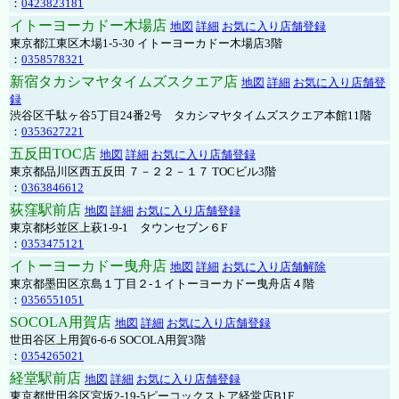
：
0423823181
イトーヨーカドー木場店
地図
詳細
お気に入り店舗登録
東京都江東区木場1-5-30 イトーヨーカドー木場店3階
：
0358578321
新宿タカシマヤタイムズスクエア店
地図
詳細
お気に入り店舗登
録
渋谷区千駄ヶ谷5丁目24番2号 タカシマヤタイムズスクエア本館11階
：
0353627221
五反田TOC店
地図
詳細
お気に入り店舗登録
東京都品川区西五反田 ７－２２－１７ TOCビル3階
：
0363846612
荻窪駅前店
地図
詳細
お気に入り店舗登録
東京都杉並区上萩1-9-1 タウンセブン６F
：
0353475121
イトーヨーカドー曳舟店
地図
詳細
お気に入り店舗解除
東京都墨田区京島１丁目２-１イトーヨーカドー曳舟店４階
：
0356551051
SOCOLA用賀店
地図
詳細
お気に入り店舗登録
世田谷区上用賀6-6-6 SOCOLA用賀3階
：
0354265021
経堂駅前店
地図
詳細
お気に入り店舗登録
東京都世田谷区宮坂2-19-5ピーコックストア経堂店B1F