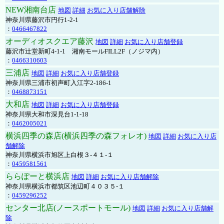
NEW湘南台店
地図
詳細
お気に入り店舗解除
神奈川県藤沢市円行1-2-1
：
0466467822
オーディオスクエア藤沢
地図
詳細
お気に入り店舗登録
藤沢市辻堂新町4-1-1 湘南モールFILL2F（ノジマ内）
：
0466310603
三浦店
地図
詳細
お気に入り店舗登録
神奈川県三浦市初声町入江字2-186-1
：
0468873151
大和店
地図
詳細
お気に入り店舗登録
神奈川県大和市深見台1-1-18
：
0462005021
横浜四季の森店(横浜四季の森フォレオ)
地図
詳細
お気に入り店
舗解除
神奈川県横浜市旭区上白根３-４１-１
：
0459581561
ららぽーと横浜店
地図
詳細
お気に入り店舗解除
神奈川県横浜市都筑区池辺町４０３５-１
：
0459296252
センター北店(ノースポートモール)
地図
詳細
お気に入り店舗解
除