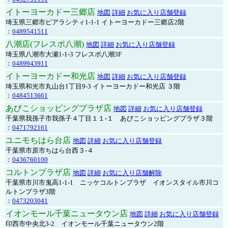
イトーヨーカドー三郷店
地図
詳細
お気に入り店舗登録
埼玉県三郷市ピアラシティ1-1-1 イトーヨーカドー三郷店2階
：
0489541511
八潮店(フレスポ八潮)
地図
詳細
お気に入り店舗登録
埼玉県八潮市大瀬1-1-3 フレスポ八潮3F
：
0489943911
イトーヨーカドー和光店
地図
詳細
お気に入り店舗登録
埼玉県和光市丸山台1丁目9-3 イトーヨーカドー和光店 ３階
：
0484513661
あびこショッピングプラザ店
地図
詳細
お気に入り店舗登録
千葉県我孫子市我孫子４丁目１１-１ あびこショッピングプラザ３階
：
0471792161
ユニモちはら台店
地図
詳細
お気に入り店舗登録
千葉県市原市ちはら台西３-４
：
0436760100
コルトンプラザ店
地図
詳細
お気に入り店舗解除
千葉県市川市鬼高1-1-1 ニッケコルトンプラザ イオンスタイル市川コ
ルトンプラザ3階
：
0473203041
イオンモール千葉ニュータウン店
地図
詳細
お気に入り店舗登録
印西市中央北3-2 イオンモール千葉ニュータウン2階