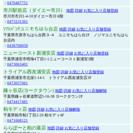
：
0476487751
市川駅前店（ダイエー市川）
地図
詳細
お気に入り店舗登録
市川市市川1-4-10ダイエー市川 6階
：
0473231361
ｿﾌﾄﾊﾞﾝｸユニモちはら台店
地図
詳細
お気に入り店舗登録
千葉県市原市ちはら台西３-４ ユニモちはら台2F ノジマユニモちはら
台店内
：
0436760050
ニューコースト新浦安店
地図
詳細
お気に入り店舗登録
千葉県浦安市明海4丁目1-1ニューコースト新浦安3階
：
0473063401
トライアル西友浦安店
地図
詳細
お気に入り店舗登録
千葉県浦安市北栄1-14-1 トライアル西友浦安店3F
：
0473057661
鎌ヶ谷店(ヨークタウン)
地図
詳細
お気に入り店舗解除
千葉県鎌ヶ谷東道野辺5-16-38 ヨークタウン2F
：
0474417481
柏モディ店
地図
詳細
お気に入り店舗解除
千葉県柏市柏1丁目2-26 柏モディ4F
：
0471668121
ららぽーと柏の葉店
地図
詳細
お気に入り店舗登録