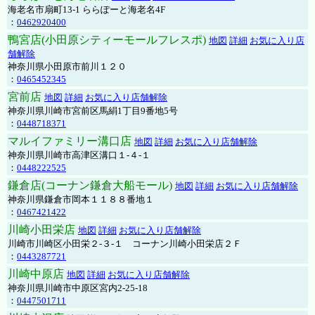
海老名市扇町13-1 ららぽーと海老名4F
：
0462920400
鴨宮店(小田原シティーモールフレスポ)
地図
詳細
お気に入り店
舗解除
神奈川県小田原市前川１２０
：
0465452345
宮前店
地図
詳細
お気に入り店舗解除
神奈川県川崎市宮前区馬絹1丁目9番地5号
：
0448718371
マルイファミリー溝口店
地図
詳細
お気に入り店舗解除
神奈川県川崎市高津区溝口１-４-１
：
0448222525
鎌倉店(コーナン鎌倉大船モール)
地図
詳細
お気に入り店舗解除
神奈川県鎌倉市岡本１１８８番地１
：
0467421422
川崎小田栄店
地図
詳細
お気に入り店舗解除
川崎市川崎区小田栄２‐３‐１ コーナン川崎小田栄店２Ｆ
：
0443287721
川崎中原店
地図
詳細
お気に入り店舗解除
神奈川県川崎市中原区宮内2-25-18
：
0447501711