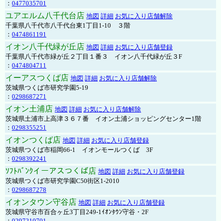
：
0477035701
ユアエルム八千代台店
地図
詳細
お気に入り店舗解除
千葉県八千代市八千代台東1丁目1-10 ３階
：
0474861191
イオン八千代緑が丘店
地図
詳細
お気に入り店舗登録
千葉県八千代市緑が丘２丁目１番３ イオン八千代緑が丘３F
：
0474804711
イーアスつくば店
地図
詳細
お気に入り店舗解除
茨城県つくば市研究学園5-19
：
0298687271
イオン土浦店
地図
詳細
お気に入り店舗解除
茨城県土浦市上高津３６７番 イオン土浦ショッピングセンター1階
：
0298355251
イオンつくば店
地図
詳細
お気に入り店舗登録
茨城県つくば市稲岡66-1 イオンモールつくば 3F
：
0298392241
ｿﾌﾄﾊﾞﾝｸイーアスつくば店
地図
詳細
お気に入り店舗登録
茨城県つくば市研究学園C50街区1-2010
：
0298687278
イオンタウン守谷店
地図
詳細
お気に入り店舗登録
茨城県守谷市百合ヶ丘3丁目249-1ｲｵﾝﾀｳﾝ守谷・2F
：
0297210701