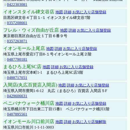
：
0422303081
イオンスタイル碑文谷店
地図
詳細
お気に入り店舗登録
目黒区碑文谷４丁目１-１ イオンスタイル碑文谷7階
：
0357208661
フレル・ウィズ自由が丘店
地図
詳細
お気に入り店舗登録
東京都目黒区自由が丘１丁目６番９号
：
0357263071
イオンモール上尾店
地図
詳細
お気に入り店舗登録
埼玉県上尾市愛宕3丁目8-１号イオンモール上尾２階
：
0487790181
まるひろ上尾SC店
地図
詳細
お気に入り店舗登録
埼玉県上尾市宮本町1-1 まるひろ上尾SC店5階
：
0488717051
入間店(丸広百貨店入間店)
地図
詳細
お気に入り店舗登録
埼玉県入間市豊岡1-6-12 丸広（まるひろ）百貨店 入間店５F
：
0429606631
ベニバナウォーク桶川店
地図
詳細
お気に入り店舗登録
埼玉県桶川市下日出東二丁目15番1 ベニバナウォーク桶川1階
：
0487895561
イオンモール川口前川店
地図
詳細
お気に入り店舗解除
埼玉県川口市前川 1-1-11-3003