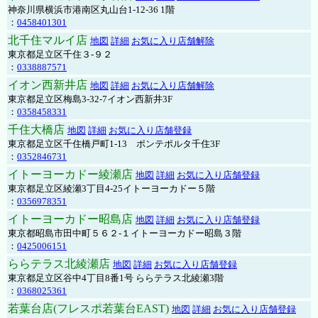
神奈川県横浜市港南区丸山台1-12-36 1階
：
0458401301
北千住マルイ店
地図
詳細
お気に入り店舗解除
東京都足立区千住３-９２
：
0338887571
イオン西新井店
地図
詳細
お気に入り店舗解除
東京都足立区梅島3-32-7イオン西新井3F
：
0358458331
千住大橋店
地図
詳細
お気に入り店舗登録
東京都足立区千住橋戸町1-13 ポンテポルタ千住3F
：
0352846731
イトーヨーカドー綾瀬店
地図
詳細
お気に入り店舗登録
東京都足立区綾瀬3丁目4-25イトーヨーカドー５階
：
0356978351
イトーヨーカドー昭島店
地図
詳細
お気に入り店舗登録
東京都昭島市田中町５６２-１イトーヨーカドー昭島３階
：
0425006151
ららテラス北綾瀬店
地図
詳細
お気に入り店舗登録
東京都足立区谷中4丁目8番1号 ららテラス北綾瀬3階
：
0368025361
若葉台店(フレスポ若葉台EAST)
地図
詳細
お気に入り店舗登録