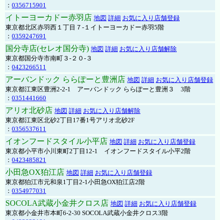
：
0356715901
イトーヨーカドー赤羽店
地図
詳細
お気に入り店舗登録
東京都北区赤羽西１丁目７-１イトーヨーカドー赤羽5階
：
0359247691
国分寺店(セレオ国分寺)
地図
詳細
お気に入り店舗解除
東京都国分寺市南町３-２０-３
：
0423266511
アーバンドック ららぽーと豊洲店
地図
詳細
お気に入り店舗登録
東京都江東区豊洲2-2-1 アーバンドック ららぽーと豊洲３ 3階
：
0351441660
アリオ北砂店
地図
詳細
お気に入り店舗解除
東京都江東区北砂2丁目17番1号アリオ北砂2F
：
0356537611
イオンフードスタイル小平店
地図
詳細
お気に入り店舗登録
東京都小平市小川東町2丁目12-1 イオンフードスタイル小平2階
：
0423485821
小田急OX狛江店
地図
詳細
お気に入り店舗登録
東京都狛江市元和泉1丁目2-1小田急OX狛江店2階
：
0354977031
SOCOLA武蔵小金井クロス店
地図
詳細
お気に入り店舗登録
東京都小金井市本町6-2-30 SOCOLA武蔵小金井クロス3階