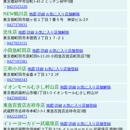
東京都府中市宮町1-41-2 ミッテン府中5階
：
0423525220
NEW鶴川店
地図
詳細
お気に入り店舗解除
東京都町田市能ヶ谷１丁目７番５号 神栄ビル２F
：
0427376031
忠生店
地図
詳細
お気に入り店舗解除
東京都町田市木曽西２丁目１７-２１
：
0427923151
小田急町田店
地図
詳細
お気に入り店舗登録
東京都町田市原町田6-12-20 小田急百貨店町田店7階
：
0427105581
三和小川店
地図
詳細
お気に入り店舗登録
東京都町田市金森４丁目１?２ 2F
：
0427068343
イオンモールむさし村山店
地図
詳細
お気に入り店舗解除
東京都武蔵村山市榎1丁目1-3 イオンモールむさし村山3F
：
0425668581
東急百貨店吉祥寺店
地図
詳細
お気に入り店舗登録
武蔵野市吉祥寺本町2-3-1 東急百貨店吉祥寺店5階
：
0422238971
イトーヨーカドー武蔵境店
地図
詳細
お気に入り店舗登録
東京都武蔵野市境南町２丁目３?６ イトーヨーカドー 武蔵境店 西館5階