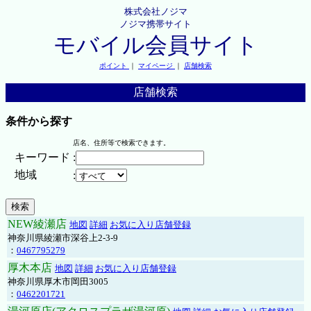
株式会社ノジマ
ノジマ携帯サイト
モバイル会員サイト
ポイント
｜
マイページ
｜
店舗検索
店舗検索
条件から探す
店名、住所等で検索できます。
キーワード
:
地域
:
NEW綾瀬店
地図
詳細
お気に入り店舗登録
神奈川県綾瀬市深谷上2-3-9
：
0467795279
厚木本店
地図
詳細
お気に入り店舗登録
神奈川県厚木市岡田3005
：
0462201721