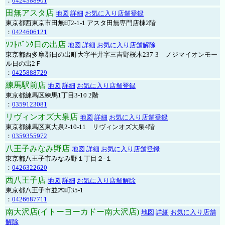
：
0424388901
田無アスタ店
地図
詳細
お気に入り店舗登録
東京都西東京市田無町2-1-1 アスタ田無専門店棟2階
：
0424606121
ｿﾌﾄﾊﾞﾝｸ日の出店
地図
詳細
お気に入り店舗解除
東京都西多摩郡日の出町大字平井字三吉野桜木237-3 ノジマイオンモー
ル日の出2Ｆ
：
0425888729
練馬駅前店
地図
詳細
お気に入り店舗登録
東京都練馬区練馬1丁目3-10 2階
：
0359123081
リヴィンオズ大泉店
地図
詳細
お気に入り店舗登録
東京都練馬区東大泉2-10-11 リヴィンオズ大泉4階
：
0359355972
八王子みなみ野店
地図
詳細
お気に入り店舗登録
東京都八王子市みなみ野１丁目２-１
：
0426322620
西八王子店
地図
詳細
お気に入り店舗解除
東京都八王子市並木町35-1
：
0426687711
南大沢店(イトーヨーカドー南大沢店)
地図
詳細
お気に入り店舗
解除