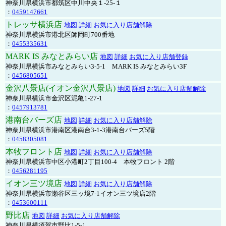
神奈川県横浜市都筑区中川中央１-25-１
：
0459147661
トレッサ横浜店
地図
詳細
お気に入り店舗解除
神奈川県横浜市港北区師岡町700番地
：
0455335631
MARK IS みなとみらい店
地図
詳細
お気に入り店舗登録
神奈川県横浜市みなとみらい3-5-1 MARK IS みなとみらい3F
：
0456805651
金沢八景店(イオン金沢八景店)
地図
詳細
お気に入り店舗解除
神奈川県横浜市金沢区泥亀1-27-1
：
0457913781
港南台バーズ店
地図
詳細
お気に入り店舗解除
神奈川県横浜市港南区港南台3-1-3港南台バーズ5階
：
0458305081
本牧フロント店
地図
詳細
お気に入り店舗解除
神奈川県横浜市中区小港町2丁目100-4 本牧フロント 2階
：
0456281195
イオン三ツ境店
地図
詳細
お気に入り店舗解除
神奈川県横浜市瀬谷区三ッ境7-1イオン三ツ境店2階
：
0453600111
野比店
地図
詳細
お気に入り店舗解除
神奈川県横須賀市野比1-5-1