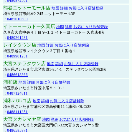
：
0480872501
熊谷ニットーモール店
地図
詳細
お気に入り店舗登録
埼玉県熊谷市銀座2-245 ニットーモール3F
：
0485010600
イトーヨーカドー久喜店
地図
詳細
お気に入り店舗登録
久喜市久喜中央４丁目９-１１ イトーヨーカドー 久喜店4階
：
0480261281
レイクタウン店
地図
詳細
お気に入り店舗解除
埼玉県越谷市レイクタウン３丁目１番地１
：
0489901251
大宮ステラタウン店
地図
詳細
お気に入り店舗登録
埼玉県さいたま市北区宮原1-854-1 ステラタウン公園棟2階
：
0486618366
浦和店
地図
詳細
お気に入り店舗登録
埼玉県さいたま市緑区中尾５１０-１
：
0487124811
浦和パルコ店
地図
詳細
お気に入り店舗解除
埼玉県さいたま市浦和区東高砂町11-1浦和パルコ2F
：
0488111351
大宮タカシマヤ店
地図
詳細
お気に入り店舗登録
埼玉県さいたま市大宮区大門町1-32大宮タカシマヤ５階
：
0486585871