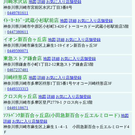
川崎水沢店
地図
詳細
お気に入り店舗登録
神奈川県川崎市宮前区水沢2丁目3番8号
：
0449781611
ｲﾄｰﾖｰｶﾄﾞｰ武蔵小杉駅前店
地図
詳細
お気に入り店舗登録
神奈川県川崎市中原区小杉町3-420イトーヨーカドー武蔵小杉駅前店5階
：
0447380611
イオン新百合ヶ丘店
地図
詳細
お気に入り店舗登録
神奈川県川崎市麻生区上麻生1-19イオン新百合ヶ丘5F
：
0449590071
東急ストア鎌倉店
地図
詳細
お気に入り店舗登録
神奈川県鎌倉市小町1丁目2-12東急ストア鎌倉店5階
：
0467237481
川崎枡形店
地図
詳細
お気に入り店舗登録
神奈川県川崎市多摩区枡形1丁目5番1号ヤオコー川崎枡形店3F
：
0449333315
クロス向ヶ丘店
地図
詳細
お気に入り店舗登録
神奈川県川崎市多摩区登戸2779-1 クロス向ヶ丘3階
：
0449118671
ｿﾌﾄﾊﾞﾝｸ新百合ヶ丘店(小田急新百合ヶ丘エルミロード)
地図
詳細
お気に入り店舗登録
神奈川県川崎市麻生区上麻生１-４-１ 小田急新百合ヶ丘エルミロード4
Ｆ