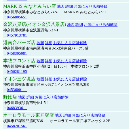
MARK IS みなとみらい店
地図
詳細
お気に入り店舗登録
神奈川県横浜市みなとみらい3-5-1 MARK IS みなとみらい3F
：
0456805651
金沢八景店(イオン金沢八景店)
地図
詳細
お気に入り店舗解除
神奈川県横浜市金沢区泥亀1-27-1
：
0457913781
港南台バーズ店
地図
詳細
お気に入り店舗解除
神奈川県横浜市港南区港南台3-1-3港南台バーズ5階
：
0458305081
本牧フロント店
地図
詳細
お気に入り店舗解除
神奈川県横浜市中区小港町2丁目100-4 本牧フロント 2階
：
0456281195
イオン三ツ境店
地図
詳細
お気に入り店舗解除
神奈川県横浜市瀬谷区三ッ境7-1イオン三ツ境店2階
：
0453600111
野比店
地図
詳細
お気に入り店舗解除
神奈川県横須賀市野比1-5-1
：
0468393611
オーロラモール東戸塚店
地図
詳細
お気に入り店舗登録
横浜市戸塚区品濃町536-1 オーロラモール東戸塚アネックス2F
：
0458201561