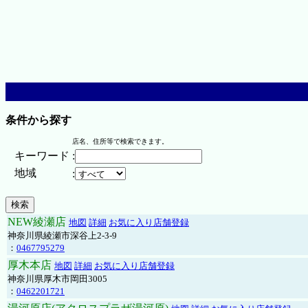
条件から探す
店名、住所等で検索できます。
キーワード
:
地域
:
NEW綾瀬店
地図
詳細
お気に入り店舗登録
神奈川県綾瀬市深谷上2-3-9
：
0467795279
厚木本店
地図
詳細
お気に入り店舗登録
神奈川県厚木市岡田3005
：
0462201721