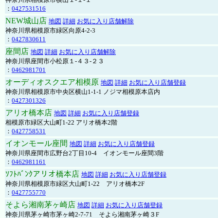
：
0427531516
NEW城山店
地図
詳細
お気に入り店舗解除
神奈川県相模原市緑区向原4-2-3
：
0427830611
座間店
地図
詳細
お気に入り店舗解除
神奈川県座間市小松原１-４３-２３
：
0462981701
オーディオスクエア相模原
地図
詳細
お気に入り店舗登録
神奈川県相模原市中央区横山1-1-1 ノジマ相模原本店内
：
0427301326
アリオ橋本店
地図
詳細
お気に入り店舗登録
相模原市緑区大山町1-22 アリオ橋本2階
：
0427758531
イオンモール座間
地図
詳細
お気に入り店舗登録
神奈川県座間市広野台2丁目10-4 イオンモール座間3階
：
0462981161
ｿﾌﾄﾊﾞﾝｸアリオ橋本店
地図
詳細
お気に入り店舗登録
神奈川県相模原市緑区大山町1-22 アリオ橋本2F
：
0427755770
そよら湘南茅ヶ崎店
地図
詳細
お気に入り店舗登録
神奈川県茅ヶ崎市茅ヶ崎2‐7‐71 そよら湘南茅ヶ崎３F