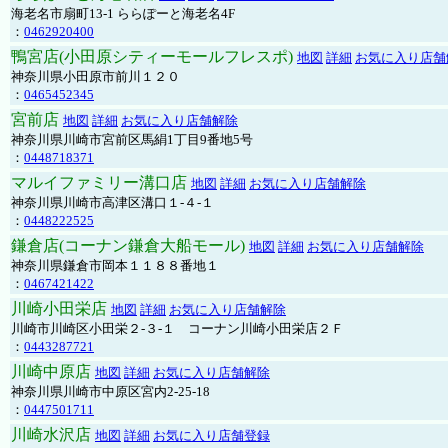
海老名市扇町13-1 ららぽーと海老名4F
：
0462920400
鴨宮店(小田原シティーモールフレスポ)
地図
詳細
お気に入り店舗
神奈川県小田原市前川１２０
：
0465452345
宮前店
地図
詳細
お気に入り店舗解除
神奈川県川崎市宮前区馬絹1丁目9番地5号
：
0448718371
マルイファミリー溝口店
地図
詳細
お気に入り店舗解除
神奈川県川崎市高津区溝口１-４-１
：
0448222525
鎌倉店(コーナン鎌倉大船モール)
地図
詳細
お気に入り店舗解除
神奈川県鎌倉市岡本１１８８番地１
：
0467421422
川崎小田栄店
地図
詳細
お気に入り店舗解除
川崎市川崎区小田栄２‐３‐１ コーナン川崎小田栄店２Ｆ
：
0443287721
川崎中原店
地図
詳細
お気に入り店舗解除
神奈川県川崎市中原区宮内2-25-18
：
0447501711
川崎水沢店
地図
詳細
お気に入り店舗登録