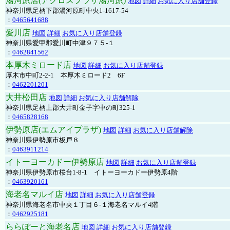
湯河原店(アクロスプラザ湯河原)
地図
詳細
お気に入り店舗登録
神奈川県足柄下郡湯河原町中央1-1617-54
：
0465641688
愛川店
地図
詳細
お気に入り店舗登録
神奈川県愛甲郡愛川町中津９７５-１
：
0462841562
本厚木ミロード店
地図
詳細
お気に入り店舗登録
厚木市中町2-2-1 本厚木ミロード2 6F
：
0462201201
大井松田店
地図
詳細
お気に入り店舗解除
神奈川県足柄上郡大井町金子字中の町325-1
：
0465828168
伊勢原店(エムアイプラザ)
地図
詳細
お気に入り店舗解除
神奈川県伊勢原市板戸８
：
0463911214
イトーヨーカドー伊勢原店
地図
詳細
お気に入り店舗登録
神奈川県伊勢原市桜台1-8-1 イトーヨーカドー伊勢原4階
：
0463920161
海老名マルイ店
地図
詳細
お気に入り店舗登録
神奈川県海老名市中央１丁目６-１海老名マルイ4階
：
0462925181
ららぽーと海老名店
地図
詳細
お気に入り店舗登録