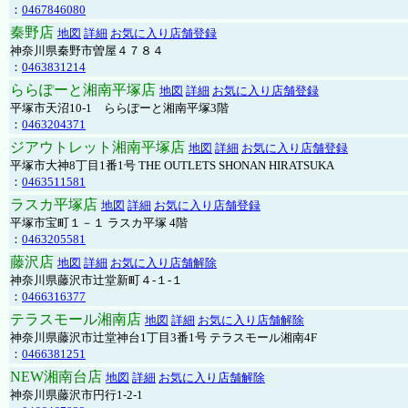
：
0467846080
秦野店
地図
詳細
お気に入り店舗登録
神奈川県秦野市曽屋４７８４
：
0463831214
ららぽーと湘南平塚店
地図
詳細
お気に入り店舗登録
平塚市天沼10-1 ららぽーと湘南平塚3階
：
0463204371
ジアウトレット湘南平塚店
地図
詳細
お気に入り店舗登録
平塚市大神8丁目1番1号 THE OUTLETS SHONAN HIRATSUKA
：
0463511581
ラスカ平塚店
地図
詳細
お気に入り店舗登録
平塚市宝町１－１ ラスカ平塚 4階
：
0463205581
藤沢店
地図
詳細
お気に入り店舗解除
神奈川県藤沢市辻堂新町４-１-１
：
0466316377
テラスモール湘南店
地図
詳細
お気に入り店舗解除
神奈川県藤沢市辻堂神台1丁目3番1号 テラスモール湘南4F
：
0466381251
NEW湘南台店
地図
詳細
お気に入り店舗解除
神奈川県藤沢市円行1-2-1