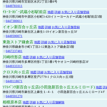
神奈川県川崎市宮前区水沢2丁目3番8号
：
0449781611
ｲﾄｰﾖｰｶﾄﾞｰ武蔵小杉駅前店
地図
詳細
お気に入り店舗登録
神奈川県川崎市中原区小杉町3-420イトーヨーカドー武蔵小杉駅前店5階
：
0447380611
イオン新百合ヶ丘店
地図
詳細
お気に入り店舗登録
神奈川県川崎市麻生区上麻生1-19イオン新百合ヶ丘5F
：
0449590071
東急ストア鎌倉店
地図
詳細
お気に入り店舗登録
神奈川県鎌倉市小町1丁目2-12東急ストア鎌倉店5階
：
0467237481
川崎枡形店
地図
詳細
お気に入り店舗登録
神奈川県川崎市多摩区枡形1丁目5番1号ヤオコー川崎枡形店3F
：
0449333315
クロス向ヶ丘店
地図
詳細
お気に入り店舗登録
神奈川県川崎市多摩区登戸2779-1 クロス向ヶ丘3階
：
0449118671
ｿﾌﾄﾊﾞﾝｸ新百合ヶ丘店(小田急新百合ヶ丘エルミロード)
地図
詳
神奈川県川崎市麻生区上麻生１-４-１ 小田急新百合ヶ丘エルミロード4Ｆ
：
0449591270
相模原本店
地図
詳細
お気に入り店舗解除
神奈川県相模原市横山１-１-１