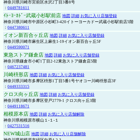
神奈川県川崎市宮前区水沢2丁目3番8号
：
0449781611
ｲﾄｰﾖｰｶﾄﾞｰ武蔵小杉駅前店
地図
詳細
お気に入り店舗登録
神奈川県川崎市中原区小杉町3-420イトーヨーカドー武蔵小杉駅前店5階
：
0447380611
イオン新百合ヶ丘店
地図
詳細
お気に入り店舗登録
神奈川県川崎市麻生区上麻生1-19イオン新百合ヶ丘5F
：
0449590071
東急ストア鎌倉店
地図
詳細
お気に入り店舗登録
神奈川県鎌倉市小町1丁目2-12東急ストア鎌倉店5階
：
0467237481
川崎枡形店
地図
詳細
お気に入り店舗登録
神奈川県川崎市多摩区枡形1丁目5番1号ヤオコー川崎枡形店3F
：
0449333315
クロス向ヶ丘店
地図
詳細
お気に入り店舗登録
神奈川県川崎市多摩区登戸2779-1 クロス向ヶ丘3階
：
0449118671
相模原本店
地図
詳細
お気に入り店舗解除
神奈川県相模原市横山１-１-１
：
0427531516
NEW城山店
地図
詳細
お気に入り店舗解除
神奈川県相模原市緑区向原4-2-3