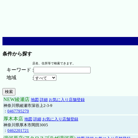
条件から探す
店名、住所等で検索できます。
キーワード
:
地域
:
NEW綾瀬店
地図
詳細
お気に入り店舗登録
神奈川県綾瀬市深谷上2-3-9
：
0467795279
厚木本店
地図
詳細
お気に入り店舗登録
神奈川県厚木市岡田3005
：
0462201721