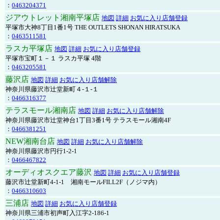
：
0463204371
ジアウトレット湘南平塚店
地図
詳細
お気に入り店舗登録
平塚市大神8丁目1番1号 THE OUTLETS SHONAN HIRATSUKA
：
0463511581
ラスカ平塚店
地図
詳細
お気に入り店舗登録
平塚市宝町１－１ ラスカ平塚 4階
：
0463205581
藤沢店
地図
詳細
お気に入り店舗解除
神奈川県藤沢市辻堂新町４-１-１
：
0466316377
テラスモール湘南店
地図
詳細
お気に入り店舗解除
神奈川県藤沢市辻堂神台1丁目3番1号 テラスモール湘南4F
：
0466381251
NEW湘南台店
地図
詳細
お気に入り店舗解除
神奈川県藤沢市円行1-2-1
：
0466467822
オーディオスクエア藤沢
地図
詳細
お気に入り店舗登録
藤沢市辻堂新町4-1-1 湘南モールFILL2F（ノジマ内）
：
0466310603
三浦店
地図
詳細
お気に入り店舗登録
神奈川県三浦市初声町入江字2-186-1