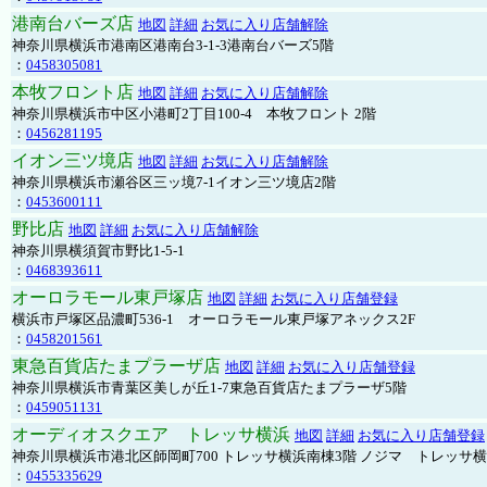
港南台バーズ店
地図
詳細
お気に入り店舗解除
神奈川県横浜市港南区港南台3-1-3港南台バーズ5階
：
0458305081
本牧フロント店
地図
詳細
お気に入り店舗解除
神奈川県横浜市中区小港町2丁目100-4 本牧フロント 2階
：
0456281195
イオン三ツ境店
地図
詳細
お気に入り店舗解除
神奈川県横浜市瀬谷区三ッ境7-1イオン三ツ境店2階
：
0453600111
野比店
地図
詳細
お気に入り店舗解除
神奈川県横須賀市野比1-5-1
：
0468393611
オーロラモール東戸塚店
地図
詳細
お気に入り店舗登録
横浜市戸塚区品濃町536-1 オーロラモール東戸塚アネックス2F
：
0458201561
東急百貨店たまプラーザ店
地図
詳細
お気に入り店舗登録
神奈川県横浜市青葉区美しが丘1-7東急百貨店たまプラーザ5階
：
0459051131
オーディオスクエア トレッサ横浜
地図
詳細
お気に入り店舗登録
神奈川県横浜市港北区師岡町700 トレッサ横浜南棟3階 ノジマ トレッサ
：
0455335629