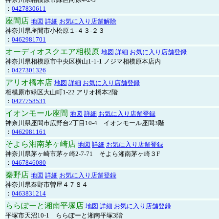
：
0427830611
座間店
地図
詳細
お気に入り店舗解除
神奈川県座間市小松原１-４３-２３
：
0462981701
オーディオスクエア相模原
地図
詳細
お気に入り店舗登録
神奈川県相模原市中央区横山1-1-1 ノジマ相模原本店内
：
0427301326
アリオ橋本店
地図
詳細
お気に入り店舗登録
相模原市緑区大山町1-22 アリオ橋本2階
：
0427758531
イオンモール座間
地図
詳細
お気に入り店舗登録
神奈川県座間市広野台2丁目10-4 イオンモール座間3階
：
0462981161
そよら湘南茅ヶ崎店
地図
詳細
お気に入り店舗登録
神奈川県茅ヶ崎市茅ヶ崎2‐7‐71 そよら湘南茅ヶ崎３F
：
0467846080
秦野店
地図
詳細
お気に入り店舗登録
神奈川県秦野市曽屋４７８４
：
0463831214
ららぽーと湘南平塚店
地図
詳細
お気に入り店舗登録
平塚市天沼10-1 ららぽーと湘南平塚3階