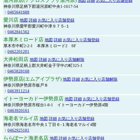
湯河原店(アクロスプラザ湯河原)
地図
詳細
お気に入り店舗登録
神奈川県足柄下郡湯河原町中央1-1617-54
：
0465641688
愛川店
地図
詳細
お気に入り店舗登録
神奈川県愛甲郡愛川町中津９７５-１
：
0462841562
本厚木ミロード店
地図
詳細
お気に入り店舗登録
厚木市中町2-2-1 本厚木ミロード2 6F
：
0462201201
大井松田店
地図
詳細
お気に入り店舗解除
神奈川県足柄上郡大井町金子字中の町325-1
：
0465828168
伊勢原店(エムアイプラザ)
地図
詳細
お気に入り店舗解除
神奈川県伊勢原市板戸８
：
0463911214
イトーヨーカドー伊勢原店
地図
詳細
お気に入り店舗登録
神奈川県伊勢原市桜台1-8-1 イトーヨーカドー伊勢原4階
：
0463920161
海老名マルイ店
地図
詳細
お気に入り店舗登録
神奈川県海老名市中央１丁目６-１海老名マルイ4階
：
0462925181
ららぽーと海老名店
地図
詳細
お気に入り店舗登録