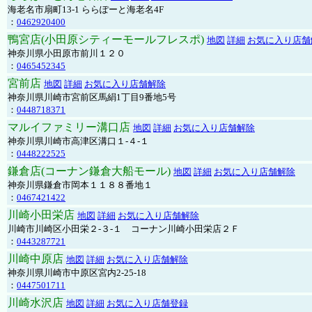
海老名市扇町13-1 ららぽーと海老名4F
：
0462920400
鴨宮店(小田原シティーモールフレスポ)
地図
詳細
お気に入り店舗
神奈川県小田原市前川１２０
：
0465452345
宮前店
地図
詳細
お気に入り店舗解除
神奈川県川崎市宮前区馬絹1丁目9番地5号
：
0448718371
マルイファミリー溝口店
地図
詳細
お気に入り店舗解除
神奈川県川崎市高津区溝口１-４-１
：
0448222525
鎌倉店(コーナン鎌倉大船モール)
地図
詳細
お気に入り店舗解除
神奈川県鎌倉市岡本１１８８番地１
：
0467421422
川崎小田栄店
地図
詳細
お気に入り店舗解除
川崎市川崎区小田栄２‐３‐１ コーナン川崎小田栄店２Ｆ
：
0443287721
川崎中原店
地図
詳細
お気に入り店舗解除
神奈川県川崎市中原区宮内2-25-18
：
0447501711
川崎水沢店
地図
詳細
お気に入り店舗登録