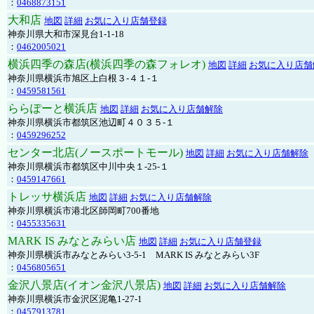
：
0468873151
大和店
地図
詳細
お気に入り店舗登録
神奈川県大和市深見台1-1-18
：
0462005021
横浜四季の森店(横浜四季の森フォレオ)
地図
詳細
お気に入り店舗
神奈川県横浜市旭区上白根３-４１-１
：
0459581561
ららぽーと横浜店
地図
詳細
お気に入り店舗解除
神奈川県横浜市都筑区池辺町４０３５-１
：
0459296252
センター北店(ノースポートモール)
地図
詳細
お気に入り店舗解除
神奈川県横浜市都筑区中川中央１-25-１
：
0459147661
トレッサ横浜店
地図
詳細
お気に入り店舗解除
神奈川県横浜市港北区師岡町700番地
：
0455335631
MARK IS みなとみらい店
地図
詳細
お気に入り店舗登録
神奈川県横浜市みなとみらい3-5-1 MARK IS みなとみらい3F
：
0456805651
金沢八景店(イオン金沢八景店)
地図
詳細
お気に入り店舗解除
神奈川県横浜市金沢区泥亀1-27-1
：
0457913781