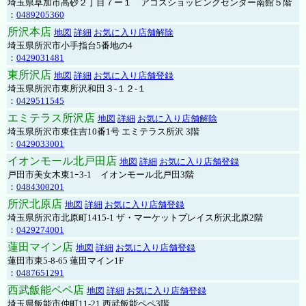
埼玉県草加市高砂２丁目７ー１ アコスショッピングセンター南館５階
：
0489205360
所沢本店
地図
詳細
お気に入り店舗解除
埼玉県所沢市小手指台5番地の4
：
0429031481
東所沢店
地図
詳細
お気に入り店舗登録
埼玉県所沢市東所沢和田３-１２-１
：
0429511545
エミテラス所沢店
地図
詳細
お気に入り店舗解除
埼玉県所沢市東住吉10番1号 エミテラス所沢 3階
：
0429033001
イオンモール北戸田店
地図
詳細
お気に入り店舗登録
戸田市美女木東1ｰ3‐1 イオンモール北戸田3階
：
0484300201
所沢北原店
地図
詳細
お気に入り店舗登録
埼玉県所沢市北原町1415-1 ザ・マーケットプレイス所沢北原2階
：
0429274001
蓮田マイン店
地図
詳細
お気に入り店舗登録
蓮田市東5-8-65 蓮田マイン1F
：
0487651291
西武飯能ペペ店
地図
詳細
お気に入り店舗登録
埼玉県飯能市仲町11-21 西武飯能ペペ3階