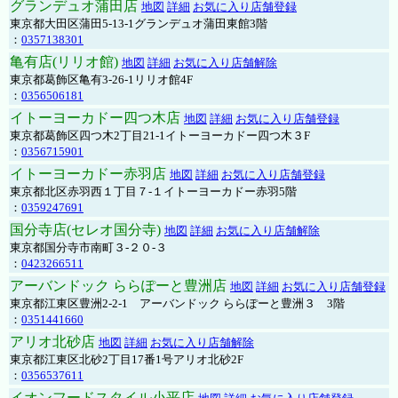
グランデュオ蒲田店
地図
詳細
お気に入り店舗登録
東京都大田区蒲田5-13-1グランデュオ蒲田東館3階
：
0357138301
亀有店(リリオ館)
地図
詳細
お気に入り店舗解除
東京都葛飾区亀有3-26-1リリオ館4F
：
0356506181
イトーヨーカドー四つ木店
地図
詳細
お気に入り店舗登録
東京都葛飾区四つ木2丁目21-1イトーヨーカドー四つ木３F
：
0356715901
イトーヨーカドー赤羽店
地図
詳細
お気に入り店舗登録
東京都北区赤羽西１丁目７-１イトーヨーカドー赤羽5階
：
0359247691
国分寺店(セレオ国分寺)
地図
詳細
お気に入り店舗解除
東京都国分寺市南町３-２０-３
：
0423266511
アーバンドック ららぽーと豊洲店
地図
詳細
お気に入り店舗登録
東京都江東区豊洲2-2-1 アーバンドック ららぽーと豊洲３ 3階
：
0351441660
アリオ北砂店
地図
詳細
お気に入り店舗解除
東京都江東区北砂2丁目17番1号アリオ北砂2F
：
0356537611
イオンフードスタイル小平店