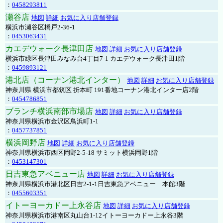
：
0458293811
瀬谷店
地図
詳細
お気に入り店舗登録
横浜市瀬谷区橋戸2-36-1
：
0453063431
カエデウォーク長津田店
地図
詳細
お気に入り店舗登録
横浜市緑区長津田みなみ台4丁目7-1 カエデウォーク長津田1階
：
0459893121
港北店（コーナン港北インター）
地図
詳細
お気に入り店舗登録
神奈川県 横浜市都筑区 折本町 191番地コーナン港北インター店2階
：
0454786851
ブランチ横浜南部市場店
地図
詳細
お気に入り店舗登録
神奈川県横浜市金沢区鳥浜町1-1
：
0457737851
横浜岡野店
地図
詳細
お気に入り店舗登録
神奈川県横浜市西区岡野2-5-18 サミット横浜岡野1階
：
0453147301
日吉東急アベニュー店
地図
詳細
お気に入り店舗登録
神奈川県横浜市港北区日吉2-1-1日吉東急アベニュー 本館3階
：
0455603351
イトーヨーカドー上永谷店
地図
詳細
お気に入り店舗登録
神奈川県横浜市港南区丸山台1-12イトーヨーカドー上永谷3階