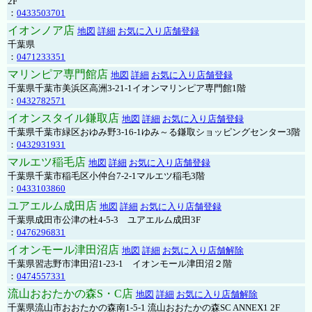
2F
：
0433503701
イオンノア店
地図
詳細
お気に入り店舗登録
千葉県
：
0471233351
マリンピア専門館店
地図
詳細
お気に入り店舗登録
千葉県千葉市美浜区高洲3-21-1イオンマリンピア専門館1階
：
0432782571
イオンスタイル鎌取店
地図
詳細
お気に入り店舗登録
千葉県千葉市緑区おゆみ野3-16-1ゆみ～る鎌取ショッピングセンター3階
：
0432931931
マルエツ稲毛店
地図
詳細
お気に入り店舗登録
千葉県千葉市稲毛区小仲台7-2-1マルエツ稲毛3階
：
0433103860
ユアエルム成田店
地図
詳細
お気に入り店舗登録
千葉県成田市公津の杜4-5-3 ユアエルム成田3F
：
0476296831
イオンモール津田沼店
地図
詳細
お気に入り店舗解除
千葉県習志野市津田沼1-23-1 イオンモール津田沼２階
：
0474557331
流山おおたかの森S・C店
地図
詳細
お気に入り店舗解除
千葉県流山市おおたかの森南1-5-1 流山おおたかの森SC ANNEX1 2F