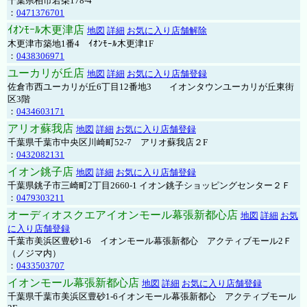
千葉県柏市若柴178-4
：
0471376701
ｲｵﾝﾓｰﾙ木更津店
地図
詳細
お気に入り店舗解除
木更津市築地1番4 ｲｵﾝﾓｰﾙ木更津1F
：
0438306971
ユーカリが丘店
地図
詳細
お気に入り店舗登録
佐倉市西ユーカリが丘6丁目12番地3 イオンタウンユーカリが丘東街
区3階
：
0434603171
アリオ蘇我店
地図
詳細
お気に入り店舗登録
千葉県千葉市中央区川崎町52-7 アリオ蘇我店２F
：
0432082131
イオン銚子店
地図
詳細
お気に入り店舗登録
千葉県銚子市三崎町2丁目2660-1 イオン銚子ショッピングセンター２Ｆ
：
0479303211
オーディオスクエアイオンモール幕張新都心店
地図
詳細
お気
に入り店舗登録
千葉市美浜区豊砂1-6 イオンモール幕張新都心 アクティブモール2Ｆ
（ノジマ内）
：
0433503707
イオンモール幕張新都心店
地図
詳細
お気に入り店舗登録
千葉県千葉市美浜区豊砂1-6イオンモール幕張新都心 アクティブモール