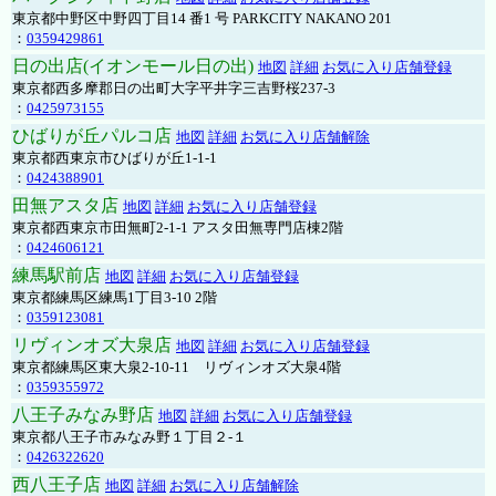
東京都中野区中野四丁目14 番1 号 PARKCITY NAKANO 201
：
0359429861
日の出店(イオンモール日の出)
地図
詳細
お気に入り店舗登録
東京都西多摩郡日の出町大字平井字三吉野桜237-3
：
0425973155
ひばりが丘パルコ店
地図
詳細
お気に入り店舗解除
東京都西東京市ひばりが丘1-1-1
：
0424388901
田無アスタ店
地図
詳細
お気に入り店舗登録
東京都西東京市田無町2-1-1 アスタ田無専門店棟2階
：
0424606121
練馬駅前店
地図
詳細
お気に入り店舗登録
東京都練馬区練馬1丁目3-10 2階
：
0359123081
リヴィンオズ大泉店
地図
詳細
お気に入り店舗登録
東京都練馬区東大泉2-10-11 リヴィンオズ大泉4階
：
0359355972
八王子みなみ野店
地図
詳細
お気に入り店舗登録
東京都八王子市みなみ野１丁目２-１
：
0426322620
西八王子店
地図
詳細
お気に入り店舗解除