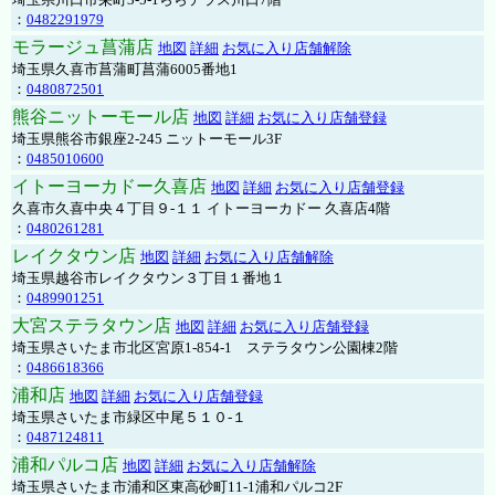
：
0482291979
モラージュ菖蒲店
地図
詳細
お気に入り店舗解除
埼玉県久喜市菖蒲町菖蒲6005番地1
：
0480872501
熊谷ニットーモール店
地図
詳細
お気に入り店舗登録
埼玉県熊谷市銀座2-245 ニットーモール3F
：
0485010600
イトーヨーカドー久喜店
地図
詳細
お気に入り店舗登録
久喜市久喜中央４丁目９-１１ イトーヨーカドー 久喜店4階
：
0480261281
レイクタウン店
地図
詳細
お気に入り店舗解除
埼玉県越谷市レイクタウン３丁目１番地１
：
0489901251
大宮ステラタウン店
地図
詳細
お気に入り店舗登録
埼玉県さいたま市北区宮原1-854-1 ステラタウン公園棟2階
：
0486618366
浦和店
地図
詳細
お気に入り店舗登録
埼玉県さいたま市緑区中尾５１０-１
：
0487124811
浦和パルコ店
地図
詳細
お気に入り店舗解除
埼玉県さいたま市浦和区東高砂町11-1浦和パルコ2F