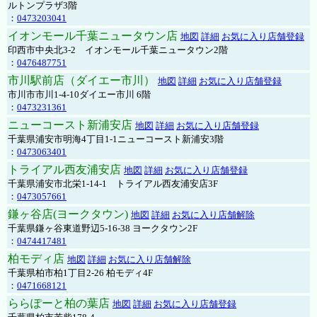
ルトンプラザ3階
：
0473203041
イオンモール千葉ニュータウン店
地図
詳細
お気に入り店舗登録
印西市中央北3-2 イオンモール千葉ニュータウン2階
：
0476487751
市川駅前店（ダイエー市川）
地図
詳細
お気に入り店舗登録
市川市市川1-4-10ダイエー市川 6階
：
0473231361
ニューコースト新浦安店
地図
詳細
お気に入り店舗登録
千葉県浦安市明海4丁目1-1ニューコースト新浦安3階
：
0473063401
トライアル西友浦安店
地図
詳細
お気に入り店舗登録
千葉県浦安市北栄1-14-1 トライアル西友浦安店3F
：
0473057661
鎌ヶ谷店(ヨークタウン)
地図
詳細
お気に入り店舗解除
千葉県鎌ヶ谷東道野辺5-16-38 ヨークタウン2F
：
0474417481
柏モディ店
地図
詳細
お気に入り店舗解除
千葉県柏市柏1丁目2-26 柏モディ4F
：
0471668121
ららぽーと柏の葉店
地図
詳細
お気に入り店舗登録