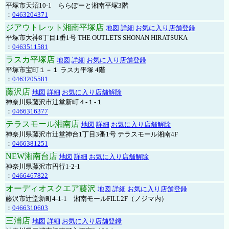
平塚市天沼10-1 ららぽーと湘南平塚3階
：
0463204371
ジアウトレット湘南平塚店
地図
詳細
お気に入り店舗登録
平塚市大神8丁目1番1号 THE OUTLETS SHONAN HIRATSUKA
：
0463511581
ラスカ平塚店
地図
詳細
お気に入り店舗登録
平塚市宝町１－１ ラスカ平塚 4階
：
0463205581
藤沢店
地図
詳細
お気に入り店舗解除
神奈川県藤沢市辻堂新町４-１-１
：
0466316377
テラスモール湘南店
地図
詳細
お気に入り店舗解除
神奈川県藤沢市辻堂神台1丁目3番1号 テラスモール湘南4F
：
0466381251
NEW湘南台店
地図
詳細
お気に入り店舗解除
神奈川県藤沢市円行1-2-1
：
0466467822
オーディオスクエア藤沢
地図
詳細
お気に入り店舗登録
藤沢市辻堂新町4-1-1 湘南モールFILL2F（ノジマ内）
：
0466310603
三浦店
地図
詳細
お気に入り店舗登録