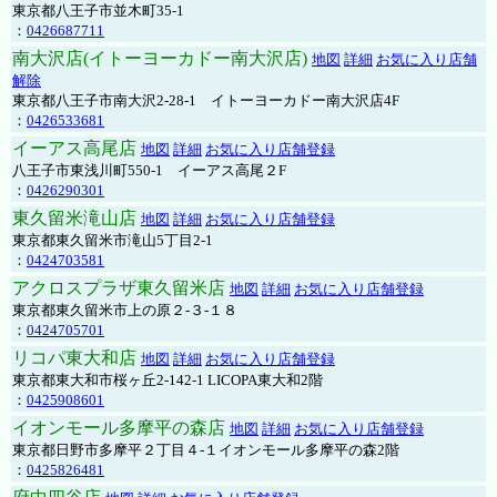
東京都八王子市並木町35-1
：
0426687711
南大沢店(イトーヨーカドー南大沢店)
地図
詳細
お気に入り店舗
解除
東京都八王子市南大沢2-28-1 イトーヨーカドー南大沢店4F
：
0426533681
イーアス高尾店
地図
詳細
お気に入り店舗登録
八王子市東浅川町550-1 イーアス高尾２F
：
0426290301
東久留米滝山店
地図
詳細
お気に入り店舗登録
東京都東久留米市滝山5丁目2-1
：
0424703581
アクロスプラザ東久留米店
地図
詳細
お気に入り店舗登録
東京都東久留米市上の原２-３-１８
：
0424705701
リコパ東大和店
地図
詳細
お気に入り店舗登録
東京都東大和市桜ヶ丘2-142-1 LICOPA東大和2階
：
0425908601
イオンモール多摩平の森店
地図
詳細
お気に入り店舗登録
東京都日野市多摩平２丁目４-１イオンモール多摩平の森2階
：
0425826481