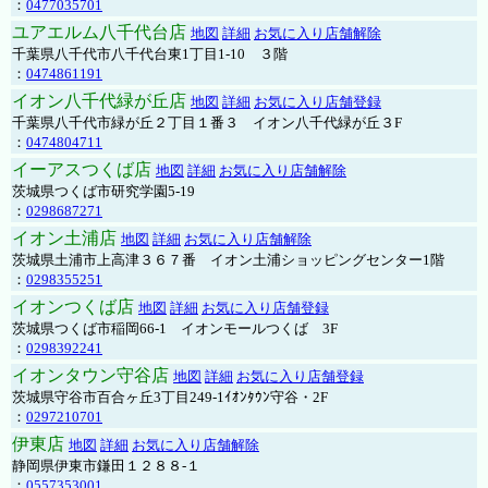
：
0477035701
ユアエルム八千代台店
地図
詳細
お気に入り店舗解除
千葉県八千代市八千代台東1丁目1-10 ３階
：
0474861191
イオン八千代緑が丘店
地図
詳細
お気に入り店舗登録
千葉県八千代市緑が丘２丁目１番３ イオン八千代緑が丘３F
：
0474804711
イーアスつくば店
地図
詳細
お気に入り店舗解除
茨城県つくば市研究学園5-19
：
0298687271
イオン土浦店
地図
詳細
お気に入り店舗解除
茨城県土浦市上高津３６７番 イオン土浦ショッピングセンター1階
：
0298355251
イオンつくば店
地図
詳細
お気に入り店舗登録
茨城県つくば市稲岡66-1 イオンモールつくば 3F
：
0298392241
イオンタウン守谷店
地図
詳細
お気に入り店舗登録
茨城県守谷市百合ヶ丘3丁目249-1ｲｵﾝﾀｳﾝ守谷・2F
：
0297210701
伊東店
地図
詳細
お気に入り店舗解除
静岡県伊東市鎌田１２８８-１
：
0557353001