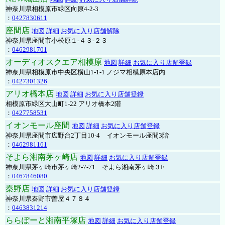
神奈川県相模原市緑区向原4-2-3
：
0427830611
座間店
地図
詳細
お気に入り店舗解除
神奈川県座間市小松原１-４３-２３
：
0462981701
オーディオスクエア相模原
地図
詳細
お気に入り店舗登録
神奈川県相模原市中央区横山1-1-1 ノジマ相模原本店内
：
0427301326
アリオ橋本店
地図
詳細
お気に入り店舗登録
相模原市緑区大山町1-22 アリオ橋本2階
：
0427758531
イオンモール座間
地図
詳細
お気に入り店舗登録
神奈川県座間市広野台2丁目10-4 イオンモール座間3階
：
0462981161
そよら湘南茅ヶ崎店
地図
詳細
お気に入り店舗登録
神奈川県茅ヶ崎市茅ヶ崎2‐7‐71 そよら湘南茅ヶ崎３F
：
0467846080
秦野店
地図
詳細
お気に入り店舗登録
神奈川県秦野市曽屋４７８４
：
0463831214
ららぽーと湘南平塚店
地図
詳細
お気に入り店舗登録