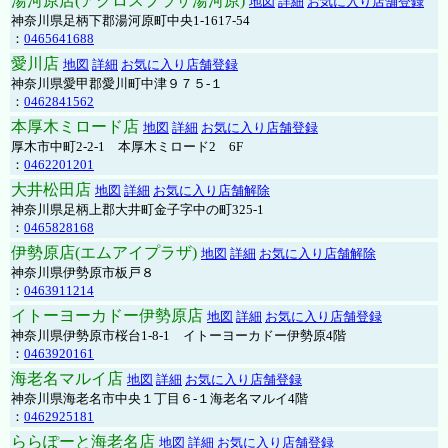
湯河原店(アクロスプラザ湯河原)
地図
詳細
お気に入り店舗登録
神奈川県足柄下郡湯河原町中央1-1617-54
：
0465641688
愛川店
地図
詳細
お気に入り店舗登録
神奈川県愛甲郡愛川町中津９７５-１
：
0462841562
本厚木ミロード店
地図
詳細
お気に入り店舗登録
厚木市中町2-2-1 本厚木ミロード2 6F
：
0462201201
大井松田店
地図
詳細
お気に入り店舗解除
神奈川県足柄上郡大井町金子字中の町325-1
：
0465828168
伊勢原店(エムアイプラザ)
地図
詳細
お気に入り店舗解除
神奈川県伊勢原市板戸８
：
0463911214
イトーヨーカドー伊勢原店
地図
詳細
お気に入り店舗登録
神奈川県伊勢原市桜台1-8-1 イトーヨーカドー伊勢原4階
：
0463920161
海老名マルイ店
地図
詳細
お気に入り店舗登録
神奈川県海老名市中央１丁目６-１海老名マルイ4階
：
0462925181
ららぽーと海老名店
地図
詳細
お気に入り店舗登録