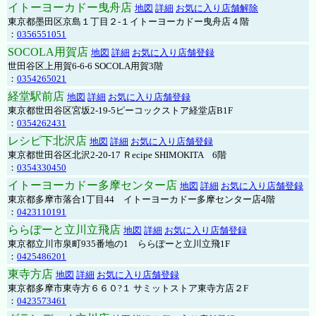
イトーヨーカドー曳舟店
地図
詳細
お気に入り店舗解除
東京都墨田区京島１丁目２-１イトーヨーカドー曳舟店４階
：
0356551051
SOCOLA用賀店
地図
詳細
お気に入り店舗登録
世田谷区上用賀6-6-6 SOCOLA用賀3階
：
0354265021
経堂駅前店
地図
詳細
お気に入り店舗登録
東京都世田谷区宮坂2-19-5ピーコックストア経堂店B1F
：
0354262431
レシピ下北沢店
地図
詳細
お気に入り店舗登録
東京都世田谷区北沢2-20-17 Ｒecipe SHIMOKITA 6階
：
0354330450
イトーヨーカドー多摩センター店
地図
詳細
お気に入り店舗登録
東京都多摩市落合1丁目44 イトーヨーカドー多摩センター店4階
：
0423110191
ららぽーと立川立飛店
地図
詳細
お気に入り店舗登録
東京都立川市泉町935番地の1 ららぽーと立川立飛1F
：
0425486201
東寺方店
地図
詳細
お気に入り店舗登録
東京都多摩市東寺方６６０?１ サミットストア東寺方店２F
：
0423573461