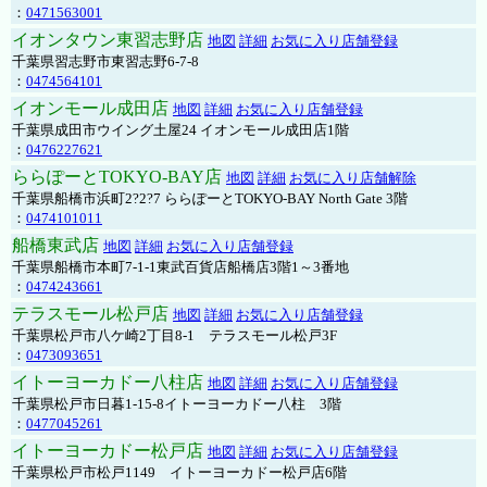
：
0471563001
イオンタウン東習志野店
地図
詳細
お気に入り店舗登録
千葉県習志野市東習志野6-7-8
：
0474564101
イオンモール成田店
地図
詳細
お気に入り店舗登録
千葉県成田市ウイング土屋24 イオンモール成田店1階
：
0476227621
ららぽーとTOKYO-BAY店
地図
詳細
お気に入り店舗解除
千葉県船橋市浜町2?2?7 ららぽーとTOKYO-BAY North Gate 3階
：
0474101011
船橋東武店
地図
詳細
お気に入り店舗登録
千葉県船橋市本町7-1-1東武百貨店船橋店3階1～3番地
：
0474243661
テラスモール松戸店
地図
詳細
お気に入り店舗登録
千葉県松戸市八ケ崎2丁目8-1 テラスモール松戸3F
：
0473093651
イトーヨーカドー八柱店
地図
詳細
お気に入り店舗登録
千葉県松戸市日暮1-15-8イトーヨーカドー八柱 3階
：
0477045261
イトーヨーカドー松戸店
地図
詳細
お気に入り店舗登録
千葉県松戸市松戸1149 イトーヨーカドー松戸店6階