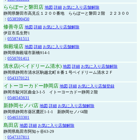
ららぽーと磐田店
地図
詳細
お気に入り店舗解除
静岡県磐田市高見丘１２００番地 ららぽーと磐田２階 ２２３００
：
0538590450
修善寺店
地図
詳細
お気に入り店舗解除
伊豆市瓜生野1
：
0558741511
御殿場店
地図
詳細
お気に入り店舗解除
静岡県御殿場市新橋914-1
：
0550701411
清水店(ベイドリーム清水)
地図
詳細
お気に入り店舗解除
静岡県静岡市清水区駒越北町８番１号ベイドリーム清水２Ｆ
：
0543370121
イトーヨーカドー静岡店
地図
詳細
お気に入り店舗登録
静岡市駿河区曲金3-1-5 イトーヨーカドー静岡２階
：
0546545631
新静岡セノバ店
地図
詳細
お気に入り店舗解除
静岡県静岡市葵区鷹匠1-1-1 新静岡セノバ4階
：
0546533301
島田店
地図
詳細
お気に入り店舗解除
静岡県島田市阿知ヶ谷63-29
：
0547337811