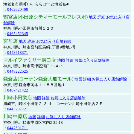
海老名市扇町13-1 ららぽーと海老名4F
：
0462920400
鴨宮店(小田原シティーモールフレスポ)
地図
詳細
お気に入り店
舗解除
神奈川県小田原市前川１２０
：
0465452345
宮前店
地図
詳細
お気に入り店舗解除
神奈川県川崎市宮前区馬絹1丁目9番地5号
：
0448718371
マルイファミリー溝口店
地図
詳細
お気に入り店舗解除
神奈川県川崎市高津区溝口１-４-１
：
0448222525
鎌倉店(コーナン鎌倉大船モール)
地図
詳細
お気に入り店舗解除
神奈川県鎌倉市岡本１１８８番地１
：
0467421422
川崎小田栄店
地図
詳細
お気に入り店舗解除
川崎市川崎区小田栄２‐３‐１ コーナン川崎小田栄店２Ｆ
：
0443287721
川崎中原店
地図
詳細
お気に入り店舗解除
神奈川県川崎市中原区宮内2-25-18
：
0447501711