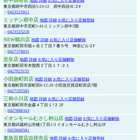
府中四谷店
地図
詳細
お気に入り店舗登録
東京都府中市四谷5-23-12 府中四谷SC２F
：
0423525011
ミッテン府中店
地図
詳細
お気に入り店舗登録
東京都府中市宮町1-41-2 ミッテン府中5階
：
0423525220
NEW鶴川店
地図
詳細
お気に入り店舗解除
東京都町田市能ヶ谷１丁目７番５号 神栄ビル２F
：
0427376031
忠生店
地図
詳細
お気に入り店舗解除
東京都町田市木曽西２丁目１７-２１
：
0427923151
小田急町田店
地図
詳細
お気に入り店舗登録
東京都町田市原町田6-12-20 小田急百貨店町田店7階
：
0427105581
三和小川店
地図
詳細
お気に入り店舗登録
東京都町田市金森４丁目１?２ 2F
：
0427068343
イオンモールむさし村山店
地図
詳細
お気に入り店舗解除
東京都武蔵村山市榎1丁目1-3 イオンモールむさし村山3F
：
0425668581
東急百貨店吉祥寺店
地図
詳細
お気に入り店舗登録