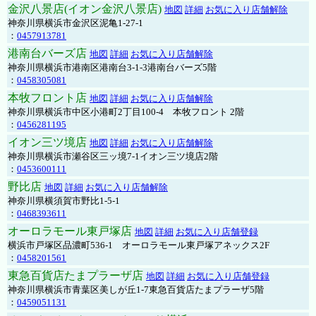
金沢八景店(イオン金沢八景店)
地図
詳細
お気に入り店舗解除
神奈川県横浜市金沢区泥亀1-27-1
：
0457913781
港南台バーズ店
地図
詳細
お気に入り店舗解除
神奈川県横浜市港南区港南台3-1-3港南台バーズ5階
：
0458305081
本牧フロント店
地図
詳細
お気に入り店舗解除
神奈川県横浜市中区小港町2丁目100-4 本牧フロント 2階
：
0456281195
イオン三ツ境店
地図
詳細
お気に入り店舗解除
神奈川県横浜市瀬谷区三ッ境7-1イオン三ツ境店2階
：
0453600111
野比店
地図
詳細
お気に入り店舗解除
神奈川県横須賀市野比1-5-1
：
0468393611
オーロラモール東戸塚店
地図
詳細
お気に入り店舗登録
横浜市戸塚区品濃町536-1 オーロラモール東戸塚アネックス2F
：
0458201561
東急百貨店たまプラーザ店
地図
詳細
お気に入り店舗登録
神奈川県横浜市青葉区美しが丘1-7東急百貨店たまプラーザ5階
：
0459051131