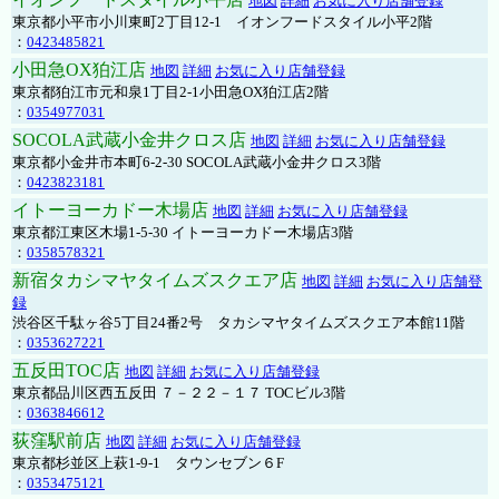
地図
詳細
お気に入り店舗登録
東京都小平市小川東町2丁目12-1 イオンフードスタイル小平2階
：
0423485821
小田急OX狛江店
地図
詳細
お気に入り店舗登録
東京都狛江市元和泉1丁目2-1小田急OX狛江店2階
：
0354977031
SOCOLA武蔵小金井クロス店
地図
詳細
お気に入り店舗登録
東京都小金井市本町6-2-30 SOCOLA武蔵小金井クロス3階
：
0423823181
イトーヨーカドー木場店
地図
詳細
お気に入り店舗登録
東京都江東区木場1-5-30 イトーヨーカドー木場店3階
：
0358578321
新宿タカシマヤタイムズスクエア店
地図
詳細
お気に入り店舗登
録
渋谷区千駄ヶ谷5丁目24番2号 タカシマヤタイムズスクエア本館11階
：
0353627221
五反田TOC店
地図
詳細
お気に入り店舗登録
東京都品川区西五反田 ７－２２－１７ TOCビル3階
：
0363846612
荻窪駅前店
地図
詳細
お気に入り店舗登録
東京都杉並区上萩1-9-1 タウンセブン６F
：
0353475121