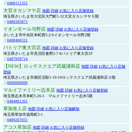
：
0488111351
大宮タカシマヤ店
地図
詳細
お気に入り店舗登録
埼玉県さいたま市大宮区大門町1-32大宮タカシマヤ５階
：
0486585871
イオンモール与野店
地図
詳細
お気に入り店舗登録
さいたま市中央区本町西5-2-9イオンモール与野2階
：
0488406331
パトリア東大宮店
地図
詳細
お気に入り店舗登録
埼玉県さいたま市見沼区春野2-7-8パトリア東大宮2F
：
0487959714
【NEW】ロッテスクエア武蔵浦和店
地図
詳細
お気に入り店舗
登録
埼玉県さいたま市南区沼影1-19-19ロッテスクエア武蔵浦和店３階
：
0000000000
マルイファミリー志木店
地図
詳細
お気に入り店舗登録
埼玉県志木市本町5-26-1 マルイファミリー志木5階
：
0484861201
草加舎人店
地図
詳細
お気に入り店舗解除
埼玉県草加市遊馬町2-1
：
0489267051
アコス草加店
地図
詳細
お気に入り店舗登録