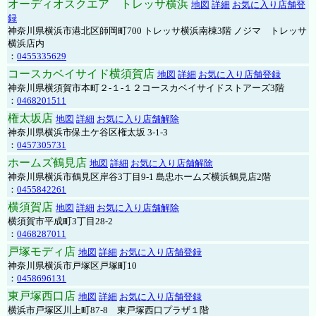
オーディオスクエア トレッサ横浜
地図
詳細
お気に入り店舗登
録
神奈川県横浜市港北区師岡町700 トレッサ横浜南棟3階 ノジマ トレッサ
横浜店内
：
0455335629
コースカベイサイド横須賀店
地図
詳細
お気に入り店舗登録
神奈川県横須賀市本町２-１-１２コースカベイサイドストアーズ3階
：
0468201511
権太坂店
地図
詳細
お気に入り店舗解除
神奈川県横浜市保土ケ谷区権太坂 3-1-3
：
0457305731
ホームズ鶴見店
地図
詳細
お気に入り店舗解除
神奈川県横浜市鶴見区岸谷3丁目9-1 島忠ホームズ横浜鶴見店2階
：
0455842261
横須賀店
地図
詳細
お気に入り店舗解除
横須賀市平成町3丁目28-2
：
0468287011
戸塚モディ店
地図
詳細
お気に入り店舗登録
神奈川県横浜市戸塚区戸塚町10
：
0458696131
東戸塚西口店
地図
詳細
お気に入り店舗登録
横浜市戸塚区川上町87-8 東戸塚西口プラザ１階