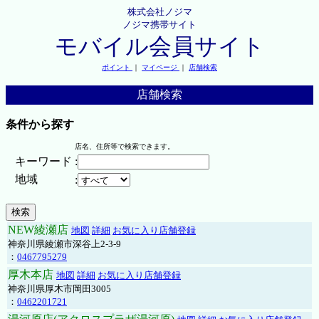
株式会社ノジマ
ノジマ携帯サイト
モバイル会員サイト
ポイント
｜
マイページ
｜
店舗検索
店舗検索
条件から探す
店名、住所等で検索できます。
キーワード
:
地域
:
NEW綾瀬店
地図
詳細
お気に入り店舗登録
神奈川県綾瀬市深谷上2-3-9
：
0467795279
厚木本店
地図
詳細
お気に入り店舗登録
神奈川県厚木市岡田3005
：
0462201721