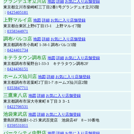
グランデュオ立川店
地図
詳細
お気に入り店舗登録
東京都立川市柴崎町三丁目2番1号グランデュオ立川5階
：
0425405181
上野マルイ店
地図
詳細
お気に入り店舗登録
東京都台東区上野6丁目15-1 上野マルイ7階
：
0358344971
調布パルコ店
地図
詳細
お気に入り店舗登録
東京都調布市小島町 1-38-1 調布パルコ5階
：
0424401734
キテラタウン調布店
地図
詳細
お気に入り店舗登録
東京都調布市菊野台1-33-3 キテラタウン調布2F
：
0424436151
ホームズ仙川店
地図
詳細
お気に入り店舗登録
東京都調布市若葉町2丁目1-7 ホームズ仙川店2階
：
0353847711
三鷹東八店
地図
詳細
お気に入り店舗登録
東京都調布市深大寺東町８丁目３３-１
：
0422706531
池袋東武店
地図
詳細
お気に入り店舗登録
豊島区西池袋1-1-25 東武百貨店 池袋店4F 8～10番地
：
0359531011
パークシティ中野店
地図
詳細
お気に入り店舗登録