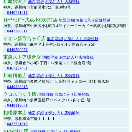
川崎水沢店
地図
詳細
お気に入り店舗登録
神奈川県川崎市宮前区水沢2丁目3番8号
：
0449781611
ｲﾄｰﾖｰｶﾄﾞｰ武蔵小杉駅前店
地図
詳細
お気に入り店舗登録
神奈川県川崎市中原区小杉町3-420イトーヨーカドー武蔵小杉駅前店5階
：
0447380611
イオン新百合ヶ丘店
地図
詳細
お気に入り店舗登録
神奈川県川崎市麻生区上麻生1-19イオン新百合ヶ丘5F
：
0449590071
東急ストア鎌倉店
地図
詳細
お気に入り店舗登録
神奈川県鎌倉市小町1丁目2-12東急ストア鎌倉店5階
：
0467237481
川崎枡形店
地図
詳細
お気に入り店舗登録
神奈川県川崎市多摩区枡形1丁目5番1号ヤオコー川崎枡形店3F
：
0449333315
クロス向ヶ丘店
地図
詳細
お気に入り店舗登録
神奈川県川崎市多摩区登戸2779-1 クロス向ヶ丘3階
：
0449118671
相模原本店
地図
詳細
お気に入り店舗解除
神奈川県相模原市横山１-１-１
：
0427531516
NEW城山店
地図
詳細
お気に入り店舗解除