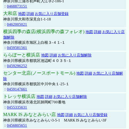
神奈川県三浦市初声町入江字2-186-1
：
0468873151
大和店
地図
詳細
お気に入り店舗登録
神奈川県大和市深見台1-1-18
：
0462005021
横浜四季の森店(横浜四季の森フォレオ)
地図
詳細
お気に入り店
舗解除
神奈川県横浜市旭区上白根３-４１-１
：
0459581561
ららぽーと横浜店
地図
詳細
お気に入り店舗解除
神奈川県横浜市都筑区池辺町４０３５-１
：
0459296252
センター北店(ノースポートモール)
地図
詳細
お気に入り店舗解
除
神奈川県横浜市都筑区中川中央１-25-１
：
0459147661
トレッサ横浜店
地図
詳細
お気に入り店舗解除
神奈川県横浜市港北区師岡町700番地
：
0455335631
MARK IS みなとみらい店
地図
詳細
お気に入り店舗登録
神奈川県横浜市みなとみらい3-5-1 MARK IS みなとみらい3F
：
0456805651