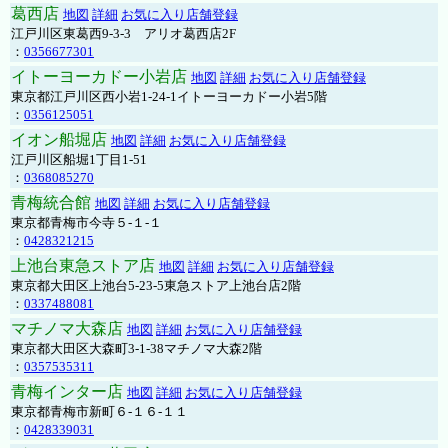
葛西店
地図
詳細
お気に入り店舗登録
江戸川区東葛西9-3-3 アリオ葛西店2F
：
0356677301
イトーヨーカドー小岩店
地図
詳細
お気に入り店舗登録
東京都江戸川区西小岩1-24-1イトーヨーカドー小岩5階
：
0356125051
イオン船堀店
地図
詳細
お気に入り店舗登録
江戸川区船堀1丁目1-51
：
0368085270
青梅統合館
地図
詳細
お気に入り店舗登録
東京都青梅市今寺５-１-１
：
0428321215
上池台東急ストア店
地図
詳細
お気に入り店舗登録
東京都大田区上池台5-23-5東急ストア上池台店2階
：
0337488081
マチノマ大森店
地図
詳細
お気に入り店舗登録
東京都大田区大森町3-1-38マチノマ大森2階
：
0357535311
青梅インター店
地図
詳細
お気に入り店舗登録
東京都青梅市新町６-１６-１１
：
0428339031