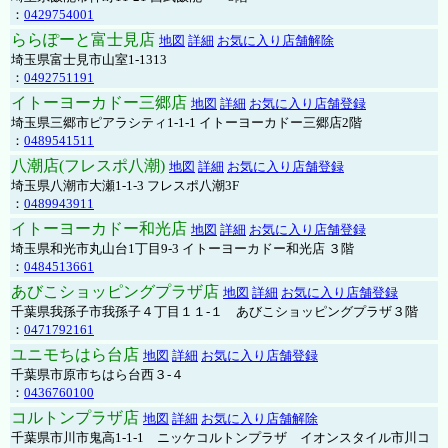
：
0429754001
ららぽーと富士見店
地図
詳細
お気に入り店舗解除
埼玉県富士見市山室1-1313
：
0492751191
イトーヨーカドー三郷店
地図
詳細
お気に入り店舗登録
埼玉県三郷市ピアラシティ1-1-1 イトーヨーカドー三郷店2階
：
0489541511
八潮店(フレスポ八潮)
地図
詳細
お気に入り店舗登録
埼玉県八潮市大瀬1-1-3 フレスポ八潮3F
：
0489943911
イトーヨーカドー和光店
地図
詳細
お気に入り店舗登録
埼玉県和光市丸山台1丁目9-3 イトーヨーカドー和光店 ３階
：
0484513661
あびこショッピングプラザ店
地図
詳細
お気に入り店舗登録
千葉県我孫子市我孫子４丁目１１-１ あびこショッピングプラザ３階
：
0471792161
ユニモちはら台店
地図
詳細
お気に入り店舗登録
千葉県市原市ちはら台西３-４
：
0436760100
コルトンプラザ店
地図
詳細
お気に入り店舗解除
千葉県市川市鬼高1-1-1 ニッケコルトンプラザ イオンスタイル市川コ