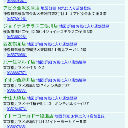
：
0458403671
アピタ金沢文庫店
地図
詳細
お気に入り店舗登録
神奈川県横浜市金沢区釜利谷東2丁目１-１アピタ金沢文庫３階
：
0457801261
ジョイナステラス二俣川店
地図
詳細
お気に入り店舗登録
横浜市旭区二俣川2-50-14ジョイナステラス二俣川 3階
：
0453662281
西友鶴見店
地図
詳細
お気に入り店舗登録
神奈川県横浜市鶴見区豊岡町2-1 鶴見フーガ１ 5階
：
0455750561
北千住マルイ店
地図
詳細
お気に入り店舗解除
東京都足立区千住３-９２
：
0338887571
イオン西新井店
地図
詳細
お気に入り店舗解除
東京都足立区梅島3-32-7イオン西新井3F
：
0358458331
千住大橋店
地図
詳細
お気に入り店舗登録
東京都足立区千住橋戸町1-13 ポンテポルタ千住3F
：
0352846731
イトーヨーカドー綾瀬店
地図
詳細
お気に入り店舗登録
東京都足立区綾瀬3丁目4-25イトーヨーカドー５階
：
0356978351