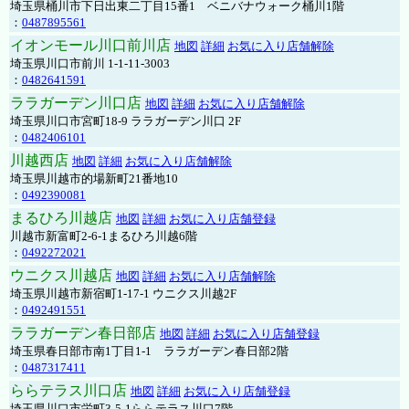
埼玉県桶川市下日出東二丁目15番1 ベニバナウォーク桶川1階
：
0487895561
イオンモール川口前川店
地図
詳細
お気に入り店舗解除
埼玉県川口市前川 1-1-11-3003
：
0482641591
ララガーデン川口店
地図
詳細
お気に入り店舗解除
埼玉県川口市宮町18-9 ララガーデン川口 2F
：
0482406101
川越西店
地図
詳細
お気に入り店舗解除
埼玉県川越市的場新町21番地10
：
0492390081
まるひろ川越店
地図
詳細
お気に入り店舗登録
川越市新富町2-6-1まるひろ川越6階
：
0492272021
ウニクス川越店
地図
詳細
お気に入り店舗解除
埼玉県川越市新宿町1-17-1 ウニクス川越2F
：
0492491551
ララガーデン春日部店
地図
詳細
お気に入り店舗登録
埼玉県春日部市南1丁目1-1 ララガーデン春日部2階
：
0487317411
ららテラス川口店
地図
詳細
お気に入り店舗登録
埼玉県川口市栄町3-5-1ららテラス川口7階