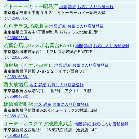
イトーヨーカドー昭島店
地図
詳細
お気に入り店舗登録
東京都昭島市田中町５６２-１イトーヨーカドー昭島３階
：
0425006151
ららテラス北綾瀬店
地図
詳細
お気に入り店舗登録
東京都足立区谷中4丁目8番1号 ららテラス北綾瀬3階
：
0368025361
若葉台店(フレスポ若葉台EAST)
地図
詳細
お気に入り店舗登録
東京都稲城市若葉台2-1-1 フレスポ若葉台EAST2F
：
0423505661
西台店（イオン西台）
地図
詳細
お気に入り店舗登録
東京都板橋区蓮根３-８-１２ イオン西台３F
：
0359160561
西友成増店
地図
詳細
お気に入り店舗登録
東京都板橋区成増3丁目11番3号 アクト1 ３階
：
0359040831
板橋前野町店
地図
詳細
お気に入り店舗登録
東京都板橋区前野町3-20-1ヒューリック志村坂上2階
：
0359183031
オーディオスクエア池袋東武店
地図
詳細
お気に入り店舗登録
東京都豊島区西池袋1-1-25 東武百貨店 池袋店 4F
：
0359531011