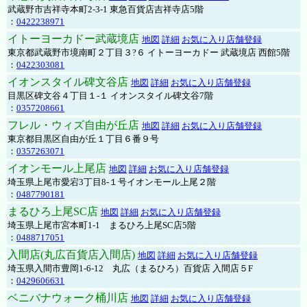
武蔵野市吉祥寺本町2-3-1 東急百貨店吉祥寺店5階
：
0422238971
イトーヨーカドー武蔵境店
地図
詳細
お気に入り店舗登録
東京都武蔵野市境南町２丁目３?６ イトーヨーカドー 武蔵境店 西館5階
：
0422303081
イオンスタイル碑文谷店
地図
詳細
お気に入り店舗登録
目黒区碑文谷４丁目１-１ イオンスタイル碑文谷7階
：
0357208661
フレル・ウィズ自由が丘店
地図
詳細
お気に入り店舗登録
東京都目黒区自由が丘１丁目６番９号
：
0357263071
イオンモール上尾店
地図
詳細
お気に入り店舗登録
埼玉県上尾市愛宕3丁目8-１号イオンモール上尾２階
：
0487790181
まるひろ上尾SC店
地図
詳細
お気に入り店舗登録
埼玉県上尾市宮本町1-1 まるひろ上尾SC店5階
：
0488717051
入間店(丸広百貨店入間店)
地図
詳細
お気に入り店舗登録
埼玉県入間市豊岡1-6-12 丸広（まるひろ）百貨店 入間店５F
：
0429606631
ベニバナウォーク桶川店
地図
詳細
お気に入り店舗登録