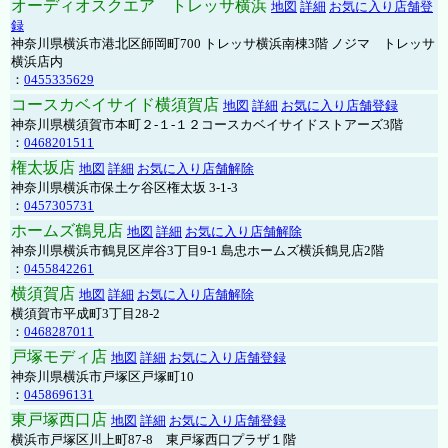
オーディオスクエア トレッサ横浜
地図
詳細
お気に入り店舗登
録
神奈川県横浜市港北区師岡町700 トレッサ横浜南棟3階 ノジマ トレッサ
横浜店内
：
0455335629
コースカベイサイド横須賀店
地図
詳細
お気に入り店舗登録
神奈川県横須賀市本町２-１-１２コースカベイサイドストアーズ3階
：
0468201511
権太坂店
地図
詳細
お気に入り店舗解除
神奈川県横浜市保土ケ谷区権太坂 3-1-3
：
0457305731
ホームズ鶴見店
地図
詳細
お気に入り店舗解除
神奈川県横浜市鶴見区岸谷3丁目9-1 島忠ホームズ横浜鶴見店2階
：
0455842261
横須賀店
地図
詳細
お気に入り店舗解除
横須賀市平成町3丁目28-2
：
0468287011
戸塚モディ店
地図
詳細
お気に入り店舗登録
神奈川県横浜市戸塚区戸塚町10
：
0458696131
東戸塚西口店
地図
詳細
お気に入り店舗登録
横浜市戸塚区川上町87-8 東戸塚西口プラザ１階