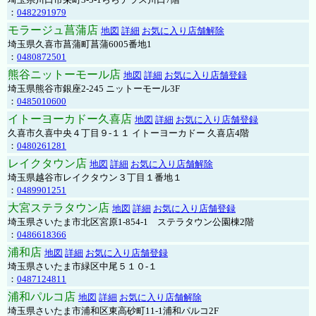
：
0482291979
モラージュ菖蒲店
地図
詳細
お気に入り店舗解除
埼玉県久喜市菖蒲町菖蒲6005番地1
：
0480872501
熊谷ニットーモール店
地図
詳細
お気に入り店舗登録
埼玉県熊谷市銀座2-245 ニットーモール3F
：
0485010600
イトーヨーカドー久喜店
地図
詳細
お気に入り店舗登録
久喜市久喜中央４丁目９-１１ イトーヨーカドー 久喜店4階
：
0480261281
レイクタウン店
地図
詳細
お気に入り店舗解除
埼玉県越谷市レイクタウン３丁目１番地１
：
0489901251
大宮ステラタウン店
地図
詳細
お気に入り店舗登録
埼玉県さいたま市北区宮原1-854-1 ステラタウン公園棟2階
：
0486618366
浦和店
地図
詳細
お気に入り店舗登録
埼玉県さいたま市緑区中尾５１０-１
：
0487124811
浦和パルコ店
地図
詳細
お気に入り店舗解除
埼玉県さいたま市浦和区東高砂町11-1浦和パルコ2F