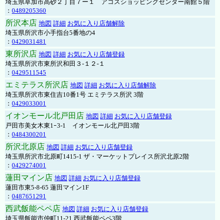
埼玉県草加市高砂２丁目７ー１ アコスショッピングセンター南館５階
：
0489205360
所沢本店
地図
詳細
お気に入り店舗解除
埼玉県所沢市小手指台5番地の4
：
0429031481
東所沢店
地図
詳細
お気に入り店舗登録
埼玉県所沢市東所沢和田３-１２-１
：
0429511545
エミテラス所沢店
地図
詳細
お気に入り店舗解除
埼玉県所沢市東住吉10番1号 エミテラス所沢 3階
：
0429033001
イオンモール北戸田店
地図
詳細
お気に入り店舗登録
戸田市美女木東1ｰ3‐1 イオンモール北戸田3階
：
0484300201
所沢北原店
地図
詳細
お気に入り店舗登録
埼玉県所沢市北原町1415-1 ザ・マーケットプレイス所沢北原2階
：
0429274001
蓮田マイン店
地図
詳細
お気に入り店舗登録
蓮田市東5-8-65 蓮田マイン1F
：
0487651291
西武飯能ペペ店
地図
詳細
お気に入り店舗登録
埼玉県飯能市仲町11-21 西武飯能ペペ3階