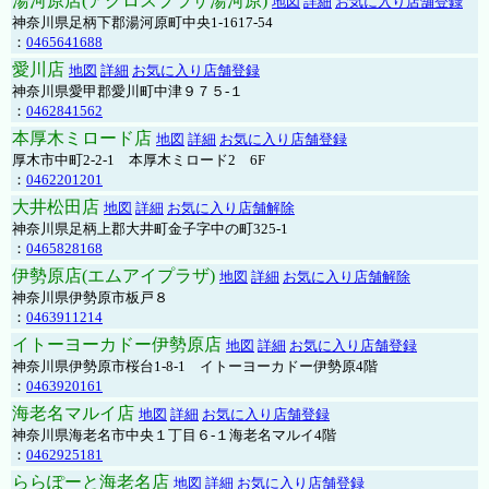
湯河原店(アクロスプラザ湯河原)
地図
詳細
お気に入り店舗登録
神奈川県足柄下郡湯河原町中央1-1617-54
：
0465641688
愛川店
地図
詳細
お気に入り店舗登録
神奈川県愛甲郡愛川町中津９７５-１
：
0462841562
本厚木ミロード店
地図
詳細
お気に入り店舗登録
厚木市中町2-2-1 本厚木ミロード2 6F
：
0462201201
大井松田店
地図
詳細
お気に入り店舗解除
神奈川県足柄上郡大井町金子字中の町325-1
：
0465828168
伊勢原店(エムアイプラザ)
地図
詳細
お気に入り店舗解除
神奈川県伊勢原市板戸８
：
0463911214
イトーヨーカドー伊勢原店
地図
詳細
お気に入り店舗登録
神奈川県伊勢原市桜台1-8-1 イトーヨーカドー伊勢原4階
：
0463920161
海老名マルイ店
地図
詳細
お気に入り店舗登録
神奈川県海老名市中央１丁目６-１海老名マルイ4階
：
0462925181
ららぽーと海老名店
地図
詳細
お気に入り店舗登録