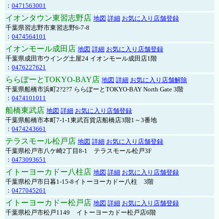
：
0471563001
イオンタウン東習志野店
地図
詳細
お気に入り店舗登録
千葉県習志野市東習志野6-7-8
：
0474564101
イオンモール成田店
地図
詳細
お気に入り店舗登録
千葉県成田市ウイング土屋24 イオンモール成田店1階
：
0476227621
ららぽーとTOKYO-BAY店
地図
詳細
お気に入り店舗解除
千葉県船橋市浜町2?2?7 ららぽーとTOKYO-BAY North Gate 3階
：
0474101011
船橋東武店
地図
詳細
お気に入り店舗登録
千葉県船橋市本町7-1-1東武百貨店船橋店3階1～3番地
：
0474243661
テラスモール松戸店
地図
詳細
お気に入り店舗登録
千葉県松戸市八ケ崎2丁目8-1 テラスモール松戸3F
：
0473093651
イトーヨーカドー八柱店
地図
詳細
お気に入り店舗登録
千葉県松戸市日暮1-15-8イトーヨーカドー八柱 3階
：
0477045261
イトーヨーカドー松戸店
地図
詳細
お気に入り店舗登録
千葉県松戸市松戸1149 イトーヨーカドー松戸店6階