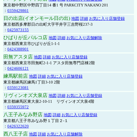
東京都中野区中野四丁目14 番1 号 PARKCITY NAKANO 201
：
0359429861
日の出店(イオンモール日の出)
地図
詳細
お気に入り店舗登録
東京都西多摩郡日の出町大字平井字三吉野桜237-3
：
0425973155
ひばりが丘パルコ店
地図
詳細
お気に入り店舗解除
東京都西東京市ひばりが丘1-1-1
：
0424388901
田無アスタ店
地図
詳細
お気に入り店舗登録
東京都西東京市田無町2-1-1 アスタ田無専門店棟2階
：
0424606121
練馬駅前店
地図
詳細
お気に入り店舗登録
東京都練馬区練馬1丁目3-10 2階
：
0359123081
リヴィンオズ大泉店
地図
詳細
お気に入り店舗登録
東京都練馬区東大泉2-10-11 リヴィンオズ大泉4階
：
0359355972
八王子みなみ野店
地図
詳細
お気に入り店舗登録
東京都八王子市みなみ野１丁目２-１
：
0426322620
西八王子店
地図
詳細
お気に入り店舗解除