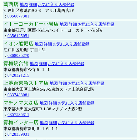
葛西店
地図
詳細
お気に入り店舗登録
江戸川区東葛西9-3-3 アリオ葛西店2F
：
0356677301
イトーヨーカドー小岩店
地図
詳細
お気に入り店舗登録
東京都江戸川区西小岩1-24-1イトーヨーカドー小岩5階
：
0356125051
イオン船堀店
地図
詳細
お気に入り店舗登録
江戸川区船堀1丁目1-51
：
0368085270
青梅統合館
地図
詳細
お気に入り店舗登録
東京都青梅市今寺５-１-１
：
0428321215
上池台東急ストア店
地図
詳細
お気に入り店舗登録
東京都大田区上池台5-23-5東急ストア上池台店2階
：
0337488081
マチノマ大森店
地図
詳細
お気に入り店舗登録
東京都大田区大森町3-1-38マチノマ大森2階
：
0357535311
青梅インター店
地図
詳細
お気に入り店舗登録
東京都青梅市新町６-１６-１１
：
0428339031