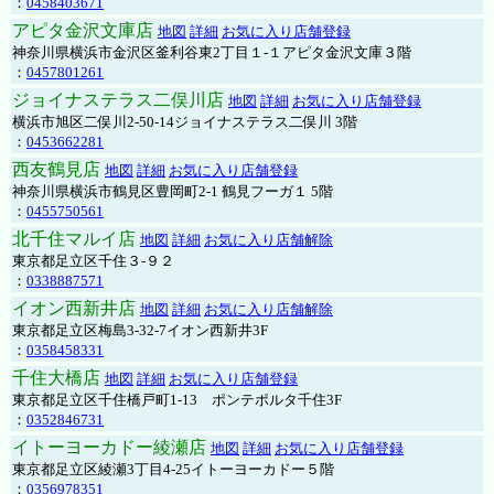
：
0458403671
アピタ金沢文庫店
地図
詳細
お気に入り店舗登録
神奈川県横浜市金沢区釜利谷東2丁目１-１アピタ金沢文庫３階
：
0457801261
ジョイナステラス二俣川店
地図
詳細
お気に入り店舗登録
横浜市旭区二俣川2-50-14ジョイナステラス二俣川 3階
：
0453662281
西友鶴見店
地図
詳細
お気に入り店舗登録
神奈川県横浜市鶴見区豊岡町2-1 鶴見フーガ１ 5階
：
0455750561
北千住マルイ店
地図
詳細
お気に入り店舗解除
東京都足立区千住３-９２
：
0338887571
イオン西新井店
地図
詳細
お気に入り店舗解除
東京都足立区梅島3-32-7イオン西新井3F
：
0358458331
千住大橋店
地図
詳細
お気に入り店舗登録
東京都足立区千住橋戸町1-13 ポンテポルタ千住3F
：
0352846731
イトーヨーカドー綾瀬店
地図
詳細
お気に入り店舗登録
東京都足立区綾瀬3丁目4-25イトーヨーカドー５階
：
0356978351