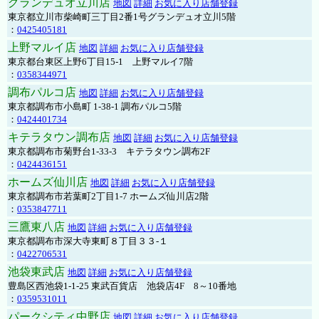
グランデュオ立川店
地図
詳細
お気に入り店舗登録
東京都立川市柴崎町三丁目2番1号グランデュオ立川5階
：
0425405181
上野マルイ店
地図
詳細
お気に入り店舗登録
東京都台東区上野6丁目15-1 上野マルイ7階
：
0358344971
調布パルコ店
地図
詳細
お気に入り店舗登録
東京都調布市小島町 1-38-1 調布パルコ5階
：
0424401734
キテラタウン調布店
地図
詳細
お気に入り店舗登録
東京都調布市菊野台1-33-3 キテラタウン調布2F
：
0424436151
ホームズ仙川店
地図
詳細
お気に入り店舗登録
東京都調布市若葉町2丁目1-7 ホームズ仙川店2階
：
0353847711
三鷹東八店
地図
詳細
お気に入り店舗登録
東京都調布市深大寺東町８丁目３３-１
：
0422706531
池袋東武店
地図
詳細
お気に入り店舗登録
豊島区西池袋1-1-25 東武百貨店 池袋店4F 8～10番地
：
0359531011
パークシティ中野店
地図
詳細
お気に入り店舗登録