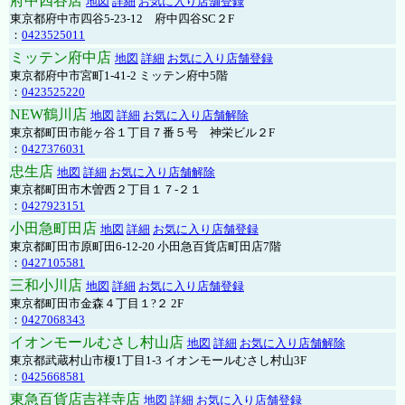
府中四谷店
地図
詳細
お気に入り店舗登録
東京都府中市四谷5-23-12 府中四谷SC２F
：
0423525011
ミッテン府中店
地図
詳細
お気に入り店舗登録
東京都府中市宮町1-41-2 ミッテン府中5階
：
0423525220
NEW鶴川店
地図
詳細
お気に入り店舗解除
東京都町田市能ヶ谷１丁目７番５号 神栄ビル２F
：
0427376031
忠生店
地図
詳細
お気に入り店舗解除
東京都町田市木曽西２丁目１７-２１
：
0427923151
小田急町田店
地図
詳細
お気に入り店舗登録
東京都町田市原町田6-12-20 小田急百貨店町田店7階
：
0427105581
三和小川店
地図
詳細
お気に入り店舗登録
東京都町田市金森４丁目１?２ 2F
：
0427068343
イオンモールむさし村山店
地図
詳細
お気に入り店舗解除
東京都武蔵村山市榎1丁目1-3 イオンモールむさし村山3F
：
0425668581
東急百貨店吉祥寺店
地図
詳細
お気に入り店舗登録