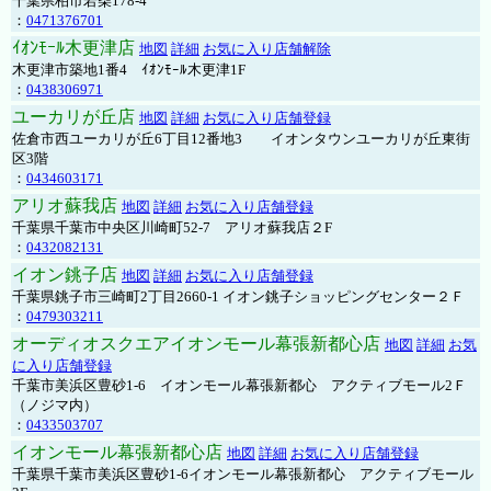
千葉県柏市若柴178-4
：
0471376701
ｲｵﾝﾓｰﾙ木更津店
地図
詳細
お気に入り店舗解除
木更津市築地1番4 ｲｵﾝﾓｰﾙ木更津1F
：
0438306971
ユーカリが丘店
地図
詳細
お気に入り店舗登録
佐倉市西ユーカリが丘6丁目12番地3 イオンタウンユーカリが丘東街
区3階
：
0434603171
アリオ蘇我店
地図
詳細
お気に入り店舗登録
千葉県千葉市中央区川崎町52-7 アリオ蘇我店２F
：
0432082131
イオン銚子店
地図
詳細
お気に入り店舗登録
千葉県銚子市三崎町2丁目2660-1 イオン銚子ショッピングセンター２Ｆ
：
0479303211
オーディオスクエアイオンモール幕張新都心店
地図
詳細
お気
に入り店舗登録
千葉市美浜区豊砂1-6 イオンモール幕張新都心 アクティブモール2Ｆ
（ノジマ内）
：
0433503707
イオンモール幕張新都心店
地図
詳細
お気に入り店舗登録
千葉県千葉市美浜区豊砂1-6イオンモール幕張新都心 アクティブモール