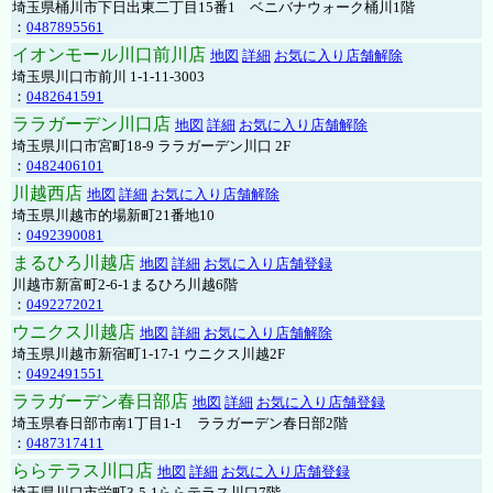
埼玉県桶川市下日出東二丁目15番1 ベニバナウォーク桶川1階
：
0487895561
イオンモール川口前川店
地図
詳細
お気に入り店舗解除
埼玉県川口市前川 1-1-11-3003
：
0482641591
ララガーデン川口店
地図
詳細
お気に入り店舗解除
埼玉県川口市宮町18-9 ララガーデン川口 2F
：
0482406101
川越西店
地図
詳細
お気に入り店舗解除
埼玉県川越市的場新町21番地10
：
0492390081
まるひろ川越店
地図
詳細
お気に入り店舗登録
川越市新富町2-6-1まるひろ川越6階
：
0492272021
ウニクス川越店
地図
詳細
お気に入り店舗解除
埼玉県川越市新宿町1-17-1 ウニクス川越2F
：
0492491551
ララガーデン春日部店
地図
詳細
お気に入り店舗登録
埼玉県春日部市南1丁目1-1 ララガーデン春日部2階
：
0487317411
ららテラス川口店
地図
詳細
お気に入り店舗登録
埼玉県川口市栄町3-5-1ららテラス川口7階