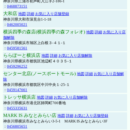
神奈川県三浦市初声町入江字2-186-1
：
0468873151
大和店
地図
詳細
お気に入り店舗登録
神奈川県大和市深見台1-1-18
：
0462005021
横浜四季の森店(横浜四季の森フォレオ)
地図
詳細
お気に入り店
舗解除
神奈川県横浜市旭区上白根３-４１-１
：
0459581561
ららぽーと横浜店
地図
詳細
お気に入り店舗解除
神奈川県横浜市都筑区池辺町４０３５-１
：
0459296252
センター北店(ノースポートモール)
地図
詳細
お気に入り店舗解
除
神奈川県横浜市都筑区中川中央１-25-１
：
0459147661
トレッサ横浜店
地図
詳細
お気に入り店舗解除
神奈川県横浜市港北区師岡町700番地
：
0455335631
MARK IS みなとみらい店
地図
詳細
お気に入り店舗登録
神奈川県横浜市みなとみらい3-5-1 MARK IS みなとみらい3F
：
0456805651