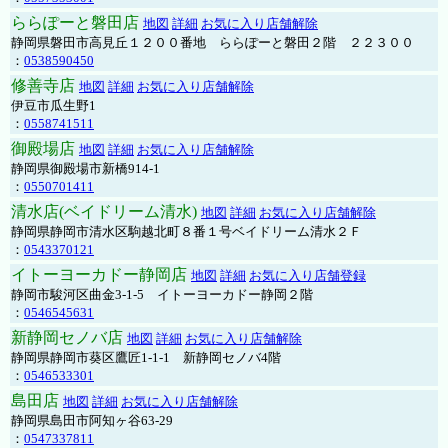
ららぽーと磐田店
地図
詳細
お気に入り店舗解除
静岡県磐田市高見丘１２００番地 ららぽーと磐田２階 ２２３００
：
0538590450
修善寺店
地図
詳細
お気に入り店舗解除
伊豆市瓜生野1
：
0558741511
御殿場店
地図
詳細
お気に入り店舗解除
静岡県御殿場市新橋914-1
：
0550701411
清水店(ベイドリーム清水)
地図
詳細
お気に入り店舗解除
静岡県静岡市清水区駒越北町８番１号ベイドリーム清水２Ｆ
：
0543370121
イトーヨーカドー静岡店
地図
詳細
お気に入り店舗登録
静岡市駿河区曲金3-1-5 イトーヨーカドー静岡２階
：
0546545631
新静岡セノバ店
地図
詳細
お気に入り店舗解除
静岡県静岡市葵区鷹匠1-1-1 新静岡セノバ4階
：
0546533301
島田店
地図
詳細
お気に入り店舗解除
静岡県島田市阿知ヶ谷63-29
：
0547337811