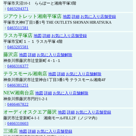
平塚市天沼10-1 ららぽーと湘南平塚3階
：
0463204371
ジアウトレット湘南平塚店
地図
詳細
お気に入り店舗登録
平塚市大神8丁目1番1号 THE OUTLETS SHONAN HIRATSUKA
：
0463511581
ラスカ平塚店
地図
詳細
お気に入り店舗登録
平塚市宝町１－１ ラスカ平塚 4階
：
0463205581
藤沢店
地図
詳細
お気に入り店舗解除
神奈川県藤沢市辻堂新町４-１-１
：
0466316377
テラスモール湘南店
地図
詳細
お気に入り店舗解除
神奈川県藤沢市辻堂神台1丁目3番1号 テラスモール湘南4F
：
0466381251
NEW湘南台店
地図
詳細
お気に入り店舗解除
神奈川県藤沢市円行1-2-1
：
0466467822
オーディオスクエア藤沢
地図
詳細
お気に入り店舗登録
藤沢市辻堂新町4-1-1 湘南モールFILL2F（ノジマ内）
：
0466310603
三浦店
地図
詳細
お気に入り店舗登録