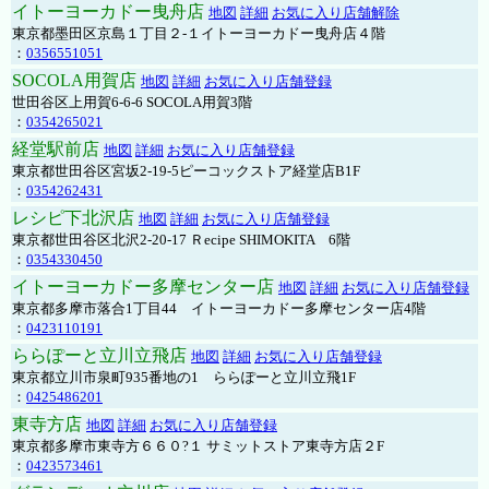
イトーヨーカドー曳舟店
地図
詳細
お気に入り店舗解除
東京都墨田区京島１丁目２-１イトーヨーカドー曳舟店４階
：
0356551051
SOCOLA用賀店
地図
詳細
お気に入り店舗登録
世田谷区上用賀6-6-6 SOCOLA用賀3階
：
0354265021
経堂駅前店
地図
詳細
お気に入り店舗登録
東京都世田谷区宮坂2-19-5ピーコックストア経堂店B1F
：
0354262431
レシピ下北沢店
地図
詳細
お気に入り店舗登録
東京都世田谷区北沢2-20-17 Ｒecipe SHIMOKITA 6階
：
0354330450
イトーヨーカドー多摩センター店
地図
詳細
お気に入り店舗登録
東京都多摩市落合1丁目44 イトーヨーカドー多摩センター店4階
：
0423110191
ららぽーと立川立飛店
地図
詳細
お気に入り店舗登録
東京都立川市泉町935番地の1 ららぽーと立川立飛1F
：
0425486201
東寺方店
地図
詳細
お気に入り店舗登録
東京都多摩市東寺方６６０?１ サミットストア東寺方店２F
：
0423573461