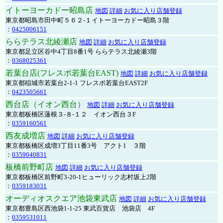
イトーヨーカドー昭島店
地図
詳細
お気に入り店舗登録
東京都昭島市田中町５６２-１イトーヨーカドー昭島３階
：
0425006151
ららテラス北綾瀬店
地図
詳細
お気に入り店舗登録
東京都足立区谷中4丁目8番1号 ららテラス北綾瀬3階
：
0368025361
若葉台店(フレスポ若葉台EAST)
地図
詳細
お気に入り店舗登録
東京都稲城市若葉台2-1-1 フレスポ若葉台EAST2F
：
0423505661
西台店（イオン西台）
地図
詳細
お気に入り店舗登録
東京都板橋区蓮根３-８-１２ イオン西台３F
：
0359160561
西友成増店
地図
詳細
お気に入り店舗登録
東京都板橋区成増3丁目11番3号 アクト1 ３階
：
0359040831
板橋前野町店
地図
詳細
お気に入り店舗登録
東京都板橋区前野町3-20-1ヒューリック志村坂上2階
：
0359183031
オーディオスクエア池袋東武店
地図
詳細
お気に入り店舗登録
東京都豊島区西池袋1-1-25 東武百貨店 池袋店 4F
：
0359531011