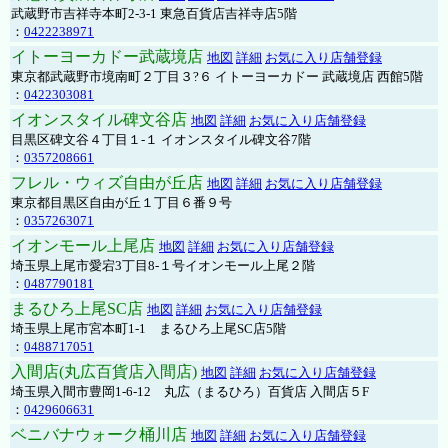
武蔵野市吉祥寺本町2-3-1 東急百貨店吉祥寺店5階
：
0422238971
イトーヨーカドー武蔵境店
地図
詳細
お気に入り店舗登録
東京都武蔵野市境南町２丁目３?６ イトーヨーカドー 武蔵境店 西館5階
：
0422303081
イオンスタイル碑文谷店
地図
詳細
お気に入り店舗登録
目黒区碑文谷４丁目１-１ イオンスタイル碑文谷7階
：
0357208661
フレル・ウィズ自由が丘店
地図
詳細
お気に入り店舗登録
東京都目黒区自由が丘１丁目６番９号
：
0357263071
イオンモール上尾店
地図
詳細
お気に入り店舗登録
埼玉県上尾市愛宕3丁目8-１号イオンモール上尾２階
：
0487790181
まるひろ上尾SC店
地図
詳細
お気に入り店舗登録
埼玉県上尾市宮本町1-1 まるひろ上尾SC店5階
：
0488717051
入間店(丸広百貨店入間店)
地図
詳細
お気に入り店舗登録
埼玉県入間市豊岡1-6-12 丸広（まるひろ）百貨店 入間店５F
：
0429606631
ベニバナウォーク桶川店
地図
詳細
お気に入り店舗登録