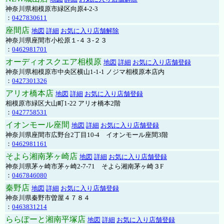
神奈川県相模原市緑区向原4-2-3
：
0427830611
座間店
地図
詳細
お気に入り店舗解除
神奈川県座間市小松原１-４３-２３
：
0462981701
オーディオスクエア相模原
地図
詳細
お気に入り店舗登録
神奈川県相模原市中央区横山1-1-1 ノジマ相模原本店内
：
0427301326
アリオ橋本店
地図
詳細
お気に入り店舗登録
相模原市緑区大山町1-22 アリオ橋本2階
：
0427758531
イオンモール座間
地図
詳細
お気に入り店舗登録
神奈川県座間市広野台2丁目10-4 イオンモール座間3階
：
0462981161
そよら湘南茅ヶ崎店
地図
詳細
お気に入り店舗登録
神奈川県茅ヶ崎市茅ヶ崎2‐7‐71 そよら湘南茅ヶ崎３F
：
0467846080
秦野店
地図
詳細
お気に入り店舗登録
神奈川県秦野市曽屋４７８４
：
0463831214
ららぽーと湘南平塚店
地図
詳細
お気に入り店舗登録