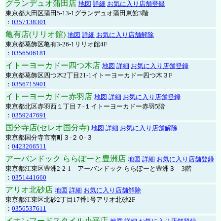
グランデュオ蒲田店
地図
詳細
お気に入り店舗登録
東京都大田区蒲田5-13-1グランデュオ蒲田東館3階
：
0357138301
亀有店(リリオ館)
地図
詳細
お気に入り店舗解除
東京都葛飾区亀有3-26-1リリオ館4F
：
0356506181
イトーヨーカドー四つ木店
地図
詳細
お気に入り店舗登録
東京都葛飾区四つ木2丁目21-1イトーヨーカドー四つ木３F
：
0356715901
イトーヨーカドー赤羽店
地図
詳細
お気に入り店舗登録
東京都北区赤羽西１丁目７-１イトーヨーカドー赤羽5階
：
0359247691
国分寺店(セレオ国分寺)
地図
詳細
お気に入り店舗解除
東京都国分寺市南町３-２０-３
：
0423266511
アーバンドック ららぽーと豊洲店
地図
詳細
お気に入り店舗登録
東京都江東区豊洲2-2-1 アーバンドック ららぽーと豊洲３ 3階
：
0351441660
アリオ北砂店
地図
詳細
お気に入り店舗解除
東京都江東区北砂2丁目17番1号アリオ北砂2F
：
0356537611
イオンフードスタイル小平店