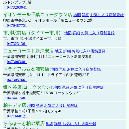
ルトンプラザ3階
：
0473203041
イオンモール千葉ニュータウン店
地図
詳細
お気に入り店舗登録
印西市中央北3-2 イオンモール千葉ニュータウン2階
：
0476487751
市川駅前店（ダイエー市川）
地図
詳細
お気に入り店舗登録
市川市市川1-4-10ダイエー市川 6階
：
0473231361
ニューコースト新浦安店
地図
詳細
お気に入り店舗登録
千葉県浦安市明海4丁目1-1ニューコースト新浦安3階
：
0473063401
トライアル西友浦安店
地図
詳細
お気に入り店舗登録
千葉県浦安市北栄1-14-1 トライアル西友浦安店3F
：
0473057661
鎌ヶ谷店(ヨークタウン)
地図
詳細
お気に入り店舗解除
千葉県鎌ヶ谷東道野辺5-16-38 ヨークタウン2F
：
0474417481
柏モディ店
地図
詳細
お気に入り店舗解除
千葉県柏市柏1丁目2-26 柏モディ4F
：
0471668121
ららぽーと柏の葉店
地図
詳細
お気に入り店舗登録