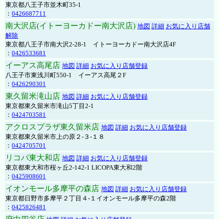
東京都八王子市並木町35-1
：
0426687711
南大沢店(イトーヨーカドー南大沢店)
地図
詳細
お気に入り店舗
解除
東京都八王子市南大沢2-28-1 イトーヨーカドー南大沢店4F
：
0426533681
イーアス高尾店
地図
詳細
お気に入り店舗登録
八王子市東浅川町550-1 イーアス高尾２F
：
0426290301
東久留米滝山店
地図
詳細
お気に入り店舗登録
東京都東久留米市滝山5丁目2-1
：
0424703581
アクロスプラザ東久留米店
地図
詳細
お気に入り店舗登録
東京都東久留米市上の原２-３-１８
：
0424705701
リコパ東大和店
地図
詳細
お気に入り店舗登録
東京都東大和市桜ヶ丘2-142-1 LICOPA東大和2階
：
0425908601
イオンモール多摩平の森店
地図
詳細
お気に入り店舗登録
東京都日野市多摩平２丁目４-１イオンモール多摩平の森2階
：
0425826481