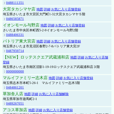
：
0488111351
大宮タカシマヤ店
地図
詳細
お気に入り店舗登録
埼玉県さいたま市大宮区大門町1-32大宮タカシマヤ５階
：
0486585871
イオンモール与野店
地図
詳細
お気に入り店舗登録
さいたま市中央区本町西5-2-9イオンモール与野2階
：
0488406331
パトリア東大宮店
地図
詳細
お気に入り店舗登録
埼玉県さいたま市見沼区春野2-7-8パトリア東大宮2F
：
0487959714
【NEW】ロッテスクエア武蔵浦和店
地図
詳細
お気に入り店舗
登録
埼玉県さいたま市南区沼影1-19-19ロッテスクエア武蔵浦和店３階
：
0000000000
マルイファミリー志木店
地図
詳細
お気に入り店舗登録
埼玉県志木市本町5-26-1 マルイファミリー志木5階
：
0484861201
草加舎人店
地図
詳細
お気に入り店舗解除
埼玉県草加市遊馬町2-1
：
0489267051
アコス草加店
地図
詳細
お気に入り店舗登録