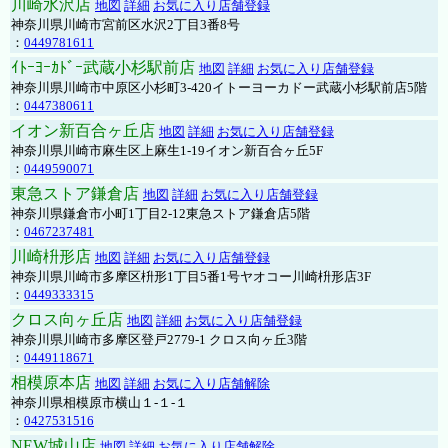
川崎水沢店
地図
詳細
お気に入り店舗登録
神奈川県川崎市宮前区水沢2丁目3番8号
：
0449781611
ｲﾄｰﾖｰｶﾄﾞｰ武蔵小杉駅前店
地図
詳細
お気に入り店舗登録
神奈川県川崎市中原区小杉町3-420イトーヨーカドー武蔵小杉駅前店5階
：
0447380611
イオン新百合ヶ丘店
地図
詳細
お気に入り店舗登録
神奈川県川崎市麻生区上麻生1-19イオン新百合ヶ丘5F
：
0449590071
東急ストア鎌倉店
地図
詳細
お気に入り店舗登録
神奈川県鎌倉市小町1丁目2-12東急ストア鎌倉店5階
：
0467237481
川崎枡形店
地図
詳細
お気に入り店舗登録
神奈川県川崎市多摩区枡形1丁目5番1号ヤオコー川崎枡形店3F
：
0449333315
クロス向ヶ丘店
地図
詳細
お気に入り店舗登録
神奈川県川崎市多摩区登戸2779-1 クロス向ヶ丘3階
：
0449118671
相模原本店
地図
詳細
お気に入り店舗解除
神奈川県相模原市横山１-１-１
：
0427531516
NEW城山店
地図
詳細
お気に入り店舗解除