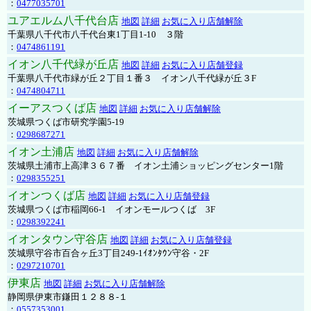
：
0477035701
ユアエルム八千代台店
地図
詳細
お気に入り店舗解除
千葉県八千代市八千代台東1丁目1-10 ３階
：
0474861191
イオン八千代緑が丘店
地図
詳細
お気に入り店舗登録
千葉県八千代市緑が丘２丁目１番３ イオン八千代緑が丘３F
：
0474804711
イーアスつくば店
地図
詳細
お気に入り店舗解除
茨城県つくば市研究学園5-19
：
0298687271
イオン土浦店
地図
詳細
お気に入り店舗解除
茨城県土浦市上高津３６７番 イオン土浦ショッピングセンター1階
：
0298355251
イオンつくば店
地図
詳細
お気に入り店舗登録
茨城県つくば市稲岡66-1 イオンモールつくば 3F
：
0298392241
イオンタウン守谷店
地図
詳細
お気に入り店舗登録
茨城県守谷市百合ヶ丘3丁目249-1ｲｵﾝﾀｳﾝ守谷・2F
：
0297210701
伊東店
地図
詳細
お気に入り店舗解除
静岡県伊東市鎌田１２８８-１
：
0557353001