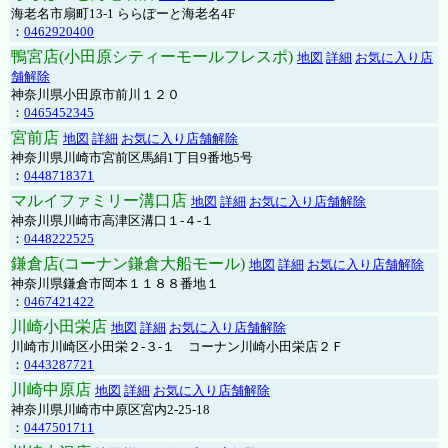
海老名市扇町13-1 ららぽーと海老名4F
：
0462920400
鴨宮店(小田原シティーモールフレスポ)
地図
詳細
お気に入り店
舗解除
神奈川県小田原市前川１２０
：
0465452345
宮前店
地図
詳細
お気に入り店舗解除
神奈川県川崎市宮前区馬絹1丁目9番地5号
：
0448718371
マルイファミリー溝口店
地図
詳細
お気に入り店舗解除
神奈川県川崎市高津区溝口１-４-１
：
0448222525
鎌倉店(コーナン鎌倉大船モール)
地図
詳細
お気に入り店舗解除
神奈川県鎌倉市岡本１１８８番地１
：
0467421422
川崎小田栄店
地図
詳細
お気に入り店舗解除
川崎市川崎区小田栄２‐３‐１ コーナン川崎小田栄店２Ｆ
：
0443287721
川崎中原店
地図
詳細
お気に入り店舗解除
神奈川県川崎市中原区宮内2-25-18
：
0447501711