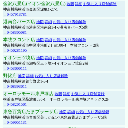
金沢八景店(イオン金沢八景店)
地図
詳細
お気に入り店舗解除
神奈川県横浜市金沢区泥亀1-27-1
：
0457913781
港南台バーズ店
地図
詳細
お気に入り店舗解除
神奈川県横浜市港南区港南台3-1-3港南台バーズ5階
：
0458305081
本牧フロント店
地図
詳細
お気に入り店舗解除
神奈川県横浜市中区小港町2丁目100-4 本牧フロント 2階
：
0456281195
イオン三ツ境店
地図
詳細
お気に入り店舗解除
神奈川県横浜市瀬谷区三ッ境7-1イオン三ツ境店2階
：
0453600111
野比店
地図
詳細
お気に入り店舗解除
神奈川県横須賀市野比1-5-1
：
0468393611
オーロラモール東戸塚店
地図
詳細
お気に入り店舗登録
横浜市戸塚区品濃町536-1 オーロラモール東戸塚アネックス2F
：
0458201561
東急百貨店たまプラーザ店
地図
詳細
お気に入り店舗登録
神奈川県横浜市青葉区美しが丘1-7東急百貨店たまプラーザ5階
：
0459051131