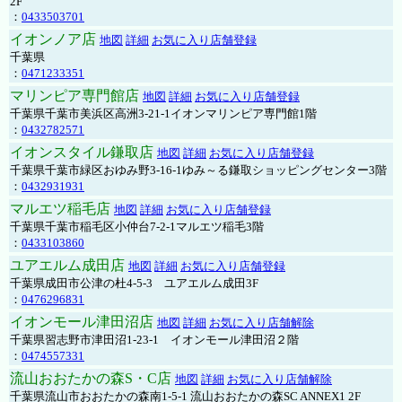
2F
：
0433503701
イオンノア店
地図
詳細
お気に入り店舗登録
千葉県
：
0471233351
マリンピア専門館店
地図
詳細
お気に入り店舗登録
千葉県千葉市美浜区高洲3-21-1イオンマリンピア専門館1階
：
0432782571
イオンスタイル鎌取店
地図
詳細
お気に入り店舗登録
千葉県千葉市緑区おゆみ野3-16-1ゆみ～る鎌取ショッピングセンター3階
：
0432931931
マルエツ稲毛店
地図
詳細
お気に入り店舗登録
千葉県千葉市稲毛区小仲台7-2-1マルエツ稲毛3階
：
0433103860
ユアエルム成田店
地図
詳細
お気に入り店舗登録
千葉県成田市公津の杜4-5-3 ユアエルム成田3F
：
0476296831
イオンモール津田沼店
地図
詳細
お気に入り店舗解除
千葉県習志野市津田沼1-23-1 イオンモール津田沼２階
：
0474557331
流山おおたかの森S・C店
地図
詳細
お気に入り店舗解除
千葉県流山市おおたかの森南1-5-1 流山おおたかの森SC ANNEX1 2F