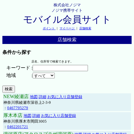
株式会社ノジマ
ノジマ携帯サイト
モバイル会員サイト
ポイント
｜
マイページ
｜
店舗検索
店舗検索
条件から探す
店名、住所等で検索できます。
キーワード
:
地域
:
NEW綾瀬店
地図
詳細
お気に入り店舗登録
神奈川県綾瀬市深谷上2-3-9
：
0467795279
厚木本店
地図
詳細
お気に入り店舗登録
神奈川県厚木市岡田3005
：
0462201721