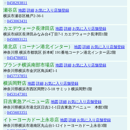
：
0458293811
瀬谷店
地図
詳細
お気に入り店舗登録
横浜市瀬谷区橋戸2-36-1
：
0453063431
カエデウォーク長津田店
地図
詳細
お気に入り店舗登録
横浜市緑区長津田みなみ台4丁目7-1 カエデウォーク長津田1階
：
0459893121
港北店（コーナン港北インター）
地図
詳細
お気に入り店舗登録
神奈川県 横浜市都筑区 折本町 191番地コーナン港北インター店2階
：
0454786851
ブランチ横浜南部市場店
地図
詳細
お気に入り店舗登録
神奈川県横浜市金沢区鳥浜町1-1
：
0457737851
横浜岡野店
地図
詳細
お気に入り店舗登録
神奈川県横浜市西区岡野2-5-18 サミット横浜岡野1階
：
0453147301
日吉東急アベニュー店
地図
詳細
お気に入り店舗登録
神奈川県横浜市港北区日吉2-1-1日吉東急アベニュー 本館3階
：
0455603351
イトーヨーカドー上永谷店
地図
詳細
お気に入り店舗登録
神奈川県横浜市港南区丸山台1-12イトーヨーカドー上永谷3階