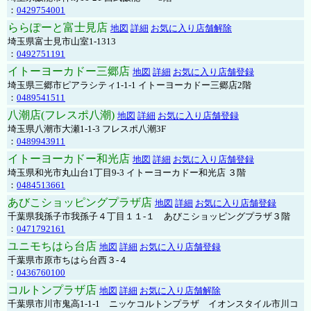
：
0429754001
ららぽーと富士見店
地図
詳細
お気に入り店舗解除
埼玉県富士見市山室1-1313
：
0492751191
イトーヨーカドー三郷店
地図
詳細
お気に入り店舗登録
埼玉県三郷市ピアラシティ1-1-1 イトーヨーカドー三郷店2階
：
0489541511
八潮店(フレスポ八潮)
地図
詳細
お気に入り店舗登録
埼玉県八潮市大瀬1-1-3 フレスポ八潮3F
：
0489943911
イトーヨーカドー和光店
地図
詳細
お気に入り店舗登録
埼玉県和光市丸山台1丁目9-3 イトーヨーカドー和光店 ３階
：
0484513661
あびこショッピングプラザ店
地図
詳細
お気に入り店舗登録
千葉県我孫子市我孫子４丁目１１-１ あびこショッピングプラザ３階
：
0471792161
ユニモちはら台店
地図
詳細
お気に入り店舗登録
千葉県市原市ちはら台西３-４
：
0436760100
コルトンプラザ店
地図
詳細
お気に入り店舗解除
千葉県市川市鬼高1-1-1 ニッケコルトンプラザ イオンスタイル市川コ