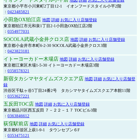
地図
詳細
お気に入り店舗登録
東京都小平市小川東町2丁目12-1 イオンフードスタイル小平2階
：
0423485821
小田急OX狛江店
地図
詳細
お気に入り店舗登録
東京都狛江市元和泉1丁目2-1小田急OX狛江店2階
：
0354977031
SOCOLA武蔵小金井クロス店
地図
詳細
お気に入り店舗登録
東京都小金井市本町6-2-30 SOCOLA武蔵小金井クロス3階
：
0423823181
イトーヨーカドー木場店
地図
詳細
お気に入り店舗登録
東京都江東区木場1-5-30 イトーヨーカドー木場店3階
：
0358578321
新宿タカシマヤタイムズスクエア店
地図
詳細
お気に入り店舗登
録
渋谷区千駄ヶ谷5丁目24番2号 タカシマヤタイムズスクエア本館11階
：
0353627221
五反田TOC店
地図
詳細
お気に入り店舗登録
東京都品川区西五反田 ７－２２－１７ TOCビル3階
：
0363846612
荻窪駅前店
地図
詳細
お気に入り店舗登録
東京都杉並区上萩1-9-1 タウンセブン６F
：
0353475121