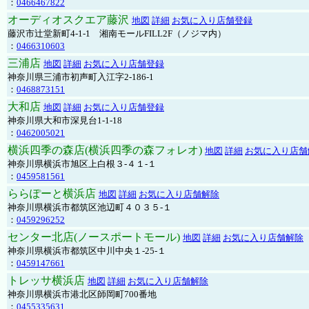
：
0466467822
オーディオスクエア藤沢
地図
詳細
お気に入り店舗登録
藤沢市辻堂新町4-1-1 湘南モールFILL2F（ノジマ内）
：
0466310603
三浦店
地図
詳細
お気に入り店舗登録
神奈川県三浦市初声町入江字2-186-1
：
0468873151
大和店
地図
詳細
お気に入り店舗登録
神奈川県大和市深見台1-1-18
：
0462005021
横浜四季の森店(横浜四季の森フォレオ)
地図
詳細
お気に入り店舗
神奈川県横浜市旭区上白根３-４１-１
：
0459581561
ららぽーと横浜店
地図
詳細
お気に入り店舗解除
神奈川県横浜市都筑区池辺町４０３５-１
：
0459296252
センター北店(ノースポートモール)
地図
詳細
お気に入り店舗解除
神奈川県横浜市都筑区中川中央１-25-１
：
0459147661
トレッサ横浜店
地図
詳細
お気に入り店舗解除
神奈川県横浜市港北区師岡町700番地
：
0455335631