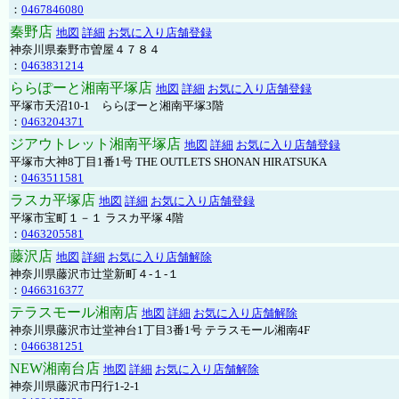
：
0467846080
秦野店
地図
詳細
お気に入り店舗登録
神奈川県秦野市曽屋４７８４
：
0463831214
ららぽーと湘南平塚店
地図
詳細
お気に入り店舗登録
平塚市天沼10-1 ららぽーと湘南平塚3階
：
0463204371
ジアウトレット湘南平塚店
地図
詳細
お気に入り店舗登録
平塚市大神8丁目1番1号 THE OUTLETS SHONAN HIRATSUKA
：
0463511581
ラスカ平塚店
地図
詳細
お気に入り店舗登録
平塚市宝町１－１ ラスカ平塚 4階
：
0463205581
藤沢店
地図
詳細
お気に入り店舗解除
神奈川県藤沢市辻堂新町４-１-１
：
0466316377
テラスモール湘南店
地図
詳細
お気に入り店舗解除
神奈川県藤沢市辻堂神台1丁目3番1号 テラスモール湘南4F
：
0466381251
NEW湘南台店
地図
詳細
お気に入り店舗解除
神奈川県藤沢市円行1-2-1