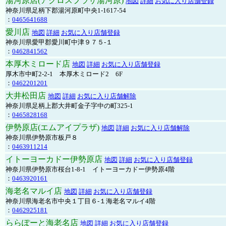
湯河原店(アクロスプラザ湯河原)
地図
詳細
お気に入り店舗登録
神奈川県足柄下郡湯河原町中央1-1617-54
：
0465641688
愛川店
地図
詳細
お気に入り店舗登録
神奈川県愛甲郡愛川町中津９７５-１
：
0462841562
本厚木ミロード店
地図
詳細
お気に入り店舗登録
厚木市中町2-2-1 本厚木ミロード2 6F
：
0462201201
大井松田店
地図
詳細
お気に入り店舗解除
神奈川県足柄上郡大井町金子字中の町325-1
：
0465828168
伊勢原店(エムアイプラザ)
地図
詳細
お気に入り店舗解除
神奈川県伊勢原市板戸８
：
0463911214
イトーヨーカドー伊勢原店
地図
詳細
お気に入り店舗登録
神奈川県伊勢原市桜台1-8-1 イトーヨーカドー伊勢原4階
：
0463920161
海老名マルイ店
地図
詳細
お気に入り店舗登録
神奈川県海老名市中央１丁目６-１海老名マルイ4階
：
0462925181
ららぽーと海老名店
地図
詳細
お気に入り店舗登録