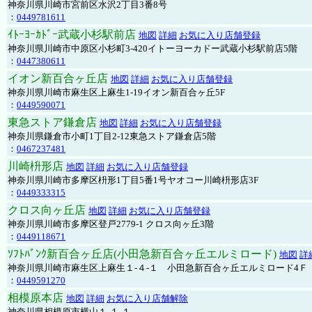
神奈川県川崎市宮前区水沢2丁目3番8号
：
0449781611
ｲﾄｰﾖｰｶﾄﾞｰ武蔵小杉駅前店
地図
詳細
お気に入り店舗登録
神奈川県川崎市中原区小杉町3-420イトーヨーカドー武蔵小杉駅前店5階
：
0447380611
イオン新百合ヶ丘店
地図
詳細
お気に入り店舗登録
神奈川県川崎市麻生区上麻生1-19イオン新百合ヶ丘5F
：
0449590071
東急ストア鎌倉店
地図
詳細
お気に入り店舗登録
神奈川県鎌倉市小町1丁目2-12東急ストア鎌倉店5階
：
0467237481
川崎枡形店
地図
詳細
お気に入り店舗登録
神奈川県川崎市多摩区枡形1丁目5番1号ヤオコー川崎枡形店3F
：
0449333315
クロス向ヶ丘店
地図
詳細
お気に入り店舗登録
神奈川県川崎市多摩区登戸2779-1 クロス向ヶ丘3階
：
0449118671
ｿﾌﾄﾊﾞﾝｸ新百合ヶ丘店(小田急新百合ヶ丘エルミロード)
地図
詳
神奈川県川崎市麻生区上麻生１-４-１ 小田急新百合ヶ丘エルミロード4Ｆ
：
0449591270
相模原本店
地図
詳細
お気に入り店舗解除
神奈川県相模原市横山１-１-１