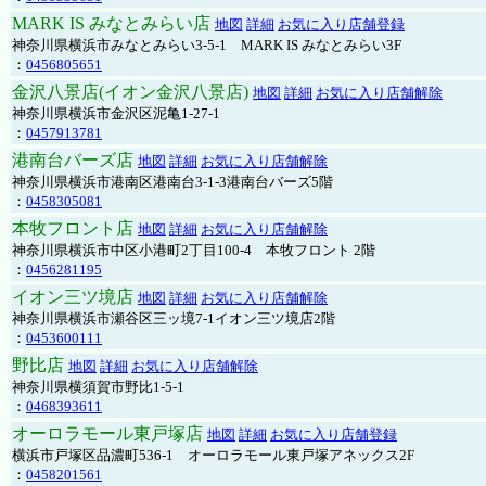
MARK IS みなとみらい店
地図
詳細
お気に入り店舗登録
神奈川県横浜市みなとみらい3-5-1 MARK IS みなとみらい3F
：
0456805651
金沢八景店(イオン金沢八景店)
地図
詳細
お気に入り店舗解除
神奈川県横浜市金沢区泥亀1-27-1
：
0457913781
港南台バーズ店
地図
詳細
お気に入り店舗解除
神奈川県横浜市港南区港南台3-1-3港南台バーズ5階
：
0458305081
本牧フロント店
地図
詳細
お気に入り店舗解除
神奈川県横浜市中区小港町2丁目100-4 本牧フロント 2階
：
0456281195
イオン三ツ境店
地図
詳細
お気に入り店舗解除
神奈川県横浜市瀬谷区三ッ境7-1イオン三ツ境店2階
：
0453600111
野比店
地図
詳細
お気に入り店舗解除
神奈川県横須賀市野比1-5-1
：
0468393611
オーロラモール東戸塚店
地図
詳細
お気に入り店舗登録
横浜市戸塚区品濃町536-1 オーロラモール東戸塚アネックス2F
：
0458201561