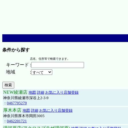
条件から探す
店名、住所等で検索できます。
キーワード
:
地域
:
NEW綾瀬店
地図
詳細
お気に入り店舗登録
神奈川県綾瀬市深谷上2-3-9
：
0467795279
厚木本店
地図
詳細
お気に入り店舗登録
神奈川県厚木市岡田3005
：
0462201721