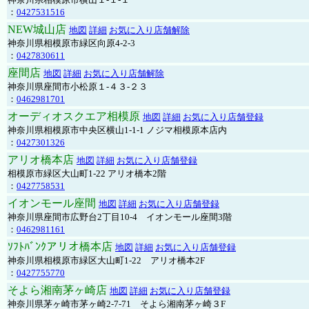
：
0427531516
NEW城山店
地図
詳細
お気に入り店舗解除
神奈川県相模原市緑区向原4-2-3
：
0427830611
座間店
地図
詳細
お気に入り店舗解除
神奈川県座間市小松原１-４３-２３
：
0462981701
オーディオスクエア相模原
地図
詳細
お気に入り店舗登録
神奈川県相模原市中央区横山1-1-1 ノジマ相模原本店内
：
0427301326
アリオ橋本店
地図
詳細
お気に入り店舗登録
相模原市緑区大山町1-22 アリオ橋本2階
：
0427758531
イオンモール座間
地図
詳細
お気に入り店舗登録
神奈川県座間市広野台2丁目10-4 イオンモール座間3階
：
0462981161
ｿﾌﾄﾊﾞﾝｸアリオ橋本店
地図
詳細
お気に入り店舗登録
神奈川県相模原市緑区大山町1-22 アリオ橋本2F
：
0427755770
そよら湘南茅ヶ崎店
地図
詳細
お気に入り店舗登録
神奈川県茅ヶ崎市茅ヶ崎2‐7‐71 そよら湘南茅ヶ崎３F