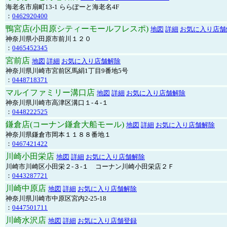
海老名市扇町13-1 ららぽーと海老名4F
：
0462920400
鴨宮店(小田原シティーモールフレスポ)
地図
詳細
お気に入り店舗
神奈川県小田原市前川１２０
：
0465452345
宮前店
地図
詳細
お気に入り店舗解除
神奈川県川崎市宮前区馬絹1丁目9番地5号
：
0448718371
マルイファミリー溝口店
地図
詳細
お気に入り店舗解除
神奈川県川崎市高津区溝口１-４-１
：
0448222525
鎌倉店(コーナン鎌倉大船モール)
地図
詳細
お気に入り店舗解除
神奈川県鎌倉市岡本１１８８番地１
：
0467421422
川崎小田栄店
地図
詳細
お気に入り店舗解除
川崎市川崎区小田栄２‐３‐１ コーナン川崎小田栄店２Ｆ
：
0443287721
川崎中原店
地図
詳細
お気に入り店舗解除
神奈川県川崎市中原区宮内2-25-18
：
0447501711
川崎水沢店
地図
詳細
お気に入り店舗登録