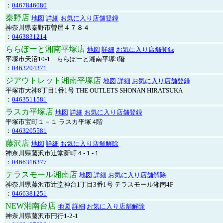
：
0467846080
秦野店
地図
詳細
お気に入り店舗登録
神奈川県秦野市曽屋４７８４
：
0463831214
ららぽーと湘南平塚店
地図
詳細
お気に入り店舗登録
平塚市天沼10-1 ららぽーと湘南平塚3階
：
0463204371
ジアウトレット湘南平塚店
地図
詳細
お気に入り店舗登録
平塚市大神8丁目1番1号 THE OUTLETS SHONAN HIRATSUKA
：
0463511581
ラスカ平塚店
地図
詳細
お気に入り店舗登録
平塚市宝町１－１ ラスカ平塚 4階
：
0463205581
藤沢店
地図
詳細
お気に入り店舗解除
神奈川県藤沢市辻堂新町４-１-１
：
0466316377
テラスモール湘南店
地図
詳細
お気に入り店舗解除
神奈川県藤沢市辻堂神台1丁目3番1号 テラスモール湘南4F
：
0466381251
NEW湘南台店
地図
詳細
お気に入り店舗解除
神奈川県藤沢市円行1-2-1