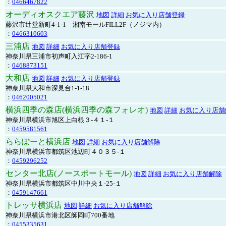
：
0466467822
オーディオスクエア藤沢
地図
詳細
お気に入り店舗登録
藤沢市辻堂新町4-1-1 湘南モールFILL2F（ノジマ内）
：
0466310603
三浦店
地図
詳細
お気に入り店舗登録
神奈川県三浦市初声町入江字2-186-1
：
0468873151
大和店
地図
詳細
お気に入り店舗登録
神奈川県大和市深見台1-1-18
：
0462005021
横浜四季の森店(横浜四季の森フォレオ)
地図
詳細
お気に入り店舗
神奈川県横浜市旭区上白根３-４１-１
：
0459581561
ららぽーと横浜店
地図
詳細
お気に入り店舗解除
神奈川県横浜市都筑区池辺町４０３５-１
：
0459296252
センター北店(ノースポートモール)
地図
詳細
お気に入り店舗解除
神奈川県横浜市都筑区中川中央１-25-１
：
0459147661
トレッサ横浜店
地図
詳細
お気に入り店舗解除
神奈川県横浜市港北区師岡町700番地
：
0455335631