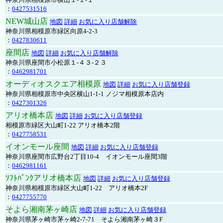
：
0427531516
NEW城山店
地図
詳細
お気に入り店舗解除
神奈川県相模原市緑区向原4-2-3
：
0427830611
座間店
地図
詳細
お気に入り店舗解除
神奈川県座間市小松原１-４３-２３
：
0462981701
オーディオスクエア相模原
地図
詳細
お気に入り店舗登録
神奈川県相模原市中央区横山1-1-1 ノジマ相模原本店内
：
0427301326
アリオ橋本店
地図
詳細
お気に入り店舗登録
相模原市緑区大山町1-22 アリオ橋本2階
：
0427758531
イオンモール座間
地図
詳細
お気に入り店舗登録
神奈川県座間市広野台2丁目10-4 イオンモール座間3階
：
0462981161
ｿﾌﾄﾊﾞﾝｸアリオ橋本店
地図
詳細
お気に入り店舗登録
神奈川県相模原市緑区大山町1-22 アリオ橋本2F
：
0427755770
そよら湘南茅ヶ崎店
地図
詳細
お気に入り店舗登録
神奈川県茅ヶ崎市茅ヶ崎2‐7‐71 そよら湘南茅ヶ崎３F