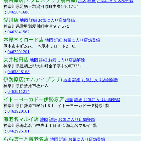
湯河原店(アクロスプラザ湯河原)
地図
詳細
お気に入り店舗登録
神奈川県足柄下郡湯河原町中央1-1617-54
：
0465641688
愛川店
地図
詳細
お気に入り店舗登録
神奈川県愛甲郡愛川町中津９７５-１
：
0462841562
本厚木ミロード店
地図
詳細
お気に入り店舗登録
厚木市中町2-2-1 本厚木ミロード2 6F
：
0462201201
大井松田店
地図
詳細
お気に入り店舗解除
神奈川県足柄上郡大井町金子字中の町325-1
：
0465828168
伊勢原店(エムアイプラザ)
地図
詳細
お気に入り店舗解除
神奈川県伊勢原市板戸８
：
0463911214
イトーヨーカドー伊勢原店
地図
詳細
お気に入り店舗登録
神奈川県伊勢原市桜台1-8-1 イトーヨーカドー伊勢原4階
：
0463920161
海老名マルイ店
地図
詳細
お気に入り店舗登録
神奈川県海老名市中央１丁目６-１海老名マルイ4階
：
0462925181
ららぽーと海老名店
地図
詳細
お気に入り店舗登録