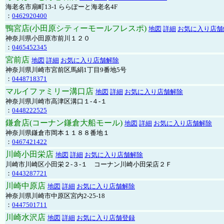
海老名市扇町13-1 ららぽーと海老名4F
：
0462920400
鴨宮店(小田原シティーモールフレスポ)
地図
詳細
お気に入り店舗
神奈川県小田原市前川１２０
：
0465452345
宮前店
地図
詳細
お気に入り店舗解除
神奈川県川崎市宮前区馬絹1丁目9番地5号
：
0448718371
マルイファミリー溝口店
地図
詳細
お気に入り店舗解除
神奈川県川崎市高津区溝口１-４-１
：
0448222525
鎌倉店(コーナン鎌倉大船モール)
地図
詳細
お気に入り店舗解除
神奈川県鎌倉市岡本１１８８番地１
：
0467421422
川崎小田栄店
地図
詳細
お気に入り店舗解除
川崎市川崎区小田栄２‐３‐１ コーナン川崎小田栄店２Ｆ
：
0443287721
川崎中原店
地図
詳細
お気に入り店舗解除
神奈川県川崎市中原区宮内2-25-18
：
0447501711
川崎水沢店
地図
詳細
お気に入り店舗登録