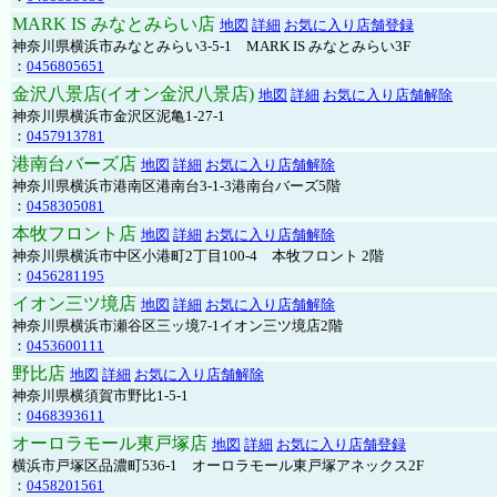
MARK IS みなとみらい店
地図
詳細
お気に入り店舗登録
神奈川県横浜市みなとみらい3-5-1 MARK IS みなとみらい3F
：
0456805651
金沢八景店(イオン金沢八景店)
地図
詳細
お気に入り店舗解除
神奈川県横浜市金沢区泥亀1-27-1
：
0457913781
港南台バーズ店
地図
詳細
お気に入り店舗解除
神奈川県横浜市港南区港南台3-1-3港南台バーズ5階
：
0458305081
本牧フロント店
地図
詳細
お気に入り店舗解除
神奈川県横浜市中区小港町2丁目100-4 本牧フロント 2階
：
0456281195
イオン三ツ境店
地図
詳細
お気に入り店舗解除
神奈川県横浜市瀬谷区三ッ境7-1イオン三ツ境店2階
：
0453600111
野比店
地図
詳細
お気に入り店舗解除
神奈川県横須賀市野比1-5-1
：
0468393611
オーロラモール東戸塚店
地図
詳細
お気に入り店舗登録
横浜市戸塚区品濃町536-1 オーロラモール東戸塚アネックス2F
：
0458201561