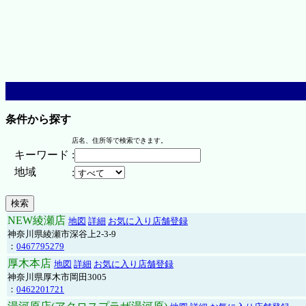
条件から探す
店名、住所等で検索できます。
キーワード
:
地域
:
NEW綾瀬店
地図
詳細
お気に入り店舗登録
神奈川県綾瀬市深谷上2-3-9
：
0467795279
厚木本店
地図
詳細
お気に入り店舗登録
神奈川県厚木市岡田3005
：
0462201721