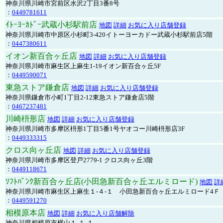
神奈川県川崎市宮前区水沢2丁目3番8号
：
0449781611
ｲﾄｰﾖｰｶﾄﾞｰ武蔵小杉駅前店
地図
詳細
お気に入り店舗登録
神奈川県川崎市中原区小杉町3-420イトーヨーカドー武蔵小杉駅前店5階
：
0447380611
イオン新百合ヶ丘店
地図
詳細
お気に入り店舗登録
神奈川県川崎市麻生区上麻生1-19イオン新百合ヶ丘5F
：
0449590071
東急ストア鎌倉店
地図
詳細
お気に入り店舗登録
神奈川県鎌倉市小町1丁目2-12東急ストア鎌倉店5階
：
0467237481
川崎枡形店
地図
詳細
お気に入り店舗登録
神奈川県川崎市多摩区枡形1丁目5番1号ヤオコー川崎枡形店3F
：
0449333315
クロス向ヶ丘店
地図
詳細
お気に入り店舗登録
神奈川県川崎市多摩区登戸2779-1 クロス向ヶ丘3階
：
0449118671
ｿﾌﾄﾊﾞﾝｸ新百合ヶ丘店(小田急新百合ヶ丘エルミロード)
地図
詳
神奈川県川崎市麻生区上麻生１-４-１ 小田急新百合ヶ丘エルミロード4Ｆ
：
0449591270
相模原本店
地図
詳細
お気に入り店舗解除
神奈川県相模原市横山１-１-１